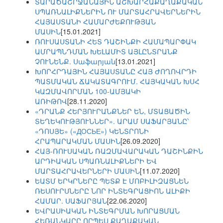
ՏԱՐԱԾԱՇՐՋԱՆԱՅԻՆ ԱՇԽԱՐՀԱՔԱՂԱՔԱԿԱՆ
ՍՊԱՌՆԱԼԻՔՆԵՐԻՆ ՈՒ ՄԱՐՏԱՀՐԱՎԵՐՆԵՐԻՆ
ՀԱՅԱՍՏԱՆԻ ՀԱՄԱՐԺԵՔՈՒԹՅԱՆ
ՄԱՍԻՆ
[15.01.2021]
ՌՈՒՍԱՍՏԱՆԻ ՀԵՏ ԴԱՇԻՆՔԻ ՀԱՄԱՊԱՐՓԱԿ
ԱՄՐԱՊՆԴՄԱՆ ԽԵԼԱՄԻՏ ԱՅԼԸՆՏՐԱՆՔ
ՉՈՒՆԵՆՔ. Սաֆարյան
[13.01.2021]
ԽՈՐՀՐԴԱՅԻՆ ՀԱՅԱՍՏԱՆԸ ՀԱՅ ԺՈՂՈՎՐԴԻ
ՊԱՏՄԱԿԱՆ ՃԱԿԱՏԱԳՐՈՒՄ. ՀԱՅԿԱԿԱՆ ԽՍՀ
ԿԱԶՄԱՎՈՐՄԱՆ 100-ԱՄՅԱԿԻ
ԱՌԻԹՈՎ
[28.11.2020]
«ԴՐԱՆՔ ՀԵՐՅՈՒՐԱՆՔՆԵՐ ԵՆ, ՄՏԱՑԱԾԻՆ
ՏԵՂԵԿՈՒԹՅՈՒՆՆԵՐ». ԱՐԱՄ ՍԱՖԱՐՅԱՆԸ՝
«ԴՈՍՅԵ» («ДОСЬЕ») ԿԵՆՏՐՈՆԻ
ՀՐԱՊԱՐԱԿՄԱՆ ՄԱՍԻՆ
[26.09.2020]
ՀԱՅ-ՌՈՒՍԱԿԱՆ ՌԱԶՄԱՎԱՐԱԿԱՆ ԴԱՇԻՆՔԻՆ
ԱՐԴԻԱԿԱՆ ՍՊԱՌՆԱԼԻՔՆԵՐԻ ԵՎ
ՄԱՐՏԱՀՐԱՎԵՐՆԵՐԻ ՄԱՍԻՆ
[11.07.2020]
ԵԱՏՄ ԵՐԿՐՆԵՐԸ ՊԵՏՔ Է ՄՈԲԻԼԻԶԱՑՆԵՆ
ՌԵՍՈՒՐՍՆԵՐԸ ՆՈՐ ԻՆՏԵԳՐԱՑԻՈՆ ԱԼԻՔԻ
ՀԱՄԱՐ. ՍԱՖԱՐՅԱՆ
[22.06.2020]
ԵՎՐԱՍԻԱԿԱՆ ԻՆՏԵԳՐՄԱՆ ԽՈՐԱՑՄԱՆ
ՀԵՌԱՆԿԱՐԸ ՈՐՊԵՍ ՔԱՂԱՔԱԿԱՆ