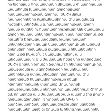
որ ելցինյան Ռուսաստանը միայնակ չի կարողանա
ապահովել խաղարարար գործընթացը
հակամարտության գոտում: ԵԱՀԿ մյուս
խաղացողները ուսումնասիրում էին բազմազգ
ուժերի ստեղծման և հակամարտության գոտի
դրանք մտցնելու հնարավորությունը: Այն ժամանակ
գործը հասավ կոնկրետությանը այն հարցերում, թե
ինչպե՞ս է իրականացվելու խաղաղապահ
կոնտինգենտի կապը կազմակերպության անդամ
երկրների հիմնական ռազմական հենակետերի
հետ և թե ինչպե՞ս է կառավարվելու այս
անձնակազմը: Այն ժամանակ հենց նոր ստեղծված
ԵԱՀԿ Մինսկի խումբը ձգտում էր հետաքրքրություն
առաջացնել այս գործընթացի հանդեպ, իսկ
ամերիկյան ստրատեգները դիտարկում էին
ընձեռնված հնարավորությունը դեպի
հետխորհրդային տարածք Արևմուտքի
առաջխաղացման ընդհանուր պատկերում: Հիշում
եմ, որ արդեն այն ժամանակ շատ ակտիվ էին թուրք
դիվանագետները: Թուրքական ԱԳՆ-ի
բարձրաստիճան ներկայացուցիչները սկսեցին
հաճախակի այցելել Երևան և հետևողականորեն