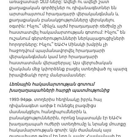
առաջատար ԶԼՄ-ները: Ավելի ու ավելի շատ
քաղաքական գործիչներ ու դիվանագետներ են
արտահայտում հրադադարի վերականգնման և
քաղաքական բանակցությունները վերսկսելու
օգտին: Ինչու՞ մինչև այժմ հրադադարի ռեժիմը չի
հաստատվել հակամարտության գոտում: Ինչու՞ են
ուշանում գերտերությունների ներկայացուցիչների
հորդորները: Ինչու՞ ԵԱՀԿ Մինսկի խմբին չի
հաջողվում պայմանավորվել հրադադարի
վերականգնման կամ նոր հրադադարի
հաստատման վերաբերյալ: Այս վերլուծական
մշակման մեջ կփորձենք բացել ստեղծված ոչ պարզ
իրավիճակի որոշ մանրամասներ:
Լեռնային հակամարտության գոտում
խաղաղապահների հարցի պատմությունից
1993-94թթ. տողերիս հեղինակը իբրև հայ
դիվանագետ առիթ է ունեցել բազմիցս
մասնակցելու հանդիպումներին և
բանակցություններին, որոնց նպատակն էր ԵԱՀԿ
խաղաղապահ ուժերի ստեղծումը և նրանց մուտքը
հակամարտության գոտի: Այն ժամանակ այս
գաղափարը թվում էր նոր և լավը: Հասկանալի էր,