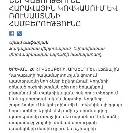
ՀԱՐԱՎԱՅԻՆ ԿՈՎԿԱՍՈՒՄ ԵՎ
ՌՈՒՍԱՍՏԱՆԻ
ՀԱՄԲԵՐՈՒԹՅՈՒՆԸ
Արամ Սաֆարյան
Քաղաքական վերլուծաբան, Եվրասիական
փորձագիտական ակումբի համակարգող
ԵՐԵՎԱՆ, 28 ՀՈԿՏԵՄԲԵՐԻ, ԱՐՄԵՆՊՐԵՍ։ Լեռնային
Ղարաբաղի հակամարտության գոտում
պատերազմը նոր ձևեր է ընդունում: Կողմերի
զինված ուժերի շփման գծի ողջ երկայնքով
ընթանում են տակտիկական, իսկ որոշ տեղերում
նաև պարտիզանական մարտեր: Կողմերը
շարունակում են կրել զինուժի և տեխնիկայի զգալի
կորուստներ: Արդեն մեկ ամիս շարունակվող
պատերազմը առաջվա պես սպառնում է վերաճել
տարածաշրջայինի: Հակամարտության
վտանգների մասին գրում են աշխարհի