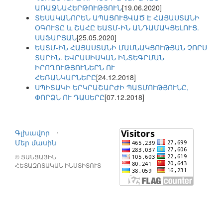
ԱՌԱՋՆԱՀԵՐԹՈՒԹՅՈՒՆ
[19.06.2020]
ՏԵՍԱԿԱՆՈՐԵՆ ԱՊԱՑՈՒՑՎԱԾ Է ՀԱՅԱՍՏԱՆԻ
ՕԳՈՒՏԸ և ՇԱՀԸ ԵԱՏՄ-ԻՆ ԱՆԴԱՄԱԿՑԵԼՈՒՑ.
ՍԱՖԱՐՅԱՆ
[25.05.2020]
ԵԱՏՄ-ԻՆ ՀԱՅԱՍՏԱՆԻ ՄԱՍՆԱԿՑՈՒԹՅԱՆ ՉՈՐՍ
ՏԱՐԻՆ. ԵՎՐԱՍԻԱԿԱՆ ԻՆՏԵԳՐՄԱՆ
ԻՐՈՂՈՒԹՅՈՒՆԵՐՆ ՈՒ
ՀԵՌԱՆԿԱՐՆԵՐԸ
[24.12.2018]
ՍՊԻՏԱԿԻ ԵՐԿՐԱՇԱՐԺԻ ՊԱՏՄՈՒԹՅՈՒՆԸ,
ՓՈՐՁՆ ՈՒ ԴԱՍԵՐԸ
[07.12.2018]
Գլխավոր
⋅
Մեր մասին
© ՑԱՆՑԱՅԻՆ
ՀԵՏԱԶՈՏԱԿԱՆ ԻՆՍՏԻՏՈՒՏ