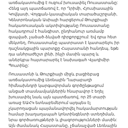
առճակատումից է ուզում խուսափել Ռուսաստանը:
Հենց այդ պատճառով է, որ Ղրիմի, Հյուսիասային
Կովկասի, Վոլգյան-կասպիական տարածաշրջանի,
Կենտրոնական Ասիայի հարցերում Թուրքիայի
հակառուսական ակտիվությանը Ռուսաստանը
հակադրում է հանգիստ, ընդհանուր առմամբ
զսպված, չաձած-ձևված դիրքորքշում: Եվ դրա հետ
մեկտեղ, Ռուսաստանը պատրաստ է կատարելու իր
դաշնակցային պարտքը Հայաստանի հանդեպ, եթե
դա անհրաժեշտ լինի, ինչի մասին պարզ և
աներկբա հայտարարել է նախագահ Վլադիմիր
Պուտինը:
Ռուսաստնի և Թուրքիայի միջև բացիեբաց
առճակատումից Լեռնային Ղարաբաղի
հիմնախնդրի կարգավորման գործընթացում
անցած տասնամյակներին հնարավոր է եղել
խուսափել նաև այն պատճառով, որ 25 տարի
առաջ ԵԱՀԿ ետնաբեմերում այդպես էլ
չկարողացան պայմանավորվել հակամարտության
համար խաղաղապահ կոնտինգենտի ստեղծման,
նրա գործառույթների և լիազորությունների մասին:
Այն ժամանակ Հայաստանը, չճանաչված Լեռնային