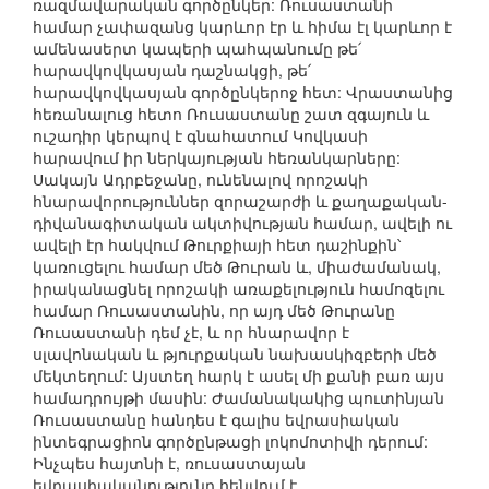
ռազմավարական գործընկեր: Ռուսաստանի
համար չափազանց կարևոր էր և հիմա էլ կարևոր է
ամենասերտ կապերի պահպանումը թե՛
հարավկովկասյան դաշնակցի, թե՛
հարավկովկասյան գործընկերոջ հետ: Վրաստանից
հեռանալուց հետո Ռուսաստանը շատ զգայուն և
ուշադիր կերպով է գնահատում Կովկասի
հարավում իր ներկայության հեռանկարները:
Սակայն Ադրբեջանը, ունենալով որոշակի
հնարավորություններ զորաշարժի և քաղաքական-
դիվանագիտական ակտիվության համար, ավելի ու
ավելի էր հակվում Թուրքիայի հետ դաշինքին՝
կառուցելու համար մեծ Թուրան և, միաժամանակ,
իրականացնել որոշակի առաքելություն համոզելու
համար Ռուսաստանին, որ այդ մեծ Թուրանը
Ռուսաստանի դեմ չէ, և որ հնարավոր է
սլավոնական և թյուրքական նախասկիզբերի մեծ
մեկտեղում: Այստեղ հարկ է ասել մի քանի բառ այս
համադրույթի մասին: Ժամանակակից պուտինյան
Ռուսաստանը հանդես է գալիս եվրասիական
ինտեգրացիոն գործընթացի լոկոմոտիվի դերում:
Ինչպես հայտնի է, ռուսաստայան
եվրասիականությունը հենվում է