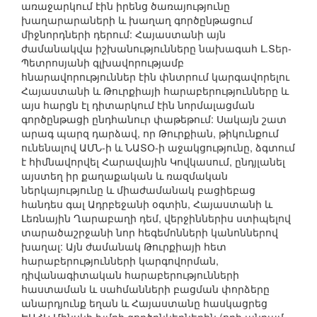
առաջարկում էին իրենց ծառայությունը
խաղարարաների և խաղաղ գործընթացում
միջնորդների դերում: Հայաստանի այն
ժամանակվա իշխանությունները նախագահ Լ.Տեր-
Պետրոսյանի գլխավորությամբ
հնարավորություններ էին փնտրում կարգավորելու
Հայաստանի և Թուրքիայի հարաբերությունները և
այս հարցն էլ դիտարկում էին նորմալացման
գործընթացի ընդհանուր փաթեթում: Սակայն շատ
արագ պարզ դարձավ, որ Թուրքիան, թիկունքում
ունենալով ԱՄՆ-ի և ՆԱՏՕ-ի աջակցությունը, ձգտում
է հիմնավորվել Հարավային Կովկասում, ընդյլանել
այստեղ իր քաղաքական և ռազմական
ներկայությունը և միաժամանակ բացիեբաց
հանդես գալ Ադրբեջանի օգտին, Հայաստանի և
Լեռնային Ղարաբաղի դեմ, վերջիններիս ստիպելով
տարածաշրջանի նոր հեգեմոնների կանոններով
խաղալ: Այն ժամանակ Թուրքիայի հետ
հարաբերությունների կարգովորման,
դիվանագիտական հարաբերությունների
հաստաման և սահմանների բացման փորձերը
անարդյունք եղան և Հայաստանը հասկացրեց