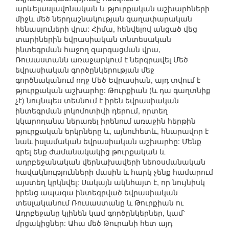
արևելասլավոնական և թյուրքական աշխարհների
միջև մեծ ներդաշնակության գաղափարական
հենասյուների վրա: Հիմա, հենվելով անցած վեց
տարիներին եվրասիական տնտեսական
ինտեգրման հաջող զարգացման վրա,
Ռուսաստանն առաջարկում է ներգրավել Մեծ
եվրասիական գործընկերության մեջ
գործնականում ողջ Մեծ Եվրասիան, այդ տվում է
թյուրքական աշխարհը: Թուրքիան (և դա գաղտնիք
չէ) նույնպես տեսնում է իրեն եվրասիական
ինտեգրման լոկոմոտիվի դերում, որտեղ
կկարողանա ներառել իրենում առաջին հերթին
թյուրքական երկրները և, այնուհետև, հնարավոր է
նաև իսլամական եվրասիական աշխարհը: Մենք
գրել ենք ժամանակակից թուրքական և
ադրբեջանական վերնախավերի նեոօսմանական
հավակնությունների մասին և հարկ չենք համարում
այստեղ կրկնվել: Սակայն ակնհայտ է, որ նույնիսկ
իրենց ապագա ինտեգրված եվրասիական
տեսլականում Ռուսաստանը և Թուրքիան ու
Ադրբեջանը կլինեն կամ գործընկերներ, կամ՝
մրցակիցներ: Ահա մեծ Թուրանի հետ այդ