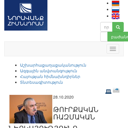
բաժանո
Աշխարհաքաղաքականություն
Ազգային անվտանգություն
Հայության հիմնախնդիրներ
Տնտեսագիտություն
28.10.2020
ԹՈՒՐՔԱԿԱՆ
ՌԱԶՄԱԿԱՆ
ՆԵՐԿԱՅՈՒԹՅՈՒՆԸ