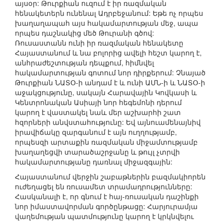
այսօր: Թուրքիան ուզում է իր ռազմական
հենակետերն ունենալ Ադրբեջանում: Եթե ոչ որպես
խաղաղապահ այս հակամարտության մեջ, ապա
որպես դաշնակից մեծ Թուրանի գծով:
Ռուսաստանն ունի իր ռազմական հենակետը
Հայաստանում և նա բոլորից ավելի հեշտ կարող է,
անհրաժեշտության դեպքում, հիմնվել
հակամարտության գոտում նոր դիրքերում: Չնայած
Թուրքիան ՆԱՏՕ-ի անդամ է և ունի ԱՄՆ-ի և ՆԱՏՕ-ի
աջակցությունը, սակայն Հարավային Կովկասի և
Կենտրոնական Ասիայի նոր հեգեմոնի դերում
կարող է վաստակել նաև մեր աշխարհի շատ
հզորների անվստահությունը: Եվ այնուամենայնիվ
իրավիճակը զարգանում է այն ուղղությամբ,
որպեսզի արտաքին ռազմական միջամտությամբ
խաղաղեցվի տարածաշրջանը և թույլ չտրվի
հակամարտությանը դառնալ միջազգային:
Հայաստանում վերջին շաբաթներին բազմակիորեն
ուժեղացել են ռուսամետ տրամադրությունները:
Հասկանալի է, որ գնում է հայ-ռուսական դաշինքի
նոր իմաստավորման գործընթացը: Հարյուրամյա
վաղեմության պատմությունը կարող է կրկնվելու