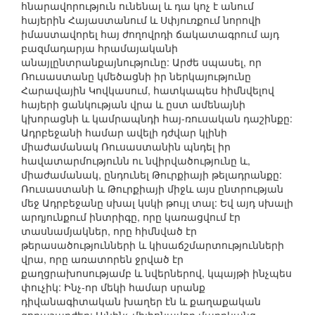
հնարավորություն ունենալ և դա կոչ է անում
հայերին Հայաստանում և Սփյուռքում նորովի
իմաստավորել հայ ժողովրդի ճակատագրում այդ
բազմադարյա հրամայականի
անայլընտրանքայնությունը: Արժե սպասել, որ
Ռուսաստանը կմեծացնի իր ներկայությունը
Հարավային Կովկասում, հատկապես հիմնվելով
հայերի ցանկության վրա և ըստ ամենայնի
կխորացնի և կամրապնդի հայ-ռուսական դաշինքը:
Ադրբեջանի համար ավելի դժվար կլինի
միաժամանակ Ռուսաստանին պնդել իր
հավատարմությունն ու նվիրվածությունը և,
միաժամանակ, ընդունել Թուրքիայի թելադրանքը:
Ռուսաստանի և Թուրքիայի միջև այս ընտրության
մեջ Ադրբեջանը սխալ կսկի թույլ տալ: Եվ այդ սխալի
արդյունքում ինտրիգը, որը կառացվում էր
տասնամյակներ, որը հիմնված էր
թերասածությունների և կիսաճշմարտությունների
վրա, որը առատորեն ջրված էր
քաղցրախոսությամբ և նվերներով, կպայթի ինչպես
փուչիկ: Ինչ-որ մեկի համար սրանք
դիվանագիտական խաղեր էն և քաղաքական