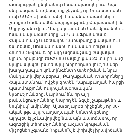
ատելության ընդհանուր համապատկերում: Եվս
մեկ անգամ կուզենայինք շեշտել, որ Ռուսաստանն
ունի ԵԱՀԿ Մինսկի խմբի համանախագահների
շարքում ամենամեծ ազդեցությունը Հայաստանի և
Ադրբեջանի վրա: Դա ընդունում են նաև մյուս երկու
համանախագահները՝ ԱՄՆ-ն և Ֆրանսիան:
Հայաստանը և Լեռնային Ղարաբաղը ցանկանում
են տեսնել Ռուսաստանին հակամարտության
գոտում: Թվում է, որ այդ ազդանշանը բավական
կլինի, որպեսզի ԵԱՀԿ-ում ավելի քան 20 տարի անց
կրկին սկսվեն ինտենսիվ խորհրդատվություններ
խաղաղապահ կոնտինգենտի ստեղծման և նրա
մանդատի վերաբերյալ: Քաղաքական դիտորդները
Հայաստանում, ովքեր գիտեն Ղարաբաղյան հարցի
պատմությունն ու դիվանագիտական
նրբությունները, կարծում են, որ այդ
բանակցությունները կարող են ձգվել շաբաթներ և
նույնիսկ՝ ամիսներ: Այստեղ արժե հիշեցնել, որ 90-
ական թթ. այդ խաղաղապահ կոնտինգենտը
այդպես էլ չձևավորվեց նաև այն պատճառով, որ
ազդեցիկ տերությունները ազատ նյութական
միջոցներ չգտան: Որքանո՞վ է փոխվել իրավիճակն