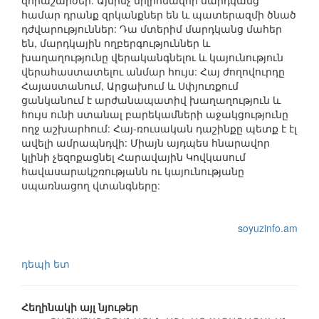
զորաշարժեր: Այնինչ միլիոնավոր մարդկանց
համար դրանք զրկանքներ են և պատերազմի ծնած
դժվարություններ: Դա մտերիմ մարդկանց մահեր
են, մարդկային ողբերգություններ և
խաղաղությունը վերականգնելու և կայունություն
վերահաստատելու անմար հույս: Հայ ժողովուրդը
Հայաստանում, Արցախում և Սփյուռքում
ցանկանում է արժանապատիվ խաղաղություն և
հույս ունի ստանալ բարեկամների աջակցությունը
ողջ աշխարհում: Հայ-ռուսական դաշինքը պետք է էլ
ավելի ամրապնդվի: Միայն այդպես հնարավոր
կլինի չեզոքացնել Հարավային Կովկասում
հավասարակշռությանն ու կայունությանը
սպառնացող վտանգները:
soyuzinfo.am
դեպի ետ
Հեղինակի այլ նյութեր