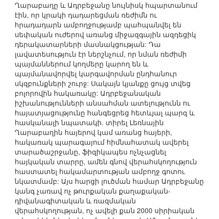
Ղարաբաղը և Ադրբեջանը նույնիսկ հպարտանում
էին, որ կրակի դադարեցման ռեժիմն ու
հրադադարն ամբողջությամբ պահպանվել են
սեփական ուժերով առանց միջազգային ազդեցիկ
դերակատարների մասնակցության: Դա
լավատեսություն էր ներշնչում, որ նման ռեժիմի
պայմաններում կողմերը կարող են և
պայմանավորվել կարգավորման ընդհանուր
սկզբունքների շուրջ: Սակայն կյանքը ցույց տվեց
բոլորովին հակառակը: Ադրբեջանական
իշխանությունների անսահման ատելությունն ու
հայատյացությունը հանգեցրեց հետևյալ պարզ և
հասկանալի նպատակի. տիրել Լեռնային
Ղարաբաղին հայերով կամ առանց հայերի,
հակառակ պարագայում հիմնահատակ ավերել
տարածաշրջանը, ֆիզիկապես ոչնչացնել
հայկական տարրը, ամեն գնով վերահսկողություն
հաստատել հակամարտության ամբողջ գոտու
նկատմամբ: Այս հարցի լուծման համար Ադրբեջանը
կանգ չառավ ոչ թուրքական քաղաքական-
դիվանագիտական և ռազմական
վերահսկողության, ոչ ավելի քան 2000 սիրիական