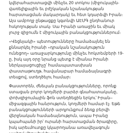
կվերահարստացվի մինչեւ 20 տոկոս (միջուկային-
վառելիքային եւ բժշկական նշանակության
հարստացման մակարդակ) եւ հետ կդարձվի Իրան։
Այս ամբողջ ընթացքը կգտնվի ԱԷՄԳ ընդհանուր
հսկողության տակ։ Սա Իրանի առաջին եւ միակ
լուրջ զիջումն է միջուկային բանակցություններում։
«Վեցնյակի» պետությունները համաձայնել են
քննարկել Իրանի «դրական նշանակություն
ունեցող» առաջարկությունը մինչեւ հոկտեմբերի 19-
ը, իսկ այդ օրը նրանց պետք է միանա Իրանի
ներկայացուցիչը՝ համապատասխան
փաստաթուղթ, հավանաբար համաձայնագրի
տեսքով, ստեղծելու համար։
Փաստորեն, ժնեւյան բանակցությունները, որոնք
ստացան բոլոր կողմերի բարձր գնահատականը,
փոխզիջումային ֆոն ստեղծեցին երկու՝ Իրան–
միջազգային հանրություն, կողմերի համար էլ։ Եթե
բանակցությունների արդյունքում ձեռք բերվի
վերջնական համաձայնություն, ապա Իրանը
կպահպանի իր՝ ուրանի հարստացման ծրագիրը,
իսկ արեւմուտքը կկարողանա առավելագույն