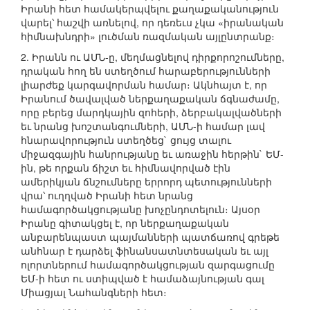
Իրանի հետ համակերպվելու քաղաքականություն
վարել՝ հաշվի առնելով, որ դեռեւս չկա «իրանական
հիմնախնդրի» լուծման ռազմական այլընտրանք։
2. Իրանն ու ԱՄՆ-ը, մեղմացնելով դիրքորոշումները,
դրական հող են ստեղծում հարաբերությունների
լիարժեք կարգավորման համար։ Ակնհայտ է, որ
Իրանում ծավալված ներքաղաքական ճգնաժամը,
որը բերեց մարդկային զոհերի, ձերբակալվածների
եւ նրանց խոշտանգումների, ԱՄՆ-ի համար լավ
հնարավորություն ստեղծեց` ցույց տալու
միջազգային հանրությանը եւ առաջին հերթին` ԵՄ-
ին, թե որքան ճիշտ եւ հիմնավորված էին
ամերիկյան ճնշումները երրորդ պետությունների
վրա՝ ուղղված Իրանի հետ նրանց
համագործակցությանը խոչընդոտելուն։ Այսօր
Իրանը գիտակցել է, որ ներքաղաքական
անբարենպաստ պայմանների պատճառով գրեթե
անհնար է դարձել ֆինանսատնտեսական եւ այլ
ոլորտներում համագործակցության զարգացումը
ԵՄ-ի հետ ու ստիպված է համաձայնության գալ
Միացյալ Նահանգների հետ։