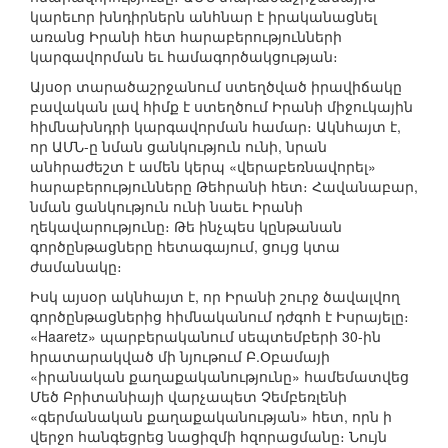
կարեւոր խնդիրներն անհնար է իրականացնել
առանց Իրանի հետ հարաբերությունների
կարգավորման եւ համագործակցության։
Այսօր տարածաշրջանում ստեղծված իրավիճակը
բավական լավ հիմք է ստեղծում Իրանի միջուկային
հիմնախնդրի կարգավորման համար։ Ակնհայտ է,
որ ԱՄՆ-ը նման ցանկություն ունի, նրան
անհրաժեշտ է ամեն կերպ «վերաբեռնավորել»
հարաբերությունները Թեհրանի հետ։ Հավանաբար,
նման ցանկություն ունի նաեւ Իրանի
ղեկավարությունը։ Թե ինչպես կընթանան
գործընթացները հետագայում, ցույց կտա
ժամանակը։
Իսկ այսօր ակնհայտ է, որ Իրանի շուրջ ծավալվող
գործընթացներից հիմնականում դժգոհ է Իսրայելը։
«Haaretz» պարբերականում սեպտեմբերի 30-ին
հրատարակված մի նյութում Բ.Օբամայի
«իրանական քաղաքականությունը» համեմատվեց
Մեծ Բրիտանիայի վարչապետ Չեմբեռլենի
«գերմանական քաղաքականության» հետ, որն ի
վերջո հանգեցրեց նացիզմի հզորացմանը։ Նույն