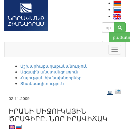
բաժանո
Աշխարհաքաղաքականություն
Ազգային անվտանգություն
Հայության հիմնախնդիրներ
Տնտեսագիտություն
02.11.2009
ԻՐԱՆԻ ՄԻՋՈՒԿԱՅԻՆ
ԾՐԱԳԻՐԸ. ՆՈՐ ԻՐԱՎԻՃԱԿ