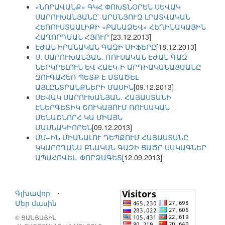
«ՆՈՐԱՎԱՆՔ» ԳԿՀ ՓՈԽՏՆՕՐԵՆ ՍԵՎԱԿ
ՍԱՐՈՒԽԱՆՅԱՆԸ` ԱՐՄՆՅՈՒԶ ԼՐԱՏՎԱԿԱՆ
ՀԵՌՈՒՍՏԱԱԼԻՔԻ «ԲԱՆԱՁԵՎ» ՀԵՂԻՆԱԿԱՅԻՆ
ՀԱՂՈՐԴՄԱՆ ՀՅՈՒՐ
[23.12.2013]
ԷԺԱՆ ԻՐԱՆԱԿԱՆ ԳԱԶԻ ՄԻՖԵՐԸ
[18.12.2013]
Ս. ՍԱՐՈՒԽԱՆՅԱՆ. ՌՈՒՍԱԿԱՆ ԷԺԱՆ ԳԱԶ
ՆԵՐԿՐԵԼՈՒՆ ԵՎ ՀԱԷԿ-Ի ԱՐԴԻԱԿԱՆԱՑՄԱՆԸ
ԶՈՒԳԱՀԵՌ ՊԵՏՔ Է ՄՏԱԾԵԼ
ԱՅԼԸՆՏՐԱՆՔՆԵՐԻ ՄԱՍԻՆ
[09.12.2013]
ՍԵՎԱԿ ՍԱՐՈՒԽԱՆՅԱՆ. ՀԱՅԱՍՏԱՆԻ
ԷՆԵՐԳԵՏԻԿ ՇՈՒԿԱՅՈՒՄ ՌՈՒՍԱԿԱՆ
ՄԵՆԱՇՆՈՐՀ ԿԱ ՄԻԱՅՆ
ՄԱՍՆԱԿԻՈՐԵՆ
[09.12.2013]
ՄՄ–ԻՆ ՄԻԱՆԱԼՈՒ ԴԵՊՔՈՒՄ ՀԱՅԱՍՏԱՆԸ
ԿԿԱՐՈՂԱՆԱ ԲՆԱԿԱՆ ԳԱԶԻ ՑԱԾՐ ՍԱԿԱԳՆԵՐ
ԱՊԱՀՈՎԵԼ. ՓՈՐՁԱԳԵՏ
[12.09.2013]
Գլխավոր
⋅
Մեր մասին
© ՑԱՆՑԱՅԻՆ