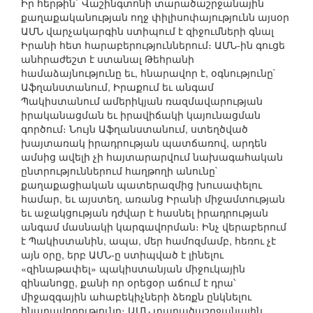
Իր հերթին` Վաշինգտոնի տարածաշրջանային
քաղաքականության ողջ փիլիսոփայությունն այսօր
ԱՄՆ վարչակարգին ստիպում է զիջումների գնալ
Իրանի հետ հարաբերություններում։ ԱՄՆ-ին գուցե
անհրաժեշտ է ստանալ Թեհրանի
համաձայնությունը եւ, հնարավոր է, օգնությունը`
Աֆղանստանում, Իրաքում եւ անգամ
Պակիստանում ամերիկյան ռազմավարության
իրականացման եւ իրավիճակի կայունացման
գործում։ Նույն Աֆղանստանում, ստեղծված
խայտառակ իրադրության պատճառով, արդեն
ամսից ավելի չի հայտարարվում նախագահական
ընտրություններում հաղթողի անունը`
քաղաքացիական պատերազմից խուսափելու
համար, եւ այստեղ, առանց Իրանի միջամտության
եւ աջակցության դժվար է հասնել իրադրության
անգամ մասնակի կարգավորման։ Ինչ վերաբերում
է Պակիստանին, ապա, մեր համոզմամբ, հեռու չէ
այն օրը, երբ ԱՄՆ-ը ստիպված է լինելու
«զինաթափել» պակիստանյան միջուկային
զինանոցը, քանի որ օրեցօր աճում է դրա՝
միջազգային ահաբեկիչների ձեռքն ընկնելու
հնարավորությունը։ ԱՄՆ տարածաշրջանային