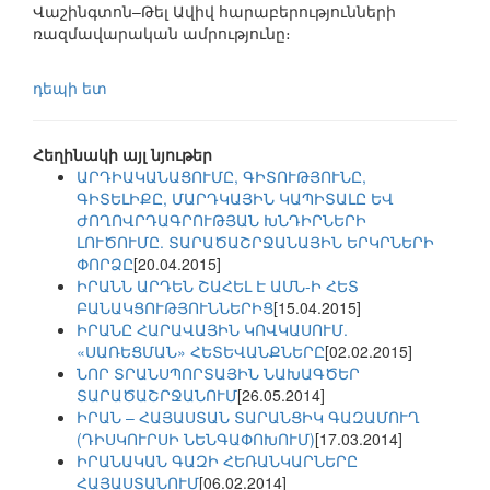
Վաշինգտոն–Թել Ավիվ հարաբերությունների
ռազմավարական ամրությունը։
դեպի ետ
Հեղինակի այլ նյութեր
ԱՐԴԻԱԿԱՆԱՑՈՒՄԸ, ԳԻՏՈՒԹՅՈՒՆԸ,
ԳԻՏԵԼԻՔԸ, ՄԱՐԴԿԱՅԻՆ ԿԱՊԻՏԱԼԸ ԵՎ
ԺՈՂՈՎՐԴԱԳՐՈՒԹՅԱՆ ԽՆԴԻՐՆԵՐԻ
ԼՈՒԾՈՒՄԸ. ՏԱՐԱԾԱՇՐՋԱՆԱՅԻՆ ԵՐԿՐՆԵՐԻ
ՓՈՐՁԸ
[20.04.2015]
ԻՐԱՆՆ ԱՐԴԵՆ ՇԱՀԵԼ Է ԱՄՆ-Ի ՀԵՏ
ԲԱՆԱԿՑՈՒԹՅՈՒՆՆԵՐԻՑ
[15.04.2015]
ԻՐԱՆԸ ՀԱՐԱՎԱՅԻՆ ԿՈՎԿԱՍՈՒՄ.
«ՍԱՌԵՑՄԱՆ» ՀԵՏԵՎԱՆՔՆԵՐԸ
[02.02.2015]
ՆՈՐ ՏՐԱՆՍՊՈՐՏԱՅԻՆ ՆԱԽԱԳԾԵՐ
ՏԱՐԱԾԱՇՐՋԱՆՈՒՄ
[26.05.2014]
ԻՐԱՆ – ՀԱՅԱՍՏԱՆ ՏԱՐԱՆՑԻԿ ԳԱԶԱՄՈՒՂ
(ԴԻՍԿՈՒՐՍԻ ՆԵՆԳԱՓՈԽՈՒՄ)
[17.03.2014]
ԻՐԱՆԱԿԱՆ ԳԱԶԻ ՀԵՌԱՆԿԱՐՆԵՐԸ
ՀԱՅԱՍՏԱՆՈՒՄ
[06.02.2014]