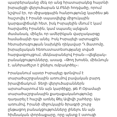
պարբերականը մեկ օր անց հրատարակեց հայտնի
իսրայելցի վերլուծաբան Ա.Բենի հոդվածը, որում
նշվում էր, որ միջազգային հանրությունը կարծես թե
հաշտվել է Իրանի սպասվելիք միջուկային
կարգավիճակի հետ, իսկ Իսրայելին մնում է կամ
հարվածել Իրանին, կամ սպասել այնքան
ժամանակ, մինչեւ որ ամերիկյան վարչակարգը
համաձայնի դա անել։ Իսկ Իսրայելի արտաքին
հետախուզության նախկին ղեկավար Դ.Յատոմը,
իսրայելական հեռուստատեսությանը տված
հարցազրույցում, մեկնաբանելով Իրան–«վեցնյակ»
բանակցությունները, ասաց. «Թող խոսեն, միեւնույն
է, անհրաժեշտ է լինելու ռմբակոծել»։
Իրականում այսօր Իսրայելը գտնվում է
տարածաշրջանային առումով բավական բարդ
իրավիճակում։ Տեղի վերլուծաբաններն
արտահայտում են այն կարծիքը, թե Բ.Օբամայի
տարածաշրջանային քաղաքականությունը
դադարել է հաշվի առնել Թել Ավիվի շահերը։ Այս
առումով, Իրանի միջուկային ծրագրի շուրջ
ընթացող բանակցությունները լինելու են այն
հիմնական փորձաքարը, որը պետք է ստուգի