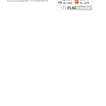
ՀԵՏԱԶՈՏԱԿԱՆ ԻՆՍՏԻՏՈՒՏ