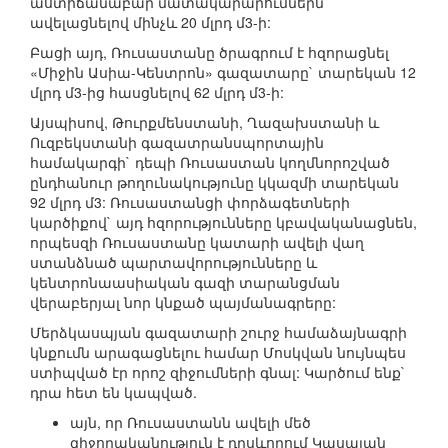
աստիճանաբար մատակարարումներն
ավելացնելով մինչև 20 մլրդ մ3-ի:
Բացի այդ, Ռուսաստանը ծրագրում է հզորացնել
«Միջին Ասիա-Կենտրոն» գազատարը` տարեկան 12
մլրդ մ3-ից հասցնելով 62 մլրդ մ3-ի:
Այսպիսով, Թուրքմենստանի, Ղազախստանի և
Ուզբեկստանի գազատրանսպորտային
համակարգի` դեպի Ռուսաստան կողմնորոշված
ընդհանուր թողունակությունը կկազմի տարեկան
92 մլրդ մ3: Ռուսաստանցի փորձագետների
կարծիքով` այդ հզորությունները կբավականացնեն,
որպեսզի Ռուսաստանը կատարի ավելի վաղ
ստանձնած պարտավորությունները և
կենտրոնաասիական գազի տարանցման
վերաբերյալ նոր կնքած պայմանագրերը:
Մերձկասպյան գազատարի շուրջ համաձայնագրի
կնքումն արագացնելու համար Մոսկվան նույնպես
ստիպված էր որոշ զիջումների գնալ: Կարծում ենք`
դրա հետ են կապված.
այն, որ Ռուսաստանն ավելի մեծ
զիջողականություն է դրսևորում Կասպյան