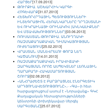
ՀԱՐՑԵՐ
[17.09.2013]
ԹՈՒՐՔԻԱ. ԱՇԽԱՐՀԻԿ ԿԱՐԳԻ
ՀՈԳԵՎԱՐՔ
[31.07.2013]
ՀԵՏԽՈՐՀՐԴԱՅԻՆ ՊԵՏՈՒԹՅՈՒՆՆԵՐԻ
ԻՆՏԵԳՐԱՑԻՈՆ ՀԵՌԱՆԿԱՐՆԵՐԸ ՂՐՂԶՍՏԱՆԻ
ԵՎ ՈՒԿՐԱԻՆԱՅԻ ՕՐԻՆԱԿՈՎ (ԱԿՆԿԱԼԻՔՆԵՐ
ԵՎ ՄՏԱՎԱԽՈՒԹՅՈՒՆՆԵՐ)
[03.06.2013]
ՌՈՒՍԱՍՏԱՆ-ԹՈՒՐՔԻԱ. ԱՆՈՒՂՂԱԿԻ
ՌԱԶՄԱՔԱՂԱՔԱԿԱՆ ԴԻՄԱԿԱՅՈՒԹՅԱՆ
ՈՒԺԵՂԱՑՈՒՄ
[25.02.2013]
ՎՐԱՍՏԱՆ. ՄԱՆԵՎՐԵԼՈՒ ՓՈՐՁ ՆԵՂ
ԿԱԾԱՆՈՒՄ
[14.01.2013]
ՌԱԶՄԱՔԱՂԱՔԱԿԱՆ ԻՐԱՎԻՃԱԿԻ
ԶԱՐԳԱՑՄԱՆ ՈՐՈՇ ԱՍՊԵԿՏՆԵՐ ԼԵՌՆԱՅԻՆ
ՂԱՐԱԲԱՂԻ ՀԱԿԱՄԱՐՏՈՒԹՅԱՆ
ՇՈՒՐՋ
[02.08.2012]
«ԱՆՀՐԱԺԵՇՏ Է ԲԱՐՁՐԱՑՆԵԼ ԷՆԵՐԳԵՏԻԿ
ԱՐԴՅՈՒՆԱՎԵՏՈՒԹՅՈՒՆԸ»,- «ԳԱ»-ի հետ
հարցազրույցում ասում է «Նորավանք» ԳԿՀ
Քաղաքական հետազոտությունների
կենտրոնի փոխղեկավար Սերգեյ
ՍԱՐԳՍՅԱՆԸ
[25.07.2012]