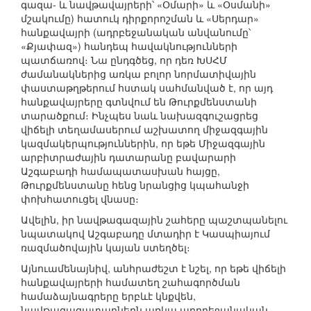
գազա- և նավթավայրերի՝ «Օմարի» և «Օսմանի»
մշակումը) հատուկ դիրքորոշման և «Սերդար»
հանքավայրի (ադրբեջանական անվանումը՝
«Քյափազ») հանդեպ հավակնությունների
պատճառով։ Նա ընդգծեց, որ դեռ ԽՍՀՄ
ժամանակներից առկա բոլոր նորմատիվային
փաստաթղթերում հստակ սահմանված է, որ այդ
հանքավայրերը գտնվում են Թուրքմենստանի
տարածքում։ Ինչպես նաև նախազգուշացրեց
վիճելի տեղամասերում աշխատող միջազգային
կազմակերպություններին, որ եթե Միջազգային
արբիտրաժային դատարանը բավարարի
Աշգաբադի համապատասխան հայցը,
Թուրքմենստանը հենց նրանցից կպահանջի
փոխհատուցել վնասը։
Ավելին, իր նավթագազային շահերը պաշտպանելու
նպատակով Աշգաբադը մտադիր է Կասպիայում
ռազմածովային կայան ստեղծել։
Այնուամենայնիվ, անհրաժեշտ է նշել, որ եթե վիճելի
հանքավայրերի համատեղ շահագործման
համաձայնագրերը երբևէ կնքվեն,
նավթագազատարներն առկա ադրբեջանական