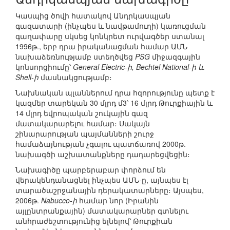
Կասպից ծովի հատակով Անդրկասպյան
գազատարի (ինչպես և նավթամուղի) կառուցման
գաղափարը սկսեց կոնկրետ ուրվագծեր ստանալ
1996թ., երբ դրա իրականացման համար ԱՄՆ
նախաձեռնությամբ ստեղծվեց
PSG
միջազգային
կոնսորցիումը՝
General Electric-ի, Bechtel National-ի և
Shell-ի
մասնակցությամբ։
Նախնական պլաններում դրա հզորությունը պետք է
կազմեր տարեկան 30 մլրդ մ3՝ 16 մլրդ Թուրքիային և
14 մլրդ եվրոպական շուկային գազ
մատակարարելու համար։ Սակայն
շինարարության պայմանների շուրջ
համաձայնության չգալու պատճառով 2000թ.
նախագծի աշխատանքները դադարեցվեցին։
Նախագիծը պարբերաբար փորձում են
վերակենդանացնել ինչպես ԱՄՆ-ը, այնպես էլ
տարածաշրջանային դերակատարները։ Այսպես,
2006թ.
Nabucco-ի
համար նոր (Իրանին
այլընտրանքային) մատակարարներ գտնելու
անհրաժեշտությունից ելնելով՝ Թուրքիան