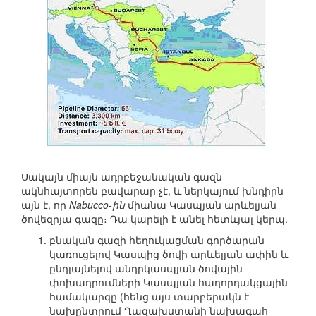
Սակայն միայն ադրբեջանական գազն
ակնհայտորեն բավարար չէ, և ներկայում խնդիրն
այն է, որ
Nabucco-ին
միանա Կասպյան արևելյան
ծովեզրյա գազը։ Դա կարելի է անել հետևյալ կերպ.
բնական գազի հեղուկացման գործարան
կառուցելով Կասպից ծովի արևելյան ափին և
ընդլայնելով անդրկասպյան ծովային
փոխադրումների Կասպյան հաղորդակցային
համակարգը (հենց այս տարբերակն է
նախընտրում Ղազախստանի նախագահ