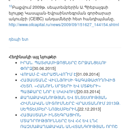
10
Բաքվում 2009թ. սեպտեմբերին Ա.Պիեբալգսի
ելույթը Կասպյան-Եվրաինտեգրման գործարար
ակումբի (CEIBC) անդամների հետ հանդիպմանը,
http://www.oilcapital.ru/news/2009/09/151627_144154.shtml
դեպի ետ
Հեղինակի այլ նյութեր
ԻՐԱՆ. ՊԱՏԺԱՄԻՋՈՑՆԵՐԸ ՇՐՋԱՆՑԵԼՈՒ
ՓՈՐՁ
[30.06.2015]
ՎՈՒԱՄ-Ը ՎԵՐԱԾՆՎՈ՞ՒՄ Է
[01.09.2014]
ՀԱՅԱՍՏԱՆԸ ՎԻԼՆՅՈՒՍԻ ԳԱԳԱԹԱԺՈՂՈՎԻՑ
ՀԵՏՈ. «ՀԱՆՈՒՆ ՍՐՏԵՐԻ ԵՎ ՄՏՔԵՐԻ»
ՊԱՅՔԱՐԸ ՆՈՐ Է ՍԿՍՎՈՒՄ
[20.03.2014]
ՔԱՂԱՔԱԿԱՆՈՒԹՅԱՆ ԵՎ ՏՆՏԵՍՈՒԹՅԱՆ
ՀԻՄՆԱԿԱՆ ՄԻՏՈՒՄՆԵՐԸ ՎՐԱՍՏԱՆՈՒՄ 2013Թ.
ՍԵՊՏԵՄԲԵՐ-ՆՈՅԵՄԲԵՐԻՆ
[22.12.2013]
ՀԱՅԱՍՏԱՆԻ ԻՆՏԵԳՐԱՑԻՈՆ
ՄՏԱԴՐՈՒԹՅՈՒՆՆԵՐԸ ԵՎ ՀՀ ԵՎ ԼՂՀ
ՌԱԶՄԱՔԱՂԱՔԱԿԱՆ ԱՆՎՏԱՆԳՈՒԹՅԱՆ ՈՐՈՇ