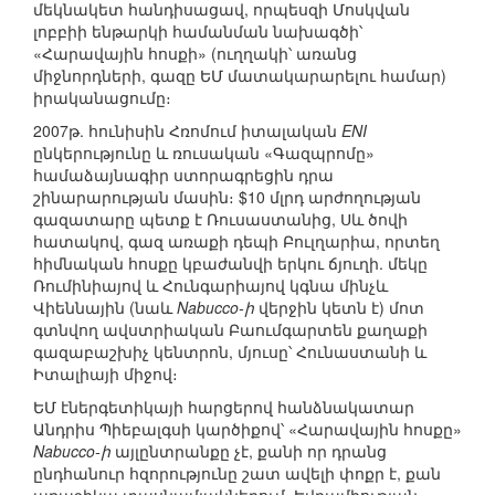
մեկնակետ հանդիսացավ, որպեսզի Մոսկվան
լոբբիի ենթարկի համանման նախագծի՝
«Հարավային հոսքի» (ուղղակի՝ առանց
միջնորդների, գազը ԵՄ մատակարարելու համար)
իրականացումը։
2007թ. հունիսին Հռոմում իտալական
ENI
ընկերությունը և ռուսական «Գազպրոմը»
համաձայնագիր ստորագրեցին դրա
շինարարության մասին։ $10 մլրդ արժողության
գազատարը պետք է Ռուսաստանից, Սև ծովի
հատակով, գազ առաքի դեպի Բուլղարիա, որտեղ
հիմնական հոսքը կբաժանվի երկու ճյուղի. մեկը
Ռումինիայով և Հունգարիայով կգնա մինչև
Վիեննային (նաև
Nabucco-ի
վերջին կետն է) մոտ
գտնվող ավստրիական Բաումգարտեն քաղաքի
գազաբաշխիչ կենտրոն, մյուսը՝ Հունաստանի և
Իտալիայի միջով։
ԵՄ էներգետիկայի հարցերով հանձնակատար
Անդրիս Պիեբալգսի կարծիքով՝ «Հարավային հոսքը»
Nabucco-ի
այլընտրանքը չէ, քանի որ դրանց
ընդհանուր հզորությունը շատ ավելի փոքր է, քան