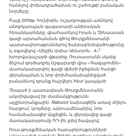
հանելով փոխադրածախսն ու շահույթի բանական
նորմերը:
Բայց 2009թ. հունիսին, ուշադրության առնելով
անդրկասպյան գազատարի անիրական
հեռանկարները, գնահատելով Իրան և Չինաստան
գազի արտահանման գծով Թուրքմենստանի`
պարտավորություններով ծանրաբեռնվածությունը
9
և օգտվելով «Միջին Ասիա-Կենտրոն - 4»
խողովակաշարի վթարից, Ռուսաստանն սկսեց
ճնշում գործադրել Աշգաբադի վրա «Գազպրոմին»
մատակարարվող գազի գների իջեցման հարցի
վերանայման և նոր փոխհամաձայնեցված
բանաձևով դրանք հաշվելու հետ կապված:
Չնայած ի պատասխան Թուրքմենստանն
ակտիվացավ իր մասնակցությունն
այլընտրանքային`
Nabucco
նախագծին առաջ մղելու
հարցում, կողմերը, այնուամենայնիվ, նոր
համաձայնագիր կնքեցին, և վերսկսվեց գազի
մատակարարումը ՌԴ-ին լրիվ ծավալով:
Ռուս-թուրքմենական հարաբերությունների
անսպասելի լարման ֆոնին դարձյալ ակտիվացան