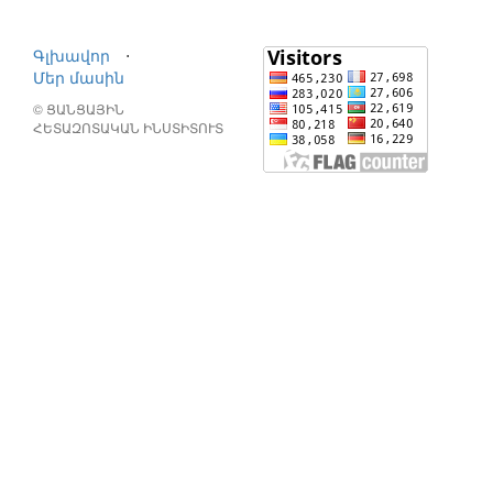
Գլխավոր
⋅
Մեր մասին
© ՑԱՆՑԱՅԻՆ
ՀԵՏԱԶՈՏԱԿԱՆ ԻՆՍՏԻՏՈՒՏ