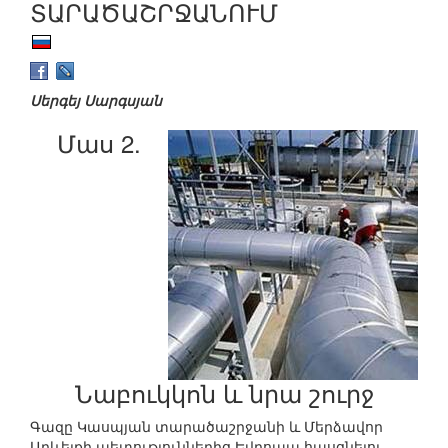
ՏԱՐԱԾԱՇՐՋԱՆՈՒՄ
Սերգեյ Սարգսյան
Մաս 2.
Նաբուկկոն և նրա շուրջ
Գազը Կասպյան տարածաշրջանի և Մերձավոր
Արևելքի պետություններից Եվրոպա հասցնելու