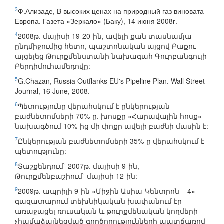
3
Ф.Ализаде, В высоких ценах на природный газ виновата
Европа. Газета «Зеркало» (Баку), 14 июня 2008г.
4
2008թ. մայիսի 19-20-ին, ավելի քան տասնամյա
ընդմիջումից հետո, պաշտոնական այցով Բաքու
այցելեց Թուրքմենստանի նախագահ Գուրբանգուլի
Բերդիմուհամեդովը:
5
G.Chazan, Russia Outflanks EU's Pipeline Plan. Wall Street
Journal, 16 June, 2008.
6
Պետությունը վերահսկում է ընկերության
բաժնետոմսերի 70%-ը. խոսքը «Հարավային հոսք»
նախագծում 10%-ից մի փոքր ավելի բաժնի մասին է:
7
Ընկերության բաժնետոմսերի 35%-ը վերահսկում է
պետությունը:
8
Տաշքենդում` 2007թ. մայիսի 9-ին,
Թուրքմենբաշիում` մայիսի 12-ին:
9
2009թ. ապրիլի 9-ին «Միջին Ասիա-Կենտրոն – 4»
գազատարում տեխնիկական խափանում էր
առաջացել ռուսական և թուրքմենական կողմերի
չհամաձայնեցված գործողությունների պատճառով