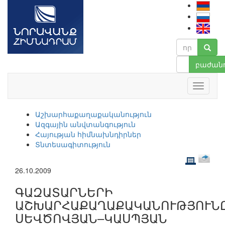
բաժանո
Աշխարհաքաղաքականություն
Ազգային անվտանգություն
Հայության հիմնախնդիրներ
Տնտեսագիտություն
26.10.2009
ԳԱԶԱՏԱՐՆԵՐԻ
ԱՇԽԱՐՀԱՔԱՂԱՔԱԿԱՆՈՒԹՅՈՒՆ
ՍԵՎԾՈՎՅԱՆ–ԿԱՍՊՅԱՆ