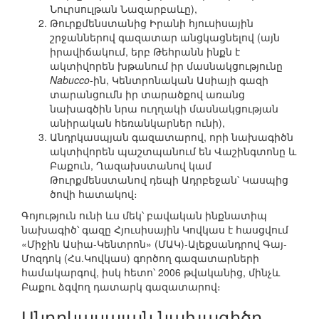
Նուրսուլթան Նազարբաևը),
Թուրքմենստանից Իրանի հյուսիսային
շրջաններով գազատար անցկացնելով (այն
իրավիճակում, երբ Թեհրանն ինքն է
ակտիվորեն խթանում իր մասնակցությունը
Nabucco
-ին, Կենտրոնական Ասիայի գազի
տարանցումն իր տարածքով առանց
նախագծին նրա ուղղակի մասնակցության
անիրական հեռանկարներ ունի),
Անդրկասպյան գազատարով, որի նախագիծն
ակտիվորեն պաշտպանում են Վաշինգտոնը և
Բաքուն, Ղազախստանով կամ
Թուրքմենստանով դեպի Ադրբեջան՝ Կասպից
ծովի հատակով։
Գոյություն ունի ևս մեկ՝ բավական ինքնատիպ
նախագիծ՝ գազը Հյուսիսային Կովկաս է հասցվում
«Միջին Ասիա-Կենտրոն» (ՄԱԿ)-Ալեքսանդրով Գայ-
Մոզդոկ (Հս.Կովկաս) գործող գազատարների
համակարգով, իսկ հետո՝ 2006 թվականից, մինչև
Բաքու ձգվող դատարկ գազատարով։
Անդրկասպյան նախագիծը