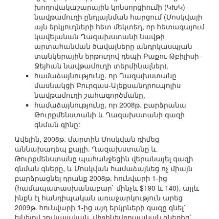
խողովակաշարային կոնսորցիումի (ԿԽԿ)
նավթամուղի ընդլայնման հարցում (Մոսկվայի
այն երկյուղների հետ մեկտեղ, որ հետագայում
կավելանան Ղազախստանի նավթի
արտահանման ծավալները անդրկասպյան
տանկերային երթուղով դեպի Բաքու-Թբիլիսի-
Ջեյհան նավթամուղի տերմինալներ),
համաձայնությունը, որ Ղազախստանը
մասնակցի Բուրգաս-Ալեքսանդրուպոլիս
նավթամուղի շահագործմանը,
համաձայնությունը, որ 2008թ. բարձրանա
Թուրքմենստանի և Ղազախստանի գազի
գնման գինը:
Ավելին, 2008թ. մարտին Մոսկվան դիմեց
աննախադեպ քայլի. Ղազախստանը և
Թուրքմենստանը պահանջեցին վերանայել գազի
գնման գները, և Մոսկվան համաձայնեց ոչ միայն
բարձրացնել դրանք 2008թ. հունվարի 1-ից
(համապատասխանաբար` մինչև $190 և 140), այլև
ինքն էլ հանդիպական առաջարկություն արեց
2009թ. հունվարի 1-ից այդ երկրների գազը գնել`
ելնելով շուկայական, միջինեվրոպական գներից`