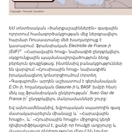
ԵՄ տնտեսական «ծանրքաշայիններին» գազային
ոլորտում համագործակցության մեջ ներգրավելու
հարմար Ռուսաստանը մեծ խաղադրույք է
կատարում. ֆրանսիական
Electricite de France-ի
6
(EdF)
` «Հարավային հոսք» նախագիծ ընդգրկվելու
սկզբունքային պայմանավորվածություն ձեռք
բերելուն զուգընթաց, ինտենսիվ բանակցություններ
են վարվում «Հյուսիսային հոսք» նախագիծն
իրականացնող կոնսորցիումում (որտեղ
«Գազպրոմն» արդեն աշխատում է գերմանական
E.On-ի
, հոլանդական
Gasunie-ի
և BASF խմբի հետ)
մեկ այլ ֆրանսիական ընկերության`
Suez-Gaz de
7
France
-ի
ընդգրկվելու մանրամասների շուրջ:
Եվ այնուամենայնիվ, եվրոպական սպառողին գազ
մատակարարելուն միանալը և´ «Հարավային
հոսքի», և´ «Հյուսիսային հոսքի» միջոցով կեղծ
դիվերսիֆիկացում է, քանի որ հումքի աղբյուրը և
մատակարար ընկերությունը մնում են նույնը: