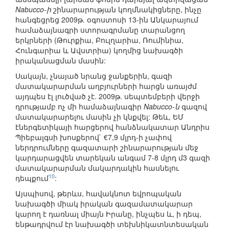
Nabucco-ի
շինարարության կողմնակիցները, ինչը
հանգեցրեց 2009թ. օգոստոսի 13-ին Անկարայում
համաձայնագրի ստորագրմանը տարանցող
երկրների (Թուրքիա, Բուլղարիա, Ռումինիա,
Հունգարիա և Ավստրիա) կողմից նախագծի
իրականացման մասին:
Սակայն, չնայած նրանց ջանքերին, գազի
մատակարարման աղբյուրների հարցն առայժմ
այդպես էլ լուծված չէ. 2009թ. սեպտեմբերի վերջի
դրությամբ ոչ մի համաձայնագիր
Nabucco-ն
գազով
մատակարարելու մասին չի կնքվել: Թեև, ԵՄ
էներգետիկայի հարցերով հանձնակատար Անդրիս
Պիեբալգսի խոսքերով` €7,9 մլրդ-ի չափով
ներդրումները գազատարի շինարարության մեջ
կարդարացվեն տարեկան անգամ 7-8 մլրդ մ3 գազի
մատակարարման մակարդակին հասնելու
10
դեպքում
:
Այսպիսով, թերևս, հավակնոտ եվրոպական
նախագծի միակ իրական գազամատակարար
կարող է դառնալ միայն Իրանը, ինչպես և, ի դեպ,
ենթադրվում էր նախագծի տեխնիկատնտեսական