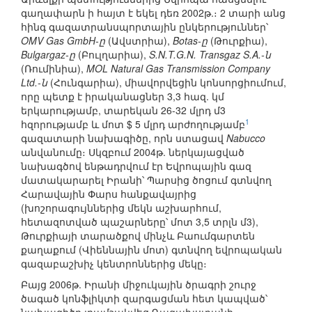
գաղափարն ի հայտ է եկել դեռ 2002թ.։ 2 տարի անց
հինգ գազատրանսպորտային ընկերություններ՝
OMV Gas GmbH-ը
(Ավստրիա),
Botas-ը
(Թուրքիա),
Bulgargaz-ը
(Բուլղարիա),
S.N.T.G.N. Transgaz S.A.-ն
(Ռումինիա),
MOL Natural Gas Transmission Company
Ltd.-ն
(Հունգարիա), միավորվեցին կոնսորցիումում,
որը պետք է իրականացներ 3,3 հազ. կմ
երկարությամբ, տարեկան 26-32 մլրդ մ3
1
հզորությամբ և մոտ $ 5 մլրդ արժողությամբ
գազատարի նախագիծը, որն ստացավ
Nabucco
անվանումը։ Սկզբում 2004թ. ներկայացված
նախագծով ենթադրվում էր Եվրոպային գազ
մատակարարել Իրանի՝ Պարսից ծոցում գտնվող
Հարավային Փարս հանքավայրից
(խոշորագույններից մեկն աշխարհում,
հետազոտված պաշարները՝ մոտ 3,5 տրլն մ3),
Թուրքիայի տարածքով մինչև Բաումգարտեն
քաղաքում (Վիեննային մոտ) գտնվող եվրոպական
գազաբաշխիչ կենտրոններից մեկը։
Բայց 2006թ. Իրանի միջուկային ծրագրի շուրջ
ծագած կոնֆլիկտի զարգացման հետ կապված՝