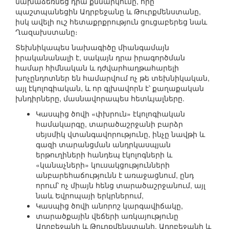
նախաձեռնեց դրա քննարկումը, որը
պաշտպանեցին Ադրբեջանը և Թուրքմենստանը,
իսկ ավելի ուշ հետաքրքրություն ցուցաբերեց նաև
Ղազախստանը։
Տեխնիկապես նախագիծը միանգամայն
իրականանալի է, սակայն դրա իրագործման
համար հիմնական և դժվարհաղթահարելի
խոչընդոտներ են համարվում ոչ թե տեխնիկական,
այլ էկոլոգիական, և որ գլխավորն է՝ քաղաքական
խնդիրները, մասնավորապես հետևյալները.
Կասպից ծովի «փխրուն» էկոլոգիական
համակարգը, տարածաշրջանի բարձր
սեյսմիկ վտանգավորությունը, ինչը նավթի և
գազի տարանցման անդրկասպյան
երթուղիների հանդեպ էկոլոգների և
«կանաչների» կուսակցությունների
անբարեհաճությունն է առաջացնում, ընդ
որում՝ ոչ միայն հենց տարածաշրջանում, այլ
նաև Եվրոպայի երկրներում,
Կասպից ծովի անորոշ կարգավիճակը,
տարածքային վեճերի առկայությունը
Ադրբեջանի և Թուրքմենստանի, Ադրբեջանի և