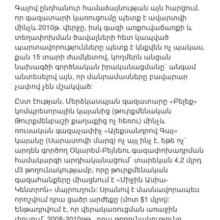
Գալով ընդհանուր համաձայնության այն հարցում,
որ գազատարի կառուցումը պետք է ավարտվի
մինչև 2010թ. վերջը, իսկ գազի առքուվաճառքի և
տեղափոխման ծավալների հետ կապված
պարտավորությունները պետք է կնքվեն ոչ պակաս,
քան 15 տարի ժամկետով, կողմերն անցան
նախագծի գործնական իրականացմանը` անգամ
անտեսելով այն, որ մանրամասները բավարար
չափով չեն մշակված:
Ըստ էության, Մերձկասպյան գազատարը «Բելեք»
կոմպրեսորային կայանից (թուրքմենական
Թուրքմենբաշի քաղաքից ոչ հեռու) մինչև
ռուսական գազաչափիչ «Ալեքսանդրով Գայ»
կայանը (Սարատովի մարզ) ոչ այլ ինչ է, եթե ոչ`
արդեն գործող Օկարեմ-Բեյնեու գազափոխադրման
համակարգի արդիականացում` տարեկան 4,2 մլրդ
մ3 թողունակությամբ, որը թուրքմենական
գազահանքերը միացնում է «Միջին Ասիա-
Կենտրոն» մայրուղուն: Սրանով է մասնավորապես
որոշվում դրա ցածր արժեքը (մոտ $1 մլրդ):
Ենթադրվում է, որ վերակառուցման առաջին
փուլում` 2008-2010թթ., դրա թողունակությունը