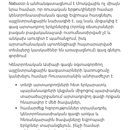
Nabucco-ն
անհանգստացնում է Մոսկվային ոչ միայն
նրա համար, որ ռուսական երթուղիների համար
կենտրոնաասիական գազը Եվրոպա հասցնելու
այլընտրանքային նախագիծ է, այլ նաև մրցակից է
գազ արտադրող երկրներից (որոնց ռեսուրսների
բազան բավականաչափ ուսումնասիրված չէ և
անկախ աուդիտ է պահանջում, իսկ
արտահանական պոտենցիալի հայտարարված
տեմպերը կասկածներ են առաջացնում) գազ գնելու
գործում:
Կենտրոնական Ասիայի գազն օգտագործող
այլընտրանքային գազատարների կառուցումը
կանխելու համար Ռուսաստանին անհրաժեշտ է.
տեղի արտադրողների հետ երկարատև
պայմանագրերի կնքման միջոցով պարփակել
տարածաշրջանում արտադրվող գազի որքան
հնարավոր է մեծ ծավալներ,
համարժեք հզորություններ տրամադրել
կենտրոնաասիական գազի առկա և
հեռանկարային ծավալները Եվրոպայի
երկրներ տարանցելուն, ինչի համար