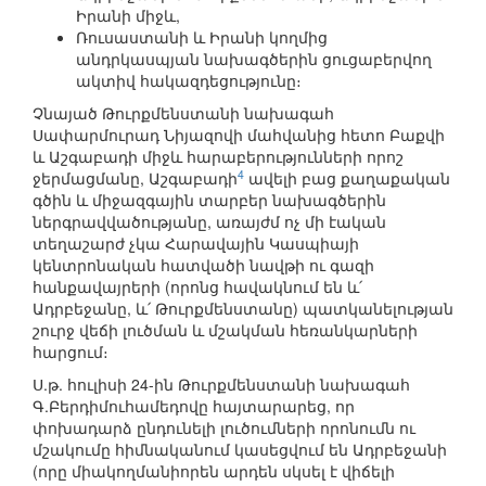
Իրանի միջև,
Ռուսաստանի և Իրանի կողմից
անդրկասպյան նախագծերին ցուցաբերվող
ակտիվ հակազդեցությունը։
Չնայած Թուրքմենստանի նախագահ
Սափարմուրադ Նիյազովի մահվանից հետո Բաքվի
և Աշգաբադի միջև հարաբերությունների որոշ
4
ջերմացմանը, Աշգաբադի
ավելի բաց քաղաքական
գծին և միջազգային տարբեր նախագծերին
ներգրավվածությանը, առայժմ ոչ մի էական
տեղաշարժ չկա Հարավային Կասպիայի
կենտրոնական հատվածի նավթի ու գազի
հանքավայրերի (որոնց հավակնում են և՛
Ադրբեջանը, և՛ Թուրքմենստանը) պատկանելության
շուրջ վեճի լուծման և մշակման հեռանկարների
հարցում։
Ս.թ. հուլիսի 24-ին Թուրքմենստանի նախագահ
Գ.Բերդիմուհամեդովը հայտարարեց, որ
փոխադարձ ընդունելի լուծումների որոնումն ու
մշակումը հիմնականում կասեցվում են Ադրբեջանի
(որը միակողմանիորեն արդեն սկսել է վիճելի