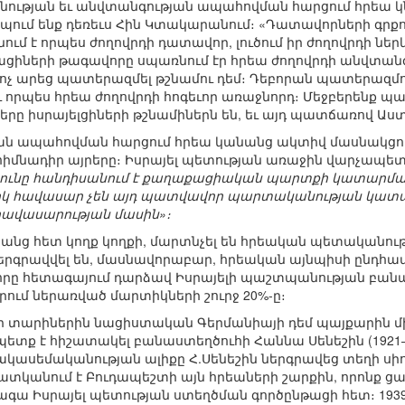
ության եւ անվտանգության ապահովման հարցում հրեա կ
պում ենք դեռեւս Հին Կտակարանում։ «Դատավորների գրքո
նում է որպես ժողովրդի դատավոր, լուծում իր ժողովրդի ն
ացիների թագավորը սպառնում էր հրեա ժողովրդի անվտանգ
կոչ արեց պատերազմել թշնամու դեմ։ Դեբորան պատերազմում
 որպես հրեա ժողովրդի հոգեւոր առաջնորդ։ Մեջբերենք պ
ները իսրայելցիների թշնամիներն են, եւ այդ պատճառով Աստ
յան ապահովման հարցում հրեա կանանց ակտիվ մասնակցո
իմնադիր այրերը։ Իսրայել պետության առաջին վարչապետ 
յունը հանդիսանում է քաղաքացիական պարտքի կատարման 
իկ հավասար չեն այդ պատվավոր պարտականության կատարմ
ավասարության մասին»։
անց հետ կողք կողքի, մարտնչել են հրեական պետականու
ներգրավվել են, մասնավորաբար, հրեական այնպիսի ընդհ
րը հետագայում դարձավ Իսրայելի պաշտպանության բանակի հ
րում ներառված մարտիկների շուրջ 20%-ը։
տարիներին նացիստական Գերմանիայի դեմ պայքարին միա
պետք է հիշատակել բանաստեղծուհի Հաննա Սենեշին (1921– 
հակասեմականության ալիքը Հ.Սենեշին ներգրավեց տեղի
պատկանում է Բուդապեշտի այն հրեաների շարքին, որոնք ց
գա Իսրայել պետության ստեղծման գործընթացի հետ։ 1939