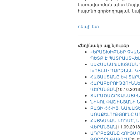
կառավարման պետ Մալկա 
հայտնի գործողության ն
դեպի ետ
Հեղինակի այլ նյութեր
«ԵՐԱՇԽԻՔՆԵՐ ՉԿԱՆ
ՊԵՏՔ Է ՊԱՏՐԱՍՏՎԵԼ
ՍԱՀՄԱՆԱԽԱԽՏՄԱՆ Դ
ԽՈՑԵԼԻ ԴԱՐՁՆԵԼ. Կ
ՀԱՅԱՍՏԱՆԸ ԵՎ ՏԱՐ
ՀԱՐԱԲԵՐՈՒԹՅՈՒՆՆԵՐ
ՎԵՐԱՆՅԱՆ
[10.10.2018
ՏԱՐԱԾԱՇՐՋԱՆԱՅԻՆ
ՆԻԿՈԼ ՓԱՇԻՆՅԱՆԻ 
ԲԱՑԻ ՀՀ-ԻՑ, ՆԱԽԱՏ
ԱՌԱՔԵԼՈՒԹՅՈՒՆԸ Ա
ՀԱՅԿԱԿԱՆ ԿՈՂՄԸ, Ե
ՎԵՐԱՆՅԱՆ
[11.09.2018
ԱԴՐԲԵՋԱՆԸ ՀՈՒՅՍ 
ԳՈՐԾԸՆԹԱՑՈՒՄ
[05.0