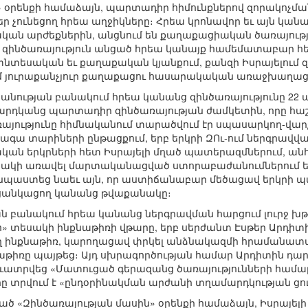
 օրենքի համաձայն, պարտադիր հիմունքներով զորակոչման
 չունեցող հրեա աղջիկները։ Հրեա կրոնավոր եւ այն կանա
ական արժեքներին, անցնում են քաղաքացիական ծառայությո
 զինծառայություն անցած հրեա կանայք համեմատաբար հեշ
տեսական եւ քաղաքական կյանքում, քանզի Իսրայելում զի
րմ յուրաքանչյուր քաղաքացու հասարակական առաջխաղա
անության բանակում հրեա կանանց զինծառայությունը 22 ա
արդկանց պարտադիր զինծառայության ժամկետին, որը հաշվ
ռայությունը հիմնականում տարածվում էր սպասարկող-
տագա տարիների ընթացքում, երբ երկրի ԶՈւ-ում ներգրավվա
ական երկրների հետ Իսրայելի մղած պատերազմներում, ա
նակի առավել մարտականացված ստորաբաժանումներում ե՛ւս
նպաստեց նաեւ այն, որ աստիճանաբար մեծացավ երկրի 
լ ցանկացող կանանց թվաքանակը։
ն բանակում հրեա կանանց ներգրավման հարցում լուրջ խ
» տեսակի ինքնաթիռի վթարը, երբ սերժանտ Էսթեր Արդիտի
ող ինքնաթիռ, կարողացավ փրկել անձնակազմի հրամանատար
աթիռը պայթեց։ Այդ սխրագործության համար Արդիտին դար
եւատրվեց «Մատուցած գերազանց ծառայությունների համա
որը տրվում է «ընդօրինակման արժանի տղամարդկության ց
ւնված «Զինծառայության մասին» օրենքի համաձայն, Իսրայ