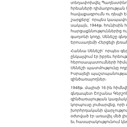
տեղափոխվել Պաղեստինու
հրեաների դիմադրությ
հավաքագրումն ու դեպի Ե
շարքերը` որպես կապավո
սակայն, 1944թ. հունիսին
հարցաքննություններից ո
գաղտնի կոդը, Սենեշը գն
Երուսաղեմի Հերցելի լեռա
Հաննա Սենեշի` որպես գե
ընկալվում էր իբրեւ հրե
հերոսապատումների հիմա
Սենեշի պատմությունը ող
Իսրայելի պաշտպանությա
զինծառայողներ։
1948թ. մայիսի 16-ին հ
գնդապետ Շոշանա Գերշոնը
զինծառայության կազմակեր
կորպուսը լուծարվեց, որ
խորհրդականի վարչությու
օժտված էր առավել մեծ լի
եւ հասարակությունում 