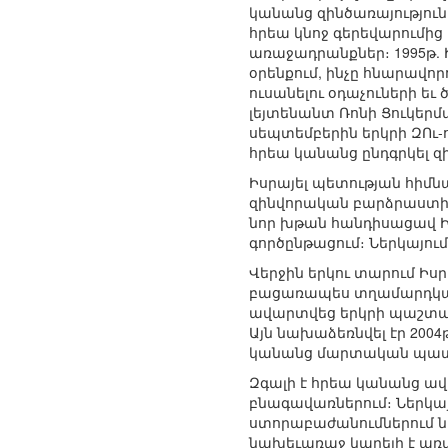
կանանց զինծառայություն
հրեա կնոջ գերեվարումի
առաջադրանքներ։ 1995թ. 
օրենքում, ինչը հնարավո
ուսանելու օդաչուների ե
լեյտենանտ Ռոնի Ցուկերմ
սեպտեմբերին երկրի ԶՈւ
հրեա կանանց ընդգրկել զ
Իսրայել պետության հիմնա
զինվորական բարձրաստիճա
նոր խթան հանդիսացավ Ի
գործընթացում։ Ներկայու
Վերջին երկու տարում Իսր
բացառապես տղամարդկանց
ավարտվեց երկրի պաշտպ
Այն նախաձեռնվել էր 20
կանանց մարտական պատ
Զգալի է հրեա կանանց ավ
բնագավառներում։ Ներկա
ստորաբաժանումներում ն
նախեւառաջ կարելի է առ