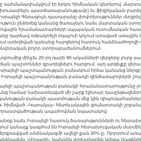
ը սահմանափակվում էր երկու հիմնական կետերով. մարտա
ց խուսափելու պատճառաբանությամբ) եւ ֆիզիկական բարձ
Իսրայելի Գերագույն դատարանը փոփոխություններ մտցրեց
րություն ընձեռեց կանանց ծառայելու նաեւ մարտական ստո
ւ ծովային հրամանատարների սպայական ուսումնական հաստատ
անը դարձավ ռմբակոծչի օդաչուի կոչում ստացած առաջին կի
-ում ստեղծված կանանց հարցերով հատուկ հանձնաժողով
ինվորական բոլոր ստորաբաժանումներում։
դրումից մինչեւ 20-րդ դարի 90-ականների վերջերը լուրջ 
ն պաշտոններ զբաղեցնելու հարցում. այդ արգելքը վերաց
սրայելի պաշտպանության բանակում հրեա կանանց ներգր
մ Իսրայելի պաշտպանության բանակի զինծառայողների շուրջ
այելի պաշտպանության բանակի հրամանատարությունը լուրջ
 համար նախատեսված մի շարք էլիտար դասընթացներում
անության բանակի պատմության մեջ կին դիպուկահարն
04թ. հիմնված «Կարակալ» հետեւակային գումարտակի շրջա
րաստվածության ապահովման նպատակով։
անդը նաեւ Իսրայելի հատուկ ծառայությունների ու հետախ
յում կանայք կազմում են Իսրայելի հետախուզական մարմ
երգրավված անձնակազմի ավելի քան 20%-ը։ Ոլորտում առա
անձնացնել «Մոսադի» նախկին փոխտնօրեն Ալիզա Մագենին