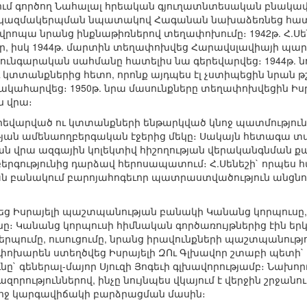
մ գործող Նահալալ հրեական գյուղատնտեսական բնակավա
ան կազմակերպման նպատակով Հագանան նախաձեռնեց հ
վրոպա նրանց ինքնաթիռներով տեղափոխումը։ 1942թ. Հ.Սե
ր, իսկ 1944թ. մարտին տեղափոխվեց Հարավսլավիայի պա
 հունգարական սահմանը հատելիս նա գերեվարվեց։ 1944թ. ն
ւ կտտանքներից հետո, որոնք այդպես էլ չստիպեցին նրան 
դակահարվեց։ 1950թ. նրա մասունքները տեղափոխվեցին Իսր
ն վրա։
րեվարված ու կտտանքների ենթարկված կնոջ պատմությունը
ության ամենաողբերգական էջերից մեկը։ Սակայն հետագա 
ն վրա ազգային կոլեկտիվ հիշողության վերականգնման ք
բերգությունից դարձավ հերոսապատում։ Հ.Սենեշի` որպես հ
ն բանակում բարոյահոգեւոր պատրաստվածություն անցնո
իմնվեց Իսրայելի պաշտպանության բանակի Կանանց կորպու
։ Կանանց կորպուսի հիմնական գործառույթներից էին երկ
պումը, ուսուցումը, նրանց իրավունքների պաշտպանություն
ի փոխարեն ստեղծվեց Իսրայելի ԶՈւ Գլխավոր շտաբի պետի`
նը` գեներալ-մայոր Սյուզի Յոգեւի գլխավորությամբ։ Նախ
ազորություններով, ինչը նույնպես վկայում է վերջին շրջա
կնոջ կարգավիճակի բարձրացման մասին։