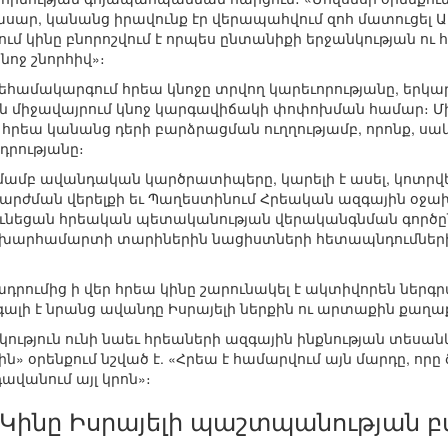
ար, կանանց իրավունք էր վերապահվում զոհ մատուցել Աս
ում կինը բնորոշվում է որպես ընտանիքի երջանկության ո
նոջ շնորհիվ»։
եհամակարգում հրեա կնոջը տրվող կարեւորությանը, երկ
ն միջավայրում կնոջ կարգավիճակի փոփոխման համար։ Մ
ին հրեա կանանց դերի բարձրացման ուղղությամբ, որոնք, ս
րությանը։
տմամբ ավանդական կարծրատիպերը, կարելի է ասել, կոտրվ
րժման վերելքի եւ Պաղեստինում Հրեական ազգային օջախ
ունեցան հրեական պետականության վերականգնման գործը
աշխարհամարտի տարիներին նացիստների հետապնդումների
ադրումից ի վեր հրեա կինը շարունակել է ակտիվորեն ներ
Զգալի է նրանց ավանդը Իսրայելի ներքին ու արտաքին քաղա
ւթյուն ունի նաեւ հրեաների ազգային ինքնության տեսանկյ
 օրենքում նշված է. «Հրեա է համարվում այն մարդը, որը ծն
դավանում այլ կրոն»։
Կինը Իսրայելի պաշտպանության 