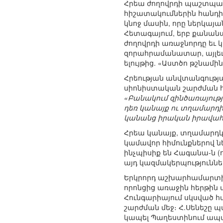
Հրեա ժողովրդի պաշտպան
հիշատակումներին հանդի
կնոջ մասին, որը ներկայա
Հետագայում, երբ քանան
ժողովրդի առաջնորդը եւ 
զորահրամանատար, այլեւ
ելույթից. «Աստծո թշնամի
Հրեության անվտանգութ
սիոնիստական շարժման հ
«Բանակում զինծառայութ
դեռ կանայք ու տղամարդ
կանանց իրական իրավահ
Հրեա կանայք, տղամարդկ
կամավոր հիմունքներով 
ինչպիսիք են Հագանա-ն (ո
այդ կազմակերպություննե
Երկրորդ աշխարհամարտի 
որոնցից առաջին հերթին 
Հունգարիայում սկսված 
շարժման մեջ։ Հ.Սենեշը 
կապել Պաղեստինում ապա