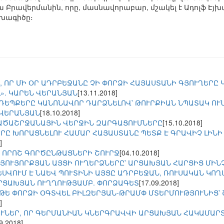
Բրավերմանին, որը, մասնավորաբար, մշակել է Ադոլֆ Էյ
ախագիծը։
, ՈՐ ՄԻ ՕՐ ԱԴՐԲԵՋԱՆԸ ՉԻ ՓՈՐՁԻ ՀԱՅԱՍՏԱՆԻ ԳՅՈՒՂԵՐԸ
». ԿԱՐԵՆ ՎԵՐԱՆՅԱՆ
[13.11.2018]
ԵՊՔԵՐԸ ԿԱՆՈՆԱՎՈՐ ԴԱՐՁՆԵԼՈՎ՝ ԹՈՒՐՔԻԱՆ ՆՊԱՏԱԿ ՈՒ
.ՎԵՐԱՆՅԱՆ
[18.10.2018]
ԱԾԱՇՐՋԱՆԱՅԻՆ ՎԵՐՋԻՆ ԶԱՐԳԱՑՈՒՄՆԵՐԸ
[15.10.2018]
Ը ԽՈՐԱՑՆԵԼՈՒ ՀԱՄԱՐ ՀԱՅԱՍՏԱՆԸ ՊԵՏՔ Է ԳՐԱՎԻՉ ԼԻՆԻ 
]
 ՈՐՈՇ ԳՈՐԾԸՆԹԱՑՆԵՐԻ ՇՈՒՐՋ
[04.10.2018]
ՆՅՈՒՅՈՐՔՅԱՆ ԱՅՑԻ ՈՒՂԵՐՁՆԵՐԸ՝ ԱՐՑԱԽՅԱՆ ՀԱՐՑԻՑ ՄԻՆ
ԵՍՎՈՒՄ Է ՆԱԵՎ ՊՈՒՏԻՆԻ ԱՅՑԸ ԱԴՐԲԵՋԱՆ, ՌՈՒՍԱԿԱՆ ԿՈ
ՐՑԱԽՅԱՆ ՈՒՂՂՈՒԹՅԱՄԲ. ՓՈՐՁԱԳԵՏ
[17.09.2018]
ԹԵ ՓՈՐՁԻ ՕԳՏՎԵԼ ԲԻԼԶԵՐՅԱՆ-ԹՐԱՄՓ ՄՏԵՐՄՈՒԹՅՈՒՆԻՑ՝ 
]
ՈՒՆԵՐ, ՈՐ ԳԵՐՄԱՆԻԱՆ ԿՆԵՐԳՐԱՎՎԻ ԱՐՑԱԽՅԱՆ ՀԱԿԱՄԱ
9.2018]