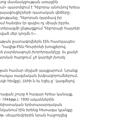
նոջ մասնակցության առաջին
ւմ» պատմվում է Դեբորա անունով հրեա
երկայացուցիչների դատական վեճերը։
ությանը, Դեբորան դարձավ իր
 հանդես էր գալիս ոչ միայն իբրեւ
ատերազմի ընթացքում Դեբորայի հայտնի
ված մեր կողմն է»։
ւթյան ջատագովներն էին հատկապես
Դավիթ Բեն-Գուրիոնի խոսքերով,
բարձրագույն խորհրդանիշը, եւ քանի
ան հարցում, չի կարելի խոսել
թյան համար մղված պայքարում։ Նրանք
ատակյա ռազմական խմբավորումներում,
իմքը), Լեհի-ն եւ Էցել-ը` կազմելով
ցան շուրջ 6 հազար հրեա կանայք,
1944թթ.)։ 1930-ականներին
 սիոնիստական երիտասարդական
անկանում էին իրենց հետագա կյանքը
թ. սեպտեմբերին նրան հաջողվեց