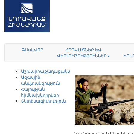
ԳԼԽԱՎՈՐ
ՀՈԴՎԱԾՆԵՐ ԵՎ
ՎԵՐԼՈՒԾՈՒԹՅՈՒՆՆԵՐ
ԻՐԱ
Աշխարհաքաղաքականություն
Ազգային
անվտանգություն
Հայության
հիմնախնդիրներ
Տնտեսագիտություն
նշանակություն են ունեցե