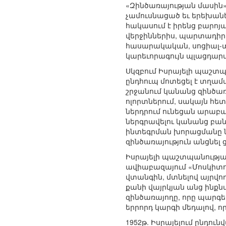
«Զինծառայության մասին»
չամուսնացած եւ երեխաներ
հակասում է իրենց բարոյ
վերջիններիս, պարտադիր
հասարակական, սոցիալ-տն
կարեւորագույն պլացդա
Սկզբում Իսրայելի պաշտպ
ընդհուպ մոտեցել է տղամ
շրջանում կանանց զինծա
ոլորտներում, սակայն հե
ներդրում ունեցան արաբ
ներգրավելու կանանց բա
ինտեգրման խորացմանը 
զինծառայություն անցնե
Իսրայելի պաշտպանությա
ավիաբազայում «Մոսկիտո
վտանգին, մտնելով այրվ
քանի վայրկյան անց ինքն
զինծառայողը, որը պարգ
երրորդ կարգի մեդալով, 
1952թ. Իսրայելում ընդո