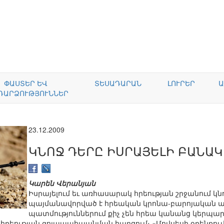
ՓԱՍՏԵՐ ԵՎ
ՏԵՍԱԴԱՐԱՆ
ԼՈՒՐԵՐ
Ա
ԴԱՐՁՈՒԹՅՈՒՆՆԵՐ
23.12.2009
ԿՆՈՋ ԴԵՐԸ ԻՍՐԱՅԵԼԻ ԲԱՆԱԿ
Կարեն Վերանյան
Իսրայելում եւ առհասարակ հրեության շրջանում 
պայմանավորված է հրեական կրոնա-բարոյական ա
պատմություններում քիչ չեն հրեա կանանց կերպար
լ հրեության գոյապահպանման հարցում։ «Մովսեսի օրենքում