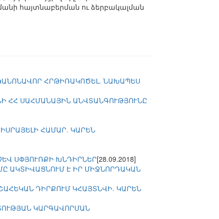
խմանի հայտնաբերման ու ձերբակալման
 ԿԱՆՈՆԱՎՈՐ ՀՐԹԻՌԱԿՈԾԵԼ. ՆԱԽԱՊԵՍ
ՆԻ ՀՀ ՍԱՀՄԱՆԱՅԻՆ ԱՆՎՏԱՆԳՈՒԹՅՈՒՆԸ
ԻՍՐԱՅԵԼԻ ՀԱՄԱՐ. ԿԱՐԵՆ
ՉԵՎ ՍՓՅՈՒՌՔԻ ԽՆԴԻՐՆԵՐ
[28.09.2018]
ՂՄԸ ԱԿՏԻՎԱՑՆՈՒՄ Է ԻՐ ՄԻՋՆՈՐԴԱԿԱՆ
ՇԱՀԵԿԱՆ ԴԻՐՔՈՒՄ ԿՀԱՅՏՆՎԻ. ԿԱՐԵՆ
ՐՏՈՒԹՅԱՆ ԿԱՐԳԱՎՈՐՄԱՆ