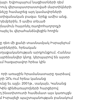
յր։ Եվրոպայում նացիստների դեմ
ատուկ վերապատրաստված մարտիկների
նեշը համալրեց այդ կամավորների
րտիզանական բազա։ Երեք ամիս անց,
ոյեմբերին, 5 ամիս տեւած
թշնամուն հայտնել ռադիոհաղորդչի
այել եւ վերահանձնվեցին հողին
 դեռ մի քանի տասնամյակ Իսրայելում
տարիներին, հրեական
աղաքականության արդյունքում, Հաննա
այրենանվեր կնոջ, կերպարով են այսօր
ւմ հազարավոր հրեա կին
սը, որի առաջին հրամանատարը դարձավ
րի ԶՈւ-ում հրեա կանանց
ը եւ այլն։ 2001թ., սակայն, Կանանց
 Կին զինծառայողների հարցերով
որդ ինստիտուտի համեմատ այս կառույցն
նում Իսրայելի պաշտպանության բանակում