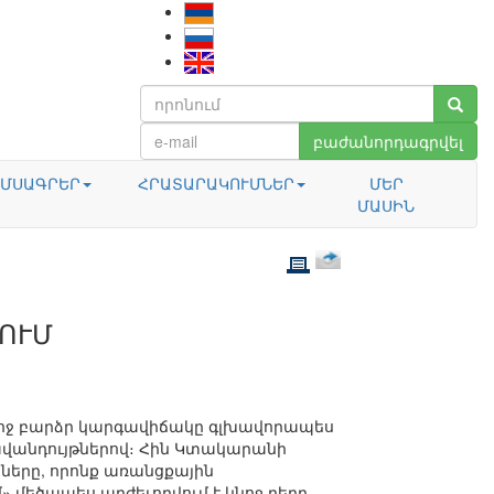
բաժանորդագրվել
ՄՍԱԳՐԵՐ
ՀՐԱՏԱՐԱԿՈՒՄՆԵՐ
ՄԵՐ
ՄԱՍԻՆ
ՈՒՄ
կնոջ բարձր կարգավիճակը գլխավորապես
վանդույթներով։ Հին Կտակարանի
ները, որոնք առանցքային
» մեծապես արժեւորվում է կնոջ դերը.