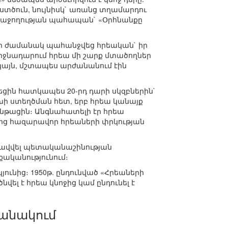
տծուն, նույնիսկ` առանց տղամարդու
ւ հաջողության պահապան` «Օրհնանքը
ար ժամանակ պահանջվեց հրեական` իր
իջնադարում հրեա մի շարք մտածողներ
ակայն, մշտապես արժանանում էին
եցին հատկապես 20-րդ դարի սկզբներին`
ի ստեղծման հետ, երբ հրեա կանայք
նթացին։ Անգնահատելի էր հրեա
ց հազարավոր հրեաների փրկության
գրավվել պետականաշինության
քականությունում։
ունից։ 1950թ. ընդունված «Հրեաների
վել է հրեա կնոջից կամ ընդունել է
բանակում