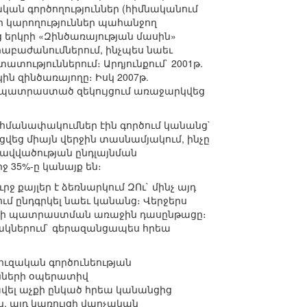
կան գործողություններ (հիմնականում
ր կարողություններ պահանջող
 երկրի «Զինծառայության մասին»
րաբաժանումներում, ինչպես նաեւ
ություններում։ Արդյունքում` 2001թ.
ն զինծառայողը։ Իսկ 2007թ.
ի պատրաստած զեկույցում առաջարկվեց
սահմանափակումներ էին գործում կանանց`
վեց միայն վերջին տասնամյակում, ինչը
ավվածության ընդլայնման
 35%-ը կանայք են։
 քայլեր է ձեռնարկում ԶՈւ` մինչ այդ
 ընդգրկել նաեւ կանանց։ Վերջերս
երի պատրաստման առաջին դասընթացը։
նակներում` գերազանցապես հրեա
ուզական գործունեության
ինների օպերատիվ
վել աչքի ընկած հրեա կանանցից
, այդ կառույցի վարչական