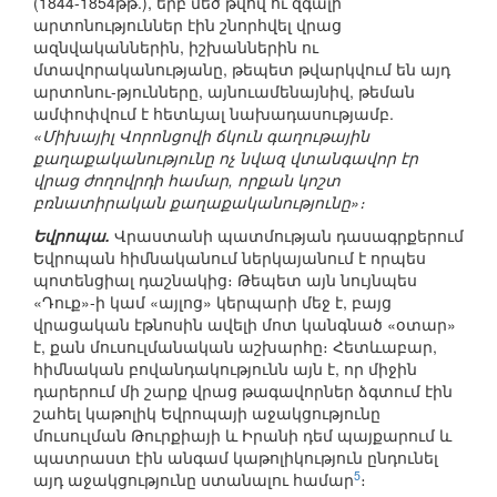
(1844-1854թթ.), երբ մեծ թվով ու զգալի
արտոնություններ էին շնորհվել վրաց
ազնվականներին, իշխաններին ու
մտավորականությանը, թեպետ թվարկվում են այդ
արտոնու-թյունները, այնուամենայնիվ, թեման
ամփոփվում է հետևյալ նախադասությամբ.
«Միխայիլ Վորոնցովի ճկուն գաղութային
քաղաքականությունը ոչ նվազ վտանգավոր էր
վրաց ժողովրդի համար, որքան կոշտ
բռնատիրական քաղաքականությունը»։
Եվրոպա.
Վրաստանի պատմության դասագրքերում
Եվրոպան հիմնականում ներկայանում է որպես
պոտենցիալ դաշնակից։ Թեպետ այն նույնպես
«Դուք»-ի կամ «այլոց» կերպարի մեջ է, բայց
վրացական էթնոսին ավելի մոտ կանգնած «օտար»
է, քան մուսուլմանական աշխարհը։ Հետևաբար,
հիմնական բովանդակությունն այն է, որ միջին
դարերում մի շարք վրաց թագավորներ ձգտում էին
շահել կաթոլիկ Եվրոպայի աջակցությունը
մուսուլման Թուրքիայի և Իրանի դեմ պայքարում և
պատրաստ էին անգամ կաթոլիկություն ընդունել
5
այդ աջակցությունը ստանալու համար
։