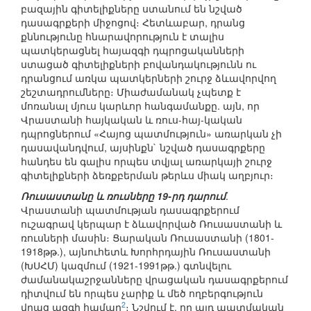
բազային գիտելիքները ստանում են նշված
դասագրքերի միջոցով։ Հետևաբար, դրանց
քննությունը հնարավորություն է տալիս
պատկերացնել հայազգի դպրոցականների
ստացած գիտելիքների բովանդակությունն ու
դրանցում առկա պատկերների շուրջ ձևավորվող
շեշտադրումները։ Միաժամանակ չպետք է
մոռանալ մյուս կարևոր հանգամանքը. այն, որ
Վրաստանի հայկական և ռուս-հայ-կական
դպրոցներում «Հայոց պատմություն» առարկան չի
դասավանդվում, այսինքն` նշված դասագրքերը
հանդես են գալիս որպես տվյալ առարկայի շուրջ
գիտելիքների ձեռքբերման թերևս միակ աղբյուր։
Ռուսաստանը և ռուսները 19-րդ դարում
.
Վրաստանի պատմության դասագրքերում
ուշագրավ կերպար է ձևավորված Ռուսաստանի և
ռուսների մասին։ Ցարական Ռուսաստանի (1801-
1918թթ.), այնուհետև Խորհրդային Ռուսաստանի
(ԽՍՀՄ) կազմում (1921-1991թթ.) գտնվելու
ժամանակաշրջանները վրացական դասագրքերում
դիտվում են որպես չարիք և մեծ ողբերգություն
2
վրաց ազգի համար
։ Նշվում է, որ այդ պատմական