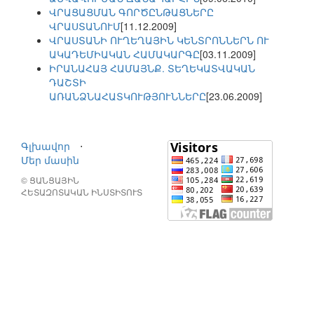
ՎՐԱՑԱՑՄԱՆ ԳՈՐԾԸՆԹԱՑՆԵՐԸ
ՎՐԱՍՏԱՆՈՒՄ
[11.12.2009]
ՎՐԱՍՏԱՆԻ ՈՒՂԵՂԱՅԻՆ ԿԵՆՏՐՈՆՆԵՐՆ ՈՒ
ԱԿԱԴԵՄԻԱԿԱՆ ՀԱՄԱԿԱՐԳԸ
[03.11.2009]
ԻՐԱՆԱՀԱՅ ՀԱՄԱՅՆՔ. ՏԵՂԵԿԱՏՎԱԿԱՆ
ԴԱՇՏԻ
ԱՌԱՆՁՆԱՀԱՏԿՈՒԹՅՈՒՆՆԵՐԸ
[23.06.2009]
Գլխավոր
⋅
Մեր մասին
© ՑԱՆՑԱՅԻՆ
ՀԵՏԱԶՈՏԱԿԱՆ ԻՆՍՏԻՏՈՒՏ