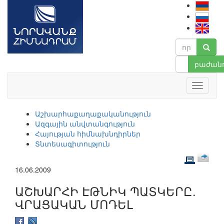
բաժանո
Աշխարհաքաղաքականություն
Ազգային անվտանգություն
Հայության հիմնախնդիրներ
Տնտեսագիտություն
16.06.2009
ԱՇԽԱՐՀԻ ԷԹՆԻԿ ՊԱՏԿԵՐԸ.
ՎՐԱՑԱԿԱՆ ՄՈԴԵԼ