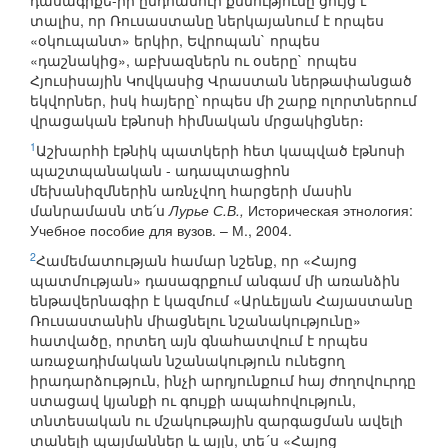
դասագրքե-րի ընդհանուր քննությունը ցույց է
տալիս, որ Ռուսաստանը ներկայանում է որպես
«օկուպանտ» երկիր, Եվրոպան` որպես
«դաշնակից», աբխազներն ու օսերը` որպես
Հյուսիսային Կովկասից Վրաստան ներթափանցած
եկվորներ, իսկ հայերը՝ որպես մի շարք ոլորտներում
վրացական էթնոսի հիմնական մրցակիցներ։
1
Աշխարհի էթնիկ պատկերի հետ կապված էթնոսի
պաշտպանական - ադապտացիոն
մեխանիզմներին առնչվող հարցերի մասին
մանրամասն տե՛ս
Лурье С.В.,
Историческая этнология:
Учебное пособие для вузов. – М., 2004.
2
Համեմատության համար նշենք, որ «Հայոց
պատմության» դասագրքում անգամ մի առանձին
ենթավերնագիր է կազմում «Արևելյան Հայաստանը
Ռուսաստանին միացնելու նշանակությունը»
հատվածը, որտեղ այն գնահատվում է որպես
առաջադիմական նշանակություն ունեցող
իրադարձություն, ինչի արդյունքում հայ ժողովուրդը
ստացավ կյանքի ու գույքի ապահովություն,
տնտեսական ու մշակութային զարգացման ավելի
տանելի պայմաններ և այլն, տե´ս «Հայոց