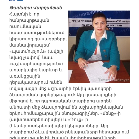
Թամարա Վարդանյան
Հայտնի է, որ
հանրակրթական
ուսումնական
հաստատություններում
կիրառվող դասագրքերը,
մասնավորապես`
«պատմություն» (ավելի
նվազ չափով` նաև
«աշխարհագրություն»)
առարկայից կարևոր և
առանցքային
դերակատարում ունեն
տվյալ ազգի մեջ աշխարհի էթնիկ պատկերի
ձևավորման գործընթացում։ Այդ դասագրքերի
միջոցով է, որ դպրոցական տարիքից արդեն
անհատի մեջ ձևավորվում են աշխարհընկալման
երկու հիմնաքարային բնութագրիչներ. «մենք»-ի
(ավտոստերեոտիպեր) և «Դուք»-ի
(հետերոստերեոտիպեր) կերպարները: Այդ
տարիքում ձևավորված ընկալումները հետագայում
դժվարությամբ են էական փոփոխությունների