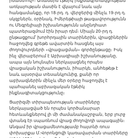
իմաստով»։ Առանձին էթնիկ ինքնագիտակցության
առկայության մասին է վկայում նաև այն
հանգամանքը, որ 18-րդ. դ. վերջերից մինչև 19-րդ դ.
սկզբներն, օրինակ, Իմերեթիայի թագավորությունն
ու Մեգրելիայի իշխանությունն անընդհատ
պատերազմում էին իրար դեմ։ Միայն 20-րդ դ.
ընթացքում՝ խորհրդային տարիներին, վրացիներին
հաջողվեց գրեթե ավարտին հասցնել այս
ժողովուրդների «վրացացման» գործընթացը։ Իսկ
ինչ վերաբերում է Աբխազիայի իշխանությանը,
ապա այն նույնպես ներկայացնել որպես
վրացական իշխանություն, իհարկե, անհեթեթ է
նաև այսօրվա տեսանկյունից, քանի որ
աբխազներին մինչև մեր օրերը հաջողվել է
պահպանել աբխազական էթնիկ
ինքնագիտակցությունը։
Ցարիզմի տիրապետության տարիները
ներկայացված են որպես կործանարար
հետևանքներով լի մի ժամանակաշրջան, երբ լուրջ
վտանգ էր սպառնում վրաց ժողովրդի ապագային։
Անգամ իր վրացամետությամբ հայտնի ռուս
փոխարքա Մ.Վորոնցովի կառավարման տարիները