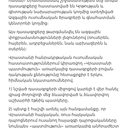
համար։ Միաժամանակ շրջանառության մեջ առկա
դասագրքերը հաստատված են Կրթության և
գիտության նախարարության կողմից ստեղծված
Ազգային ուսումնական ծրագրերի և գնահատման
կենտրոնի կողմից։
Այս դասագրքերը թարգմանվել են ազգային
փոքրամասնությունների լեզուներով (ռուսերեն,
հայերեն, ադրբեջաներեն, նաև աբխազերեն և
օսերեն)։
Վրաստանի հանրակրթական ուսումնական
հաստատություններում կիրառվող «Վրաստանի
պատմություն» առարկայից դասագրքերի բովան-
դակության քննությունը հետաքրքիր է երկու
հիմնական նկատառումներով.
1) նշված դասագրքերի միջոցով կարելի է վեր հանել
վրաց ժողովրդի մեջ ձևավորված և ձևավորվող
աշխարհի էթնիկ պատկերը,
2) պետք է հաշվի առնել այն հանգամանքը, որ
Վրաստանի հայկական, ռուս-հայկական
դպրոցներում ուսանող հայազգի դպրոցականները
նույնպես «պատմություն» առարկայից անհրաժեշտ