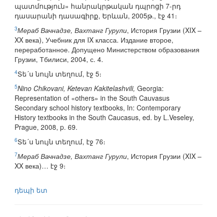
պատմություն» հանրակրթական դպրոցի 7-րդ
դասարանի դասագիրք, Երևան, 2005թ., էջ 41։
3
Мераб Вачнадзе, Вахтанг Гурули
, История Грузии (XIX –
XX века), Учебник для IX класса. Издание второе,
переработанное. Допущено Министерством образования
Грузии, Тбилиси, 2004, с. 4.
4
Տե´ս նույն տեղում, էջ 5։
5
Nino Chikovani, Ketevan Kakitelashvili,
Georgia:
Representation of «others» in the South Cauvasus
Secondary school history textbooks, In: Contemporary
History textbooks in the South Caucasus, ed. by L.Veseley,
Prague, 2008, p. 69.
6
Տե´ս նույն տեղում, էջ 76։
7
Мераб Вачнадзе, Вахтанг Гурули
, История Грузии (XIX –
XX века)… էջ 9։
դեպի ետ