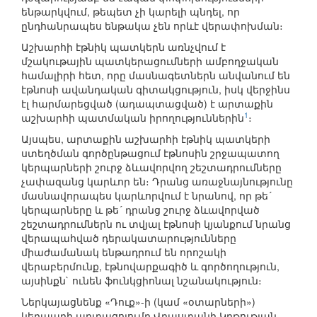
ենթարկվում, թեպետ չի կարելի պնդել, որ
ընդհանրապես ենթակա չեն որևէ վերափոխման։
Աշխարհի էթնիկ պատկերն առնչվում է
մշակութային պատկերացումների ամբողջական
համալիրի հետ, որը մասնագետներն անվանում են
էթնոսի ավանդական գիտակցություն, իսկ վերջինս
էլ հարմարեցված (ադապտացված) է արտաքին
1
աշխարհի պատմական իրողություններին
։
Այսպես, արտաքին աշխարհի էթնիկ պատկերի
ստեղծման գործընթացում էթնոսին շրջապատող
կերպարների շուրջ ձևավորվող շեշտադրումները
չափազանց կարևոր են։ Դրանց առաջնայնությունը
մասնավորապես կարևորվում է նրանով, որ թե´
կերպարները և թե´ դրանց շուրջ ձևավորված
շեշտադրումներն ու տվյալ էթնոսի կյանքում նրանց
վերապահված դերակատարությունները
միաժամանակ ենթադրում են որոշակի
վերաբերմունք, էթնովարքագիծ և գործողություն,
այսինքն` ունեն ֆունկցիոնալ նշանակություն։
Ներկայացնենք «Դուք»-ի (կամ «օտարների»)
կերպարի արտացոլումը Վրաստանի Կրթության