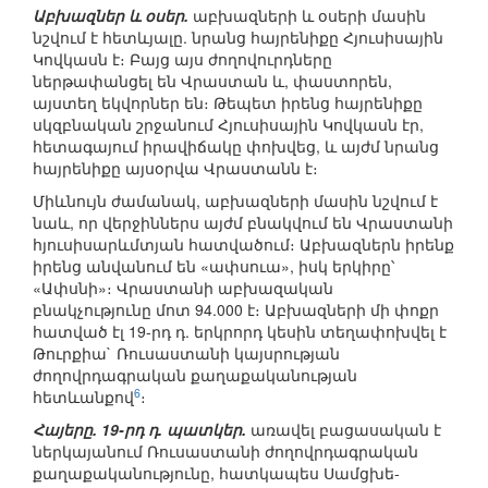
Աբխազներ և օսեր.
աբխազների և օսերի մասին
նշվում է հետևյալը. նրանց հայրենիքը Հյուսիսային
Կովկասն է։ Բայց այս ժողովուրդները
ներթափանցել են Վրաստան և, փաստորեն,
այստեղ եկվորներ են։ Թեպետ իրենց հայրենիքը
սկզբնական շրջանում Հյուսիսային Կովկասն էր,
հետագայում իրավիճակը փոխվեց, և այժմ նրանց
հայրենիքը այսօրվա Վրաստանն է։
Միևնույն ժամանակ, աբխազների մասին նշվում է
նաև, որ վերջիններս այժմ բնակվում են Վրաստանի
հյուսիսարևմտյան հատվածում։ Աբխազներն իրենք
իրենց անվանում են «ափսուա», իսկ երկիրը՝
«Ափսնի»։ Վրաստանի աբխազական
բնակչությունը մոտ 94.000 է։ Աբխազների մի փոքր
հատված էլ 19-րդ դ. երկրորդ կեսին տեղափոխվել է
Թուրքիա` Ռուսաստանի կայսրության
ժողովրդագրական քաղաքականության
6
հետևանքով
։
Հայերը. 19-րդ դ. պատկեր.
առավել բացասական է
ներկայանում Ռուսաստանի ժողովրդագրական
քաղաքականությունը, հատկապես Սամցխե-