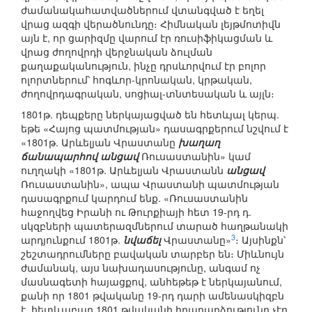
ժամանակահատվածներում վտանգված է եղել
վրաց ազգի վերածնունդը։ Հիմնական լեյթմոտիվն
այն է, որ ցարիզմը վարում էր ռուսիֆիկացման և
վրաց ժողովրդի վերջնական ձուլման
քաղաքականություն, ինչը դրսևորվում էր բոլոր
ոլորտներում՝ հոգևոր-կրոնական, կրթական,
ժողովրդագրական, սոցիալ-տնտեսական և այլն։
1801թ. դեպքերը ներկայացված են հետևյալ կերպ.
եթե «Հայոց պատմության» դասագրքերում նշվում է
«1801թ. Արևելյան Վրաստանը
խաղաղ
ճանապարհով անցավ
Ռուսաստանին» կամ
ուղղակի «1801թ. Արևելյան Վրաստանն
անցավ
Ռուսաստանին», ապա Վրաստանի պատմության
դասագրքում կարդում ենք. «Ռուսաստանին
հաջողվեց Իրանի ու Թուրքիայի հետ 19-րդ դ.
սկզբների պատերազմներում տարած հաղթանակի
3
արդյունքում 1801թ.
նվաճել
Վրաստանը»
։ Այսինքն՝
շեշտադրումները բավական տարբեր են։ Միևնույն
ժամանակ, այս նախադասությունը, անգամ ոչ
մասնագետի հայացքով, անհեթեթ է ներկայանում,
քանի որ 1801 թվականը 19-րդ դարի ամենասկիզբն
է, հետևաբար 1801 թվականի իրադարձությունը չէր