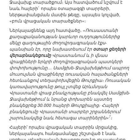
Ջավախք տարածքում։ Այս հատվածում նշվում է
նաև հայերի` որպես օտարազգի տարրերի,
ներթափանցման մասին թեզը, այսպես կոչված,
«բուն վրացական տարածքներ»։
Ներկայացնենք այդ հատվածը.
«Ռուսաստանի
քաղաքականության կարևոր ուղղություններից
մեկը գաղութային ժողովրդագրական էքս-
պանսիան էր, որը նախատեսում էր
օտար ցեղերի
վերաբնակեցումը
Վրաստանում և ի վնաս
վրացիների երկրի ժողովրդագրական պատկերի
փոփոխությունը… Սամցխե-Ջավախեթիում ապրող
մուսուլման վրացիները ռուսական հալածանքների
հետևանքով տեղափոխվեցին Թուրքիա։ Ռուսական
կառավարությունը թույլ չտվեց Արևմտյան
Վրաստանի վրաց բնակչությանը բնակվել Սամցխե-
Ջավախեթիում և նրանց փոխարեն այստեղ
բնակեցրեց 30.000 հայերի Թուրքիայից։ Հայերի
բնակեցումը Վրաստանի տարբեր շրջաններում
7
շարունակվեց նաև հետագա տարիներին»
։
Հայերի՝ որպես վրացական տարրին մրցակից,
ներկայանալու հանգամանքը շեշտված է նաև
սոցիալ-տնտեսական իրադրությունը լուսաբանող