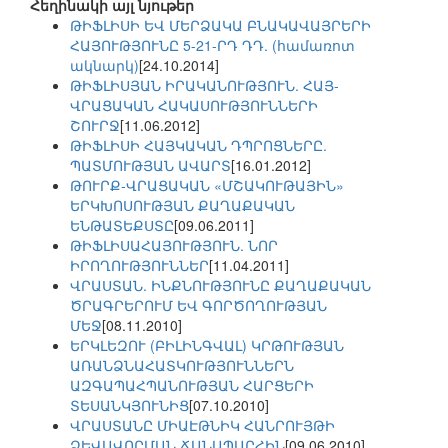
Հեղինակի այլ նյութեր
ԹԻՖԼԻՍԻ ԵՎ ՄԵՐՁԱԿԱ ԲՆԱԿԱՎԱՅՐԵՐԻ
ՀԱՅՈՒԹՅՈՒՆԸ 5-21-ՐԴ ԴԴ. (համառոտ
ակնարկ)
[24.10.2014]
ԹԻՖԼԻՍՅԱՆ ԻՐԱԿԱՆՈՒԹՅՈՒՆ. ՀԱՅ-
ՎՐԱՑԱԿԱՆ ՀԱԿԱՍՈՒԹՅՈՒՆՆԵՐԻ
ՇՈՒՐՋ
[11.06.2012]
ԹԻՖԼԻՍԻ ՀԱՅԿԱԿԱՆ ԴՊՐՈՑՆԵՐԸ.
ՊԱՏՄՈՒԹՅԱՆ ԱՎԱՐՏ
[16.01.2012]
ԹՈՒՐՔ-ՎՐԱՑԱԿԱՆ «ՄՇԱԿՈՒԹԱՅԻՆ»
ԵՐԿԽՈՍՈՒԹՅԱՆ ՔԱՂԱՔԱԿԱՆ
ԵՆԹԱՏԵՔՍՏԸ
[09.06.2011]
ԹԻՖԼԻՍԱՀԱՅՈՒԹՅՈՒՆ. ՆՈՐ
ԻՐՈՂՈՒԹՅՈՒՆՆԵՐ
[11.04.2011]
ՎՐԱՍՏԱՆ. ԻՆՔՆՈՒԹՅՈՒՆԸ ՔԱՂԱՔԱԿԱՆ
ԾՐԱԳՐԵՐՈՒՄ ԵՎ ԳՈՐԾՈՂՈՒԹՅԱՆ
ՄԵՋ
[08.11.2010]
ԵՐԿԼԵԶՈՒ (ԲԻԼԻՆԳՎԱԼ) ԿՐԹՈՒԹՅԱՆ
ԱՌԱՆՁՆԱՀԱՏԿՈՒԹՅՈՒՆՆԵՐՆ
ԱԶԳԱՊԱՀՊԱՆՈՒԹՅԱՆ ՀԱՐՑԵՐԻ
ՏԵՍԱՆԿՅՈՒՆԻՑ
[07.10.2010]
ՎՐԱՍՏԱՆԸ ՄԻԱԷԹՆԻԿ ՀԱՆՐՈՒՅԹԻ
ՁԵՎԱՎՈՐՄԱՆ ՃԱՆԱՊԱՐՀԻՆ
[09.06.2010]