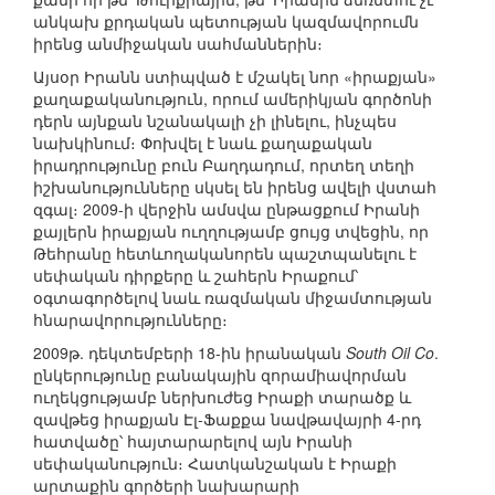
անկախ քրդական պետության կազմավորումն
իրենց անմիջական սահմաններին։
Այսօր Իրանն ստիպված է մշակել նոր «իրաքյան»
քաղաքականություն, որում ամերիկյան գործոնի
դերն այնքան նշանակալի չի լինելու, ինչպես
նախկինում։ Փոխվել է նաև քաղաքական
իրադրությունը բուն Բաղդադում, որտեղ տեղի
իշխանությունները սկսել են իրենց ավելի վստահ
զգալ։ 2009-ի վերջին ամսվա ընթացքում Իրանի
քայլերն իրաքյան ուղղությամբ ցույց տվեցին, որ
Թեհրանը հետևողականորեն պաշտպանելու է
սեփական դիրքերը և շահերն Իրաքում՝
օգտագործելով նաև ռազմական միջամտության
հնարավորությունները։
2009թ. դեկտեմբերի 18-ին իրանական
South Oil Co
.
ընկերությունը բանակային զորամիավորման
ուղեկցությամբ ներխուժեց Իրաքի տարածք և
զավթեց իրաքյան Էլ-Ֆաքքա նավթավայրի 4-րդ
հատվածը՝ հայտարարելով այն Իրանի
սեփականություն։ Հատկանշական է Իրաքի
արտաքին գործերի նախարարի