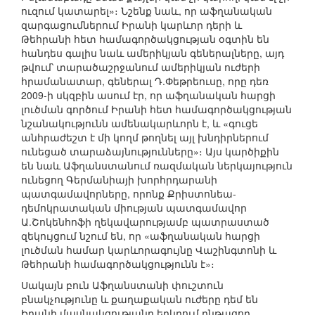
ուզում կատարել»։ Նշենք նաև, որ աֆղանական
զարգացումներում Իրանի կարևոր դերի և
Թեհրանի հետ համագործակցության օգտին են
հանդես գալիս նաև ամերիկյան գեներալները, այդ
թվում՝ տարածաշրջանում ամերիկյան ուժերի
հրամանատար, գեներալ Դ.Փեթրեուսը, որը դեռ
2009-ի սկզբին ասում էր, որ աֆղանական հարցի
լուծման գործում Իրանի հետ համագործակցության
նշանակությունն ամենակարևորն է, և «գուցե
անհրաժեշտ է մի կողմ թողնել այլ խնդիրներում
ունեցած տարաձայնությունները»։ Այս կարծիքին
են նաև Աֆղանստանում ռազմական ներկայություն
ունեցող Գերմանիայի խորհրդարանի
պատգամավորները, որոնք Քրիստոնեա-
դեմոկրատական միության պատգամավոր
Ա.Շոկենհոֆի ղեկավարությամբ պատրաստած
զեկույցում նշում են, որ «աֆղանական հարցի
լուծման համար կարևորագույնը Վաշինգտոնի և
Թեհրանի համագործակցությունն է»։
Սակայն բուն Աֆղանստանի փուշտուն
բնակչությունը և քաղաքական ուժերը դեմ են
Իրանի մասնակցությանը երկրում ընթացող