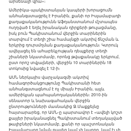
արսենալի վրա»։
Ամերիկա-պակիստանյան կապերի խորացումն
անհանգստացրել է Իրանին, քանի որ Իսլամաբադի
քաղաքականությունն Աֆղանստանում մշտապես
ուղղված է եղել իրանական դիրքերի թուլացմանը,
իսկ բուն Պակիստանում վերջին տարիներին
տարվում է տեղի շիա համայնքի ակտիվ ճնշման և
երկրից դուրսմղման քաղաքականություն։ Կտրուկ
ավելացել են ահաբեկչության դեպքերը տեղի
շիաների նկատմամբ, որոնց թվաքանակը երկրում,
ըստ որոշ տվյալների, վերջին 10 տարիներին 18
տոկոսից նվազել է 12-ի։
ԱՄՆ ներկայիս վարչակազմի ակտիվ
համագործակցությունը Պակիստանի հետ
անհանգստացնում է ոչ միայն Իրանին, այլև
ամերիկյան պահպանողականներին։ 2010-ին
սենատոր և նախագահական վերջին
ընտրությունների մասնակից Ջ.Մաքքեյնը
հայտարարեց, որ ԱՄՆ-ը պարտավոր է «ավելի կոշտ
քայլեր իրականացնել Պակիստանում տեղակայված
թալիբների նկատմամբ, քանի որ պաշտոնական
Իսլամաբադը նման քայլեր կամ չի կարող, կամ էլ չի