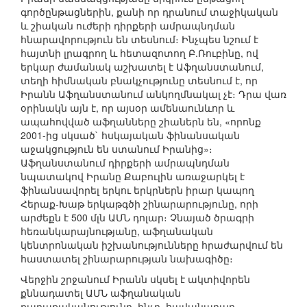
գործընթացներին, քանի որ դրանում տաջիկական
և շիական ուժերի դիրքերի ամրապնդման
հնարավորություն են տեսնում։ Ինչպես նշում է
հայտնի լրագրող և հետազոտող Բ.Ռուբինը, ով
երկար ժամանակ աշխատել է Աֆղանստանում,
տեղի հիմնական բնակչությունը տեսնում է, որ
Իրանն Աֆղանստանում անկողմնակալ չէ։ Դրա վառ
օրինակն այն է, որ այսօր ամենաունևոր և
ապահովված աֆղանները շիաներն են, «որոնք
2001-ից սկսած` հսկայական ֆինանսական
աջակցություն են ստանում Իրանից»։
Աֆղանստանում դիրքերի ամրապնդման
նպատակով Իրանը Քաբուլին առաջարկել է
ֆինանսավորել երկու երկրներն իրար կապող
Հերաք-Խաթ երկաթգծի շինարարությունը, որի
արժեքն է 500 մլն ԱՄՆ դոլար։ Չնայած ծրագրի
հեռանկարայնությանը, աֆղանական
կենտրոնական իշխանությունները հրաժարվում են
հաստատել շինարարության նախագիծը։
Վերջին շրջանում Իրանն սկսել է ակտիվորեն
քննադատել ԱՄՆ աֆղանական
քաղաքականությունը, ինչը, հավանաբար,