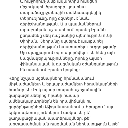
և հաջողությամբ ավարտին հասցնի
միջուկային ծրագիրը, կդառնա
տարածաշրջանային ամենաազդեցիկ
տերությունը, որը ձգտելու է նաև
գերիշխանության։ Այս պայմաններում
արաբական աշխարհում, որտեղ Իրանն
ընդամենը մեկ դաշնակից պետություն ունի`
Սիրիան, Թեհրանը սկսելու է պայքարել
գերիշխանություն հաստատելու ուղղությամբ։
Այս պայքարում օգտագործվելու են հենց այն
կազմակերպությունները, որոնք այսօր
ֆինանսական և ռազմական օժանդակություն
են ստանում Իրանի կողմից։
Վերը նշված սցենարները հիմնականում
միջնաժամկետ և երկարաժամկետ հեռանկարների
համար են։ Իսկ այսօր տարածաշրջանային
զարգացումներից Իրանի համար
ամենակարևորներն են իրավիճակն ու
գործընթացներն Աֆղանստանում և Իրաքում. այս
երկու պետություններում առկա են թե՛
քաղաքացիական պատերազմներ, թե՛
արտասահմանյան ռազմական ներկայություն և թե՛