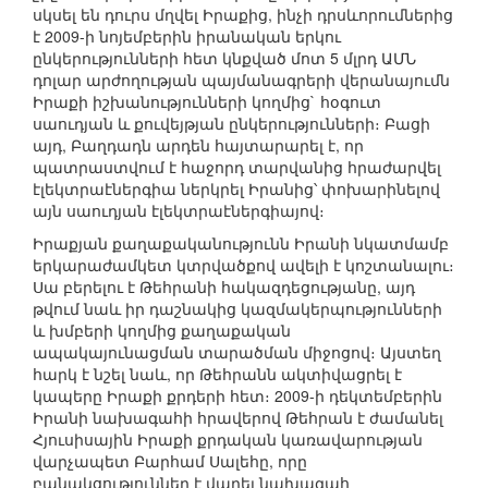
սկսել են դուրս մղվել Իրաքից, ինչի դրսևորումներից
է 2009-ի նոյեմբերին իրանական երկու
ընկերությունների հետ կնքված մոտ 5 մլրդ ԱՄՆ
դոլար արժողության պայմանագրերի վերանայումն
Իրաքի իշխանությունների կողմից` հօգուտ
սաուդյան և քուվեյթյան ընկերությունների։ Բացի
այդ, Բաղդադն արդեն հայտարարել է, որ
պատրաստվում է հաջորդ տարվանից հրաժարվել
էլեկտրաէներգիա ներկրել Իրանից՝ փոխարինելով
այն սաուդյան էլեկտրաէներգիայով։
Իրաքյան քաղաքականությունն Իրանի նկատմամբ
երկարաժամկետ կտրվածքով ավելի է կոշտանալու։
Սա բերելու է Թեհրանի հակազդեցությանը, այդ
թվում նաև իր դաշնակից կազմակերպությունների
և խմբերի կողմից քաղաքական
ապակայունացման տարածման միջոցով։ Այստեղ
հարկ է նշել նաև, որ Թեհրանն ակտիվացրել է
կապերը Իրաքի քրդերի հետ։ 2009-ի դեկտեմբերին
Իրանի նախագահի հրավերով Թեհրան է ժամանել
Հյուսիսային Իրաքի քրդական կառավարության
վարչապետ Բարհամ Սալեհը, որը
բանակցություններ է վարել նախագահ