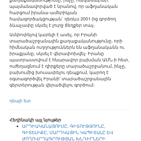
պայմանավորված է նրանով, որ աֆղանական
հարցում իրանա-ամերիկյան
համագործակցության` դեռևս 2001-ից գործող
ձևաչափը սկսել է լուրջ ճեղքեր տալ։
Ամփոփելով կարելի է ասել, որ Իրանի
տարածաշրջանային քաղաքականությունը, որի
հիմնական ուղղություններն են աֆղանականն ու
իրաքյանը, սկսել է վերափոխվել։ Իրանը
պատրաստվում է հնարավոր բախման ԱՄՆ-ի հետ,
ուժեղացնում է դիրքերը տարածաշրջանում, ինչը,
բախումից խուսափելու դեպքում, կարող է
օգտագործվել Իրանի՝ տարածաշրջանային
գերտերության վերածվելու գործում։
դեպի ետ
Հեղինակի այլ նյութեր
ԱՐԴԻԱԿԱՆԱՑՈՒՄԸ, ԳԻՏՈՒԹՅՈՒՆԸ,
ԳԻՏԵԼԻՔԸ, ՄԱՐԴԿԱՅԻՆ ԿԱՊԻՏԱԼԸ ԵՎ
ԺՈՂՈՎՐԴԱԳՐՈՒԹՅԱՆ ԽՆԴԻՐՆԵՐԻ