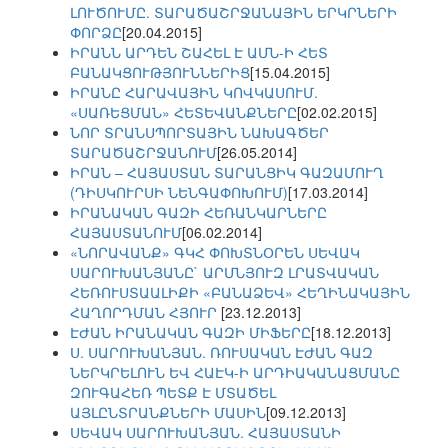
ԼՈՒԾՈՒՄԸ. ՏԱՐԱԾԱՇՐՋԱՆԱՅԻՆ ԵՐԿՐՆԵՐԻ
ՓՈՐՁԸ
[20.04.2015]
ԻՐԱՆՆ ԱՐԴԵՆ ՇԱՀԵԼ Է ԱՄՆ-Ի ՀԵՏ
ԲԱՆԱԿՑՈՒԹՅՈՒՆՆԵՐԻՑ
[15.04.2015]
ԻՐԱՆԸ ՀԱՐԱՎԱՅԻՆ ԿՈՎԿԱՍՈՒՄ.
«ՍԱՌԵՑՄԱՆ» ՀԵՏԵՎԱՆՔՆԵՐԸ
[02.02.2015]
ՆՈՐ ՏՐԱՆՍՊՈՐՏԱՅԻՆ ՆԱԽԱԳԾԵՐ
ՏԱՐԱԾԱՇՐՋԱՆՈՒՄ
[26.05.2014]
ԻՐԱՆ – ՀԱՅԱՍՏԱՆ ՏԱՐԱՆՑԻԿ ԳԱԶԱՄՈՒՂ
(ԴԻՍԿՈՒՐՍԻ ՆԵՆԳԱՓՈԽՈՒՄ)
[17.03.2014]
ԻՐԱՆԱԿԱՆ ԳԱԶԻ ՀԵՌԱՆԿԱՐՆԵՐԸ
ՀԱՅԱՍՏԱՆՈՒՄ
[06.02.2014]
«ՆՈՐԱՎԱՆՔ» ԳԿՀ ՓՈԽՏՆՕՐԵՆ ՍԵՎԱԿ
ՍԱՐՈՒԽԱՆՅԱՆԸ` ԱՐՄՆՅՈՒԶ ԼՐԱՏՎԱԿԱՆ
ՀԵՌՈՒՍՏԱԱԼԻՔԻ «ԲԱՆԱՁԵՎ» ՀԵՂԻՆԱԿԱՅԻՆ
ՀԱՂՈՐԴՄԱՆ ՀՅՈՒՐ
[23.12.2013]
ԷԺԱՆ ԻՐԱՆԱԿԱՆ ԳԱԶԻ ՄԻՖԵՐԸ
[18.12.2013]
Ս. ՍԱՐՈՒԽԱՆՅԱՆ. ՌՈՒՍԱԿԱՆ ԷԺԱՆ ԳԱԶ
ՆԵՐԿՐԵԼՈՒՆ ԵՎ ՀԱԷԿ-Ի ԱՐԴԻԱԿԱՆԱՑՄԱՆԸ
ԶՈՒԳԱՀԵՌ ՊԵՏՔ Է ՄՏԱԾԵԼ
ԱՅԼԸՆՏՐԱՆՔՆԵՐԻ ՄԱՍԻՆ
[09.12.2013]
ՍԵՎԱԿ ՍԱՐՈՒԽԱՆՅԱՆ. ՀԱՅԱՍՏԱՆԻ