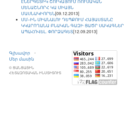
ԷՆԵՐԳԵՏԻԿ ՇՈՒԿԱՅՈՒՄ ՌՈՒՍԱԿԱՆ
ՄԵՆԱՇՆՈՐՀ ԿԱ ՄԻԱՅՆ
ՄԱՍՆԱԿԻՈՐԵՆ
[09.12.2013]
ՄՄ–ԻՆ ՄԻԱՆԱԼՈՒ ԴԵՊՔՈՒՄ ՀԱՅԱՍՏԱՆԸ
ԿԿԱՐՈՂԱՆԱ ԲՆԱԿԱՆ ԳԱԶԻ ՑԱԾՐ ՍԱԿԱԳՆԵՐ
ԱՊԱՀՈՎԵԼ. ՓՈՐՁԱԳԵՏ
[12.09.2013]
Գլխավոր
⋅
Մեր մասին
© ՑԱՆՑԱՅԻՆ
ՀԵՏԱԶՈՏԱԿԱՆ ԻՆՍՏԻՏՈՒՏ