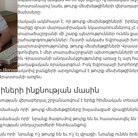
խոստանալով նաեւ թուրք-մեսխեթցիների վերադար
ծախսերը։
Սակայն ակնհայտ է, որ թուրք-մեսխեթցիների` իր
հարցը զուտ մարդասիրական նկատառումներով չէ 
տարածաշրջանի մի շարք պետություններ ունեն ք
շահագրգռություններ։ Ուստի անկախ Եվրոպայի խ
պարտավորությունից, թուրք-մեսխեթցիների Վրաստ
գտնվելու է մեր տարածաշրջանի պետությունների 
ին Վրաստանի անդամակցությունից առաջ էլ այդ հ
քաղաքական օրակարգում։ Իսկ Եվրոպայի խորհրդի
ակտիվ ջանքերի արդյունքում է թուրք-մեսխեթցին
 Վրաստանի առջեւ։
իների ինքնության մասին
նության վերաբերյալ շրջանառվում է երեք հիմնական տեսա
ամաձայն որի` թուրք-մեսխեթցիները իսլամացած վրացիներն 
համաձայն որի` նրանք ծագումով թուրք են եւ հաստատվել 
կչության տեղաշարժերի հետեւանքով։
 որի` նրանք ո՛չ թուրք են եւ ո՛չ էլ վրացի։ Նրանք ունեն ի