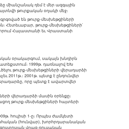
ձը միանշանակ դեմ է մեր ազգային
այտնվի թուրքական օղակի մեջ։
գրգռված են թուրք-մեսխեթցիների
։ Հետեւաբար, թուրք-մեսխեթցիների`
, որում Հայաստանի եւ Վրաստանի
ական օրակարգում, սակայն խնդիրն
տեքստում։ 1999թ. դառնալով ԵԽ
ծելու թուրք-մեսխեթցիների վերադարձի
ւ 2011թ.։ 2001թ. պետք է ընդունվեր
 վերադարձը, որը պետք է ավարտվեր
ների վերադարձի մասին օրենքը։
ացող թուրք-մեսխեթցիների հայտերի
9թ. հուլիսի 1-ը։ Որպես ժամկետի
ահական (հունվար), խորհրդարանական
ւ օգոստոսյան վրաց-ռուսական