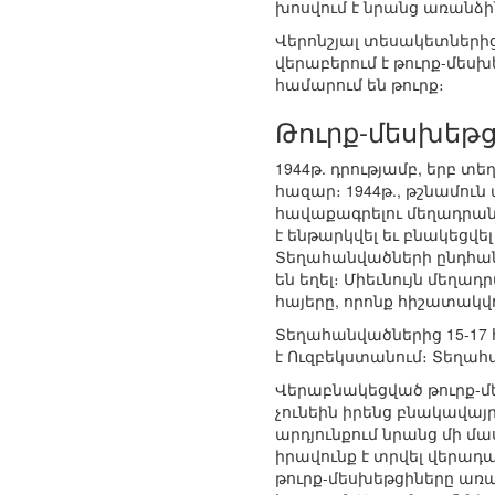
խոսվում է նրանց առանձին
Վերոնշյալ տեսակետներից
վերաբերում է թուրք-մե
համարում են թուրք։
Թուրք-մեսխեթց
1944թ. դրությամբ, երբ տ
հազար։ 1944թ., թշնամու
հավաքագրելու մեղադրանք
է ենթարկվել եւ բնակեցվ
Տեղահանվածների ընդհանո
են եղել։ Միեւնույն մեղա
հայերը, որոնք հիշատակվո
Տեղահանվածներից 15-17
է Ուզբեկստանում։ Տեղահ
Վերաբնակեցված թուրք-մե
չունեին իրենց բնակավայր
արդյունքում նրանց մի մ
իրավունք է տրվել վերադ
թուրք-մեսխեթցիները առա