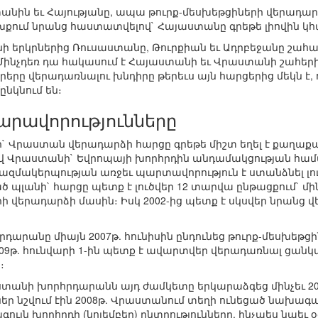
տանին եւ Հայությանը, ապա թուրք-մեսխեթցիների վերադար
քում նրանց հաստատվելով` Հայաստանը գրեթե լիովին կհ
 երկրներից Ռուսաստանը, Թուրքիան եւ Ադրբեջանը շահա
ինչդեռ դա հակասում է Հայաստանի եւ Վրաստանի շահերին
երը վերադառնալու խնդիրը թերեւս այն հարցերից մեկն է
ընկնում են։
արավորությունները
ի` Վրաստան վերադարձի հարցը գրեթե միշտ եղել է քաղաք
Վրաստանի` Եվրոպայի խորհրդին անդամակցության համա
զմակերպության առջեւ պարտավորություն է ստանձնել լու
լանի` հարցը պետք է լուծվեր 12 տարվա ընթացքում` մինչե
րի վերադարձի մասին։ Իսկ 2002-ից պետք է սկսվեր նրանց
արանը միայն 2007թ. հունիսին ընդունեց թուրք-մեսխեթցի
009թ. հունվարի 1-ին պետք է ավարտվեր վերադառնալ ցանկ
։
ստանի խորհրդարանն այդ ժամկետը երկարաձգեց մինչեւ 200
 նշվում էին 2008թ. Վրաստանում տեղի ունեցած նախագ
ագույն խորհրդի (նոյեմբեր) ընտրությունները, ինչպես նաե