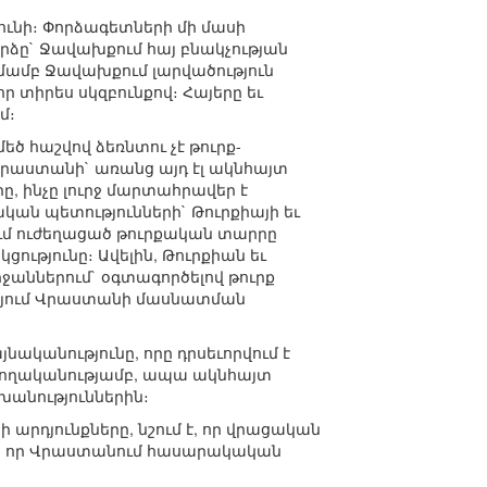
ւնի։ Փորձագետների մի մասի
րձը` Ջավախքում հայ բնակչության
տմամբ Ջավախքում լարվածություն
ր տիրես սկզբունքով։ Հայերը եւ
մ։
եծ հաշվով ձեռնտու չէ թուրք-
Վրաստանի` առանց այդ էլ ակնհայտ
ը, ինչը լուրջ մարտահրավեր է
ան պետությունների` Թուրքիայի եւ
ում ուժեղացած թուրքական տարրը
ությունը։ Ավելին, Թուրքիան եւ
ջաններում` օգտագործելով թուրք
գայում Վրաստանի մասնատման
նականությունը, որը դրսեւորվում է
րժողականությամբ, ապա ակնհայտ
խանություններին։
 արդյունքները, նշում է, որ վրացական
 է, որ Վրաստանում հասարակական