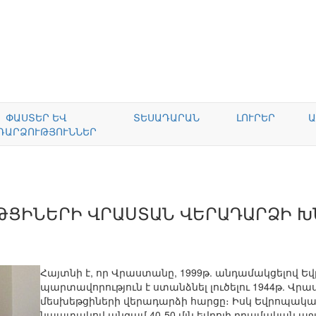
ՓԱՍՏԵՐ ԵՎ
ՏԵՍԱԴԱՐԱՆ
ԼՈՒՐԵՐ
Ա
ԴԱՐՁՈՒԹՅՈՒՆՆԵՐ
ԹՑԻՆԵՐԻ ՎՐԱՍՏԱՆ ՎԵՐԱԴԱՐՁԻ Խ
Հայտնի է, որ Վրաստանը, 1999թ. անդամակցելով Եվ
պարտավորություն է ստանձնել լուծելու 1944թ. Վ
մեսխեթցիների վերադարձի հարցը։ Իսկ Եվրոպական 
նպատակով անգամ 40-50 մլն եվրոյի դրամական աջ