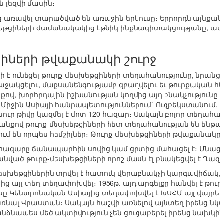
 լեզվի մասին։
 առավել տարածված են առաջին երկուսը։ Երրորդն այնքան է
սխեթցիների ժամանակակից էթնիկ ինքնագիտակցությանը, ա
իների թվաքանակի շուրջ
եղի է ունեցել թուրք-մեսխեթցիների տեղահանությունը, նրա
ն աջակցելու, մաքսանենգությամբ զբաղվելու եւ թուրքական
ով, խորհրդային իշխանության կողմից այդ բնակչություն
ել Միջին Ասիայի հանրապետություններում` Ուզբեկստանու
ւր թիվը կազմել է մոտ 120 հազար։ Սակայն բոլոր տեղահա
դրանքով թուրք-մեսխեթցիների հետ տեղահանության են ենթար
ւմ են որպես հեմշիլներ։ Թուրք-մեսխեթցիների թվաքանակը, 
 հազարը ճանապարհին սովից կամ ցրտից մահացել է։ Մնա
անված թուրք-մեսխեթցիների որոշ մասն էլ բնակեցվել է Ղ
սխեթցիներին տրվել է հատուկ վերաբնակչի կարգավիճակ, ի
ից այլ տեղ տեղափոխվել։ 1956թ. այդ արգելքը հանվել է թու
ասը Կենտրոնական Ասիայից տեղափոխվել է ԽՍՀՄ այլ վայրեր
առնալ Վրաստան։ Սակայն հաշվի առնելով այնտեղ իրենց 
նձնապես մեծ ակտիվություն չեն ցուցաբերել իրենց նախկ