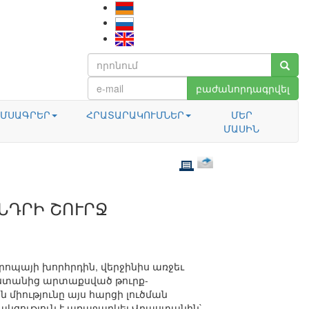
բաժանորդագրվել
ՄՍԱԳՐԵՐ
ՀՐԱՏԱՐԱԿՈՒՄՆԵՐ
ՄԵՐ
ՄԱՍԻՆ
ՆԴՐԻ ՇՈՒՐՋ
րոպայի խորհրդին, վերջինիս առջեւ
րաստանից արտաքսված թուրք-
միությունը այս հարցի լուծման
ակցություն է առաջարկել Վրաստանին`