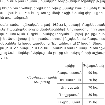
ներկայումս Վրաստանում բնակվող թուրք-մեսխեթցիների թվա
ից հետո թուրք-մեսխեթցիների թվաքանակը էապես աճել է։ 
ակվում է 300-500 հազ. թուրք-մեսխեթցի։ Նրանց գերակշիռ մ
յին տարածքում։
ման համար վճռական եղավ 1989թ.։ Այդ տարի Ուզբեկստան
նը հանգեցրեց թուրք-մեսխեթցիների կոտորածին, որի արդյո
եղահանության։ Ուզբեկստանից տեղահանվելով` թուրք-մե
 եւ Ստավրոպոլի երկրամասերում, ինչպես նաեւ Ղազախստա
խեթցիներ էլ հաստատվեցին Ուկրաինայում (7 հազ.)։ Տեղահ
իայում։ Հետագայում Ռուսաստանում հաստատված թուրք-մե
յալ Նահանգներ։ Ներկայումս թուրք-մեսխեթցիների աշխա
երը.
Երկիր
Թվաքանակ
Ղազախստան
90 հզ.
Հետխորհրդային
Ռուսաստան
70 հզ.
տարածք
Ադրբեջան
70 հզ.
Ղրղըզստան
30 հզ.
Ուզբեկստան
15 հզ.