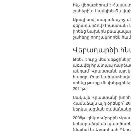
Ինչ վերաբերում է Հայաս
շահերին։ Սամցխե-Ջավախ
Այսպիսով, տարածաշրջանի
վերադարձով Վրաստան։ Մ
իրենց նախկին բնակավայր
շահերը որոշակիորեն համ
Վերադարձի հն
Թեեւ թուրք-մեսխեթցիներ
առավել հրատապ դարձավ 
անդամ` Վրաստանն այդ կա
հարցը։ Ըստ նախատեսված պ
օրենք թուրք-մեսխեթցինե
2011թ.։
Սակայն Վրաստանի խորհրդ
Համաձայն այդ օրենքի` 2
ներկայացման ժամանակը
2008թ. դեկտեմբերին Վրա
երկարաձգման պատճառներ
(մայիս) եւ Աջարիայի Գեր