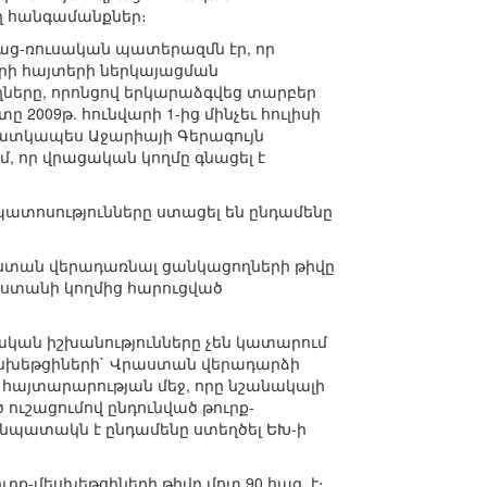
ղ հանգամանքներ։
վրաց-ռուսական պատերազմն էր, որ
րի հայտերի ներկայացման
ղները, որոնցով երկարաձգվեց տարբեր
 2009թ. հունվարի 1-ից մինչեւ հուլիսի
 (հատկապես Աջարիայի Գերագույն
մ, որ վրացական կողմը գնացել է
պատոսությունները ստացել են ընդամենը
ստան վերադառնալ ցանկացողների թիվը
աստանի կողմից հարուցված
ական իշխանությունները չեն կատարում
մեսխեթցիների` Վրաստան վերադարձի
 հայտարարության մեջ, որը նշանակալի
 ուշացումով ընդունված թուրք-
ա նպատակն է ընդամենը ստեղծել ԵԽ-ի
ք-մեսխեթցիների թիվը մոտ 90 հազ. է։