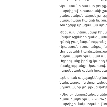
Վրաստանի համար թուրք-
կարծիքով` Վրաստանի շահ
քանակական գերակշռությո
կառաջանա հայերի եւ թուր
թուրքերը վրացական պետ
Թեեւ այս տեսակետը հիմնա
մեսխեթցիների զանգվածա
էթնիկ բազմազանությունը,
Վրաստանի տարածքային ա
Ադրբեջանի հարեւանությա
ինքնավարության կամ անկ
Ադրբեջանը իրենք կարող 
բնակչությանը։ Այսպիսո
հեռանկարն ավելի իրակա
Եթե սրան ավելացնենք նաե
նաեւ ազգային փոքրամաս
կդառնա, որ թուրք-մեսխեթ
«Միտք» վերլուծական կենտ
հասարակության 75-85%-ը
կարծիքի մակարդակով նու