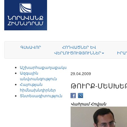
ԳԼԽԱՎՈՐ
ՀՈԴՎԱԾՆԵՐ ԵՎ
ՎԵՐԼՈՒԾՈՒԹՅՈՒՆՆԵՐ
ԻՐԱ
Աշխարհաքաղաքականություն
Ազգային
29.04.2009
անվտանգություն
ԹՈՒՐՔ-ՄԵՍԽԵ
Հայության
հիմնախնդիրներ
Տնտեսագիտություն
Վահրամ Հովյան