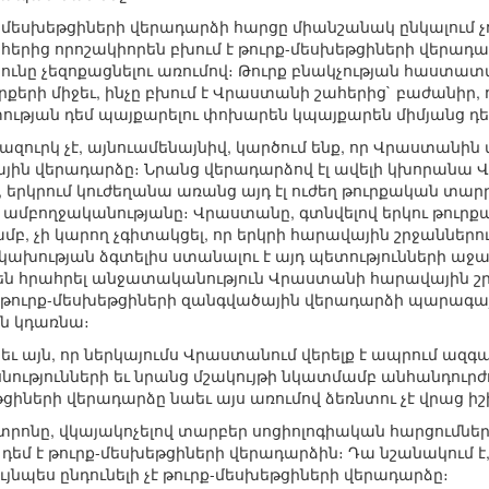
մեսխեթցիների վերադարձի հարցը միանշանակ ընկալում չո
երից որոշակիորեն բխում է թուրք-մեսխեթցիների վերադա
ւնը չեզոքացնելու առումով։ Թուրք բնակչության հաստա
քերի միջեւ, ինչը բխում է Վրաստանի շահերից` բաժանիր, ո
ության դեմ պայքարելու փոխարեն կպայքարեն միմյանց դե
զուրկ չէ, այնուամենայնիվ, կարծում ենք, որ Վրաստանին մ
յին վերադարձը։ Նրանց վերադարձով էլ ավելի կխորանա 
 երկրում կուժեղանա առանց այդ էլ ուժեղ թուրքական տարր
մբողջականությանը։ Վրաստանը, գտնվելով երկու թուրքակ
մբ, չի կարող չգիտակցել, որ երկրի հարավային շրջաններ
ախության ձգտելիս ստանալու է այդ պետությունների աջակց
են հրահրել անջատականություն Վրաստանի հարավային շր
վ, թուրք-մեսխեթցիների զանգվածային վերադարձի պարա
ն կդառնա։
ւ այն, որ ներկայումս Վրաստանում վերելք է ապրում ազգայ
նությունների եւ նրանց մշակույթի նկատմամբ անհանդու
ցիների վերադարձը նաեւ այս առումով ձեռնտու չէ վրաց իշ
րոնը, վկայակոչելով տարբեր սոցիոլոգիական հարցումների
 դեմ է թուրք-մեսխեթցիների վերադարձին։ Դա նշանակում
յնպես ընդունելի չէ թուրք-մեսխեթցիների վերադարձը։