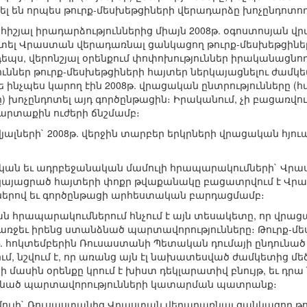
ել են որպես թուրք-մեսխեթցիների վերադարձը խոչընդոտո
ոհիշյալ իրադարձություններից միայն 2008թ. օգոստոսյան 
ոտել Վրաստան վերադառնալ ցանկացող թուրք-մեսխեթցինե
եպս, վերոնշյալ օրենքում փոփոխություններ իրականացնո
ւններ թուրք-մեսխեթցիների հայտեր ներկայացնելու ժամկետը
թե ինչպես կարող էին 2008թ. վրացական ընտրությունները
) խոչընդոտել այդ գործընթացին։ Իրականում, չի բացառվու
րտաքին ուժերի ճնշմամբ։
լների` 2008թ. վերջին տարբեր երկրների վրացական հյու
կան եւ ադրբեջանական մամուլի հրապարակումների` Վրա
ներկայացրած հայտերի փոքր թվաքանակը բացատրվում է Վր
երով եւ գործընթացի արհեստական բարդացմամբ։
 հրապարակումներում հնչում է այն տեսակետը, որ վրաց
 առջեւ իրենց ստանձնած պարտավորությունները։ Թուրք-
թ. հոկտեմբերին Ռուսաստանի Պետական դումայի ընդունած
, նշվում է, որ առանց այն էլ նախատեսված ժամկետից մեծ
 մասին օրենքը կրում է խիստ դեկլարատիվ բնույթ, եւ դր
նած պարտավորությունների կատարման պատրանք։
ւլի` Ռուսաստանից Վրաստան վերադառնալ ցանկացող թուր