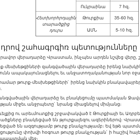
Ուկրաինա
7 հզ.
Հետխորհրդային
Թուրքիա
35-60 հզ.
տարածքից
ԱՄՆ
5-10 հզ.
դուրս
դրով շահագրգիռ պետությունները
րավոր վերադարձը Վրաստան, ինչպես արդեն նշվեց վերը, շո
ք-մեսխեթցիների զանգվածային վերադարձը իրենց նախկին 
ունն ապակայունացնելու եւ անջատողականության նոր օջ
 համար թուրք-մեսխեթցիների` իրենց նախկին բնակավայրե
.
 զանգվածային վերադարձը եւ բնակեցումը պատմական Ջավա
թյան միջեւ անջրպետը` նրանց միացնելով միմյանց։
ւելքից ու արեւմուտքից շրջափակված է Թուրքիայի եւ Ադր
ծքները բնակեցված են թյուրքալեզու ազերիներով։ Վրա
կեցված են ազգությամբ թուրք բնակչությամբ։ Եվ եթե պա
ությունը փոխվի հօգուտ թուրք բնակչության` ի հաշիվ հա
ջապատման մեջ։