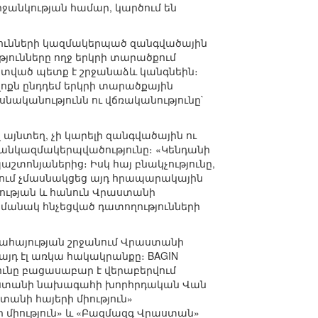
երջանկության համար, կարծում են
յունների կազմակերպած զանգվածային
յունները ողջ երկրի տարածքում
ի տված պետք է շրջանաձև կանգնեին։
ոքն ընդդեմ երկրի տարածքային
նականությունն ու վճռականությունը`
այնտեղ, չի կարելի զանգվածային ու
 անկազմակերպվածությունը։ «Կենդանի
շտոնյաներից։ Իսկ հայ բնակչությունը,
նում չմասնակցեց այդ հրապարակային
րության և հանուն Վրաստանի
մանակ հնչեցված դատողությունների
ահայության շրջանում Վրաստանի
յդ էլ առկա հակակրանքը։ BAGIN
ունը բացասաբար է վերաբերվում
Վրաստանի նախագահի խորհրդական Վան
անի հայերի միություն»
 միություն» և «Բազմազգ Վրաստան»