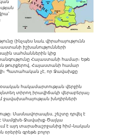
ական
ւթյան
վրա՝
։
ունը (ինչպես նաև վիրահայությունն
Վրաստանի իշխանությունների
իսային սահմաններին կից
տանգությունը Հայաստանի համար։ Եթե
են թուրքերով, Հայաստանի համար
վի։ Պատահական չէ, որ Ջավախքը
ց-օսական հակամարտության վերջին
այնտեղ տիրող իրավիճակի վերաբերյալ։
մ ջավախահայության խնդիրների
ւթը։ Մասնավորապես, շեշտը դրվել է
մ է Սամցխե-Ջավախք-Ծալկա
ւմ է այդ տարածաշրջանից հիմ¬նական
 օրերին գրեթե բոլոր