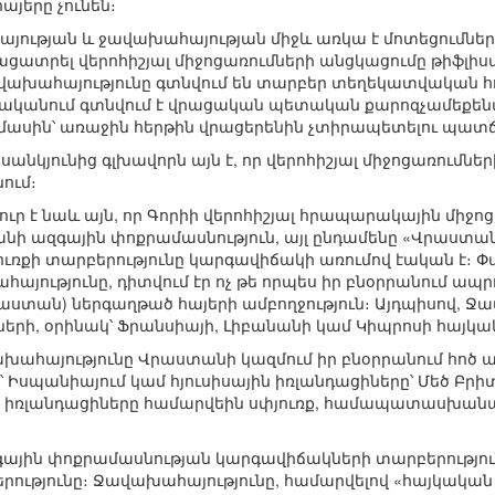
այերը չունեն։
հայության և ջավախահայության միջև առկա է մոտեցումներ
է բացատրել վերոհիշյալ միջոցառումների անցկացումը թիֆլիս
ջավախահայությունը գտնվում են տարբեր տեղեկատվական հ
նականում գտնվում է վրացական պետական քարոզչամեքենայ
մասին՝ առաջին հերթին վրացերենին չտիրապետելու պատ
սանկյունից գլխավորն այն է, որ վերոհիշյալ միջոցառումն
ում։
յուր է նաև այն, որ Գորիի վերոհիշյալ հրապարակային միջ
անի ազգային փոքրամասնություն, այլ ընդամենը «Վրաստանի
ւռքի տարբերությունը կարգավիճակի առումով էական է։ Փա
յությունը, դիտվում էր ոչ թե որպես իր բնօրրանում ապրո
Վրաստան) ներգաղթած հայերի ամբողջություն։ Այդպիսով, Ջ
ների, օրինակ՝ Ֆրանսիայի, Լիբանանի կամ Կիպրոսի հայկ
խահայությունը Վրաստանի կազմում իր բնօրրանում հոծ ապ
՝ Իսպանիայում կամ հյուսիսային իռլանդացիները՝ Մեծ Բրի
ին իռլանդացիները համարվեին սփյուռք, համապատասխանա
գային փոքրամասնության կարգավիճակների տարբերությու
ությունը։ Ջավախահայությունը, համարվելով «հայկական սփ