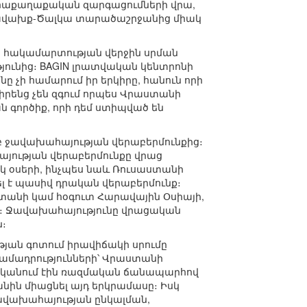
րհաքաղաքական զարգացումների վրա,
ե-Ջավախք-Ծալկա տարածաշրջանից միակ
ն հակամարտության վերջին սրման
ունից։ BAGIN լրատվական կենտրոնի
ը չի համարում իր երկիրը, հանուն որի
 իրենց չեն զգում որպես Վրաստանի
 գործիք, որի դեմ ստիպված են
 ջավախահայության վերաբերմունքից։
այության վերաբերմունքը վրաց
կ օսերի, ինչպես նաև Ռուսաստանի
լ է պասիվ դրական վերաբերմունք։
աստանի կամ հօգուտ Հարավային Օսիայի,
ից։ Ջավախահայությունը վրացական
ն։
թյան գոտում իրավիճակի սրումը
րամադրությունների՝ Վրաստանի
անկանում էին ռազմական ճանապարհով
անին միացնել այդ երկրամասը։ Իսկ
ավախահայության ընկալման,