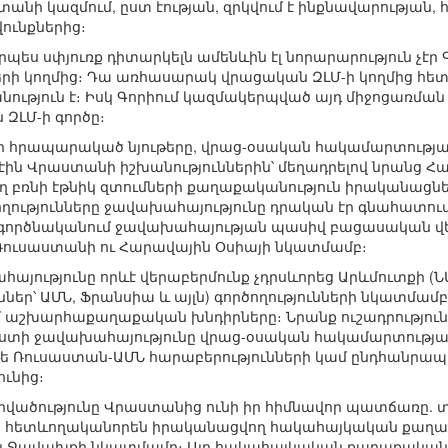
անի կազմում, ըստ էության, զրկվում է ինքնավարության,
վունքներից։
որպես սփյուռք դիտարկելն ամենևին էլ նորարարություն չէ
րի կողմից։ Դա առհասարակ վրացական ԶԼՄ-ի կողմից հ
ություն է։ Իսկ Գորիում կազմակերպված այդ միջոցառմա
 ԶԼՄ-ի գործը։
IN-ի հրապարակած նյութերը, վրաց-օսական հակամարտութ
էին Վրաստանի իշխանություններին՝ մեղադրելով նրանց Հա
 բռնի էթնիկ զտումների քաղաքականություն իրականացնել
ղությունները ջավախահայությունը դրական էր գնահատում՝
է գործնականում ջավախահայության պասիվ բացասական վ
Ռուսաստանի ու Հարավային Օսիայի նկատմամբ։
հայությունը որևէ վերաբերմունք չդրսևորեց Արևմուտքի (Ն
ներ՝ ԱՄՆ, Ֆրանսիա և այլն) գործողությունների նկատմամ
 աշխարհաքաղաքական խնդիրները։ Նրանք ուշադրությունը
ստի ջավախահայությունը վրաց-օսական հակամարտությանը 
չ թե Ռուսաստան-ԱՄՆ հարաբերությունների կամ ընդհան
ւնից։
վածությունը Վրաստանից ունի իր հիմնավոր պատճառը. 
ից հետևողականորեն իրականացվող հակահայկական քաղաք
էլ Ջավախքի նկատմամբ։ Այդ հակահայկական քաղաքականու