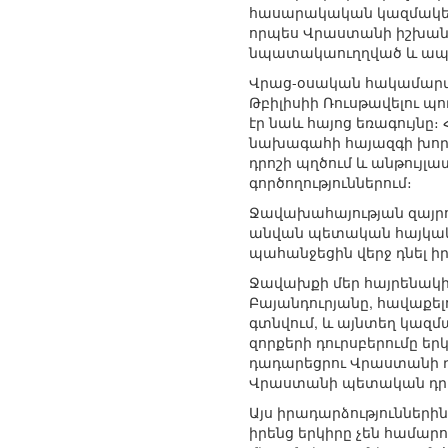
հասարակական կազմակերպ
որպես Վրաստանի իշխանու
նպատակաուղղված և ապազ
Վրաց-օսական հակամարտու
Թբիլիսիի Ռուսթավելու 
էր նաև հայոց եռագույնը
նախագահի հայազգի խոր
դրոշի պղծում և անթույլ
գործողություններում։
Ջավախահայության զայրու
անվան պետական հայկակա
պահանջեցին վերջ դնել ի
Ջավախքի մեր հայրենակի
Բայանդուրյանը, հավաքելո
գտնվում, և այնտեղ կազ
զորքերի դուրսբերումը ե
դադարեցրու Վրաստանի դե
Վրաստանի պետական դրոշ
Այս իրադարձություններ
իրենց երկիրը չեն համար