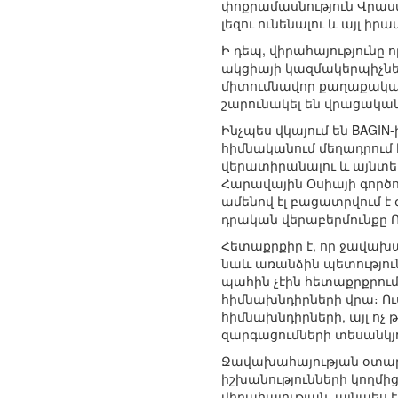
փոքրամասնություն Վրաստ
լեզու ունենալու և այլ իրա
Ի դեպ, վիրահայությունը 
ակցիայի կազմակերպիչնե
միտումնավոր քաղաքական
շարունակել են վրացական
Ինչպես վկայում են BAG
հիմնականում մեղադրում 
վերատիրանալու և այնտեղ
Հարավային Օսիայի գործո
ամենով էլ բացատրվում 
դրական վերաբերմունքը 
Հետաքրքիր է, որ ջավախա
նաև առանձին պետություն
պահին չէին հետաքրքրում
հիմնախնդիրների վրա։ Ու
հիմնախնդիրների, այլ ո
զարգացումների տեսանկյո
Ջավախահայության օտար
իշխանությունների կողմ
վիրահայության, այնպես 