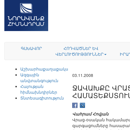
ԳԼԽԱՎՈՐ
ՀՈԴՎԱԾՆԵՐ ԵՎ
ՎԵՐԼՈՒԾՈՒԹՅՈՒՆՆԵՐ
ԻՐԱ
Աշխարհաքաղաքականություն
Ազգային
03.11.2008
անվտանգություն
ՋԱՎԱԽՔԸ ՎՐԱ
Հայության
հիմնախնդիրներ
ՀԱՄԱՏԵՔՍՏՈՒ
Տնտեսագիտություն
Վահրամ Հովյան
Վրաց-օսական հակամարտ
զարգացումները հասարակ