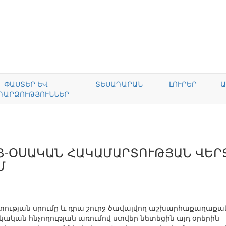
ՓԱՍՏԵՐ ԵՎ
ՏԵՍԱԴԱՐԱՆ
ԼՈՒՐԵՐ
Ա
ԴԱՐՁՈՒԹՅՈՒՆՆԵՐ
Ց-ՕՍԱԿԱՆ ՀԱԿԱՄԱՐՏՈՒԹՅԱՆ ՎԵՐ
Մ
ության սրումը և դրա շուրջ ծավալվող աշխարհաքաղաք
ական հնչողության առումով ստվեր նետեցին այդ օրերին