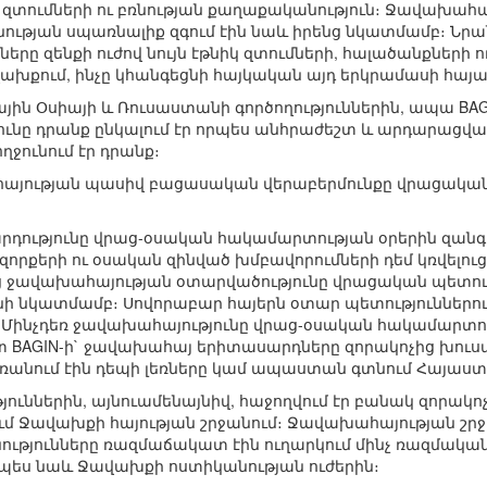
 զտումների ու բռնության քաղաքականություն։ Ջավախահ
ւթյան սպառնալիք զգում էին նաև իրենց նկատմամբ։ Նրան
երը զենքի ուժով նույն էթնիկ զտումների, հալածանքների 
խքում, ինչը կհանգեցնի հայկական այդ երկրամասի հա
յին Օսիայի և Ռուսաստանի գործողություններին, ապա BAGIN
յունը դրանք ընկալում էր որպես անհրաժեշտ և արդարացվ
ողջունում էր դրանք։
յության պասիվ բացասական վերաբերմունքը վրացական 
դությունը վրաց-օսական հակամարտության օրերին զան
 զորքերի ու օսական զինված խմբավորումների դեմ կռվելո
վեց ջավախահայության օտարվածությունը վրացական պետո
ի նկատմամբ։ Սովորաբար հայերն օտար պետություններու
Մինչդեռ ջավախահայությունը վրաց-օսական հակամարտութ
տ BAGIN-ի` ջավախահայ երիտասարդները զորակոչից խո
եռանում էին դեպի լեռները կամ ապաստան գտնում Հայաստ
ուններին, այնուամենայնիվ, հաջողվում էր բանակ զորակ
ւմ Ջավախքի հայության շրջանում։ Ջավախահայության շրջ
ությունները ռազմաճակատ էին ուղարկում մինչ ռազմական
չպես նաև Ջավախքի ոստիկանության ուժերին։