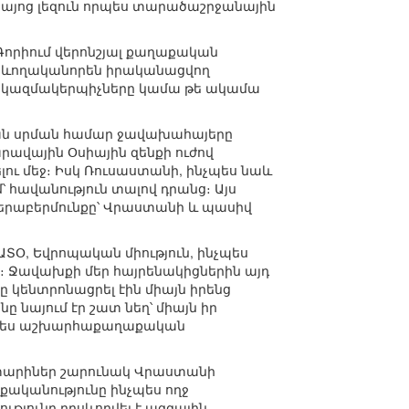
 հայոց լեզուն որպես տարածաշրջանային
ր Գորիում վերոնշյալ քաղաքական
ետևողականորեն իրականացվող
ն կազմակերպիչները կամա թե ակամա
յան սրման համար ջավախահայերը
րավային Օսիային զենքի ուժով
ու մեջ։ Իսկ Ռուսաստանի, ինչպես նաև
 հավանություն տալով դրանց։ Այս
երաբերմունքը՝ Վրաստանի և պասիվ
ԱՏՕ, Եվրոպական միություն, ինչպես
բ։ Ջավախքի մեր հայրենակիցներին այդ
 կենտրոնացրել էին միայն իրենց
նայում էր շատ նեղ՝ միայն իր
րապես աշխարհաքաղաքական
տարիներ շարունակ Վրաստանի
ականությունը ինչպես ողջ
թյունը դրսևորվել է ազգային