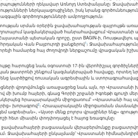
ությունների ղեկավար Առնոլդ Ստեփանյանը։ Ջավախահայե
թյունների ներկայացուցիչներ, իսկ նրանց գործունեությո
գային գործողությունների ամբողջություն։
թյան սրման օրերին ջավախահայության զայրույթն առաջա
պողոտայում կազմակերպված հանրահավաքում Վրաստանի պ
։ Հայաստանի պետական դրոշը, ըստ BAGIN-ի, Ռուսթավելու
1
հրդական Վան Բայբուրդի ջանքերով
։ Ջավախահայություն
ատրելի համարեց հայ ժողովրդի ներքաշումը վրացական իշխա
յթը հարուցեց նաև օգոստոսի 17-ին վերոհիշյալ գործիչներ
ն թատրոնի շենքում կազմակերպված հավաքը, որտեղ նր
րենց կարծիքով ռուսական ագրեսիային և ստորագրահավաք
ցների վրդովմունքն առաջացրեց նաև այն, որ Վրաստան
վ մի խումբ հայերի, գնաց Գորիի շրջանի Իգոեթի գյուղի մեր
մակերպեց հրապարակային միջոցառում՝ «Վրաստանի հայ սփ
2
րկրից» խորագրով
։ Հրապարակային միջոցառման մասնակի
մ ագրեսիան», «Այսօր մենք բոլորս վրացիներ ենք» գրությ
ի հետ միասին փողփողացել է հայոց եռագույնը։
ին ջավախահայերի բացասական վերաբերմունքը բացատրվու
ում։ Ջավախահայերի ընկալմամբ՝ Վրաստանի հիմնախնդիրնե