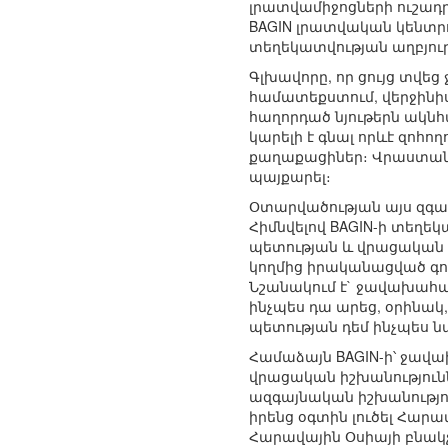
լրատվամիջոցների ուշադ
BAGIN լրատվական կենտր
տեղեկատվության աղբյուր
Գլխավորը, որ ցույց տվ
համատեքստում, վերջինի
հաղորդած նյութերն ակնհա
կարելի է գնալ որևէ զոհ
քաղաքացիներ։ Վրաստանը
պայքարել։
Օտարվածության այս զգա
Հիմնվելով BAGIN-ի տեղե
պետության և վրացական 
կողմից իրականացված գոր
Նշանակում է` ջավախահայ
ինչպես դա արեց, օրինակ
պետության դեմ ինչպես նա
Համաձայն BAGIN-ի՝ ջավա
վրացական իշխանությունն
ազգայնական իշխանությո
իրենց օգտին լուծել Հարա
Հարավային Օսիայի բնակ