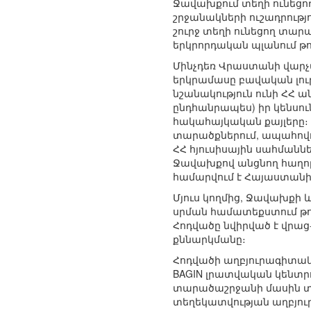
Ջավախքում տեղի ունեցո
շրջանակների ուշադրութ
շուրջ տեղի ունեցող տա
երկրորդական պլանում թ
Մինչդեռ Վրաստանի վարչ
երկրամասը բավական լու
նշանակություն ունի ՀՀ 
ընդհանրապես) իր կենսու
հակահայկական քայլերը։ Բ
տարածքներում, ապահովո
ՀՀ հյուսիսային սահման
Ջավախքով անցնող հաղոր
համարվում է Հայաստանի
Մյուս կողմից, Ջավախքի
սրման համատեքստում թու
Հոդվածը նվիրված է վրա
քննարկմանը։
Հոդվածի աղբյուրագիտակա
BAGIN լրատվական կենտր
տարածաշրջանի մասին տե
տեղեկատվության աղբյուր