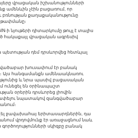
այերը վրացական իշխանությունների
ք ամենևին չէին բացառում, որ
ու բռնության քաղաքականությունը
յաթափմանը։
-ի նյութերի դիտարկումը թույլ է տալիս
ած հակաքայլ վրացական ագրեսիվ
պետության դեմ դրսևորվեց հետևյալ
գվածաբար խուսափում էր բանակ
ւց։ Այս հանգամանքն ամենաակնառու
ւթյունից և նրա պասիվ բացասական
մ ունեցել են օրինապաշտ
յան օրերին դրսևորեց լիովին
ւսափելու նպատակով զանգվածաբար
անում։
ոչել ջավախահայ երիտասարդներին, դա
անում վրդովմունք էր առաջացնում նաև
 գործողությունների սկիզբը բանակ