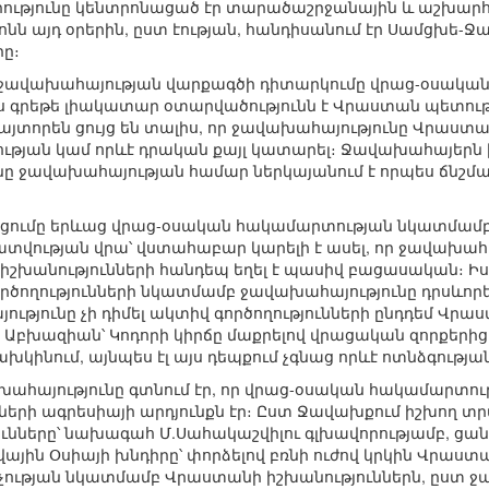
րությունը կենտրոնացած էր տարածաշրջանային և աշխա
ոնն այդ օրերին, ըստ էության, հանդիսանում էր Սամցխ
ը։
եց ջավախահայության վարքագծի դիտարկումը վրաց-օսակա
ս գրեթե լիակատար օտարվածությունն է Վրաստան պետությ
յտորեն ցույց են տալիս, որ ջավախահայությունը Վրաստան
ողության կամ որևէ դրական քայլ կատարել։ Ջավախահայերն
 ջավախահայության համար ներկայանում է որպես ճնշման
ցումը երևաց վրաց-օսական հակամարտության նկատմամբ
կատվության վրա՝ վստահաբար կարելի է ասել, որ ջավախահ
իշխանությունների հանդեպ եղել է պասիվ բացասական։ Իս
ծողությունների նկատմամբ ջավախահայությունը դրսևորե
ությունը չի դիմել ակտիվ գործողությունների ընդդեմ Վր
, Աբխազիան՝ Կոդորի կիրճը մաքրելով վրացական զորքեր
խկինում, այնպես էլ այս դեպքում չգնաց որևէ ոտնձգությա
խահայությունը գտնում էր, որ վրաց-օսական հակամարտու
երի ագրեսիայի արդյունքն էր։ Ըստ Ջավախքում իշխող տ
ւնները՝ նախագահ Մ.Սահակաշվիլու գլխավորությամբ, ց
վային Օսիայի խնդիրը՝ փորձելով բռնի ուժով կրկին Վրաստ
չության նկատմամբ Վրաստանի իշխանություններն, ըստ ջ