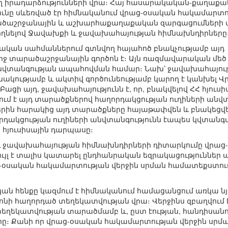
ղ իրադարձությունների վրա։ Հայ հասարակական-քաղաք
յունը սևեռված էր հիմնականում վրաց-օսական հակամարտո
րածաշրջանային և աշխարհաքաղաքական զարգացումների 
ողնելով Ջավախքի և ջավախահայության հիմնախնդիրները
ական սահմաններում գտնվող հայահոծ բնակչությամբ այդ
րջ տարածաշրջանային գործոն է։ Այն ռազմավարական մեծ
անվտանգության ապահովման համար։ Նախ՝ ջավախահայությ
նակությամբ և ակտիվ գործունեությամբ կարող է կանխել 
ացի այդ, ջավախահայությունն է, որ, բնակվելով ՀՀ հյուս
ւմ է այդ տարածքներով հաղորդակցության ուղիների անվ
ներին հարակից այդ տարածքները հայաթափվեն և բնակեցվ
դակցության ուղիների անվտանգությունն էապես կվտանգ
 հյուսիսային դարպասը։
 և ջավախահայության հիմնախնդիրների դիտարկումը վրա
յլ է տալիս կատարել ընդհանրական եզրակացություններ 
ց-օսական հակամարտության վերջին սրման համատեքստու
ն հենքը կազմում է հիմնականում համացանցում առկա նյո
ոնի հաղորդած տեղեկատվության վրա։ Վերջինս զբաղվու
ղեկատվության տարածմամբ և, ըստ էության, հանդիսանո
ը։ Քանի որ վրաց-օսական հակամարտության վերջին սրման