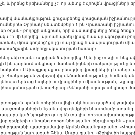
է, և իրենց երեխաները չէ, որ պետք է զոհվեն վրացիների 
պասիվ մասնակցություն ցուցաբերեց վրացական իշխանութ
մներին։ Օրինակ՝ սեպտեմբերի 1-ին Վրաստանի իշխանութ
նի օղակ» բողոքի ակցիան, որի մասնակիցները ձեռք ձեռք
կն էր մի կողմից՝ արտահայտել վրաց հասարակության բող
ան, մյուս կողմից՝ ցույց տալ վրաց հասարակության միաս
տարածքային ամբողջականության համար։
ենդանի օղակ» ակցիան ձախողվեց։ Այն, ինչ տեղի ունեցավ 
ի էին զարնում ակցիայի մասնակիցների սակավությունը և
նականում Ախալքալաքում բնակվող վրացիներից և տեղի պա
աքի բնակչության ջախջախիչ մեծամասնությունը, հիմնակա
նհայտ երևաց հայերի ու վրացիների միասնության, եղբայ
վճռականության վերաբերյալ «Կենդանի օղակ» ակցիայի ժա
րտության սրման օրերին ավելի ակնհայտ դարձավ ջավախ
պաշտոնյաների և նշանավոր դեմքերի նկատմամբ առանց ա
պարակած նյութերը ցույց են տալիս, որ ջավախահայությ
վոր դեմքերի ու նրանց գործունեությանը, ինչպիսիք են 
որհրդարանի պատգամավոր Արմեն Բայանդուրյանը, «Վրաստ
ության նախագահ Գենա Մուրադյանը, «Թբիլիսիի հայերի