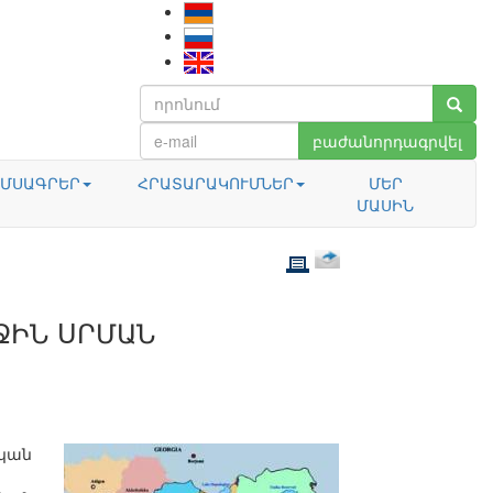
բաժանորդագրվել
ՄՍԱԳՐԵՐ
ՀՐԱՏԱՐԱԿՈՒՄՆԵՐ
ՄԵՐ
ՄԱՍԻՆ
ՋԻՆ ՍՐՄԱՆ
ական