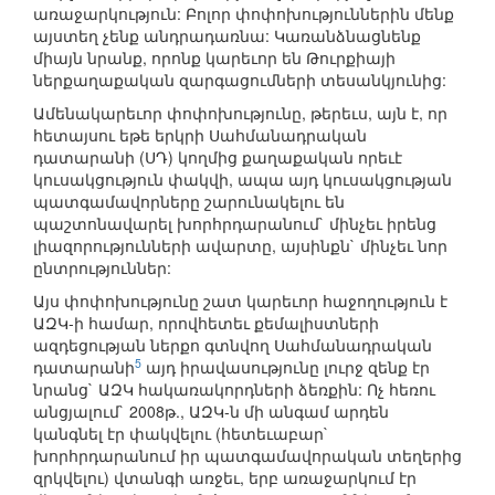
առաջարկություն: Բոլոր փոփոխություններին մենք
այստեղ չենք անդրադառնա: Կառանձնացնենք
միայն նրանք, որոնք կարեւոր են Թուրքիայի
ներքաղաքական զարգացումների տեսանկյունից:
Ամենակարեւոր փոփոխությունը, թերեւս, այն է, որ
հետայսու եթե երկրի Սահմանադրական
դատարանի (ՍԴ) կողմից քաղաքական որեւէ
կուսակցություն փակվի, ապա այդ կուսակցության
պատգամավորները շարունակելու են
պաշտոնավարել խորհրդարանում` մինչեւ իրենց
լիազորությունների ավարտը, այսինքն` մինչեւ նոր
ընտրություններ:
Այս փոփոխությունը շատ կարեւոր հաջողություն է
ԱԶԿ-ի համար, որովհետեւ քեմալիստների
ազդեցության ներքո գտնվող Սահմանադրական
5
դատարանի
այդ իրավասությունը լուրջ զենք էր
նրանց` ԱԶԿ հակառակորդների ձեռքին: Ոչ հեռու
անցյալում` 2008թ., ԱԶԿ-ն մի անգամ արդեն
կանգնել էր փակվելու (հետեւաբար`
խորհրդարանում իր պատգամավորական տեղերից
զրկվելու) վտանգի առջեւ, երբ առաջարկում էր