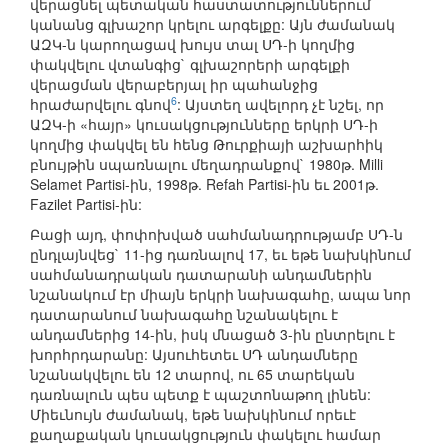
վերացնել պետական հաստատություններում
կանանց գլխաշոր կրելու արգելքը: Այն ժամանակ
ԱԶԿ-ն կարողացավ խույս տալ ՍԴ-ի կողմից
փակվելու վտանգից` գլխաշորերի արգելքի
վերացման վերաբերյալ իր պահանջից
6
հրաժարվելու գնով
: Այստեղ ավելորդ չէ նշել, որ
ԱԶԿ-ի «հայր» կուսակցությունները երկրի ՍԴ-ի
կողմից փակվել են հենց Թուրքիայի աշխարհիկ
բնույթին սպառնալու մեղադրանքով` 1980թ. Milli
Selamet Partisi-ին, 1998թ. Refah Partisi-ին եւ 2001թ.
Fazilet Partisi-ին:
Բացի այդ, փոփոխված սահմանադրությամբ ՍԴ-ն
ընդլայնվեց` 11-ից դառնալով 17, եւ եթե նախկինում
սահմանադրական դատարանի անդամներին
նշանակում էր միայն երկրի նախագահը, ապա նոր
դատարանում նախագահը նշանակելու է
անդամներից 14-ին, իսկ մնացած 3-ին ընտրելու է
խորհրդարանը: Այսուհետեւ ՍԴ անդամները
նշանակվելու են 12 տարով, ու 65 տարեկան
դառնալուն պես պետք է պաշտոնաթող լինեն:
Միեւնույն ժամանակ, եթե նախկինում որեւէ
քաղաքական կուսակցություն փակելու համար