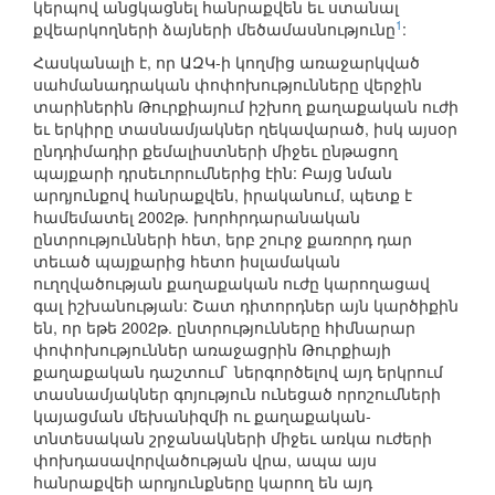
կերպով անցկացնել հանրաքվեն եւ ստանալ
1
քվեարկողների ձայների մեծամասնությունը
:
Հասկանալի է, որ ԱԶԿ-ի կողմից առաջարկված
սահմանադրական փոփոխությունները վերջին
տարիներին Թուրքիայում իշխող քաղաքական ուժի
եւ երկիրը տասնամյակներ ղեկավարած, իսկ այսօր
ընդդիմադիր քեմալիստների միջեւ ընթացող
պայքարի դրսեւորումներից էին: Բայց նման
արդյունքով հանրաքվեն, իրականում, պետք է
համեմատել 2002թ. խորհրդարանական
ընտրությունների հետ, երբ շուրջ քառորդ դար
տեւած պայքարից հետո իսլամական
ուղղվածության քաղաքական ուժը կարողացավ
գալ իշխանության: Շատ դիտորդներ այն կարծիքին
են, որ եթե 2002թ. ընտրությունները հիմնարար
փոփոխություններ առաջացրին Թուրքիայի
քաղաքական դաշտում` ներգործելով այդ երկրում
տասնամյակներ գոյություն ունեցած որոշումների
կայացման մեխանիզմի ու քաղաքական-
տնտեսական շրջանակների միջեւ առկա ուժերի
փոխդասավորվածության վրա, ապա այս
հանրաքվեի արդյունքները կարող են այդ