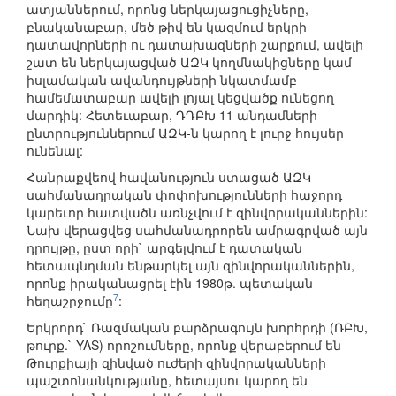
ատյաններում, որոնց ներկայացուցիչները,
բնականաբար, մեծ թիվ են կազմում երկրի
դատավորների ու դատախազների շարքում, ավելի
շատ են ներկայացված ԱԶԿ կողմնակիցները կամ
իսլամական ավանդույթների նկատմամբ
համեմատաբար ավելի լոյալ կեցվածք ունեցող
մարդիկ: Հետեւաբար, ԴԴԲԽ 11 անդամների
ընտրություններում ԱԶԿ-ն կարող է լուրջ հույսեր
ունենալ:
Հանրաքվեով հավանություն ստացած ԱԶԿ
սահմանադրական փոփոխությունների հաջորդ
կարեւոր հատվածն առնչվում է զինվորականներին:
Նախ վերացվեց սահմանադրորեն ամրագրված այն
դրույթը, ըստ որի` արգելվում է դատական
հետապնդման ենթարկել այն զինվորականներին,
որոնք իրականացրել էին 1980թ. պետական
7
հեղաշրջումը
:
Երկրորդ` Ռազմական բարձրագույն խորհրդի (ՌԲԽ,
թուրք.` YAS) որոշումները, որոնք վերաբերում են
Թուրքիայի զինված ուժերի զինվորականների
պաշտոնանկությանը, հետայսու կարող են