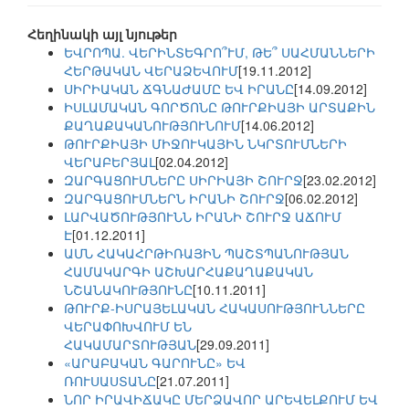
Հեղինակի այլ նյութեր
ԵՎՐՈՊԱ. ՎԵՐԻՆՏԵԳՐՈ՞ՒՄ, ԹԵ՞ ՍԱՀՄԱՆՆԵՐԻ
ՀԵՐԹԱԿԱՆ ՎԵՐԱՁԵՎՈՒՄ
[19.11.2012]
ՍԻՐԻԱԿԱՆ ՃԳՆԱԺԱՄԸ ԵՎ ԻՐԱՆԸ
[14.09.2012]
ԻՍԼԱՄԱԿԱՆ ԳՈՐԾՈՆԸ ԹՈՒՐՔԻԱՅԻ ԱՐՏԱՔԻՆ
ՔԱՂԱՔԱԿԱՆՈՒԹՅՈՒՆՈՒՄ
[14.06.2012]
ԹՈՒՐՔԻԱՅԻ ՄԻՋՈՒԿԱՅԻՆ ՆԿՐՏՈՒՄՆԵՐԻ
ՎԵՐԱԲԵՐՅԱԼ
[02.04.2012]
ԶԱՐԳԱՑՈՒՄՆԵՐԸ ՍԻՐԻԱՅԻ ՇՈՒՐՋ
[23.02.2012]
ԶԱՐԳԱՑՈՒՄՆԵՐՆ ԻՐԱՆԻ ՇՈՒՐՋ
[06.02.2012]
ԼԱՐՎԱԾՈՒԹՅՈՒՆՆ ԻՐԱՆԻ ՇՈՒՐՋ ԱՃՈՒՄ
Է
[01.12.2011]
ԱՄՆ ՀԱԿԱՀՐԹԻՌԱՅԻՆ ՊԱՇՏՊԱՆՈՒԹՅԱՆ
ՀԱՄԱԿԱՐԳԻ ԱՇԽԱՐՀԱՔԱՂԱՔԱԿԱՆ
ՆՇԱՆԱԿՈՒԹՅՈՒՆԸ
[10.11.2011]
ԹՈՒՐՔ-ԻՍՐԱՅԵԼԱԿԱՆ ՀԱԿԱՍՈՒԹՅՈՒՆՆԵՐԸ
ՎԵՐԱՓՈԽՎՈՒՄ ԵՆ
ՀԱԿԱՄԱՐՏՈՒԹՅԱՆ
[29.09.2011]
«ԱՐԱԲԱԿԱՆ ԳԱՐՈՒՆԸ» ԵՎ
ՌՈՒՍԱՍՏԱՆԸ
[21.07.2011]
ՆՈՐ ԻՐԱՎԻՃԱԿԸ ՄԵՐՁԱՎՈՐ ԱՐԵՎԵԼՔՈՒՄ ԵՎ