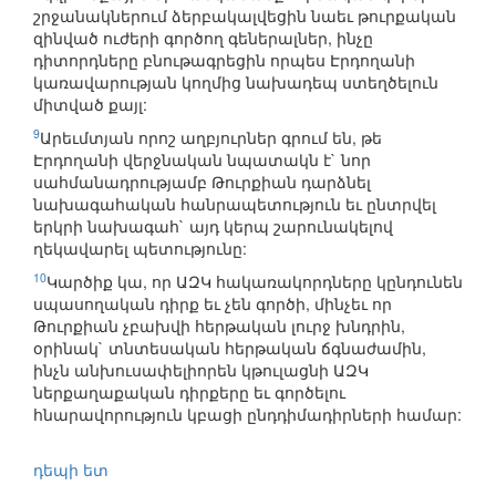
շրջանակներում ձերբակալվեցին նաեւ թուրքական
զինված ուժերի գործող գեներալներ, ինչը
դիտորդները բնութագրեցին որպես Էրդողանի
կառավարության կողմից նախադեպ ստեղծելուն
միտված քայլ:
9
Արեւմտյան որոշ աղբյուրներ գրում են, թե
Էրդողանի վերջնական նպատակն է` նոր
սահմանադրությամբ Թուրքիան դարձնել
նախագահական հանրապետություն եւ ընտրվել
երկրի նախագահ` այդ կերպ շարունակելով
ղեկավարել պետությունը:
10
Կարծիք կա, որ ԱԶԿ հակառակորդները կընդունեն
սպասողական դիրք եւ չեն գործի, մինչեւ որ
Թուրքիան չբախվի հերթական լուրջ խնդրին,
օրինակ` տնտեսական հերթական ճգնաժամին,
ինչն անխուսափելիորեն կթուլացնի ԱԶԿ
ներքաղաքական դիրքերը եւ գործելու
հնարավորություն կբացի ընդդիմադիրների համար:
դեպի ետ