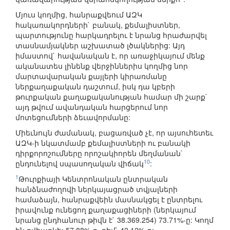
Մյուս կողմից, հանրաքվեում ԱԶԿ
հակառակորդների` բանակ, քեմալիստներ,
պարտությունը հարկադրելու է նրանց հրաժարվել
տասնամյակներ աշխատած լծակներից: Այդ
իմաստով` հավանական է, որ առաջիկայում մենք
ականատես լինենք վերջիններիս կողմից նոր
մարտավարական քայլերի կիրառմանը
ներքաղաքական դաշտում, իսկ դա կբերի
թուրքական քաղաքականության համար մի շարք`
այդ թվում ավանդական հարցերում նոր
մոտեցումների ձեւավորմանը:
Միեւնույն ժամանակ, բացառված չէ, որ այսուհետեւ
ԱԶԿ-ի նկատմամբ քեմալիստների ու բանակի
դիրքորոշումները որոշակիորեն մեղմանան`
10
ընդունելով սպասողական վիճակ
:
1
Թուրքիայի Կենտրոնական ընտրական
հանձնաժողովի ներկայացրած տվյալների
համաձայն, հանրաքվեին մասնակցել է ընտրելու
իրավունք ունեցող քաղաքացիների (ներկայում
նրանց ընդհանուր թիվն է` 38.369.254) 73.71%-ը: Կողմ