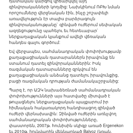
դատական կարգով վիճարկվել այդ
զինվորականների կողմից: Նախկինում ՌԲԽ նման
որոշումները վերջնական էին, ինչը շոշափելի
առավելություն էր տալիս բարձրագույն
զինվորականությանը` զինված ուժերում սեփական
ազդեցությունը պահելու եւ հետեւաբար`
ներքաղաքական կյանքում ավելի վճռական
հանդես գալու գործում:
Եվ վերջապես, սահմանադրական փոփոխությամբ
քաղաքացիական դատարաններն իրավունք են
ստանում դատել զինվորականներին: Իսկ
ռազմական դատարանները զրկվում են
քաղաքացիական անձանց դատելու իրավունքից,
բացի ռազմական դրության ժամանակաշրջանից:
Պարզ է, որ ԱԶԿ նախաձեռնած սահմանադրական
փոփոխությունների այս հատվածը միտված է
թուլացնելու ներքաղաքական պայքարում իր
հիմնական հակառակորդ հանդիսացող զինված
ուժերի վերնախավին: Զինված ուժերին առնչվող
սահմանադրական փոփոխությունները,
փաստորեն, 2007թ. հունիսին սկիզբ առած Ergenekon
եւ 2010թ. հունվարին մեկնարկած Balyoz (կռան,