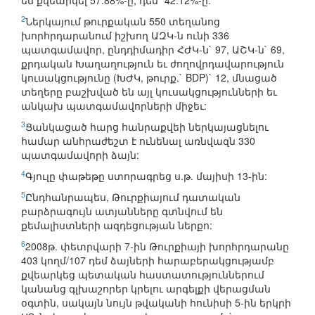
են քվեարկել 57.88%-ը, դեմ` 42.12%-ը:
2
Ներկայում թուրքական 550 տեղանոց
խորհրդարանում իշխող ԱԶԿ-ն ունի 336
պատգամավոր, ընդդիմադիր ՀԺԿ-ն` 97, ԱՇԿ-ն` 69,
քրդական Խաղաղություն եւ ժողովրդավարություն
կուսակցությունը (ԽԺԿ, թուրք.` BDP)` 12, մնացած
տեղերը բաշխված են այլ կուսակցությունների եւ
անկախ պատգամավորների միջեւ:
3
Ցանկացած հարց հանրաքվեի ներկայացնելու
համար անհրաժեշտ է ունենալ առնվազն 330
պատգամավորի ձայն:
4
Գյուլը փաթեթը ստորագրեց ս.թ. մայիսի 13-ին:
5
Ընդհանրապես, Թուրքիայում դատական
բարձրագույն ատյանները գտնվում են
քեմալիստների ազդեցության ներքո:
6
2008թ. փետրվարի 7-ին Թուրքիայի խորհրդարանը
403 կողմ/107 դեմ ձայների հարաբերակցությամբ
քվեարկեց պետական հաստատություններում
կանանց գլխաշորեր կրելու արգելքի վերացման
օգտին, սակայն նույն թվականի հունիսի 5-ին երկրի