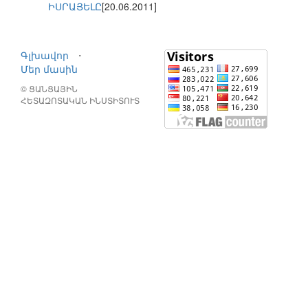
ԻՍՐԱՅԵԼԸ
[20.06.2011]
Գլխավոր
⋅
Մեր մասին
© ՑԱՆՑԱՅԻՆ
ՀԵՏԱԶՈՏԱԿԱՆ ԻՆՍՏԻՏՈՒՏ