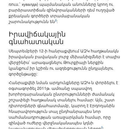
ռուս.` кувалда) պայմանական անունները կրող ու
բարձրաստիճան զինվորականների դեմ ուղղված
քրեական գործերի տրամաբանական
8
շարունակությունն են
:
Իրավիճակային
գնահատական
Սեպտեմբերի 12-ի հանրաքվեում ԱԶԿ հաղթանակն
իրավական բավական լուրջ մեխանիզմներ է տալիս
վերջինիս` արագացնելու Թուրքիայի ներքին
կյանքում իր կշիռն ու ազդեցությունն ընդլայնելու
գործընթացը:
Հանրաքվեի նման արդյունքները ԱԶԿ-ն փորձելու է
օգտագործել 2011թ. ամռանը սպասվող
խորհրդարանական ընտրությունների ժամանակ
շոշափելի հաղթանակ տանելու համար: Այն, շատ
դիտորդների գնահատմամբ, կարող է Էրդողանին
հնարավորություն տալ ընդհանրապես նոր
սահմանադրության առաջարկման համար, որը
զինված ուժերը վերջնականապես կդնի
9
կառավարության վերահսկողության ներքո
: