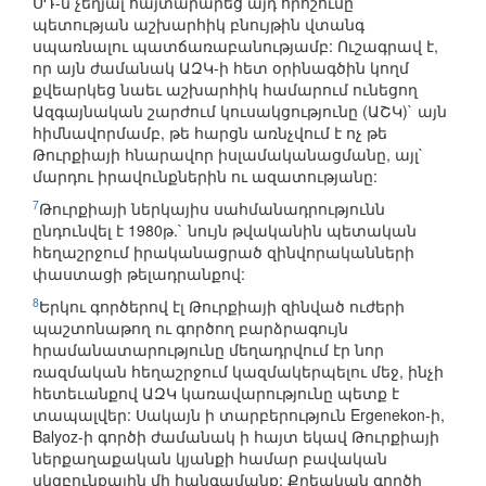
ՍԴ-ն չեղյալ հայտարարեց այդ որոշումը`
պետության աշխարհիկ բնույթին վտանգ
սպառնալու պատճառաբանությամբ: Ուշագրավ է,
որ այն ժամանակ ԱԶԿ-ի հետ օրինագծին կողմ
քվեարկեց նաեւ աշխարհիկ համարում ունեցող
Ազգայնական շարժում կուսակցությունը (ԱՇԿ)` այն
հիմնավորմամբ, թե հարցն առնչվում է ոչ թե
Թուրքիայի հնարավոր իսլամականացմանը, այլ`
մարդու իրավունքներին ու ազատությանը:
7
Թուրքիայի ներկայիս սահմանադրությունն
ընդունվել է 1980թ.` նույն թվականին պետական
հեղաշրջում իրականացրած զինվորականների
փաստացի թելադրանքով:
8
Երկու գործերով էլ Թուրքիայի զինված ուժերի
պաշտոնաթող ու գործող բարձրագույն
հրամանատարությունը մեղադրվում էր նոր
ռազմական հեղաշրջում կազմակերպելու մեջ, ինչի
հետեւանքով ԱԶԿ կառավարությունը պետք է
տապալվեր: Սակայն ի տարբերություն Ergenekon-ի,
Balyoz-ի գործի ժամանակ ի հայտ եկավ Թուրքիայի
ներքաղաքական կյանքի համար բավական
սկզբունքային մի հանգամանք: Քրեական գործի