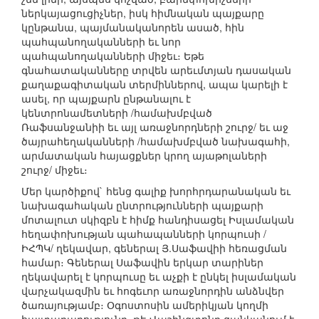
ներկայացուցիչներ, իսկ հիմնական պայքարը
կընթանա, պայմանականորեն ասած, հին
պահպանողականների եւ նոր
պահպանողականների միջեւ։ Եթե
գնահատականները տրվեն արեւմտյան դասական
քաղաքագիտական տերմիններով, ապա կարելի է
ասել, որ պայքարն ընթանալու է
կենտրոնամետների /համախմբված
Ռաֆսանջանիի եւ այլ առաջնորդների շուրջ/ եւ աջ
ծայրահեղականների /համախմբված նախագահի,
արմատական հայացքներ կրող այաթոլաների
շուրջ/ միջեւ։
Մեր կարծիքով` հենց գալիք խորհրդարանական եւ
նախագահական ընտրությունների պայքարի
մոտալուտ սկիզբն է հիմք հանդիսացել Իսլամական
հեղափոխության պահապանների կորպուսի /
ԻՀՊԿ/ ղեկավար, գեներալ Յ.Սաֆավիի հեռացման
համար։ Գեներալ Սաֆավին երկար տարիներ
ղեկավարել է կորպուսը եւ աչքի է ընկել իսլամական
վարչակազմին եւ հոգեւոր առաջնորդին անձնվեր
ծառայությամբ։ Օգոստոսին ամերիկյան կողմի