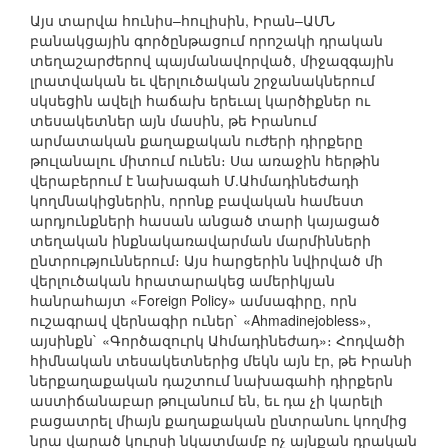
Այս տարվա հունիս–հուլիսին, Իրան–ԱՄՆ
բանակցային գործընթացում որոշակի դրական
տեղաշարժերով պայմանավորված, միջազգային
լրատվական եւ վերլուծական շրջանակներում
սկսեցին ավելի հաճախ երեւալ կարծիքներ ու
տեսակետներ այն մասին, թե Իրանում
արմատական քաղաքական ուժերի դիրքերը
թուլանալու միտում ունեն։ Սա առաջին հերթին
վերաբերում է նախագահ Մ.Ահմադինեժադի
կողմնակիցներին, որոնք բավական համեստ
արդյունքների հասան անցած տարի կայացած
տեղական ինքնակառավարման մարմինների
ընտրություններում։ Այս հարցերին նվիրված մի
վերլուծական հրատարակեց ամերիկյան
հանրահայտ «Foreign Policy» ամսագիրը, որն
ուշագրավ վերնագիր ուներ` «Ahmadinejobless»,
այսինքն` «Գործազուրկ Ահմադինեժադ»։ Հոդվածի
հիմնական տեսակետներից մեկն այն էր, թե Իրանի
ներքաղաքական դաշտում նախագահի դիրքերն
աստիճանաբար թուլանում են, եւ դա չի կարելի
բացատրել միայն քաղաքական ընտրանու կողմից
նրա վարած կուրսի նկատմամբ ոչ այնքան դրական