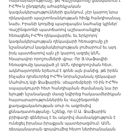
հայտարարությունը, թե Վաշինգտոնը ցանկանում է
ԻՀՊԿ-ն ընդգրկել ահաբեկչական
կազմակերպությունների ցանկում, չէր կարող նրա
ղեկավարի պաշտոնանկության հիմք հանդիսանալ.
նախ, Իրանի կողմից պարզապես նահանջ կլիներ`
Վաշինգտոնի պատճառով աշխատանքից
հեռացնել ԻՀՊԿ ղեկավարին, եւ երկրորդ`
կազմակերպության ղեկավարի հեռացումը չի
նշանակում կազմակերպության լուծարում եւ այդ
իսկ պատճառով այն չի կարող ազդել ԱՄՆ
հնարավոր որոշումների վրա։ Որ Յ.Սաֆավիի
հեռացումը կապված չէ ԱՄՆ դիրքորոշման հետ,
ակնհայտորեն երեւում է գոնե այն բանից, թե իրեն
ինչպես դրսեւորեց ԻՀՊԿ նորանշանակ ղեկավար
Մահմուդ Ալի Ջաֆարին. սեպտեմբերի 10-ին ԻՀՊԿ
սպայակույտի հետ հանդիպման ժամանակ նա իր
ելույթի նշանակալի մասը նվիրեց հակաամերիկյան
հայտարարություններին եւ Վաշինգտոնի
քաղաքականության սուր ու ագրեսիվ
քննադատությանը։ Նշենք, որ Մ.Ա. Ջաֆարին
բրիգադի գեներալ է եւ ակտիվ մասնակցություն է
ունեցել իրանա-իրաքյան պատերազմում։ ԱՄՆ
դեսպանատան գրավումից հետո ներիրանական