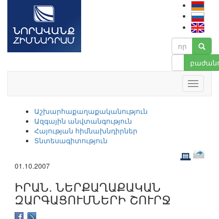
բաժանո
Աշխարհաքաղաքականություն
Ազգային անվտանգություն
Հայության հիմնախնդիրներ
Տնտեսագիտություն
01.10.2007
ԻՐԱՆ. ՆԵՐՔԱՂԱՔԱԿԱՆ
ԶԱՐԳԱՑՈՒՄՆԵՐԻ ՇՈՒՐՋ