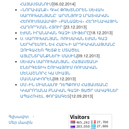
ՀԱՅԱՍՏԱՆՈՒՄ
[06.02.2014]
«ՆՈՐԱՎԱՆՔ» ԳԿՀ ՓՈԽՏՆՕՐԵՆ ՍԵՎԱԿ
ՍԱՐՈՒԽԱՆՅԱՆԸ` ԱՐՄՆՅՈՒԶ ԼՐԱՏՎԱԿԱՆ
ՀԵՌՈՒՍՏԱԱԼԻՔԻ «ԲԱՆԱՁԵՎ» ՀԵՂԻՆԱԿԱՅԻՆ
ՀԱՂՈՐԴՄԱՆ ՀՅՈՒՐ
[23.12.2013]
ԷԺԱՆ ԻՐԱՆԱԿԱՆ ԳԱԶԻ ՄԻՖԵՐԸ
[18.12.2013]
Ս. ՍԱՐՈՒԽԱՆՅԱՆ. ՌՈՒՍԱԿԱՆ ԷԺԱՆ ԳԱԶ
ՆԵՐԿՐԵԼՈՒՆ ԵՎ ՀԱԷԿ-Ի ԱՐԴԻԱԿԱՆԱՑՄԱՆԸ
ԶՈՒԳԱՀԵՌ ՊԵՏՔ Է ՄՏԱԾԵԼ
ԱՅԼԸՆՏՐԱՆՔՆԵՐԻ ՄԱՍԻՆ
[09.12.2013]
ՍԵՎԱԿ ՍԱՐՈՒԽԱՆՅԱՆ. ՀԱՅԱՍՏԱՆԻ
ԷՆԵՐԳԵՏԻԿ ՇՈՒԿԱՅՈՒՄ ՌՈՒՍԱԿԱՆ
ՄԵՆԱՇՆՈՐՀ ԿԱ ՄԻԱՅՆ
ՄԱՍՆԱԿԻՈՐԵՆ
[09.12.2013]
ՄՄ–ԻՆ ՄԻԱՆԱԼՈՒ ԴԵՊՔՈՒՄ ՀԱՅԱՍՏԱՆԸ
ԿԿԱՐՈՂԱՆԱ ԲՆԱԿԱՆ ԳԱԶԻ ՑԱԾՐ ՍԱԿԱԳՆԵՐ
ԱՊԱՀՈՎԵԼ. ՓՈՐՁԱԳԵՏ
[12.09.2013]
Գլխավոր
⋅
Մեր մասին