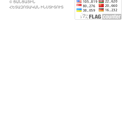
© ՑԱՆՑԱՅԻՆ
ՀԵՏԱԶՈՏԱԿԱՆ ԻՆՍՏԻՏՈՒՏ