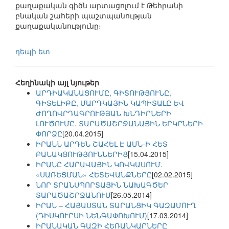
քաղաքական գիծն արտացոլում է Թեհրանի
բնական շահերի պաշտպանության
քաղաքականությունը։
դեպի ետ
Հեղինակի այլ նյութեր
ԱՐԴԻԱԿԱՆԱՑՈՒՄԸ, ԳԻՏՈՒԹՅՈՒՆԸ,
ԳԻՏԵԼԻՔԸ, ՄԱՐԴԿԱՅԻՆ ԿԱՊԻՏԱԼԸ ԵՎ
ԺՈՂՈՎՐԴԱԳՐՈՒԹՅԱՆ ԽՆԴԻՐՆԵՐԻ
ԼՈՒԾՈՒՄԸ. ՏԱՐԱԾԱՇՐՋԱՆԱՅԻՆ ԵՐԿՐՆԵՐԻ
ՓՈՐՁԸ
[20.04.2015]
ԻՐԱՆՆ ԱՐԴԵՆ ՇԱՀԵԼ Է ԱՄՆ-Ի ՀԵՏ
ԲԱՆԱԿՑՈՒԹՅՈՒՆՆԵՐԻՑ
[15.04.2015]
ԻՐԱՆԸ ՀԱՐԱՎԱՅԻՆ ԿՈՎԿԱՍՈՒՄ.
«ՍԱՌԵՑՄԱՆ» ՀԵՏԵՎԱՆՔՆԵՐԸ
[02.02.2015]
ՆՈՐ ՏՐԱՆՍՊՈՐՏԱՅԻՆ ՆԱԽԱԳԾԵՐ
ՏԱՐԱԾԱՇՐՋԱՆՈՒՄ
[26.05.2014]
ԻՐԱՆ – ՀԱՅԱՍՏԱՆ ՏԱՐԱՆՑԻԿ ԳԱԶԱՄՈՒՂ
(ԴԻՍԿՈՒՐՍԻ ՆԵՆԳԱՓՈԽՈՒՄ)
[17.03.2014]
ԻՐԱՆԱԿԱՆ ԳԱԶԻ ՀԵՌԱՆԿԱՐՆԵՐԸ