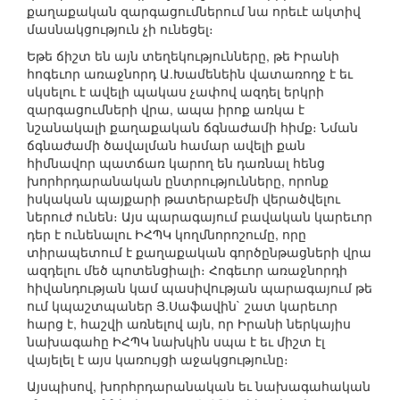
քաղաքական զարգացումներում նա որեւէ ակտիվ
մասնակցություն չի ունեցել։
Եթե ճիշտ են այն տեղեկությունները, թե Իրանի
հոգեւոր առաջնորդ Ա.Խամենեին վատառողջ է եւ
սկսելու է ավելի պակաս չափով ազդել երկրի
զարգացումների վրա, ապա իրոք առկա է
նշանակալի քաղաքական ճգնաժամի հիմք։ Նման
ճգնաժամի ծավալման համար ավելի քան
հիմնավոր պատճառ կարող են դառնալ հենց
խորհրդարանական ընտրությունները, որոնք
իսկական պայքարի թատերաբեմի վերածվելու
ներուժ ունեն։ Այս պարագայում բավական կարեւոր
դեր է ունենալու ԻՀՊԿ կողմնորոշումը, որը
տիրապետում է քաղաքական գործընթացների վրա
ազդելու մեծ պոտենցիալի։ Հոգեւոր առաջնորդի
հիվանդության կամ պասիվության պարագայում թե
ում կպաշտպաներ Յ.Սաֆավին` շատ կարեւոր
հարց է, հաշվի առնելով այն, որ Իրանի ներկայիս
նախագահը ԻՀՊԿ նախկին սպա է եւ միշտ էլ
վայելել է այս կառույցի աջակցությունը։
Այսպիսով, խորհրդարանական եւ նախագահական