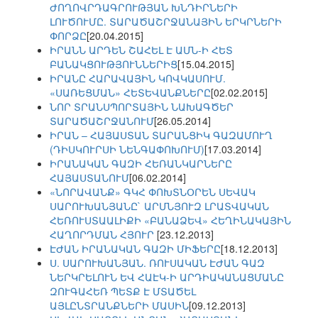
ԺՈՂՈՎՐԴԱԳՐՈՒԹՅԱՆ ԽՆԴԻՐՆԵՐԻ
ԼՈՒԾՈՒՄԸ. ՏԱՐԱԾԱՇՐՋԱՆԱՅԻՆ ԵՐԿՐՆԵՐԻ
ՓՈՐՁԸ
[20.04.2015]
ԻՐԱՆՆ ԱՐԴԵՆ ՇԱՀԵԼ Է ԱՄՆ-Ի ՀԵՏ
ԲԱՆԱԿՑՈՒԹՅՈՒՆՆԵՐԻՑ
[15.04.2015]
ԻՐԱՆԸ ՀԱՐԱՎԱՅԻՆ ԿՈՎԿԱՍՈՒՄ.
«ՍԱՌԵՑՄԱՆ» ՀԵՏԵՎԱՆՔՆԵՐԸ
[02.02.2015]
ՆՈՐ ՏՐԱՆՍՊՈՐՏԱՅԻՆ ՆԱԽԱԳԾԵՐ
ՏԱՐԱԾԱՇՐՋԱՆՈՒՄ
[26.05.2014]
ԻՐԱՆ – ՀԱՅԱՍՏԱՆ ՏԱՐԱՆՑԻԿ ԳԱԶԱՄՈՒՂ
(ԴԻՍԿՈՒՐՍԻ ՆԵՆԳԱՓՈԽՈՒՄ)
[17.03.2014]
ԻՐԱՆԱԿԱՆ ԳԱԶԻ ՀԵՌԱՆԿԱՐՆԵՐԸ
ՀԱՅԱՍՏԱՆՈՒՄ
[06.02.2014]
«ՆՈՐԱՎԱՆՔ» ԳԿՀ ՓՈԽՏՆՕՐԵՆ ՍԵՎԱԿ
ՍԱՐՈՒԽԱՆՅԱՆԸ` ԱՐՄՆՅՈՒԶ ԼՐԱՏՎԱԿԱՆ
ՀԵՌՈՒՍՏԱԱԼԻՔԻ «ԲԱՆԱՁԵՎ» ՀԵՂԻՆԱԿԱՅԻՆ
ՀԱՂՈՐԴՄԱՆ ՀՅՈՒՐ
[23.12.2013]
ԷԺԱՆ ԻՐԱՆԱԿԱՆ ԳԱԶԻ ՄԻՖԵՐԸ
[18.12.2013]
Ս. ՍԱՐՈՒԽԱՆՅԱՆ. ՌՈՒՍԱԿԱՆ ԷԺԱՆ ԳԱԶ
ՆԵՐԿՐԵԼՈՒՆ ԵՎ ՀԱԷԿ-Ի ԱՐԴԻԱԿԱՆԱՑՄԱՆԸ
ԶՈՒԳԱՀԵՌ ՊԵՏՔ Է ՄՏԱԾԵԼ
ԱՅԼԸՆՏՐԱՆՔՆԵՐԻ ՄԱՍԻՆ
[09.12.2013]