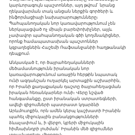
կարևորագույն պաշտոններ, այդ թվում` նրանց
ղեկավարման տակ անցան ներքին գործերի և
ինֆորմացիայի նախարարությունները։
Պահպանողական նոր կառավարությունում չեն
ներկայացված ոչ միայն բարեփոխիչներ, այլև
չափավոր պահպանողական գծի կողմնակիցներ,
որոնք համապատասխան պաշտոններ
կզբաղեցնեին Հաշեմի Ռաֆսանջանիի հաղթանակի
դեպքում։
Անկասկած է, որ ծայրահեղականների
մեծամասնությունն իրանական նոր
կառավարությունում առաջին հերթին նպատակ
ունի ազդանշան ուղարկել արտաքին աշխարհին,
որ Իրանի քաղաքական դաշտը ծայրահեղացման
իրական հեռանկարներ ունի։ Վերը նշված
հանգամանքը, ըստ իրանական ստրատեգների,
ավելի զիջումների պատրաստ կդարձնի
Արևմուտքին, որն ամեն կերպ կաշխատի Իրանին
պահել միջուկային բանակցությունների
ձևաչափում և, ի վերջո, կբերի միջուկային
հիմնախնդրի լուծման` Իրանին մեծ զիջումներ
տրամադրելու միջոցով։