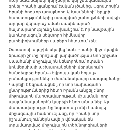
ունի նաև բարեփոխիչներին վերջնականապես
զրկել Իրանի կյանքում էական լծակից։ Օգոստոսին
Իրանի հոգևոր առաջնորդ Ա.Խամենեիի` երկրի
հարստություններից ստացված շահույթների ավելի
արդար վերաբաշխման մասին արած
հայտարարությունը նախանշում է, որ նավթային
կարևորագույն սեկտորի հիմնավոր
բարեփոխումները սարերի հետևում չեն։
Օգոստոսի սկզբին սկսվեց նաև Իրանի միջուկային
ծրագրի շուրջ որոշակի լարվածության նոր շրջան։
Սպահանի միջուկային կենտրոնում ուրանի
կոնվերսիայի աշխատանքների վերսկսումը
հանգեցրեց Իրան–«Եվրոպական եռյակ»
բանակցությունների ժամանակավոր տապալմանը։
Կարելի է եզրակացնել, որ նոր նախագահի
ընտրություններից հետո Իրանն անցել է նոր
միջուկային մարտավարության մշակման, որը
պայմանականորեն կարելի է նոր անվանել։ Այս
մարտավարությունը նպատակ ունի համոզել
միջազգային հանրությանը, որ Իրանի նոր
իշխանություններն ավելի վճռական են
տրամադրված միջուկային տեխնոլոգիաների