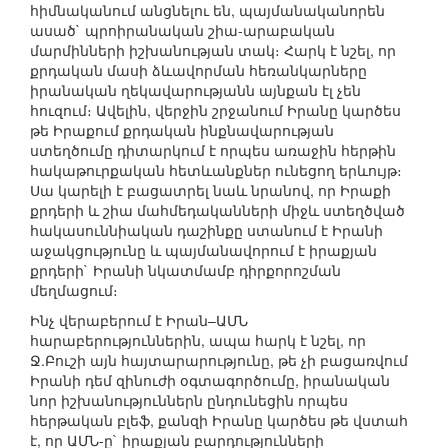
հիմնականում անցնելու են, պայմանականորեն
ասած` պրոիրանական շիա-արաբական
մարմինների իշխանության տակ։ Հարկ է նշել, որ
քրդական մասի ձևավորման հեռանկարները
իրանական ղեկավարությանն այնքան էլ չեն
հուզում։ Ավելին, վերջին շրջանում Իրանը կարծես
թե Իրաքում քրդական ինքնավարության
ստեղծումը դիտարկում է որպես առաջին հերթին
հակաթուրքական հետևանքներ ունեցող երևույթ։
Սա կարելի է բացատրել նաև նրանով, որ Իրաքի
քրդերի և շիա մահմեդականների միջև ստեղծված
հակասուննիական դաշինքը ստանում է Իրանի
աջակցությունը և պայմանավորում է իրաքյան
քրդերի` Իրանի նկատմամբ դիրքորոշման
մեղմացում։
Ինչ վերաբերում է Իրան–ԱՄՆ
հարաբերություններին, ապա հարկ է նշել, որ
Ջ.Բուշի այն հայտարարությունը, թե չի բացառվում
Իրանի դեմ զինուժի օգտագործումը, իրանական
նոր իշխանություններն ընդունեցին որպես
հերթական բլեֆ, քանզի Իրանը կարծես թե վստահ
է, որ ԱՄՆ-ը` իրաքյան բարդությունների