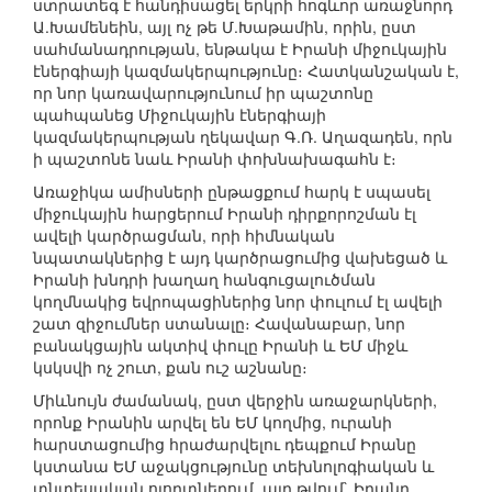
ստրատեգ է հանդիսացել երկրի հոգևոր առաջնորդ
Ա.Խամենեին, այլ ոչ թե Մ.Խաթամին, որին, ըստ
սահմանադրության, ենթակա է Իրանի միջուկային
էներգիայի կազմակերպությունը։ Հատկանշական է,
որ նոր կառավարությունում իր պաշտոնը
պահպանեց Միջուկային էներգիայի
կազմակերպության ղեկավար Գ.Ռ. Աղազադեն, որն
ի պաշտոնե նաև Իրանի փոխնախագահն է։
Առաջիկա ամիսների ընթացքում հարկ է սպասել
միջուկային հարցերում Իրանի դիրքորոշման էլ
ավելի կարծրացման, որի հիմնական
նպատակներից է այդ կարծրացումից վախեցած և
Իրանի խնդրի խաղաղ հանգուցալուծման
կողմնակից եվրոպացիներից նոր փուլում էլ ավելի
շատ զիջումներ ստանալը։ Հավանաբար, նոր
բանակցային ակտիվ փուլը Իրանի և ԵՄ միջև
կսկսվի ոչ շուտ, քան ուշ աշնանը։
Միևնույն ժամանակ, ըստ վերջին առաջարկների,
որոնք Իրանին արվել են ԵՄ կողմից, ուրանի
հարստացումից հրաժարվելու դեպքում Իրանը
կստանա ԵՄ աջակցությունը տեխնոլոգիական և
տնտեսական ոլորտներում, այդ թվում` Իրանը