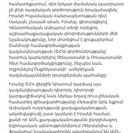
համատեքստում, դեռ երկար ժամանակ պատրաստ
չի լինի ռազմական գործողություն իրականացնել
Իրանի Իսլամական Հանրապետության դեմ։
Սակայն, չնայած սրան, Իրանը, գիտակցելով
Կենտրոնական Ասիայում տեղի ունեցող
աշխարհաքաղաքական փոփոխությունների մեծ
նշանակությունը, նոր մոտեցում է ցուցաբերում
Շանհայի համագործակցության
կազմակերպության (ՇՀԿ) գործունեությանը`
հատուկ կարևորելով Չինաստանի և Ռուսաստանի
հետ համագործակցությունը, ինչպես նաև
ողջունելով Ուզբեկստանի` ամերիկյան
ռազմակայանների դուրսբերման պահանջը։
Իրանը ՇՀԿ վերջին նիստում դարձավ այս
կազմակերպության դիտորդ, դիտորդի
կարգավիճակով նաև ներկա եղավ ռուս-չինական
համատեղ զինավարժությանը Հեռավոր Արև ելքում։
Ասիական ուղղությամբ քաղաքականության
ակտիվացումը շատ կարևոր է Իրանի համար,
քանի որ ԱՄՆ քաղաքականությանն ընդդիմացող
եվրոպական պետություններում (Գերմանիա և
Ֆրանսիա) նշանակալիորեն ակտիվանում են ԱՄՆ-