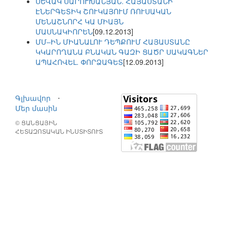
ՍԵՎԱԿ ՍԱՐՈՒԽԱՆՅԱՆ. ՀԱՅԱՍՏԱՆԻ
ԷՆԵՐԳԵՏԻԿ ՇՈՒԿԱՅՈՒՄ ՌՈՒՍԱԿԱՆ
ՄԵՆԱՇՆՈՐՀ ԿԱ ՄԻԱՅՆ
ՄԱՍՆԱԿԻՈՐԵՆ
[09.12.2013]
ՄՄ–ԻՆ ՄԻԱՆԱԼՈՒ ԴԵՊՔՈՒՄ ՀԱՅԱՍՏԱՆԸ
ԿԿԱՐՈՂԱՆԱ ԲՆԱԿԱՆ ԳԱԶԻ ՑԱԾՐ ՍԱԿԱԳՆԵՐ
ԱՊԱՀՈՎԵԼ. ՓՈՐՁԱԳԵՏ
[12.09.2013]
Գլխավոր
⋅
Մեր մասին
© ՑԱՆՑԱՅԻՆ
ՀԵՏԱԶՈՏԱԿԱՆ ԻՆՍՏԻՏՈՒՏ