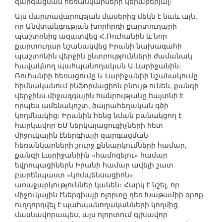
զարգացման հեռանկարների վերաբերյալ։
Այս մարտավարության մասերից մեկն է նաև այն,
որ Անվտանգության խորհրդի քարտուղարի
պաշտոնից ազատվեց Հ.Ռուհանին և նոր
քարտուղար նշանակվեց Իրանի նախագահի
պաշտոնին վերջին ընտրությունների ժամանակ
հավակնող պահպանողական Ա.Լարիջանին։
Ռուհանիի հեռացումը և Լարիջանիի նշանակումը
հիմնականում ինֆորմացիոն բնույթ ունեն, քանզի
վերջինս միջազգային հանրությանը հայտնի է
որպես ամենակոշտ, ծայրահեղական գծի
կողմնակից։ Իրանին հենց նման բանակցող է
հարկավոր ԵՄ ներկայացուցիչների հետ
միջուկային էներգիայի զարգացման
հեռանկարների շուրջ քննարկումների համար,
քանզի Լարիջանիին «համոզելու» համար
եվրոպացիներն Իրանի համար ավելի շատ
բարենպաստ «կոմպենսացիոն»
առաջարկություններ կանեն։ Հարկ է նշել, որ
միջուկային էներգիայի ոլորտը դեռ Խաթամիի օրոք
ուղղորդվել է պահպանողականների կողմից,
մասնավորապես, այս ոլորտում գլխավոր