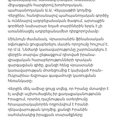
միջազգային հարցերով խորհրդական,
պահպանողական Ա.Ա. Վելայաթիի կողմից։
Վերջինս, հանդիսանալով պահպանողական գործիչ
և ունենալով ադրբեջանական ծագում, արտաքին
գործերի նախարար եղած տարիներին երբև է չի
առանձնացել ադրբեջանամետ դիրքորոշմամբ։
Միևնույն ժամանակ, Վրաստանին ֆինանսական
օգնություն ցուցաբերելու մասին որոշումը հուշում է,
որ Մ.Ա. Նեժադի կառավարությունը շարունակելու է
վերջին տարվա ընթացքում դիտված իրանա-
վրացական հարաբերությունների դրական
զարգացման գիծը, քանզի հենց Վրաստանի
կառավարության մոտեցումից է կախված Իրան–
Ուկրաինա–Եվրոպա գազամուղի կառուցման
հեռանկարը։
Վերջին մեկ ամիսը ցույց տվեց, որ Իրանը մտադիր է
էլ ավելի աշխուժացնել իր քաղաքականությունն
Իրաքում, որտեղ դաշնության ստեղծումը
հրապարակայնորեն ողջունվում է Իրանի
ղեկավարության կողմից, քանզի Իրանին
սահմանակից իրաքյան տարածքները