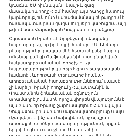
կդառնա ԵՄ հիմնական «նավթ և գազ
մատակարարողը»: ԵՄ համար այս հարցը հատուկ
կարևորություն ունի և միաժամանակ ենթադրում է
համապատասխան գազամուղների կառուցում, այդ
թվում նաև Հարավային Կովկասի տարածքով։
Օգոստոսին Իրանում Ադրբեջանի դեսպանը
հայտարարեց, որ իր երկրի համար Մ.Ա. Նեժադի
ընտրությունը դրական մեծ հետևանքներ կարող է
ունենալ, քանզի Ռաֆսանջանին վառ ընդգծված
հակաադրբեջանական գործիչ է։ Այս
հայտարարությունը կարելի է զուտ քաղաքական
համարել, և որոշակի տեղաշարժ իրանա-
ադրբեջանական հարաբերություններում սպասել
չի կարելի։ Իրանի որոշումը Հայաստանին և
Վրաստանին ֆինանսական օգնություն
տրամադրելու մասին որոշակիորեն վկայությունն է
այն բանի, որ Իրանը շարունակելու է Հարավային
Կովկասում իր նախկին մարտավարությունը և այն
մշակվելու է, ինչպես նախկինում, ոչ այնքան
արտաքին գործերի նախարարությունում, որքան
երկրի հոգևոր առաջնորդ Ա.Խամենեիի
գրասենյակում, մասնավորապես, Խամենեիի