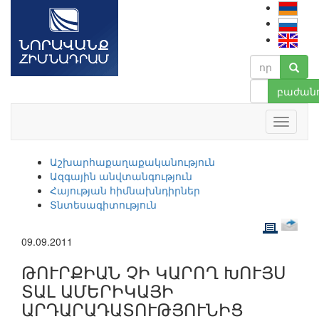
բաժանո
Աշխարհաքաղաքականություն
Ազգային անվտանգություն
Հայության հիմնախնդիրներ
Տնտեսագիտություն
09.09.2011
ԹՈՒՐՔԻԱՆ ՉԻ ԿԱՐՈՂ ԽՈՒՅՍ
ՏԱԼ ԱՄԵՐԻԿԱՅԻ
ԱՐԴԱՐԱԴԱՏՈՒԹՅՈՒՆԻՑ