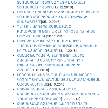
ՑԵՂԱՍՊԱՆՈՒԹՅՈՒՆԸ ՊԵՏՔ Է ԱՆՎԱՆԻ
ՑԵՂԱՍՊԱՆՈՒԹՅՈՒՆ
[12.12.2018]
ՍԵՆԱՏՈՐ ՄԵՆԵՆԴԵՍԸ ՀԵՏԱՁԳՈՒՄ Է ՍԵՆԱՏԻ
ԿՈՂՄԻՑ ԱԴՐԲԵՋԱՆՈՒՄ ԱՄՆ ԴԵՍՊԱՆԻ
ՀԱՍՏԱՏՈՒՄԸ
[05.12.2018]
ՊԵ՞ՏՔ Է ԱՐԴՅՈՔ ՀԱՅԱՍՏԱՆԸ
ՔԱՂԱՔԱՑԻՈՒԹՅՈՒՆ ՇՆՈՐՀԻ ՕՏԱՐԵՐԿՐՅԱ
ՆԵՐԴՐՈՂՆԵՐԻՆ
[28.11.2018]
ԹՈՒՐՔԻԱՅԻ ԽՈՐՀՐԴԱՐԱՆԻ ՔՈՒՐԴ
ՊԱՏԳԱՄԱՎՈՐԻ ԽԻՍՏ ԵԼՈՒՅԹՆ ԱՎԱՐՏՎԵԼ Է
ԻՐ ԲԱՆՏԱՐԿՈՒԹՅԱՄԲ
[18.11.2018]
ՀԱՄԱՇԽԱՐՀԱՅԻՆ ՏԵՐՈՒԹՅՈՒՆՆԵՐԸ
ՇԱՀԱՐԿՈՒՄ ԵՆ ՍԱՈՒԴՑԻ ԼՐԱԳՐՈՂԻ
ՍՊԱՆՈՒԹՅՈՒՆԸ ՍԵՓԱԿԱՆ ՇԱՀԵՐԻ
ՀԱՄԱՐ
[31.10.2018]
ԷՐԴՈՂԱՆԻ ՀԵՏ ԿԱՊՎԱԾ ՄԵԿ ԱՅԼ ԽՈՇՈՐ
ԿՈՌՈՒՊՑԻՈՆ ՍԿԱՆԴԱԼ՝ ԱՅՍ ԱՆԳԱՄ ՄԻԱՑՅԱԼ
ՆԱՀԱՆԳՆԵՐՈՒՄ
[24.10.2018]
ՄԵԾ ԲՐԻՏԱՆԻԱՆ ՀԵՏԱՔՆՆՈՒՄ Է
ԱԴՐԲԵՋԱՆՑԻ ԲԱՆԿԻՐԻ ԿՆՈՋ ԲԱԶՄԱՄԻԼԻՈՆ
ԴՈԼԱՐՆԵՐԻ ԳՆՈՒՄՆԵՐԸ
[17.10.2018]
ՀԱՅԱՍՏԱՆԸ ՈՉ ՄԻԱՅՆ ՆԵՐԴՐՈՒՄՆԵՐԻ