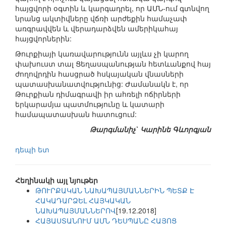
հայցվորի օգտին և կարգադրել, որ ԱՄՆ-ում գտնվող
նրանց ակտիվները վճռի արժեքին համաչափ
առգրավվեն և վերադարձվեն ամերիկահայ
հայցվորներին:
Թուրքիայի կառավարությունն այլևս չի կարող
փախուստ տալ Ցեղասպանության հետևանքով հայ
ժողովրդին հասցրած հսկայական վնասների
պատասխանատվությունից: Ժամանակն է, որ
Թուրքիան դիմագրավի իր ահռելի ոճիրների
երկարամյա պատմությունը և կատարի
համապատասխան հատուցում:
Թարգմանիչ` Կարինե Գևորգյան
դեպի ետ
Հեղինակի այլ նյութեր
ԹՈՒՐՔԱԿԱՆ ՆԱԽԱՊԱՅՄԱՆՆԵՐԻՆ ՊԵՏՔ Է
ՀԱԿԱԴԱՐՁԵԼ ՀԱՅԿԱԿԱՆ
ՆԱԽԱՊԱՅՄԱՆՆԵՐՈՎ
[19.12.2018]
ՀԱՅԱՍՏԱՆՈՒՄ ԱՄՆ ԴԵՍՊԱՆԸ ՀԱՅՈՑ