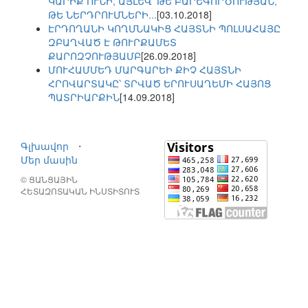
ԿԱՐԻՔ ՈՒՆԻ, ԱՅԼԵՎ՝ ԹԵ ԲԱՐԵԳՈՐԾՈՒԹՅԱՆ,
ԹԵ ՆԵՐԴՐՈՒՄՆԵՐԻ...
[03.10.2018]
ԷՐԴՈՂԱՆԻ ԿՈՂՄՆԱԿԻՑ ՀԱՅՏՆԻ ՊՈԼՍԱՀԱՅԸ
ԶԲԱՂՎԱԾ Է ԹՈՒՐՔԱՄԵՏ
ՔԱՐՈԶՉՈՒԹՅԱՄԲ
[26.09.2018]
ՄՈՒՀԱՄՄԵԴ ՄԱՐԳԱՐԵԻ ՔԻՉ ՀԱՅՏՆԻ
ՀՐՈՎԱՐՏԱԿԸ՝ ՏՐՎԱԾ ԵՐՈՒՍԱՂԵՄԻ ՀԱՅՈՑ
ՊԱՏՐԻԱՐՔԻՆ
[14.09.2018]
Գլխավոր
⋅
Մեր մասին
© ՑԱՆՑԱՅԻՆ
ՀԵՏԱԶՈՏԱԿԱՆ ԻՆՍՏԻՏՈՒՏ