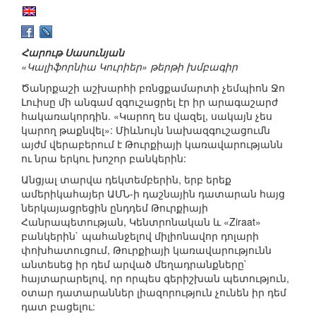
Հարութ Սասունյան
«Կալիֆորնիա Կուրիեր» թերթի խմբագիր
Ծանրքաշի աշխարհի բռնցքամարտի չեմպիոն Ջո
Լուիսը մի անգամ զգուշացրել էր իր արագաշարժ
հակառակորդին. «Կարող ես վազել, սակայն չես
կարող թաքնվել»: Միևնույն նախազգուշացումն
այժմ վերաբերում է Թուրքիայի կառավարությանն
ու նրա երկու խոշոր բանկերին:
Անցյալ տարվա դեկտեմբերին, երբ երեք
ամերիկահայեր ԱՄՆ-ի դաշնային դատարան հայց
ներկայացրեցին ընդդեմ Թուրքիայի
Հանրապետության, Կենտրոնական և «Ziraat»
բանկերին` պահանջելով միլիոնավոր դոլարի
փոխհատուցում, Թուրքիայի կառավարությունն
անտեսեց իր դեմ արված մեղադրանքները`
հայտարարելով, որ որպես գերիշխան պետություն,
օտար դատարաններ լիազորություն չունեն իր դեմ
դատ բացելու: