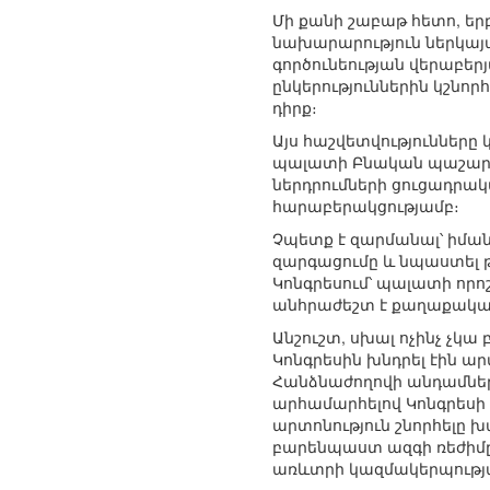
Մի քանի շաբաթ հետո, ե
նախարարություն ներկայ
գործունեության վերաբերյ
ընկերություններին կշնո
դիրք։
Այս հաշվետվությունները 
պալատի Բնական պաշարնե
ներդրումների ցուցադրակ
հարաբերակցությամբ։
Չպետք է զարմանալ՝ իման
զարգացումը և նպաստել թ
Կոնգրեսում՝ պալատի որո
անհրաժեշտ է քաղաքակա
Անշուշտ, սխալ ոչինչ չկա
Կոնգրեսին խնդրել էին ար
Հանձնաժողովի անդամներ
արհամարհելով Կոնգրեսի 
արտոնություն շնորհելը 
բարենպաստ ազգի ռեժիմը
առևտրի կազմակերպությա