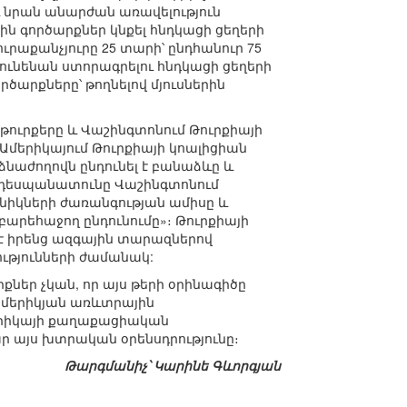
և նրան անարժան առավելություն
ին գործարքներ կնքել հնդկացի ցեղերի
ուրաքանչյուրը 25 տարի՝ ընդհանուր 75
 կունենան ստորագրելու հնդկացի ցեղերի
ծարքները՝ թողնելով մյուսներին
թուրքերը և Վաշինգտոնում Թուրքիայի
Ամերիկայում Թուրքիայի կոալիցիան
ձնաժողովն ընդունել է բանաձևը և
յի դեսպանատունը Վաշինգտոնում
բնիկների ժառանգության ամիսը և
արեհաջող ընդունումը»։ Թուրքիայի
է իրենց ազգային տարազներով
ւթյունների ժամանակ:
քներ չկան, որ այս թերի օրինագիծը
 ամերիկյան առևտրային
մերիկայի քաղաքացիական
ր այս խտրական օրենսդրությունը։
Թարգմանիչ՝ Կարինե Գևորգյան