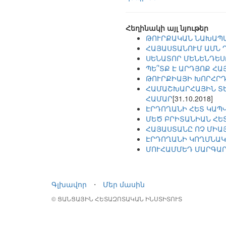
Հեղինակի այլ նյութեր
ԹՈՒՐՔԱԿԱՆ ՆԱԽԱՊԱ
ՀԱՅԱՍՏԱՆՈՒՄ ԱՄՆ 
ՍԵՆԱՏՈՐ ՄԵՆԵՆԴԵՍ
ՊԵ՞ՏՔ Է ԱՐԴՅՈՔ Հ
ԹՈՒՐՔԻԱՅԻ ԽՈՐՀՐԴ
ՀԱՄԱՇԽԱՐՀԱՅԻՆ ՏԵ
ՀԱՄԱՐ
[31.10.2018]
ԷՐԴՈՂԱՆԻ ՀԵՏ ԿԱՊՎ
ՄԵԾ ԲՐԻՏԱՆԻԱՆ ՀԵ
ՀԱՅԱՍՏԱՆԸ ՈՉ ՄԻԱՅ
ԷՐԴՈՂԱՆԻ ԿՈՂՄՆԱԿ
ՄՈՒՀԱՄՄԵԴ ՄԱՐԳԱՐ
Գլխավոր
⋅
Մեր մասին
© ՑԱՆՑԱՅԻՆ ՀԵՏԱԶՈՏԱԿԱՆ ԻՆՍՏԻՏՈՒՏ