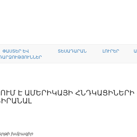
ՓԱՍՏԵՐ ԵՎ
ՏԵՍԱԴԱՐԱՆ
ԼՈՒՐԵՐ
Ա
ԴԱՐՁՈՒԹՅՈՒՆՆԵՐ
ՈՒՄ Է ԱՄԵՐԻԿԱՅԻ ՀՆԴԿԱՑԻՆԵՐԻ
ՏԻՐԱՆԱԼ
երթի խմբագիր