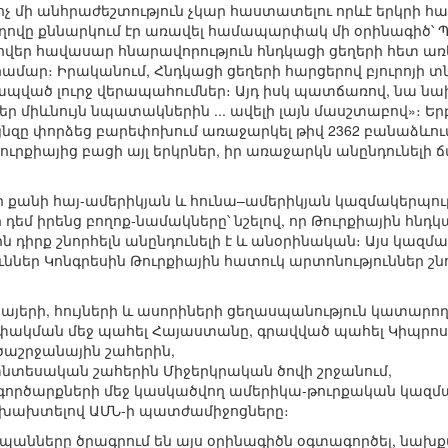
 ոչ մի անհրաժեշտություն չկար հաստատելու որևէ երկրի 
վը քննարկում էր առավել համապարփակ մի օրինագիծ՝ Պա
վեր հավասար հնարավորություն հնդկացի ցեղերի հետ ա
համար։ Իրականում, Հնդկացի ցեղերի հարցերով բյուրոյի տ
ապված լուրջ վերապահումներ։ Այդ իսկ պատճառով, նա նա
յեր միևնույն նպատակներին ... ավելի լայն մասշտաբով»։ 
նզը փորձեց բարեփոխում առաջարկել թիվ 2362 բանաձևում՝
Թուրքիայից բացի այլ երկրներ, իր առաջարկն անընդունել
ի քանի հայ-ամերիկյան և հունա–ամերիկյան կազմակերպո
 դեմ իրենց բողոք-նամակները՝ նշելով, որ Թուրքիային հն
 դիրք շնորհելն անընդունելի է և անօրինական։ Այս կազմա
ններ Կոնգրեսին Թուրքիային հատուկ արտոնություններ շնո
 հայերի, հույների և ասորիների ցեղասպանություն կատարող
ափակման մեջ պահել Հայաստանը, գրավված պահել Կիպրոս
աշրջանային շահերին,
տնտեսական շահերին Միջերկրական ծովի շրջանում,
գործարքների մեջ կասկածվող ամերիկա-թուրքական կազմա
 խախտելով ԱՄՆ-ի պատժամիջոցները։
պանները ծրագրում են այս օրինագիծն օգտագործել, նախ