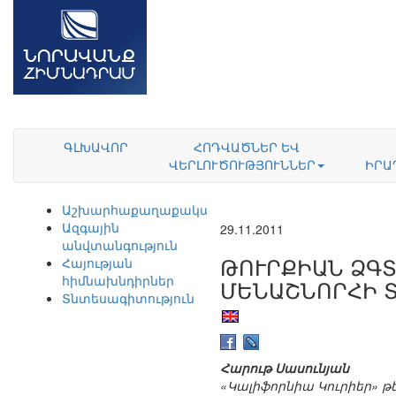
ԳԼԽԱՎՈՐ
ՀՈԴՎԱԾՆԵՐ ԵՎ
ՎԵՐԼՈՒԾՈՒԹՅՈՒՆՆԵՐ
ԻՐԱ
Աշխարհաքաղաքականություն
Ազգային
29.11.2011
անվտանգություն
ԹՈՒՐՔԻԱՆ ՁԳՏ
Հայության
հիմնախնդիրներ
ՄԵՆԱՇՆՈՐՀԻ 
Տնտեսագիտություն
Հարութ Սասունյան
«Կալիֆորնիա Կուրիեր» թ