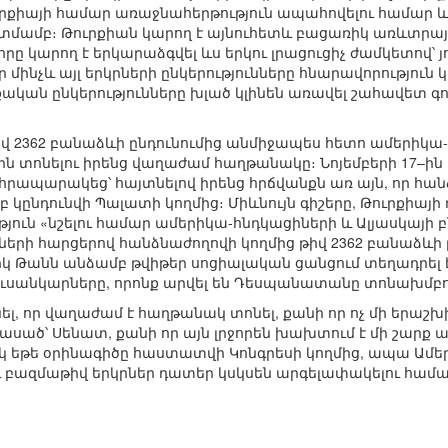
ւրքիայի համար առաջնահերթություն ապահովելու համար 
կատմամբ։ Թուրքիան կարող է այնուհետև բացառիկ առևտրայ
րը կարող է երկարաձգվել ևս երկու լրացուցիչ ժամկետով՝ յ
ր մինչև այլ երկրների ընկերությունները հնարավորություն
ական ընկերությունները խլած կլինեն առավել շահավետ գոր
վ 2362 բանաձևի ընդունումից անմիջապես հետո ամերիկա-
տոնելու իրենց վաղաժամ հաղթանակը։ Նոյեմբերի 17–ին 
 հրապարակեց՝ հայտնելով իրենց հրճվանքն առ այն, որ հան
մբ կընդունվի Պալատի կողմից։ Միևնույն գիշերը, Թուրքիա
թյուն «նշելու համար ամերիկա-հնդկացիների և Ալյասկայի 
ի հարցերով հանձնաժողովի կողմից թիվ 2362 բանաձևի բ
 Թանն անձամբ թվիթեր սոցիալական ցանցում տեղադրել 
ուսանկարները, որոնք արվել են Դեսպանատանը տոնախմբո
լ, որ վաղաժամ է հաղթանակ տոնել, քանի որ ոչ մի երաշխի
 չասած՝ Սենատ, քանի որ այն լրջորեն խախտում է մի շարք
սկ եթե օրինագիծը հաստատվի Կոնգրեսի կողմից, ապա Ա
 բազմաթիվ երկրներ դատեր կսկսեն արգելափակելու համա