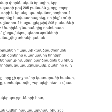
համար փորձնական ծրագիր, երբ
լատի թիվ 205 բանաձևը, որը բոլոր
ռևտրի և նրանց պատկանող հողերում
նօրենը հավաստիացրեց, որ ինքն ունի
խընտրում է աջակցել թիվ 205 բանաձևի
Երբ Մարիլենդ նահանգից դեմոկրատ
 ընդլայնելով պետությունների
ի ճանաչվեց տեխնիկական
ւթյուններ Պալատի Հանձնաժողովին
դկացի ցեղերին պատկանող հողերի
կերպությունները բարձրացրել են հինգ
րհելու կապակցությամբ, քանի որ այդ
ը, որը չի զղջում իր կատարածի համար,
ը, առճակատվել Իսրայելի հետ և վնաս
կերպությունների հետ,
քան ավելի համապարփակ թիվ 205