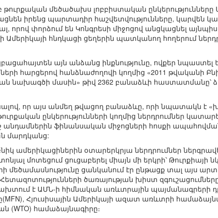
րբ թուրքական մեծածախս լոբբիստական ընկերություններ
ացնեն իրենց պարտադիր հաշվետվությունները, կարվեն կա
ալ, որով փորձում են Կոնգրեսի միջոցով անցկացնել այնպի
րհի Ամերիկայի հնդկացի ցեղերին պատկանող հողերում ներ
կբացահայտեն այն անձանց ինքնությունը, ովքեր նպաստել ե
րի հարցերով հանձնաժողովի կողմից «2011 թվականի Բնի
ան նախագծի մասին» թիվ 2362 բանաձևի հաստատմանը՝ ձայ
ալով, որ այս անմեղ թվացող բանաձևը, որի նպատակն է 
ուրքական ընկերությունների կողմից ներդրումներ կատարել
շ անդամներին ֆինանսական միջոցների հոսքի ապահովման 
ն մարդկանց:
 բնիկ ամերիկացիներին օտարերկրյա ներդրումներ ներգրավելո
տոնյալ մոտեցում ցուցաբերել միայն մի երկրի՝ Թուրքիայի 
ի մեծամասնությունը ցանկանում էր ընթացք տալ այս ար
Հետազոտությունների ծառայության խիստ զգուշացումները,
խախտում է ԱՄՆ-ի հիմնական առևտրային պայմանագրերի դրո
(MFN), Հյուսիսային Ամերիկայի ազատ առևտրի համաձայն
ն (WTO) համաձայնագիրը։