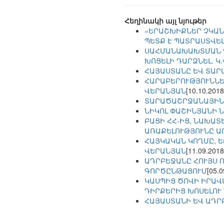
Հեղինակի այլ նյութեր
«ԵՐԱՇԽԻՔՆԵՐ ՉԿԱՆ
ՊԵՏՔ Է ՊԱՏՐԱՍՏՎԵԼ
ՍԱՀՄԱՆԱԽԱԽՏՄԱՆ Դ
ԽՈՑԵԼԻ ԴԱՐՁՆԵԼ. Կ
ՀԱՅԱՍՏԱՆԸ ԵՎ ՏԱՐ
ՀԱՐԱԲԵՐՈՒԹՅՈՒՆՆԵՐ
ՎԵՐԱՆՅԱՆ
[10.10.2018
ՏԱՐԱԾԱՇՐՋԱՆԱՅԻՆ
ՆԻԿՈԼ ՓԱՇԻՆՅԱՆԻ 
ԲԱՑԻ ՀՀ-ԻՑ, ՆԱԽԱՏ
ԱՌԱՔԵԼՈՒԹՅՈՒՆԸ Ա
ՀԱՅԿԱԿԱՆ ԿՈՂՄԸ, Ե
ՎԵՐԱՆՅԱՆ
[11.09.2018
ԱԴՐԲԵՋԱՆԸ ՀՈՒՅՍ 
ԳՈՐԾԸՆԹԱՑՈՒՄ
[05.0
ԿԱՍՊԻՑ ԾՈՎԻ ԻՐԱՎ
ԴԻՐՔԵՐԻՑ ԽՈՍԵԼՈՒ 
ՀԱՅԱՍՏԱՆԻ ԵՎ ԱԴՐ