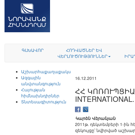
ԳԼԽԱՎՈՐ
ՀՈԴՎԱԾՆԵՐ ԵՎ
ՎԵՐԼՈՒԾՈՒԹՅՈՒՆՆԵՐ
ԻՐԱ
Աշխարհաքաղաքականություն
Ազգային
16.12.2011
անվտանգություն
ՀՀ ԿՈՌՈՒՊՑԻԱ
Հայության
հիմնախնդիրներ
INTERNATIONAL.
Տնտեսագիտություն
Կարեն Վերանյան
2011թ. դեկտեմբերի 1-ին
զեկույցը՝ նվիրված աշխա