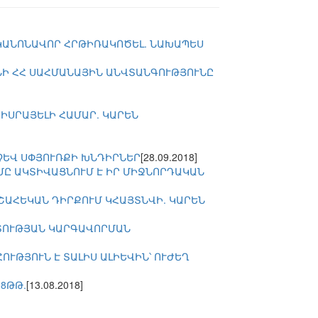
 ԿԱՆՈՆԱՎՈՐ ՀՐԹԻՌԱԿՈԾԵԼ. ՆԱԽԱՊԵՍ
ՆԻ ՀՀ ՍԱՀՄԱՆԱՅԻՆ ԱՆՎՏԱՆԳՈՒԹՅՈՒՆԸ
ԻՍՐԱՅԵԼԻ ՀԱՄԱՐ. ԿԱՐԵՆ
ՉԵՎ ՍՓՅՈՒՌՔԻ ԽՆԴԻՐՆԵՐ
[28.09.2018]
ՂՄԸ ԱԿՏԻՎԱՑՆՈՒՄ Է ԻՐ ՄԻՋՆՈՐԴԱԿԱՆ
ՇԱՀԵԿԱՆ ԴԻՐՔՈՒՄ ԿՀԱՅՏՆՎԻ. ԿԱՐԵՆ
ՐՏՈՒԹՅԱՆ ԿԱՐԳԱՎՈՐՄԱՆ
ՒԹՅՈՒՆ Է ՏԱԼԻՍ ԱԼԻԵՎԻՆ՝ ՈՒԺԵՂ
8ԹԹ.
[13.08.2018]