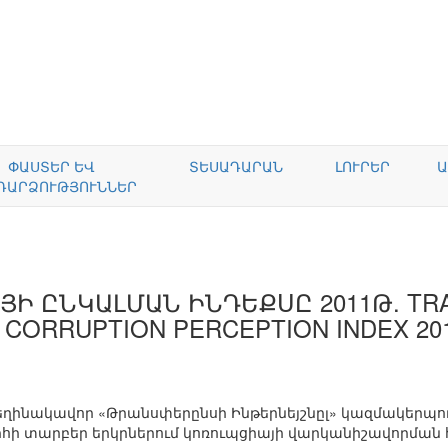
ՓԱՍՏԵՐ ԵՎ
ՏԵՍԱԴԱՐԱՆ
ԼՈՒՐԵՐ
Ա
ԴԱՐՁՈՒԹՅՈՒՆՆԵՐ
ՅԻ ԸՆԿԱԼՄԱՆ ԻՆԴԵՔՍԸ 2011Թ. TR
 CORRUPTION PERCEPTION INDEX 20
 հեղինակավոր «Թրանսփերընսի Ինթերնեյշնըլ» կազմակերպ
րհի տարբեր երկրներում կոռուպցիայի վարկանիշավորման 