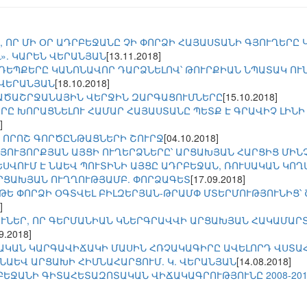
, ՈՐ ՄԻ ՕՐ ԱԴՐԲԵՋԱՆԸ ՉԻ ՓՈՐՁԻ ՀԱՅԱՍՏԱՆԻ ԳՅՈՒՂԵՐԸ
». ԿԱՐԵՆ ՎԵՐԱՆՅԱՆ
[13.11.2018]
ԵՊՔԵՐԸ ԿԱՆՈՆԱՎՈՐ ԴԱՐՁՆԵԼՈՎ՝ ԹՈՒՐՔԻԱՆ ՆՊԱՏԱԿ ՈՒ
.ՎԵՐԱՆՅԱՆ
[18.10.2018]
ԱԾԱՇՐՋԱՆԱՅԻՆ ՎԵՐՋԻՆ ԶԱՐԳԱՑՈՒՄՆԵՐԸ
[15.10.2018]
Ը ԽՈՐԱՑՆԵԼՈՒ ՀԱՄԱՐ ՀԱՅԱՍՏԱՆԸ ՊԵՏՔ Է ԳՐԱՎԻՉ ԼԻՆԻ 
]
 ՈՐՈՇ ԳՈՐԾԸՆԹԱՑՆԵՐԻ ՇՈՒՐՋ
[04.10.2018]
ՆՅՈՒՅՈՐՔՅԱՆ ԱՅՑԻ ՈՒՂԵՐՁՆԵՐԸ՝ ԱՐՑԱԽՅԱՆ ՀԱՐՑԻՑ ՄԻՆ
ԵՍՎՈՒՄ Է ՆԱԵՎ ՊՈՒՏԻՆԻ ԱՅՑԸ ԱԴՐԲԵՋԱՆ, ՌՈՒՍԱԿԱՆ ԿՈ
ՐՑԱԽՅԱՆ ՈՒՂՂՈՒԹՅԱՄԲ. ՓՈՐՁԱԳԵՏ
[17.09.2018]
ԹԵ ՓՈՐՁԻ ՕԳՏՎԵԼ ԲԻԼԶԵՐՅԱՆ-ԹՐԱՄՓ ՄՏԵՐՄՈՒԹՅՈՒՆԻՑ՝ 
]
ՈՒՆԵՐ, ՈՐ ԳԵՐՄԱՆԻԱՆ ԿՆԵՐԳՐԱՎՎԻ ԱՐՑԱԽՅԱՆ ՀԱԿԱՄԱ
9.2018]
ԱԿԱՆ ԿԱՐԳԱՎԻՃԱԿԻ ՄԱՍԻՆ ՀՌՉԱԿԱԳԻՐԸ ԱՎԵԼՈՐԴ ՎՍՏԱՀՈ
ՆԱԵՎ ԱՐՑԱԽԻ ՀԻՄՆԱՀԱՐՑՈՒՄ. Կ. ՎԵՐԱՆՅԱՆ
[14.08.2018]
ԲԵՋԱՆԻ ԳԻՏԱՀԵՏԱԶՈՏԱԿԱՆ ՎԻՃԱԿԱԳՐՈՒԹՅՈՒՆԸ 2008-201