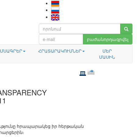
բաժանորդագրվել
ՄՍԱԳՐԵՐ
ՀՐԱՏԱՐԱԿՈՒՄՆԵՐ
ՄԵՐ
ՄԱՍԻՆ
ANSPARENCY
11
ությունը հրապարակեց իր հերթական
հարցերին։