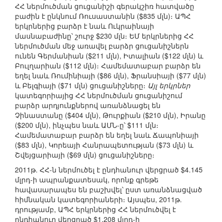
ՀՀ ներմուծման ցուցանիշի գերակշիռ հատվածը
բաժին է ընկնում Ռուսաստանին ($835 մլն)։ ԱՊՀ
երկրներից բարձր է նաև Ուկրաինայի
մասնաբաժինը՝ շուրջ $230 մլն։ ԵՄ երկրներից ՀՀ
ներմուծման մեջ առավել բարձր ցուցանիշներն
ունեն Գերմանիան ($211 մլն), Իտալիան ($122 մլն) և
Բուլղարիան ($112 մլն)։ Համեմատաբար բարձր են
եղել նաև Ռումինիայի ($86 մլն), Ֆրանսիայի ($77 մլն)
և Բելգիայի ($71 մլն) ցուցանիշները։
Այլ երկրներ
կատեգորիայից ՀՀ ներմուծման ցուցանիշում
բարձր արդյունքներով առանձնացել են
Չինաստանը ($404 մլն), Թուրքիան ($210 մլն), Իրանը
($200 մլն), ինչպես նաև ԱՄՆ-ը՝ $111 մլն։
Համեմատաբար բարձր են եղել նաև Ճապոնիայի
($83 մլն), Կորեայի Հանրապետության ($73 մլն) և
Շվեյցարիայի ($69 մլն) ցուցանիշները։
2011թ. ՀՀ-ն ներմուծել է ընդհանուր վերցրած $4.145
մլրդ-ի ապրանքատեսակ, որոնք գրեթե
հավասարապես են բաշխվել՝ ըստ առանձնացված
հիմնական կատեգորիաների։ Այսպես, 2011թ.
դրությամբ, ԱՊՀ երկրներից ՀՀ ներմուծվել է
ընդհանուր վերցրած $1.208 մլրդ-ի