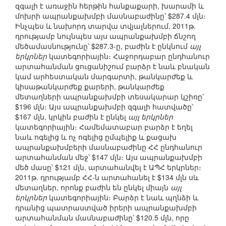
զգալի է առաջին հերթին հանքաքարի, խարամի և
մոխրի ապրանքախմբի մասնաբաժինը՝ $287.4 մլն։
Ինչպես և նախորդ տարվա տվյալներում, 2011թ.
դրությամբ նույնպես այս ապրանքախմբի ճնշող
մեծամասնությունը՝ $287.3-ը, բաժին է ընկնում
այլ
երկրներ
կատեգորիային։ Հաջորդաբար ընդհանուր
արտահանման ցուցանիշում բարձր է նաև բնական
կամ արհեստական մարգարտի, թանկարժեք և
կիսաթանկարժեք քարերի, թանկարժեք
մետաղների ապրանքախմբի տեսակարար կշիռը՝
$196 մլն։ Այս ապրանքախմբի զգալի հատվածը՝
$167 մլն, կրկին բաժին է ընկել
այլ երկրներ
կատեգորիային։ Համեմատաբար բարձր է եղել
նաև ոգելից և ոչ ոգելից ըմպելիք և քացախ
ապրանքախմբերի մասնաբաժինը ՀՀ ընդհանուր
արտահանման մեջ՝ $147 մլն։ Այս ապրանքախմբի
մեծ մասը՝ $121 մլն, արտահանվել է ԱՊՀ երկրներ։
2011թ. դրությամբ ՀՀ-ն արտահանել է $134 մլն սև
մետաղներ, որոնք բաժին են ընկել միայն
այլ
երկրներ
կատեգորիային։ Բարձր է նաև պղնձի և
դրանից պատրաստված իրերի ապրանքախմբի
արտահանման մասնաբաժինը՝ $120.5 մլն, որը