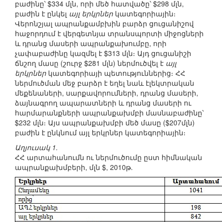
բաժինը՝ $334 մլն, որի մեծ հատվածը՝ $298 մլն,
բաժին է ընկել
այլ երկրներ
կատեգորիային։
Վերոնշյալ ապրանքամբխին բարձր ցուցանիշով
հաջորդում է վերգետնյա տրանսպորտի միջոցների
և դրանց մասերի ապրանքախումբը, որի
չափաբաժինը կազմել է $313 մլն։ Այդ ցուցանիշի
ճնշող մասը (շուրջ $281 մլն) ներմուծվել է
այլ
երկրներ
կատեգորիայի պետություններից։ ՀՀ
ներմուծման մեջ բարձր է եղել նաև էլեկտրական
մեքենաների, սարքավորումների, դրանց մասերի,
ձայնագրող ապարատների և դրանց մասերի ու
հարմարանքների ապրանքախմբի մասնաբաժինը՝
$232 մլն։ Այս ապրանքախմբի մեծ մասը ($207մլն)
բաժին է ընկնում այլ երկրներ կատեգորիային։
Աղյուսակ 1.
ՀՀ արտահանումն ու ներմուծումը ըստ հիմնական
ապրանքախմբերի, մլն $, 2010թ.