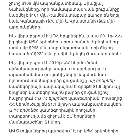
շուրջ $106 մլն ապրանքատեսակ, Միացյալ
Նահանգները, որի համապատասխան ցուցանիշը
կազմել է $101 մլն։ Համեմատաբար բարձր են եղել
նաև Կանադայի ($70 մլն) և Վրաստանի ($62 մլն)
արդյունքները։
Ինչ վերաբերում է ԱՊՀ երկրներին, ապա 2011թ. ՀՀ-
ից դեպի ԱՊՀ երկրներ արտահանվել է ընդհանուր
առմամբ $268 մլն ապրանքատեսակ, որի ճնշող
հատվածը՝ $222 մլն, բաժին է ընկել Ռուսաստանին։
Ինչ վերաբերում է 2010թ. ՀՀ ներմուծման
վիճակագրությանը, ապա ի տարբերություն
արտահանման ցուցանիշների, ներմուծման
ոլորտում ամենաբարձր ցուցանիշը
այլ երկրներ
կատեգորիայի պարագայում է՝ գրեթե $1.6 մլրդ։ Այլ
երկրներ կատեգորիային բարձր ցուցանիշով
հաջորդում է
ԱՊՀ երկրներ
կատեգորիան, որտեղից
ՀՀ ներմուծվել են $1.1 մլրդ-ի ապրանքատեսակներ։
ԱՊՀ երկրներ
կատեգորիային որոշակի
տարբերությամբ զիջում է ԵՄ երկրների
մասնաբաժինը՝ $1 մլրդ։
ԱՎԾ տվյալներից պարզվում է, որ ԱՊՀ երկրներից