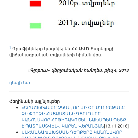
1
Գրաֆիկները կազմվել են ՀՀ ԱՎԾ Տարեգրքի
վիճակագրական տվյալների հիման վրա
«Գլոբուս» վերլուծական հանդես, թիվ 4, 2013
դեպի ետ
Հեղինակի այլ նյութեր
«ԵՐԱՇԽԻՔՆԵՐ ՉԿԱՆ, ՈՐ ՄԻ ՕՐ ԱԴՐԲԵՋԱՆԸ
ՉԻ ՓՈՐՁԻ ՀԱՅԱՍՏԱՆԻ ԳՅՈՒՂԵՐԸ
ԿԱՆՈՆԱՎՈՐ ՀՐԹԻՌԱԿՈԾԵԼ. ՆԱԽԱՊԵՍ ՊԵՏՔ
Է ՊԱՏՐԱՍՏՎԵԼ». ԿԱՐԵՆ ՎԵՐԱՆՅԱՆ
[13.11.2018]
ՍԱՀՄԱՆԱԽԱԽՏՄԱՆ ԴԵՊՔԵՐԸ ԿԱՆՈՆԱՎՈՐ