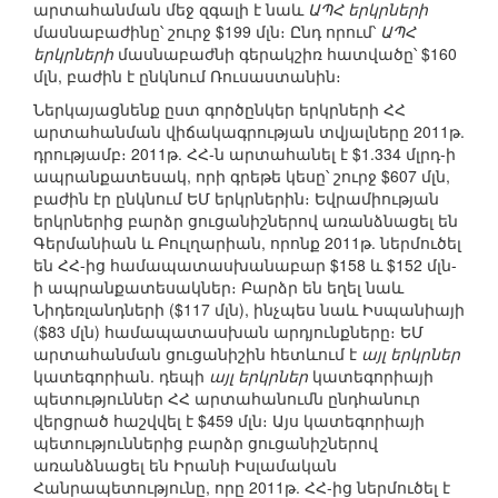
արտահանման մեջ զգալի է նաև
ԱՊՀ երկրների
մասնաբաժինը՝ շուրջ $199 մլն։ Ընդ որում՝
ԱՊՀ
երկրների
մասնաբաժնի գերակշիռ հատվածը՝ $160
մլն, բաժին է ընկնում Ռուսաստանին։
Ներկայացնենք ըստ գործընկեր երկրների ՀՀ
արտահանման վիճակագրության տվյալները 2011թ.
դրությամբ։ 2011թ. ՀՀ-ն արտահանել է $1.334 մլրդ-ի
ապրանքատեսակ, որի գրեթե կեսը՝ շուրջ $607 մլն,
բաժին էր ընկնում ԵՄ երկրներին։ Եվրամիության
երկրներից բարձր ցուցանիշներով առանձնացել են
Գերմանիան և Բուլղարիան, որոնք 2011թ. ներմուծել
են ՀՀ-ից համապատասխանաբար $158 և $152 մլն-
ի ապրանքատեսակներ։ Բարձր են եղել նաև
Նիդեռլանդների ($117 մլն), ինչպես նաև Իսպանիայի
($83 մլն) համապատասխան արդյունքները։ ԵՄ
արտահանման ցուցանիշին հետևում է
այլ երկրներ
կատեգորիան. դեպի
այլ երկրներ
կատեգորիայի
պետություններ ՀՀ արտահանումն ընդհանուր
վերցրած հաշվվել է $459 մլն։ Այս կատեգորիայի
պետություններից բարձր ցուցանիշներով
առանձնացել են Իրանի Իսլամական
Հանրապետությունը, որը 2011թ. ՀՀ-ից ներմուծել է