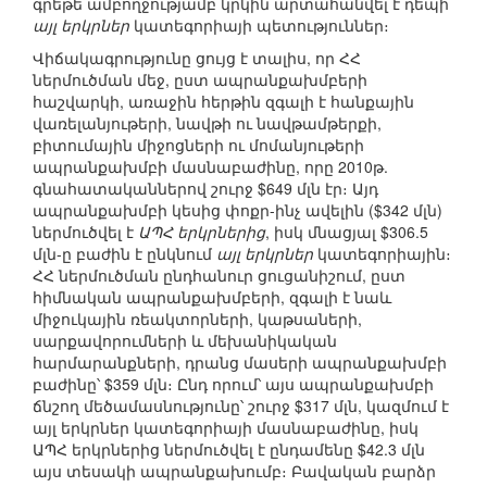
գրեթե ամբողջությամբ կրկին արտահանվել է դեպի
այլ երկրներ
կատեգորիայի պետություններ։
Վիճակագրությունը ցույց է տալիս, որ ՀՀ
ներմուծման մեջ, ըստ ապրանքախմբերի
հաշվարկի, առաջին հերթին զգալի է հանքային
վառելանյութերի, նավթի ու նավթամթերքի,
բիտումային միջոցների ու մոմանյութերի
ապրանքախմբի մասնաբաժինը, որը 2010թ.
գնահատականներով շուրջ $649 մլն էր։ Այդ
ապրանքախմբի կեսից փոքր-ինչ ավելին ($342 մլն)
ներմուծվել է
ԱՊՀ երկրներից
, իսկ մնացյալ $306.5
մլն-ը բաժին է ընկնում
այլ երկրներ
կատեգորիային։
ՀՀ ներմուծման ընդհանուր ցուցանիշում, ըստ
հիմնական ապրանքախմբերի, զգալի է նաև
միջուկային ռեակտորների, կաթսաների,
սարքավորումների և մեխանիկական
հարմարանքների, դրանց մասերի ապրանքախմբի
բաժինը՝ $359 մլն։ Ընդ որում՝ այս ապրանքախմբի
ճնշող մեծամասնությունը՝ շուրջ $317 մլն, կազմում է
այլ երկրներ կատեգորիայի մասնաբաժինը, իսկ
ԱՊՀ երկրներից ներմուծվել է ընդամենը $42.3 մլն
այս տեսակի ապրանքախումբ։ Բավական բարձր