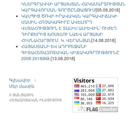
ԿՆԵՐԳՐԱՎՎԻ ԱՐՑԱԽՅԱՆ ՀԱԿԱՄԱՐՏՈՒԹՅԱՆ
ԿԱՐԳԱՎՈՐՄԱՆ ԳՈՐԾԸՆԹԱՑՈՒՄ
[05.09.2018]
ԿԱՍՊԻՑ ԾՈՎԻ ԻՐԱՎԱԿԱՆ ԿԱՐԳԱՎԻՃԱԿԻ
ՄԱՍԻՆ ՀՌՉԱԿԱԳԻՐԸ ԱՎԵԼՈՐԴ
ՎՍՏԱՀՈՒԹՅՈՒՆ Է ՏԱԼԻՍ ԱԼԻԵՎԻՆ՝ ՈՒԺԵՂ
ԴԻՐՔԵՐԻՑ ԽՈՍԵԼՈՒ ՆԱԵՎ ԱՐՑԱԽԻ
ՀԻՄՆԱՀԱՐՑՈՒՄ. Կ. ՎԵՐԱՆՅԱՆ
[14.08.2018]
ՀԱՅԱՍՏԱՆԻ ԵՎ ԱԴՐԲԵՋԱՆԻ
ԳԻՏԱՀԵՏԱԶՈՏԱԿԱՆ ՎԻՃԱԿԱԳՐՈՒԹՅՈՒՆԸ
2008-2018ԹԹ.
[13.08.2018]
Գլխավոր
⋅
Մեր մասին
© ՑԱՆՑԱՅԻՆ
ՀԵՏԱԶՈՏԱԿԱՆ ԻՆՍՏԻՏՈՒՏ