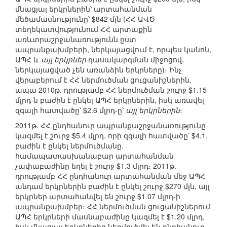
մնացյալ երկրներին՝ արտահանման
մեծամասնությունը՝ $842 մլն (ՀՀ ԱՎԾ
տեղեկատվությունում ՀՀ արտաքին
առևտրաշրջանառությունն ըստ
ապրանքախմբերի, ներկայացվում է, որպես կանոն,
ԱՊՀ և
այլ երկրներ
դասակարգման միջոցով,
ներկայացված չեն առանձին երկրները)։ Ինչ
վերաբերում է ՀՀ ներմուծման ցուցանիշներին,
ապա 2010թ. դրությամբ ՀՀ ներմուծման շուրջ $1.15
մլրդ-ն բաժին է ընկել ԱՊՀ երկրներին, իսկ առավել
զգալի հատվածը՝ $2.6 մլրդ-ը՝
այլ երկրներին
։
2011թ. ՀՀ ընդհանուր ապրանքաշրջանառությունը
կազմել է շուրջ $5.4 մլրդ, որի զգալի հատվածը՝ $4.1,
բաժին է ընկել ներմուծմանը.
համապատասխանաբար արտահանման
չափաբաժինը եղել է շուրջ $1.3 մլրդ։ 2011թ.
դրությամբ ՀՀ ընդհանուր արտահանման մեջ ԱՊՀ
անդամ երկրներին բաժին է ընկել շուրջ $270 մլն, այլ
երկրներ արտահանվել են շուրջ $1.07 մլրդ-ի
ապրանքախմբեր։ ՀՀ ներմուծման ցուցանիշներում
ԱՊՀ երկրների մասնաբաժինը կազմել է $1.20 մլրդ,
իսկ մնացյալ երկրներից ներմուծվել են ընդհանուր