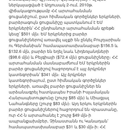
ներկայացված է Աղյուսակ 2-ում, 2010թ.
վիճակագրությամբ ՀՀ արտահանման
ցուցանիշում, ըստ հիմնական գործընկեր երկրների,
բարձրագույն ցուցանիշը պատկանում է ԵՄ
երկրներին՝ ՀՀ ընդհանուր արտահանման գրեթե
կեսը՝ $501 մլն։ ԵՄ երկրներից բարձր
ցուցանիշներով առավել աչքի են ընկել Բուլղարիան
ու Գերմանիան՝ համապատասխանաբար $156.5 և
$132.6 մլն, բարձր են եղել նաև Նիդեռլանդների
($98.6 մլն) և Բելգիայի ($72.4 մլն) ցուցանիշները։ ՀՀ
արտահանման մասնաբաժնում ԵՄ երկրներին
բարձր ցուցանիշով հաջորդում է
այլ երկրներ
կատեգորիան՝ $341 մլն։
Այլ երկրներ
կատեգորիայում, ըստ հիմնական գործընկեր
երկրների, առավել բարձր ցուցանիշներ են
արձանագրել հատկապես Իրանի Իսլամական
Հանրապետությունը (շուրջ $85 մլն) և Միացյալ
Նահանգները (շուրջ $83 մլն)։ Այդ երկու երկրներին
բարձր ցուցանիշներով հաջորդում են Վրաստանը,
ուր ՀՀ-ն արտահանել է շուրջ $49 մլն-ի
ապրանքախմբեր, Չինաստանն ու Կանադան՝
համապատասխանաբար $31 և $30 մլն-ի։ ՀՀ