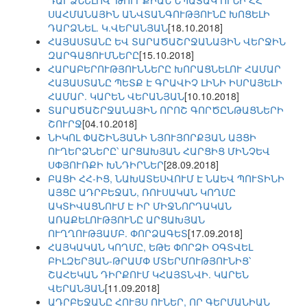
ԴԱՐՁՆԵԼՈՎ՝ ԹՈՒՐՔԻԱՆ ՆՊԱՏԱԿ ՈՒՆԻ ՀՀ
ՍԱՀՄԱՆԱՅԻՆ ԱՆՎՏԱՆԳՈՒԹՅՈՒՆԸ ԽՈՑԵԼԻ
ԴԱՐՁՆԵԼ. Կ.ՎԵՐԱՆՅԱՆ
[18.10.2018]
ՀԱՅԱՍՏԱՆԸ ԵՎ ՏԱՐԱԾԱՇՐՋԱՆԱՅԻՆ ՎԵՐՋԻՆ
ԶԱՐԳԱՑՈՒՄՆԵՐԸ
[15.10.2018]
ՀԱՐԱԲԵՐՈՒԹՅՈՒՆՆԵՐԸ ԽՈՐԱՑՆԵԼՈՒ ՀԱՄԱՐ
ՀԱՅԱՍՏԱՆԸ ՊԵՏՔ Է ԳՐԱՎԻՉ ԼԻՆԻ ԻՍՐԱՅԵԼԻ
ՀԱՄԱՐ. ԿԱՐԵՆ ՎԵՐԱՆՅԱՆ
[10.10.2018]
ՏԱՐԱԾԱՇՐՋԱՆԱՅԻՆ ՈՐՈՇ ԳՈՐԾԸՆԹԱՑՆԵՐԻ
ՇՈՒՐՋ
[04.10.2018]
ՆԻԿՈԼ ՓԱՇԻՆՅԱՆԻ ՆՅՈՒՅՈՐՔՅԱՆ ԱՅՑԻ
ՈՒՂԵՐՁՆԵՐԸ՝ ԱՐՑԱԽՅԱՆ ՀԱՐՑԻՑ ՄԻՆՉԵՎ
ՍՓՅՈՒՌՔԻ ԽՆԴԻՐՆԵՐ
[28.09.2018]
ԲԱՑԻ ՀՀ-ԻՑ, ՆԱԽԱՏԵՍՎՈՒՄ Է ՆԱԵՎ ՊՈՒՏԻՆԻ
ԱՅՑԸ ԱԴՐԲԵՋԱՆ, ՌՈՒՍԱԿԱՆ ԿՈՂՄԸ
ԱԿՏԻՎԱՑՆՈՒՄ Է ԻՐ ՄԻՋՆՈՐԴԱԿԱՆ
ԱՌԱՔԵԼՈՒԹՅՈՒՆԸ ԱՐՑԱԽՅԱՆ
ՈՒՂՂՈՒԹՅԱՄԲ. ՓՈՐՁԱԳԵՏ
[17.09.2018]
ՀԱՅԿԱԿԱՆ ԿՈՂՄԸ, ԵԹԵ ՓՈՐՁԻ ՕԳՏՎԵԼ
ԲԻԼԶԵՐՅԱՆ-ԹՐԱՄՓ ՄՏԵՐՄՈՒԹՅՈՒՆԻՑ՝
ՇԱՀԵԿԱՆ ԴԻՐՔՈՒՄ ԿՀԱՅՏՆՎԻ. ԿԱՐԵՆ
ՎԵՐԱՆՅԱՆ
[11.09.2018]
ԱԴՐԲԵՋԱՆԸ ՀՈՒՅՍ ՈՒՆԵՐ, ՈՐ ԳԵՐՄԱՆԻԱՆ