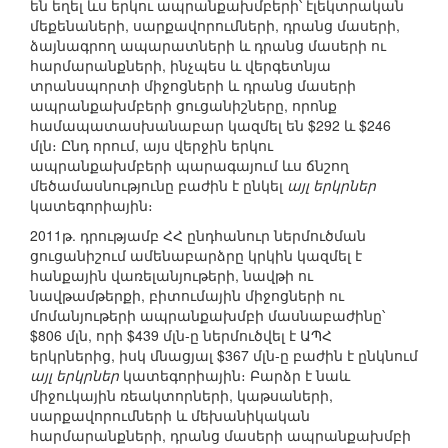
են եղել ևս երկու ապրանքախմբերի՝ էլեկտրական
մեքենաների, սարքավորումների, դրանց մասերի,
ձայնագրող ապարատների և դրանց մասերի ու
հարմարանքների, ինչպես և վերգետնյա
տրանսպորտի միջոցների և դրանց մասերի
ապրանքախմբերի ցուցանիշները, որոնք
համապատասխանաբար կազմել են $292 և $246
մլն։ Ընդ որում, այս վերջին երկու
ապրանքախմբերի պարագայում ևս ճնշող
մեծամասնությունը բաժին է ընկել
այլ երկրներ
կատեգորիային։
2011թ. դրությամբ ՀՀ ընդհանուր ներմուծման
ցուցանիշում ամենաբարձրը կրկին կազմել է
հանքային վառելանյութերի, նավթի ու
նավթամթերքի, բիտումային միջոցների ու
մոմանյութերի ապրանքախմբի մասնաբաժինը՝
$806 մլն, որի $439 մլն-ը ներմուծվել է ԱՊՀ
երկրներից, իսկ մնացյալ $367 մլն-ը բաժին է ընկնում
այլ երկրներ
կատեգորիային։ Բարձր է նաև
միջուկային ռեակտորների, կաթսաների,
սարքավորումների և մեխանիկական
հարմարանքների, դրանց մասերի ապրանքախմբի