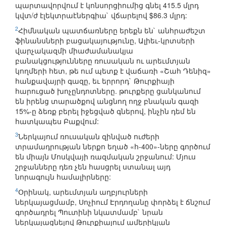
պարտավորվում է կոնսորցիումից գնել 415.5 մլրդ
կվտ/ժ էլեկտրաէներգիա` վճարելով $86.3 մլրդ:
2
Հիմնական պատճառները երեքն են` անհրաժեշտ
ֆինանսների բացակայությունը, Ալիեւ-կրտսերի
վարչակազմի միաժամանակյա
բանակցությունները ռուսական ու արեւմտյան
կողմերի հետ, թե ում պետք է վաճառի «Շահ Դենիզ»
հանքավայրի գազը, եւ երրորդ` Թուրքիայի
հարուցած խոչընդոտները. թուրքերը ցանկանում
են իրենց տարածքով անցնող ողջ բնական գազի
15%-ը ձեռք բերել իջեցված գներով, ինչին դեմ են
հատկապես Բաքվում:
3
Ներկայում ռուսական զինված ուժերի
տրամադրության ներքո եղած «հ-400»-ները գործում
են միայն Մոսկվայի ռազմական շրջանում: Մյուս
շրջանները դեռ չեն հասցրել ստանալ այդ
նորագույն համալիրները:
4
Օրինակ, արեւմտյան աղբյուրների
ներկայացմամբ, Սոչիում Էրդողանը փորձել է ճնշում
գործադրել Պուտինի նկատմամբ` նրան
ներկայացնելով Թուրքիայում ամերիկյան