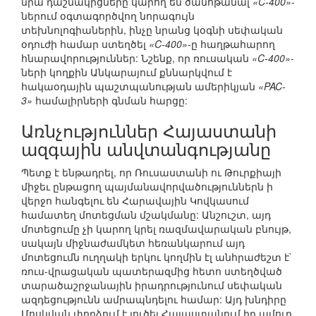
նրա դաշնակիցները կարող են ծանոթանալ
«C-400»
-
ներում օգտագործվող նորագույն
տեխնոլոգիաներին, ինչը նրանց կօգնի սեփական
օդուժի համար ստեղծել
«C-400»
-ը հաղթահարող
հնարավորություններ: Նշենք, որ ռուսական
«C-400»
-
ների կողքին Անկարայում քննարկվում է
հակաօդային պաշտպանության ամերիկյան
«PAC-
3»
համալիրների գնման հարցը:
Առնչություններ Հայաստանի
ազգային անվտանգությանը
Պետք է ենթադրել, որ Ռուսաստանի ու Թուրքիայի
միջեւ ընթացող պայմանավորվածություններն ի
վերջո հանգելու են Հարավային Կովկասում
համատեղ մոտեցման մշակմանը: Անշուշտ, այդ
մոտեցումը չի կարող կրել ռազմավարական բնույթ,
սակայն միջնաժամկետ հեռանկարում այդ
մոտեցումն ուղղակի երկու կողմին էլ անհրաժեշտ է`
ռուս-վրացական պատերազմից հետո ստեղծված
տարածաշրջանային իրադրությունում սեփական
ազդեցությունն ամրապնդելու համար: Այդ խնդիրը
Մոսկվան փորձում է լուծել Հայաստանում իր ամուր