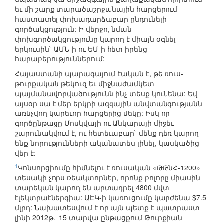
եւ մի շարք տարածաշրջանային հարցերում
հաստատել փոխադարձաբար ընդունելի
գործակցություն: Ի վերջո, նման
փոխգործակցությունը կարող է միայն օգնել
երկուսին` ԱՄՆ-ի ու ԵՄ-ի հետ իրենց
հարաբերություններում:
Հայաստանի պարագայում էական է, թե ռուս-
թուրքական թեկուզ եւ միջնաժամկետ
պայմանավորվածությունն ինչ տեսք կունենա: Եվ
այսօր սա է մեր երկրի ազգային անվտանգությանն
առնչվող կարեւոր հարցերից մեկը: Իսկ որ
գործընթացը Մոսկվայի ու Անկարայի միջեւ
շարունակվում է, ու հետեւաբար` մենք դեռ կարող
ենք նորությունների ականատես լինել, կասկածից
վեր է:
1
Կոնսորցիումը հիմնելու է ռուսական «ԹԹնՀ-1200»
տեսակի չորս ռեակտորներ, որոնք բոլորը միասին
տարեկան կարող են արտադրել 4800 մվտ
էլեկտրաէներգիա: ԱԷԿ-ի կառուցումը կարժենա $7.5
մլրդ: Նախատեսվում է որ այն պետք է պատրաստ
լինի 2012թ.: 15 տարվա ընթացքում Թուրքիան