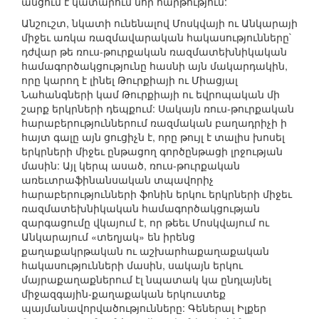
անցում է կատարում նոր հարթություն:
Անշուշտ, նկատի ունենալով Մոսկվայի ու Անկարայի
միջեւ առկա ռազմավարական հակասությունները`
դժվար թե ռուս-թուրքական ռազմատեխնիկական
համագործակցությունը հասնի այն մակարդակին,
որը կարող է լինել Թուրքիայի ու Միացյալ
Նահանգների կամ Թուրքիայի ու եվրոպական մի
շարք երկրների դեպքում: Սակայն ռուս-թուրքական
հարաբերություններում ռազմական բաղադրիչի ի
հայտ գալը այն ցուցիչն է, որը թույլ է տալիս խոսել
երկրների միջեւ ընթացող գործընթացի լրջության
մասին: Այլ կերպ ասած, ռուս-թուրքական
առեւտրաֆինանսական տպավորիչ
հարաբերությունների ֆոնին երկու երկրների միջեւ
ռազմատեխնիկական համագործակցության
զարգացումը վկայում է, որ թեեւ Մոսկվայում ու
Անկարայում «տեղյակ» են իրենց
քաղաքակրթական ու աշխարհաքաղաքական
հակասությունների մասին, սակայն երկու
մայրաքաղաքներում էլ նպատակ կա ընդլայնել
միջազգային-քաղաքական երկուստեք
պայմանավորվածությունները: Գեներալ Իլքեր