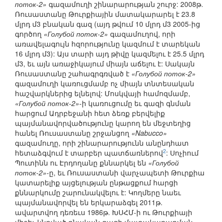
поток-2»
գազամուղի շինարարության շուրջ: 2008թ.
Ռուսաստանը Թուրքիային մատակարարել է 23.8
մլրդ մ3 բնական գազ (այդ թվում 10 մլրդ մ3 2005-ից
գործող
«Голубой поток-2»
գազամուղով, որի
առավելագույն հզորությունը կազմում է տարեկան
16 մլրդ մ3): Այս տարի այդ թիվը կազմելու է 25.5 մլրդ
մ3, եւ այն առաջիկայում միայն աճելու է: Սակայն
Ռուսաստանը շահագրգռված է
«Голубой поток-2»
գազամուղի կառուցմամբ ոչ միայն տնտեսական
հաշվարկներից ելնելով: Մոսկվայի համոզմամբ,
«Голубой поток-2»
-ի կառուցումը եւ գազի գնման
հարցում Ադրբեջանի հետ ձեռք բերվելիք
պայմանավորվածությունը կարող են մեջտեղից
հանել Ռուսաստանը շրջանցող
«Nabucco»
գազամուղը, որի շինարարությունն անընդհատ
2
հետաձգվում է տարբեր պատճառներով
: Սոչիում
Պուտինն ու Էրդողանը քննարկել են
«Голубой
поток-2»
-ը, եւ Ռուսաստանի վարչապետի Թուրքիա
կատարելիք այցելության ընթացքում հարցի
քննարկումը շարունակվելու է: Կողմերը նաեւ
պայմանավորվել են երկարաձգել 2011թ.
ավարտվող դեռեւս 1986թ. ԽՍՀՄ-ի ու Թուրքիայի