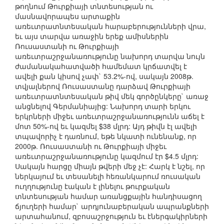
թողնում Թուրքիայի տնտեսության ու
մասնավորապես արտաքին
առեւտրատնտեսական հարաբերությունների վրա,
եւ այս տարվա առաջին երեք ամիսներին
Ռուսաստանի ու Թուրքիայի
առեւտրաշրջանառությունը նախորդ տարվա նույն
ժամանակահատվածի համեմատ կրճատվել է
ավելի քան կիսով չափ` 53.2%-ով, սակայն 2008թ.
տվյալներով Ռուսաստանը դարձավ Թուրքիայի
առեւտրատնտեսական թիվ մեկ գործընկերը` առաջ
անցնելով Գերմանիայից: Նախորդ տարի երկու
երկրների միջեւ առեւտրաշրջանառությունն աճել է
մոտ 50%-ով եւ կազմել $38 մլրդ: Այդ թիվն էլ ավելի
տպավորիչ է դառնում, եթե նկատի ունենանք, որ
2000թ. Ռուսաստանի ու Թուրքիայի միջեւ
առեւտրաշրջանառությունը կազմում էր $4.5 մլրդ:
Սակայն հարցը միայն թվերի մեջ չէ: Հարկ է նշել, որ
ներկայում եւ տեսանելի հեռանկարում ռուսական
ուղղությունը էական է լինելու թուրքական
տնտեսության համար առանցքային հանդիսացող
ճյուղերի համար` արդյունաբերական ապրանքների
արտահանում, զբոսաշրջություն եւ էներգակիրների