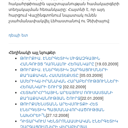
հակահրթիռային պաշտպանության համակարգերի
տեղակայման հեռանկարը: Հայտնի է, որ այդ
հարցում Վաշինգտոնում նպատակ ունեն
չսահմանափակվել Լեհաստանով ու Չեխիայով:
դեպի ետ
Հեղինակի այլ նյութեր
ԹՈՒՐՔԻԱ. ԷՆԵՐԳԵՏԻԿ ՄԻՋԱԶԳԱՅԻՆ
ՀԱՆԳՈՒՅՑ ԴԱՌՆԱԼՈՒ ՀԵՌԱՆԿԱՐԸ
[19.03.2009]
ԹՈՒՐՔԻԱ. ԷՆԵՐԳԵՏԻԿ ԶԱՐԳԱՑՈՒՄՆԵՐԻ
ՔԱՂԱՔԱԿԱՆ ՀԱՄԱՏԵՔՍՏԸ
[05.03.2009]
ԱՄԵՐԻԿԱ-ԻՐԱՆԱԿԱՆ ՀԱՐԱԲԵՐՈՒԹՅՈՒՆՆԵՐԻ
ՀԵՌԱՆԿԱՐԻ ՇՈՒՐՋ
[02.02.2009]
ՀԵՏԽՈՐՀՐԴԱՅԻՆ ԱՐԵԱՅՈՒՄ ՌՈՒՍԱՍՏԱՆԻ
ՔԱՂԱՔԱԿԱՆՈՒԹՅԱՆ ՇՈՒՐՋ
[22.01.2009]
ԹՈՒՐՔՄԵՆՍՏԱՆՆ ԱՐԵՎՄՈՒՏՔԻ ՀԵՏ
ԷՆԵՐԳԵՏԻԿ ՊԱՅՄԱՆԱՎՈՐՎԱԾՈՒԹՅԱՆ
ՆԱԽՕՐԵԻ՞Ն
[27.12.2008]
ԴԻՏԱՐԿՈՒՄ ԿԵՆՏՐՈՆԱԱՍԻԱԿԱՆ ԷՆԵՐԳԵՏԻԿ
ԶԱՐԳԱՑՈՒՄՆԵՐԻ ՎԵՐԱԲԵՐՅԱԼ