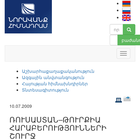
բաժանո
Աշխարհաքաղաքականություն
Ազգային անվտանգություն
Հայության հիմնախնդիրներ
Տնտեսագիտություն
10.07.2009
ՌՈՒՍԱՍՏԱՆ–ԹՈՒՐՔԻԱ
ՀԱՐԱԲԵՐՈՒԹՅՈՒՆՆԵՐԻ
ՇՈՒՐՋ