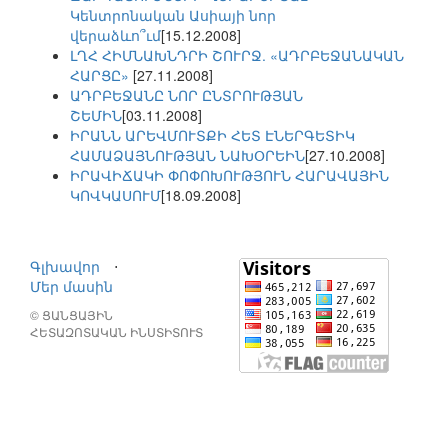
Կենտրոնական Ասիայի նոր
վերաձևո՞ւմ
[15.12.2008]
ԼՂՀ ՀԻՄՆԱԽՆԴՐԻ ՇՈՒՐՋ. «ԱԴՐԲԵՋԱՆԱԿԱՆ
ՀԱՐՑԸ»
[27.11.2008]
ԱԴՐԲԵՋԱՆԸ ՆՈՐ ԸՆՏՐՈՒԹՅԱՆ
ՇԵՄԻՆ
[03.11.2008]
ԻՐԱՆՆ ԱՐԵՎՄՈՒՏՔԻ ՀԵՏ ԷՆԵՐԳԵՏԻԿ
ՀԱՄԱՁԱՅՆՈՒԹՅԱՆ ՆԱԽՕՐԵԻՆ
[27.10.2008]
ԻՐԱՎԻՃԱԿԻ ՓՈՓՈԽՈՒԹՅՈՒՆ ՀԱՐԱՎԱՅԻՆ
ԿՈՎԿԱՍՈՒՄ
[18.09.2008]
Գլխավոր
⋅
Մեր մասին
© ՑԱՆՑԱՅԻՆ
ՀԵՏԱԶՈՏԱԿԱՆ ԻՆՍՏԻՏՈՒՏ