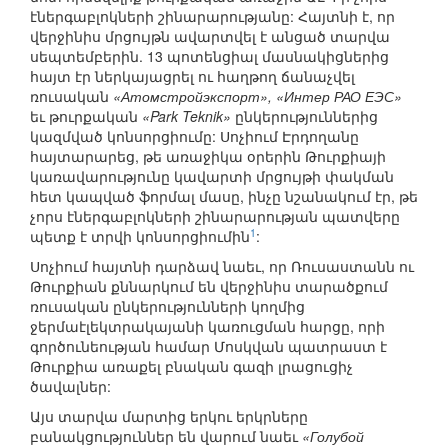
էներգաբլոկների շինարարությանը: Հայտնի է, որ
վերջինիս մրցույթն ավարտվել է անցած տարվա
սեպտեմբերին. 13 պոտենցիալ մասնակիցներից
հայտ էր ներկայացրել ու հաղթող ճանաչվել
ռուսական
«Атомстройэкспорт», «Интер РАО ЕЭС»
եւ թուրքական
«Park Teknik»
ընկերություններից
կազմված կոնսորցիումը: Սոչիում Էրդողանը
հայտարարեց, թե առաջիկա օրերին Թուրքիայի
կառավարությունը կավարտի մրցույթի փակման
հետ կապված ֆորմալ մասը, ինչը նշանակում էր, թե
չորս էներգաբլոկների շինարարության պատվերը
1
պետք է տրվի կոնսորցիումին
:
Սոչիում հայտնի դարձավ նաեւ, որ Ռուսաստանն ու
Թուրքիան քննարկում են վերջինիս տարածքում
ռուսական ընկերությունների կողմից
ջերմաէլեկտրակայանի կառուցման հարցը, որի
գործունեության համար Մոսկվան պատրաստ է
Թուրքիա առաքել բնական գազի լրացուցիչ
ծավալներ:
Այս տարվա մարտից երկու երկրները
բանակցություններ են վարում նաեւ
«Голубой