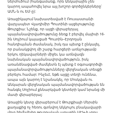
ներմուծում (հանգամանք, որն Անկարային չեն
կարող ապահովել նրա այլ խոշոր գործընկերները`
ԱՄՆ-ն ու ԵՄ-ը):
Առաջիկայում նախատեսված է Ռուսաստանի
վարչապետ Վլադիմիր Պուտինի այցելությունը
Թուրքիա: Նշենք, որ այցի վերաբերյալ
պայմանավորվածությունը ձեռք է բերվել մայիսի 16-
ին Սոչիում կայացած Պուտին–Էրդողան
հանդիպման ժամանակ, իսկ դա պետք է ընկալել,
որ բանակցվող մի շարք հարցերի առնչությամբ
երկու ղեկավարների միջեւ կա առնվազն
նախնական պայմանավորվածություն, իսկ
առանձնացված ժամկետն էլ պետք է օգտագործվի
պայմանավորվածությունները վերջնական տեսքի
բերելու համար: Ինչեւէ, եթե այցը տեղի ունենա,
ապա այն կարող է նշանակել, որ Մոսկվան ու
Անկարան վերջնական պայմանավորվածության են
հանգել Սոչիում քննարկված կետերի կամ նրանց մի
մասի վերաբերյալ:
Առաջին կետը վերաբերում է Թուրքիայի Մերսին
քաղաքից ոչ հեռու գտնվող Ակկույու բնակավայրի
մոտ հիմնվելիք թուրքական առաջին ԱԷԿ-ի չորս