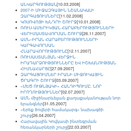
ԱՆԿԱՐԳՈՒԹՅԱՆ
[10.03.2008]
2007-Ի ՄԻՋԱԶԳԱՅԻՆ ՆՇԱՆԱԿԱԼԻ
ԶԱՐԳԱՑՈՒՄՆԵՐԸ
[11.02.2008]
ԿՈՍՈՎՈՅԻ ԽՆԴՐԻ ՇՈՒՐՋ
[10.01.2008]
ՌՈՒՍ-ԱՄԵՐԻԿՅԱՆ ՀԱՐԱԲԵՐՈՒԹՅՈՒՆՆԵՐԻ
ՎԵՐԻՄԱՍՏԱՎՈՐՄԱՆ ՇՈՒՐՋ
[26.11.2007]
ԱՄՆ–ԻՐԱՆ ՀԱՐԱԲԵՐՈՒԹՅՈՒՆՆԵՐԻ
ԿԱՐԳԱՎՈՐՄԱՆ
ՀՆԱՐԱՎՈՐՈՒԹՅՈՒՆԸ
[12.11.2007]
ՌՈՒՍԱՍՏԱՆՅԱՆ ՎԵՐՋԻՆ
ԻՐԱԴԱՐՁՈՒԹՅՈՒՆՆԵՐԸ ԵՎ ԻՇԽԱՆՈՒԹՅԱՆ
ՀԻՄՆԱՀԱՐՑԸ
[27.09.2007]
ԶԱՐԳԱՑՈՒՄՆԵՐ ԻՐԱՆԻ ՄԻՋՈՒԿԱՅԻՆ
ԾՐԱԳՐԻ ՇՈՒՐՋ
[03.09.2007]
«ՄԵԾ ՈՒԹՆՅԱԿԻ» ՀԱՆԴԻՊՈՒՄԸ. ՆՈՐ
ԻՐՈՂՈՒԹՅՈՒՆՆԵՐ
[02.07.2007]
ԱՄՆ միջինարևելյան քաղաքականության նոր
երանգներ
[31.05.2007]
«Երեք ծովերի համակարգ» նախագծի
շուրջ
[26.04.2007]
Հարավային Կովկասի ինտեգրման
հեռանկարների շուրջ
[22.03.2007]