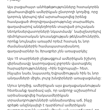
Այս բացահայտ անհեթեթությունները հստակորեն
գնահատվեցին ամերիկյան ընտրողի կողմից, որը
կտրուկ կերպով դեմ արտահայտվեց իրենց
հասկացած ժողովրդավարությունը տարածելու
գաղափարով անկեղծորեն տարված բուշական
նեոկոնսերվատորների նկատմամբ` նախընտրելով
դեմոկրատական կուսակցության թեկնածուներին,
որոնք նույնպես առայժմ որեւէ հստակ եւ նոր
ժամանակներին համապատասխանող
գաղափարներ եւ ծրագրեր չեն առաջարկել:
Այս 15 տարիների ընթացքում ամերիկյան իշխող
վերնախավը կարողացավ լրջորեն վատացնել
հարաբերությունները «հին Եվրոպայի» հետ,
ինչպես նաեւ նպաստել Եվրամիության հին եւ նոր
անդամների միջեւ լուրջ խնդիրների առաջացմանը:
Մյուս կողմից, ամերիկյան այս քաղաքականության
հետեւանք դարձավ այն, որ ամբողջ աշխարհում
արձանագրվեց հակաամերիկյան
տրամադրությունների աննախադեպ աճ, ինչը
գրեթե անընկալելի է դարձնում ամերիկյան
քարոզչությունն արդեն միայն այն պատճառով, որ