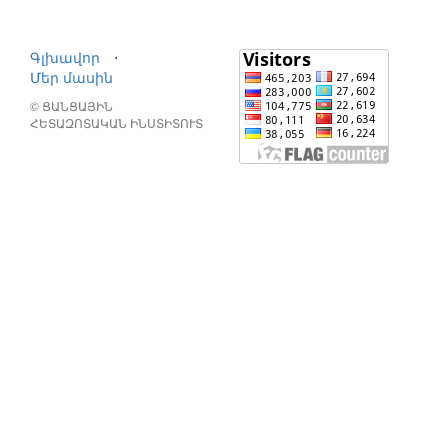
Գլխավոր
⋅
Մեր մասին
© ՑԱՆՑԱՅԻՆ
ՀԵՏԱԶՈՏԱԿԱՆ ԻՆՍՏԻՏՈՒՏ