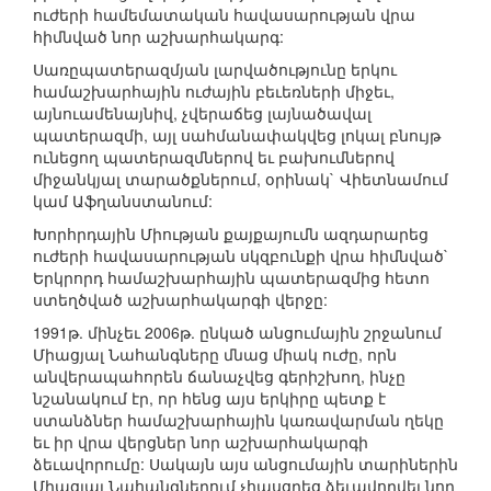
ուժերի համեմատական հավասարության վրա
հիմնված նոր աշխարհակարգ:
Սառըպատերազմյան լարվածությունը երկու
համաշխարհային ուժային բեւեռների միջեւ,
այնուամենայնիվ, չվերաճեց լայնածավալ
պատերազմի, այլ սահմանափակվեց լոկալ բնույթ
ունեցող պատերազմներով եւ բախումներով
միջանկյալ տարածքներում, օրինակ` Վիետնամում
կամ Աֆղանստանում:
Խորհրդային Միության քայքայումն ազդարարեց
ուժերի հավասարության սկզբունքի վրա հիմնված`
Երկրորդ համաշխարհային պատերազմից հետո
ստեղծված աշխարհակարգի վերջը:
1991թ. մինչեւ 2006թ. ընկած անցումային շրջանում
Միացյալ Նահանգները մնաց միակ ուժը, որն
անվերապահորեն ճանաչվեց գերիշխող, ինչը
նշանակում էր, որ հենց այս երկիրը պետք է
ստանձներ համաշխարհային կառավարման ղեկը
եւ իր վրա վերցներ նոր աշխարհակարգի
ձեւավորումը: Սակայն այս անցումային տարիներին
Միացյալ Նահանգներում չհասցրեց ձեւավորվել նոր