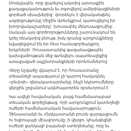
Մոսկվային, որը վարելով ակտիվ արտաքին
քաղաքականություն եւ օգտվելով ամերիկացիների
գործած սխալներից` փորձելու է վերականգնել
ազդեցությունը Միջին Արեւելքում, կառուցելով իր
խողովակաշարերը` խուսափել մեկուսացումից:
Սակայն այս գործողությունները շարունակում են
կրել ռեակտիվ բնույթ, իսկ դրանց արդյունքները
նվազեցվում են իր հետ համագործակցող
երկրների` Ռուսաստանից գազանավթային
կախվածության մեջ գտնվելու սպառնալիքից
առաջացած այլընտրանքների որոնումներով:
Վերը նշվածը վկայում է, որ Ռուսաստանը
տեսանելի ապագայում չի կարող հավակնել
«բեւեռի» դերակատարմանը, ինչի նկրտումները
վերջին շրջանում ակնհայտորեն դրսեւորում է:
Կա ավելի հավանական, բայց համեմատաբար
տեւական գործընթաց, որի արդյունքում կստեղծվի
ուժերի համեմատական հավասարություն:
Չինաստանի եւ Հնդկաստանի բուռն զարգացումն
ու Եվրոպայի միավորումը, ի վերջո, կհանգեցնի
ուժերի ցանկալի բալանսի ստեղծմանը, որը եւ