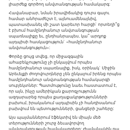
լիարժեք գործող անվտանգության համակարգ:
Հավանաբար, նման իրավիճակից դուրս գալու
համար անհրաժեշտ է, այնուամենայնիվ,
պատասխանել մի շատ կարեւոր հարցի` որտեղի՞ց
է բխում համընդհանուր անվտանգության
սպառնալիքը եւ, ընդհանրապես, կա՞ արդյոք
այդպիսի հասկացություն` «համընդհանուր
անվտանգություն»:
Փորձը ցույց տվեց, որ միջազգային
ահաբեկչությունը չի ընկալվում որպես
համընդհանուր սպառնալիք, իսկ, օրինակ` Միջին
Արեւելքի ժողովուրդները չեն ընկալում իրենց որպես
համընդհանուր անվտանգության համակարգի
սուբյեկտներ: Պատմությունը նաեւ հաստատում է,
որ այն, ինչը ամերիկյան քարոզչությունն
ազդարարեց որպես քաղաքակրթությունների
բախում, իրականում այդպիսին չի հանդիսանում`
բախվում են պետությունների, ցանցերի շահերը:
Այս պայմաններում էֆեկտիվ են միայն մեծ
տերությունների շուրջ ձեւավորվող
անվտանգության համակարգերը: Ժամանակին դա