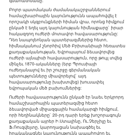
գնահատմանը:
Բոլոր պատմական ժամանակաշրջաններում
համաշխարհային կայունությունն ապահովվել է
որոշակի սկզբունքների հիման վրա, որոնց հիմքում
ընկած է եղել այդ կայունության հիմնաքարը` իրար
հակազդող ուժերի մոտավոր հավասարությունը:
Դեռ նապոլեոնյան պատերազմներից հետո,
հիմնականում շնորհիվ Մեծ Բրիտանիայի հեռատես
քաղաքականության, Եվրոպայում ձեւավորվեց
ուժերի այնպիսի հավասարություն, որը թույլ տվեց
մինչեւ 1870-ականները (երբ Պրուսիայի
ուժեղանալով եւ իր շուրջը գերմանական
պետությունները միավորելով` այդ
հավասարությունը խախտվեց) խուսափել
եվրոպական մեծ բախումներից:
Ուժերի հավասարությունն ընկած էր նաեւ Երկրորդ
համաշխարհային պատերազմից հետո
ձեւավորված միջազգային համակարգի հիմքում,
որի հեղինակները` 20-րդ դարի երեք խոշորագույն
քաղաքական այրեր Ի.Ստալինը, Ու.Չերչիլը եւ
Ֆ.Ռուզվելտը, կարողացան նախագծել եւ
իրականացնել կայունությունն ապահովող եւ