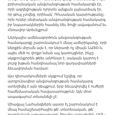
բրիտանական անվտանգության համակարգն էր,
որի ազդեցության ոլորտն այնքան լայնարձակ էր,
որ թույլ չտվեց, օրինակ` Ռուսական կայսրությանը,
որն ուներ սեփական անվտանգության համակարգ,
իր նպատակներին հասնել Սեւ ծովի ավազանում եւ
Հեռավոր Արեւելքում:
Ներկայիս ամենագործուն անվտանգության
համակարգը շարունակում է մնալ ամերիկյանը, որի
ներքին մղումն այն է, որ ներառի ոչ միայն ՆԱՏՕ-ն,
այլեւ մեծ ու փոքր նման այլ կառույցներ, ինչը
սկզբունքորեն թեեւ անհնար է, սակայն կարող է
լուրջ խթան հանդիսանալ նոր գաղափարների
ձեւավորման համար:
Այս դիտարկումների սկզբում նշվեց, որ
արդյունավետ անվտանգության համակարգ
ստեղծվել է այն դեպքում, երբ ձեւավորվել է ուժերի
համեմատական հավասարություն: Այն մոտ
ապագայում տեսանելի չէ:
Միացյալ Նահանգներն այսօր էլ շարունակում է
մնալ համաշխարհային թե՛ տնտեսական, թե՛
ռազմական առաջատարը: Որպես այդպիսին` ԱՄՆ-