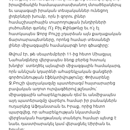
իրավիճակին համապատասխանող մտածելակերպ
եւ ապագայի իրական տեսլականներ ունեցող
լիդերների խումբ, որն ի զորու լիներ
համաշխարհային տարողության խնդիրների
լուծումներ գտնել: Ո՛չ Բիլ Քլինթոնը եւ ո՛չ էլ
հատկապես Ջորջ Բուշը չդարձան այն քաղաքական
ճարտարապետները, որոնց համար տեսանելի
լիներ միջազգային համակարգի նոր գծագիրը:
Թվում էր, թե սեպտեմբերի 11-ից հետո Միացյալ
Նահանգները վերջապես ձեռք բերեց հստակ
խնդիր` ստեղծել այնպիսի միջազգային համակարգ,
որն աննշան կդարձնի ահաբեկչական ցանցերի
գործունեության էֆեկտիվությունը: Փոխարենը
Ջ.Բուշի վարչակազմը պատերազմ հայտարարեց
բավական աղոտ ուրվագծերով թշնամու`
միջազգային ահաբեկչության դեմ եւ անմիջապես
այդ պատերազմը վարելու համար իր բանակներն
ուղարկեց Աֆղանստան եւ Իրաք, որից հետո
պարզվեց, որ ահաբեկչության նկատմամբ
վերջնական հաղթանակ տանելու համար պետք է
նաեւ դաստիարակել կամ վերացնել Սիրիան եւ
Իրանը: