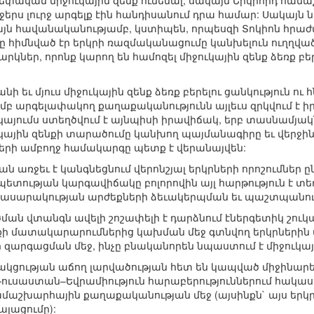
սեփական միջուկային զենք ունենալ, սակայն Երկրորդ հ
րջերս լուրջ արգելք էին հանդիսանում դրա համար: Սակայն
յն հավանականությամբ, կստիպեն, որպեսզի Տոկիոն հրա
ը հիմնված էր երկրի ռազմականացումը կանխելուն ուղղվա
եր, որոնք կարող են համոզել միջուկային զենք ձեռք բերե
նի եւ մյուս միջուկային զենք ձեռք բերելու ցանկություն ու
բ արգելափակող քաղաքականությունն այլեւս զրկվում է 
կայումս ստեղծվում է այնպիսի իրավիճակ, երբ տասնամյակն
կային զենքի տարածումը կանխող պայմանագիրը եւ վերջին
րի ամբողջ համակարգը պետք է վերանայվեն:
ն առջեւ է կանգնեցնում վերոնշյալ երկրների որոշումներ ը
ղ պետության կարգավիճակը բոլորովին այլ հարթություն 
ասարակության արժեքների ձեւակերպման եւ պաշտպանու
ման վտանգն ավելի շոշափելի է դարձնում էներգետիկ շու
մքի մատակարարումներից կախման մեջ գտնվող երկրներին մղ
ի զարգացման մեջ, ինչը բնականորեն նպաստում է միջուկ
ցակցության աճող լարվածության հետ են կապված միջինարե
Ռուսաստան–Եվրամիություն հարաբերություններում հակասո
աշխարհային քաղաքականության մեջ (այսինքն` այս երկր
ալացումը):