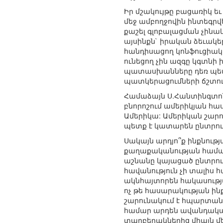
Իր մշակույթը բացառիկ 
մեջ ամբողջովին ինտեգրվե
քաշել գլոբալացման չին
այսինքն` իրական ձեւակե
հանդիսացող կոնֆուցիակա
ունեցող չին ազգը կգտնի 
պատասխանները դեռ պետք է
պատկերացումների ճշտում
Համաձայն Ս.Հանտինգտոնի
բնորոշում ամերիկյան հա
Ամերիկա: Ամերիկան շարո
պետք է կատարեն ընտրութ
Սակայն արդյո՞ք ինքնութ
քաղաքականության համար
աշնանը կայացած ընտրութ
հավանություն չի տալիս
ակնհայտորեն հակասությա
ոչ թե հասարակության ինք
շարունակում է հպարտանա
համար արդեն ավանդական 
տարբերակներից միայն մեկ