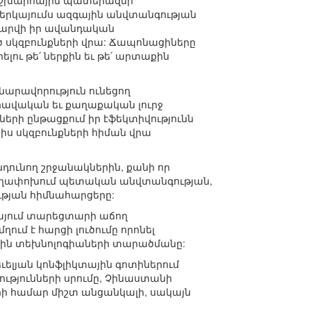
ամաշխարհային պատերազմի
 ներկայումս ազգային անվտանգության
ժարվի իր ավանդական
ծ սկզբունքների վրա: Ճապոնացիները
լու թե՛ ներքին եւ թե՛ արտաքին
 հնարավորություն ունեցող
իրավական եւ քաղաքական լուրջ
երի ընթացքում իր էֆեկտիվությունն
իս սկզբունքների հիման վրա
նդունող շրջանակներին, քանի որ
է տեղափոխում պետական անվտանգության,
թյան հիմնահարցերը:
կայում տարեցտարի աճող
ում է հարցի լուծումը որոնել
ային տեխնոլոգիաների տարածմանը:
ւելյան կոնֆլիկտային գոտիներում
ւթյունների սրումը, Չինաստանի
ի համար միշտ անցանկալի, սակայն