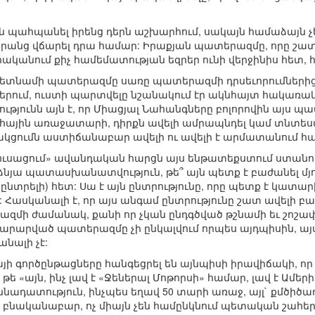
ն պահպանել իրենց դերն աշխարհում, սակայն համաձայն 
րանց վճարել դրա համար: Իրաքյան պատերազմը, որը շատ
րականում քիչ համեմատության եզրեր ունի վերջինիս հե
 Վիետնամի պատերազմը սառը պատերազմի դրսեւորումներից մ
երում, ուստի պարտվելը նշանակում էր ակնհայտ հակառակ
ւթյունն այն է, որ Միացյալ Նահանգները բոլորովին այս պա
հային առաջատարի, դիրքն ավելի ամրապնդել կամ տնտեսա
իտակցումն աստիճանաբար ավելի ու ավելի է արմատանում հ
եկուսացում» ավանդական հարցն այս ենթատեքստում ստանում
ձնյա պատասխանատվություն, թե՞ այն պետք է բաժանել մյու
ընտրելի) հետ: Սա է այն ընտրությունը, որը պետք է կա
 Հասկանալի է, որ այս անգամ ընտրությունը շատ ավելի բարդ
մի ժամանակ, քանի որ չկան ընդգծված թշնամի եւ շոշա
արարված պատերազմը չի ընկալվում որպես այդպիսին, այ
նալի չէ:
ի գործընթացները հանգեցրել են այնպիսի իրավիճակի, որ 
ե «այն, ինչ լավ է «Ջեներալ Մոթորսի» համար, լավ է Ամեր
ննադատություն, ինչպես եղավ 50 տարի առաջ, այլ` քմծիծ
ը, բնականաբար, ոչ միայն չեն համընկնում պետական շահե