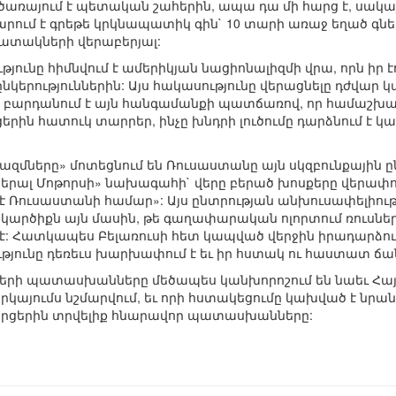
առայում է պետական շահերին, ապա դա մի հարց է, սակայն
արում է գրեթե կրկնապատիկ գին` 10 տարի առաջ եղած գն
տակների վերաբերյալ:
յունը հիմնվում է ամերիկյան նացիոնալիզմի վրա, որն իր է
ընկերություններին: Այս հակասությունը վերացնելը դժվար կ
 բարդանում է այն հանգամանքի պատճառով, որ համաշխար
երին հատուկ տարրեր, ինչը խնդրի լուծումը դարձնում է
մները» մոտեցնում են Ռուսաստանը այն սկզբունքային ըն
ներալ Մոթորսի» նախագահի` վերը բերած խոսքերը վերափոխել
է Ռուսաստանի համար»: Այս ընտրության անխուսափելիութ
րծիքն այն մասին, թե գաղափարական ոլորտում ռուսներն 
է: Հատկապես Բելառուսի հետ կապված վերջին իրադարձութ
յունը դեռեւս խարխափում է եւ իր հստակ ու հաստատ ճա
երի պատասխանները մեծապես կանխորոշում են նաեւ Հայ
երկայումս նշմարվում, եւ որի հստակեցումը կախված է նրա
 հարցերին տրվելիք հնարավոր պատասխանները: