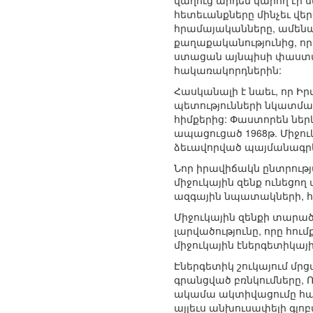
վաղուց արդեն կարող էր 
հետեւանքները մինչեւ վե
հրամայականները, ամենա
քաղաքականությունից, որ
ստացան այնպիսի փաստարկն
հակառակորդներին:
Հասկանալի է նաեւ, որ Իրա
պետությունների նկատմամ
հիմքերից: Փաստորեն ներ
ապացուցած 1968թ. Միջու
ձեւավորված պայմանագրե
Նոր իրավիճակն ընտրությա
միջուկային զենք ունեցո
ազգային նպատակների, հ
Միջուկային զենքի տարած
լարվածությունը, որը հու
միջուկային էներգետիկայ
Էներգետիկ շուկայում մր
գրանցված բռնկումները, 
ակամա ակտիվացումը համ
այլեւս անխուսափելի գլոբ