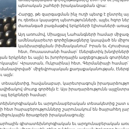
պետական շահերի իրականացման վրա:
Հարցը, թե զարգացման ինչ ուղի պետք է ընտրել ա
ու դեռեւս կայացող պետությունների, այլեւ հզոր 
ժառանգած բազմաթիվ երկրների էլիտաների առաջ
Այդ առումով, Միացյալ Նահանգների համար միջա
ամենակարեւոր գործընթացները կապված են միջո
կանխարգելման (հիմնականում` Իրան եւ Հյուսիսա
հետ, Ռուսաստանի համար` էներգետիկ խնդիրների
 երկրներ եւ այլն) եւ խորհրդային ազդեցության գոտինե
կապես` Վրաստան, Ուկրաինա) հետ, Գերմանիայի համար`
մանավորված` միջեվրոպական քաղաքականության, էներգե
այլն:
տեսակետից, հավանաբար, կարեւորագույն իրադարձությունը
ավիճակով մուտք գործելն է: Այս իրադարձությունն այլընտր
այլ երկրների համար:
 տեխնոլոգիական եւ արդյունաբերական տեսակետից շատ ավ
րի հետ հարաբերությունները շարունակում են ծայրահեղ լար
միջուկային ծրագրերի իրականացումը:
րհային գիտատեխնոլոգիական եւ արդյունաբերական առաջ