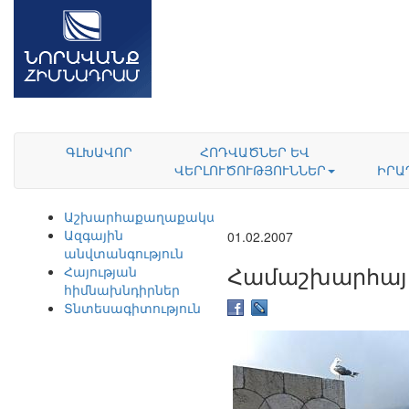
ԳԼԽԱՎՈՐ
ՀՈԴՎԱԾՆԵՐ ԵՎ
ՎԵՐԼՈՒԾՈՒԹՅՈՒՆՆԵՐ
ԻՐԱ
Աշխարհաքաղաքականություն
Ազգային
01.02.2007
անվտանգություն
Համաշխարհայի
Հայության
հիմնախնդիրներ
Տնտեսագիտություն