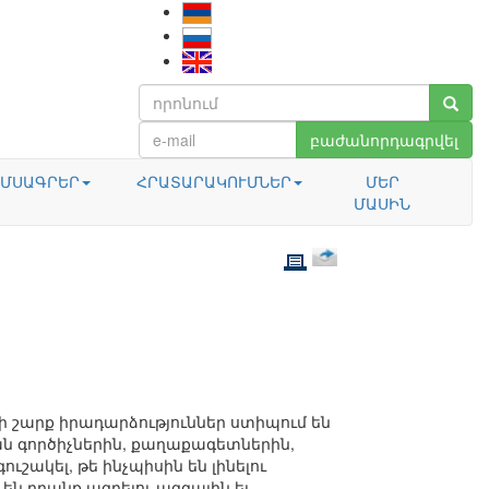
բաժանորդագրվել
ՄՍԱԳՐԵՐ
ՀՐԱՏԱՐԱԿՈՒՄՆԵՐ
ՄԵՐ
ՄԱՍԻՆ
 շարք իրադարձություններ ստիպում են
 գործիչներին, քաղաքագետներին,
ւշակել, թե ինչպիսին են լինելու
են դրանք ազդելու ազգային եւ