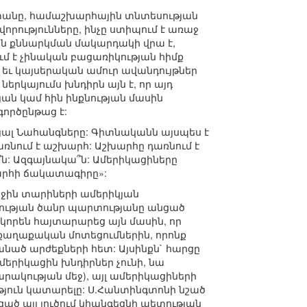
ստանը, համաշխարհային տնտեսության
որությունները, ինչը ստիպում է առաջ
յն քննարկման մակարդակի վրա է,
ւմ է չինական բացառիկության հիմք
 եւ կայսերական ամուր ավանդույթներ
երկայումս խնդիրն այն է, որ այդ
յան կամ հին ինքնության մասին
գործընթաց է:
ցյալ Նահանգները: Գիտնականն այսպես է
առնում է աշխարհ: Աշխարհը դառնում է
՞ն: Ազգայնակա՞ն: Ամերիկացիները
խարհի ճակատագիրը»:
երջին տարիների ամերիկյան
ության ծանր պարտությանը անցած
կորեն հայտարարեց այն մասին, որ
աղաքական մոտեցումներին, որոնք
նած արժեքների հետ: Այսինքն` հարցը
ամերիկացին խնդիրներ չունի, նա
րակության մեջ), այլ ամերիկացիների
թյուն կատարելը: Ս.Հանտինգտոնի նշած
ցած այլ լուծում կհանգեցնի պետության