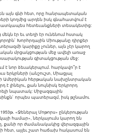
չեն այն գնի հետ, որը հանրապետական
երի կողմից արդեն իսկ գնահատվում է
տ, հատկապես հետեւանքների տեսակետից:
եկն էր եւ տեղի էր ունենում հստակ
որդին` Խորհրդային Միությանը դիրքեր
տերազմի կարիքը չուներ, այն չէր կարող
կան մրցակցության մեջ ավելի առաջ
ասարակության գիտակցության մեջ:
 է նոր ձեւակերպում. հարկավո՞ր է
ս երկրների (անշուշտ, Միացյալ
տարի Ամերիկան հերթական նախընտրական
 է լինելու, քան նույնիսկ Երկրորդ
փելի նպատակ: Միջազգային
սինքն` որպես պատերազմ, իսկ թշնամու
1953թ. «Ջեներալ Մոթորս» ընկերության
իկայի համար», ներկայումս կարող են
աղ, քանի որ ժամանակակից վերազգային
րի հետ, այլեւ շատ հաճախ հակասում են