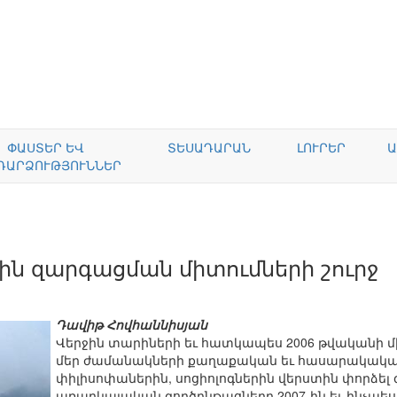
ՓԱՍՏԵՐ ԵՎ
ՏԵՍԱԴԱՐԱՆ
ԼՈՒՐԵՐ
Ա
ԴԱՐՁՈՒԹՅՈՒՆՆԵՐ
ն զարգացման միտումների շուրջ
Դավիթ Հովհաննիսյան
Վերջին տարիների եւ հատկապես 2006 թվականի մի
մեր ժամանակների քաղաքական եւ հասարակական
փիլիսոփաներին, սոցիոլոգներին վերստին փորձել գո
առարկայական գործընթացները 2007-ին եւ ինչպես 