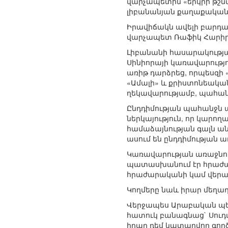
վարչապետին «երկրի թշնա
լիբանանյան քաղաքական 
Իրավիճակն ավելի բարդաց
վարչապետ Ռաֆիկ Հարիրի
Լիբանանի հասարակությա
Սինիորայի կառավարությո
առիթ դարձրեց, որպեսզի 
«Ամալի» և քրիստոնեակա
ղեկավարությամբ, պահան
Ընդդիմության պահանջն այ
ներկայություն, որ կարող
համաձայնության գալն անհ
ասում են ընդդիմության
Կառավարության առաջնորդ
պատասխանում էր հրաժար
հրաժարականի կամ վերակ
Կողմերը նաև իրար մեղադ
Վերջապես Արաբական պետո
հատուկ բանագնաց` Սուդա
իրար դեմ կատարվող գործո