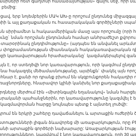
միների հետ գաղտնի համաձայնության» գալու մեջ, որի ն
բեմից:
ավ, երբ նոյեմբերին ՄԱԿ ԱԽ-ը որոշում ընդունեց միջազ
ի և այլ քաղաքական ու հասարակական գործիչների սպանո
ն սիրիամետ և հակաամերիկյան մասը այս որոշումը (որի
ւնը` նման որոշման ընդունման համար անհրաժեշտ քվորու
«տարօրինակ ընդդիմությունը» (այդպես են անվանել արևմտ
ն փոքրամասնության միասնական հակակառավարական դիրք
ջի կառավարության հրաժարականը` կազմակերպելով զանգվ
ն է, որ ստեղծվի նոր կառավարություն, որի կազմում ընդդի
անա հակազդել մեծամասնությանը, այսինքն` փակել այն որո
նար է, քանի որ դրանք բխում են սկզբունքորեն հակադիր դ
 առաջնորդները, հնարավոր կլինի կանխել նոր քաղաքացիա
ները մերժում էին «միտինգային եղանակով» նման հարցե
ականի պահանջներին, որ կառավարությունը կազմվել է ե
ազմավորման հարցը նույնպես պետք է այնտեղ լուծվի:
րում են երկրի շահերը դավաճանելու և արտաքին ուժերին ծ
ւթյունների լիգան ձևավորեց մի առաջարկություն, որը Բ
նի արտաքին գործերի նախարարը: Առաջարկության էություն
ղությունները, կազմվում է նոր կառավարություն, որի 30 ա