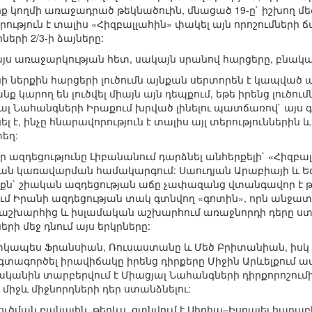
եզոք կողմի առաջադրած թեկնածուին, մնացած 19-ը` իշխող 
ություն է տալիս «Հիզբալլահին» փակել այն որոշումների
րի 2/3-ի ձայները:
այս առաջարկության հետ, սակայն սրանով հարցերը, բնական
նի ներքին հարցերի լուծումն այնքան սերտորեն է կապված ա
նք կարող են լուծվել միայն այն դեպքում, եթե իրենց լուծ
յալ Նահանգների Իրաքում խրված լինելու պատճառով` այս գ
լ է, ինչը հնարավորություն է տալիս այլ տերությունների
եղ:
իր ազդեցությունը Լիբանանում դարձնել անհերքելի` «Հիզ
ան կառավարման համակարգում: Սաուդյան Արաբիայի և Եգի
քն` շիական ազդեցության աճը չափազանց վտանգավոր է թ
ւմ Իրանի ազդեցության տակ գտնվող «գոտին», որն անջատ
շխարհից և իսլամական աշխարհում առաջնորդի դերը ստա
 մեջ դնում այս երկրները:
տկապես Ֆրանսիան, Ռուսաստանը և Մեծ Բրիտանիան, իսկ 
գտագործել իրավիճակը իրենց դիրքերը Միջին Արևելքում ա
ականին տարբերվում է Միացյալ Նահանգների դիրքորոշումի
միջև միջնորդների դեր ստանձնելու:
ուծման բանալին, թերևս, գտնվում է Սիրիա–Իսրայել հարաբ