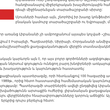
հանդիսանալով միջերկրական խաչմերուկային հան
դեպի միջինարևելյան տարածաշրջանի սիրտը:
Մյուսների համար այն, շնորհիվ իր խառը կոնֆեսիո
բնական կամուրջ տարածաշրջանի ու Եվրոպայի, 
 որ առանց Լիբանանի չի ամբողջանում այսպես կոչված «շիա
վում է Իսրայելի, Պաղեստինի, Սիրիայի, Հորդանանի անմի
ամաշխարհային քաղաքականության վերջին տասնամյակնե
սակայն կարևորն այն է, որ այս բոլոր գործոնների ազդեցու
ան ներսում գոյություն ունեցող բարդ խնդիրների առկայու
 խաղաղություն և կայունություն հաստատել:
ացիական պատերազմը, որի հետևանքով 100 հազարից ավել
1989թ., որից հետո հաստատվեց համեմատական կայունությ
յությամբ: Պատերազմի տարիներին ավելի ընդգծվեց Լիբ
վածությունն արտաքին ուժերից. լիբանանյան քաղաքակ
լու վերջիններիս հնարավորությունները կտրուկ աճեցին: Ա
երկրից դուրս բերելուց հետո: