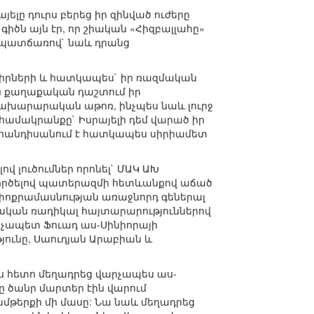
ելը դուրս բերեց իր զինված ուժերը
իծն այն էր, որ շիական «Հիզբալլահը»
 պատճառով` նաև դրանց
կիրների և հատկապես` իր ռազմական
քին քաղաքական դաշտում իր
 նախարարական աթոռ, ինչպես նաև լուրջ
ի համակրանքը` Իսրայելի դեմ վարած իր
և հանդիսանում է հատկապես սիրիամետ
 լուծումներ որոնել` ՄԱԿ ԱԽ
ագործելով պատերազմի հետևանքով աճած
 փոքրամասնության առաջնորդ գեներալ
ելական ռադիկալ հայտարարություններով
արչապետ Ֆուադ աս-Սինիորայի
թյունը, Սաուդյան Արաբիան և
 հետո մեղադրեց վարչապես աս-
րը ծանր մարտեր էին վարում
ամթերքի մի մասը: Նա նաև մեղադրեց