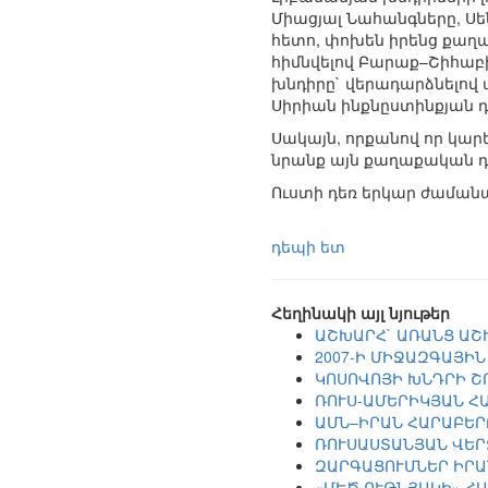
Միացյալ Նահանգները, Ս
հետո, փոխեն իրենց քաղա
հիմնվելով Բարաք–Շիհաբի
խնդիրը` վերադարձնելով 
Սիրիան ինքնըստինքյան դ
Սակայն, որքանով որ կար
նրանք այն քաղաքական դե
Ուստի դեռ երկար ժամանա
դեպի ետ
Հեղինակի այլ նյութեր
ԱՇԽԱՐՀ` ԱՌԱՆՑ ԱՇ
2007-Ի ՄԻՋԱԶԳԱՅԻ
ԿՈՍՈՎՈՅԻ ԽՆԴՐԻ Շ
ՌՈՒՍ-ԱՄԵՐԻԿՅԱՆ Հ
ԱՄՆ–ԻՐԱՆ ՀԱՐԱԲԵՐ
ՌՈՒՍԱՍՏԱՆՅԱՆ ՎԵՐ
ԶԱՐԳԱՑՈՒՄՆԵՐ ԻՐԱ
«ՄԵԾ ՈՒԹՆՅԱԿԻ» Հ