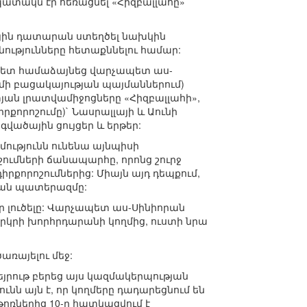
պատակն էր հեռացնել «Հիզբալլահը»
գային դատարան ստեղծել նախկին
ւթյունները հետաքննելու համար:
 հետ համաձայնեց վարչապետ աս-
մի բացակայության պայմաններում)
յան լրատվամիջոցները «Հիզբալլահի»,
որոշումը)` Նասրալլայի և Աունի
ածային ցույցեր և երթեր:
մությունն ունենա այնպիսի
շումների ճանապարհը, որոնց շուրջ
իրքորոշումներից: Միայն այդ դեպքում,
կան պատերազմը:
ր լուծելը: Վարչապետ աս-Սինիորան
րկրի խորհրդարանի կողմից, ուստի նրա
առայելու մեջ:
եյրութ բերեց այս կազմակերպության
ն այն է, որ կողմերը դադարեցնում են
թոռներից 10-ը հատկացվում է