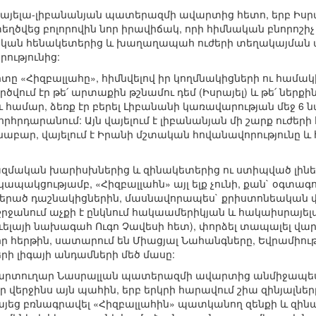
սրայելա-լիբանանյան պատերազմի ավարտից հետո, երբ Իսրայ
ծվեց բոլորովին նոր իրավիճակ, որի հիմնական բնորոշիչ գ
մական հենակետերից և խաղաղապահ ուժերի տեղակայման
ությունից:
ը «Հիզբալլահը», հիմնվելով իր կողմնակիցների ու համա
րծվում էր թե՛ արտաքին թշնամու դեմ (Իսրայել) և թե՛ ներ
ու համար, ձեռք էր բերել Լիբանանի կառավարության մեջ 6
րհրդարանում: Այն վայելում է լիբանանյան մի շարք ուժեր
աբար, վայելում է Իրանի մշտական հովանավորությունը 
ազմական խարիսխներից և զինակետերից ու ստիպված լինելով
պակցությամբ, «Հիզբալլահն» այլ ելք չունի, քան` օգտ
ք բերած դաշնակիցներին, մասնավորապես` քրիստոնեական
ին շրջանում աչքի է ընկնում հակաամերիկյան և հակաիսրայ
ւելայի նախագահ Ուգո Չավեսի հետ), փորձել տապալել վ
իր հերթին, սատարում են Միացյալ Նահանգները, Եվրամիու
ի լիգայի անդամների մեծ մասը:
քարտուղար Նասրալլան պատերազմի ավարտից անմիջապես
որ վերջինս այն պահին, երբ երկրի հարավում շիա զինյալնե
մայեց բռնագրավել «Հիզբալլահին» պատկանող զենքի և զին