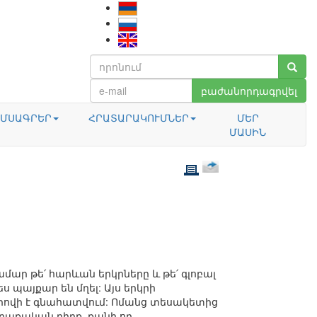
բաժանորդագրվել
ՄՍԱԳՐԵՐ
ՀՐԱՏԱՐԱԿՈՒՄՆԵՐ
ՄԵՐ
ՄԱՍԻՆ
ար թե՛ հարևան երկրները և թե՛ գլոբալ
 պայքար են մղել: Այս երկրի
ուրովի է գնահատվում: Ոմանց տեսակետից
աքական դիրք, քանի որ