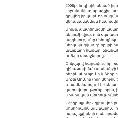
2006թ. հուլիսին սկսած ի
Լիբանանի տարածքից, ստեղ
զրկվեց իր կարևոր ռազ
վերականգնման հնարավոր
Մինչև պատերազմի ավարտ
ներուժի վրա, որն օգտագո
ազդեցությունը մեծացնել
ներկայացված էր երկրի խո
պայքարի համար, բնական
ուժերի առաջնորդը:
Զրկվելով հարավում իր ռ
զինաթափման պահանջի կա
հեղինակությունը և ձեռ
Միշել Աունին (որը վերջ
և համեմատվում է Վենեսո
կառավարությունը, որին, 
Արաբական պետություններ
«Հիզբալլահի» գլխավոր 
Սինիորային այն բանում, 
իսրայելցիների դեմ, հրա