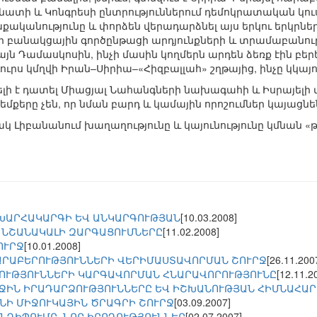
ենատի և Կոնգրեսի ընտրություններում դեմոկրատական կ
քականությունը և փորձեն վերադարձնել այս երկու երկրներ
 բանակցային գործընթացի արդյունքների և տրամաբանությա
այն Դամասկոսին, ինչի մասին կողմերն արդեն ձեռք էին բե
ուրս կմղվի Իրան–Սիրիա–«Հիզբալլահ» շղթայից, ինչը կկա
ելի է դատել Միացյալ Նահանգների նախագահի և Իսրայելի
մքերը չեն, որ նման բարդ և կամային որոշումներ կայացնե
կ Լիբանանում խաղաղությունը և կայունությունը կմնան 
ԽԱՐՀԱԿԱՐԳԻ ԵՎ ԱՆԿԱՐԳՈՒԹՅԱՆ
[10.03.2008]
Ն ՆՇԱՆԱԿԱԼԻ ԶԱՐԳԱՑՈՒՄՆԵՐԸ
[11.02.2008]
ՈՒՐՋ
[10.01.2008]
ԱՐԱԲԵՐՈՒԹՅՈՒՆՆԵՐԻ ՎԵՐԻՄԱՍՏԱՎՈՐՄԱՆ ՇՈՒՐՋ
[26.11.200
ՈՒԹՅՈՒՆՆԵՐԻ ԿԱՐԳԱՎՈՐՄԱՆ ՀՆԱՐԱՎՈՐՈՒԹՅՈՒՆԸ
[12.11.2
ՋԻՆ ԻՐԱԴԱՐՁՈՒԹՅՈՒՆՆԵՐԸ ԵՎ ԻՇԽԱՆՈՒԹՅԱՆ ՀԻՄՆԱՀԱՐ
ՆԻ ՄԻՋՈՒԿԱՅԻՆ ԾՐԱԳՐԻ ՇՈՒՐՋ
[03.09.2007]
ԱՆԴԻՊՈՒՄԸ. ՆՈՐ ԻՐՈՂՈՒԹՅՈՒՆՆԵՐ
[02.07.2007]