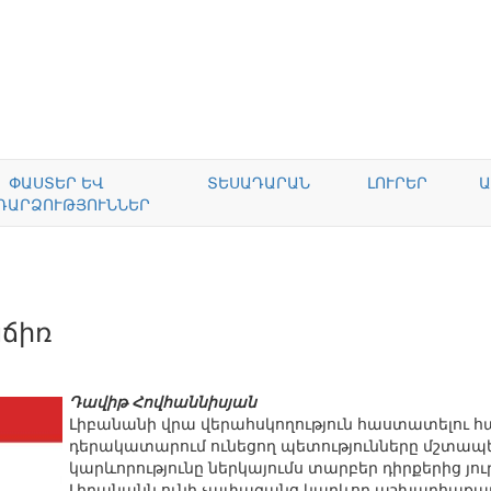
ՓԱՍՏԵՐ ԵՎ
ՏԵՍԱԴԱՐԱՆ
ԼՈՒՐԵՐ
Ա
ԴԱՐՁՈՒԹՅՈՒՆՆԵՐ
նճիռ
Դավիթ Հովհաննիսյան
Լիբանանի վրա վերահսկողություն հաստատելու համ
դերակատարում ունեցող պետությունները մշտապես
կարևորությունը ներկայումս տարբեր դիրքերից յ
Լիբանանն ունի չափազանց կարևոր աշխարհաքաղ