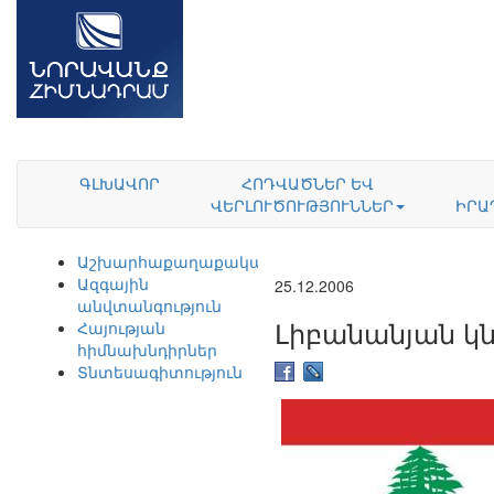
ԳԼԽԱՎՈՐ
ՀՈԴՎԱԾՆԵՐ ԵՎ
ՎԵՐԼՈՒԾՈՒԹՅՈՒՆՆԵՐ
ԻՐԱ
Աշխարհաքաղաքականություն
Ազգային
25.12.2006
անվտանգություն
Լիբանանյան կ
Հայության
հիմնախնդիրներ
Տնտեսագիտություն