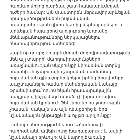
հարմար միջոց դարձավ շատ հակաարևմտյան
ուժերի համար: Այն փաստորեն մերձավորարևելյան
իրադարձություններն իսլամական
հասարակության դիտակետից ներկայացնելու և
արևելյան հայացքով այդ լուրերը և դրանց
մեկնաբանությունները ներկայացնելու
հնարավորություն ստեղծեց:
Կարևոր ցուցիչ էր արևմտյան ժողովրդավարության
մեկ այլ տարրի` մարդու իրավունքների
առաջնայնության սկզբունքի կիրառման փորձը
հայտնի «հիջաբ»-ային շարժման ժամանակ.
իսլամական գլխաշորեր կրելու իրենց իրավունքը
պաշտպանելու համար մահմեդական կանայք
Ֆրանսիայում դուրս եկան հրապարակային
պայքարի, ինչը, մեղմ ասած, չի խրախուսվում
իսլամական կրոնում: Թեև նրանք հաջողության
չհասան, սակայն սա այն դեպքերից է, երբ
նշանակալին ընթացքն է և ոչ թե արդյունքը:
Սակայն ընտրություններում «Համաս»-ի
հաղթանակն ավելի լուրջ խաղաքարտ է և ավելի
նշանակալի երևույթ: Այն կարող է առանց