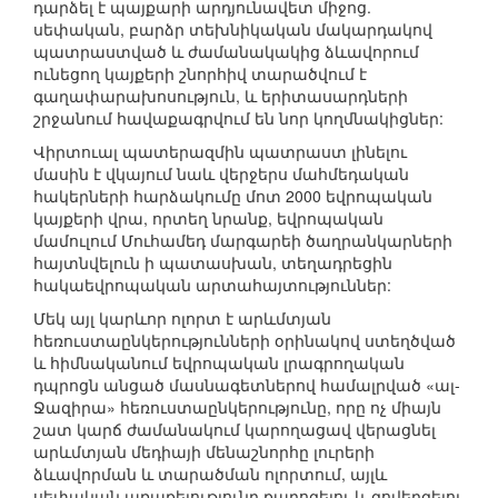
դարձել է պայքարի արդյունավետ միջոց.
սեփական, բարձր տեխնիկական մակարդակով
պատրաստված և ժամանակակից ձևավորում
ունեցող կայքերի շնորհիվ տարածվում է
գաղափարախոսություն, և երիտասարդների
շրջանում հավաքագրվում են նոր կողմնակիցներ:
Վիրտուալ պատերազմին պատրաստ լինելու
մասին է վկայում նաև վերջերս մահմեդական
հակերների հարձակումը մոտ 2000 եվրոպական
կայքերի վրա, որտեղ նրանք, եվրոպական
մամուլում Մուհամեդ մարգարեի ծաղրանկարների
հայտնվելուն ի պատասխան, տեղադրեցին
հակաեվրոպական արտահայտություններ:
Մեկ այլ կարևոր ոլորտ է արևմտյան
հեռուստաընկերությունների օրինակով ստեղծված
և հիմնականում եվրոպական լրագրողական
դպրոցն անցած մասնագետներով համալրված «ալ-
Ջազիրա» հեռուստաընկերությունը, որը ոչ միայն
շատ կարճ ժամանակում կարողացավ վերացնել
արևմտյան մեդիայի մենաշնորհը լուրերի
ձևավորման և տարածման ոլորտում, այլև
սեփական առաքելությունը քարոզելու և գովերգելու