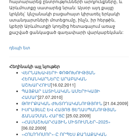
հայտարարեց ընտրությունների արդյունքները, և
Արևմուտքը սատարեց նրան: Այսօր այդ քայլը
կրկնել` կնշանակի բացահայտ կիրառել երկակի
ստանդարտների մոտեցումը, ինչն, իր հերթին,
կբերի Արևմուտքի կողմից հետագայում առաջ
քաշված ցանկացած գաղափարի վարկաբեկման:
դեպի ետ
Հեղինակի այլ նյութեր
ՎԵՐՆԱԽԱՎԵՐԻ ՓՈՓՈԽՈԻԹՅԱՆ
ՀԵՌԱՆԿԱՐՆԵՐԸ ԱՐԱԲԱԿԱՆ
ԱՇԽԱՐՀՈՒՄ
[16.02.2011]
ՊԱՅՔԱՐ ԼԱՏԻՆԱԿԱՆ ԱՄԵՐԻԿԱՅԻ
ՀԱՄԱՐ
[27.07.2010]
ԹՈՒՐՔԱԿԱՆ ԺԽՏՈՂԱԿԱՆՈՒԹՅՈՒՆ
[21.04.2009]
ԻՍՐԱՅԵԼԸ ԵՎ ՀԱՅՈՑ ՑԵՂԱՍՊԱՆՈՒԹՅԱՆ
ՃԱՆԱՉՄԱՆ ՀԱՐՑԸ
[25.02.2009]
«ՀԱՄԱՇԽԱՐՀԱՅԻՆ ՄԻՏՈՒՄՆԵՐ–2025»
[06.02.2009]
«ՀՈԼՈԴՈՄՈՐ»-Ը ՈՐՊԵՍ ՔԱՂԱՔԱԿԱՆ