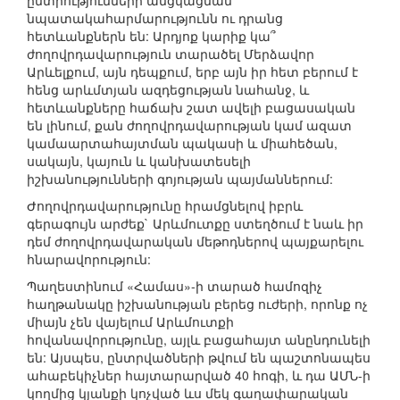
ընտրությունների անցկացման
նպատակահարմարությունն ու դրանց
հետևանքներն են: Արդյոք կարիք կա՞
ժողովրդավարություն տարածել Մերձավոր
Արևելքում, այն դեպքում, երբ այն իր հետ բերում է
հենց արևմտյան ազդեցության նահանջ, և
հետևանքները հաճախ շատ ավելի բացասական
են լինում, քան ժողովրդավարության կամ ազատ
կամաարտահայտման պակասի և միահեծան,
սակայն, կայուն և կանխատեսելի
իշխանությունների գոյության պայմաններում:
Ժողովրդավարությունը հրամցնելով իբրև
գերագույն արժեք` Արևմուտքը ստեղծում է նաև իր
դեմ ժողովրդավարական մեթոդներով պայքարելու
հնարավորություն:
Պաղեստինում «Համաս»-ի տարած համոզիչ
հաղթանակը իշխանության բերեց ուժերի, որոնք ոչ
միայն չեն վայելում Արևմուտքի
հովանավորությունը, այլև բացահայտ անընդունելի
են: Այսպես, ընտրվածների թվում են պաշտոնապես
ահաբեկիչներ հայտարարված 40 հոգի, և դա ԱՄՆ-ի
կողմից կյանքի կոչված ևս մեկ գաղափարական