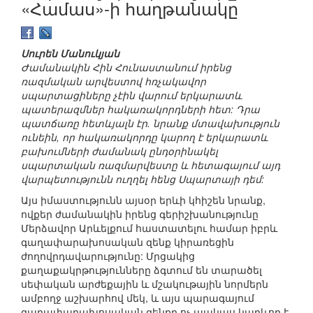
«Համաս»-ի հաղթանակը
Սուրեն Մանուկյան
Ժամանակին Հին Հունաստանում իրենց
ռազմական արվեստով հռչակավոր
սպարտացիները չէին վարում երկարատև
պատերազմներ հակառակորդների հետ: Դրա
պատճառը հետևյալն էր. նրանք մտավախություն
ունեին, որ հակառակորդը կարող է երկարատև
բախումների ժամանակ ընդօրինակել
սպարտական ռազմարվեստը և հետագայում այդ
վարպետությունն ուղղել հենց Սպարտայի դեմ:
Այս իմաստությունն այսօր երևի կհիշեն նրանք,
ովքեր ժամանակին իրենց գերիշխանությունը
Մերձավոր Արևելքում հաստատելու համար իբրև
գաղափարախոսական զենք կիրառեցին
ժողովրդավարությունը: Մրցակից
քաղաքակրթությունները ձգտում են տարածել
սեփական արժեքային և մշակութային նորմերն
ամբողջ աշխարհով մեկ, և այս պարագայում
գաղափարախոսական զենքը ոչ պակաս կարևոր է