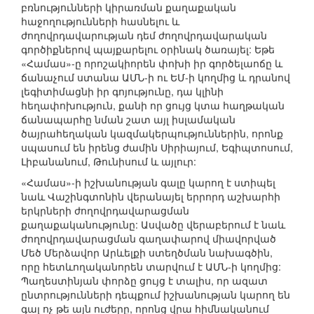
բռնությունների կիրառման քաղաքական
հաջողությունների հասնելու և
ժողովրդավարության դեմ ժողովրդավարական
գործիքներով պայքարելու օրինակ ծառայել: Եթե
«Համաս»-ը որոշակիորեն փոխի իր գործելաոճը և
ճանաչում ստանա ԱՄՆ-ի ու ԵՄ-ի կողմից և դրանով
լեգիտիմացնի իր գոյությունը, դա կլինի
հեղափոխություն, քանի որ ցույց կտա հաղթական
ճանապարհը նման շատ այլ իսլամական
ծայրահեղական կազմակերպություններին, որոնք
սպասում են իրենց ժամին Սիրիայում, Եգիպտոսում,
Լիբանանում, Թունիսում և այլուր:
«Համաս»-ի իշխանության գալը կարող է ստիպել
նաև Վաշինգտոնին վերանայել երրորդ աշխարհի
երկրների ժողովրդավարացման
քաղաքականությունը: Ասվածը վերաբերում է նաև
ժողովրդավարացման գաղափարով միավորված
Մեծ Մերձավոր Արևելքի ստեղծման նախագծին,
որը հետևողականորեն տարվում է ԱՄՆ-ի կողմից:
Պաղեստինյան փորձը ցույց է տալիս, որ ազատ
ընտրությունների դեպքում իշխանության կարող են
գալ ոչ թե այն ուժերը, որոնց վրա հիմնականում