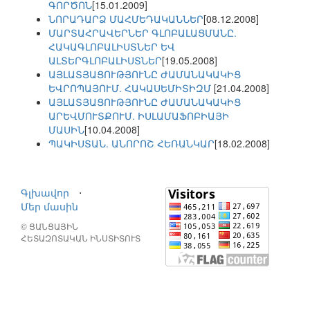
ԳՈՐԾՈՆ
[15.01.2009]
ՆՈՐԱԴԱՐՁ ՄԱՀՄԵԴԱԿԱՆՆԵՐ
[08.12.2008]
ՄԱՐՏԱՀՐԱՎԵՐՆԵՐ ԳԼՈԲԱԼԱՑՄԱՆԸ.
ՀԱԿԱԳԼՈԲԱԼԻՍՏՆԵՐ ԵՎ
ԱԼՏԵՐԳԼՈԲԱԼԻՍՏՆԵՐ
[19.05.2008]
ԱՅԼԱՏՅԱՑՈՒԹՅՈՒՆԸ ԺԱՄԱՆԱԿԱԿԻՑ
ԵՎՐՈՊԱՅՈՒՄ. ՀԱԿԱՍԵՄԻՏԻԶՄ
[21.04.2008]
ԱՅԼԱՏՅԱՑՈՒԹՅՈՒՆԸ ԺԱՄԱՆԱԿԱԿԻՑ
ԱՐԵՎՄՈՒՏՔՈՒՄ. ԻՍԼԱՄԱՖՈԲԻԱՅԻ
ՄԱՍԻՆ
[10.04.2008]
ՊԱԿԻՍՏԱՆ. ԱՆՈՐՈՇ ՀԵՌԱՆԿԱՐ
[18.02.2008]
Գլխավոր
⋅
Մեր մասին
© ՑԱՆՑԱՅԻՆ
ՀԵՏԱԶՈՏԱԿԱՆ ԻՆՍՏԻՏՈՒՏ