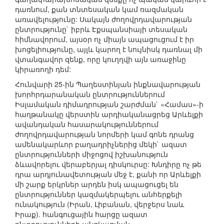
դառնում, քան տնտեսական կամ ռազմական
առավելությունը: Սակայն ժողովրդավարության
ընտրությունը` իբրև Էքսպանսիայի տեսական
հիմնավորում, այսօր ոչ միայն ապացուցում է իր
խոցելիությունը, այլև կարող է նույնիսկ դառնալ մի
վտանգավոր զենք, որը կուղղվի այն առաջինը
կիրառողի դեմ:
Հունվարի 25-ին Պաղեստինյան ինքնավարության
խորհրդարանական ընտրություններում
Իսլամական դիմադրության շարժման` «Համաս»-ի
հաղթանակը վերստին արդիականացրեց Արևելքի
ավանդական հասարակություններում
ժողովրդավարության նորմերի կամ գոնե դրանց
ամենակարևոր բաղադրիչներից մեկի` ազատ
ընտրությունների միջոցով իշխանություն
ձևավորելու վերաբերյալ դիսկուրսը: Խնդիրը ոչ թե
դրա արդյունավետության մեջ է, քանի որ Արևելքի
մի շարք երկրներ արդեն իսկ ապացուցել են
ընտրություններ կազմակերպելու անհերքելի
ունակություն (Իրան, Լիբանան, վերջերս նաև
Իրաք). հանգուցային հարցը ազատ