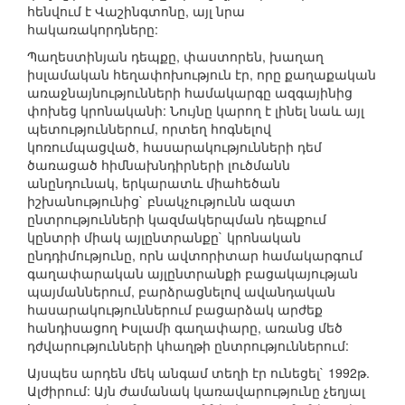
հենվում է Վաշինգտոնը, այլ նրա
հակառակորդները:
Պաղեստինյան դեպքը, փաստորեն, խաղաղ
իսլամական հեղափոխություն էր, որը քաղաքական
առաջնայնությունների համակարգը ազգայինից
փոխեց կրոնականի: Նույնը կարող է լինել նաև այլ
պետություններում, որտեղ հոգնելով
կոռումպացված, հասարակությունների դեմ
ծառացած հիմնախնդիրների լուծմանն
անընդունակ, երկարատև միահեծան
իշխանությունից` բնակչությունն ազատ
ընտրությունների կազմակերպման դեպքում
կընտրի միակ այլընտրանքը` կրոնական
ընդդիմությունը, որն ավտորիտար համակարգում
գաղափարական այլընտրանքի բացակայության
պայմաններում, բարձրացնելով ավանդական
հասարակություններում բացարձակ արժեք
հանդիսացող Իսլամի գաղափարը, առանց մեծ
դժվարությունների կհաղթի ընտրություններում:
Այսպես արդեն մեկ անգամ տեղի էր ունեցել` 1992թ.
Ալժիրում: Այն ժամանակ կառավարությունը չեղյալ