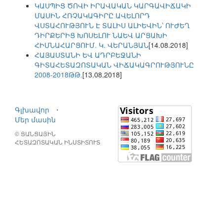
ԿԱՍՊԻՑ ԾՈՎԻ ԻՐԱՎԱԿԱՆ ԿԱՐԳԱՎԻՃԱԿԻ
ՄԱՍԻՆ ՀՌՉԱԿԱԳԻՐԸ ԱՎԵԼՈՐԴ
ՎՍՏԱՀՈՒԹՅՈՒՆ Է ՏԱԼԻՍ ԱԼԻԵՎԻՆ՝ ՈՒԺԵՂ
ԴԻՐՔԵՐԻՑ ԽՈՍԵԼՈՒ ՆԱԵՎ ԱՐՑԱԽԻ
ՀԻՄՆԱՀԱՐՑՈՒՄ. Կ. ՎԵՐԱՆՅԱՆ
[14.08.2018]
ՀԱՅԱՍՏԱՆԻ ԵՎ ԱԴՐԲԵՋԱՆԻ
ԳԻՏԱՀԵՏԱԶՈՏԱԿԱՆ ՎԻՃԱԿԱԳՐՈՒԹՅՈՒՆԸ
2008-2018ԹԹ.
[13.08.2018]
Գլխավոր
⋅
Մեր մասին
© ՑԱՆՑԱՅԻՆ
ՀԵՏԱԶՈՏԱԿԱՆ ԻՆՍՏԻՏՈՒՏ