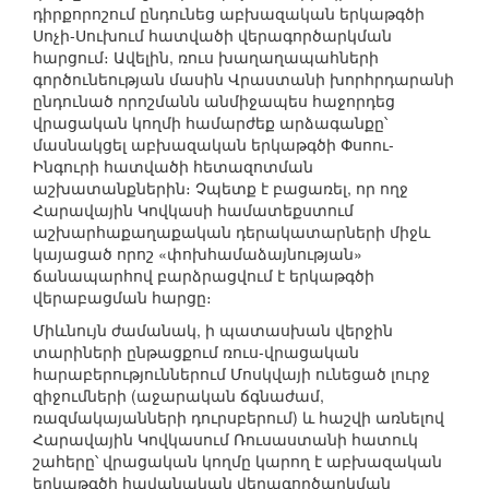
դիրքորոշում ընդունեց աբխազական երկաթգծի
Սոչի-Սուխում հատվածի վերագործարկման
հարցում։ Ավելին, ռուս խաղաղապահների
գործունեության մասին Վրաստանի խորհրդարանի
ընդունած որոշմանն անմիջապես հաջորդեց
վրացական կողմի համարժեք արձագանքը՝
մասնակցել աբխազական երկաթգծի Փսոու-
Ինգուրի հատվածի հետազոտման
աշխատանքներին։ Չպետք է բացառել, որ ողջ
Հարավային Կովկասի համատեքստում
աշխարհաքաղաքական դերակատարների միջև
կայացած որոշ «փոխհամաձայնության»
ճանապարհով բարձրացվում է երկաթգծի
վերաբացման հարցը։
Միևնույն ժամանակ, ի պատասխան վերջին
տարիների ընթացքում ռուս-վրացական
հարաբերություններում Մոսկվայի ունեցած լուրջ
զիջումների (աջարական ճգնաժամ,
ռազմակայանների դուրսբերում) և հաշվի առնելով
Հարավային Կովկասում Ռուսաստանի հատուկ
շահերը՝ վրացական կողմը կարող է աբխազական
երկաթգծի հավանական վերագործարկման