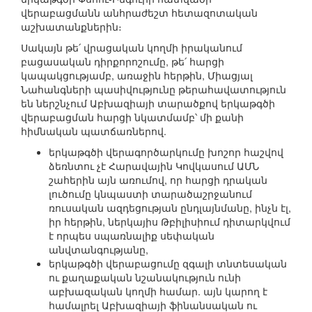
վերաբացմանն անհրաժեշտ հետազոտական
աշխատանքներին։
Սակայն թե՛ վրացական կողմի իրականում
բացասական դիրքորոշումը, թե՛ հարցի
կապակցությամբ, առաջին հերթին, Միացյալ
Նահանգների պասիվությունը թերահավատություն
են ներշնչում Աբխազիայի տարածքով երկաթգծի
վերաբացման հարցի նկատմամբ՝ մի քանի
հիմնական պատճառներով.
երկաթգծի վերագործարկումը խոշոր հաշվով
ձեռնտու չէ Հարավային Կովկասում ԱՄՆ
շահերին այն առումով, որ հարցի դրական
լուծումը կնպաստի տարածաշրջանում
ռուսական ազդեցության ընդլայնմանը, ինչն էլ,
իր հերթին, ներկայիս Թբիլիսիում դիտարկվում
է որպես սպառնալիք սեփական
անվտանգությանը,
երկաթգծի վերաբացումը զգալի տնտեսական
ու քաղաքական նշանակություն ունի
աբխազական կողմի համար. այն կարող է
համալրել Աբխազիայի ֆինանսական ու