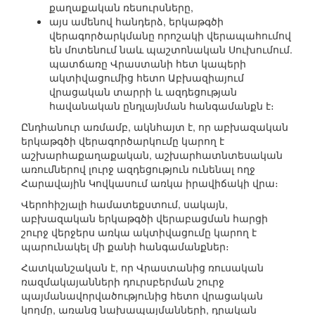
քաղաքական ռեսուրսները,
այս ամենով հանդերձ, երկաթգծի
վերագործարկմանը որոշակի վերապահումով
են մոտենում նաև պաշտոնական Սուխումում.
պատճառը Վրաստանի հետ կապերի
ակտիվացումից հետո Աբխազիայում
վրացական տարրի և ազդեցության
հավանական ընդլայնման հանգամանքն է։
Ընդհանուր առմամբ, ակնհայտ է, որ աբխազական
երկաթգծի վերագործարկումը կարող է
աշխարհաքաղաքական, աշխարհատնտեսական
առումներով լուրջ ազդեցություն ունենալ ողջ
Հարավային Կովկասում առկա իրավիճակի վրա։
Վերոհիշյալի համատեքստում, սակայն,
աբխազական երկաթգծի վերաբացման հարցի
շուրջ վերջերս առկա ակտիվացումը կարող է
պարունակել մի քանի հանգամանքներ։
Հատկանշական է, որ Վրաստանից ռուսական
ռազմակայանների դուրսբերման շուրջ
պայմանավորվածությունից հետո վրացական
կողմը, առանց նախապայմանների, դրական