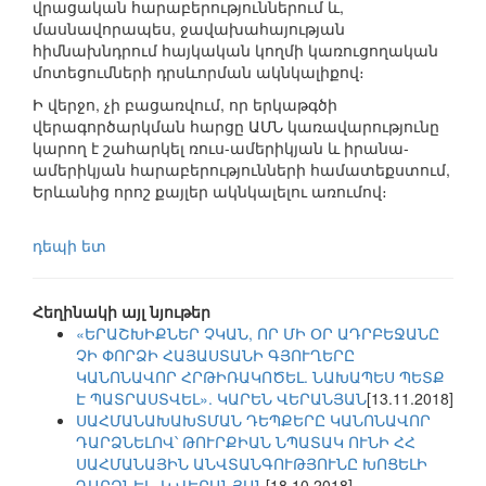
վրացական հարաբերություններում և,
մասնավորապես, ջավախահայության
հիմնախնդրում հայկական կողմի կառուցողական
մոտեցումների դրսևորման ակնկալիքով։
Ի վերջո, չի բացառվում, որ երկաթգծի
վերագործարկման հարցը ԱՄՆ կառավարությունը
կարող է շահարկել ռուս-ամերիկյան և իրանա-
ամերիկյան հարաբերությունների համատեքստում,
Երևանից որոշ քայլեր ակնկալելու առումով։
դեպի ետ
Հեղինակի այլ նյութեր
«ԵՐԱՇԽԻՔՆԵՐ ՉԿԱՆ, ՈՐ ՄԻ ՕՐ ԱԴՐԲԵՋԱՆԸ
ՉԻ ՓՈՐՁԻ ՀԱՅԱՍՏԱՆԻ ԳՅՈՒՂԵՐԸ
ԿԱՆՈՆԱՎՈՐ ՀՐԹԻՌԱԿՈԾԵԼ. ՆԱԽԱՊԵՍ ՊԵՏՔ
Է ՊԱՏՐԱՍՏՎԵԼ». ԿԱՐԵՆ ՎԵՐԱՆՅԱՆ
[13.11.2018]
ՍԱՀՄԱՆԱԽԱԽՏՄԱՆ ԴԵՊՔԵՐԸ ԿԱՆՈՆԱՎՈՐ
ԴԱՐՁՆԵԼՈՎ՝ ԹՈՒՐՔԻԱՆ ՆՊԱՏԱԿ ՈՒՆԻ ՀՀ
ՍԱՀՄԱՆԱՅԻՆ ԱՆՎՏԱՆԳՈՒԹՅՈՒՆԸ ԽՈՑԵԼԻ
ԴԱՐՁՆԵԼ. Կ.ՎԵՐԱՆՅԱՆ
[18.10.2018]