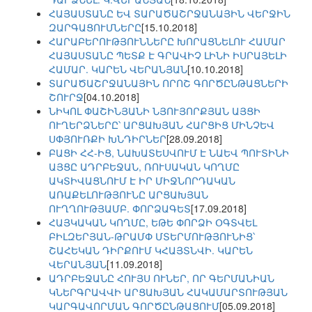
ՀԱՅԱՍՏԱՆԸ ԵՎ ՏԱՐԱԾԱՇՐՋԱՆԱՅԻՆ ՎԵՐՋԻՆ
ԶԱՐԳԱՑՈՒՄՆԵՐԸ
[15.10.2018]
ՀԱՐԱԲԵՐՈՒԹՅՈՒՆՆԵՐԸ ԽՈՐԱՑՆԵԼՈՒ ՀԱՄԱՐ
ՀԱՅԱՍՏԱՆԸ ՊԵՏՔ Է ԳՐԱՎԻՉ ԼԻՆԻ ԻՍՐԱՅԵԼԻ
ՀԱՄԱՐ. ԿԱՐԵՆ ՎԵՐԱՆՅԱՆ
[10.10.2018]
ՏԱՐԱԾԱՇՐՋԱՆԱՅԻՆ ՈՐՈՇ ԳՈՐԾԸՆԹԱՑՆԵՐԻ
ՇՈՒՐՋ
[04.10.2018]
ՆԻԿՈԼ ՓԱՇԻՆՅԱՆԻ ՆՅՈՒՅՈՐՔՅԱՆ ԱՅՑԻ
ՈՒՂԵՐՁՆԵՐԸ՝ ԱՐՑԱԽՅԱՆ ՀԱՐՑԻՑ ՄԻՆՉԵՎ
ՍՓՅՈՒՌՔԻ ԽՆԴԻՐՆԵՐ
[28.09.2018]
ԲԱՑԻ ՀՀ-ԻՑ, ՆԱԽԱՏԵՍՎՈՒՄ Է ՆԱԵՎ ՊՈՒՏԻՆԻ
ԱՅՑԸ ԱԴՐԲԵՋԱՆ, ՌՈՒՍԱԿԱՆ ԿՈՂՄԸ
ԱԿՏԻՎԱՑՆՈՒՄ Է ԻՐ ՄԻՋՆՈՐԴԱԿԱՆ
ԱՌԱՔԵԼՈՒԹՅՈՒՆԸ ԱՐՑԱԽՅԱՆ
ՈՒՂՂՈՒԹՅԱՄԲ. ՓՈՐՁԱԳԵՏ
[17.09.2018]
ՀԱՅԿԱԿԱՆ ԿՈՂՄԸ, ԵԹԵ ՓՈՐՁԻ ՕԳՏՎԵԼ
ԲԻԼԶԵՐՅԱՆ-ԹՐԱՄՓ ՄՏԵՐՄՈՒԹՅՈՒՆԻՑ՝
ՇԱՀԵԿԱՆ ԴԻՐՔՈՒՄ ԿՀԱՅՏՆՎԻ. ԿԱՐԵՆ
ՎԵՐԱՆՅԱՆ
[11.09.2018]
ԱԴՐԲԵՋԱՆԸ ՀՈՒՅՍ ՈՒՆԵՐ, ՈՐ ԳԵՐՄԱՆԻԱՆ
ԿՆԵՐԳՐԱՎՎԻ ԱՐՑԱԽՅԱՆ ՀԱԿԱՄԱՐՏՈՒԹՅԱՆ
ԿԱՐԳԱՎՈՐՄԱՆ ԳՈՐԾԸՆԹԱՑՈՒՄ
[05.09.2018]