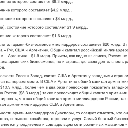
тояние которого составляет $8.3 млрд.,
ояние которого составляет $4.2 млрд.,
стояние которого составляет $4 млрд.,
а), состояние которого составляет $1.9 млрд.,
тояние которого составляет $1.6 млрд.
 капитал армян-бизнесменов миллиардеров составляет $20 млрд. 
а – РФ, США и Аргентину. Общий капитал российский миллиардеров
ем – Аргентина - $1.9 млрд. Причем, как видно из списка, Россия н
тала армянских бизнесменов, но и страна, где свою деятельность 
рд.
лоскости Россия-Запад, считая США и Аргентину западными страна
я на первом месте. В США и Аргентине общий капитал армян-милл
$13.9 млрд., более чем в два раза превосходя показатель западног
а России ($8.3 млрд.) также превосходит общий капитал армян-ми
тировать, что как общий капитал армян-миллиардеров России, так 
итал армян-миллиардеров США и Аргентины.
ьности армян-миллиардеров Диаспоры, то следует отметить, что о
ства, сельского хозяйства, торговли и услуг. Самый богатый бизн
 является учредителем и совладельцем сети розничных магазинов 