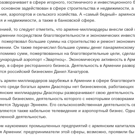
разворачивает в сфере игорного, гостиничного и инвестиционного
основном задействован в сфере строительства и недвижимости, а
ния, аэропортов и сельского хозяйства. А «самый бедный» армян
я и недвижимости, а также в банковской сфере.
енией, то следует отметить, что армяне-миллиардеры внесли свой 
рмении посредством благотворительности и экономических инвест
пожертвовал большие суммы на строительство и ремонт экономиче
рмении. Он также перечислил большие суммы денег панармянскому
помимо сумм, пожертвованных на благотворительные цели, сдела
дународный аэропорт «Звартноц». Экономическую активность в Ар
р, в сфере ресторанного бизнеса. Деятельность в Армении развор
тся российский бизнесмен Данил Хачатуров.
ь армян-миллиардеров зарубежья в Армении в сфере благотворител
 что среди богатых армян Диаспоры нет бизнесменов, работающих 
янские миллиардеры Диаспоры разворачивают свою деятельность в 
венный бизнесмен, деятельность которого с некоторыми оговоркам
яется Эдуардо Эрнекян. Его сельскохозяйственная деятельность 
ляются также кабельное телевидение и аэропортный бизнес. Одна
ленной деятельностью.
ом наукоемких промышленных предприятий с армянским капиталом
ия Армении: предприниматели этой сферы, возможно, проявили бы 