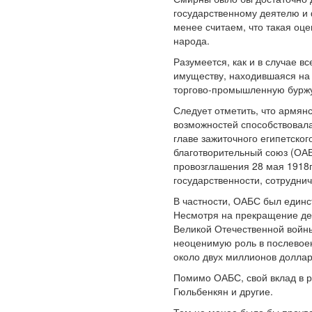
государственному деятелю и 
менее считаем, что такая оц
народа.
Разумеется, как и в случае 
имуществу, находившаяся на 
торгово-промышленную бурж
Следует отметить, что армян
возможностей способствовала
главе зажиточного египетско
благотворительный союз (ОАБ
провозглашения 28 мая 1918г
государственности, сотруднич
В частности, ОАБС был единс
Несмотря на прекращение дея
Великой Отечественной войн
неоценимую роль в послевоен
около двух миллионов доллар
Помимо ОАБС, свой вклад в 
Гюльбенкян и другие.