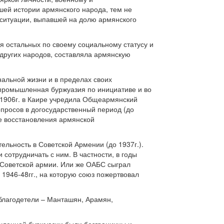
шей истории армянского народа, тем не
 ситуации, выпавшей на долю армянского
ая остальных по своему социальному статусу и
 других народов, составляла армянскую
альной жизни и в пределах своих
-промышленная буржуазия по инициативе и во
в 1906г. в Каире учредила Общеармянский
просов в догосударственный период (до
ле восстановления армянской
льность в Советской Армении (до 1937г.).
сотрудничать с ним. В частности, в годы
 Советской армии. Или же ОАБС сыграл
 1946-48гг., на которую союз пожертвовал
благодетели – Манташян, Арамян,