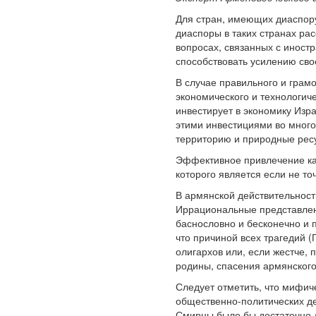
Для стран, имеющих диаспору
диаспоры в таких странах рас
вопросах, связанных с иност
способствовать усилению сво
В случае правильного и грам
экономического и технологич
инвестирует в экономику Изр
этими инвестициями во много
территорию и природные рес
Эффективное привлечение ка
которого является если не то
В армянской действительност
Иррациональные представлени
баснословно и бесконечно и 
что причиной всех трагедий 
олигархов или, если жестче,
родины, спасения армянского
Следует отметить, что мифич
общественно-политических де
Смирны было бы достаточно д