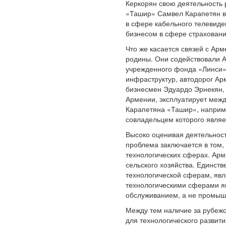
Керкорян свою деятельность 
«Ташир» Самвел Карапетян в 
в сфере кабельного телевиде
бизнесом в сфере страховани
Что же касается связей с Арм
родины. Они содействовали А
учрежденного фонда «Линси» 
инфраструктур, автодорог А
бизнесмен Эдуардо Эрнекян, 
Армении, эксплуатирует меж
Карапетяна «Ташир», наприме
совладельцем которого являе
Высоко оценивая деятельност
проблема заключается в том,
технологических сферах. Арм
сельского хозяйства. Единст
технологической сферам, явл
технологическими сферами яв
обслуживанием, а не промыш
Между тем наличие за рубеж
для технологического развит