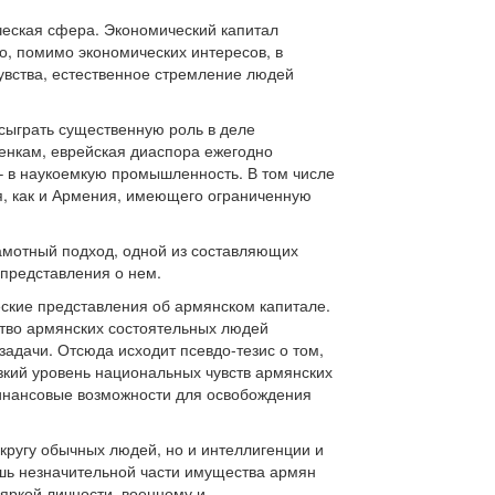
ческая сфера. Экономический капитал
то, помимо экономических интересов, в
увства, естественное стремление людей
 сыграть существенную роль в деле
ценкам, еврейская диаспора ежегодно
– в наукоемкую промышленность. В том числе
я, как и Армения, имеющего ограниченную
амотный подход, одной из составляющих
 представления о нем.
ские представления об армянском капитале.
ство армянских состоятельных людей
адачи. Отсюда исходит псевдо-тезис о том,
зкий уровень национальных чувств армянских
 финансовые возможности для освобождения
кругу обычных людей, но и интеллигенции и
ишь незначительной части имущества армян
яркой личности, военному и