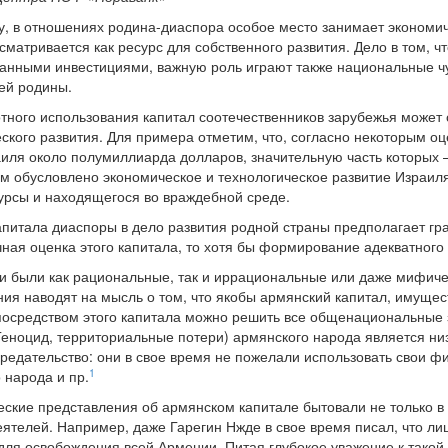
, в отношениях родина-диаспора особое место занимает экономи
сматривается как ресурс для собственного развития. Дело в том, ч
ранными инвестициями, важную роль играют также национальные ч
ей родины.
отного использования капитал соотечественников зарубежья может
еского развития. Для примера отметим, что, согласно некоторым о
аиля около полумиллиарда долларов, значительную часть которых 
м обусловлено экономическое и технологическое развитие Израил
урсы и находящегося во враждебной среде.
питала диаспоры в дело развития родной страны предполагает гр
чная оценка этого капитала, то хотя бы формирование адекватного
и были как рациональные, так и иррациональные или даже мифиче
я наводят на мысль о том, что якобы армянский капитал, имуще
посредством этого капитала можно решить все общенациональные з
(Геноцид, территориальные потери) армянского народа является ни
 предательство: они в свое время не пожелали использовать свои
1
 народа и пр.
еские представления об армянском капитале бытовали не только в 
ятелей. Например, даже Гарегин Нжде в свое время писал, что л
ля освобождения всей Армении. Питая глубокое уважение к такой 