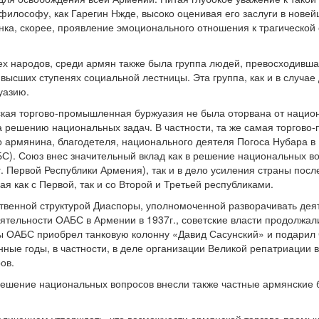
философу, как Гарегин Нжде, высоко оценивая его заслуги в новей
енка, скорее, проявление эмоционального отношения к трагической
всех народов, среди армян также была группа людей, превосходивш
высших ступенях социальной лестницы. Эта группа, как и в случае
уазию.
ская торгово-промышленная буржуазия не была оторвана от национ
 решению национальных задач. В частности, та же самая торгово
го армянина, благодетеля, национального деятеля Погоса Нубара 
С). Союз внес значительный вклад как в решение национальных во
. Первой Республики Армения), так и в дело усиления страны пос
ая как с Первой, так и со Второй и Третьей республиками.
твенной структурой Диаспоры, уполномоченной разворачивать деяте
тельности ОАБС в Армении в 1937г., советские власти продолжали 
ы ОАБС приобрел танковую колонну «Давид Сасунский» и подарил
ные годы, в частности, в деле организации Великой репатриации в
ов.
решение национальных вопросов внесли также частные армянские 