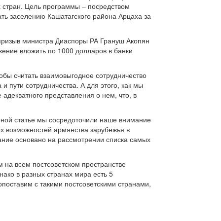
х стран. Цель программы – посредством
ать заселению Кашатагского района Арцаха за
 призыв министра Диаспоры РА Грануш Акопян
жение вложить по 1000 долларов в банки
тобы считать взаимовыгодное сотрудничество
 пути сотрудничества. А для этого, как мы
адекватного представления о нем, что, в
нной статье мы сосредоточили наше внимание
х возможностей армянства зарубежья в
ание основано на рассмотрении списка самых
м на всем постсоветском пространстве
днако в разных странах мира есть 5
опоставим с такими постсоветскими странами,