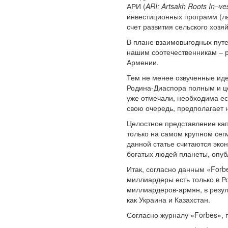
АРИ (
ARI: Artsakh Roots In¬v
инвестиционных программ (ль
счет развития сельского хозя
В плане взаимовыгодных путе
нашим соотечественникам – р
Армении.
Тем не менее озвученные иде
Родина-Диаспора полным и це
уже отмечали, необходима ес
свою очередь, предполагает 
Целостное представление кап
только на самом крупном се
данной статье считаются эк
богатых людей планеты, опуб
Итак, согласно данным «Forb
миллиардеры есть только в Рос
миллиардеров-армян, в резул
как Украина и Казахстан.
Согласно журналу «Forbes»,