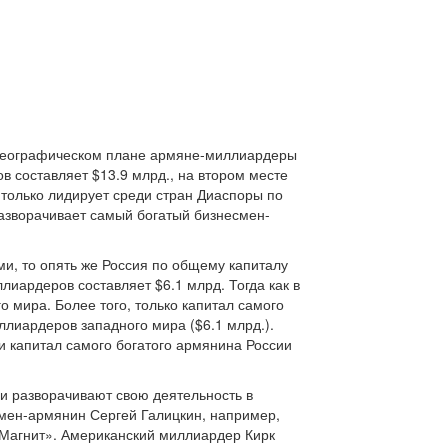
В географическом плане армяне-миллиардеры
 составляет $13.9 млрд., на втором месте
е только лидирует среди стран Диаспоры по
разворачивает самый богатый бизнесмен-
ми, то опять же Россия по общему капиталу
иардеров составляет $6.1 млрд. Тогда как в
о мира. Более того, только капитал самого
ллиардеров западного мира ($6.1 млрд.).
и капитал самого богатого армянина России
ни разворачивают свою деятельность в
есмен-армянин Сергей Галицкин, например,
«Магнит». Американский миллиардер Кирк