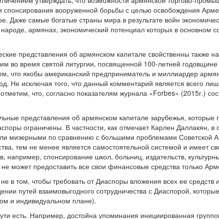
еличением утверждать, что возможности армянской торгово-промы
и спонсирования вооруженной борьбы с целью освобождения Армен
ре. Даже самые богатые страны мира в результате войн экономичес
народе, армянах, экономический потенциал которых в основном 
еские представления об армянском капитале свойственны также н
м во время святой литургии, посвященной 100-летней годовщине 
тем, что якобы американский предприниматель и миллиардер армя
лрд. Не исключая того, что данный комментарий является всего 
тметим, что, согласно показателям журнала «Forbes» (2015г.) сос
ьные представления об армянском капитале зарубежья, которые 
поры ограничены. В частности, как отмечает Карлен Даллакян, в
и мизерными по сравнению с большими проблемами Советской Ар
ва, тем не менее является самостоятельной системой и имеет св
, например, спонсирование школ, больниц, издательств, культурн
 не может предоставить все свои финансовые средства только Арм
не в том, чтобы требовать от Диаспоры вложения всех ее средств 
дении путей взаимовыгодного сотрудничества с Диаспорой, которые
ом и индивидуальном плане).
 пути есть. Например, достойна упоминания инициированная груп