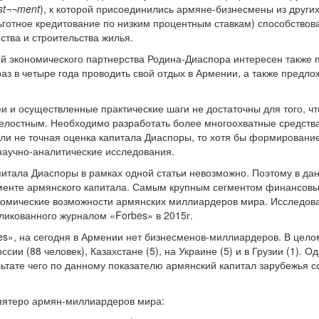
est¬¬ment
), к которой присоединились армяне-бизнесмены из други
готное кредитование по низким процентным ставкам) способствов
йства и строительства жилья.
й экономического партнерства Родина-Диаспора интересен также
аз в четыре года проводить свой отдых в Армении, а также предло
и и осуществленные практические шаги не достаточны для того, ч
лостным. Необходимо разработать более многоохватные средства и
ли не точная оценка капитала Диаспоры, то хотя бы формирование 
научно-аналитические исследования.
итала Диаспоры в рамках одной статьи невозможно. Поэтому в да
гменте армянского капитала. Самым крупным сегментом финансовы
ономические возможности армянских миллиардеров мира. Исследов
ликованного журналом «Forbes» в 2015г.
es», на сегодня в Армении нет бизнесменов-миллиардеров. В цело
сии (88 человек), Казахстане (5), на Украине (5) и в Грузии (1). О
ьтате чего по данному показателю армянский капитал зарубежья с
 пятеро армян-миллиардеров мира: