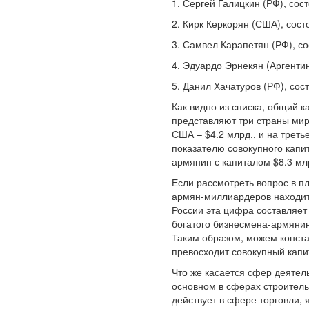
1. Сергей Галицкин (РФ), сос
2. Кирк Керкорян (США), сост
3. Самвел Карапетян (РФ), со
4. Эдуардо Эрнекян (Аргентин
5. Данил Хачатуров (РФ), сос
Как видно из списка, общий
представляют три страны мир
США – $4.2 млрд., и на треть
показателю совокупного капи
армянин с капиталом $8.3 мл
Если рассмотреть вопрос в п
армян-миллиардеров находитс
России эта цифра составляет 
богатого бизнесмена-армянин
Таким образом, можем конста
превосходит совокупный кап
Что же касается сфер деятел
основном в сферах строитель
действует в сфере торговли,