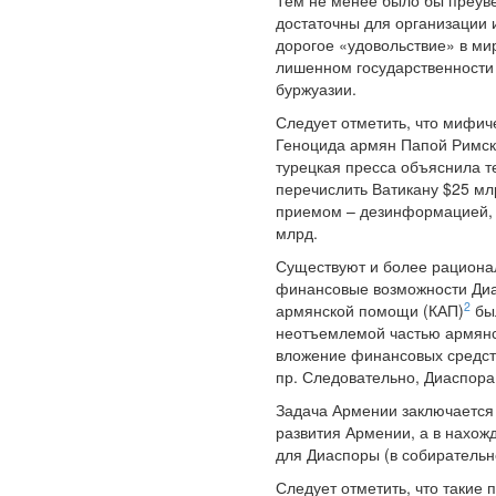
Тем не менее было бы преув
достаточны для организации 
дорогое «удовольствие» в ми
лишенном государственности 
буржуазии.
Следует отметить, что мифич
Геноцида армян Папой Римски
турецкая пресса объяснила 
перечислить Ватикану $25 м
приемом – дезинформацией, о
млрд.
Существуют и более рационал
финансовые возможности Диас
2
армянской помощи (КАП)
был
неотъемлемой частью армянст
вложение финансовых средств
пр. Следовательно, Диаспора
Задача Армении заключается 
развития Армении, а в нахож
для Диаспоры (в собирательн
Следует отметить, что такие