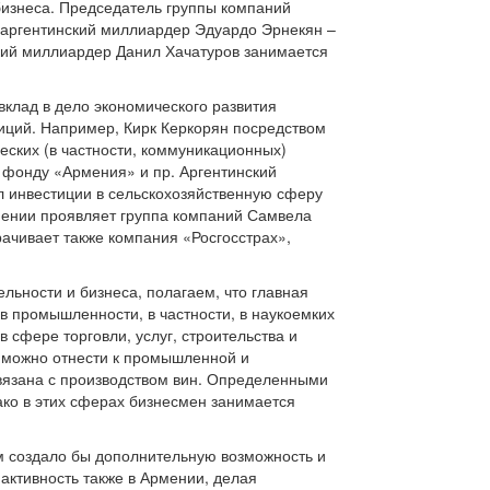
 бизнеса. Председатель группы компаний
 аргентинский миллиардер Эдуардо Эрнекян –
ский миллиардер Данил Хачатуров занимается
вклад в дело экономического развития
иций. Например, Кирк Керкорян посредством
ских (в частности, коммуникационных)
 фонду «Армения» и пр. Аргентинский
л инвестиции в сельскохозяйственную сферу
мении проявляет группа компаний Самвела
ачивает также компания «Росгосстрах»,
ьности и бизнеса, полагаем, что главная
в промышленности, в частности, в наукоемких
сфере торговли, услуг, строительства и
и можно отнести к промышленной и
связана с производством вин. Определенными
ко в этих сферах бизнесмен занимается
 создало бы дополнительную возможность и
активность также в Армении, делая