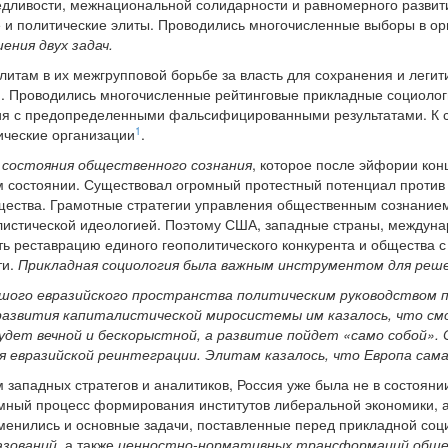
едливости, межнациональной солидарности и равномерного разви
 и политические элиты. Проводились многочисленные выборы в о
ения двух задач.
литам в их межгрупповой борьбе за власть для сохранения и леги
. Проводились многочисленные рейтинговые прикладные социолог
ия с предопределенными фальсифицированными результатами. К с
1
ческие организации
.
состояния общественного сознания
, которое после эйфории кон
 состоянии. Существовал огромный протестный потенциал против
щества. Грамотные стратегии управления общественным сознанием
алистической идеологией. Поэтому США, западные страны, между
ть реставрацию единого геополитического конкурента и общества
ти.
Прикладная социология была важным инструментом для реше
ьшого евразийского пространства политическим руководством п
развития капиталистической миросистемы им казалось, что смо
удет вечной и бескорыстной, а развитие пойдет «само собой».
я евразийской реинтеграции. Элитам казалось, что Европа сама
 западных стратегов и аналитиков, Россия уже была не в состояни
мный процесс формирования институтов либеральной экономики, а
менились и основные задачи, поставленные перед прикладной соц
азований
, а также
ценностно-нормативных трансформаций общ