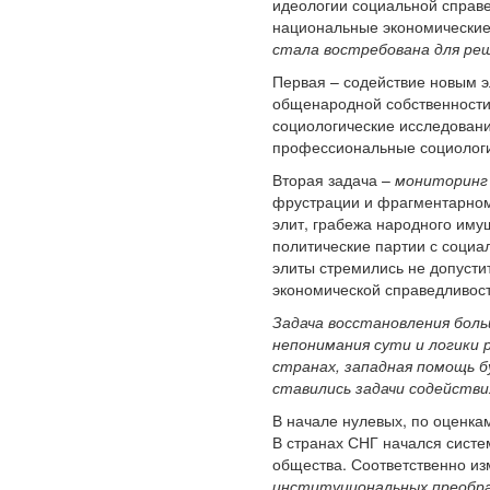
идеологии социальной справ
национальные экономические
стала востребована для реш
Первая – содействие новым э
общенародной собственности
социологические исследован
профессиональные социологи
Вторая задача –
мониторинг 
фрустрации и фрагментарном
элит, грабежа народного иму
политические партии с соци
элиты стремились не допусти
экономической справедливос
Задача восстановления бол
непонимания сути и логики 
странах, западная помощь б
ставились задачи содействи
В начале нулевых, по оценкам
В странах СНГ начался систе
общества. Соответственно из
институциональных преобр