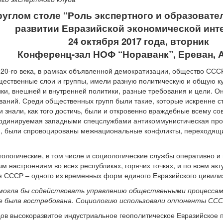
руглом столе “Роль экспертного и образоват
развитии Евразийской экономической инт
24 октября 2017 года, вторник
Конференц-зал НОФ “Нораванк”, Ереван, 
. 20-го века, в рамках объявленной демократизации, общество ССС
ественные слои и группы, имели разную политическую и общую ку
ки, внешней и внутренней политики, разные требования и цели. Он
аний. Среди общественных групп были такие, которые искренне с
 знали, как того достичь, были и откровенно враждебные всему со
рдинируемая западными спецслужбами антикоммунистическая проп
ую, были спровоцированы межнациональные конфликты, переходящи
ологические, в том числе и социологические службы оперативно 
 настроениям во всех республиках, горячих точках, и по всем а
 СССР – одного из временных форм единого Евразийского цивилиз
могла бы содействовать управлению общественными процессами
е была востребована. Социологию использовали оппоненты ССС
дов высокоразвитое индустриальное геополитическое Евразийское п