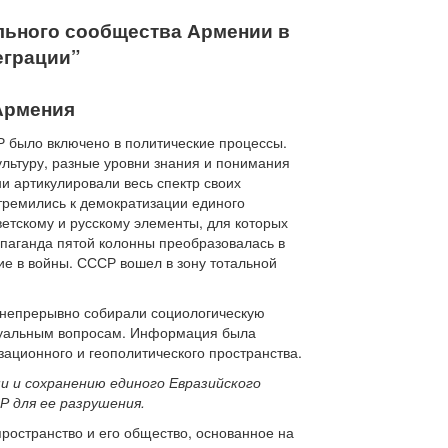
ельного сообщества Армении в
еграции”
Армения
Р было включено в политические процессы.
льтуру, разные уровни знания и понимания
и артикулировали весь спектр своих
тремились к демократизации единого
ветскому и русскому элементы, для которых
аганда пятой колонны преобразовалась в
е в войны. СССР вошел в зону тотальной
и непрерывно собирали социологическую
ктуальным вопросам. Информация была
ационного и геополитического пространства.
 и сохранению единого Евразийского
Р для ее разрушения.
ространство и его общество, основанное на