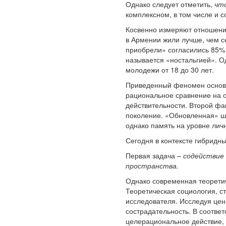
Однако следует отметить,
что
комплексном, в том числе и 
Косвенно измеряют отношени
в Армении жили лучше, чем 
приобрели» согласились 85% 
называется «ностальгией». О
молодежи от 18 до 30 лет.
Приведенный феномен основан
рациональное сравнение на о
действительности. Второй фак
поколение. «Обновленная» ш
однако память на уровне лич
Сегодня в контексте гибридн
Первая задача –
содействие
пространства.
Однако современная теоретич
Теоретическая социология, с
исследователя. Исследуя ценн
сострадательность. В соотве
целерациональное действие, 