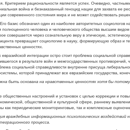
ия. Критерием рациональности является успех. Очевидно, частны
иальная война и безнаказанный геноцид нации для захвата ее ре
ации современного состояния мира и не может содействовать реш
 Его базис обозначил один из наиболее авторитетных социологов
ля полноценного человека и человеческого общества высшим видом
рое совершается через сознательную веру в этическую, эстетическ
акцента превращает социологию в науку, формирующую образ и те
авственных ценностях.
нах евразийской интеграции остро стоит проблема социальной спр
ившегося в результате войн и межгосударственных противоречий,
облема социальной справедливости внутренне присуща либерально
истемы, которой принадлежат все евразийские государства, конеч
жна быть основана на нравственных ценностях хотя бы потому
ие общественных настроений и установок с целью коррекции и по
кономической, общественной и культурной сфере, раннему выявле
ны как периодические мониторинговые, так и комплексные оценочн
ия враждебных информационных психологических воздействий н
теграционного процесса.