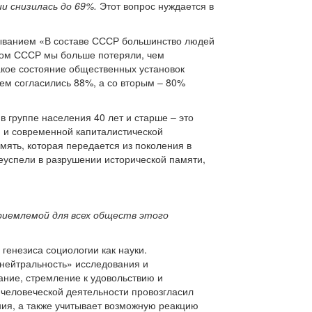
и снизилась до 69%.
Этот вопрос нуждается в
зыванием «В составе СССР большинство людей
дом СССР мы больше потеряли, чем
акое состояние общественных установок
ем согласились 88%, а со вторым – 80%
 группе населения 40 лет и старше – это
й и современной капиталистической
мять, которая передается из поколения в
успели в разрушении исторической памяти,
риемлемой для всех обществ этого
генезиса социологии как науки.
«нейтральность» исследования и
ание, стремление к удовольствию и
 человеческой деятельности провозгласил
ния, а также учитывает возможную реакцию