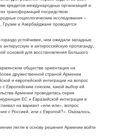
ове кредитов международных организаций и
тих трансформаций посредством
ародные социологические исследования –
, Грузии и Азербайджане проводятся
 гораздо устойчивее, чем ожидали западные
ю антирусскую и антироссийскую пропаганду,
зной основой для восстановления Большого
армянском обществе ориентация на
олее дружественной страной Армении
ской и европейской интеграции на вопрос
о с Европейским союзом, какой выбор ей
тельства Армении проводилась серия
нкуренция ЕС и Евразийской интеграции в
стаивал на вариант «или-или», вопрос
я с Россией, или с Европой?». Оказалось,
рмении легли в основу решения Армении войти