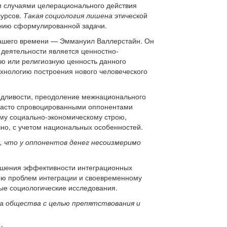
ми случаями целерационального действия
сурсов.
Такая социология лишена
этической
ению сформулированной задачи.
 нашего времени — Эммануил Валлерстайн. Он
 деятельности является ценностно-
ую или религиозную ценность данного
хнологию построения нового человеческого
аведливости, преодоление межнационального
 часто спровоцированными оппонентами
му социально-экономическому строю,
но, с учетом национальных особенностей.
, что у оппонентов денег несоизмеримо
вышения эффективности интеграционных
нию проблем интеграции и своевременному
ые социологические исследования.
а общества с целью препятствования и