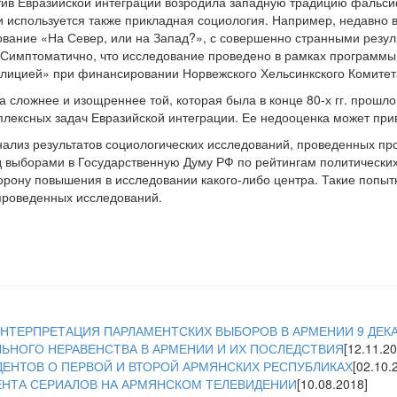
тив Евразийской интеграции возродила западную традицию фальси
и используется также прикладная социология. Например, недавно 
ование «На Север, или на Запад?», с совершенно странными резу
 Симптоматично, что исследование проведено в рамках программ
олицией» при финансировании Норвежского Хельсинкского Комитет
 сложнее и изощреннее той, которая была в конце 80-х гг. прошл
лексных задач Евразийской интеграции. Ее недооценка может при
нализ результатов социологических исследований, проведенных 
д выборами в Государственную Думу РФ по рейтингам политически
торону повышения в исследовании какого-либо центра. Такие попыт
проведенных исследований.
ТЕРПРЕТАЦИЯ ПАРЛАМЕНТСКИХ ВЫБОРОВ В АРМЕНИИ 9 ДЕКА
ЬНОГО НЕРАВЕНСТВА В АРМЕНИИ И ИХ ПОСЛЕДСТВИЯ
[12.11.20
ДЕНТОВ О ПЕРВОЙ И ВТОРОЙ АРМЯНСКИХ РЕСПУБЛИКАХ
[02.10.
НТА СЕРИАЛОВ НА АРМЯНСКОМ ТЕЛЕВИДЕНИИ
[10.08.2018]