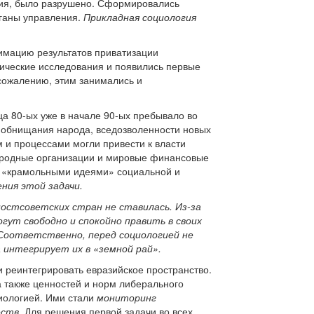
тия, было разрушено. Сформировались
рганы управления.
Прикладная социология
тимацию результатов приватизации
ические исследования и появились первые
ожалению, этим занимались и
ца 80-ых уже в начале 90-ых пребывало во
 обнищания народа, вседозволенности новых
 и процессами могли привести к власти
народные организации и мировые финансовые
 с «крамольными идеями» социальной и
ния этой задачи.
остсоветских стран не ставилась. Из-за
гут свободно и спокойно править в своих
 Соответственно, перед социологией не
 интегрирует их в «земной рай».
и реинтегрировать евразийское пространство.
 также ценностей и норм либерального
иологией. Ими стали
мониторинг
еств
. Для решения первой задачи во всех