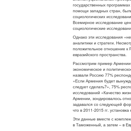
государственных программах
помощи западных стран, был
социологических исследован
Всемирное исследование ценн
социологические исследовани
Однако эти исследования «не
аналитики и стратеги. Несмо
положительное отношение к Р
евразийского пространства.
Рассмотрим пример Армении.
экономическое и политическо
назвали Россию 77% респонде
«Если Армения будет вынужде
следует сделать?», 75% респо
исследований «Качество жизн
Армении, зондировалось отно
задавался со следующей форм
что в 2011-2015 гг. установк
Эти данные вместе с комплек
в Таможенный, а затем – в Е