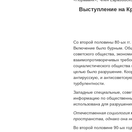
Выступление на К
Со второй половины 80-ых гг
Включение было бурным. Общ
советского общества, экономи
взаимопротиворечивых требов
социалистического общества и
целью было разрушение. Коо
антирусскую, и антисоветск
турбулентности.
Западные специальные, совет
информацию по общественным
использована для разрушения
Отечественная социология 
пространства, однако она н
Во второй половине 90-ых го