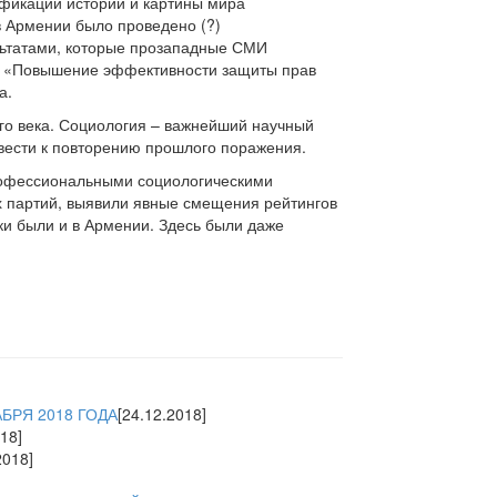
фикации истории и картины мира
в Армении было проведено (?)
льтатами, которые прозападные СМИ
ы «Повышение эффективности защиты прав
а.
ого века. Социология – важнейший научный
вести к повторению прошлого поражения.
профессиональными социологическими
х партий, выявили явные смещения рейтингов
ки были и в Армении. Здесь были даже
БРЯ 2018 ГОДА
[24.12.2018]
18]
2018]