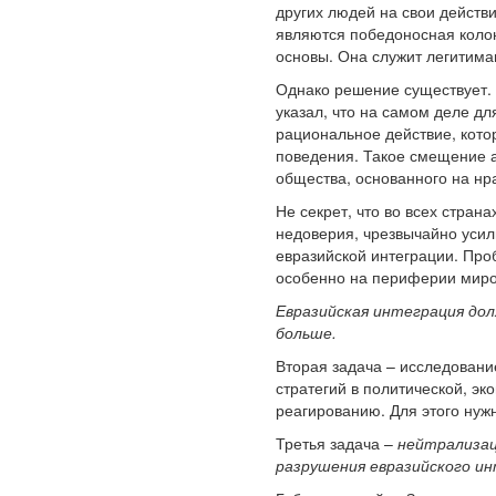
других людей на свои действ
являются победоносная колон
основы. Она служит легитим
Однако решение существует.
указал, что на самом деле д
рациональное действие, кото
поведения. Такое смещение 
общества, основанного на нр
Не секрет, что во всех стра
недоверия, чрезвычайно усил
евразийской интеграции. Пр
особенно на периферии мирос
Евразийская интеграция дол
больше.
Вторая задача – исследован
стратегий в политической, э
реагированию. Для этого нуж
Третья задача –
нейтрализац
разрушения евразийского ин