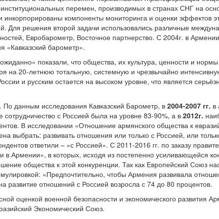
 институциональных перемен, производимых в странах СНГ на осн
и инкорпорированы компоненты мониторинга и оценки эффектов э
ий. Для решения второй задачи использовались различные междун
остей, Евробарометр, Восточное партнерство. С 2004г. в Армении
я «Кавказский барометр».
ожиданно» показали, что общества, их культура, ценности и нормы
тря на 20-летнюю тотальную, системную и чрезвычайно интенсивну
оссии и русским остается на высоком уровне, что является серьё
 По данным исследования Кавказский Барометр, в
2004-2007 гг.
в 
е сотрудничество с Россией была на уровне 83-90%, а в
2012г.
наиб
нтов. В исследовании «Отношение армянского общества к евразий
на выбрать: развивать отношения или только с Россией, или тольк
ндентов ответили – «с Россией». С 2011-2016 гг. по заказу прави
и в Армении», в которых, исходя из постепенно усиливающейся ко
шение общества к этой конкуренции. Так как Европейский Союз на
улировкой: «Предпочтительно, чтобы Армения развивала отношени
а на развитие отношений с Россией возросла с 74 до 80 процентов.
сной оценкой военной безопасности и экономического развития А
вразийский Экономический Союз.