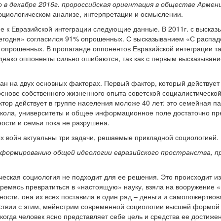
 в декабре 2016г. пророссийская ориентация в обществе Армени
социологическом анализе, интерпретации и осмыслении.
е к Евразийской интеграции следующие данные. В 2011г. с выска
сегодня» согласился 91% опрошенных. С высказыванием «С распа
опрошенных. В пропаганде оппонентов Евразийской интеграции т
днако оппоненты сильно ошибаются, так как с первым высказывани
 на двух основных факторах. Первый фактор, который действует в
снове собственного жизненного опыта советской социалистическо
тор действует в группе населения моложе 40 лет: это семейная па
кола, университеты и общее информационное поле достаточно пре
ности и семьи пока не разрушена.
ых войн актуальны три задачи, решаемые прикладной социологией.
 формированию общей идеологии евразийского пространства, п
еская социология не подходит для ее решения. Это происходит из 
тремясь превратиться в «настоящую» науку, взяла на вооружение 
ости, она их всех поставила в один ряд – деньги и самопожертвов
тствии с этим, мейнстрим современной социологии высшей формой
когда человек ясно представляет себе цель и средства ее достиже