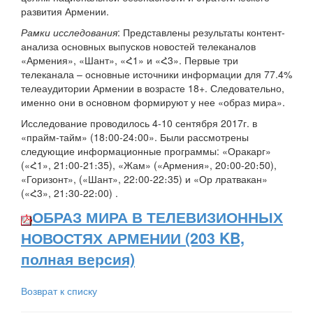
развития Армении.
Рамки исследования
: Представлены результаты контент-
анализа основных выпусков новостей телеканалов
«Армения», «Шант», «Հ1» и «Հ3». Первые три
телеканала – основные источники информации для 77.4%
телеаудитории Армении в возрасте 18+. Следовательно,
именно они в основном формируют у нее «образ мира».
Исследование проводилось 4-10 сентября 2017г. в
«прайм-тайм» (18։00-24։00». Были рассмотрены
следующие информационные программы: «Оракарг»
(«Հ1», 21։00-21։35), «Жам» («Армения», 20։00-20։50),
«Горизонт», («Шант», 22։00-22։35) и «Ор лратвакан»
(«Հ3», 21։30-22։00) .
ОБРАЗ МИРА В ТЕЛЕВИЗИОННЫХ
НОВОСТЯХ АРМЕНИИ (203 KB,
полная версия)
Возврат к списку