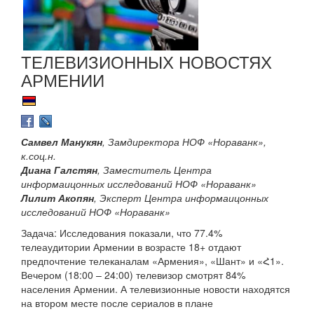
ТЕЛЕВИЗИОННЫХ НОВОСТЯХ
АРМЕНИИ
Самвел Манукян
, Замдиректора НОФ «Нораванк»,
к.соц.н.
Диана Галстян
, Заместитель Центра
информаицонных исследований НОФ «Нораванк»
Лилит Акопян
, Эксперт Центра информаицонных
исследований НОФ «Нораванк»
Задача: Исследования показали, что 77.4%
телеаудитории Армении в возрасте 18+ отдают
предпочтение телеканалам «Армения», «Шант» и «Հ1».
Вечером (18:00 – 24:00) телевизор смотрят 84%
населения Армении. А телевизионные новости находятся
на втором месте после сериалов в плане