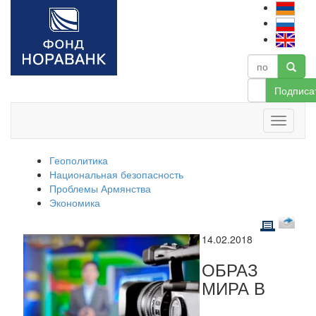
Подписа
Геополитика
Национальная безопасность
Проблемы Армянства
Экономика
14.02.2018
ОБРАЗ
МИРА В