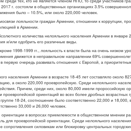
м среди тех, кто не является членом НПО, то среди участников гр
 в 2017 г. состояли в общественных организациях 3.5% совершенно
вижения было – 10.5%, или около 220,000 человек.
имосвязи лояльности граждан Армении, отношении к коррупции, п
олюцией в Армении.
олютного количества нелояльного населения Армении в январе 20
ния и/или одобрить его различные виды.
 кроме 1998-1999 гг., лояльность к власти была на очень низком у
 Армения движется в неправильном направлении 69% совершенноле
 в первую очередь развивать отношения с Европой, а приоритетны
ного населения Армении в возрасте 18-45 лет составляло около 82
цию, а около 220,000 проевропейскую. Среди нелояльного населе
ействия. Причем, среди них, около 80,000 имели пророссийскую о
 проевропейской ориентаций во всех более дробных возрастных г
 группе 18-24, соотношение было соответственно 22,000 и 18,000, в
етственно 33,000 и 26,000 человек.
 ориентации в вопросах приемлемости в общественном мнении ра
ель для проевропейской ориентации. Среди нелояльного населен
 сопротивления силовикам или блокировку центральных городских 