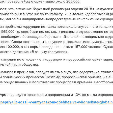
щих проевропейскую ориентацию около 205,000.
ает, что, в течение бархатной революции апреля 2018 г., актуали
привело бы к внутреннему конфликту, и не только идеологически р
ях, могло бы инициировать непредсказуемые конфликтные сценар
ция проблемы коррупции не таила потенциала внутреннего конфли
 565,000 человек были нелояльны к властям и одновременно нетерп
м необходимо беспощадно бороться». Это слой, потенциально со
ения. Среди этого слоя, к коррупции относились инструментально, 
коло 100,000, а как норме поведения – около 157,000 человек. Одна
анское движение «В защиту коррупции».
о ситуация по отношению к коррупции и пророссийская ориентация
льной части общества.
нализов и прогнозов, следует иметь в виду, что содержание этнич
ы политических процессов. Поэтому, пророссийская ориентация ещ
ие общественных и политических процессов в Армении. Неосторож
в Армении идут в правильном направлении и 13% не могли определ
vospriyatie-rossii-v-armyanskom-obshhestve-v-kontekste-globalny