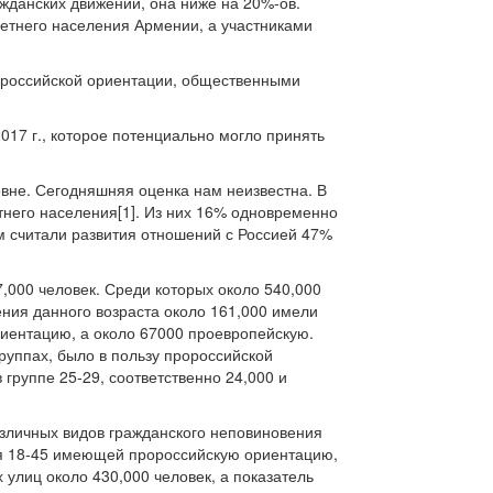
ажданских движений, она ниже на 20%-ов.
летнего населения Армении, а участниками
ророссийской ориентации, общественными
17 г., которое потенциально могло принять
ровне. Сегодняшняя оценка нам неизвестна. В
тнего населения[1]. Из них 16% одновременно
м считали развития отношений с Россией 47%
7,000 человек. Среди которых около 540,000
ния данного возраста около 161,000 имели
риентацию, а около 67000 проевропейскую.
руппах, было в пользу пророссийской
 группе 25-29, соответственно 24,000 и
зличных видов гражданского неповиновения
ия 18-45 имеющей пророссийскую ориентацию,
улиц около 430,000 человек, а показатель