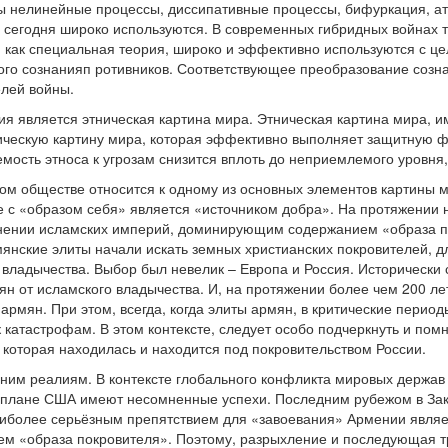
ы нелинейные процессы, диссипативные процессы, бифуркация, атт
сегодня широко используются. В современных гибридных войнах те
 как специальная теория, широко и эффективно используются с ц
го сознанияп ротивников. Соответствующее преобразование созна
лей войны.
я является этническая картина мира. Этническая картина мира, им
ическую картину мира, которая эффективно выполняет защитную ф
мость этноса к угрозам снизится вплоть до неприемлемого уровня
ом обществе относится к одному из основных элементов картины м
е с «образом себя» является «источником добра». На протяжении н
нении исламских империй, доминирующим содержанием «образа п
рмянские элиты начали искать земных христианских покровителей, 
владычества. Выбор был невелик – Европа и Россия. Исторически с
н от исламского владычества. И, на протяжении более чем 200 л
армян. При этом, всегда, когда элиты армян, в критические периоды
катастрофам. В этом контексте, следует особо подчеркнуть и помн
 которая находилась и находится под покровительством России.
ним реалиям. В контексте глобального конфликта мировых держав
м плане США имеют несомненные успехи. Последним рубежом в Зак
иболее серьёзным препятствием для «завоевания» Армении являет
ием «образа покровителя». Поэтому, разрыхление и последующая 