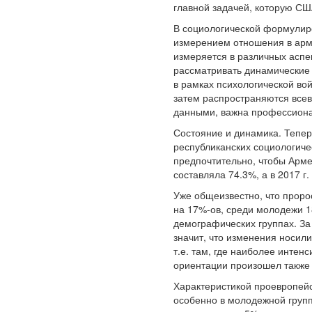
главной задачей, которую СШ
В социологической формулиро
измерением отношения в арм
измеряется в различных аспек
рассматривать динамические 
в рамках психологической в
затем распространяются все
данными, важна профессиона
Состояние и динамика. Теперь
республиканских социологиче
предпочтительно, чтобы Арме
составляла 74.3%, а в 2017 г.
Уже общеизвестно, что проро
на 17%-ов, среди молодежи 1
демографических группах. За
значит, что изменения носил
т.е. там, где наиболее инт
ориентации произошел также в
Характеристикой проевропейс
особенно в молодежной групп