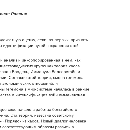
ения-Россия:
декватную оценку, если, во-первых, признать
ы идентификации путей сохранения этой
 анализ и инкорпорированная в нем, как
ествоведческих кругах как теория хаоса.
Фернан Бродель, Иммануил Валлерстайн и
ии. Согласно этой теории, смена гегемона
 экономических отношений, и
ны гегемона в мир-системе началась в ранние
ичества и интенсификация войн имманентная
ее свое начало в работах бельгийского
ина. Эта теория, известна советскому
— «Порядок из хаоса. Новый диалог человека
и соответствующим образом развиты в