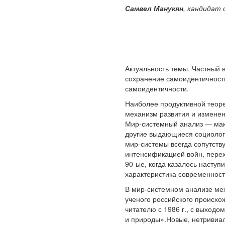
Самвел Манукян
, кандидат 
Актуальность темы. Частный 
сохранение самоидентичности
самоидентичности.
Наиболее продуктивной теоре
механизм развития и изменен
Мир-системный анализ — мак
другие выдающиеся социологи
мир-системы всегда сопутст
интенсификацией войн, перех
90-ые, когда казалось насту
характеристика современност
В мир-системном анализе мех
ученого российского происхо
читателю с 1986 г., с выход
и природы».Новые, нетривиал