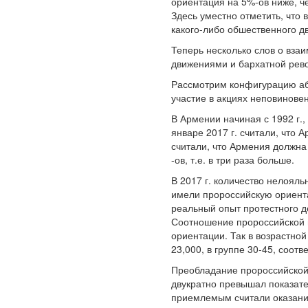
ориентация на 5%-ов ниже, че
Здесь уместно отметить, что
какого-либо обшественного д
Теперь несколько слов о вза
движениями и бархатной рев
Рассмотрим конфигурацию абс
участие в акциях неповинове
В Армении начиная с 1992 г.,
январе 2017 г. считали, что
считали, что Армения должна
-ов, т.е. в три раза больше.
В 2017 г. количество нелояль
имели пророссийскую ориента
реальный опыт протестного д
Соотношение пророссийской и
ориентации. Так в возрастной
23,000, в группе 30-45, соотв
Преобладание пророссийской
двукратно превышал показат
приемлемым считали оказание