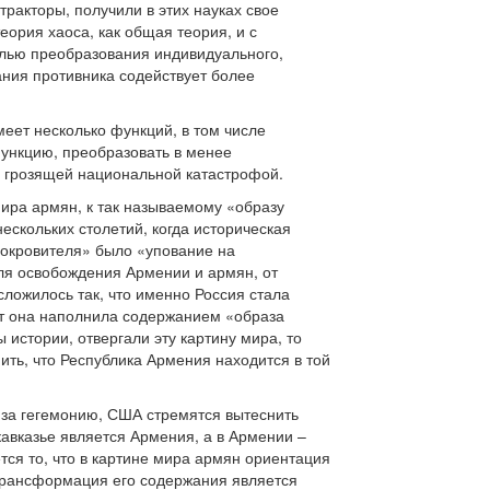
ракторы, получили в этих науках свое
ория хаоса, как общая теория, и с
елью преобразования индивидуального,
ния противника содействует более
еет несколько функций, в том числе
ункцию, преобразовать в менее
, грозящей национальной катастрофой.
ира армян, к так называемому «образу
ескольких столетий, когда историческая
окровителя» было «упование на
для освобождения Армении и армян, от
ложилось так, что именно Россия стала
ет она наполнила содержанием «образа
 истории, отвергали эту картину мира, то
ить, что Республика Армения находится в той
 за гегемонию, США стремятся вытеснить
авказье является Армения, а в Армении –
ся то, что в картине мира армян ориентация
трансформация его содержания является