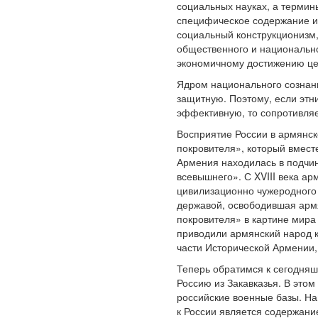
социальных науках, а термин
специфическое содержание и 
социальный конструкционизм,
общественного и национально
экономичному достижению це
Ядром национального сознани
защитную. Поэтому, если этн
эффективную, то сопротивляе
Восприятие России в армянск
покровителя», который вмест
Армения находилась в подчи
всевышнего». С XVIII века а
цивилизационно чужеродного 
державой, освободившая армя
покровителя» в картине мира 
приводили армянский народ к 
части Исторической Армении,
Теперь обратимся к сегодняш
Россию из Закавказья. В это
российские военные базы. На
к России является содержан