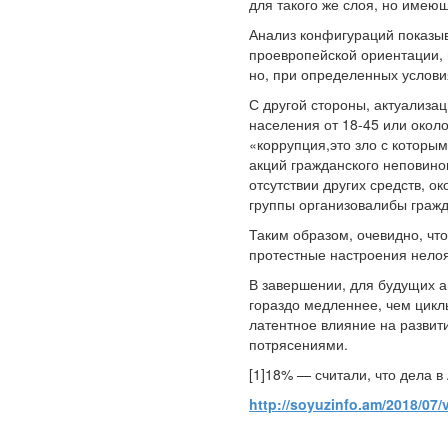
для такого же слоя, но имею
Анализ конфигураций показыв
проевропейской ориентации, 
но, при определенных услови
С другой стороны, актуализа
населения от 18-45 или около
«коррупция,это зло с которы
акций гражданского неповинов
отсутствии других средств, о
группы организовалибы гражд
Таким образом, очевидно, чт
протестные настроения нелоя
В завершении, для будущих а
гораздо медленнее, чем цикл
латентное влияние на развит
потрясениями.
[1]18% — считали, что дела 
http://soyuzinfo.am/2018/07/