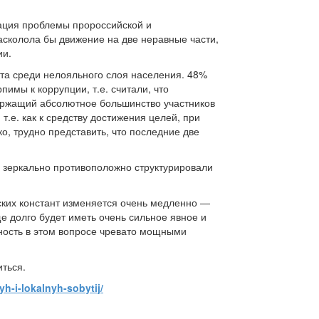
зация проблемы пророссийской и
асколола бы движение на две неравные части,
ии.
кта среди нелояльного слоя населения. 48%
имы к коррупции, т.е. считали, что
держащий абсолютное большинство участников
т.е. как к средству достижения целей, при
ко, трудно представить, что последние две
, зеркально противоположно структурировали
еских констант изменяется очень медленно —
е долго будет иметь очень сильное явное и
ность в этом вопросе чревато мощными
иться.
h-i-lokalnyh-sobytij/