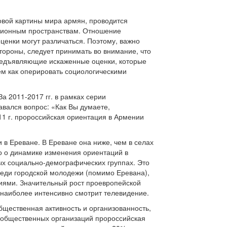
овой картины мира армян, проводится
ационным пространствам. Отношение
ценки могут различаться. Поэтому, важно
ороны, следует принимать во внимание, что
редъявляющие искаженные оценки, которые
м как оперировать социологическими
а 2011-2017 гг. в рамках серии
вался вопрос: «Как Вы думаете,
11 г. пророссийская ориентация в Армении
 в Ереване. В Ереване она ниже, чем в селах
о о динамике изменения ориентаций в
ых социально-демографических группах. Это
реди городской молодежи (помимо Еревана),
иями. Значительный рост проевропейской
я наиболее интенсивно смотрит телевидение.
щественная активность и организованность,
ов общественных организаций пророссийская