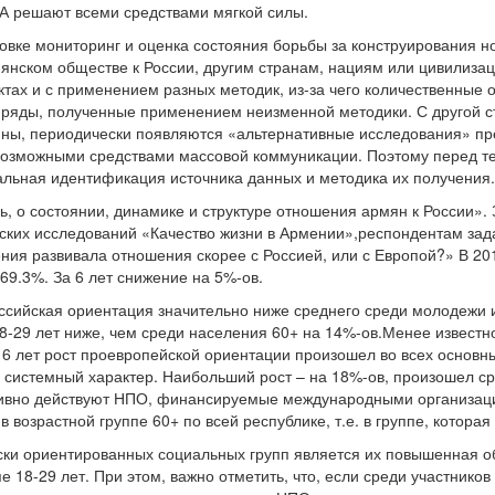
А решают всеми средствами мягкой силы.
вке мониторинг и оценка состояния борьбы за конструирования н
янском обществе к России, другим странам, нациям или цивилиз
тах и с применением разных методик, из-за чего количественные о
ряды, полученные применением неизменной методики. С другой ст
ойны, периодически появляются «альтернативные исследования» п
возможными средствами массовой коммуникации. Поэтому перед те
льная идентификация источника данных и методика их получения.
, о состоянии, динамике и структуре отношения армян к России». З
ских исследований «Качество жизни в Армении»,респондентам зада
ния развивала отношения скорее с Россией, или с Европой?» В 20
 69.3%. За 6 лет снижение на 5%-ов.
ссийская ориентация значительно ниже среднего среди молодежи и
8-29 лет ниже, чем среди населения 60+ на 14%-ов.Менее известн
 6 лет рост проевропейской ориентации произошел во всех основн
и системный характер. Наибольший рост – на 18%-ов, произошел с
енсивно действуют НПО, финансируемые международными организац
 возрастной группе 60+ по всей республике, т.е. в группе, котора
ки ориентированных социальных групп является их повышенная об
е 18-29 лет. При этом, важно отметить, что, если среди участник