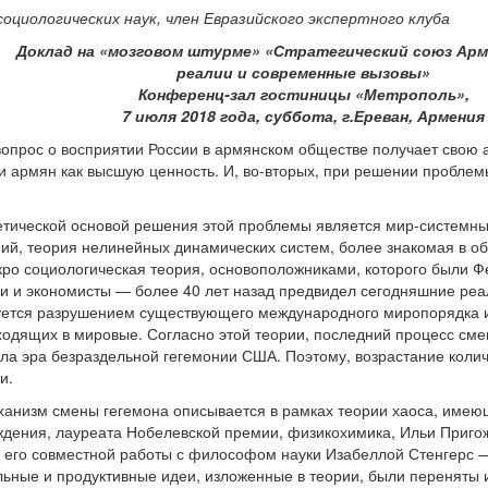
социологических наук, член Евразийского экспертного клуба
Доклад на «мозговом штурме» «Стратегический союз Арм
реалии и современные вызовы»
Конференц-зал гостиницы «Метрополь»,
7 июля 2018 года, суббота, г.Ереван, Армения
вопрос о восприятии России в армянском обществе получает свою а
 армян как высшую ценность. И, во-вторых, при решении проблем
тической основой решения этой проблемы является мир-системный
ий, теория нелинейных динамических систем, более знакомая в общ
ро социологическая теория, основоположниками, которого были 
 и экономисты — более 40 лет назад предвидел сегодняшние реал
вуется разрушением существующего международного миропорядка и
одящих в мировые. Согласно этой теории, последний процесс сме
пила эра безраздельной гегемонии США. Поэтому, возрастание кол
и.
анизм смены гегемона описывается в рамках теории хаоса, имеющ
ждения, лауреата Нобелевской премии, физикохимика, Ильи Пригож
ом его совместной работы с философом науки Изабеллой Стенгерс 
ьные и продуктивные идеи, изложенные в теории, были переняты 