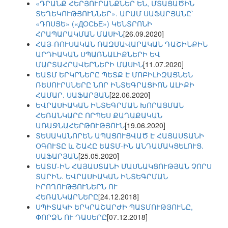
«ԴՐԱՆՔ ՀԵՐՅՈՒՐԱՆՔՆԵՐ ԵՆ, ՄՏԱՑԱԾԻՆ
ՏԵՂԵԿՈՒԹՅՈՒՆՆԵՐ». ԱՐԱՄ ՍԱՖԱՐՅԱՆԸ՝
«ԴՈՍՅԵ» («ДОСЬЕ») ԿԵՆՏՐՈՆԻ
ՀՐԱՊԱՐԱԿՄԱՆ ՄԱՍԻՆ
[26.09.2020]
ՀԱՅ-ՌՈՒՍԱԿԱՆ ՌԱԶՄԱՎԱՐԱԿԱՆ ԴԱՇԻՆՔԻՆ
ԱՐԴԻԱԿԱՆ ՍՊԱՌՆԱԼԻՔՆԵՐԻ ԵՎ
ՄԱՐՏԱՀՐԱՎԵՐՆԵՐԻ ՄԱՍԻՆ
[11.07.2020]
ԵԱՏՄ ԵՐԿՐՆԵՐԸ ՊԵՏՔ Է ՄՈԲԻԼԻԶԱՑՆԵՆ
ՌԵՍՈՒՐՍՆԵՐԸ ՆՈՐ ԻՆՏԵԳՐԱՑԻՈՆ ԱԼԻՔԻ
ՀԱՄԱՐ. ՍԱՖԱՐՅԱՆ
[22.06.2020]
ԵՎՐԱՍԻԱԿԱՆ ԻՆՏԵԳՐՄԱՆ ԽՈՐԱՑՄԱՆ
ՀԵՌԱՆԿԱՐԸ ՈՐՊԵՍ ՔԱՂԱՔԱԿԱՆ
ԱՌԱՋՆԱՀԵՐԹՈՒԹՅՈՒՆ
[19.06.2020]
ՏԵՍԱԿԱՆՈՐԵՆ ԱՊԱՑՈՒՑՎԱԾ Է ՀԱՅԱՍՏԱՆԻ
ՕԳՈՒՏԸ և ՇԱՀԸ ԵԱՏՄ-ԻՆ ԱՆԴԱՄԱԿՑԵԼՈՒՑ.
ՍԱՖԱՐՅԱՆ
[25.05.2020]
ԵԱՏՄ-ԻՆ ՀԱՅԱՍՏԱՆԻ ՄԱՍՆԱԿՑՈՒԹՅԱՆ ՉՈՐՍ
ՏԱՐԻՆ. ԵՎՐԱՍԻԱԿԱՆ ԻՆՏԵԳՐՄԱՆ
ԻՐՈՂՈՒԹՅՈՒՆԵՐՆ ՈՒ
ՀԵՌԱՆԿԱՐՆԵՐԸ
[24.12.2018]
ՍՊԻՏԱԿԻ ԵՐԿՐԱՇԱՐԺԻ ՊԱՏՄՈՒԹՅՈՒՆԸ,
ՓՈՐՁՆ ՈՒ ԴԱՍԵՐԸ
[07.12.2018]