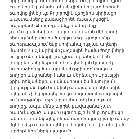
սիրիահայեր ապաստանեցին Մայր հայրենիքում,
բայց նրանց տնտեսական վիճակը շատ հեռու է
բարվոք լինելուց: Բոլորովին վերջերս սիրիացի
ապստամբերը բառացիորեն դատարկեցին
հայաբնակ Քեսաբը: Մենք համարժեք
չարձագանքեցինք Իրաքի հայության մեծ մասի
հեռացմանը տարածաշրջանից: Այսօր մենք
բարձրաձայնում ենք սիրիահայության աղետի
մասին: Բազմաթիվ միջազգային համաժողովների
ու կլոր սեղանների շարքում, որ անցնում են
տարբեր երկրներում, մեր եկեղեցին կարող էր
նախաձեռնել հավաքական քրիստոնեական
բողոքի ակցիաներ հանուն Մերձավոր Արեւելքի
քրիստոնյաների, մասնավորապես հայության
փրկության: Եթե նույնիսկ առայժմ մեր եկեղեցին
այնքան չի հզորացել, որ կարողանա միջազգային
հանրությանը լսելի արտահայտել հայության
բողոքը, ապա մենք արդեն բավականաչափ
հասունացած անկախ պետություն ենք, որպեսզի
պետություն-եկեղեցի համագործակցությամբ առաջ
մղենք մեր տագնապների, հոգսերի ու վտանգված
արժեքների ներկայացումը: