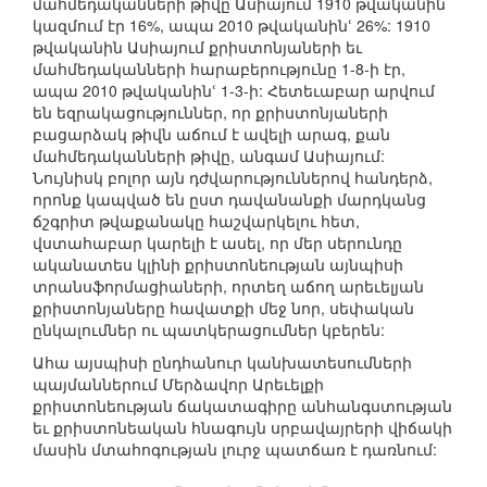
մահմեդականների թիվը Ասիայում 1910 թվականին
կազմում էր 16%, ապա 2010 թվականինՙ 26%: 1910
թվականին Ասիայում քրիստոնյաների եւ
մահմեդականների հարաբերությունը 1-8-ի էր,
ապա 2010 թվականինՙ 1-3-ի: Հետեւաբար արվում
են եզրակացություններ, որ քրիստոնյաների
բացարձակ թիվն աճում է ավելի արագ, քան
մահմեդականների թիվը, անգամ Ասիայում:
Նույնիսկ բոլոր այն դժվարություններով հանդերձ,
որոնք կապված են ըստ դավանանքի մարդկանց
ճշգրիտ թվաքանակը հաշվարկելու հետ,
վստահաբար կարելի է ասել, որ մեր սերունդը
ականատես կլինի քրիստոնեության այնպիսի
տրանսֆորմացիաների, որտեղ աճող արեւելյան
քրիստոնյաները հավատքի մեջ նոր, սեփական
ընկալումներ ու պատկերացումներ կբերեն:
Ահա այսպիսի ընդհանուր կանխատեսումների
պայմաններում Մերձավոր Արեւելքի
քրիստոնեության ճակատագիրը անհանգստության
եւ քրիստոնեական հնագույն սրբավայրերի վիճակի
մասին մտահոգության լուրջ պատճառ է դառնում: