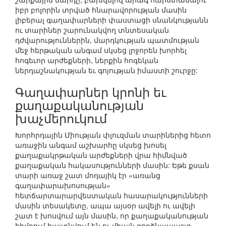
իբր բոլորին տրված հնարավորության մասին
լիբերալ գաղափարների փաստացի սնանկությանն
ու տարիներ շարունակվող տնտեսական
դժվարություններին, մարդկության պատմության
մեջ հերթական անգամ սկսեց լրջորեն խորհել
հոգեւոր արժեքների, ներքին հոգեկան
ներդաշնակության եւ գոյության իմաստի շուրջը:
Գաղափարներ կրոնի եւ
քաղաքականության
խաչմերուկում
Խորհրդային Միության փլուզման տարիներից հետո
առաջին անգամ աշխարհը սկսեց խոսել
քաղաքակրթական արժեքների վրա հիմնված
քաղաքական հակասությունների մասին: Եթե քսան
տարի առաջ շատ մոդայիկ էր «առանց
գաղափարախոսության»
հետճարտարարվեստական հասարակությունների
մասին տեսակետը, ապա այսօր ավելի ու ավելի
շատ է խոսվում այն մասին, որ քաղաքականության
հիմքում հայտնվում են ոչ միայն գործնապաշտ