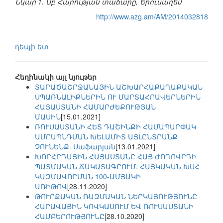
Նկար 1. Սբ Հարության տաճարը, Երուսաղեմ
http://www.azg.am/AM/2014032818
դեպի ետ
Հեղինակի այլ նյութեր
ՏԱՐԱԾԱՇՐՋԱՆԱՅԻՆ ԱՇԽԱՐՀԱՔԱՂԱՔԱԿԱՆ
ՍՊԱՌՆԱԼԻՔՆԵՐԻՆ ՈՒ ՄԱՐՏԱՀՐԱՎԵՐՆԵՐԻՆ
ՀԱՅԱՍՏԱՆԻ ՀԱՄԱՐԺԵՔՈՒԹՅԱՆ
ՄԱՍԻՆ
[15.01.2021]
ՌՈՒՍԱՍՏԱՆԻ ՀԵՏ ԴԱՇԻՆՔԻ ՀԱՄԱՊԱՐՓԱԿ
ԱՄՐԱՊՆԴՄԱՆ ԽԵԼԱՄԻՏ ԱՅԼԸՆՏՐԱՆՔ
ՉՈՒՆԵՆՔ. Սաֆարյան
[13.01.2021]
ԽՈՐՀՐԴԱՅԻՆ ՀԱՅԱՍՏԱՆԸ ՀԱՅ ԺՈՂՈՎՐԴԻ
ՊԱՏՄԱԿԱՆ ՃԱԿԱՏԱԳՐՈՒՄ. ՀԱՅԿԱԿԱՆ ԽՍՀ
ԿԱԶՄԱՎՈՐՄԱՆ 100-ԱՄՅԱԿԻ
ԱՌԻԹՈՎ
[28.11.2020]
ԹՈՒՐՔԱԿԱՆ ՌԱԶՄԱԿԱՆ ՆԵՐԿԱՅՈՒԹՅՈՒՆԸ
ՀԱՐԱՎԱՅԻՆ ԿՈՎԿԱՍՈՒՄ ԵՎ ՌՈՒՍԱՍՏԱՆԻ
ՀԱՄԲԵՐՈՒԹՅՈՒՆԸ
[28.10.2020]