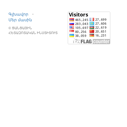
Գլխավոր
⋅
Մեր մասին
© ՑԱՆՑԱՅԻՆ
ՀԵՏԱԶՈՏԱԿԱՆ ԻՆՍՏԻՏՈՒՏ