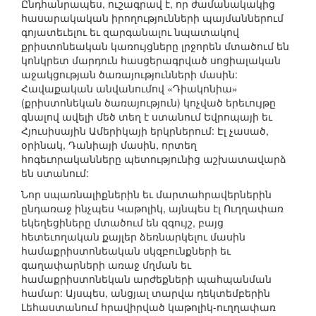
Ընդհանրապես, ուշագրավ է, որ ժամանակակից
հասարակական իրողությունների պայմաններում
գոյատեւելու եւ զարգանալու նպատակով
քրիստոնեական կառույցները լրջորեն մտածում են
կոնկրետ մարդուն հասցերագրված սոցիալական
աջակցության ծառայությունների մասին:
Հավաքական անվանումով «Դիակոնիա»
(քրիստոնեկան ծառայություն) կոչված երեւույթը
գնալով ավելի մեծ տեղ է ստանում Եվրոպայի եւ
Հյուսիսային Ամերիկայի երկրներում: Էլ չասած,
օրինակ, Դանիայի մասին, որտեղ
հոգեւորականները պետությունից աշխատավարձ
են ստանում:
Նոր սպառնալիքներին եւ մարտահրավերներին
ընդառաջ ինչպես Կաթոլիկ, այնպես էլ Ուղղափառ
եկեղեցիները մտածում են զգույշ, բայց
հետեւողական քայլեր ձեռնարկելու մասին
համաքրիստոնեական սկզբունքների եւ
գաղափարների առաջ մղման եւ
համաքրիստոնեկան արժեքների պահպանման
համար: Այսպես, անցյալ տարվա դեկտեմբերին
Լեհաստանում հրավիրված կաթոլիկ-ուղղափառ