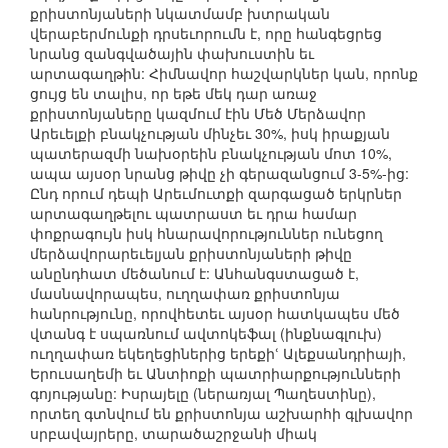
քրիստոնյաների նկատմամբ խտրական
վերաբերմունքի դրսեւորումն է, որը հանգեցրեց
նրանց զանգվածային փախուստին եւ
արտագաղթին: Հիմնավոր հաշվարկներ կան, որոնք
ցույց են տալիս, որ եթե մեկ դար առաջ
քրիստոնյաները կազմում էին Մեծ Մերձավոր
Արեւելքի բնակչության մինչեւ 30%, իսկ իրաքյան
պատերազմի նախօրեին բնակչության մոտ 10%,
ապա այսօր նրանց թիվը չի գերազանցում 3-5%-ից:
Ընդ որում դեպի Արեւմուտքի զարգացած երկրներ
արտագաղթելու պատրաստ եւ դրա համար
փոքրագույն իսկ հնարավորություններ ունեցող
մերձավորարեւելյան քրիստոնյաների թիվը
անընդհատ մեծանում է: Անհանգստացած է,
մասնավորապես, ուղղափառ քրիստոնյա
հանրությունը, որովհետեւ այսօր հատկապես մեծ
վտանգ է սպառնում ավտոկեֆալ (ինքնագլուխ)
ուղղափառ եկեղեցիներից երեքիՙ Ալեքսանդրիայի,
Երուսաղեմի եւ Անտիոքի պատրիարքությունների
գոյությանը: Իսրայելը (ներառյալ Պաղեստինը),
որտեղ գտնվում են քրիստոնյա աշխարհի գլխավոր
սրբավայրերը, տարածաշրջանի միակ