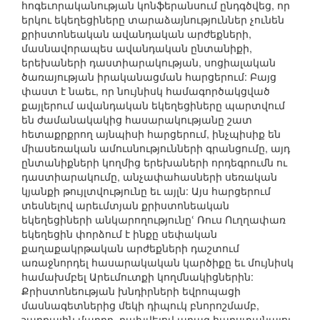
հոգեւորականության կոնֆերանսում ընդգծվեց, որ
երկու եկեղեցիները տարաձայնություններ չունեն
քրիստոնեական ավանդական արժեքների,
մասնավորապես ավանդական ընտանիքի,
երեխաների դաստիարակության, սոցիալական
ծառայության իրականացման հարցերում: Բայց
փաստ է նաեւ, որ նույնիսկ համագործակցված
քայլերում ավանդական եկեղեցիները պարտվում
են ժամանակակից հասարակությանը շատ
հետաքրքրող այնպիսի հարցերում, ինչպիսիք են
միասեռական ամուսնությունների գրանցումը, այդ
ընտանիքների կողմից երեխաների որդեգրումն ու
դաստիարակումը, անչափահասների սեռական
կյանքի թույլտվությունը եւ այլն: Այս հարցերում
տեսնելով արեւմտյան քրիստոնեական
եկեղեցիների անկարողությունըՙ Ռուս Ուղղափառ
եկեղեցին փորձում է ինքը սեփական
քաղաքակրթական արժեքների դաշտում
առաջնորդել հասարակական կարծիքը եւ մույնիսկ
համախմբել Արեւմուտքի կողմնակիցներին:
Քրիստոնեության խնդիրների եվրոպացի
մասնագետներից մեկի դիպուկ բնորոշմամբ,
շարքային մարդը, բախվելով արագ հարստանալու