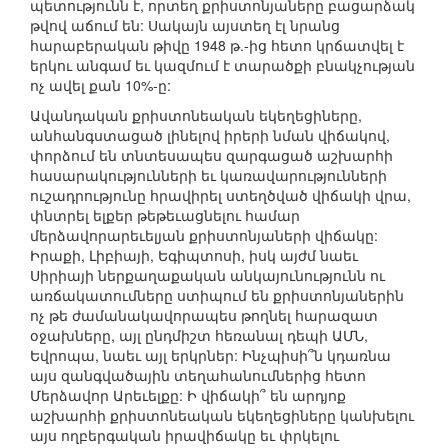
պետությունն է, որտեղ քրիստոնյաները բացարձակ
թվով աճում են: Սակայն այստեղ էլ նրանց
հարաբերական թիվը 1948 թ.-ից հետո կրճատվել է
երկու անգամ եւ կազմում է տարածքի բնակչության
ոչ ավել քան 10%-ը:
Ավանդական քրիստոնեական եկեղեցիները,
անհանգստացած լինելով իրերի նման վիճակով,
փորձում են տնտեսապես զարգացած աշխարհի
հասարակությունների եւ կառավարությունների
ուշադրությունը հրավիրել ստեղծված վիճակի վրա,
փնտրել ելքեր թեթեւացնելու համար
մերձավորարեւելյան քրիստոնյաների վիճակը:
Իրաքի, Լիբիայի, Եգիպտոսի, իսկ այժմ նաեւ
Սիրիայի ներքաղաքական անկայունությունն ու
առճակատումները ստիպում են քրիստոնյաներին
ոչ թե ժամանակավորապես թողնել հարազատ
օջախները, այլ ընդմիշտ հեռանալ դեպի ԱՄՆ,
Եվրոպա, նաեւ այլ երկրներ: Ինչպիսի՞ն կդառնա
այս զանգվածային տեղահանումներից հետո
Մերձավոր Արեւելքը: Ի վիճակի՞ են արդյոք
աշխարհի քրիստոնեական եկեղեցիները կանխելու
այս ողբերգական իրավիճակը եւ փրկելու