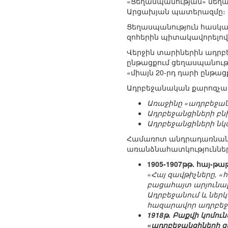
«Ցեղասպանության» մեղադ
Արցախյան պատերազմը։
Ցեղասպանություն հասկա
զոհերին պիտակավորելո
Վերջին տարիներին ադրբ
ընթացքում ցեղասպանությ
«միայն 20-րդ դարի ընթացքու
Ադրբեջանական քարոզչամե
Առաջինը «ադրբեջանց
Ադրբեջանցիների բն
Ադրբեջանցիների նկ
Համառոտ անդրադառնանք ա
առանձնահատկություններ
1905-1907թթ. հայ-
«Հայ զավթիչները, «
բացահայտ արյունալ
Ադրբեջանում և ներ
հազարավոր ադրբեջ
1918թ. Բաքվի կոմու
«ադրբեջանցիների ց