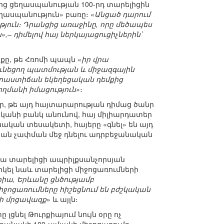
ց ցեղասպանության 100-րդ տարելիցին
ասպանություն» բառը։ «
Անցած դարում
յուն։ Դրանցից առաջինը, որը մեծապես
,– դիմելով հայ ներկայացուցիչներին՝
ը, թե Հռոմի պապն «
իր վրա
ունեցող պատմության և միջազգային
արձրաստիճան եկեղեցական դեմքից
ողմանի իմացություն»
։
, թե այդ հայտարարության դիմաց ծանր
 Վատիկանի բանկ անունով, հայ միլիարդատեր
նական տեսակետի, հայերը «գնել» են այդ
ական չափման մեջ դնելու ադրբեջանական
յա տարելիցի ապրիլքսանչորսյան
րկել նաև տարելիցի միջոցառումների
իա, Երևանը ցնծությամբ
ջոցառումները հիշեցնում են բժշկական
րի մրցավազք
» և այլն։
ցնել Թուրքիայում նույն օրը ոչ