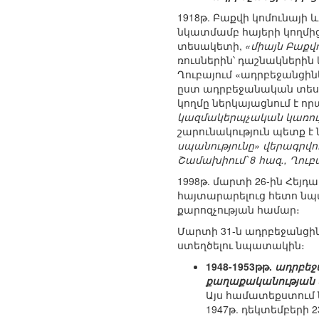
1918թ. Բաքվի կոմունայի
նկատմամբ հայերի կողմ
տեսակետի,
«միայն Բաքվ
ռուսներին՝ դաշնակներին 
Ղուբայում «ադրբեջանցին
ըստ ադրբեջանական տե
կողմը ներկայացնում է ո
կազմակերպչական կառույց
շարունակություն պետք է նշ
սպանությունը» վերագրվո
Շամախիում՝ 8 հազ., Ղուբ
1998թ. մարտի 26-ին Հեյ
հայտարարելուց հետո ն
քարոզչության համար։
Մարտի 31-ն ադրբեջանցին
ստեղծելու նպատակին։
1948-1953թթ.
ադրբեջ
քաղաքականության 
Այս համատեքստում 
1947թ. դեկտեմբերի