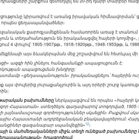
րանքների շարքում զետեղվել են 20-րդ դարի տարբեր ռա
ցությունը կիրառվում է առանց իրավական հիմնավորման
վ որպես ցեղասպանվածներ։
եջանական քարոզչամեքենան համառորեն առաջ է տանում ա
ուն և տեղահանություն են իրականացվել հայերի կողմից», 
մ 4 փուլով՝ 1905-1907թթ., 1918-1920թթ., 1948-1953թթ. և 1988
քենայի այս ձևակերպման մեջ շոշափվում են հետևյալ մի 
ի» ազգի հին լինելու հանգամանքի ապացուցումն է;
իկության ապացուցման խնդիրը;
ատմամբ «ցեղասպանություն» իրականացնելու՝ հայերին ու
յս փուլերից յուրաքանչյուրին և այդ օրերի շուրջ կառուց
ին։
թաթարական բախումները
ներկայացվում են որպես «
հայերի 
հզոր Հայաստան» ստեղծելու գաղափարով տոգորված, 1905-
ի լայնամասշտաբ գործողություններ սկսեցին։ Բաքվում սկ
կայիս Հայաստանի ադրբեջանական բնակավայրերում։ Հարյ
12
անցիներ գազանաբար սպանվեցին
»
։
նայի և մահմեդականների միջև տեղի ունեցած բախումները ն
եղասպանության» իրագործում: