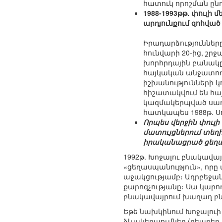
հատուկ որոշման ըն
1988-1993թթ. փուլի 
արդյունքում զոհվա
Իրադարձություններ
հունվարի 20-ից, շր
խորհրդային բանակը,
հայկական անջատողա
իշխանությունների կո
հիշատակվում են հայ
կազմակերպված սադր
հատկապես 1988թ. Ս
Որպես վերջին փուլի
մատույցներում տեղ
իրականացրած ցեղա
1992թ. Խոջալու բնակավա
«ցեղասպանություն», որը 
աջակցությամբ։ Ադրբեջան
քարոզչությանը։ Սա կարո
բնակավայրում խաղաղ բնակ
Եթե նախկինում Խոջալուի
ձևակերպումներ (դեպքեր, 