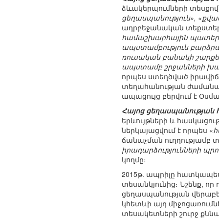
ձևակերպումների տեսքով
ցեղասպանություն», «քվազ
ադրբեջանական տեքստեր
համաշխարհային պատերազ
ապստամբություն բարձրա
ռուսական բանակի շարքեր
ապստամբ շրջանների խա
որպես ստեղծված իրավիճ
տեղահանության ժամանակ 
ապացույց բերվում է Օսմ
Հայոց ցեղասպանության հ
երևույթների և հասկացութ
ներկայացվում է որպես «
հ
ճանաչման ուղղությամբ տա
իրադարձությունների պրո
կողմը։
2015թ. ապրիլը հատկապես
տեսանկյունից։ Նշենք, ո
ցեղասպանության վերաբերյ
կհետևի այդ միջոցառում
տեսակետների շուրջ քննա