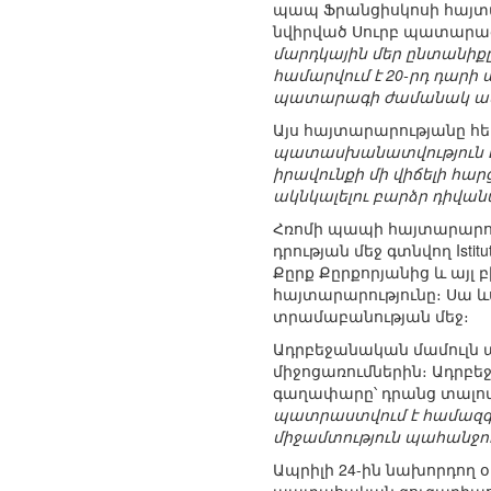
պապ Ֆրանցիսկոսի հայտա
նվիրված Սուրբ պատարագ
մարդկային մեր ընտանիքը
համարվում է 20-րդ դարի 
պատարագի ժամանակ ասե
Այս հայտարարությանը հ
պատասխանատվություն է վ
իրավունքի մի վիճելի հա
ակնկալելու բարձր դիվան
Հռոմի պապի հայտարարու
դրության մեջ գտնվող Istit
Քըրք Քըրքորյանից և այլ բ
հայտարարությունը։ Սա և
տրամաբանության մեջ։
Ադրբեջանական մամուլն 
միջոցառումներին։ Ադրբե
գաղափարը՝ դրանց տալով
պատրաստվում է համազգայ
միջամտություն պահանջո
Ապրիլի 24-ին նախորդող օ