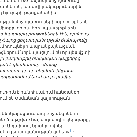
նակի 100-ամյակի միջոցառումը
ահներին, պատվիրակություններին`
ղ հյուրերի թվաքանակին։
թյան միջոցառումների արդյունքներն
միտքը, որ հայերի սպասելիքներն
ծ հայտարարություններն էին, որոնք ոչ
ղ Հայոց ցեղասպանության ճանաչումը
Անմոռուկների ապրանքայնացման
ներում ներկայացվում են որպես վշտի
այն բազմաթիվ հայկական կայքերից
ան է գնահատել. «Հայոց
 տոնական իրարանցման, ինչպես
ատրաստվում են «հարյուրամյա
ւթյուն է հանդիսանում հանցանքի
ւմ են Օսմանյան կայսրության
է ներկայացնում ադրբեջանցիների
եղճ և թշվառ հայ ժողովրդի» կերպարը,
։ Այդպիսով, նրանք, ովքեր
11
պես ցեղասպանության զոհեր»
։