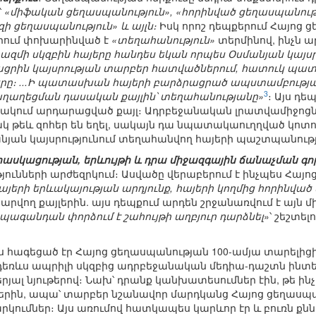
՝
«միֆական ցեղասպանություն», «հորինված ցեղասպանությ
ի ցեղասպանություն» և այլն։
Իսկ որոշ դեպքերում Հայոց 
ում փոխարինված է
«տեղահանություն»
տերմինով, ինչն ա
մի սկզբին հայերը հանդես եկան որպես Օսմանյան կայսրո
ցրին կայսրության տարբեր հատվածներում, հատուկ պատր
ը։ ...Ի պատասխան հայերի բարձրացրած ապստամբության՝ 
3
ղաղեցման դասական քայլին՝ տեղահանությանը»
։ Այս դե
ակում արդարացված քայլ։ Ադրբեջանական լրատվամիջոցն
թեև զոհեր են եղել, սակայն դա նպատակաուղղված կոտորա
անյան կայսրությունում տեղահանվող հայերի պաշտպանութ
ասկացության, երևույթի և դրա միջազգային ճանաչման գո
յունների արժեզրկում։ Ասվածը վերաբերում է ինչպես Հայո
այերի երևակայության արդյունք, հայերի կողմից հորինված
րվող քայլերին. այս դեպքում արդեն շրջանառվում է այն մի
պագանդան փորձում է շահույթի աղբյուր դարձնել
»՝ շեշտե
 հագեցած էր Հայոց ցեղասպանության 100-ամյա տարելիցի
ր դեռևս ապրիլի սկզբից ադրբեջանական մեդիա-դաշտն ինտեն
ալ նյութերով։ Նախ՝ դրանք կանխատեսումներ էին, թե ինչպ
ներին, ապա՝ տարբեր նշանավոր մարդկանց Հայոց ցեղասպ
րկումներ։ Այս առումով հատկապես կարևոր էր և բուռն ք