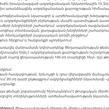
յիսին իրականացված ադրբեջանական էլեկտրոնային 10 ԶԼ
տալիս առանձնացնել ադրբեջանական քարոզչության հիմնակա
յահոգեբանական նկարագրի և արժեհամակարգի խեղաթյուր
ն և ադրբեջանցիների բնիկության մասին պատմության կառ
ւժերի խնդիրների շահարկում, ադրբեջանական ռազմական
 սոցիալ-տնտեսական, քաղաքական խնդիրների շահարկու
ան հետևանքների բացասական կողմի ընդգծում
ուն հերքում և հանցանքի պրոյեկտում։
 առավել մանրամասն կդիտարկենք Ցեղասպանության թեմա
մշտապես եղել է ադրբեջանական քարոզչության ուշադրութ
ած Հայոց ցեղասպանության 100-րդ տարելիցի հետ։ Այս թ
րքում,
յան հասկացության, երևույթի և դրա միջազգային ճանաչմա
ւմ՝ 20-րդ դարի ընթացքում ադրբեջանցիների նկատմամբ «
ադրանք։
այս թեմայի շրջանառումը հետապնդում է թուրքական մերժ
ադրվող տեղեկությունների արժանահավատության նկատմ
երքում
։ Ցեղասպանության հերքումը մեդիա-տեքստերում դ