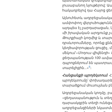
պատահական զուգադիպո
լուսաբանող նյութերով:
հակադրելով դա Հայոց ցե
Այնուհետև ադրբեջանակա
ամփոփող վերլուծությունն
այդպես էլ չարդարացան, 
մի իրավական արդյունք 
Թուրքիայի կողմից և տա
դրսևորումները, որոնք 
կեղծավորության ցուցիչ, 
մեկում «Մոդուս վիվենդի
ցեղսպանության 100-ամյ
դպրոցներում են պատրաս
9
տարելիցին...»
։
Հանցանքի պրոյեկտում
։ 
պրոյեկտումը՝ փոխադարձ 
տարածքում մուսուլման բն
Ադրբեջանական կողմը, բա
«ցեղասպանություն և տեղ
դարասկզբին տեղի ունեցա
ադրբեջանցիների նկատմա