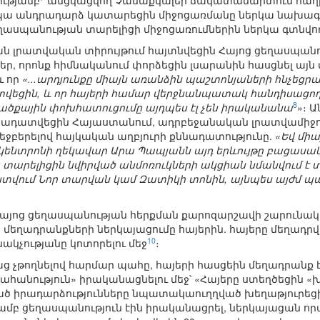
ւթյամբ
անցկացվող Չանաքկալեի ճակատամարտում հաղթա
 Ապա անդրադարձ կատարեցին միջոցառմանը ներկա նախագ
ղասպանության տարելիցի միջոցառումներին ներկա գտնվո
ն լրատվական տիրույթում հայտնվեցին Հայոց ցեղասպանու
եր, որոնք հիմնականում փորձեցին լսարանին հասցնել այն 
և որ
«...արդյունքը միայն առանձին պաշտոնյաների հնչեցրա
չտվեցին, և որ հայերի համար վերջնանպատակ հանդիսացո
8
րածքային փոխհատուցումը այդպես էլ չեն իրականանա
»։ 
քննադատվեցին Հայաստանում, ադրբեջանական լրատվամիջոց
մեջբերելով հայկական աղբյուրի քննադատությունը.
«Եվ մի
» կենտրոնի ղեկավար Արա Պապյանն այդ երևույթը բացասակ
ա տարելիցին նվիրված անմոռուկների ակցիան նմանվում է
տվում Նոր տարվան կամ Զատիկի տոնին, այնպես այժմ պ
Հայոց ցեղասպանության հերքման քարոզարշավի շարունակո
մեղադրանքների ներկայացումը հայերին. հայերը մեղադրվո
10
ակչությանը կոտորելու մեջ
։
ց չթողնելով հարմար պահը, հայերի հասցեին մեղադրանք 
ահանություն» իրականացնելու մեջ՝ «Հայերը ստեղծեցին «խ
ծ իրադարձությունները նպատակաուղղված խեղաթյուրեցին
մբ ցեղասպանություն էին իրականացրել, ներկայացան որ