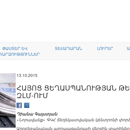
ՓԱՍՏԵՐ ԵՎ
ՏԵՍԱԴԱՐԱՆ
ԼՈՒՐԵՐ
Ա
ԴԱՐՁՈՒԹՅՈՒՆՆԵՐ
13.10.2015
ՀԱՅՈՑ ՑԵՂԱՍՊԱՆՈՒԹՅԱՆ Թ
ԶԼՄ-ՈՒՄ
Դիանա Գալստյան
«Նորավանք» ԳԿՀ Տեղեկատվական կենտրոնի փոր
Ադրբեջանական պրոպագանդայի վերջին տարիների