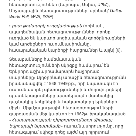
հետազոտություններ (Եվրոպա, Ասիա, ԱՊՀ),
Միջազգային հետազոտություններ, օրինակ՝
Gallup
World Poll, WVS, ISSP
);
•
ըստ թեմատիկ ուղղվածության
(օրինակ,
ակադեմիական հետազոտություններ, որոնք
ուղղված են կարևոր սոցիալական գործընթացների
կամ արժեքների ուսումնասիրմանը,
հասարակական կարծիքի հարցումներ և այլն) [6]։
Տեսաբանները համեմատական
հետազոտությունների սկիզբը համարում են
Երկրորդ աշխարհամարտին հաջորդած
տարիները։ Այդօրինակ առաջին հետազոտությունն
իրականացվել է 1948-1949թթ., որի նպատակն էր
ուսումնասիրել պետությունների և ժողովուրդների
պատկերացումները պատերազմի մասնակից
դաշնակից երկրների և հակառակորդ երկրների
միջև: Միջմշակութային հետազոտությունների
զարգացման մեջ կարևոր էր 1962թ. իրականացված
«Հասարակության դիրքորոշումները միացյալ
Եվրոպայի նկատմամբ»
ուսումնասիրությունը, որը
հետագայում սկիզբ դրեց այժմ այդ ոլորտում