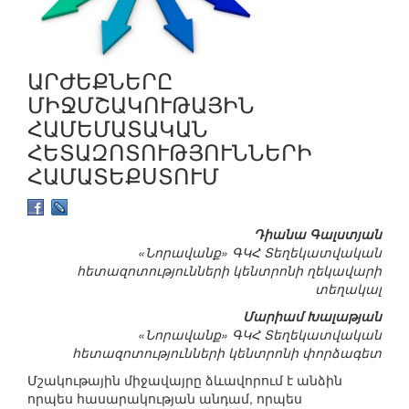
ԱՐԺԵՔՆԵՐԸ
ՄԻՋՄՇԱԿՈՒԹԱՅԻՆ
ՀԱՄԵՄԱՏԱԿԱՆ
ՀԵՏԱԶՈՏՈՒԹՅՈՒՆՆԵՐԻ
ՀԱՄԱՏԵՔՍՏՈՒՄ
Դիանա Գալստյան
«Նորավանք» ԳԿՀ Տեղեկատվական
հետազոտությունների կենտրոնի ղեկավարի
տեղակալ
Մարիամ Խալաթյան
«Նորավանք» ԳԿՀ Տեղեկատվական
հետազոտությունների կենտրոնի փորձագետ
Մշակութային միջավայրը ձևավորում է անձին
որպես հասարակության անդամ, որպես