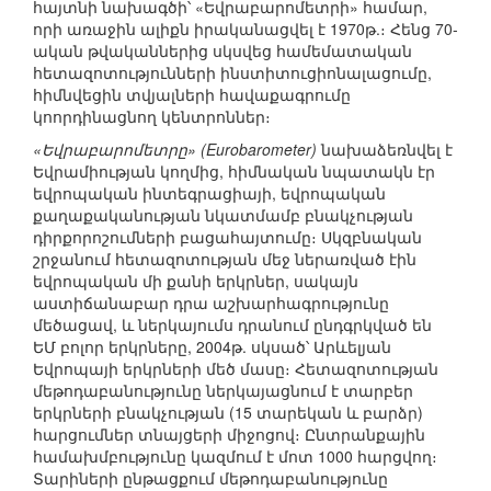
հայտնի նախագծի՝ «Եվրաբարոմետրի» համար,
որի առաջին ալիքն իրականացվել է 1970թ.։ Հենց 70-
ական թվականներից սկսվեց համեմատական
հետազոտությունների ինստիտուցիոնալացումը,
հիմնվեցին տվյալների հավաքագրումը
կոորդինացնող կենտրոններ։
«Եվրաբարոմետրը» (Eurobarometer)
նախաձեռնվել է
Եվրամիության կողմից, հիմնական նպատակն էր
եվրոպական ինտեգրացիայի, եվրոպական
քաղաքականության նկատմամբ բնակչության
դիրքորոշումների բացահայտումը։ Սկզբնական
շրջանում հետազոտության մեջ ներառված էին
եվրոպական մի քանի երկրներ, սակայն
աստիճանաբար դրա աշխարհագրությունը
մեծացավ, և ներկայումս դրանում ընդգրկված են
ԵՄ բոլոր երկրները, 2004թ. սկսած՝ Արևելյան
Եվրոպայի երկրների մեծ մասը։ Հետազոտության
մեթոդաբանությունը ներկայացնում է տարբեր
երկրների բնակչության (15 տարեկան և բարձր)
հարցումներ տնայցերի միջոցով։ Ընտրանքային
համախմբությունը կազմում է մոտ 1000 հարցվող։
Տարիների ընթացքում մեթոդաբանությունը