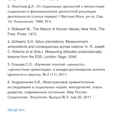
2. Леонтьев Д.А., От социальных ценностей к личностным:
социогенез и феноменология ценностной регуляции
деятельности (статья первая) // Вестник Моск. ун-та. Сер.
14. Психология, 1996, N 4.
3. Rokeach M., The Nature of Human Values, New York, The
Free. Press, 1973.
4. Schwartz S.H, Value orientations: Measurement,
antecedents and consequences across nations/ In: R. Jowell,
C. Roberts et al (Eds.). Measuring attitudes crossnationally:
lessons from the ESS. London: Sage, 2006.
5. Елишев С.О., Изучение понятий «ценность»,
«ценностные ориентации» в междисциплинарном аспекте
Ценности и смыслы, № 2 (11), 2011.
6. Андреенкова А.В., Межстрановые сравнительные
исследования в социальных науках: методология, этапы
развития, современное состояние, Мир России.
Социология. Этнология, Выпуск № 3, том 20, 2011.
դեպի ետ