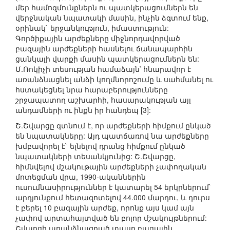
մեր համոզմունքներն ու պատկերացումներն են
վերջնական նպատակի մասին, ինչին ձգտում ենք,
օրինակ` երջանկություն, իմաստություն:
Գործիքային արժեքները միջնորդավորված
բազային արժեքների հասնելու ճանապարհին
ցանկալի վարքի մասին պատկերացումներն են:
Մ.Ռոկիչի տեսության համաձայն՝ հնարավոր է
առանձնացնել անձի կողմնորոշումը և սահմանել ու
հստակեցնել նրա հարաբերությունները
շրջապատող աշխարհի, հասարակության այլ
անդամների ու ինքն իր հանդեպ [3]:
Շ.Շվարցը գտնում է, որ արժեքների հիմքում ընկած
են նպատակները: Այդ պատճառով նա արժեքները
խմբավորել է` ելնելով դրանց հիմքում ընկած
նպատակների տեսանկյունից: Շ.Շվարցը,
հիմնվելով մշակութային արժեքների չափողական
մոտեցման վրա, 1990-ականներին
ուսումնասիրություններ է կատարել 54 երկրներում`
արդյունքում հետազոտելով 44.000 մարդու, և դուրս
է բերել 10 բազային արժեք, որոնք այս կամ այն
չափով արտահայտված են բոլոր մշակույթներում:
Շվարցի առանձնացրած տասը բազային