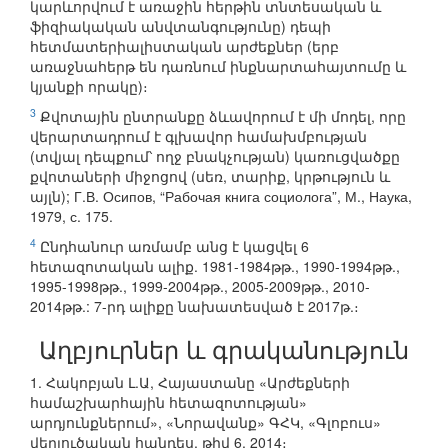
կարևորվում է առաջին հերթին տնտեսական և
ֆիզիակական անվտանգությունը) դեպի
հետմատերիալիստական արժեքներ (երբ
առաջնահերթ են դառնում ինքնարտահայտումը և
կյանքի որակը)։
3
Քվոտային ընտրանքը ձևավորում է մի մոդել, որը
վերարտադրում է գլխավոր համախմբության
(տվյալ դեպքում՝ ողջ բնակչության) կառուցվածքը
քվոտաների միջոցով (սեռ, տարիք, կրթություն և
այլն); Г.В. Осипов, “Рабочая книга социолога”, М., Наука,
1979, с. 175.
4
Ընդհանուր առմամբ անց է կացվել 6
հետազոտական ալիք. 1981-1984թթ., 1990-1994թթ.,
1995-1998թթ., 1999-2004թթ., 2005-2009թթ., 2010-
2014թթ.: 7-րդ ալիքը նախատեսված է 2017թ.։
Աղբյուրներ և գրականություն
1. Հակոբյան Լ.Ա, Հայաստանը «Արժեքների
համաշխարհային հետազոտության»
արդյունքներում», «Նորավանք» ԳՀԿ, «Գլոբուս»
վերլուծական հանդես, թիվ 6, 2014։