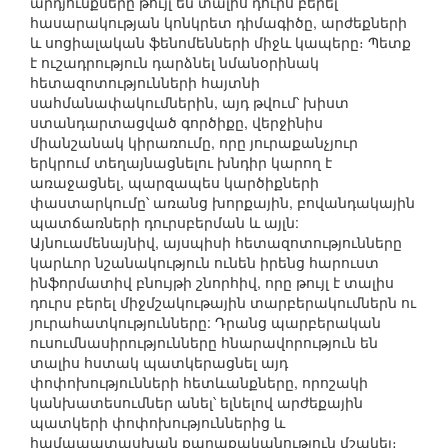
արդյունքները թույլ են տալիս դուրս բերել
հասարակության կոնկրետ դիմագիծը, արժեքների
և սոցիալական ֆենոմենների միջև կապերը։ Պետք
է ուշադրություն դարձնել նմանօրինակ
հետազոտությունների հայտնի
սահմանափակումներին, այդ թվում՝ խիստ
ստանդարտացված գործիքը, վերջինիս
միանշանակ կիրառումը, որը յուրաքանչյուր
երկրում տեղայնացնելու խնդիր կարող է
առաջացնել, պարզապես կարծիքների
փաստարկումը՝ առանց խորքային, բովանդակային
պատճառների դուրսբերման և այլն:
Այնուամենայնիվ, այսպիսի հետազոտությունները
կարևոր նշանակություն ունեն իրենց հարուստ
ինֆորմատիվ բնույթի շնորհիվ, որը թույլ է տալիս
դուրս բերել միջմշակութային տարբերակումներն ու
յուրահատկությունները: Դրանց պարբերական
ուսումնասիրությունները հնարավորություն են
տալիս հստակ պատկերացնել այդ
փոփոխությունների հետևանքները, որոշակի
կանխատեսումներ անել՝ ելնելով արժեքային
պատկերի փոփոխություններից և
համապատասխան քաղաքականություն մշակել։