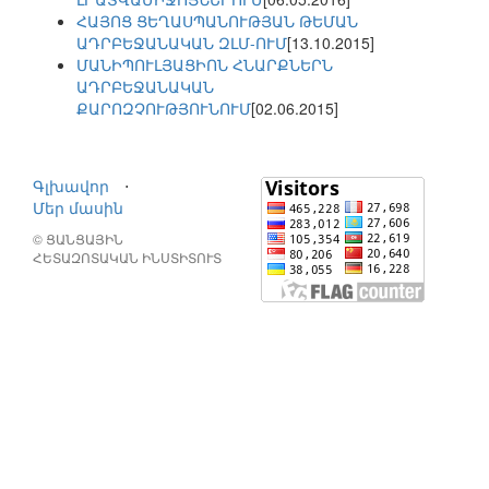
ՀԱՅՈՑ ՑԵՂԱՍՊԱՆՈՒԹՅԱՆ ԹԵՄԱՆ
ԱԴՐԲԵՋԱՆԱԿԱՆ ԶԼՄ-ՈՒՄ
[13.10.2015]
ՄԱՆԻՊՈՒԼՅԱՑԻՈՆ ՀՆԱՐՔՆԵՐՆ
ԱԴՐԲԵՋԱՆԱԿԱՆ
ՔԱՐՈԶՉՈՒԹՅՈՒՆՈՒՄ
[02.06.2015]
Գլխավոր
⋅
Մեր մասին
© ՑԱՆՑԱՅԻՆ
ՀԵՏԱԶՈՏԱԿԱՆ ԻՆՍՏԻՏՈՒՏ