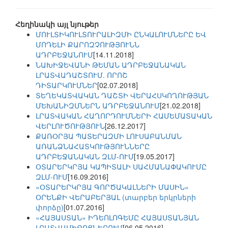
Հեղինակի այլ նյութեր
ՄՈՒԼՏԻԿՈՒԼՏՈՒՐԱԼԻԶՄԻ ԸՆԿԱԼՈՒՄՆԵՐԸ ԵՎ
ՄՈԴԵԼԻ ՔԱՐՈԶՉՈՒԹՅՈՒՆՆ
ԱԴՐԲԵՋԱՆՈՒՄ
[14.11.2018]
ՆԱԽԻՋԵՎԱՆԻ ԹԵՄԱՆ ԱԴՐԲԵՋԱՆԱԿԱՆ
ԼՐԱՏՎԱԴԱՇՏՈՒՄ. ՈՐՈՇ
ԴԻՏԱՐԿՈՒՄՆԵՐ
[02.07.2018]
ՏԵՂԵԿԱՏՎԱԿԱՆ ԴԱՇՏԻ ՎԵՐԱՀՍԿՈՂՈՒԹՅԱՆ
ՄԵԽԱՆԻԶՄՆԵՐՆ ԱԴՐԲԵՋԱՆՈՒՄ
[21.02.2018]
ԼՐԱՏՎԱԿԱՆ ՀԱՂՈՐԴՈՒՄՆԵՐԻ ՀԱՄԵՄԱՏԱԿԱՆ
ՎԵՐԼՈՒԾՈՒԹՅՈՒՆ
[26.12.2017]
ՔԱՌՕՐՅԱ ՊԱՏԵՐԱԶՄԻ ԼՈՒՍԱԲԱՆՄԱՆ
ԱՌԱՆՁՆԱՀԱՏԿՈՒԹՅՈՒՆՆԵՐԸ
ԱԴՐԲԵՋԱՆԱԿԱՆ ԶԼՄ-ՈՒՄ
[19.05.2017]
ՕՏԱՐԵՐԿՐՅԱ ԿԱՊԻՏԱԼԻ ՍԱՀՄԱՆԱՓԱԿՈՒՄԸ
ԶԼՄ-ՈՒՄ
[16.09.2016]
«ՕՏԱՐԵՐԿՐՅԱ ԳՈՐԾԱԿԱԼՆԵՐԻ ՄԱՍԻՆ»
ՕՐԵՆՔԻ ՎԵՐԱԲԵՐՅԱԼ (տարբեր երկրների
փորձը)
[01.07.2016]
«ՀԱՅԱՍՏԱՆ» ԻԴԵՈԼՈԳԵՄԸ ՀԱՅԱՍՏԱՆՅԱՆ
ԼՐԱՏՎԱՄԻՋՈՑՆԵՐՈՒՄ
[06.05.2016]