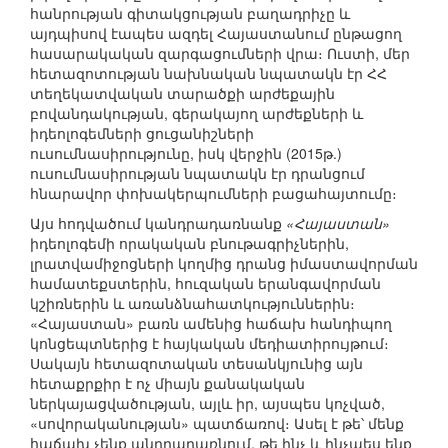
հանրության գիտակցության բաղադրիչը և
այդպիսով էապես ազդել Հայաստանում ընթացող
հասարակական զարգացումների վրա։ Ուստի, մեր
հետազոտության նախնական նպատակն էր ՀՀ
տեղեկատվական տարածքի արժեքային
բովանդակության, գերակայող արժեքների և
իդեոլոգեմների ցուցանիշների
ուսումնասիրությունը, իսկ վերջին (2015թ.)
ուսումնասիրության նպատակն էր դրանցում
հնարավոր փոխակերպումների բացահայտումը։
Այս հոդվածում կանդրադառնանք
«Հայաստան»
իդեոլոգեմի որակական բնութագրիչներին,
լրատվամիջոցների կողմից դրանց իմաստավորման
համատեքստերին, հուզական երանգավորման
կշիռներին և առանձնահատկություններին։
«Հայաստան» բառն ամենից հաճախ հանդիպող
կոնցեպտներից է հայկական մեդիատիրույթում։
Սակայն հետազոտական տեսանկյունից այն
հետաքրքիր է ոչ միայն քանակական
ներկայացվածության, այլև իր, այսպես կոչված,
«սովորականության» պատճառով։ Ասել է թե՝ մենք
հաճախ չենք անդրադառնում, թե ինչ և ինչպես ենք