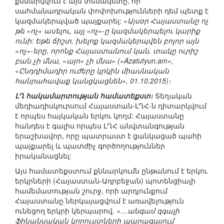
քննարկվում է այն տեսակետը, որ
սահմանադրական փոփոխությունների դեմ պետք է
կազմակերպված պայքարել:
«Այսօր Հայաստանը ոչ
թե «ոչ» ասելու, այլ «ոչ»-ը կազմակերպելու կարիք
ունի: Եթե ճիշտ, խելոք կազմակերպվեն բոլոր այն
«ոչ»-երը, որոնք Հայաստանում կան, տակը ուրիշ
բան չի մնա, «այո» չի մնա» («Azatutyun.am»,
«Ընդդիմադիր ուժերը կրկին միասնական
հանրահավաք կանցկացնեն», 01.10.2015)։
ԼՂ հակամարտության համատեքստ։
Տեղական
մեդիադիսկուրսում Հայաստան-ԼՂՀ-ն դիտարկվում
է որպես հայկական երկու կողմ: Հայաստանը
հանդես է գալիս որպես ԼՂՀ անվտանգության
երաշխավոր, որը պատրաստ է ցանկացած պահի
պայքարել և պատժիչ գործողություններ
իրականացնել:
Այս համատեքստում քննարկումն ընթանում է երկու
երկրների (Հայաստան-Ադրբեջան) պոտենցիալի
համեմատության շուրջ, որի արդյունքում
Հայաստանը ներկայացվում է առավելություն
ունեցող երկրի կերպարով.
«…անգամ զգալի
ֆինանսական կորուստների պարագայում