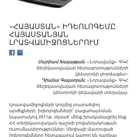
«ՀԱՅԱՍՏԱՆ» ԻԴԵՈԼՈԳԵՄԸ
ՀԱՅԱՍՏԱՆՅԱՆ
ԼՐԱՏՎԱՄԻՋՈՑՆԵՐՈՒՄ
Մարիամ Խալաթյան
, «Նորավանք» ԳԿՀ
Տեղեկատվական հետազոտությունների
կենտրոնի փորձագետ։
Դիանա Գալստյան
, «Նորավանք» ԳԿՀ
Տեղեկատվական հետազոտությունների
կենտրոնի ղեկավարի տեղակալ։
Լրատվամիջոցների կողմից տարածվող
1
արժեքների, իդեոլոգեմների
բացահայտման
նպատակով 2011թ. սկսած՝ մենք իրականացրել ենք
ՀՀ տեղեկատվական դաշտի բովանդակության
ուսումնասիրություններ։ Մեդիայի մատուցած
իդեոլոգեմները հետագայում կարող են դառնալ