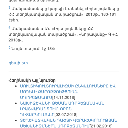
3
Մանրամասները կարելի է տեսնել «Իդեոլոգեմները
ՀՀ տեղեկատվական տարածքում», 2013թ., 180-181
էջեր։
4
Մանրամասն տե՛ս «Իդեոլոգեմները ՀՀ
տեղեկատվական տարածքում», «Նորավանք» ԳԿՀ,
2013թ.։
5
Նույն տեղում, էջ 184։
դեպի ետ
Հեղինակի այլ նյութեր
ՄՈՒԼՏԻԿՈՒԼՏՈՒՐԱԼԻԶՄԻ ԸՆԿԱԼՈՒՄՆԵՐԸ ԵՎ
ՄՈԴԵԼԻ ՔԱՐՈԶՉՈՒԹՅՈՒՆՆ
ԱԴՐԲԵՋԱՆՈՒՄ
[14.11.2018]
ՆԱԽԻՋԵՎԱՆԻ ԹԵՄԱՆ ԱԴՐԲԵՋԱՆԱԿԱՆ
ԼՐԱՏՎԱԴԱՇՏՈՒՄ. ՈՐՈՇ
ԴԻՏԱՐԿՈՒՄՆԵՐ
[02.07.2018]
ՏԵՂԵԿԱՏՎԱԿԱՆ ԴԱՇՏԻ ՎԵՐԱՀՍԿՈՂՈՒԹՅԱՆ
ՄԵԽԱՆԻԶՄՆԵՐՆ ԱԴՐԲԵՋԱՆՈՒՄ
[21.02.2018]