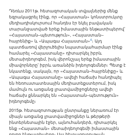
Դեռևս 2011թ. հետազոտական տվյալներից մենք
եզրակացրել էինք, որ «Հայաստան» կոնստրուկտը
մեդիադիսկուրսում հանդես էր եկել բավական
տարանջատված երեք իմաստային ենթատիպերով՝
«Հայաստան–պետություն», «Հայաստան–
4
հայրենիք» և «Ապագա Հայաստան»
։ Այդ
պատճառով վերլուծելիս նպատակահարմար էինք
համարել «Հայաստանը» դիտարկել իբրև
մետաիդեոլոգեմ, իսկ վերոնշյալ երեք իմաստային
միավորները՝ իբրև առանձին իդեոլոգեմներ։ Պետք է
նկատենք, սակայն, որ «Հայաստան–հայրենիքը» և
«Ապագա Հայաստանը» ավելի հաճախ հանդիպել
են հեռուստատեսային մեդիատեքստերում, իսկ
մամուլն ու առցանց լրատվամիջոցները ավելի
հաճախ քննարկել են «Հայաստան–պետություն»
իդեոլոգեմը։
2015թ. հետազոտության ընտրանքը ներառում էր
միայն առցանց լրատվամիջոցներ և թերթերի
ինտերնետային էջեր, այնուհանդերձ, դիտարկել
ենք «Հայաստան» մետաիդեոլոգեմի իմաստային
բոլոր ենթատիպերը։ Այս հետազոտության