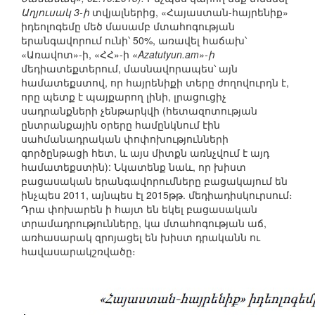
Աղյուսակ 3-ի
տվյալներից, «Հայաստան-հայրենիք»
իդեոլոգեմը մեծ մասամբ մտահոգության
երանգավորում ունի՝ 50%, առավել հաճախ՝
«Առավոտ»-ի, «ՀՀ»-ի
«Azatutyun.am»-ի
մեդիատեքտերում, մասնավորապես՝ այն
համատեքստով, որ հայրենիքի տերը ժողովուրդն է,
որը պետք է պայքարող լինի, լրացուցիչ
սադրանքների չենթարկվի (հետազոտության
ընտրանքային օրերը համընկնում էին
սահմանադրական փոփոխությունների
գործընթացի հետ, և այս միտքն առնչվում է այդ
համատեքստին): Նկատենք նաև, որ խիստ
բացասական երանգավորումները բացակայում են
ինչպես 2011, այնպես էլ 2015թթ. մեդիադիսկուրսում։
Դրա փոխարեն ի հայտ են եկել բացասական
տրամադրությունները, կա մտահոգության աճ,
առհասարակ զրոյացել են խիստ դրականն ու
հավասարակշռվածը։