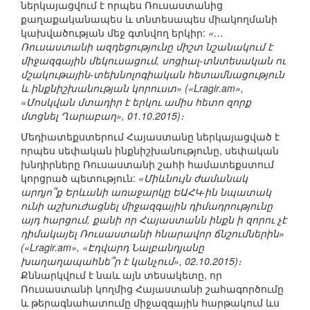
ներկայացվում է որպես Ռուսաստանից
քաղաքականապես և տնտեսապես միակողմանի
կախվածության մեջ գտնվող երկիր:
«…
Ռուսաստանի ազդեցությունը միշտ նշանակում է
միջազգային մեկուսացում, սոցիալ-տնտեսական ու
մշակութային-տեխնոլոգիական հետամնացություն
և ինքնիշխանության կորուստ» («Lragir.am»,
«Մոսկվան մտադիր է երկու ամիս հետո զորք
մտցնել Ղարաբաղ», 01.10.2015)։
Մեդիատեքստերում Հայաստանը ներկայացված է
որպես սեփական ինքնիշխանությունը, սեփական
խնդիրները Ռուսաստանի շահի համատեքստում
կորցրած պետություն:
«Միևնույն ժամանակ
արդյո՞ք Երևանի առաջարկը ԵԱՀԿ-ին նպատակ
ունի աշխուժացնել միջազգային դիմադրությունը
այդ հարցում, քանի որ Հայաստանն ինքն ի զորու չէ
դիմակայել Ռուսաստանի հնարավոր ճնշումներին»
(«Lragir.am», «Էդվարդ Նալբանդյանը
խաղաղապահնե՞ր է կանչում», 02.10.2015)։
Քննարկվում է նաև այն տեսակետը, որ
Ռուսաստանի կողմից Հայաստանի շահագործումը
և թերագնահատումը միջազգային հարթակում ևս