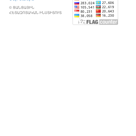
© ՑԱՆՑԱՅԻՆ
ՀԵՏԱԶՈՏԱԿԱՆ ԻՆՍՏԻՏՈՒՏ