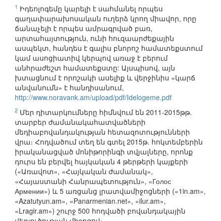
1
Իդեոլոգեմը կարելի է սահմանել որպես
գաղափարախոսական ուղերձ կրող միավոր, որը
ճանաչելի է որպես ամրագրված բառ,
արտահայտություն, ունի հուզաարժեքային
ասպեկտ, հանդես է գալիս բնորոշ համատեքստում
կամ ասոցիատիվ կերպով առաջ է բերում
անհրաժեշտ համատեքստը: Այսպիսով, այն
խտացնում է որոշակի ասելիք և վերջինիս «կարճ
անվանումն» է հանդիսանում,
http://www.noravank.am/upload/pdf/Idelogeme.pdf
2
Մեր դիտարկումները հիմնվում են 2011-2015թթ.
տարբեր ժամանակահատվածների
մեդիաբովանդակության հետազոտությունների
վրա։ Հոդվածում տեղ են գտել 2015թ. հոկտեմբերին
իրականացված մոնիթորինգի տվյալները, որոնք
դուրս են բերվել հայկական 4 թերթերի կայքերի
(«Առավոտ», «Հայկական ժամանակ»,
«Հայաստանի Հանրապետություն», «Голос
Армении») և 5 առցանց լրատվամիջոցների («1in.am»,
«Azatutyun.am», «Panarmenian.net», «ilur.am»,
«Lragir.am») շուրջ 500 հոդվածի բովանդակային
վերլուծության միջոցով։