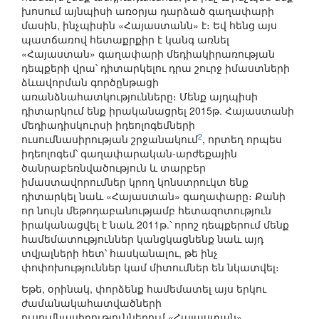
խոսում այնպիսի առօրյա դարձած գաղափարի
մասին, ինչպիսին «Հայաստանն» է։ Եվ հենց այս
պատճառով հետաքրքիր է կանգ առնել
«Հայաստան» գաղափարի մեդիակիրառության
դեպքերի վրա՝ դիտարկելու դրա շուրջ իմաստների
ձևավորման գործընթացի
առանձնահատկությունները։ Մենք այդպիսի
դիտարկում ենք իրականացրել 2015թ. Հայաստանի
մեդիադիսկուրսի իդեոլոգեմների
2
ուսումնասիրության շրջանակում
, որտեղ որպես
իդեոլոգեմ՝ գաղափարական-արժեքային
ծանրաբեռնվածություն և տարբեր
իմաստավորումներ կրող կոնստրուկտ ենք
դիտարկել նաև «Հայաստան» գաղափարը։ Քանի
որ նույն մեթոդաբանությամբ հետազոտություն
իրականացվել է նաև 2011թ.՝ որոշ դեպքերում մենք
համեմատություններ կանցկացնենք նաև այդ
տվյալների հետ՝ հասկանալու, թե ինչ
փոփոխություններ կամ միտումներ են նկատվել։
Եթե, օրինակ, փորձենք համեմատել այս երկու
ժամանակահատվածների
ուսումնասիրություններում «Հայաստան»