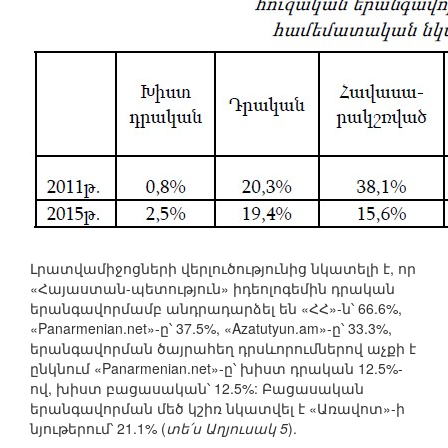
Լրատվամիջոցների վերլուծությունից նկատելի է, որ
«Հայաստան-պետություն» իդեոլոգեմին դրական
երանգավորմամբ անդրադարձել են «ՀՀ»-ն՝ 66.6%,
«Panarmenian.net»-ը՝ 37.5%, «Azatutyun.am»-ը՝ 33.3%,
երանգավորման ծայրահեղ դրսևորումներով աչքի է
ընկնում «Panarmenian.net»-ը՝ խիստ դրական 12.5%-
ով, խիստ բացասական՝ 12.5%: Բացասական
երանգավորման մեծ կշիռ նկատվել է «Առավոտ»-ի
նյութերում՝ 21.1% (
տե՛ս Աղյուսակ 5
).