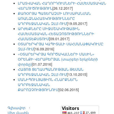
ԼՐԱՏՎԱԿԱՆ ՀԱՂՈՐԴՈՒՄՆԵՐԻ ՀԱՄԵՄԱՏԱԿԱՆ
ՎԵՐԼՈՒԾՈՒԹՅՈՒՆ
[26.12.2017]
ՔԱՌՕՐՅԱ ՊԱՏԵՐԱԶՄԻ ԼՈՒՍԱԲԱՆՄԱՆ
ԱՌԱՆՁՆԱՀԱՏԿՈՒԹՅՈՒՆՆԵՐԸ
ԱԴՐԲԵՋԱՆԱԿԱՆ ԶԼՄ-ՈՒՄ
[19.05.2017]
ԱՐԺԵՔՆԵՐԸ ՄԻՋՄՇԱԿՈՒԹԱՅԻՆ
ՀԱՄԵՄԱՏԱԿԱՆ ՀԵՏԱԶՈՏՈՒԹՅՈՒՆՆԵՐԻ
ՀԱՄԱՏԵՔՍՏՈՒՄ
[09.01.2017]
ՕՏԱՐԵՐԿՐՅԱ ԿԱՊԻՏԱԼԻ ՍԱՀՄԱՆԱՓԱԿՈՒՄԸ
ԶԼՄ-ՈՒՄ
[16.09.2016]
«ՕՏԱՐԵՐԿՐՅԱ ԳՈՐԾԱԿԱԼՆԵՐԻ ՄԱՍԻՆ»
ՕՐԵՆՔԻ ՎԵՐԱԲԵՐՅԱԼ (տարբեր երկրների
փորձը)
[01.07.2016]
ՀԱՅՈՑ ՑԵՂԱՍՊԱՆՈՒԹՅԱՆ ԹԵՄԱՆ
ԱԴՐԲԵՋԱՆԱԿԱՆ ԶԼՄ-ՈՒՄ
[13.10.2015]
ՄԱՆԻՊՈՒԼՅԱՑԻՈՆ ՀՆԱՐՔՆԵՐՆ
ԱԴՐԲԵՋԱՆԱԿԱՆ
ՔԱՐՈԶՉՈՒԹՅՈՒՆՈՒՄ
[02.06.2015]
Գլխավոր
⋅
Մեր մասին