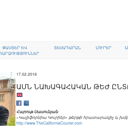
ՓԱՍՏԵՐ ԵՎ
ՏԵՍԱԴԱՐԱՆ
ԼՈՒՐԵՐ
Ա
ԴԱՐՁՈՒԹՅՈՒՆՆԵՐ
17.02.2016
ԱՄՆ ՆԱԽԱԳԱՀԱԿԱՆ ԹԵԺ ԸՆ
Հարութ Սասունյան
«Կալիֆորնիա Կուրիեր» թերթի հրատարակիչ և խմ
http://www.TheCaliforniaCourier.com