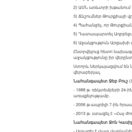
2) ԱՄՆ առևտրի խթանում
3) Ճնշումներ Թուրքիայի
4) Պահանջել, որ Թուրք
5) Դատապարտել Ադրբեջա
6) Աջակցություն Արցախի
Ընտրվելուց հետո նախագ
աջակցությունը իր վերը
Ստորև ներկայացվում են
վերաբերյալ.
Նահանգապետ Ջեբ Բուշ
(
- 1988 թ. դեկտեմբերի 2
առաքելությամբ.
- 2006 թ.ապրիլի 7-ին հ
- 2013 թ. ստացել է «Հայ
Նահանգապետ Ջոն Կասի
- Ստացել է վատ վարկանի