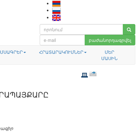
բաժանորդագրվել
ՄՍԱԳՐԵՐ
ՀՐԱՏԱՐԱԿՈՒՄՆԵՐ
ՄԵՐ
ՄԱՍԻՆ
ՏՐԱՊԱՅՔԱՐԸ
բագիր