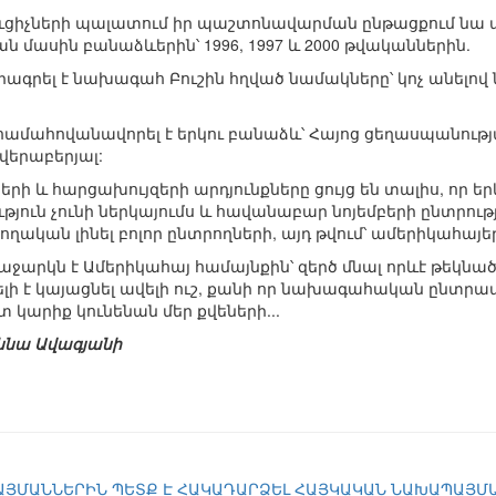
ացուցիչների պալատում իր պաշտոնավարման ընթացքում նա
ն մասին բանաձևերին՝ 1996, 1997 և 2000 թվականներին.
ստորագրել է նախագահ Բուշին հղված նամակները՝ կոչ անելով
ր համահովանավորել է երկու բանաձև՝ Հայոց ցեղասպանութ
վերաբերյալ:
ի և հարցախույզերի արդյունքները ցույց են տալիս, որ եր
ւթյուն չունի ներկայումս և հավանաբար նոյեմբերի ընտրությ
ողական լինել բոլոր ընտրողների, այդ թվում՝ ամերիկահայ
աջարկն է Ամերիկահայ համայնքին՝ զերծ մնալ որևէ թեկնած
րելի է կայացնել ավելի ուշ, քանի որ նախագահական ընտր
 կարիք կունենան մեր քվեների...
ննա Ավագյանի
ՅՄԱՆՆԵՐԻՆ ՊԵՏՔ Է ՀԱԿԱԴԱՐՁԵԼ ՀԱՅԿԱԿԱՆ ՆԱԽԱՊԱՅՄ