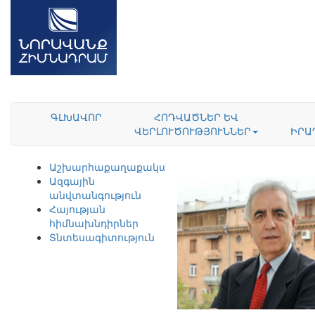
ԳԼԽԱՎՈՐ
ՀՈԴՎԱԾՆԵՐ ԵՎ
ՎԵՐԼՈՒԾՈՒԹՅՈՒՆՆԵՐ
ԻՐԱ
Աշխարհաքաղաքականություն
Ազգային
անվտանգություն
Հայության
հիմնախնդիրներ
Տնտեսագիտություն