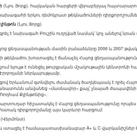
փ
(Նյու Յորք). հայկական հարցերի վերաբերյալ հայտարարութ
նախագահի երկու դեմոկրատ թեկնածուների դիրքորոշումնե
Քլինթոն
(Նյու Յորք)
րել է նախագահ Բուշին ուղղված նամակ՝ կոչ անելով նրան 
յոց ցեղասպանության մասին բանաձևերը 2006 և 2007 թվա
հի թեկնածու խոստացել է ճանաչել Հայոց ցեղասպանություն
 Յորքում ելույթ է ունեցել թուրքական մշակութային կենտրոնի 
դողանի ներկայությամբ.
յցով Երևանում գտնվելու ժամանակ ծաղկեպսակ է դրել Հայ
նատունն անվանեց «մասնավոր» քայլ՝ չնայած ժապավենի վ
Ռոդհամ Քլինթոնից».
տքարտուղար հիշատակել է Հայոց ցեղասպանությունը որպե
 հստակ դիրքորոշմանը այս կարևոր հարցում:
(Վերմոնտ)
երին ստացել է համապատասխանաբար A+ և C վարկանիշներ