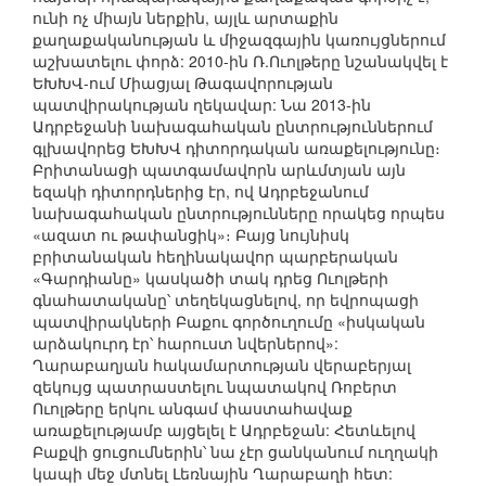
ունի ոչ միայն ներքին, այլև արտաքին
քաղաքականության և միջազգային կառույցներում
աշխատելու փորձ: 2010-ին Ռ.Ուոլթերը նշանակվել է
ԵԽԽՎ-ում Միացյալ Թագավորության
պատվիրակության ղեկավար: Նա 2013-ին
Ադրբեջանի նախագահական ընտրություններում
գլխավորեց ԵԽԽՎ դիտորդական առաքելությունը։
Բրիտանացի պատգամավորն արևմտյան այն
եզակի դիտորդներից էր, ով Ադրբեջանում
նախագահական ընտրությունները որակեց որպես
«ազատ ու թափանցիկ»։ Բայց նույնիսկ
բրիտանական հեղինակավոր պարբերական
«Գարդիանը» կասկածի տակ դրեց Ուոլթերի
գնահատականը՝ տեղեկացնելով, որ եվրոպացի
պատվիրակների Բաքու գործուղումը «իսկական
արձակուրդ էր՝ հարուստ նվերներով»:
Ղարաբաղյան հակամարտության վերաբերյալ
զեկույց պատրաստելու նպատակով Ռոբերտ
Ուոլթերը երկու անգամ փաստահավաք
առաքելությամբ այցելել է Ադրբեջան: Հետևելով
Բաքվի ցուցումներին՝ նա չէր ցանկանում ուղղակի
կապի մեջ մտնել Լեռնային Ղարաբաղի հետ: