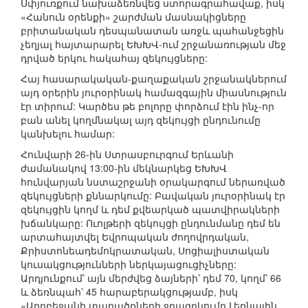
Սփյուռքում նախաձեռնվեց ստորագրահավաք, իսկ
«Հանուն օրենքի» շարժման մասնակիցները
բրիտանական դեսպանատան առջև պահանջեցին
չեղյալ հայտարարել ԵԽԽՎ-ում շրջանառության մեջ
դրված երկու հակահայ զեկույցները:
Հայ հասարակական-քաղաքական շրջանակներում
այդ օրերին յուրօրինակ համազգային միասնություն
էր տիրում: Կարծես թե բոլորը փորձում էին ինչ-որ
բան անել կողմնակալ այդ զեկույցի ընդունումը
կանխելու համար:
Հունվարի 26-ին Ստրասբուրգում Երևանի
ժամանակով 13:00-ին մեկնարկեց ԵԽԽՎ
հունվարյան նստաշրջանի օրակարգում ներառված
զեկույցների քննարկումը: Բավական յուրօրինակ էր
զեկույցին կողմ և դեմ քվեարկած պատվիրակների
խճանկարը: Ուոլթերի զեկույցի ընդունմանը դեմ են
արտահայտվել Եվրոպական ժողովրդական,
Քրիստոնեադեմոկրատական, Սոցիալիստական
կուսակցությունների ներկայացուցիչները:
Արդյունքում՝ այն մերժվեց ձայների՝ դեմ 70, կողմ՝ 66
և ձեռնպահ՝ 45 հարաբերակցությամբ, իսկ
«Ադրբեջանի տարածքների ջրազրկումը Լեռնային