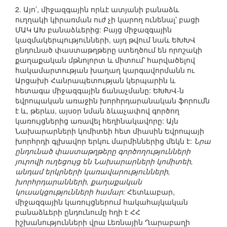
2. Այո՛, միջազգային որևէ ատյանի բանաձև
ուղղակի կիրառման ուժ չի կարող ունենալ՝ բացի
ՄԱԿ ԱԽ բանաձևերից: Բայց միջազգային
կազմակերպությունների, այդ թվում նաև ԵԽԽՎ
ընդունած փաստաթղթերը ստեղծում են որոշակի
քաղաքական մթնոլորտ և միտում՝ հարվածելով
հակամարտության խաղաղ կարգավորմանն ու
Արցախի Հանրապետության կերպարին և
հետագա միջազգային ճանաչմանը: ԵԽԽՎ-ն
եվրոպական առաջին խորհրդարանական ֆորումն
է և, թերևս, այսօր նման ձևաչափով գործող
կառույցներից առավել հեղինակավորը: Այն
Նախարարների կոմիտեի հետ միասին Եվրոպայի
խորհրդի գլխավոր երկու մարմիններից մեկն է:
Նրա
ընդունած փաստաթղթերը գործողությունների
յուրովի ուղեցույց են Նախարարների կոմիտեի,
անդամ երկրների կառավարությունների,
խորհրդարանների, քաղաքական
կուսակցությունների համար:
Հետևաբար,
միջազգային կառույցներում հակահայկական
բանաձևերի ընդունումը հղի է ՀՀ
իշխանությունների վրա Լեռնային Ղարաբաղի