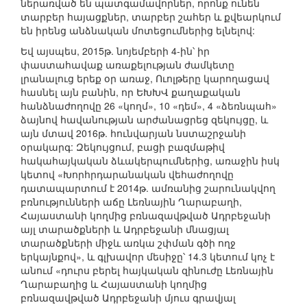
ներառված են պատգամավորներ, որոնք ունեն
տարբեր հայացքներ, տարբեր շահեր և քվեարկում
են իրենց անձնական մոտեցումներից ելնելով:
Եվ այսպես, 2015թ. նոյեմբերի 4-ին՝ իր
փաստահավաք առաքելության ժամկետը
լրանալուց երեք օր առաջ, Ուոլթերը կարողացավ
հասնել այն բանին, որ ԵԽԽՎ քաղաքական
հանձնաժողովը 26 «կողմ», 10 «դեմ», 4 «ձեռնպահ»
ձայնով հավանության արժանացրեց զեկույցը, և
այն մտավ 2016թ. հունվարյան նստաշրջանի
օրակարգ: Զեկույցում, բացի բազմաթիվ
հակահայկական ձևակերպումներից, առաջին իսկ
կետով «Խորհրդարանական վեհաժողովը
դատապարտում է 2014թ. ամռանից շարունակվող
բռնությունների աճը Լեռնային Ղարաբաղի,
Հայաստանի կողմից բռնազավթված Ադրբեջանի
այլ տարածքների և Ադրբեջանի մնացյալ
տարածքների միջև առկա շփման գծի ողջ
երկայնքով», և գլխավոր մեսիջը՝ 14.3 կետում կոչ է
անում «դուրս բերել հայկական զինուժը Լեռնային
Ղարաբաղից և Հայաստանի կողմից
բռնազավթված Ադրբեջանի մյուս գրավյալ