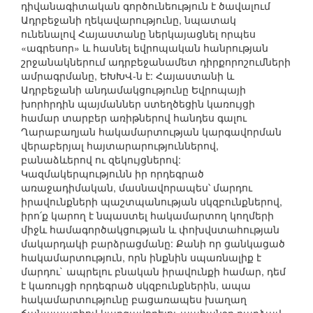
դիվանագիտական գործունեություն է ծավալում
Ադրբեջանի ղեկավարությունը, նպատակ
ունենալով Հայաստանը ներկայացնել որպես
«ագրեսոր» և հասնել եվրոպական հանրության
շրջանակներում ադրբեջանամետ դիրքորոշումների
ամրագրմանը, ԵԽԽՎ-ն է: Հայաստանի և
Ադրբեջանի անդամակցությունը Եվրոպայի
խորհրդին պայմաններ ստեղծեցին կառույցի
համար տարբեր առիթներով հանդես գալու
Ղարաբաղյան հակամարտության կարգավորման
վերաբերյալ հայտարարություններով,
բանաձևերով ու զեկույցներով:
Կազմակերպությունն իր որդեգրած
առաջադիմական, մասնավորապես՝ մարդու
իրավունքների պաշտպանության սկզբունքներով,
իրո՛ք կարող է նպաստել հակամարտող կողմերի
միջև համագործակցության և փոխվստահության
մակարդակի բարձրացմանը: Քանի որ ցանկացած
հակամարտություն, որն ինքնին սպառնալիք է
մարդու` ապրելու բնական իրավունքի համար, դեմ
է կառույցի որդեգրած սկզբունքներին, ապա
հակամարտությունը բացառապես խաղաղ