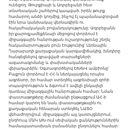
ունեցող, Թուրքիայի և Ադրբեջանի հետ
տնտեսական շահերով կապված, իրեն թուրք
համարող անձի կողմից, ինչով էլ պայմանավորված
էին նրա կանխակալ վերնագիրն ու
հակահայկական բովանդակությունը: Ադրբեջանն
իր քարոզչամեքենայի միջոցով փորձում է
միջազգային հանրության ուշադրությունը շեղել
հակամարտության բուն էությունից՝ Լեռնային
Ղարաբաղի քաղաքական կարգավիճակից, խնդիրը
հանգեցնելով գրավված տարածքների
ազատագրմանը և փախստականների
վերադարձին: Օգտագործելով ԵԽԽՎ ամբիոնը՝
Բաքուն փորձում է ՀՀ-ն ներկայացնել որպես
ագրեսոր, իր համար ստեղծել ագրեսիայի զոհի
տպավորություն և ձգտում է ավելի ընկալելի
դառնալ միջազգային հանրության համար: Նման
փաստաթղթերը ժամանակի ընթացքում ԱՀ-ի
համար կարող են նաև փաստաթղթային ու
քաղաքական հենարան ստեղծել ՆԱՏՕ
վեհաժողովում, միջազգային այլ կառույցներում,
ընդհուպ ՄԱԿ ԱԽ-ում սեփական ցանկություններին
համապատասխան բանաձևեր ընդունելու համար: