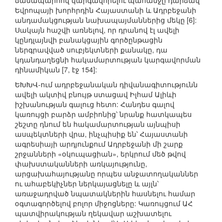
ճանապարհով կարգավորելու պահանջը դարձավ
Եվրոպայի խորհրդին Հայաստանի և Ադրբեջանի
անդամակցության նախապայմաններից մեկը [6]:
Սակայն հաշվի առնելով, որ դրանով էլ ավելի
կընդլայնվի բանակցային գործընթացին
ներգրավված սուբյեկտների քանակը, դա
կդանդաղեցնի հակամարտության կարգավորման
դինամիկան [7, էջ 154]:
ԵԽԽՎ-ում ադրբեջանական դիվանագիտությունն
ավելի ակտիվ բնույթ ստացավ Իլհամ Ալիևի
իշխանության գալուց հետո: Հանդես գալով
կառույցի բարձր ամբիոնից՝ նրանք հատկապես
շեշտը դնում են հակամարտության այնպիսի
ասպեկտների վրա, ինչպիսիք են՝ Հայաստանի
ագրեսիայի արդյունքում Ադրբեջանի մի շարք
շրջանների «օկուպացիան», երկրում մեծ թվով
փախստականների առկայությունը,
արցախահայությանը որպես անջատողականներ
ու ահաբեկիչներ ներկայացնելը և այլն՝
առաջադրված նպատակներին հասնելու համար
օգտագործելով բոլոր միջոցները: Կառույցում ԱՀ
պատվիրակության ղեկավար աշխատելու