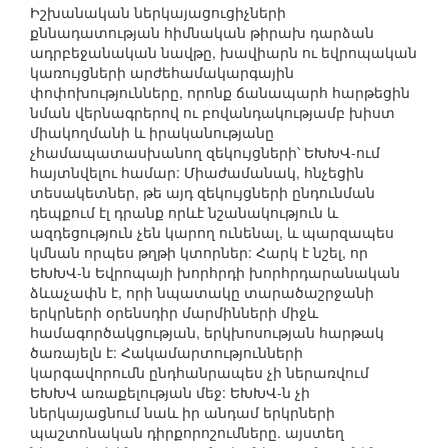
Իշխանական ներկայացուցիչների
քննադատության հիմնական թիրախ դարձան
ադրբեջանական նավթը, խավիարն ու եվրոպական
կառույցների արժեհամակարգային
փոփոխությունները, որոնք ճանապարհ հարթեցին
նման վերնագրերով ու բովանդակությամբ խիստ
միակողմանի և իրականությանը
չհամապատասխանող զեկույցների՝ ԵԽԽՎ-ում
հայտնվելու համար: Միաժամանակ, հնչեցին
տեսակետներ, թե այդ զեկույցների ընդունման
դեպքում էլ դրանք որևէ նշանակություն և
ազդեցություն չեն կարող ունենալ, և պարզապես
կմնան որպես թղթի կտորներ: Հարկ է նշել, որ
ԵԽԽՎ-ն Եվրոպայի խորհրդի խորհրդարանական
ձևաչափն է, որի նպատակը տարածաշրջանի
երկրների օրենսդիր մարմինների միջև
համագործակցության, երկխոսության հարթակ
ծառայելն է: Հակամարտությունների
կարգավորումն ընդհանրապես չի ներառվում
ԵԽԽՎ առաքելության մեջ: ԵԽԽՎ-ն չի
ներկայացնում նաև իր անդամ երկրների
պաշտոնական դիրքորոշումները. այստեղ