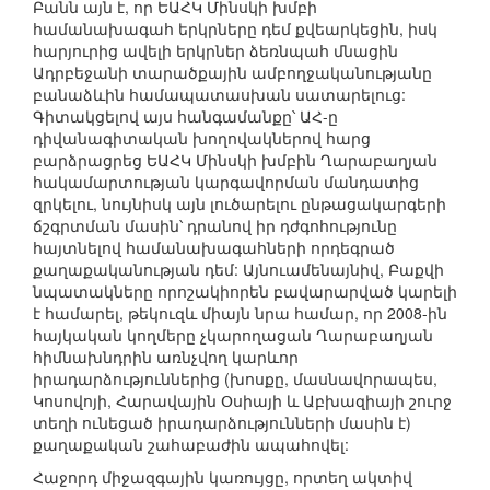
Բանն այն է, որ ԵԱՀԿ Մինսկի խմբի
համանախագահ երկրները դեմ քվեարկեցին, իսկ
հարյուրից ավելի երկրներ ձեռնպահ մնացին
Ադրբեջանի տարածքային ամբողջականությանը
բանաձևին համապատասխան սատարելուց:
Գիտակցելով այս հանգամանքը՝ ԱՀ-ը
դիվանագիտական խողովակներով հարց
բարձրացրեց ԵԱՀԿ Մինսկի խմբին Ղարաբաղյան
հակամարտության կարգավորման մանդատից
զրկելու, նույնիսկ այն լուծարելու ընթացակարգերի
ճշգրտման մասին՝ դրանով իր դժգոհությունը
հայտնելով համանախագահների որդեգրած
քաղաքականության դեմ: Այնուամենայնիվ, Բաքվի
նպատակները որոշակիորեն բավարարված կարելի
է համարել, թեկուզև միայն նրա համար, որ 2008-ին
հայկական կողմերը չկարողացան Ղարաբաղյան
հիմնախնդրին առնչվող կարևոր
իրադարձություններից (խոսքը, մասնավորապես,
Կոսովոյի, Հարավային Օսիայի և Աբխազիայի շուրջ
տեղի ունեցած իրադարձությունների մասին է)
քաղաքական շահաբաժին ապահովել:
Հաջորդ միջազգային կառույցը, որտեղ ակտիվ