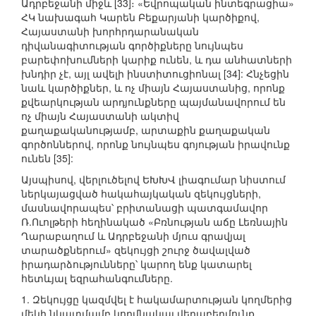
Ադրբեջանի միջև [33]։ «Եվրոպական ինտեգրացիա»
ՀԿ նախագահ Կարեն Բեքարյանի կարծիքով,
Հայաստանի խորհրդարանական
դիվանագիտության գործիքները նույնպես
բարեփոխումների կարիք ունեն, և դա անհատների
խնդիր չէ, այլ ավելի ինստիտուցիոնալ [34]: Հնչեցին
նաև կարծիքներ, և ոչ միայն Հայաստանից, որոնք
քվեարկության արդյունքները պայմանավորում են
ոչ միայն Հայաստանի ակտիվ
քաղաքականությամբ, արտաքին քաղաքական
գործոններով, որոնք նույնպես գոյության իրավունք
ունեն [35]:
Այսպիսով, վերլուծելով ԵԽԽՎ լիագումար նիստում
ներկայացված հակահայկական զեկույցների,
մասնավորապես՝ բրիտանացի պատգամավոր
Ռ.Ուոլթերի հեղինակած «Բռնության աճը Լեռնային
Ղարաբաղում և Ադրբեջանի մյուս գրավյալ
տարածքներում» զեկույցի շուրջ ծավալված
իրադարձությունները՝ կարող ենք կատարել
հետևյալ եզրահանգումները.
1. Զեկույցը կազմվել է հակամարտության կողմերից
մեկի նկատմամբ կողմնակալ վերաբերմունք