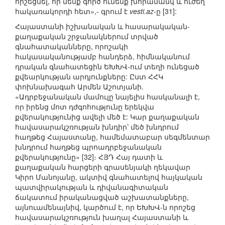
հիշեցնել, որ մենք գործ ունենք խորամանկ և ուժեղ
հակառակորդի հետ»,- գրում է
vesti.az
-ը [31]:
Հայաստանի իշխանական և հասարակական-
քաղաքական շրջանակներում տրված
գնահատականները, որոշակի
հակասականությամբ հանդերձ, հիմնականում
դրական գնահատեցին ԵԽԽՎ-ում տեղի ունեցած
քվեարկության արդյունքները: Ըստ ՀՀԿ
փոխնախագահ Արմեն Աշոտյանի.
«Ադրբեջանական մամուլը նայելիս հասկանալի է,
որ իրենց մոտ դժգոհությունը երեկվա
քվերակությունից ավելի մեծ է: Կար քաղաքական
հավասարակշռության խնդիր՝ մեծ խնդրում
հաղթեց Հայաստանը, համեմատաբար սեգմենտար
խնդրում հաղթեց պրոադրբեջանական
քվերակությունը» [32]։ ՀՅԴ Հայ դատի և
քաղաքական հարցերի գրասենյակի ղեկավար
Կիրո Մանոյանը, ակտիվ գնահատելով հայկական
պատվիրակության և դիվանագիտական
ճակատում իրականացված աշխատանքները,
այնուամենայնիվ, կարծում է, որ ԵԽԽՎ-ն որոշեց
հավասարակշռություն խաղալ Հայաստանի և