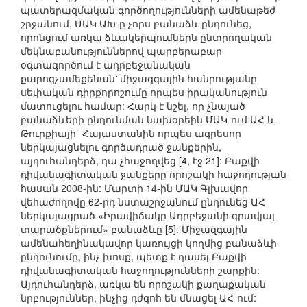
պատերազմական գործողությունների ամենաթեժ
շրջանում, ՄԱԿ ԱԽ-ը չորս բանաձև ընդունեց,
որոնցում առկա ձևակերպումներն ընտրողական
մեկնաբանություններով պարբերաբար
օգտագործում է ադրբեջանական
քարոզչամեքենան՝ միջազգային հանրությանը
սեփական դիրքորոշումը որպես իրականություն
մատուցելու համար: Հարկ է նշել, որ չնայած
բանաձևերի ընդունման նախօրեին ՄԱԿ-ում ԱՀ և
Թուրքիայի` Հայաստանին որպես ագրեսոր
ներկայացնելու գործադրած ջանքերին,
այդուհանդերձ, դա չհաջողվեց [4, էջ 21]: Բաքվի
դիվանագիտական ջանքերը որոշակի հաջողության
հասան 2008-ին: Մարտի 14-ին ՄԱԿ Գլխավոր
վեհաժողովը 62-րդ նստաշրջանում ընդունեց ԱՀ
ներկայացրած «Իրավիճակը Ադրբեջանի գրավյալ
տարածքներում» բանաձևը [5]: Միջազգային
ամենահեղինակավոր կառույցի կողմից բանաձևի
ընդունումը, ինչ խոսք, պետք է դասել Բաքվի
դիվանագիտական հաջողությունների շարքին:
Այդուհանդերձ, առկա են որոշակի քաղաքական
նրբություններ, ինչից դժգոհ են մնացել ԱՀ-ում: