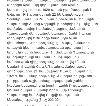
ունենալ ինչպես դրական, այնպես էլ բացասական
ազդեցություն: Այդ դերակատարությունը
կարևորվել է դեռևս 1920-ական թթ.: Բավական է
նշել, որ 1919թ. օգոստոսի 22-ին Ադրբեջանի
Դեմոկրատական Հանրապետության և Լեռնային
Ղարաբաղի Հայոց Ազգային խորհրդի միջև կնքված
ժամանակավոր համաձայնագրով Լեռնային
Ղարաբաղի վերջնական կարգավիճակի հարցը
տեղափոխվել է Փարիզի Խաղաղության
վեհաժողով, «որի որոշումը, ըստ պայմանագրի
առաջին կետի, հավասարապես պարտադիր է
երկու կողմերի համար» [1]: Լեռնային Ղարաբաղի
կարգավիճակի նկատմամբ միջազգային
հանրության դիրքորոշումը դրսևորվել է նաև
Ազգերի լիգային ՀՀ և ԱԴՀ անդամակցության
գործընթացում [2, հավելված]: Ինչպես հայտնի է,
1921թ. հակամարտությունը «կարգավորվեց» ռուս-
թուրքական աշխարհաքաղաքական շահերի
համատեքստում, երբ Խորհրդային Ռուսաստանի
կուսակցական մարմնի որոշմամբ Լեռնային
Ղարաբաղը հանձվեց Բաքվի վարչական
ենթակայությանը [3, էջ 222-224]: