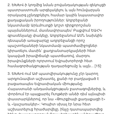
2. ԵԽԽՎ-ի կողմից նման բովանդակության զեկույցի
պատրաստումն արգելակելու և այն հունվարյան
օրակարգ չընդգրկելու համար կային նպաստավոր
քաղաքական իրողություններ: Ադրբեջանի
նկատմամբ Արևմուտքի կոշտ դիրքորոշման
պայմաններում, մասնավորապես՝ Բաքվում ԵԱՀԿ
գրասենյակը փակելը, Ադրբեջանում ԱՄՆ նախկին
դեսպանի առաջարկը ադրբեջանցի որոշ
պաշտոնյաների նկատմամբ պատժամիջոցներ
կիրառելու մասին` քաղբանտարկյալների հետ
կապված իրավիճակի պատճառով, մարդու
իրավունքների ոլորտում Եվրախորհրդի հետ
համագործակցության դադարեցումը և այլն... [15]:
3. ԵԽԽՎ-ում ԱԺ պատվիրակությունը չէր կարող
արդյունավետ աշխատել, քանի որ բաղկացած է
բացառապես Եվրասիական միությանը
Հայաստանի անդամակցության ջատագովներից, և
փորձում էր պայքարել Ուոլթերի անձի դեմ այնպիսի
փաստարկներով, որ նա «Թուրքիայի քաղաքացի է»
և «կաշառակեր»: Կոպիտ սխալ էր նրա հետ
աշխատելուց հրաժարվելը, ինչը դատապարտվեց