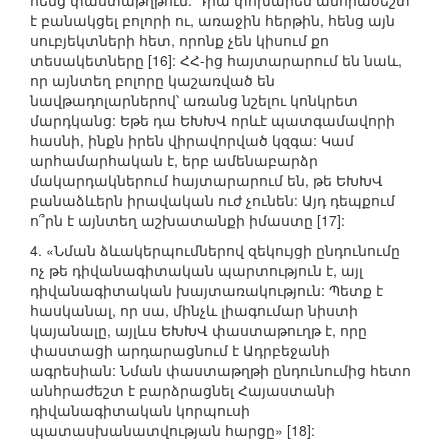
հենց փաստաթղթում: Դրա փոխարեն անհրաժեշտ
է բանակցել բոլորի ու, առաջին հերթին, հենց այն
սուբյեկտների հետ, որոնք չեն կիսում քո
տեսակետները [16]: ՀՀ-ից հայտարարում են նաև,
որ այնտեղ բոլորը կաշառված են
նավթադոլարներով՝ առանց նշելու կոնկրետ
մարդկանց: Եթե դա ԵԽԽՎ որևէ պատգամավորի
հասնի, ինքն իրեն վիրավորված կզգա: Կամ
արհամարհական է, երբ ամենաբարձր
մակարդակներում հայտարարում են, թե ԵԽԽՎ
բանաձևերն իրավական ուժ չունեն: Այդ դեպքում
ո՞րն է այնտեղ աշխատանքի իմաստը [17]:
4. «Նման ձևակերպումներով զեկույցի ընդունումը
ոչ թե դիվանագիտական պարտություն է, այլ
դիվանագիտական խայտառակություն: Պետք է
հասկանալ, որ սա, մինչև լիագումար նիստի
կայանալը, այլևս ԵԽԽՎ փաստաթուղթ է, որը
փաստացի արդարացնում է Ադրբեջանի
ագրեսիան: Նման փաստաթղթի ընդունումից հետո
անհրաժեշտ է բարձրացնել Հայաստանի
դիվանագիտական կորպուսի
պատասխանատվության հարցը» [18]: