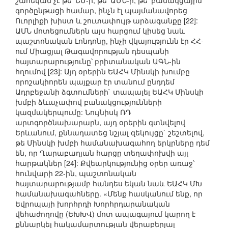
շահեկան չէ թե՛ ԵՄ-ի, թե՛ ԱՄՆ-ի, թե՛ բանակցային
գործընթացի համար, ինչն էլ պայմանավորեց
Ուորլիքի խիստ և շուտափույթ արձագանքը [22]:
ԱՄՆ մոտեցումներն այս հարցում կիսեց նաև
պաշտոնական Լոնդոնը, ինչի վկայությունն էր ՀՀ-
ում Միացյալ Թագավորության դեսպանի
հայտարարությունը՝ բրիտանական ԱԳՆ-ին
հղումով [23]: Այդ օրերին ԵԱՀԿ Մինսկի խումբը
որոշակիորեն պայքար էր տանում ընդդեմ
Ադրբեջանի ձգտումների` տապալել ԵԱՀԿ Մինսկի
խմբի ձևաչափով բանակցությունների
կազմակերպումը: Նույնիսկ ՌԴ
արտգործնախարարն, այդ օրերին գտնվելով
Երևանում, քննադատեց նշյալ զեկույցը` շեշտելով,
թե Մինսկի խմբի համանախագահող երկրները դեմ
են, որ Ղարաբաղյան հարցը տեղափոխվի այլ
հարթակներ [24]: Քվեարկությունից օրեր առաջ՝
հունվարի 22-ին, պաշտոնական
հայտարարությամբ հանդես եկան նաև ԵԱՀԿ ՄԽ
համանախագահները. «Մենք հասկանում ենք, որ
Եվրոպայի խորհրդի Խորհրդարանական
վեհաժողովը (ԵԽԽՎ) մոտ ապագայում կարող է
քննարկել հակամարտության վերաբերյալ