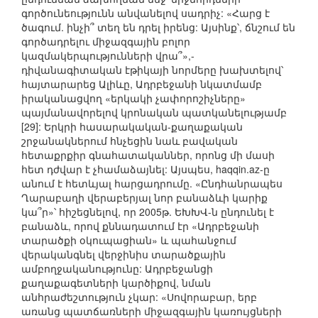
գործունեությունն անվանելով սադրիչ: «Հարց է
ծագում. ինչի՞ տեղ են դրել իրենց: Այսինք՝, ճնշում են
գործադրելու միջազգային բոլոր
կազմակերպությունների վրա՞»,-
դիվանագիտական էթիկայի նորմերը խախտելով՝
հայտարարեց Ալիևը, Ադրբեջանի նկատմամբ
իրականացվող «երկակի չափորոշիչները»
պայմանավորելով կրոնական պատկանելությամբ
[29]: Երկրի հասարակական-քաղաքական
շրջանակներում հնչեցին նաև բավական
հետաքրքիր գնահատականներ, որոնց մի մասի
հետ դժվար է չհամաձայնել: Այսպես, haqqin.az-ը
անում է հետևյալ հարցադրումը. «Ընդհանրապես
Ղարաբաղի վերաբերյալ նոր բանաձևի կարիք
կա՞ր»՝ հիշեցնելով, որ 2005թ. ԵԽԽՎ-ն ընդունել է
բանաձև, որով քննադատում էր «Ադրբեջանի
տարածքի օկուպացիան» և պահանջում
վերականգնել վերջինիս տարածքային
ամբողջականությունը: Ադրբեջանցի
քաղաքագետների կարծիքով, նման
անհրաժեշտություն չկար: «Սովորաբար, երբ
առանց պատճառների միջազգային կառույցների