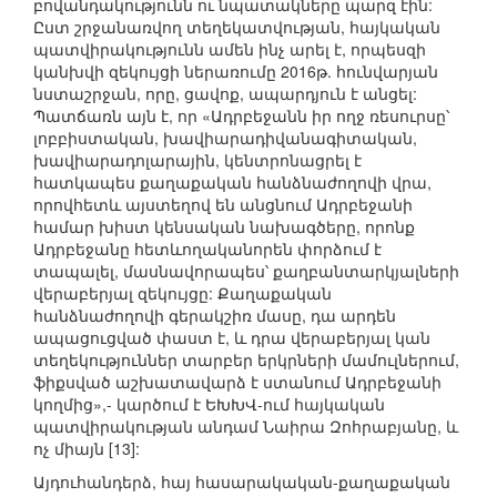
բովանդակությունն ու նպատակները պարզ էին:
Ըստ շրջանառվող տեղեկատվության, հայկական
պատվիրակությունն ամեն ինչ արել է, որպեսզի
կանխվի զեկույցի ներառումը 2016թ. հունվարյան
նստաշրջան, որը, ցավոք, ապարդյուն է անցել:
Պատճառն այն է, որ «Ադրբեջանն իր ողջ ռեսուրսը՝
լոբբիստական, խավիարադիվանագիտական,
խավիարադոլարային, կենտրոնացրել է
հատկապես քաղաքական հանձնաժողովի վրա,
որովհետև այստեղով են անցնում Ադրբեջանի
համար խիստ կենսական նախագծերը, որոնք
Ադրբեջանը հետևողականորեն փորձում է
տապալել, մասնավորապես՝ քաղբանտարկյալների
վերաբերյալ զեկույցը: Քաղաքական
հանձնաժողովի գերակշիռ մասը, դա արդեն
ապացուցված փաստ է, և դրա վերաբերյալ կան
տեղեկություններ տարբեր երկրների մամուլներում,
ֆիքսված աշխատավարձ է ստանում Ադրբեջանի
կողմից»,- կարծում է ԵԽԽՎ-ում հայկական
պատվիրակության անդամ Նաիրա Զոհրաբյանը, և
ոչ միայն [13]:
Այդուհանդերձ, հայ հասարակական-քաղաքական