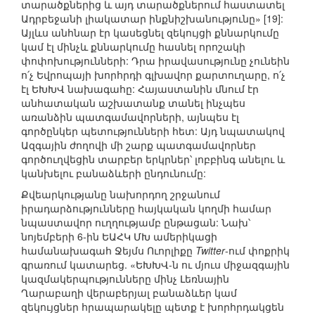
տարածքներից և այդ տարածքներում հաստատել
Ադրբեջանի լիակատար ինքնիշխանությունը» [19]:
Այլևս անհնար էր կասեցնել զեկույցի քննարկումը
կամ էլ մինչև քննարկումը հասնել որոշակի
փոփոխությունների: Դրա իրավասությունը չունեին
ո՛չ Եվրոպայի խորհրդի գլխավոր քարտուղարը, ո՛չ
էլ ԵԽԽՎ նախագահը: Հայաստանին մնում էր
անհատական աշխատանք տանել ինչպես
առանձին պատգամավորների, այնպես էլ
գործընկեր պետությունների հետ: Այդ նպատակով
Ազգային ժողովի մի շարք պատգամավորներ
գործուղվեցին տարբեր երկրներ՝ լոբբինգ անելու և
կանխելու բանաձևերի ընդունումը:
Քվեարկությանը նախորդող շրջանում
իրադարձությունները հայկական կողմի համար
նպաստավոր ուղղությամբ ընթացան: Նախ՝
նոյեմբերի 6-ին ԵԱՀԿ ՄԽ ամերիկացի
համանախագահ Ջեյմս Ուորլիքը
Twitter
-ում փոքրիկ
գրառում կատարեց. «ԵԽԽՎ-ն ու մյուս միջազգային
կազմակերպությունները մինչ Լեռնային
Ղարաբաղի վերաբերյալ բանաձևեր կամ
զեկույցներ հրապարակելը պետք է խորհրդակցեն