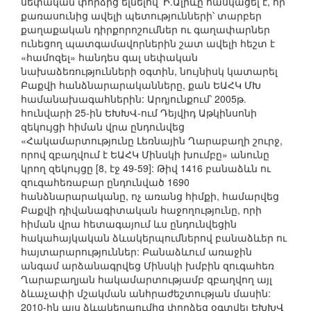
սեփական փորձից ելնելով՝ Ի.Ալիևը հասկացել է, որ
քառասունից ավելի պետությունների՝ տարբեր
քաղաքական դիրքորոշումներ ու գաղափարներ
ունեցող պատգամավորներին շատ ավելի հեշտ է
«համոզել» հանդես գալ սեփական
նախաձեռությունների օգտին, նույնիսկ կատարել
Բաքվի հանձնարարականները, քան ԵԱՀԿ ՄԽ
համանախագահներին: Արդյունքում՝ 2005թ.
հունվարի 25-ին ԵԽԽՎ-ում Դեյվիդ Աթկինսոնի
զեկույցի հիման վրա ընդունվեց
«Հակամարտությունը Լեռնային Ղարաբաղի շուրջ,
որով զբաղվում է ԵԱՀԿ Մինսկի խումբը» անունը
կրող զեկույցը [8, էջ 49-59]: Թիվ 1416 բանաձևն ու
զուգահեռաբար ընդունված 1690
հանձնարարականը, ոչ առանց հիմքի, համարվեց
Բաքվի դիվանագիտական հաջողությունը, որի
հիման վրա հետագայում ևս ընդունվեցին
հակահայկական ձևակերպումներով բանաձևեր ու
հայտարարություններ: Բանաձևում առաջին
անգամ արձանագրվեց Մինսկի խմբին զուգահեռ
Ղարաբաղյան հակամարտությամբ զբաղվող այլ
ձևաչափի մշակման անհրաժեշտության մասին:
2010-ին այս ձևակերպումից փորձեց օգտվել ԵԽԽՎ