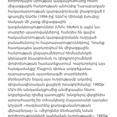
Խորհրդային Միության կազմալուծումից հետո
միջազգային հանրության անունից Ղարաբաղյան
հակամարտության կարգավորմամբ լիազորված է
զբաղվել ԵԱՀԽ (1994-ից՝ ԵԱՀԿ) Մինսկի խումբը:
Սակայն մի շարք միջազգային
կազմակերպություններ (ՄԱԿ, ԵԽԽՎ և այլն) ևս,
տարբեր պատրվակներով, հանդես են գալիս
հակամարտության կարգավորմանն ուղղված
բանաձևերով ու հայտարարություններով: Դրանք
հատկապես կարևորվում են միջազգային
հանրության ընկալումներում հիմնախնդրի
կերպարի ձևավորման ու դիրքորոշումների
փոփոխության համատեքստում: Կարևորելով այս
հանգամանքը՝ Բաքուն դեռևս ադրբեջանա-
ղարաբաղյան պատերազմի տարիներին
ձեռնամուխ եղավ այս ուղղությամբ ակտիվ
դիվանագիտական քայլերի իրագործմանը: 1992թ.՝
ՄԱԿ-ին անդամակցումից անմիջապես հետո,
Ադրբեջանը դիմեց կառույցին՝ խնդրելով վերջինիս
արտահայտել իր տեսակետը Հայաստանի այսպես
կոչված «ռազմատենչ քաղաքականության
վերաբերյալ» և «միջոցներ ձեռնարկել նման
գործողությունների կանխման ուղղությամբ»: 1993թ.՝