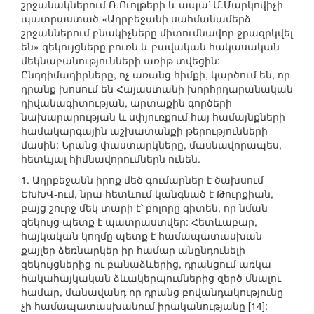
շրջանակներում Ռ.Ուոլթերի և ապա՝ Մ.Մարկովիչի
պատրաստած «Ադրբեջանի սահմանամերձ
շրջաններում բնակիչները միտումնավոր ջրազրկվել
են» զեկույցները բուռն և բավական հակասական
մեկնաբանությունների առիթ տվեցին:
Ընդդիմադիրները, ոչ առանց հիմքի, կարծում են, որ
դրանք խոսում են Հայաստանի խորհրդարանական
դիվանագիտության, արտաքին գործերի
նախարարության և սփյուռքում հայ համայնքների
համակարգային աշխատանքի թերությունների
մասին: Նրանց փաստարկները, մասնավորապես,
հետևյալ հիմնավորումներն ունեն.
1. Ադրբեջանն իրոք մեծ գումարներ է ծախսում
ԵԽԽՎ-ում, նրա հետևում կանգնած է Թուրքիան,
բայց շուրջ մեկ տարի է՝ բոլորը գիտեն, որ նման
զեկույց պետք է պատրաստվեր: Հետևաբար,
հայկական կողմը պետք է համապատասխան
քայլեր ձեռնարկեր իր համար անընդունելի
զեկույցներից ու բանաձևերից, դրանցում առկա
հակահայկական ձևակերպումներից զերծ մնալու
համար, մանավանդ որ դրանց բովանդակությունը
չի համապատասխանում իրականությանը [14]: