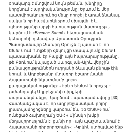
օրակարգ է մտցվում նույն թեման, խնդիրը
կորցնում է արդիականությունը: Երևում է, մեր
պատվիրակությունից մեկը որոշել է առանձնանալ,
սակայն իր հաշվարկներում սխալվել է և
պետությանը արջի ծառայություն մատուցել»,-
կարծում է
«Восток-Запад»
հետազոտական
կենտրոնի ղեկավար Արաստուն Օրուջլուն:
Պատգամավոր Զախիդ Օրուջն էլ վստահ է, որ
ԵԽԽՎ-ում Ուոլթերի զեկույցի տապալումը ԵԽԽՎ
պատասխանն էր Բաքվի այն հայտարարությանը,
թե Բեռնում կայացած Սարգսյան-Ալիև վերջին
բանակցություններն ուղղակի ձևական բնույթ էին
կրում, և Ադրբեջանը մտադիր է շարունակել
Հայաստանի նկատմամբ կոշտ
քաղաքականությունը: «Երևի ԵԽԽՎ-ն որոշել է
չօժանդակել Ադրբեջանի դիրքերի
ամրապնդմանը»,- կարծում է պատգամավորը [30]:
Հատկանշական է, որ ադրբեջանական բոլոր
լրատվամիջոցները կարծում են, թե ԵԽԽՎ-ում
ունեցած ձախողումը ԵԱՀԿ Մինսկի խմբի
մեղավորությունն է, քանի որ «այն պաշտպանում է
Հայաստանի դիրքորոշումը»: «Կրկին ստիպված ենք