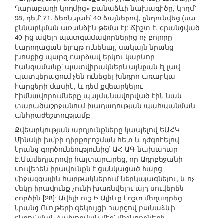
Ղարաբաղի կողմից» բանաձևի նախագիծը, կողմ՝
98, դեմ՝ 71, ձեռնպահ՝ 40 ձայներով, ընդունվեց (սա
քննարկման առանձին թեմա է): Ճիշտ է, գրանցված
40-ից ավելի պատգամավորներից ոչ բոլորը
կարողացան ելույթ ունենալ, սակայն նրանց
խոսքից պարզ դարձավ երկու կարևոր
հանգամանք՝ պատվիրակներն այնքան էլ լավ
պատկերացում չեն ունեցել խնդրո առարկա
հարցերի մասին, և դեմ քվեարկելու
հիմնավորումները պայմանավորված էին նաև
տարածաշրջանում խաղաղության պահպանման
անհրաժեշտությամբ:
Քվեարկության արդյունքները կապելով ԵԱՀԿ
Մինսկի խմբի դիրքորոշման հետ և դժգոհելով
նրանց գործունեությունից՝ ԱՀ ԱԳ նախարար
Է.Մամեդյարովը հայտարարեց, որ Ադրբեջանի
սուվերեն իրավունքն է ցանկացած հարց
միջազգային հարթակներում ներկայացնելու, և ոչ
մեկը իրավունք չունի խառնվելու այդ սուվերեն
գործին [28]: Ավելի ուշ Ի.Ալիևը կոշտ մեղադրեց
նրանց Ուոլթերի զեկույցի հարցով բանաձևի
ընդունման ձախողման մեջ՝ միջնորդների