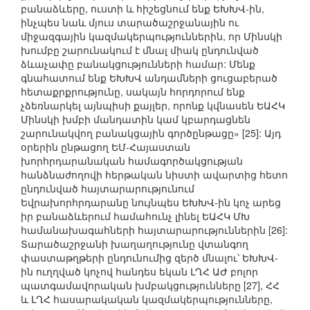
բանաձևերը, ուստի և հիշեցնում ենք ԵԽԽՎ-ին,
ինչպես նաև մյուս տարածաշրջանային ու
միջազգային կազմակերպություններին, որ Մինսկի
խումբը շարունակում է մնալ միակ ընդունված
ձևաչափը բանակցությունների համար: Մենք
գնահատում ենք ԵԽԽՎ անդամների ցուցաբերած
հետաքրքրությունը, սակայն հորդորում ենք
չձեռնարկել այնպիսի քայլեր, որոնք կվնասեն ԵԱՀԿ
Մինսկի խմբի մանդատին կամ կբարդացնեն
շարունակվող բանակցային գործընթացը» [25]: Այդ
օրերին ընթացող ԵՄ-Հայաստան
խորհրդարանական համագործակցության
հանձնաժողովի հերթական նիստի ավարտից հետո
ընդունված հայտարարությունում
Եվրախորհրդարանը նույնպես ԵԽԽՎ-ին կոչ արեց
իր բանաձևերում համահունչ լինել ԵԱՀԿ ՄԽ
համանախագահների հայտարարություններին [26]:
Տարածաշրջանի խաղաղությունը վտանգող
փաստաթղթերի ընդունումից զերծ մնալու՝ ԵԽԽՎ-
ին ուղղված կոչով հանդես եկան ԼՂՀ ԱԺ բոլոր
պատգամավորական խմբակցությունները [27], ՀՀ
և ԼՂՀ հասարակական կազմակերպությունները,