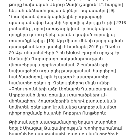
թուրք նախագահ Մևլութ Չավուշօղլուն՝ ԼՂ հարցով
ենթահանձնաժողով ստեղծելու նպատակով [9]:
Դրա հիման վրա կազմվեցին բուլղարացի
պատգամավոր Եվգենի Կրիլովի զեկույցը և թիվ 2216
բանաձևը, որով առաջարկվում էր հայկական
զորքերը դուրս բերել այսպես կոչված «գրավյալ
տարածքներից» [10]: Այդ միտումների զարգացման
գագաթնակետը կարելի է համարել 2015-ը: Դեռևս
2014թ. սեպտեմբերի 2-ին ԵԽԽՎ բյուրոն որոշել էր
Լեռնային Ղարաբաղի հակամարտության
վերաբերյալ ադրբեջանական 2 բանաձևերի
նախագծերն ուղարկել քաղաքական հարցերով
հանձնաժողով, որն էլ պետք է պատրաստեր
համատեղ զեկույց։ Զեկույցներից մեկն ուներ
«Բռնությունների աճը Լեռնային Ղարաբաղում և
Ադրբեջանի մյուս գրավյալ տարածքներում»
վերնագիրը։ Հոկտեմբերին ԵԽԽՎ քաղաքական
կոմիտեն զեկուցող նշանակեց ադրբեջանամետ
դիրքորոշմամբ հայտնի Ռոբերտ Ուոլթերին:
Բրիտանացի պատգամավորը երկար տարիներ
եղել է Միացյալ Թագավորության խորհրդարանում,
հայտնի հրապարակային քաղաքական գործիչ է,