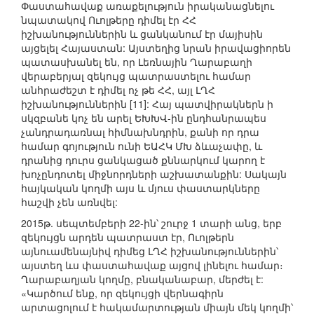
Փաստահավաք առաքելություն իրականացնելու
նպատակով Ուոլթերը դիմել էր ՀՀ
իշխանություններին և ցանկանում էր մայիսին
այցելել Հայաստան: Այստեղից նրան իրավացիորեն
պատասխանել են, որ Լեռնային Ղարաբաղի
վերաբերյալ զեկույց պատրաստելու համար
անհրաժեշտ է դիմել ոչ թե ՀՀ, այլ ԼՂՀ
իշխանություններին [11]: Հայ պատվիրակներն ի
սկզբանե կոչ են արել ԵԽԽՎ-ին ընդհանրապես
չանդրադառնալ հիմնախնդրին, քանի որ դրա
համար գոյություն ունի ԵԱՀԿ ՄԽ ձևաչափը, և
դրանից դուրս ցանկացած քննարկում կարող է
խոչընդոտել միջնորդների աշխատանքին: Սակայն
հայկական կողմի այս և մյուս փաստարկները
հաշվի չեն առնվել:
2015թ. սեպտեմբերի 22-ին՝ շուրջ 1 տարի անց, երբ
զեկույցն արդեն պատրաստ էր, Ուոլթերն
այնուամենայնիվ դիմեց ԼՂՀ իշխանություններին՝
այստեղ ևս փաստահավաք այցով լինելու համար։
Ղարաբաղյան կողմը, բնականաբար, մերժել է:
«Կարծում ենք, որ զեկույցի վերնագիրն
արտացոլում է հակամարտության միայն մեկ կողմի՝