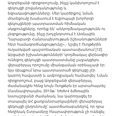
Ադրբեջանի դիրքորոշումը, ինչը կանխորոշում է
զեկույցի բովանդակությունը և
եզրակացությունները։ Մեր կարծիքով, նման
մոտեցումը խախտում է Եվրոպայի խորհրդի
զեկույցների պատրաստման հիմնական
սկզբունքները, որոնք են՝ անկողմնակալությունն ու
չեզոքությունը, ինչը խոչընդոտում է Լեռնային
Ղարաբաղի Հանրապետության իշխանությունների
հետ համագործակցությունը»,- նշվել է Ուոլթերին
ուղարկված պաշտոնական պատասխանում [12]:
Արցախի իշխանությունների՝ կողմնակալ վերնագիր
ունեցող զեկույցի պատրաստմանը չաջակցելու
վերաբերյալ որոշումը միանգամայն օրինաչափ էր:
Այս դեպքում նրա պատրաստած զեկույցը չէր
կարող հավաստի և ամբողջական համարվել: Նման
դիրքորոշում, բայց Ադրբեջանի վերաբերյալ,
ժամանակին հենց նույն Ուոլթերն էր արտահայտել:
Մասնավորապես, 2013թ.՝ ԵԽԽՎ ձմեռային
նստաշրջանի ժամանակ, նա կարողացել էր
տապալել ԱՀ քաղբանտարկյալների վերաբերյալ
զեկույցի ընդունումը՝ պատճառաբանելով, որ դրա
հեղինակ Շտրասերը հնարավորություն չի ունեցել