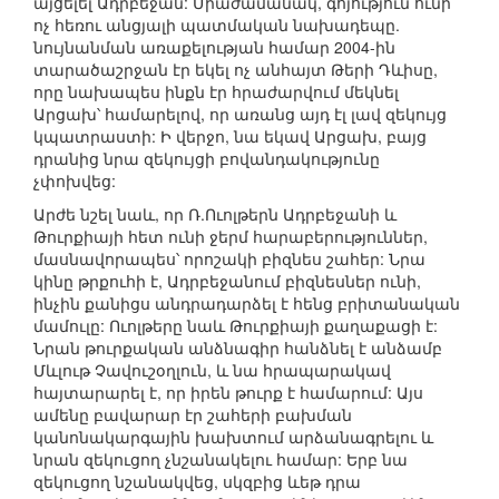
այցելել Ադրբեջան: Միաժամանակ, գոյություն ունի
ոչ հեռու անցյալի պատմական նախադեպը.
նույնանման առաքելության համար 2004-ին
տարածաշրջան էր եկել ոչ անհայտ Թերի Դևիսը,
որը նախապես ինքն էր հրաժարվում մեկնել
Արցախ՝ համարելով, որ առանց այդ էլ լավ զեկույց
կպատրաստի: Ի վերջո, նա եկավ Արցախ, բայց
դրանից նրա զեկույցի բովանդակությունը
չփոխվեց:
Արժե նշել նաև, որ Ռ.Ուոլթերն Ադրբեջանի և
Թուրքիայի հետ ունի ջերմ հարաբերություններ,
մասնավորապես՝ որոշակի բիզնես շահեր: Նրա
կինը թրքուհի է, Ադրբեջանում բիզնեսներ ունի,
ինչին քանիցս անդրադարձել է հենց բրիտանական
մամուլը: Ուոլթերը նաև Թուրքիայի քաղաքացի է:
Նրան թուրքական անձնագիր հանձնել է անձամբ
Մևլութ Չավուշօղլուն, և նա հրապարակավ
հայտարարել է, որ իրեն թուրք է համարում: Այս
ամենը բավարար էր շահերի բախման
կանոնակարգային խախտում արձանագրելու և
նրան զեկուցող չնշանակելու համար: Երբ նա
զեկուցող նշանակվեց, սկզբից ևեթ դրա