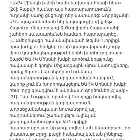
ԵԱՀԿ Մինսկի խմբի համանախագահների հետ»
[20]: Բաքվի համար այս հայտարարությունն
ուղղակի սառը ցնցուղի դեր կատարեց: Ադրբեջանի
ԱԳՆ պաշտոնական ներկայացուցիչ Հիքմեթ
Հաջիևը, մեղադրելով Ջ.Ուորլիքին Հայաստանի
շահերի սպասարկման համար, հայտարարեց.
«...Ամերիկացի համանախագահ Ջեյմս Ուորլիքն
իրավունք ու հիմքեր չունի կարգավորման շուրջ
մյուս կազմակերպություններին խորհուրդ տալու։
Ցայժմ ԵԱՀԿ Մինսկի խմբի գործունեությունը
հավասար է զրոյի։ Միջազգային մյուս կառույցները,
որոնք ձգտում են ներդրում ունենալ
հակամարտության կարգավորման հարցում,
կարիք չունեն խորհրդակցելու ԵԱՀԿ Մինսկի խմբի
հետ, որը զբաղվում է անիմաստ գործունեությամբ»
[21]: Ըստ էության, դրանով Ուորլիքը հակադրվեց
հակամարտության կարգավորումն
ադրբեջանանպաստ նոտաներով այլ
հարթակներում շահարկելու ալիևյան
քաղաքականությանը: Ջ.Ուորլիքի
հայտարարությունը թույլ տվեց նաև ենթադրելու, որ
փաստաթուղթը, բացի հակահայկական լինելուց,