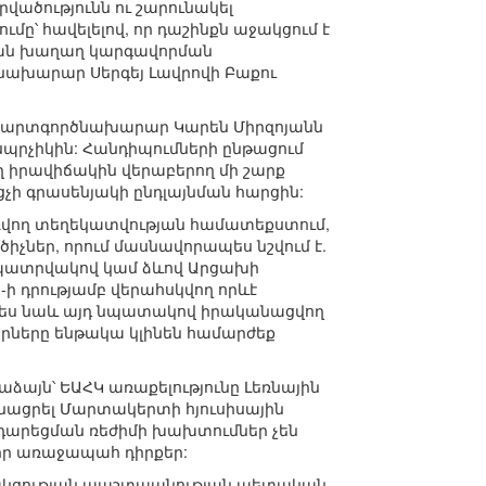
վածությունն ու շարունակել
ը՝ հավելելով, որ դաշինքն աջակցում է
թյան խաղաղ կարգավորման
ախարար Սերգեյ Լավրովի Բաքու
՝ արտգործնախարար Կարեն Միրզոյանն
սպրչիկին: Հանդիպումների ընթացում
ղ իրավիճակին վերաբերող մի շարք
ի գրասենյակի ընդլայնման հարցին:
ռվող տեղեկատվության համատեքստում,
չներ, որում մասնավորապես նշվում է.
պատրվակով կամ ձևով Արցախի
-ի դրությամբ վերահսկվող որևէ
նչպես նաև այդ նպատակով իրականացվող
որները ենթակա կլինեն համարժեք
աձայն՝ ԵԱՀԿ առաքելությունը Լեռնային
նացրել Մարտակերտի հյուսիսային
ադարեցման ռեժիմի խախտումներ չեն
 իր առաջապահ դիրքեր:
ցակցության պաշտպանության պետական