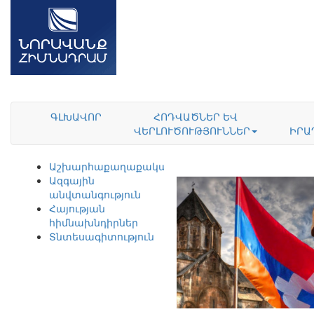
ԳԼԽԱՎՈՐ
ՀՈԴՎԱԾՆԵՐ ԵՎ
ՎԵՐԼՈՒԾՈՒԹՅՈՒՆՆԵՐ
ԻՐԱ
Աշխարհաքաղաքականություն
Ազգային
անվտանգություն
Հայության
հիմնախնդիրներ
Տնտեսագիտություն