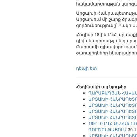
հակամարտության կարգավ
Արցախի Հանրապետության
Արցախում մի շարք ծրագ
գործունեությունը՝ Բակո
Հուլիսի 18-ին ԼՂՀ արտա
դիվանագիտության դպրո
Բարսամի գլխավորությամբ
ծառայողները հնարավորու
դեպի ետ
Հեղինակի այլ նյութեր
ՂԱՐԱԲԱՂՅԱՆ ՀԱԿԱ
ԱՐՑԱԽԻ ՀԱՆՐԱՊԵՏՈ
ԱՐՑԱԽԻ ՀԱՆՐԱՊԵՏՈՒ
ԱՐՑԱԽԻ ՀԱՆՐԱՊԵՏՈՒ
ԱՐՑԱԽԻ ՀԱՆՐԱՊԵՏՈՒ
1991-Ի ԼՂՀ ԱՆԿԱԽ
ԳՈՐԾԸՆԹԱՑՈՒՄ
[30.1
ԱՐՑԱԽԻ ՀԱՆՐԱՊԵՏՈՒ