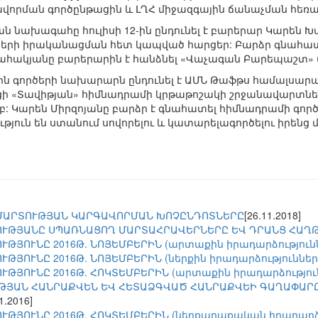
որման գործընթացին և ԼՂՀ միջազգային ճանաչման հեռան
 նախագահը հուլիսի 12-ին ընդունել է բարերար Կարեն Խ
րերի իրականացման հետ կապված հարցեր: Բարձր գնահատ
 Սահակյանը բարերարին է հանձնել «Վաչագան Բարեպաշտ» 
քին գործերի նախարարն ընդունել է ԱՄՆ Թաֆթս համալսարա
ցի «Տավիթյան» հիմնադրամի կրթաթոշակի շրջանավարտն
: Կարեն Միրզոյանը բարձր է գնահատել հիմնադրամի գործո
թյուն են ստանում սովորելու և կատարելագործելու իրեն
ՄԱՐՏՈՒԹՅԱՆ ԿԱՐԳԱՎՈՐՄԱՆ ԽՈՉԸՆԴՈՏՆԵՐԸ
[26.11.2018]
ՒԹՅԱՆԸ ՍՊԱՌՆԱՑՈՂ ՄԱՐՏԱՀՐԱՎԵՐՆԵՐԸ ԵՎ ԴՐԱՆՑ ՀԱՂ
ԹՅՈՒՆԸ 2016Թ. ՆՈՅԵՄԲԵՐԻՆ (արտաքին իրադարձությունն
ԹՅՈՒՆԸ 2016Թ. ՆՈՅԵՄԲԵՐԻՆ (ներքին իրադարձությունների
ԹՅՈՒՆԸ 2016Թ. ՀՈԿՏԵՄԲԵՐԻՆ (արտաքին իրադարձություն
ՈՒԹՅԱՆ ՀԱՆՐԱՔՎԵՆ ԵՎ ՀԵՏԱՁԳՎԱԾ ՀԱՆՐԱՔՎԵԻ ԳԱՂԱՓԱ
1.2016]
ԹՅՈՒՆԸ 2016Թ. ՀՈԿՏԵՄԲԵՐԻՆ (ներքաղաքական իրադարձու