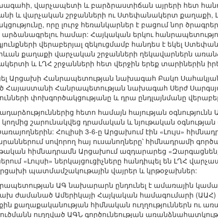
ախագահի, վարչապետի և բարձրաստիճան այրերի հետ հանդ
ի և վարչական շրջանների ու Ստեփանակերտ քաղաքի, ԼՂ
ցությունը, որը լուրջ հեռանկարներ է բացում նոր ծրագ
եր արձանագրելու համար: Հայկական երկու հանրապետությ
յունքների վերաբերյալ զեկուցմամբ հանդես է եկել Ստե
 Երևան քաղաքի վարչական շրջանների ղեկավարներն առան
կերտի և ԼՂՀ շրջանների հետ վերջին երեք տարիներին իր
ւնեցել Արցախի Հանրապետության նախագահ Բակո Սահակյան
Հայաստանի Հանրապետության նախագահ Սերժ Սարգսյան
ունների փոխգործակցությանը և դրա ընդլայնմանը վերաբեր
ադարձություններից հետո համայն հայության օգնությունն
Մ) կողմից շարունակվեց դրամական և նյութական օգնությ
ծառայողներին: Հուլիսի 3-6-ը Արցախում էին «Լույս» հիմ
րաններում սովորող հայ ուսանողները՝ հիմնադրամի գոր
 կրթական հիմնադրամն Արցախում ազդարարեց «Զարգացնեն
ներում «Լույսի» ներկայցուցիչները հանդիպել են ԼՂՀ վ
լ Արցախի պատմամշակութային վայրեր և կրթօջախներ:
անրապետության ԱԳ նախարարն ընդունել է ամառային կամ
ախ ժամանած Ամերիկայի Հայկական համագումարի (ԱԱՀ) 
քին քաղաքականության հիմնական ուղղություններն ու առ
ուծմանն ուղղված ԱԳՆ գործունեության առանձնահատկու