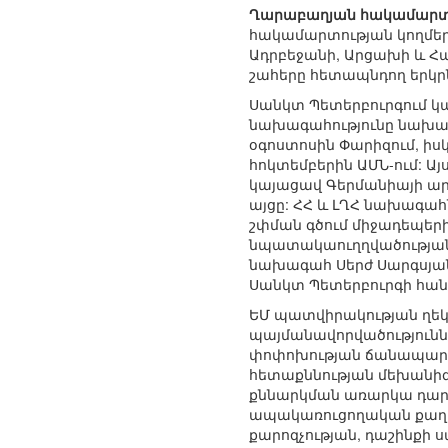
Ղարաբաղյան հակամարտո
հակամարտության կողմերի
Ադրբեջանի, Արցախի և 
շահերը հետապնդող երկրն
Սանկտ Պետերբուրգում կ
նախագահությունը նախա
օգոստոսին Փարիզում, իս
հոկտեմբերին ԱՄՆ-ում: 
կայացավ Գերմանիայի ար
այցը: ՀՀ և ԼՂՀ նախագա
շփման գծում միջադեպեր
նպատակաուղղվածության 
նախագահ Սերժ Սարգսյանի
Սանկտ Պետերբուրգի հան
ԵՄ պատվիրակության ղեկա
պայմանավորվածություննե
փոփոխության ճանապարհ
հետաքննության մեխանիզ
քննարկման առարկա դարձա
ապակառուցողական քաղա
քարոզչության, դաշինքի