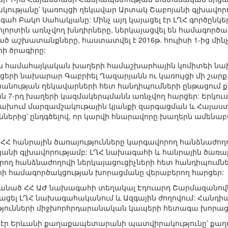
ւթյանը՝ կառույցի ղեկավար Արտակ Շաբոյանի գլխավորու
 Բակո Սահակյանը: Մինչ այդ կայացել էր ԼՂՀ գործընկե
 ոլորտին առնչվող խնդիրները, ներկայացվել են համագոր
աշխատանքները, հաստատվել է 2016թ. հուլիսի 1-ից մինչև
ի ծրագիրը:
 էին համահայկական խաղերի համաշխարհային կոմիտեի ն
երի նախարար Գաբրիել Ղազարյանն ու կառույցի մի շարք
խանության ղեկավարների հետ հանդիպումների ընթացում քն
ն 7-րդ խաղերի կազմակերպմանն առնչվող հարցեր: Երկու
ախում մարզամշակութային կյանքի զարգացման և Հայաս
ներից՝ ընդգծելով, որ կարվի հնարավորը խաղերն ամենա
էր ՀՀ հանրային ծառայությունները կարգավորող հանձնաժող
անի գլխավորությամբ: ԼՂՀ նախագահի և հանրային ծառայ
րող հանձնաժողովի ներկայացուցիչների հետ հանդիպումներո
րի համագործակցության խորացմանը վերաբերող հարցեր:
ամանած ՀՀ ԱԺ նախագահի տեղակալ Էդուարդ Շարմազանով
նացել ԼՂՀ նախագահականում և Ազգային ժողովում: Հանդիպո
ունների միջխորհրդարանական կապերի հետագա խորացման
ում էր Երևանի քաղաքապետարանի պատվիրակությունը՝ ք