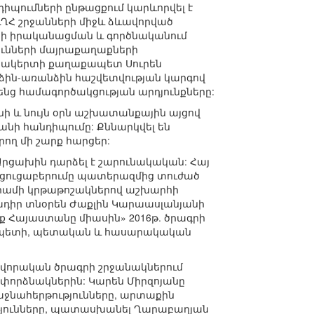
իպումների ընթացքում կարևորվել է
Հ շրջանների միջև ձևավորված
րերի իրականացման և գործնականում
ունների մայրաքաղաքների
փանակերտի քաղաքապետ Սուրեն
ձին-առանձին հաշվետվության կարգով
ենց համագործակցության արդյունքները:
ի և նույն օրն աշխատանքային այցով
ի հանդիպումը: Քննարկվել են
ող մի շարք հարցեր:
 Արցախին դարձել է շարունակական: Հայ
ան ցուցաբերումը պատերազմից տուժած
նադրամի կրթաթոշակներով աշխարհի
ծադիր տնօրեն Ժաքլին Կարաասլանյանի
ք Հայաստանը միասին» 2016թ. ծրագրի
արչապետի, պետական և հասարակական
ավորական ծրագրի շրջանակներում
փորձնակներին: Կարեն Միրզոյանը
աջնահերթությունները, արտաքին
թյունները, պատասխանել Ղարաբաղյան