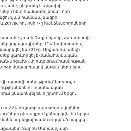
թյամբ, ընդունել է Արցախի
րների հետ համատեղ նիստ, որի
ծակցության համաձայնագրի
 2017թ. հուլիսի 1-ը հանձնաժողովների
ախագահ Իշխան Զաքարյանը, ՀՀ սպորտի
 ներկայացուցիչներ: ԼՂՀ նախագահի,
նարկվել են 2019թ. Արցախում տեղի
ստեք կարևորվել է Համահայկական
տան-Արցախ-Սփյուռք եռամիասնության
բարձր մակարդակով կազմակերպելու
ովի պատվիրակությունը՝ կառույցի
ություններն ու տնտեսական
ւմ քննարկվել են ոլորտում երկու
ն ու ՀՀԿ մի շարք պատգամավորներ
ւմների ընթացքում քննարկվել են երկու
ն ու ընդլայնմանն ուղղված հարցեր:
աղաքապետ Տարոն Մարգարյանի