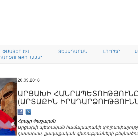
ՓԱՍՏԵՐ ԵՎ
ՏԵՍԱԴԱՐԱՆ
ԼՈՒՐԵՐ
Ա
ԴԱՐՁՈՒԹՅՈՒՆՆԵՐ
20.09.2016
ԱՐՑԱԽԻ ՀԱՆՐԱՊԵՏՈՒԹՅՈՒՆԸ 
(ԱՐՏԱՔԻՆ ԻՐԱԴԱՐՁՈՒԹՅՈՒՆՆ
Հրայր Փաշայան
Արցախի պետական համալսարանի փիլիսոփայությ
դասախոս, քաղաքական գիտությունների թեկնածու