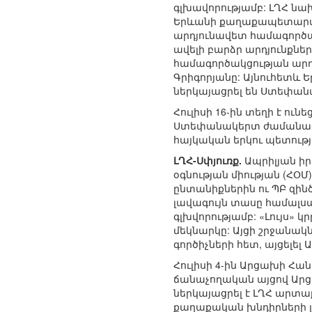
գլխավորությամբ: ԼՂՀ ն
Երևանի քաղաքապետարան
արդյունավետ համագործակ
ավելի բարձր արդյունքն
համագործակցության արդ
Գրիգորյանը: Այնուհետև
ներկայացրել են Ստեփանա
Հուլիսի 16-ին տեղի է ո
Ստեփանակերտ ժամանած 
հայկական երկու պետությ
ԼՂՀ-Սփյուռք.
Ապրիլյան իր
օգնության միության (ՀՕ
ընտանիքներին ու ՊԲ զին
լավագույն տասը համալսա
գլխվորությամբ: «Լույս»
մեկնարկը: Այցի շրջանակ
գործիչների հետ, այցելե
Հուլիսի 4-ին Արցախի Հ
ճանաչողական այցով Արց
ներկայացրել է ԼՂՀ արտա
քաղաքական խնդիրների լ