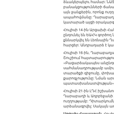
ձևակերպելու համար: ՆԱՏ
բանակցությունների ճանա
այն ջանքերին, որոնք ո
ապահովմանը: Ղարաբաղյ
կատարած այցի օրակարգ
Հուլիսի 14-ին Արցախի 
ընդունել են ԵԱՀԿ գործո
քննարկվել են Լեռնային 
հարցեր: Անդրադարձ է կ
Հուլիսի 16-ին, Ղարաբա
Շուշիում հայտարարությո
«Բացարձակապես անընդո
սահմանադրությամբ ամրագ
տարածքի զիջումը, փոխան
քարոզչությունը: Նման ա
պատասխանատվության»
Հուլիսի 21-ին ԼՂՀ իշխան
Ղարաբաղի և Ադրբեջանի 
ուղղությամբ: Դիտարկու
արձանագրվել: Սակայն ադ
Արցախ-Հայաստան.
Հուլ