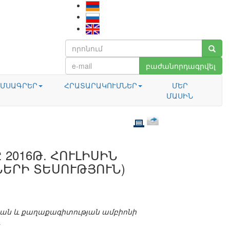
բաժանորդագրվել
ՄՍԱԳՐԵՐ
ՀՐԱՏԱՐԱԿՈՒՄՆԵՐ
ՄԵՐ
ՄԱՍԻՆ
2016Թ. ՀՈՒԼԻՍԻՆ
ԵՐԻ ՏԵՍՈՒԹՅՈՒՆ)
ան և քաղաքագիտության ամբիոնի