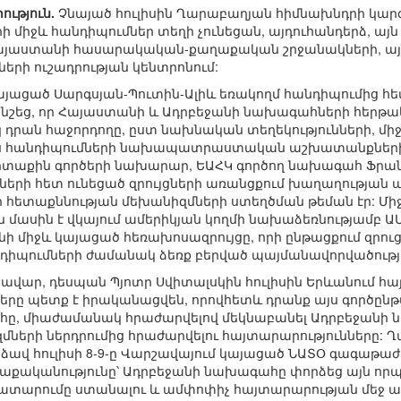
ւթյուն.
Չնայած հուլիսին Ղարաբաղյան հիմնախնդրի կա
 միջև հանդիպումներ տեղի չունեցան, այդուհանդերձ, այն 
Հայաստանի հասարակական-քաղաքական շրջանակների, այն
երի ուշադրության կենտրոնում:
այացած Սարգսյան-Պուտին-Ալիև եռակողմ հանդիպումից հե
նշեց, որ Հայաստանի և Ադրբեջանի նախագահների հերթա
կ դրան հաջորդողը, ըստ նախնական տեղեկությունների, մ
Այս հանդիպումների նախապատրաստական աշխատանքների 
տաքին գործերի նախարար, ԵԱՀԿ գործող նախագահ Ֆրան
հների հետ ունեցած զրույցների առանցքում խաղաղությա
ի հետաքննության մեխանիզմների ստեղծման թեման էր: Մ
մասին է վկայում ամերիկյան կողմի նախաձեռնությամբ Ա
 միջև կայացած հեռախոսազրույցը, որի ընթացքում զրու
դիպումների ժամանակ ձեռք բերված պայմանավորվածությ
վար, դեսպան Պյոտր Սվիտալսկին հուլիսին Երևանում հայ
րը պետք է իրականացվեն, որովհետև դրանք այս գործընթ
ը, միաժամանակ հրաժարվելով մեկնաբանել Ադրբեջանի 
մների ներդրումից հրաժարվելու հայտարարությունները:
վ հուլիսի 8-9-ը Վարշավայում կայացած ՆԱՏՕ գագաթաժո
քականությունը՝ Ադրբեջանի նախագահը փորձեց այն որ
 սատարումը ստանալու և ամփոփիչ հայտարարության մեջ 