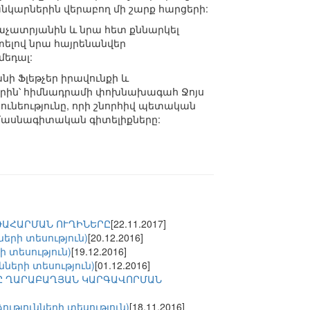
կարներին վերաբող մի շարք հարցերի:
աչատրյանին և նրա հետ քննարկել
ելով նրա հայրենանվեր
մեդալ:
նի Ֆլեթչեր իրավունքի և
երին՝ հիմնադրամի փոխնախագահ Ջոյս
ւնեությունը, որի շնորհիվ պետական
ց մասնագիտական գիտելիքները:
ԹԱՀԱՐՄԱՆ ՈՒՂԻՆԵՐԸ
[22.11.2017]
երի տեսություն)
[20.12.2016]
 տեսություն)
[19.12.2016]
ների տեսություն)
[01.12.2016]
ՐԸ ՂԱՐԱԲԱՂՅԱՆ ԿԱՐԳԱՎՈՐՄԱՆ
թյունների տեսություն)
[18.11.2016]