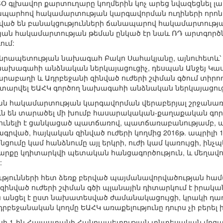
Օ գլխավոր քարտուղարը կողմերին կոչ արեց նվազեցնել լար
պարհով հակամարտության կարգավորման ուղիների որոնում
ւղղված են բանակցությունների ճանապարով հակամարտու
ան հակամարտության թեման ընկած էր նաև ՌԴ արտգործն
ում:
Հանրապետության նախագահ Բակո Սահակյանը, այնուհետև
ղ նախագահի անձնական ներկայացուցիչ, դեսպան Անջեյ Կա
Ղարաբաղի և Ադրբեջանի զինված ուժերի շփման գծում տիրո
ատարվել ԵԱՀԿ գործող նախագահի անձնական ներկայացուցչ
ղյան հակամարտության կարգավորման վերաբերյալ շրջանա
ւն են տարածել մի խումբ հասարակական-քաղաքական գործի
ւնելի է ցանկացած պատճառով, պատճառաբանությամբ, 
րված, հայկական զինված ուժերի կողմից 2016թ. ապրիլի 1
ցումը կամ հանձնումը այլ երկրի, ուժի կամ կառույցի, ի
րարքը կդիտարկվի պետական հանցագործություն, և մեղավ
:
ությունների հետ ձեռք բերված պայմանավորվածության համ
զինված ուժերի շփման գծի պլանային դիտարկում է իրակա
մն անցել է ըստ նախատեսված ժամանակացույցի, կրակի դ
րբեջանական կողմը ԵԱՀԿ առաքելությունը դուրս չի բերել
իսի 1-ին Հայաստանի Հանրապետության տնտեսական մր