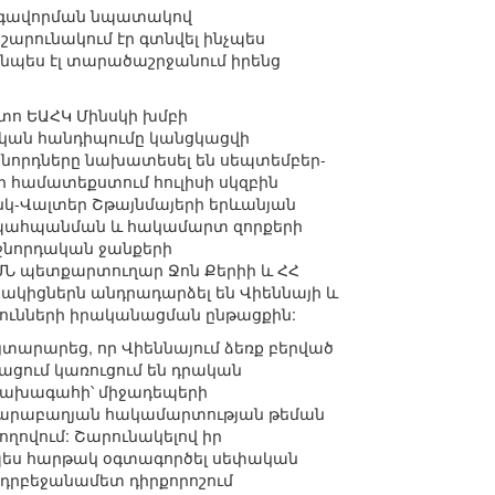
րգավորման նպատակով
շարունակում էր գտնվել ինչպես
պես էլ տարածաշրջանում իրենց
տո ԵԱՀԿ Մինսկի խմբի
կան հանդիպումը կանցկացվի
իջնորդները նախատեսել են սեպտեմբեր-
համատեքստում հուլիսի սկզբին
կ-Վալտեր Շթայնմայերի երևանյան
ն պահպանման և հակամարտ զորքերի
իջնորդական ջանքերի
ՄՆ պետքարտուղար Ջոն Քերիի և ՀՀ
ցակիցներն անդրադարձել են Վիեննայի և
ունների իրականացման ընթացքին:
տարարեց, որ Վիեննայում ձեռք բերված
ացում կառուցում են դրական
նախագահի՝ միջադեպերի
 Ղարաբաղյան հակամարտության թեման
ղովում: Շարունակելով իր
պես հարթակ օգտագործել սեփական
ադրբեջանամետ դիրքորոշում