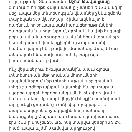
ուղղությամբ: Տնտեսագետ
Աշոտ Թավադյանը
գտնում է, որ եթե Հայաստանը չմտներ ԵԱՏՄ կազմի
մեջ, ապա մեր տնտեսության վնասները կկազմեին
տարեկան 500 մլն. դոլար: Հիմա ակնհայտ է
դառնում, որ շուկայական հարաբերությունների
զարգացման արդյունքում, օրինակՙ նավթի եւ գազի
բորսայական առեւտրի պայմաններում տեսանելի
հեռանկարում վառելիքի գները Հայաստանի
համար կարող են էլ ավելի էժանանալ: Առայժմ սա
տեսական հնարավորություն է, բայց այն
իրատեսական է թվում:
Ինչ վերաբերում է Հայաստանին, ապա գլոբալ
տնտեսության մեջ դրական միտումների
պայմաններում մեր տնտեսության մեջ դրական
տեղաշարժերը այնքան նկատելի են, որ տարվա
սկզբից արդեն երրորդ անգամն է, ինչ փոխվում է
կանխատեսումը տարեվերջին ներքին համախառն
արդյունքի ցուցանիշի աճի վերաբերյալ: Եթե
տարվա սկզբին միջազգային հեղինակավոր
կառույցները Հայաստանի համար կանխատեսում
էին ՀՆԱ-ի մինչեւ 2% աճ, իսկ տարվա կեսերին 3,2%-
ի աճ, ապա այժմ` 8 ամսվա արդյունքով