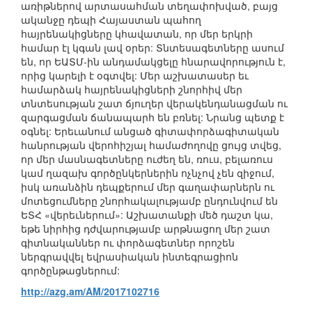
առիթներով արտասահման տեղափոխված, բայց
ականջը դեպի Հայաստան պահող
հայրենակիցները կհավատան, որ մեր երկրի
համար էլ կգան լավ օրեր: Տնտեսագետները ասում
են, որ ԵԱՏՄ-ին անդամակցելը հնարավորություն է,
որից կարելի է օգտվել: Մեր աշխատասեր եւ
համարձակ հայրենակիցների շնորհիվ մեր
տնտեսության շատ ճյուղեր վերակենդանացման ու
զարգացման ճանապարհ են բռնել: Նրանց պետք է
օգնել: Երեւանում անցած գիտափորձագիտական
հանրության վերոհիշյալ համաժողովը ցույց տվեց,
որ մեր մասնագետները ուժեղ են, ռուս, բելառուս
կամ ղազախ գործընկերներին ոչնչով չեն զիջում,
իսկ առանձին դեպքերում մեր գաղափարներն ու
մոտեցումները շնորհակալությամբ ընդունվում են
ԵՏՀ «վերեւներում»: Աշխատանքի մեծ դաշտ կա,
եթե նիրհից դժվարությամբ արթնացող մեր շատ
գիտնականներ ու փորձագետներ որոշեն
ներգրավվել եվրասիական ինտեգրացիոն
գործընթացներում:
http://azg.am/AM/2017102716