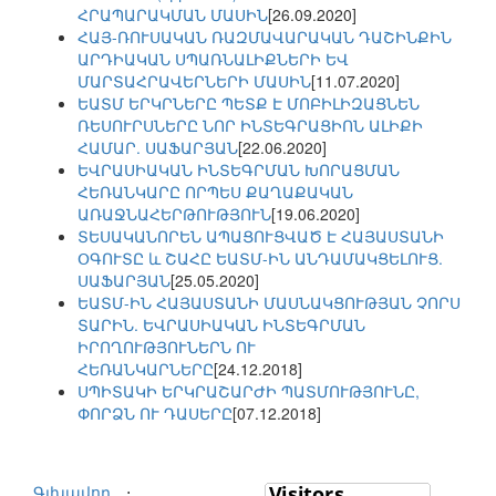
ՀՐԱՊԱՐԱԿՄԱՆ ՄԱՍԻՆ
[26.09.2020]
ՀԱՅ-ՌՈՒՍԱԿԱՆ ՌԱԶՄԱՎԱՐԱԿԱՆ ԴԱՇԻՆՔԻՆ
ԱՐԴԻԱԿԱՆ ՍՊԱՌՆԱԼԻՔՆԵՐԻ ԵՎ
ՄԱՐՏԱՀՐԱՎԵՐՆԵՐԻ ՄԱՍԻՆ
[11.07.2020]
ԵԱՏՄ ԵՐԿՐՆԵՐԸ ՊԵՏՔ Է ՄՈԲԻԼԻԶԱՑՆԵՆ
ՌԵՍՈՒՐՍՆԵՐԸ ՆՈՐ ԻՆՏԵԳՐԱՑԻՈՆ ԱԼԻՔԻ
ՀԱՄԱՐ. ՍԱՖԱՐՅԱՆ
[22.06.2020]
ԵՎՐԱՍԻԱԿԱՆ ԻՆՏԵԳՐՄԱՆ ԽՈՐԱՑՄԱՆ
ՀԵՌԱՆԿԱՐԸ ՈՐՊԵՍ ՔԱՂԱՔԱԿԱՆ
ԱՌԱՋՆԱՀԵՐԹՈՒԹՅՈՒՆ
[19.06.2020]
ՏԵՍԱԿԱՆՈՐԵՆ ԱՊԱՑՈՒՑՎԱԾ Է ՀԱՅԱՍՏԱՆԻ
ՕԳՈՒՏԸ և ՇԱՀԸ ԵԱՏՄ-ԻՆ ԱՆԴԱՄԱԿՑԵԼՈՒՑ.
ՍԱՖԱՐՅԱՆ
[25.05.2020]
ԵԱՏՄ-ԻՆ ՀԱՅԱՍՏԱՆԻ ՄԱՍՆԱԿՑՈՒԹՅԱՆ ՉՈՐՍ
ՏԱՐԻՆ. ԵՎՐԱՍԻԱԿԱՆ ԻՆՏԵԳՐՄԱՆ
ԻՐՈՂՈՒԹՅՈՒՆԵՐՆ ՈՒ
ՀԵՌԱՆԿԱՐՆԵՐԸ
[24.12.2018]
ՍՊԻՏԱԿԻ ԵՐԿՐԱՇԱՐԺԻ ՊԱՏՄՈՒԹՅՈՒՆԸ,
ՓՈՐՁՆ ՈՒ ԴԱՍԵՐԸ
[07.12.2018]
Գլխավոր
⋅