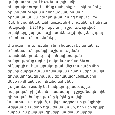
կանխատեսվում է 4% եւ ավելի աճի
հնարավորություն: Մենք ասել ենք եւ կրկնում ենք,
որ տնտեսության առողջացման համար
օրհասական կարեւորության հարց է մինչեւ 7%
ՀՆԱ-ի տարեկան աճի ցուցանիշին հասնելը: Իսկ դա
հնարավոր է 2019 թ., եթե բոլոր շահագրգռված
օղակները լարված աշխատեն եւ չփոխվեն գլոբալ
տնտեսական տրենդները:
Այս դատողությունները նոր իմաստ են ստանում
տնտեսական կյանքի աշխուժացման
պայմաններում: Եթե փորձագիտական
հանրությունը ազնիվ ու կոմպետենտ ձեւով
քննարկի ու հասարակության մեջ տարածի մեր
երկրի զարգացման հիմնական միտումների մասին
գիտափորձագիտական եզրակացությունները,
մենք ոչ միայն մարդկանց կզինենք
լավատեսությամբ եւ համբերությամբ, այլեւ
հայկական բիզնեսին, կառավարող շրջանակներին,
գիտական հանրությանը կմղենք ավելի
նպատակաուղղված, ավելի ազգօգուտ ջանքերի:
Վերջապես պետք է գա ժամանակը, երբ մեր երկրի
շարքային քաղաքացիները, ամենատարբեր