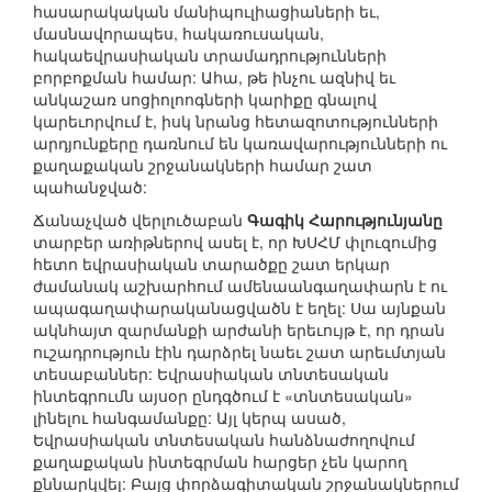
հասարակական մանիպուլիացիաների եւ,
մասնավորապես, հակառուսական,
հակաեվրասիական տրամադրությունների
բորբոքման համար: Ահա, թե ինչու ազնիվ եւ
անկաշառ սոցիոլոոգների կարիքը գնալով
կարեւորվում է, իսկ նրանց հետազոտությունների
արդյունքերը դառնում են կառավարությունների ու
քաղաքական շրջանակների համար շատ
պահանջված:
Ճանաչված վերլուծաբան
Գագիկ Հարությունյանը
տարբեր առիթներով ասել է, որ ԽՍՀՄ փլուզումից
հետո եվրասիական տարածքը շատ երկար
ժամանակ աշխարհում ամենաանգաղափարն է ու
ապագաղափարականացվածն է եղել: Սա այնքան
ակնհայտ զարմանքի արժանի երեւույթ է, որ դրան
ուշադրություն էին դարձրել նաեւ շատ արեւմտյան
տեսաբաններ: Եվրասիական տնտեսական
ինտեգրումն այսօր ընդգծում է «տնտեսական»
լինելու հանգամանքը: Այլ կերպ ասած,
Եվրասիական տնտեսական հանձնաժողովում
քաղաքական ինտեգրման հարցեր չեն կարող
քննարկվել: Բայց փորձագիտական շրջանակներում