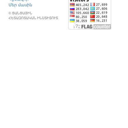
Մեր մասին
© ՑԱՆՑԱՅԻՆ
ՀԵՏԱԶՈՏԱԿԱՆ ԻՆՍՏԻՏՈՒՏ