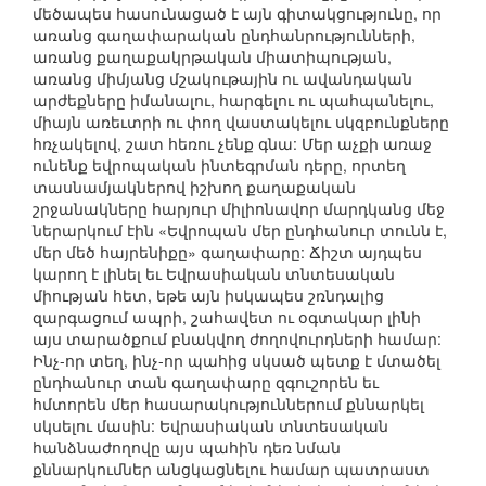
մեծապես հասունացած է այն գիտակցությունը, որ
առանց գաղափարական ընդհանրությունների,
առանց քաղաքակրթական միատիպության,
առանց միմյանց մշակութային ու ավանդական
արժեքները իմանալու, հարգելու ու պահպանելու,
միայն առեւտրի ու փող վաստակելու սկզբունքները
հռչակելով, շատ հեռու չենք գնա: Մեր աչքի առաջ
ունենք եվրոպական ինտեգրման դերը, որտեղ
տասնամյակներով իշխող քաղաքական
շրջանակները հարյուր միլիոնավոր մարդկանց մեջ
ներարկում էին «Եվրոպան մեր ընդհանուր տունն է,
մեր մեծ հայրենիքը» գաղափարը: Ճիշտ այդպես
կարող է լինել եւ Եվրասիական տնտեսական
միության հետ, եթե այն իսկապես շռնդալից
զարգացում ապրի, շահավետ ու օգտակար լինի
այս տարածքում բնակվող ժողովուրդների համար:
Ինչ-որ տեղ, ինչ-որ պահից սկսած պետք է մտածել
ընդհանուր տան գաղափարը զգուշորեն եւ
հմտորեն մեր հասարակություններում քննարկել
սկսելու մասին: Եվրասիական տնտեսական
հանձնաժողովը այս պահին դեռ նման
քննարկումներ անցկացնելու համար պատրաստ