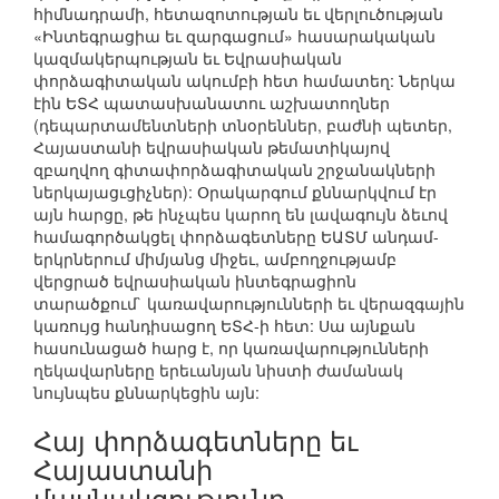
հիմնադրամի, հետազոտության եւ վերլուծության
«Ինտեգրացիա եւ զարգացում» հասարակական
կազմակերպության եւ Եվրասիական
փորձագիտական ակումբի հետ համատեղ: Ներկա
էին ԵՏՀ պատասխանատու աշխատողներ
(դեպարտամենտների տնօրեններ, բաժնի պետեր,
Հայաստանի եվրասիական թեմատիկայով
զբաղվող գիտափորձագիտական շրջանակների
ներկայացւցիչներ): Օրակարգում քննարկվում էր
այն հարցը, թե ինչպես կարող են լավագույն ձեւով
համագործակցել փորձագետները ԵԱՏՄ անդամ-
երկրներում միմյանց միջեւ, ամբողջությամբ
վերցրած եվրասիական ինտեգրացիոն
տարածքում` կառավարությունների եւ վերազգային
կառույց հանդիսացող ԵՏՀ-ի հետ: Սա այնքան
հասունացած հարց է, որ կառավարությունների
ղեկավարները երեւանյան նիստի ժամանակ
նույնպես քննարկեցին այն:
Հայ փորձագետները եւ
Հայաստանի
մասնակցությունը