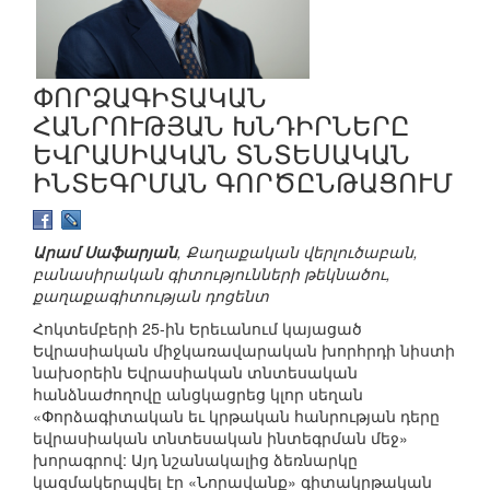
ՓՈՐՁԱԳԻՏԱԿԱՆ
ՀԱՆՐՈՒԹՅԱՆ ԽՆԴԻՐՆԵՐԸ
ԵՎՐԱՍԻԱԿԱՆ ՏՆՏԵՍԱԿԱՆ
ԻՆՏԵԳՐՄԱՆ ԳՈՐԾԸՆԹԱՑՈՒՄ
Արամ Սաֆարյան
, Քաղաքական վերլուծաբան,
բանասիրական գիտությունների թեկնածու,
քաղաքագիտության դոցենտ
Հոկտեմբերի 25-ին Երեւանում կայացած
Եվրասիական միջկառավարական խորհրդի նիստի
նախօրեին Եվրասիական տնտեսական
հանձնաժողովը անցկացրեց կլոր սեղան
«Փորձագիտական եւ կրթական հանրության դերը
եվրասիական տնտեսական ինտեգրման մեջ»
խորագրով: Այդ նշանակալից ձեռնարկը
կազմակերպվել էր «Նորավանք» գիտակրթական