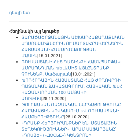
դեպի ետ
Հեղինակի այլ նյութեր
ՏԱՐԱԾԱՇՐՋԱՆԱՅԻՆ ԱՇԽԱՐՀԱՔԱՂԱՔԱԿԱՆ
ՍՊԱՌՆԱԼԻՔՆԵՐԻՆ ՈՒ ՄԱՐՏԱՀՐԱՎԵՐՆԵՐԻՆ
ՀԱՅԱՍՏԱՆԻ ՀԱՄԱՐԺԵՔՈՒԹՅԱՆ
ՄԱՍԻՆ
[15.01.2021]
ՌՈՒՍԱՍՏԱՆԻ ՀԵՏ ԴԱՇԻՆՔԻ ՀԱՄԱՊԱՐՓԱԿ
ԱՄՐԱՊՆԴՄԱՆ ԽԵԼԱՄԻՏ ԱՅԼԸՆՏՐԱՆՔ
ՉՈՒՆԵՆՔ. Սաֆարյան
[13.01.2021]
ԽՈՐՀՐԴԱՅԻՆ ՀԱՅԱՍՏԱՆԸ ՀԱՅ ԺՈՂՈՎՐԴԻ
ՊԱՏՄԱԿԱՆ ՃԱԿԱՏԱԳՐՈՒՄ. ՀԱՅԿԱԿԱՆ ԽՍՀ
ԿԱԶՄԱՎՈՐՄԱՆ 100-ԱՄՅԱԿԻ
ԱՌԻԹՈՎ
[28.11.2020]
ԹՈՒՐՔԱԿԱՆ ՌԱԶՄԱԿԱՆ ՆԵՐԿԱՅՈՒԹՅՈՒՆԸ
ՀԱՐԱՎԱՅԻՆ ԿՈՎԿԱՍՈՒՄ ԵՎ ՌՈՒՍԱՍՏԱՆԻ
ՀԱՄԲԵՐՈՒԹՅՈՒՆԸ
[28.10.2020]
«ԴՐԱՆՔ ՀԵՐՅՈՒՐԱՆՔՆԵՐ ԵՆ, ՄՏԱՑԱԾԻՆ
ՏԵՂԵԿՈՒԹՅՈՒՆՆԵՐ». ԱՐԱՄ ՍԱՖԱՐՅԱՆԸ՝
«ԴՈՍՅԵ» («ДОСЬЕ») ԿԵՆՏՐՈՆԻ