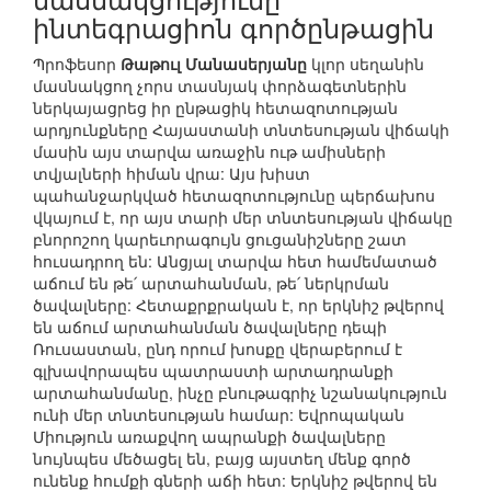
ինտեգրացիոն գործընթացին
Պրոֆեսոր
Թաթուլ Մանասերյանը
կլոր սեղանին
մասնակցող չորս տասնյակ փորձագետներին
ներկայացրեց իր ընթացիկ հետազոտության
արդյունքները Հայաստանի տնտեսության վիճակի
մասին այս տարվա առաջին ութ ամիսների
տվյալների հիման վրա: Այս խիստ
պահանջարկված հետազոտությունը պերճախոս
վկայում է, որ այս տարի մեր տնտեսության վիճակը
բնորոշող կարեւորագույն ցուցանիշները շատ
հուսադրող են: Անցյալ տարվա հետ համեմատած
աճում են թե՛ արտահանման, թե՛ ներկրման
ծավալները: Հետաքրքրական է, որ երկնիշ թվերով
են աճում արտահանման ծավալները դեպի
Ռուսաստան, ընդ որում խոսքը վերաբերում է
գլխավորապես պատրաստի արտադրանքի
արտահանմանը, ինչը բնութագրիչ նշանակություն
ունի մեր տնտեսության համար: Եվրոպական
Միություն առաքվող ապրանքի ծավալները
նույնպես մեծացել են, բայց այստեղ մենք գործ
ունենք հումքի գների աճի հետ: Երկնիշ թվերով են