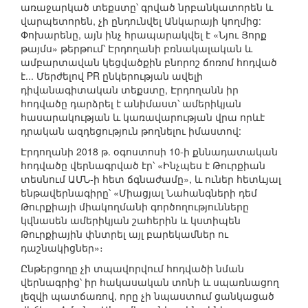
առաջարկած տեքստը՝ գրված նրբանկատորեն և
վարպետորեն, չի ընդունվել Անկարայի կողմից:
Փոխարենը, այն ինչ հրապարակվել է «Նյու Յորք
թայմս» թերթում՝ Էրդողանի բռնակալական և
ամբարտավան կեցվածքին բնորոշ ճոռոմ հոդված
է... Մերժելով PR ընկերության ավելի
դիվանագիտական տեքստը, Էրդողանն իր
հոդվածը դարձրել է անիմաստ՝ ամերիկյան
հասարակության և կառավարության վրա որևէ
դրական ազդեցություն թողնելու իմաստով:
Էրդողանի 2018 թ. օգոստոսի 10-ի քննադատական
հոդվածը վերնագրված էր՝ «Ինչպես է Թուրքիան
տեսնում ԱՄՆ-ի հետ ճգնաժամը», և ուներ հետևյալ
ենթավերնագիրը՝ «Միացյալ Նահանգների դեմ
Թուրքիայի միակողմանի գործողությունները
կվնասեն ամերիկյան շահերին և կստիպեն
Թուրքիային փնտրել այլ բարեկամներ ու
դաշնակիցներ»։
Ընթերցողը չի տպավորվում հոդվածի նման
վերնագրից՝ իր հակասական տոնի և սպառնացող
լեզվի պատճառով, որը չի նպաստում ցանկացած