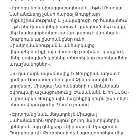
- Էրդողանը նախազգուշացնում է. «Եթե Միացյալ
Նահանգները չսկսի հարգել Թուրքիայի
ինքնիշխանությունը և չապացուցի, որ հասկանում
է, թե ինչ վտանգների առաջ է կանգնած մեր ազգը,
մեր համագործակցությունը կարող է վտանգվել...
Թուրքիան այլընտրանքներ ունի։
Միակողմանիության և անհարգալից
վերաբերմունքի այս միտումը չփոխելու դեպքում,
մենք ստիպված կլինենք փնտրել նոր բարեկամներ
և դաշնակիցներ»։
Սա դատարկ սպառնալիք է։ Թուրքիան ազատ է
դիմելու Ռուսաստանին կամ Չինաստանին և
կորցնելու Միացյալ Նահանգների ու Արևմտյան
Եվրոպայի աջակցությունը: Ժամանակն է, որ ՆԱՏՕ-
ն դիտարկի Թուրքիային դաշինքից դուրս շպրտելու
հնարավորությունը: Գնա՜ս բարով…
- Էրդողանը նաև մեղադրել է Միացյալ
Նահանգներին Սիրիայում քուրդ մարտիկներին
զինելու և այդ զենքերը «Սիրիայում, Իրաքում և
Թուրքիայում» Թուրքիայի դեմ օգտագործելու մեջ։