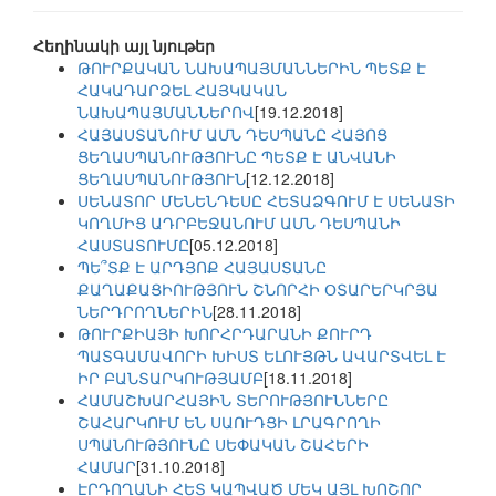
Հեղինակի այլ նյութեր
ԹՈՒՐՔԱԿԱՆ ՆԱԽԱՊԱՅՄԱՆՆԵՐԻՆ ՊԵՏՔ Է
ՀԱԿԱԴԱՐՁԵԼ ՀԱՅԿԱԿԱՆ
ՆԱԽԱՊԱՅՄԱՆՆԵՐՈՎ
[19.12.2018]
ՀԱՅԱՍՏԱՆՈՒՄ ԱՄՆ ԴԵՍՊԱՆԸ ՀԱՅՈՑ
ՑԵՂԱՍՊԱՆՈՒԹՅՈՒՆԸ ՊԵՏՔ Է ԱՆՎԱՆԻ
ՑԵՂԱՍՊԱՆՈՒԹՅՈՒՆ
[12.12.2018]
ՍԵՆԱՏՈՐ ՄԵՆԵՆԴԵՍԸ ՀԵՏԱՁԳՈՒՄ Է ՍԵՆԱՏԻ
ԿՈՂՄԻՑ ԱԴՐԲԵՋԱՆՈՒՄ ԱՄՆ ԴԵՍՊԱՆԻ
ՀԱՍՏԱՏՈՒՄԸ
[05.12.2018]
ՊԵ՞ՏՔ Է ԱՐԴՅՈՔ ՀԱՅԱՍՏԱՆԸ
ՔԱՂԱՔԱՑԻՈՒԹՅՈՒՆ ՇՆՈՐՀԻ ՕՏԱՐԵՐԿՐՅԱ
ՆԵՐԴՐՈՂՆԵՐԻՆ
[28.11.2018]
ԹՈՒՐՔԻԱՅԻ ԽՈՐՀՐԴԱՐԱՆԻ ՔՈՒՐԴ
ՊԱՏԳԱՄԱՎՈՐԻ ԽԻՍՏ ԵԼՈՒՅԹՆ ԱՎԱՐՏՎԵԼ Է
ԻՐ ԲԱՆՏԱՐԿՈՒԹՅԱՄԲ
[18.11.2018]
ՀԱՄԱՇԽԱՐՀԱՅԻՆ ՏԵՐՈՒԹՅՈՒՆՆԵՐԸ
ՇԱՀԱՐԿՈՒՄ ԵՆ ՍԱՈՒԴՑԻ ԼՐԱԳՐՈՂԻ
ՍՊԱՆՈՒԹՅՈՒՆԸ ՍԵՓԱԿԱՆ ՇԱՀԵՐԻ
ՀԱՄԱՐ
[31.10.2018]
ԷՐԴՈՂԱՆԻ ՀԵՏ ԿԱՊՎԱԾ ՄԵԿ ԱՅԼ ԽՈՇՈՐ