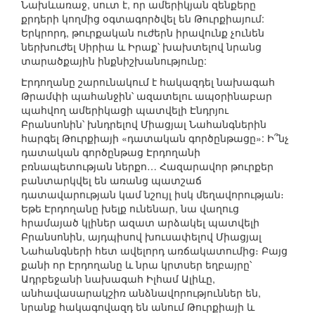
Նախևառաջ, սուտ է, որ ամերիկյան զենքերը
քրդերի կողմից օգտագործվել են Թուրքիայում:
Երկրորդ, թուրքական ուժերն իրավունք չունեն
ներխուժել Սիրիա և Իրաք՝ խախտելով նրանց
տարածքային ինքնիշխանությունը:
Էրդողանը շարունակում է հակազդել նախագահ
Թրամփի պահանջին՝ ազատելու ապօրինաբար
պահվող ամերիկացի պատվելի Էնդրյու
Բրանսոնին՝ խնդրելով Միացյալ Նահանգներին
հարգել Թուրքիայի «դատական գործընթացը»: Ի՞նչ
դատական գործընթաց Էրդողանի
բռնապետության ներքո… Հազարավոր թուրքեր
բանտարկվել են առանց պատշաճ
դատավարության կամ նշույլ իսկ մեղավորության։
Եթե Էրդողանը խելք ունենար, նա վաղուց
հրամայած կլիներ ազատ արձակել պատվելի
Բրանսոնին, այդպիսով խուսափելով Միացյալ
Նահանգների հետ ավելորդ առճակատումից։ Բայց
քանի որ Էրդողանը և նրա կրտսեր եղբայրը՝
Ադրբեջանի նախագահ Իլհամ Ալիևը,
անհավասարակշիռ անձնավորություններ են,
նրանք հակագովազդ են անում Թուրքիայի և