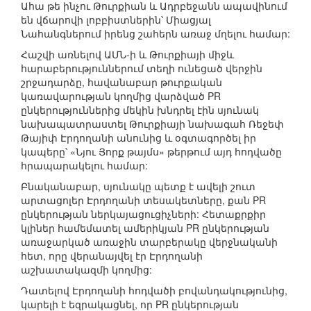
Ահա թե ինչու Թուրքիան և Ադրբեջանն ապավինում
են վճարովի լոբբիստներին՝ Միացյալ
Նահանգներում իրենց շահերն առաջ մղելու համար:
Հաշվի առնելով ԱՄՆ-ի և Թուրքիայի միջև
հարաբերություններում տեղի ունեցած վերջին
շրջադարձը, հավանաբար թուրքական
կառավարության կողմից վարձված PR
ընկերություններից մեկին խնդրել էին սյունակ
նախապատրաստել Թուրքիայի նախագահ Ռեջեփ
Թայիփ Էրդողանի անունից և օգտագործել իր
կապերը՝ «Նյու Յորք թայմս» թերթում այդ հոդվածը
հրապարակելու համար:
Բնականաբար, սյունակը պետք է ավելի շուտ
արտացոլեր Էրդողանի տեսակետները, քան PR
ընկերության ներկայացուցիչների: Հետաքրքիր
կլիներ համեմատել ամերիկյան PR ընկերության
առաջարկած առաջին տարբերակը վերջնականի
հետ, որը վերանայվել էր Էրդողանի
աշխատակազմի կողմից:
Դատելով Էրդողանի հոդվածի բովանդակությունից,
կարելի է եզրակացնել, որ PR ընկերության