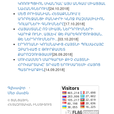
ԿՈՌՈՒՊՑԻՈՆ ՍԿԱՆԴԱԼ՝ ԱՅՍ ԱՆԳԱՄ ՄԻԱՑՅԱԼ
ՆԱՀԱՆԳՆԵՐՈՒՄ
[24.10.2018]
ՄԵԾ ԲՐԻՏԱՆԻԱՆ ՀԵՏԱՔՆՆՈՒՄ Է
ԱԴՐԲԵՋԱՆՑԻ ԲԱՆԿԻՐԻ ԿՆՈՋ ԲԱԶՄԱՄԻԼԻՈՆ
ԴՈԼԱՐՆԵՐԻ ԳՆՈՒՄՆԵՐԸ
[17.10.2018]
ՀԱՅԱՍՏԱՆԸ ՈՉ ՄԻԱՅՆ ՆԵՐԴՐՈՒՄՆԵՐԻ
ԿԱՐԻՔ ՈՒՆԻ, ԱՅԼԵՎ՝ ԹԵ ԲԱՐԵԳՈՐԾՈՒԹՅԱՆ,
ԹԵ ՆԵՐԴՐՈՒՄՆԵՐԻ...
[03.10.2018]
ԷՐԴՈՂԱՆԻ ԿՈՂՄՆԱԿԻՑ ՀԱՅՏՆԻ ՊՈԼՍԱՀԱՅԸ
ԶԲԱՂՎԱԾ Է ԹՈՒՐՔԱՄԵՏ
ՔԱՐՈԶՉՈՒԹՅԱՄԲ
[26.09.2018]
ՄՈՒՀԱՄՄԵԴ ՄԱՐԳԱՐԵԻ ՔԻՉ ՀԱՅՏՆԻ
ՀՐՈՎԱՐՏԱԿԸ՝ ՏՐՎԱԾ ԵՐՈՒՍԱՂԵՄԻ ՀԱՅՈՑ
ՊԱՏՐԻԱՐՔԻՆ
[14.09.2018]
Գլխավոր
⋅
Մեր մասին
© ՑԱՆՑԱՅԻՆ
ՀԵՏԱԶՈՏԱԿԱՆ ԻՆՍՏԻՏՈՒՏ