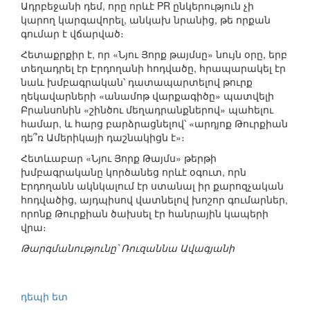
Ադրբեջանի դեմ, որը որևէ PR ընկերություն չի
կարող կարգավորել, անկախ նրանից, թե որքան
գումար է վճարված։
Հետաքրքիր է, որ «Նյու Յորք թայմսը» նույն օրը, երբ
տեղադրել էր Էրդողանի հոդվածը, հրապարակել էր
նաև խմբագրական՝ դատապարտելով թուրք
ղեկավարների «անամոթ վարքագիծը» պատվելի
Բրանսոնին «շինծու մեղադրանքներով» պահելու
համար, և հարց բարձրացնելով՝ «արդյոք Թուրքիան
դե՞ռ Ամերիկայի դաշնակիցն է»։
Հետևաբար «Նյու Յորք Թայմս» թերթի
խմբագրականը կործանեց որևէ օգուտ, որն
Էրդողանն ակնկալում էր ստանալ իր քարոզչական
հոդվածից, այդպիսով վատնելով խոշոր գումարներ,
որոնք Թուրքիան ծախսել էր հանրային կապերի
վրա։
Թարգմանությունը՝ Ռուզաննա Ավագյանի
դեպի ետ