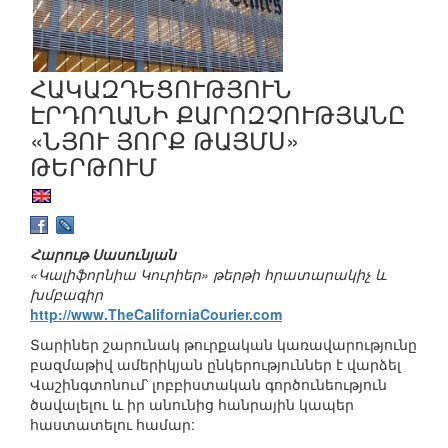
ՀԱԿԱԶԴԵՑՈՒԹՅՈՒՆ
ԷՐԴՈՂԱՆԻ ՔԱՐՈԶՉՈՒԹՅԱՆԸ
«ՆՅՈՒ ՅՈՐՔ ԹԱՅՄՍ»
ԹԵՐԹՈՒՄ
Հարութ Սասունյան
«Կալիֆորնիա Կուրիեր» թերթի հրատարակիչ և
խմբագիր
http://www.TheCaliforniaCourier.com
Տարիներ շարունակ թուրքական կառավարությունը
բազմաթիվ ամերիկյան ընկերություններ է վարձել
Վաշինգտոնում՝ լոբբիստական գործունեություն
ծավալելու և իր անունից հանրային կապեր
հաստատելու համար: