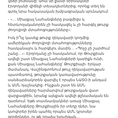
վեճի լուծմանը: Ահա մի քանի օրինակներ
Էրդողանի վիճելի տեսակետներից, որոնք տեղ են
գտել նրա հակասական խմբագրական սյունակում:
- «… Միացյալ Նահանգները բազմիցս և
հետևողականորեն չի հասկացել և չի հարգել թուրք
ժողովրդի մտահոգությունները»:
Իսկ ի՞նչ կասեք թուրք ղեկավարի կողմից
ամերիկյան ժողովրդի մտահոգությունները
հասկանալու և հարգելու մասին… «Պոչը չի շարժում
շանը…»։ Էրդողանը չի հասկանում, որ Թուրքիան
ավելի շատ Միացյալ Նահանգների կարիքն ունի,
քան Միացյալ Նահանգները՝ Թուրքիայի։ Երկար
ժամանակ, Վաշինգտոնում թույլ ղեկավարության
պատճառով, թուրքական կառավարությունը
սանձարձակորեն վարվել է որպես ՆԱՏՕ-ի անդամ
և ԱՄՆ դաշնակից։ Ինչքան շատ են ԱՄՆ
ղեկավարները հարմարվում թուրքական վատ
վարքագծին, նրանք այնքան ավելի թշնամական են
դառնում։ Եթե տասնամյակներ առաջ Միացյալ
Նահանգները Թուրքիային իր տեղը դներ, նա
կսովորեր իրեն պահել որպես ԱՄՆ կրտսեր
գործընկեր, ոչ թե որպես խուլիգան…