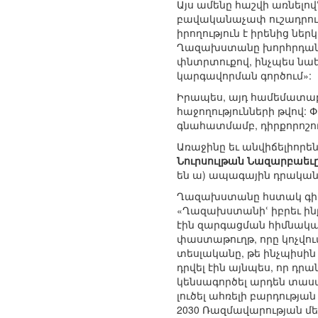
Այս ամենը հաշվի առնելովՙ
բավականաչափ ուշադրությ
իրողություն է իրենից նե
Ղազախստանը խորհրդանշ
փնտրտուքով, ինչպես նա
կարգավորման գործում»:
Իրապես, այդ համեմատա
հաջողությունների թվով: 
գնահատմամբ, դիրքորոշու
Առաջինը եւ անվիճելիորե
Նուրսուլթան Նազարբաեւ
են ա) ապագային դրական
Ղազախստանը հստակ գիտեր
«Ղազախստանիՙ իբրեւ ին
էին զարգացման հիմնակա
փաստաթուղթ, որը կոչվո
տեսլականը, թե ինչպիսին 
դրվել էին այնպես, որ դ
կենսագործել արդեն տաս
լուծել ահռելի բարդությա
2030 Ռազմավարության մե