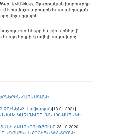
ԱՊԿ-ը, ԱՎՄՓԽ-ը, Թյուրքական խորհուրդը
պում է համաշխարհային եւ ավանդական
նորդ միջազգային
հաջողությունները հաշվի առնելովՙ
եւ այդ երկրի էլ ավելի տպավորիչ
ԵՐՆԵՐԻՆ ՀԱՅԱՍՏԱՆԻ
Ք ՉՈՒՆԵՆՔ. Սաֆարյան
[13.01.2021]
ԱՆ ԽՍՀ ԿԱԶՄԱՎՈՐՄԱՆ 100-ԱՄՅԱԿԻ
ՍՏԱՆԻ ՀԱՄԲԵՐՈՒԹՅՈՒՆԸ
[28.10.2020]
՝ «ԴՈՍՅԵ» («ДОСЬЕ») ԿԵՆՏՐՈՆԻ