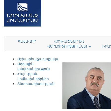
ԳԼԽԱՎՈՐ
ՀՈԴՎԱԾՆԵՐ ԵՎ
ՎԵՐԼՈՒԾՈՒԹՅՈՒՆՆԵՐ
ԻՐԱ
Աշխարհաքաղաքականություն
Ազգային
անվտանգություն
Հայության
հիմնախնդիրներ
Տնտեսագիտություն