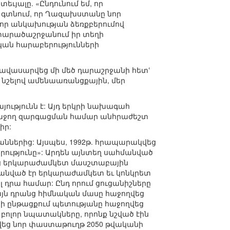
եւյալը. «Ընդունում եմ, որ
ի գտնում, որ Ղազախստանը նոր
, որ անկախության ձեռքբերումով
տարածաշրջանում իր տեղի
ան հարաբերությունների
վասարվեց մի մեծ դարաշրջանի հետՙ
ՙ նշելով ամենաառանցքային, մեր
ությունն է: Այդ երկրի նախագահ
 հաջող զարգացման համար անհրաժեշտ
իր:
ններից: Այսպես, 1992թ. հրապարակվեց
ությունը»: Արդեն այնտեղ սահմանված
վեց երկարաժամկետ մասշտաբային
մանված էր երկարաժամկետ եւ կոնկրետ
լ դրա համար: Ընդ որում ցուցանիշները
այն դրանց հիմնական մասը հաջողվեց
ի ընթացքում պետությանը հաջողվեց
մ բոլոր նպատակները, որոնք նշված էին
ցվեց նոր փաստաթուղթ 2050 թվականի