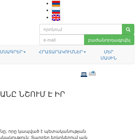
բաժանորդագրվել
ՄՍԱԳՐԵՐ
ՀՐԱՏԱՐԱԿՈՒՄՆԵՐ
ՄԵՐ
ՄԱՍԻՆ
ԱՆԸ ՆՇՈՒՄ Է ԻՐ
տոնը, որը կապված է պետականության
նակություն: Տարբեր երկրներում այն