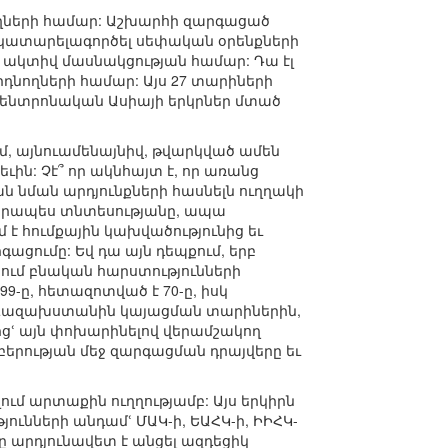
դրողների համար: Աշխարհի զարգացած
ս կատարելագործել սեփական օրենքների
ի ակտիվ մասնակցության համար: Դա էլ
դնողների համար: Այս 27 տարիների
դա Կենտրոնական Ասիայի երկրներ մտած
ւմ, այնուամենայնիվ, թվարկված ամեն
ին: Չէ՞ որ ակնհայտ է, որ առանց
ն նման արդյունքների հասնելն ուղղակի
վորապես տնտեսությանը, ապա
 է հումքային կախվածությունից եւ
ացումը: Եվ դա այն դեպքում, երբ
ում բնական հարստությունների
9-ը, հետազոտված է 70-ը, իսկ
 է Ղազախստանին կայացման տարիներին,
իցՙ այն փոխարինելով վերամշակող
բերության մեջ զարգացման դրայվերը եւ
մ արտաքին ուղղությամբ: Այս երկիրն
ւնների անդամՙ ՄԱԿ-ի, ԵԱՀԿ-ի, ԻԻՀԿ-
ւնը արդյունավետ է անցել ազդեցիկ