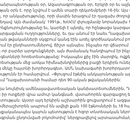
Հանրապետության օր, Ազատագրության օր, Երկրի օր եւ այլ
յան օրն է, որը նշվում է ամեն տարի դեկտեմբերի 16-ին: Ա
շել, որ անկախությունը, որի մասին երազում էր ղազախ ժո
ղավ: Այն ժամանակՙ 1991թ., ԽՍՀՄ փլուզմամբ նորանկախ 
նուրույնությանը եւ, կարելի է պնդել, որ հընթացս կարգա
րգացման ուղղությունները, եւ դա անում էր նաեւ Ղազախստ
կան թվականների սկզբում կանգ էին առել գործնականում բ
ում էր ընդհատումներով, ճիշտ այնպես, ինչպես որ վճարու
չ-որ բարձր արդյունքների, այն ժամանակ հանդիպում էր ին
ների հոռետեսությանը: Իսկապես քիչ էին մարդիկ, ովքե
նտեսության մեջ առկա հիմնախնդիրներից բացի երկիրն ունե
ից մեկը հայտնի խորհրդագետ, ԱՄՆ նախագահի խորհրդատ
ւնն էր համարվում. «Փլուզում էթնիկ անկայունության արդ
մ Ղազախստանի համար դեռ 90-ական թվականներին:
ա նույնիսկ ամենալավատեսական կանխատեսումներին, Ղ
իր ոտքերի վրա ամուր կանգնած, վստահորեն զարգացող ե
ւթյան: Այսօր այդ երկիրն աշխարհին ցուցադրում է ազգ
մերաշխորեն ապրում են ավելի քան 100 էթնոսների եւ 18 հ
աքականապես կայուն պետություն է հզոր տնտեսական ներուժ
րման ընդունված լոկոմոտիվՙ ներգրավելով արտասահմանյ