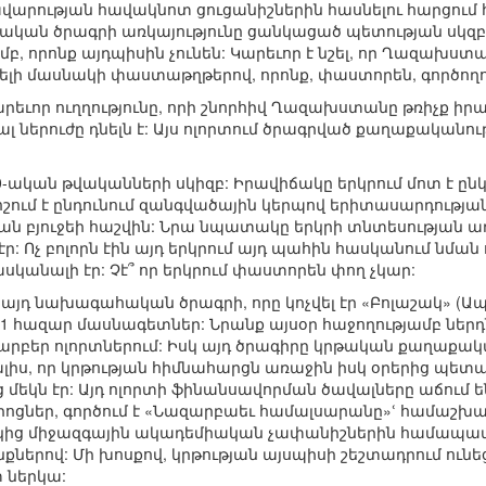
վարության հավակնոտ ցուցանիշներին հասնելու հարցում հ
ական ծրագրի առկայությունը ցանկացած պետության սկզբու
մբ, որոնք այդպիսին չունեն: Կարեւոր է նշել, որ Ղազ
ելի մասնակի փաստաթղթերով, որոնք, փաստորեն, գործողու
արեւոր ուղղությունը, որի շնորհիվ Ղազախստանը թռիչք իր
ալ ներուժը դնելն է: Այս ոլորտում ծրագրված քաղաքականու
-ական թվականների սկիզբ: Իրավիճակը երկրում մոտ է ըն
ում է ընդունում զանգվածային կերպով երիտասարդության
 բյուջեի հաշվին: Նրա նպատակը երկրի տնտեսության ա
: Ոչ բոլորն էին այդ երկրում այդ պահին հասկանում նմ
հասկանալի էր: Չէ՞ որ երկրում փաստորեն փող չկար:
վ այդ նախագահական ծրագրի, որը կոչվել էր «Բոլաշակ» (Ապ
 հազար մասնագետներ: Նրանք այսօր հաջողությամբ ներդ
բեր ոլորտներում: Իսկ այդ ծրագիրը կրթական քաղաքական
է տալիս, որ կրթության հիմնահարցն առաջին իսկ օրերից 
մեկն էր: Այդ ոլորտի ֆինանսավորման ծավալները աճում են
ոցներ, գործում է «Նազարբաեւ համալսարանը»ՙ համաշխա
կից միջազգային ակադեմիական չափանիշներին համապ
քներով: Մի խոսքով, կրթության այսպիսի շեշտադրում ունե
 ներկա: