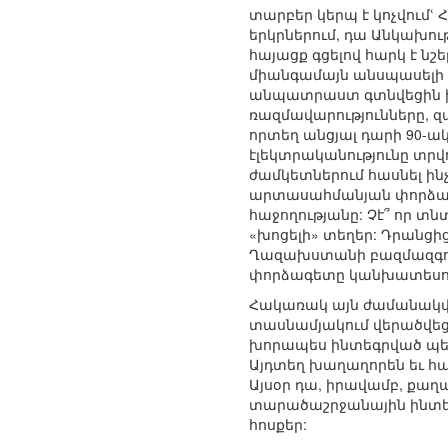
տարբեր կերպ է կոչվումՙ 
երկրներում, դա Անկախութ
հայացք գցելով հարկ է ն
միանգամայն անսպասելի ե
անպատրաստ գտնվեցին ինք
ռազմավարությունները, զա
որտեղ անցյալ դարի 90-ա
էլեկտրականությունը տրվ
ժամկետներում հասնել ին
արտասահմանյան փորձագետ
հաջողությանը: Չէ՞ որ տ
«խոցելի» տեղեր: Դրանց
Ղազախստանի բազմազգությո
փորձագետը կանխատեսու
Հակառակ այն ժամանակվ
տասնամյակում վերածվեց 
խորապես ինտեգրված պետո
Այդտեղ խաղաղորեն եւ հա
Այսօր դա, իրավամբ, քաղ
տարածաշրջանային ինտեգ
հոսքեր: