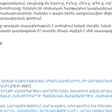
յուններում, որպիսիք են ԵԱՀԿ-ը, ԻՀԿ-ը, ՀՇԿ-ը, ԱՊՀ-ը, Հ
ն խորհուրդը: Երկիրն իր սեփական հարթակում կազմակեր
համագումարներ, հանդես է գալիս իբրեւ արդյունավետ միջ
արգավորման գործում:
ը դրական տպավորություն է ստեղծում երկրի մասին: Նման 
անկախ զարգացման 27 տարին միայն սկզիբն է մեծ ապագայի 
19
 ԱՇԽԱՐՀԱՔԱՂԱՔԱԿԱՆ ՍՊԱՌՆԱԼԻՔՆԵՐԻՆ ՈՒ ՄԱՐՏԱՀՐԱՎ
ՄԱՍԻՆ
[15.01.2021]
ԱՇԻՆՔԻ ՀԱՄԱՊԱՐՓԱԿ ԱՄՐԱՊՆԴՄԱՆ ԽԵԼԱՄԻՏ ԱՅԼԸՆՏՐԱՆ
ՏԱՆԸ ՀԱՅ ԺՈՂՈՎՐԴԻ ՊԱՏՄԱԿԱՆ ՃԱԿԱՏԱԳՐՈՒՄ. ՀԱՅԿԱԿ
ԱՆ ՆԵՐԿԱՅՈՒԹՅՈՒՆԸ ՀԱՐԱՎԱՅԻՆ ԿՈՎԿԱՍՈՒՄ ԵՎ ՌՈՒՍԱ
ՆԵՐ ԵՆ, ՄՏԱՑԱԾԻՆ ՏԵՂԵԿՈՒԹՅՈՒՆՆԵՐ». ԱՐԱՄ ՍԱՖԱՐՅԱՆԸ