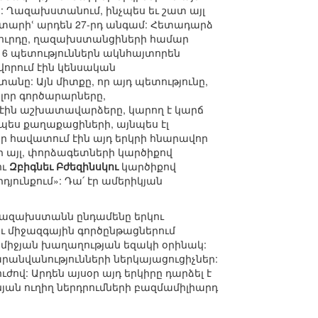
ն: Ղազախստանում, ինչպես եւ շատ այլ
յս տարիՙ արդեն 27-րդ անգամ: Հետադարձ
ղովուրդը, ղազախստանցիների համար
16 պետություններն ակնհայտորեն
վորում էին կենսական
անը: Այն միտքը, որ այդ պետությունը,
ոլոր գործարարները,
մ էին աշխատավարձերը, կարող է կարճ
չպես քաղաքացիների, այնպես էլ
ր հավատում էին այդ երկրի հնարավոր
ր այլ, փորձագետների կարծիքով
ու
Զբիգնեւ Բժեզինսկու
կարծիքով
յունքում»: Դա՛ էր ամերիկյան
ազախստանն ընդամենը երկու
ւ միջազգային գործընթացներում
ամիջյան խաղաղության եզակի օրինակ:
արանվանությունների ներկայացուցիչներ:
ով: Արդեն այսօր այդ երկիրը դարձել է
ան ուղիղ ներդրումների բազմամիլիարդ