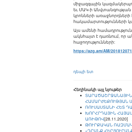
միջազգային կազմակերպութ
եւ ՄԱԿ-ի Անվտանգությա
կրոնների առաջնորդների 
հակամարտությունների կ
Այս ամենի համադրություն
ակնհայտ է դառնում, որ 
հաջողությունների:
https://azg.am/AM/20181207
դեպի ետ
Հեղինակի այլ նյութեր
ՏԱՐԱԾԱՇՐՋԱՆԱՅԻՆ
ՀԱՄԱՐԺԵՔՈՒԹՅԱՆ 
ՌՈՒՍԱՍՏԱՆԻ ՀԵՏ Դ
ԽՈՐՀՐԴԱՅԻՆ ՀԱՅԱՍ
ԱՌԻԹՈՎ
[28.11.2020]
ԹՈՒՐՔԱԿԱՆ ՌԱԶՄԱԿ
«ԴՐԱՆՔ ՀԵՐՅՈՒՐԱՆՔ