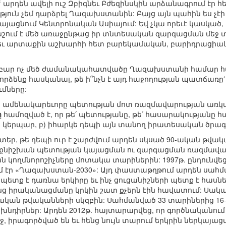
 արդեն ավելի ուշ Զբիգնեւ Բժեզինսկին արձանագրում էր հետ
ուն չեմ դարձրել Ղազախստանին: Բայց այն պահին ես չէ
րկայացնում Կենտրոնական Ասիայում: Եվ չկա որեւէ կասկած
ում է մեծ առաջընթաց իր տնտեսական զարգացման մեջ 
եւ արտաքին աշխարհի հետ բարեկամական, բարիդրացիակ
բար ոչ մեծ ժամանակահատվածը Ղազախստանի համար հա
Փորձենք հասկանալ, թե ի՞նչն է այդ հաջողության պատճառը
մները:
ն ամենակարեւորը պետության մոտ ռազմավարության առկայ
ը
համոզված է, որ թե՛ պետությանը, թե՛ հասարակությանը
 կերպար, բ) իհարկե դեպի այն տանող իրատեսական ծրագ
, թե դեպի ուր է շարժվում արդեն սկսած 90-ական թվակա
քնիշխան պետության կայացման ու զարգացման ռազմավար
ն կողմնորոշիչները մոտակա տարիներին: 1997թ. ընդուն
ւմ էր «Ղազախստան-2030»: Այդ փաստաթղթում արդեն սահ
պետք է դառնա երկիրը եւ ինչ ցուցանիշների պետք է հասնե
րանց իրականացմանը կրկին շատ քչերն էին հավատում: Սակ
ական թվականների սկզբին: Սահմանված 33 տարիներից 16-
ն խնդիրներ: Արդեն 2012թ. հայտարարվեց, որ գործնականու
ջ, իրագործված են եւ հենց նույն տարում երկրին ներկայա