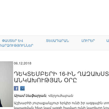
ՓԱՍՏԵՐ ԵՎ
ՏԵՍԱԴԱՐԱՆ
ԼՈՒՐԵՐ
Ա
ԴԱՐՁՈՒԹՅՈՒՆՆԵՐ
06.12.2018
ԴԵԿՏԵՄԲԵՐԻ 16-ԻՆ ՂԱԶԱԽՍՏ
ԱՆԿԱԽՈՒԹՅԱՆ ՕՐԸ
Արամ Սաֆարյան
, Վերլուծաբան
Աշխարհի յուրաքանչյուր երկիր ունի իր ազգային 
կայացման հետ կամ ազգի համար ունի կարեւոր նշա