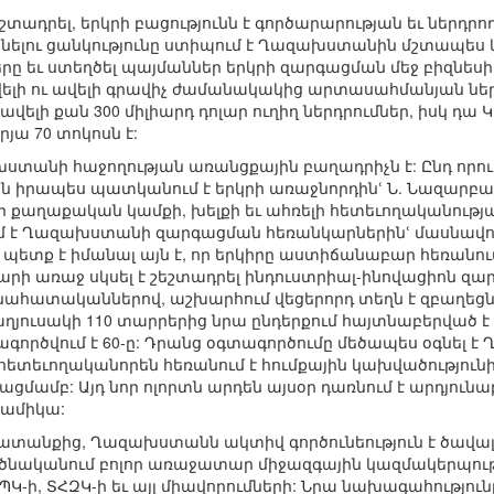
շեշտադրել, երկրի բացությունն է գործարարության եւ ներ
մտնելու ցանկությունը ստիպում է Ղազախստանին մշտապե
րը եւ ստեղծել պայմաններ երկրի զարգացման մեջ բիզնես
ավելի ու ավելի գրավիչ ժամանակակից արտասահմանյան ներ
 ավելի քան 300 միլիարդ դոլար ուղիղ ներդրումներ, իսկ 
րյա 70 տոկոսն է:
ախստանի հաջողության առանցքային բաղադրիչն է: Ընդ որո
ն իրապես պատկանում է երկրի առաջնորդինՙ Ն. Նազարբաեւ
 քաղաքական կամքի, խելքի եւ ահռելի հետեւողականությա
ում է Ղազախստանի զարգացման հեռանկարներինՙ մասնա
 պետք է իմանալ այն է, որ երկիրը աստիճանաբար հեռանում
ի առաջ սկսել է շեշտադրել ինդուստրիալ-ինովացիոն զարգ
նահատականներով, աշխարհում վեցերորդ տեղն է զբաղեցն
ղյուսակի 110 տարրերից նրա ընդերքում հայտնաբերված է 9
ագործվում է 60-ը: Դրանց օգտագործումը մեծապես օգնել
ետեւողականորեն հեռանում է հումքային կախվածություն
ցմամբ: Այդ նոր ոլորտն արդեն այսօր դառնում է արդյունա
նամիկա:
անքից, Ղազախստանն ակտիվ գործունեություն է ծավալու
րծնականում բոլոր առաջատար միջազգային կազմակերպությո
 ՀԱՊԿ-ի, ՏՀԶԿ-ի եւ այլ միավորումների: Նրա նախագահությո