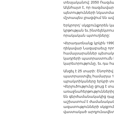
տեսլականով: 2050 Ռազմա
Ակնհայտ է, որ ռազմավար
պետությունների նկատմա
մշտապես լրացվում են ավ
Երկրորդՙ սկզբունքորեն կ
կրթության եւ ինտելեկտու
որակական պտուղները:
Վերադառնանք կրկին 1990
ղեկավար Նազաբաեւը որոշ
համալսարաններ պետական
կադրերի պատրաստումն էր
կարեւորությունը, եւ դա 
Անցել է 25 տարի: Շնորհի
պատրաստվել համարյա 11
պրակտիկաները երկրի տար
Վերլուծությունը ցույց 
առաջնահերթություններից 
են գերժամանակակից դպր
աշխատում է ժամանակա
ազատությունների սկզբուն
վաստակած արդյունավետ