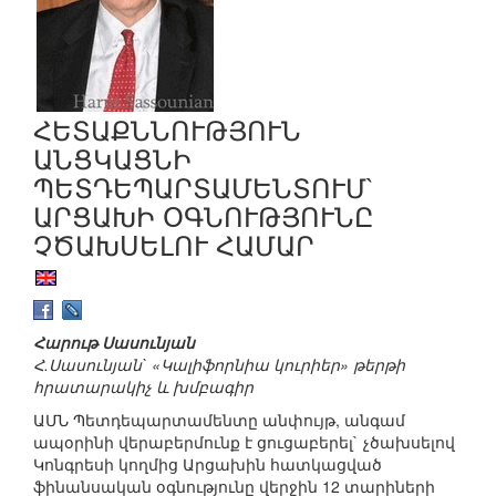
ՀԵՏԱՔՆՆՈՒԹՅՈՒՆ
ԱՆՑԿԱՑՆԻ
ՊԵՏԴԵՊԱՐՏԱՄԵՆՏՈՒՄ`
ԱՐՑԱԽԻ ՕԳՆՈՒԹՅՈՒՆԸ
ՉԾԱԽՍԵԼՈՒ ՀԱՄԱՐ
Հարութ Սասունյան
Հ.Սասունյան` «Կալիֆորնիա կուրիեր» թերթի
հրատարակիչ և խմբագիր
ԱՄՆ Պետդեպարտամենտը անփույթ, անգամ
ապօրինի վերաբերմունք է ցուցաբերել` չծախսելով
Կոնգրեսի կողմից Արցախին հատկացված
ֆինանսական օգնությունը վերջին 12 տարիների