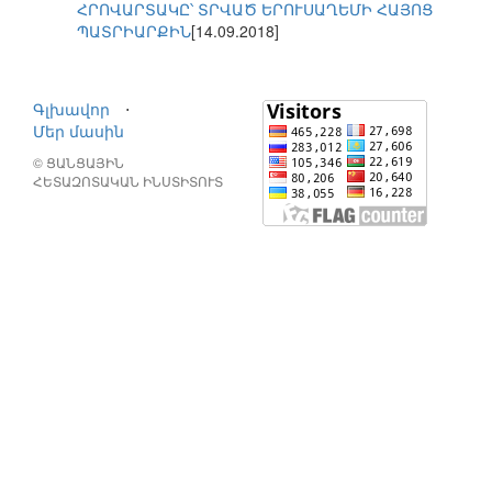
ՀՐՈՎԱՐՏԱԿԸ՝ ՏՐՎԱԾ ԵՐՈՒՍԱՂԵՄԻ ՀԱՅՈՑ
ՊԱՏՐԻԱՐՔԻՆ
[14.09.2018]
Գլխավոր
⋅
Մեր մասին
© ՑԱՆՑԱՅԻՆ
ՀԵՏԱԶՈՏԱԿԱՆ ԻՆՍՏԻՏՈՒՏ