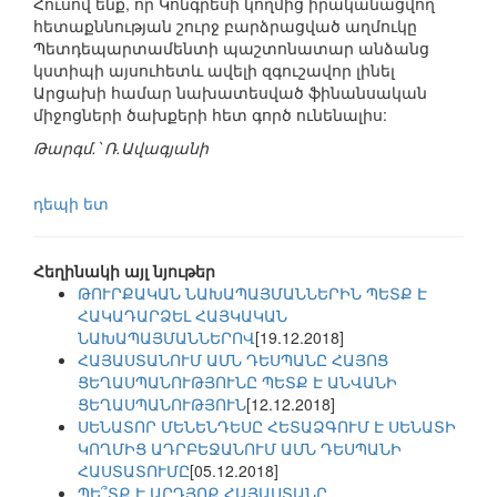
Հուսով ենք, որ Կոնգրեսի կողմից իրականացվող
հետաքննության շուրջ բարձրացված աղմուկը
Պետդեպարտամենտի պաշտոնատար անձանց
կստիպի այսուհետև ավելի զգուշավոր լինել
Արցախի համար նախատեսված ֆինանսական
միջոցների ծախքերի հետ գործ ունենալիս:
Թարգմ.՝ Ռ.Ավագյանի
դեպի ետ
Հեղինակի այլ նյութեր
ԹՈՒՐՔԱԿԱՆ ՆԱԽԱՊԱՅՄԱՆՆԵՐԻՆ ՊԵՏՔ Է
ՀԱԿԱԴԱՐՁԵԼ ՀԱՅԿԱԿԱՆ
ՆԱԽԱՊԱՅՄԱՆՆԵՐՈՎ
[19.12.2018]
ՀԱՅԱՍՏԱՆՈՒՄ ԱՄՆ ԴԵՍՊԱՆԸ ՀԱՅՈՑ
ՑԵՂԱՍՊԱՆՈՒԹՅՈՒՆԸ ՊԵՏՔ Է ԱՆՎԱՆԻ
ՑԵՂԱՍՊԱՆՈՒԹՅՈՒՆ
[12.12.2018]
ՍԵՆԱՏՈՐ ՄԵՆԵՆԴԵՍԸ ՀԵՏԱՁԳՈՒՄ Է ՍԵՆԱՏԻ
ԿՈՂՄԻՑ ԱԴՐԲԵՋԱՆՈՒՄ ԱՄՆ ԴԵՍՊԱՆԻ
ՀԱՍՏԱՏՈՒՄԸ
[05.12.2018]
ՊԵ՞ՏՔ Է ԱՐԴՅՈՔ ՀԱՅԱՍՏԱՆԸ