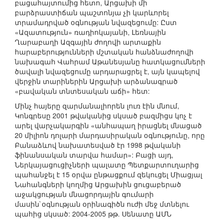
բացահայտումից հետո, Արցախի մի
բարձրաստիճան պաշտոնյա չի կարևորել
տրամադրված օգնության նվազեցումը: Ըստ
«Ազատություն» ռադիոկայանի, Լեռնային
Ղարաբաղի Ազգային ժողովի արտաքին
հարաբերությունների մշտական հանձնաժողովի
նախագահ Վահրամ Աթանեսյանը հատկացումների
ծավալի նվազեցումը արդարացրել է, այն կապելով
վերջին տարիներին Արցախի արձանագրած
«բավական տնտեսական աճի» հետ:
Մինչ հայերը զարմանալիորեն լուռ էին մնում,
Կոնգրեսը 2001 թվականից սկսած բազմիցս կոչ է
արել վարչակարգին «անհապաղ իրացնել մնացած
20 միլիոն դոլարի մարդասիրական օգնությունը, որը
Բանաձևով նախատեսված էր 1998 թվականի
ֆինանսական տարվա համար»: Բացի այդ,
Ներկայացուցիչների պալատը Պետքարտուղարից
պահանջել է 15 օրվա ընթացքում զեկուցել Միացյալ
Նահանգների կողմից Արցախին ցուցաբերած
աջակցության մնացորդային գումարի
մասին`օգնության օրինագիծն ուժի մեջ մտնելու
պահից սկսած: 2004-2005 թթ. Սենատը ԱՄՆ