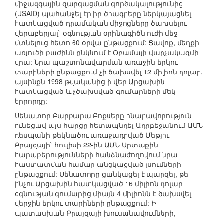
միջազգային զարգացման գործակալությունից
(USAID) պահանջել էր իր ծրագրերը ներկայացնել
հատկացված դրամական միջոցները ծախսելու
վերաբերյալ` օգնության օրինագիծն ուժի մեջ
մտնելուց հետո 60 օրվա ընթացքում: Ցավոք, մեղքի
առյուծի բաժինն ընկնում է Օբամայի վարչակազմի
վրա: Նրա պաշտոնավարման առաջին երկու
տարիների ընթացքում չի ծախսվել 12 միլիոն դոլար,
այսինքն 1998 թվականից ի վեր Արցախին
հատկացված և չծախսված գումարների մեկ
երրորդը:
Սենատոր Բարբարա Բոքսերը հնարավորություն
ունեցավ այս հարցը հետապնդել Ադրբեջանում ԱՄՆ
դեսպանի թեկնածու առաջադրված Մեթյու
Բրայզայի` հուլիսի 22-ին ԱՄՆ Արտաքին
հարաբերությունների հանձնաժողովում նրա
հաստատման համար անցկացված լսումների
ընթացքում: Սենատորը ցանկացել է պարզել, թե
ինչու Արցախին հատկացված 16 միլիոն դոլար
օգնության գումարից միայն 4 միլիոնն է ծախսվել
վերջին երկու տարիների ընթացքում: Ի
պատասխան Բրայզայի խուսանավումների,