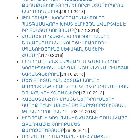
ՔԱՂԱՔԱՑԻՈՒԹՅՈՒՆ ՇՆՈՐՀԻ ՕՏԱՐԵՐԿՐՅԱ
ՆԵՐԴՐՈՂՆԵՐԻՆ
[28.11.2018]
ԹՈՒՐՔԻԱՅԻ ԽՈՐՀՐԴԱՐԱՆԻ ՔՈՒՐԴ
ՊԱՏԳԱՄԱՎՈՐԻ ԽԻՍՏ ԵԼՈՒՅԹՆ ԱՎԱՐՏՎԵԼ Է
ԻՐ ԲԱՆՏԱՐԿՈՒԹՅԱՄԲ
[18.11.2018]
ՀԱՄԱՇԽԱՐՀԱՅԻՆ ՏԵՐՈՒԹՅՈՒՆՆԵՐԸ
ՇԱՀԱՐԿՈՒՄ ԵՆ ՍԱՈՒԴՑԻ ԼՐԱԳՐՈՂԻ
ՍՊԱՆՈՒԹՅՈՒՆԸ ՍԵՓԱԿԱՆ ՇԱՀԵՐԻ
ՀԱՄԱՐ
[31.10.2018]
ԷՐԴՈՂԱՆԻ ՀԵՏ ԿԱՊՎԱԾ ՄԵԿ ԱՅԼ ԽՈՇՈՐ
ԿՈՌՈՒՊՑԻՈՆ ՍԿԱՆԴԱԼ՝ ԱՅՍ ԱՆԳԱՄ ՄԻԱՑՅԱԼ
ՆԱՀԱՆԳՆԵՐՈՒՄ
[24.10.2018]
ՄԵԾ ԲՐԻՏԱՆԻԱՆ ՀԵՏԱՔՆՆՈՒՄ Է
ԱԴՐԲԵՋԱՆՑԻ ԲԱՆԿԻՐԻ ԿՆՈՋ ԲԱԶՄԱՄԻԼԻՈՆ
ԴՈԼԱՐՆԵՐԻ ԳՆՈՒՄՆԵՐԸ
[17.10.2018]
ՀԱՅԱՍՏԱՆԸ ՈՉ ՄԻԱՅՆ ՆԵՐԴՐՈՒՄՆԵՐԻ
ԿԱՐԻՔ ՈՒՆԻ, ԱՅԼԵՎ՝ ԹԵ ԲԱՐԵԳՈՐԾՈՒԹՅԱՆ,
ԹԵ ՆԵՐԴՐՈՒՄՆԵՐԻ...
[03.10.2018]
ԷՐԴՈՂԱՆԻ ԿՈՂՄՆԱԿԻՑ ՀԱՅՏՆԻ ՊՈԼՍԱՀԱՅԸ
ԶԲԱՂՎԱԾ Է ԹՈՒՐՔԱՄԵՏ
ՔԱՐՈԶՉՈՒԹՅԱՄԲ
[26.09.2018]
ՄՈՒՀԱՄՄԵԴ ՄԱՐԳԱՐԵԻ ՔԻՉ ՀԱՅՏՆԻ