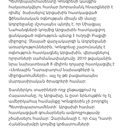
Պետդեպարտամենտը Կոնգրեսի կամքին
հակառակվելու համար խորամանկ հնարքների է
դիմել` ծախսելով Արցախին հատկացված
ֆինանսական օգնության միայն մի մասը:
Ադրբեջանը մշտապես պնդել է, որ Միացյալ
Նահանգների կողմից Արցախին հատկացվող
ցանկացած օգնություն պետք է ուղղվի Բաքվի
միջոցով: Չնայած վարչակարգի և Ադրբեջանի
առարկություններին, Կոնգրեսը շարունակել է
օգնություն հատկացնել Արցախին, վերացնելով
ոլորտների սահմանափակումը. 2010 թվականին
նրա նախատեսած 8 միլիոն դոլարը հատկացվել է
«Լեռնային Ղարաբաղում նախագծերի և
միջոցառումների», այլ ոչ թե բացառապես
մարդասիրական ծրագրերի համար:
Տասներկու տարիների ողջ ընթացքում ոչ
Հայաստանը, ոչ Արցախը, և ըստ երևույթին ոչ էլ
ամերիկահայ համայնքը Կոնգրեսին չի բողոքել
Պետդեպարտամենտի` Արցախի համար
հատկացված գումարներն ամբողջությամբ
չծախսելու համար: Զարմանալի է, որ Հայ Դատի
Հանձնախմբի կողմից կրճատումների