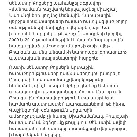
սենատոր Բոքսերը պահանջել է գրավոր
«մանրամասն հաշվարկ ներկայացնել Միացյալ
Նահանգների կողմից Լեռնային Ղարաբաղին
վերջին հինգ տարիների համար հատկացված բոլոր
օգնությունների ծախքերի վերաբերյալ»: Նա
խստորեն հարցրել է, թե «Ինչո՞ւ Կոնգրեսի կողմից
2009 և 2010 թվականներին Լեռնային Ղարաբաղին
հատկացված ամբողջ գումարը չի ծախսվել»:
Բրայզան ևս մեկ անգամ չի կարողացել գոհացուցիչ
պատասխան տալ սենատորի հարցին:
Ուստի, սենատոր Բոքսերն Արտաքին
հարաբերությունների հանձնաժողովին խնդրել է
Բրայզայի հաստատման քվեարկությունը
հետաձգել մինչև սեպտեմբերի կեսերը Սենատի
արձակուրդից վերադառնալը: Հուսով ենք, որ այն
Բրայզային հնարավորություն կտա պարկեշտ
հաշվարկ պատրաստել` պարզաբանելով, թե ինչու
Վաշինգտոնի օգնությունն Արցախին
ամբողջությամբ չի հասել: Միաժամանակ, Բրայզայի
հաստատման ձգձգումը թույլ կտա Սենատին ավելի
հանգամանորեն ստուգել նրա անցյալի վերաբերյալ
ի հայտ եկած հարցերը: