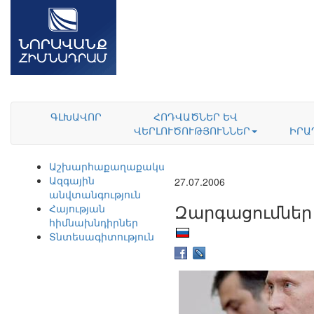
ԳԼԽԱՎՈՐ
ՀՈԴՎԱԾՆԵՐ ԵՎ
ՎԵՐԼՈՒԾՈՒԹՅՈՒՆՆԵՐ
ԻՐԱ
Աշխարհաքաղաքականություն
Ազգային
27.07.2006
անվտանգություն
Զարգացումներ 
Հայության
հիմնախնդիրներ
Տնտեսագիտություն