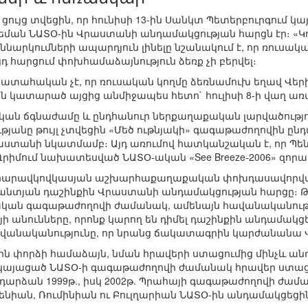
ույց տվեցին, որ հունիսի 13-ին Սանկտ Պետերբուրգում 
ման ՆԱՏՕ-ին Վրաստանի անդամակցության հարցն էր։ «
քննարկումների ապարդյուն լինելը նշանակում է, որ ռուս
յդ հարցում փոխհամաձայնություն ձեռք չի բերվել։
 պատահական չէ, որ ռուսական կողմը ձեռնամուխ եղավ Վ
ն կատարած այցից անմիջապես հետո` հուլիսի 8-ի վաղ ա
ական ճգնաժամը և ընդհանուր ներքաղաքական լարվածությո
յանը թույլ չտվեցին «Մեծ ութնյակի» գագաթաժողովին ընդա
սաստանի նկատմամբ։ Այդ առումով հատկանշական է, որ Պեն
 Ղրիմում նախատեսված ՆԱՏՕ-ական «See Breeze-2006» զորա
 հարավկովկասյան աշխարհաքաղաքական փոխդասավորված
տլանտյան դաշինքին Վրաստանի անդամակցության հարցը։ Թեև
ական գագաթաժողովի ժամանակ, ամենայն հավանականությամ
ի անունները, որոնք կարող են դիմել դաշինքին անդամակցե
է հավանականությունը, որ նրանց ճակատագրին կարժանանա
ին փորձի համաձայն, նման հրավերի ստացումից մինչև անդա
մ կայացած ՆԱՏՕ-ի գագաթաժողովի ժամանակ հրավեր ստաց
դարձան 1999թ., իսկ 2002թ. Պրահայի գագաթաժողովի ժա
ենիան, Ռումինիան ու Բուլղարիան ՆԱՏՕ-ին անդամակցեցին 