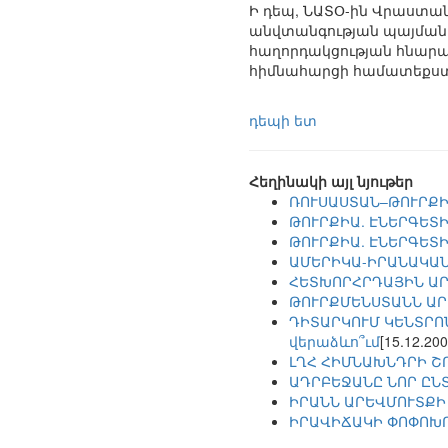
Ի դեպ, ՆԱՏՕ-ին Վրաստա
անվտանգության պայմանա
հաղորդակցության հնարա
հիմնահարցի համատեքստու
դեպի ետ
Հեղինակի այլ նյութեր
ՌՈՒՍԱՍՏԱՆ–ԹՈՒՐՔԻ
ԹՈՒՐՔԻԱ. ԷՆԵՐԳԵՏ
ԹՈՒՐՔԻԱ. ԷՆԵՐԳԵՏ
ԱՄԵՐԻԿԱ-ԻՐԱՆԱԿԱՆ
ՀԵՏԽՈՐՀՐԴԱՅԻՆ ԱՐ
ԹՈՒՐՔՄԵՆՍՏԱՆՆ ԱՐ
ԴԻՏԱՐԿՈՒՄ ԿԵՆՏՐՈ
վերաձևո՞ւմ
[15.12.200
ԼՂՀ ՀԻՄՆԱԽՆԴՐԻ Շ
ԱԴՐԲԵՋԱՆԸ ՆՈՐ ԸՆ
ԻՐԱՆՆ ԱՐԵՎՄՈՒՏՔԻ
ԻՐԱՎԻՃԱԿԻ ՓՈՓՈԽՈ