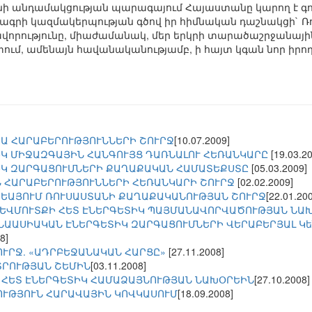
նի անդամակցության պարագայում Հայաստանը կարող է գ
գրի կազմակերպության գծով իր հիմնական դաշնակցի` Ռ
վորությունը, միաժամանակ, մեր երկրի տարածաշրջանայ
մ, ամենայն հավանականությամբ, ի հայտ կգան նոր իրողո
Ա ՀԱՐԱԲԵՐՈՒԹՅՈՒՆՆԵՐԻ ՇՈՒՐՋ
[10.07.2009]
ԻԿ ՄԻՋԱԶԳԱՅԻՆ ՀԱՆԳՈՒՅՑ ԴԱՌՆԱԼՈՒ ՀԵՌԱՆԿԱՐԸ
[19.03.2
ԻԿ ԶԱՐԳԱՑՈՒՄՆԵՐԻ ՔԱՂԱՔԱԿԱՆ ՀԱՄԱՏԵՔՍՏԸ
[05.03.2009]
 ՀԱՐԱԲԵՐՈՒԹՅՈՒՆՆԵՐԻ ՀԵՌԱՆԿԱՐԻ ՇՈՒՐՋ
[02.02.2009]
ԵԱՅՈՒՄ ՌՈՒՍԱՍՏԱՆԻ ՔԱՂԱՔԱԿԱՆՈՒԹՅԱՆ ՇՈՒՐՋ
[22.01.20
ԵՎՄՈՒՏՔԻ ՀԵՏ ԷՆԵՐԳԵՏԻԿ ՊԱՅՄԱՆԱՎՈՐՎԱԾՈՒԹՅԱՆ ՆԱ
ՆԱԱՍԻԱԿԱՆ ԷՆԵՐԳԵՏԻԿ ԶԱՐԳԱՑՈՒՄՆԵՐԻ ՎԵՐԱԲԵՐՅԱԼ Կե
8]
ՈՒՐՋ. «ԱԴՐԲԵՋԱՆԱԿԱՆ ՀԱՐՑԸ»
[27.11.2008]
ՏՐՈՒԹՅԱՆ ՇԵՄԻՆ
[03.11.2008]
 ՀԵՏ ԷՆԵՐԳԵՏԻԿ ՀԱՄԱՁԱՅՆՈՒԹՅԱՆ ՆԱԽՕՐԵԻՆ
[27.10.2008]
ՒԹՅՈՒՆ ՀԱՐԱՎԱՅԻՆ ԿՈՎԿԱՍՈՒՄ
[18.09.2008]