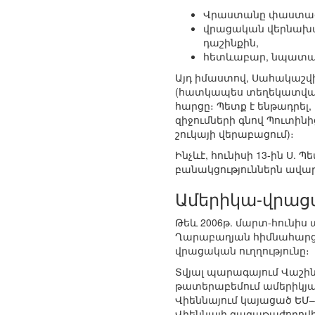
Վրաստանը փաստացի
վրացական վերնախավ
դաշինքին,
հետևաբար, նպատակ
Այդ իմաստով, Սահակաշվ
(հատկապես տեղեկատվակա
հարցը։ Պետք է ենթադրել
զիջումների գնով Պուտի
շուկայի վերաբացում)։
Ինչևէ, հունիսի 13-ին Ս
բանակցություններն ավա
Ամերիկա-վրաց
Թեև 2006թ. մարտ-հունի
Ղարաբաղյան հիմնահարցը
վրացական ուղղությունը։
Տվյալ պարագայում Վաշին
թատերաբեմում ամերիկյա
Վիեննայում կայացած ԵՄ
Վիեննայի գագաթաժողովին