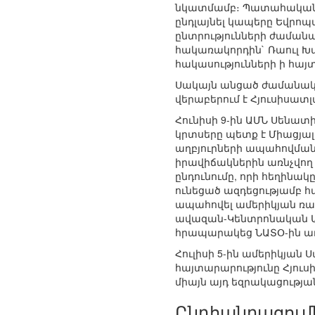
նկատմամբ։ Պատահական չ
ընդլայնել կապերը Եվրոպ
ընտրությունների ժաման
հակառակորդին` Ռաուլ 
հակասությունների ի հայտ
Սակայն անցած ժամանակա
վերաբերում է Հյուսիսա
Հունիսի 9-ին ԱՄՆ Սենատ
կրտսերը պետք է Միացյալ
աղբյուրների ապահովման
իրավիճակներին առնչվող 
ընդունումը, որի հեղին
ունեցած ազդեցությամբ 
ապահովել ամերիկյան ռ
ավազան-Կենտրոնական Աս
հրապարակեց ՆԱՏՕ-ին ա
Հուլիսի 5-ին ամերիկյա
հայտարարությունը Հյու
միայն այդ եզրակացությա
Ընդհանրացում