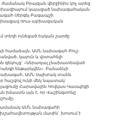
 ժամանակ Բրայզան վերջինիս կոչ արեց
ին Աբխազիայում կայացած նախագահական
խագահ Սերգեյ Բագապշի
նդիսացավ ռուս-աբխազական
 տեղի ունեցած էական շարժը
ձևի համաձայն, ԱՄՆ նախագահ Բուշ-
անված, կայուն և վստահելի
ն զեկույց` «ներառյալ չնախատեսված
վտանգի ենթարկվեն»: Բանաձևի
ի նախագահ, ԱՄՆ Սպիտակ տանն
ր հաշվով ունի մեկ նպատակ`
լացումը Հարավային Կովկաս-Կասպիցի
 իմաստն այն է, որ Վաշինգտոնը
շումը։
ն ժամանակ ԱՄՆ նախագահի
խշահավետության մասին` խոսում է