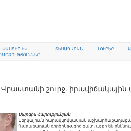
ՓԱՍՏԵՐ ԵՎ
ՏԵՍԱԴԱՐԱՆ
ԼՈՒՐԵՐ
Ա
ԴԱՐՁՈՒԹՅՈՒՆՆԵՐ
Վրաստանի շուրջ. իրավիճակային վե
Սարգիս Հարությունյան
Ներկայումս հարավկովկասյան աշխարհաքաղաքա
Ղարաբաղյան գործընթացից զատ, աչքի են ընկնու