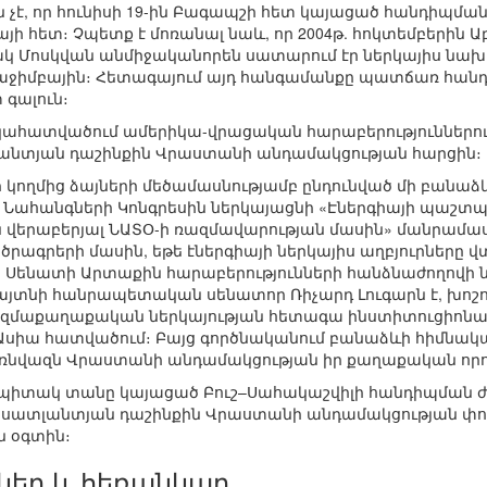
է, որ հունիսի 19-ին Բագապշի հետ կայացած հանդիպման
այի հետ։ Չպետք է մոռանալ նաև, որ 2004թ. հոկտեմբեր
ակ Մոսկվան անմիջականորեն սատարում էր ներկայիս նա
Խաջիմբային։ Հետագայում այդ հանգամանքը պատճառ հա
 գալուն։
հատվածում ամերիկա-վրացական հարաբերություններում
տլանտյան դաշինքին Վրաստանի անդամակցության հարցին։
ի կողմից ձայների մեծամասնությամբ ընդունված մի բանա
 Նահանգների Կոնգրեսին ներկայացնի «Էներգիայի պաշտպ
 վերաբերյալ ՆԱՏՕ-ի ռազմավարության մասին» մանրամաս
ծրագրերի մասին, եթե էներգիայի ներկայիս աղբյուրները 
ակը Սենատի Արտաքին հարաբերությունների հանձնաժողով
հայտնի հանրապետական սենատոր Ռիչարդ Լուգարն է, խոշո
ազմաքաղաքական ներկայության հետագա ինստիտուցիոնա
իա հատվածում։ Բայց գործնականում բանաձևի հիմնական
ռնվազն Վրաստանի անդամակցության իր քաղաքական որո
ն Սպիտակ տանը կայացած Բուշ–Սահակաշվիլի հանդիպմա
սիսատլանտյան դաշինքին Վրաստանի անդամակցության փո
ն օգտին։
ներ և հեռանկար