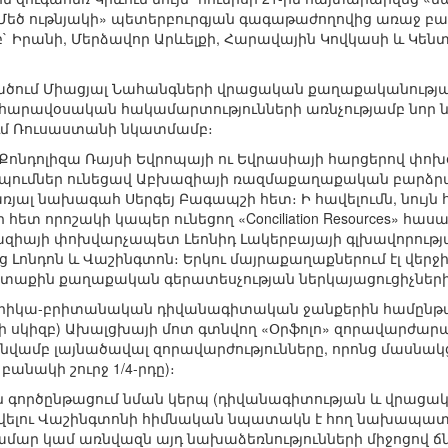
Մեծ ութնյակի» պետերբուրգյան գագաթաժողովից առաջ բավ
` Իրանի, Մերձավոր Արևելքի, Հարավային Կովկասի և Կեն
ում Միացյալ Նահանգների վրացական քաղաքականությա
արավօսական հակամարտությունների առնչությամբ նոր նա
ում Ռուսաստանի նկատմամբ։
 Քոնդոլիզա Ռայսի Եվրոպայի ու Եվրասիայի հարցերով փո
նդիպումներ ունեցավ Աբխազիայի ռազմաքաղաքական բարձ
առյալ նախագահ Սերգեյ Բագապշի հետ։ Ի հավելումն, նույն
 հետ որոշակի կապեր ունեցող «Conciliation Resources» 
զիայի փոխվարչապետ Լեոնիդ Լակերբայայի գլխավորությ
ց Լոնդոն և Վաշինգտոն։ Երկու մայրաքաղաքներում էլ վե
արտաքին քաղաքական գերատեսչության ներկայացուցիչների
իկա-բրիտանական դիվանագիտական ջանքերին համընթաց` մ
ի սկիզբ) Ախալցխայի մոտ գտնվող «Օրֆոլո» զորավարժար
նվամբ լայնածավալ զորավարժությունները, որոնց մասնակ
բանակի շուրջ 1/4-րդը)։
ործընթացում նման կերպ (դիվանագիտության և վրացակ
վելու Վաշինգտոնի հիմնական նպատակն է հող նախապատ
մար կամ առնվազն այդ նախաձեռնությունների միջոցով ճ