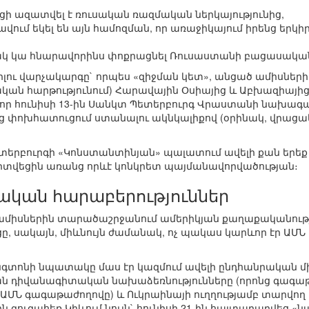
 ազատվել է ռուսական ռազմական ներկայությունից,
ում եկել են այն համոզման, որ առաջիկայում իրենց երկի
 կա հնարավորինս փոքրացնել Ռուսաստանի բացասական
իլու վարչակարգը` որպես «զիջման կետ», անցած ամիսնե
ն հարթությունում) Հարավային Օսիայից և Աբխազիայի
, որ հունիսի 13-ին Սանկտ Պետերբուրգ Վրաստանի նախագահ
նից փոխհատուցում ստանալու ակնկալիքով (օրինակ, վրա
. Պետերբուրգի «Կոնստանտինյան» պալատում ավելի քան եր
րտվեցին առանց որևէ կոնկրետ պայմանավորվածության։
ական հարաբերություններ
ս ամիսներին տարածաշրջանում ամերիկյան քաղաքականութ
, սակայն, միևնույն ժամանակ, ոչ պակաս կարևոր էր ԱՄ
գտոնի նպատակը մաս էր կազմում ավելի ընդհանրական մի
ն դիվանագիտական նախաձեռնությունները (որոնց գագաթ
–ԱՄՆ գագաթաժողովը) և Ուկրաինայի ուղղությամբ տարվո
 զուգահեռ Կիևում նույն` հունիսի 21-ին հայտարարվեց «