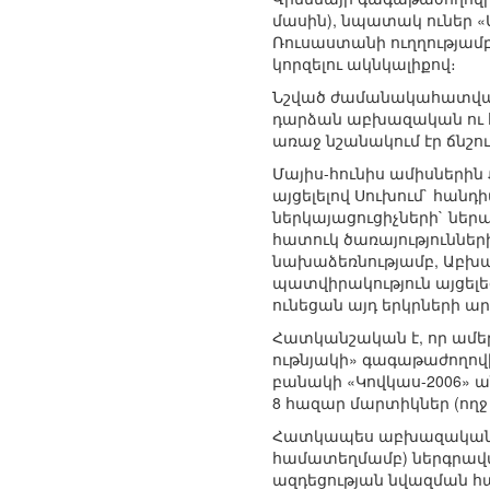
մասին), նպատակ ուներ «
Ռուսաստանի ուղղությամբ
կորզելու ակնկալիքով։
Նշված ժամանակահատված
դարձան աբխազական ու հ
առաջ նշանակում էր ճնշ
Մայիս-հունիս ամիսներին
այցելելով Սուխում` հա
ներկայացուցիչների` ներ
հատուկ ծառայությունների
նախաձեռնությամբ, Աբխա
պատվիրակություն այցելե
ունեցան այդ երկրների 
Հատկանշական է, որ ամեր
ութնյակի» գագաթաժողով
բանակի «Կովկաս-2006» ա
8 հազար մարտիկներ (ողջ 
Հատկապես աբխազական գ
համատեղմամբ) ներգրավ
ազդեցության նվազման հա