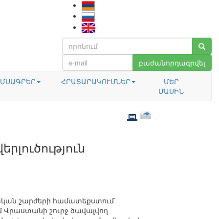
բաժանորդագրվել
ՄՍԱԳՐԵՐ
ՀՐԱՏԱՐԱԿՈՒՄՆԵՐ
ՄԵՐ
ՄԱՍԻՆ
րլուծություն
կան շարժերի համատեքստում`
մ Վրաստանի շուրջ ծավալվող