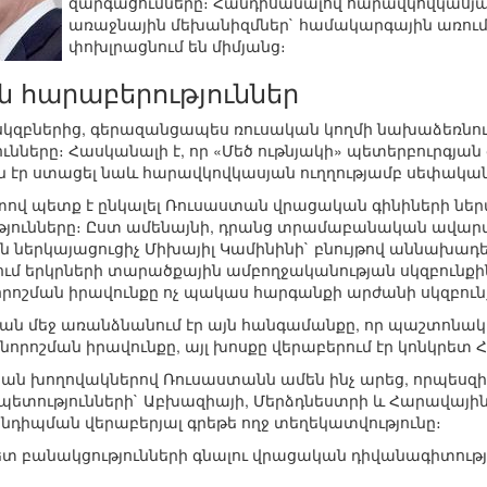
զարգացումները։ Հանդիսանալով հարավկովկասյան
առաջնային մեխանիզմներ` համակարգային առում
փոխլրացնում են միմյանց։
 հարաբերություններ
զբներից, գերազանցապես ռուսական կողմի նախաձեռնությ
նները։ Հասկանալի է, որ «Մեծ ութնյակի» պետերբուրգյա
ն էր ստացել նաև հարավկովկասյան ուղղությամբ սեփական
ով պետք է ընկալել Ռուսաստան վրացական գինիների ներ
թյունները։ Ըստ ամենայնի, դրանց տրամաբանական ավարտ
ներկայացուցիչ Միխայիլ Կամինինի` բնույթով աննախադեպ
ւմ երկրների տարածքային ամբողջականության սկզբունքին
րոշման իրավունքը ոչ պակաս հարգանքի արժանի սկզբունք
ան մեջ առանձնանում էր այն հանգամանքը, որ պաշտոնակ
նորոշման իրավունքը, այլ խոսքը վերաբերում էր կոնկրետ
ան խողովակներով Ռուսաստանն ամեն ինչ արեց, որպեսզի 
ետությունների` Աբխազիայի, Մերձդնեստրի և Հարավային 
նդիպման վերաբերյալ գրեթե ողջ տեղեկատվությունը։
 հետ բանակցությունների գնալու վրացական դիվանագիտությ