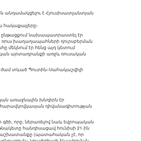
րն անդամակցելու է Հյուսիսատլանտյան
 հակաքայլերը։
րի ընթացքում նախապատրաստել էր
ց ռուս խաղաղապահների դուրսբերման
ը մեկնում էր հենց այդ կետում
ցական արտադրանքի առջև ռուսական
եք ժամ տևած Պուտին–Սահակաշվիլի
յան առաջնային խնդիրն էր
Ն հարավկովկասյան դիվանագիտության
 գծի, որը, ներառելով նաև եվրոպական
նակետը հանդիսացավ հունիսի 21-ին
ղ աշխատանքը (պատահական չէ, որ
նարնջագույն» կոալիցիայի ձևավորման