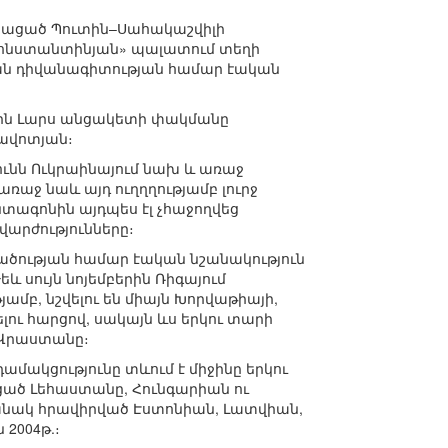
կայացած Պուտին–Սահակաշվիլի
Կոնստանտինյան» պալատում տեղի
ական դիվանագիտության համար էական
երին Լարս անցակետի փակմանը
ռավոտյան։
ւնն Ուկրաինայում նախ և առաջ
ռաջ նաև այդ ուղղղությամբ լուրջ
տագոնին այդպես էլ չհաջողվեց
վարժությունները։
ության համար էական նշանակություն
 սույն նոյեմբերին Ռիգայում
բ, նշվելու են միայն Խորվաթիայի,
լու հարցով, սակայն ևս երկու տարի
 Վրաստանը։
մակցությունը տևում է միջինը երկու
ած Լեհաստանը, Հունգարիան ու
մանակ հրավիրված Էստոնիան, Լատվիան,
2004թ.։