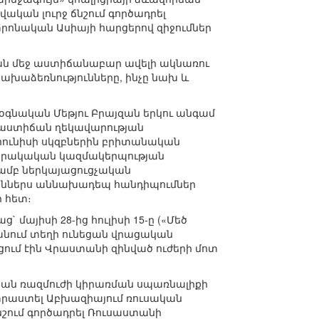
ական լուրջ ճնշում գործադրել
տրոնական Ասիայի հարցերով զիջումներ
ն մեջ աստիճանաբար ավելի ակնառու
խաձեռնությունները, ինչը նախ և
խօգնական Մեթյու Բրայզան երկու անգամ
րաստիճան ղեկավարության
 հունիսի սկզբներին բրիտանական
հասարակական կազմակերպության
ամբ ներկայացուցչական
րջիններս աննախադեպ հանդիպումներ
 հետ։
այիսի 28-ից հուլիսի 15-ը («Մեծ
անում տեղի ունեցան վրացական
ցում էին Վրաստանի զինված ուժերի մոտ
ան ռազմուժի կիրառման սպառնալիքի
րաստել Աբխազիայում ռուսական
նշում գործադրել Ռուսաստանի