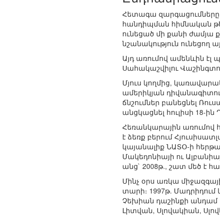
Հետագա զարգացումները ց
հանդիպման հիմնական թե
ունեցած մի քանի ժամյա 
նշանակություն ունեցող ա
Այդ առումով ամենևին էլ
Սահակաշվիլու Վաշինգտո
Մյուս կողմից, կառավար
ամերիկյան դիվանագիտութ
ճնշումներ բանեցնել Ռու
անցկացնել հուլիսի 18-ին
Հեռանկարային առումով
է ձեռք բերում Հյուսիսա
կայանալիք ՆԱՏՕ-ի հերթ
Մակեդոնիայի ու Ալբանիայ
անց` 2008թ., շատ մեծ 
Մինչ օրս առկա միջազգայ
տարի։ 1997թ. Մադրիդու
Չեխիան դաշինքի անդամ 
Լիտվան, Սլովակիան, Սլով