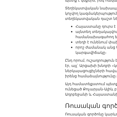
պետք է կնքեին, իսկ հա
Տեղեկատվական նախապատ
կոչվող կազմակերպությունները
տեղեկատվական դաշտ նե
Հայաստանը դուրս է
այնտեղ տեղակայվու
համանախագահող եր
տեղի է ունենում փ
որոշ ժամանակ անց Ա
կարգավիճակը։
Ընդ որում, ուշադրությու
էր, այլ` Արցախի խնդրի
ներկայացուցիչների հավ
իրենց համաձայնությունը։
Այդ համատեքստում պետք 
ունեցած Քոչարյան-Ալիև
Ադրբեջանի և Հայաստան
Ռուսական գոր
Ռուսական գործոնը կարևո