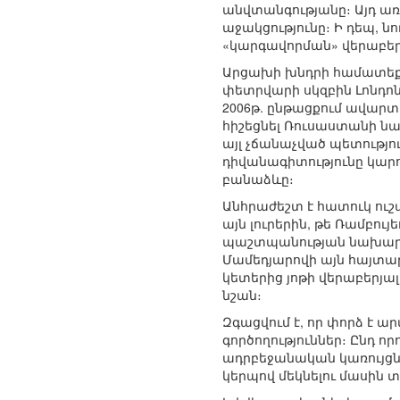
անվտանգությանը։ Այդ ա
աջակցությունը։ Ի դեպ, ն
«կարգավորման» վերաբերյ
Արցախի խնդրի համատեքստ
փետրվարի սկզբին Լոնդոն
2006թ. ընթացքում ավարտ
հիշեցնել Ռուսաստանի նախ
այլ չճանաչված պետությո
դիվանագիտությունը կարո
բանաձևը։
Անհրաժեշտ է հատուկ ու
այն լուրերին, թե Ռամբ
պաշտպանության նախարար
Մամեդյարովի այն հայտար
կետերից յոթի վերաբերյա
նշան։
Զգացվում է, որ փորձ է 
գործողություններ։ Ընդ որ
ադրբեջանական կառույցնե
կերպով մեկնելու մասին 