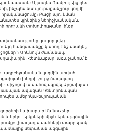
լու նպատակ։ Այլապես Ռամբույեից դեռ
րի, ինչպես նաև յուրաքանչյուր կողմի
րականացումը։ Բացի այդ, նման
կանատես կլինեինք ներիշխանական,
րի որոշակի փոխոփությանը, ինչը
ավատեսությունը զուգորդվեց
։ Այդ հանգամանքը կարող է նշանակել,
6
իջոցներ
։ Միևնույն ժամանակ,
 գաղափարին։ Հետևաբար, առաջանում է
ի` ադրբեջանական կողմին արված
Արցախյան խնդրի շուրջ ծավալվող
որի» միջոցով ապահովագրվել Արցախյան
աս-Կասպյան ավազան-Կենտրոնական
է որպես ամերիկա-եվրոպական
ն գործերի նախարար Մանուչեհր
 և երկու երկրների միջև երկաթգծային
վորումը» (խաղաղապահների տարբերակ
սպառնալիք սեփական ազգային