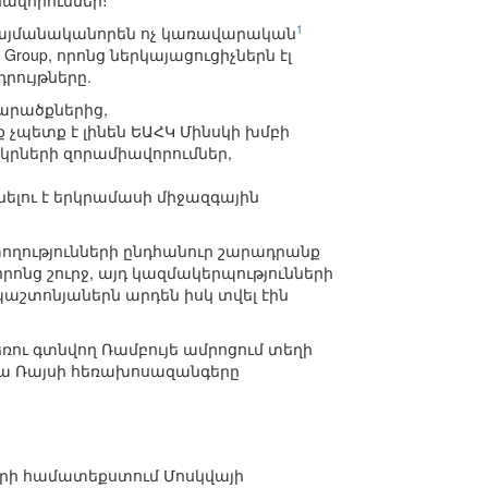
ավորումներ։
1
այմանականորեն ոչ կառավարական
ion Group, որոնց ներկայացուցիչներն էլ
ույթները.
արածքներից,
չպետք է լինեն ԵԱՀԿ Մինսկի խմբի
րների զորամիավորումներ,
նելու է երկրամասի միջազգային
ատողությունների ընդհանուր շարադրանք
 որոնց շուրջ, այդ կազմակերպությունների
շտոնյաներն արդեն իսկ տվել էին
ռու գտնվող Ռամբույե ամրոցում տեղի
զա Ռայսի հեռախոսազանգերը
ների համատեքստում Մոսկվայի