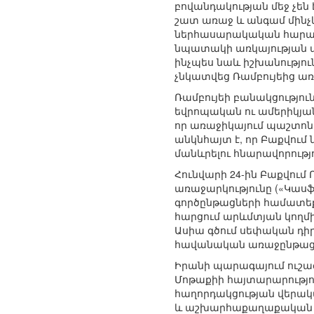
բովանդակության մեջ չեն
շատ առաջ և անգամ մինչև 
ներհասարակական հարաբ
նպատակի առկայության պ
ինչպես նաև իշխանությու
չնկատվեց Ռամբույեից ա
Ռամբույեի բանակցությո
եվրոպական ու ամերիկյան
որ առաջիկայում պաշտոնա
անկնհայտ է, որ Բաքվու
մանևրելու հնարավորությո
Հունվարի 24-ին Բաքվու
առաջարկությունը («Կասֆ
գործընթացների համատեքս
հարցում արևմտյան կողմ
Ասիա գծում սեփական դի
հավանական առաջընթացի
Իրանի պարագայում ուշա
Մոթաքիի հայտարարությո
հաղորդակցության վերակ
և աշխարհաքաղաքական շր