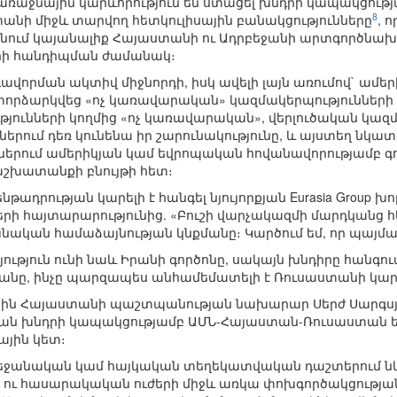
 առաջնային կարևորություն են ստացել խնդրի կապակցութ
8
անի միջև տարվող հետկուլիսային բանակցությունները
, 
նում կայանալիք Հայաստանի ու Ադրբեջանի արտգործնախ
ի հանդիպման ժամանակ։
որման ակտիվ միջնորդի, իսկ ավելի լայն առումով` ամեր
որձարկվեց «ոչ կառավարական» կազմակերպությունների ձ
յունների կողմից «ոչ կառավարական», վերլուծական կազմ
երում դեռ կունենա իր շարունակությունը, և այստեղ նկա
րկրներում ամերիկյան կամ եվրոպական հովանավորությամբ
աշխատանքի բնույթի հետ։
ադրության կարելի է հանգել նյույորքյան Eurasia Group
երի հայտարարությունից. «Բուշի վարչակազմի մարդկանց հե
խնական համաձայնության կնքմանը։ Կարծում եմ, որ պայ
ոյություն ունի նաև Իրանի գործոնը, սակայն խնդիրը հանգո
յանը, ինչը պարզապես անհամեմատելի է Ռուսաստանի կարո
երին Հայաստանի պաշտպանության նախարար Սերժ Սարգսյ
ան խնդրի կապակցությամբ ԱՄՆ-Հայաստան-Ռուսաստան եռա
ային կետ։
բեջանական կամ հայկական տեղեկատվական դաշտերում 
 ու հասարակական ուժերի միջև առկա փոխգործակցությա