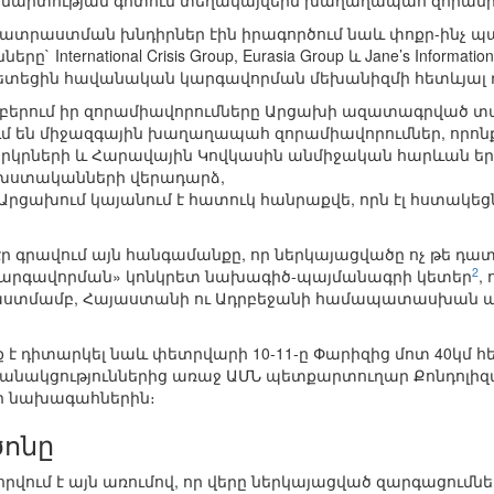
կամարտության գոտում տեղակայվեին խաղաղապահ զորամի
րաստման խնդիրներ էին իրագործում նաև փոքր-ինչ պ
` International Crisis Group, Eurasia Group և Jane’s Informat
տեցին հավանական կարգավորման մեխանիզմի հետևյալ դր
 բերում իր զորամիավորումները Արցախի ազատագրված տ
մ են միջազգային խաղաղապահ զորամիավորումներ, որոնք 
կրների և Հարավային Կովկասին անմիջական հարևան երկ
ախստականների վերադարձ,
րցախում կայանում է հատուկ հանրաքվե, որն էլ հստակեց
ն էր գրավում այն հանգամանքը, որ ներկայացվածը ոչ թե դ
2
 «կարգավորման» կոնկրետ նախագիծ-պայմանագրի կետեր
,
աստմամբ, Հայաստանի ու Ադրբեջանի համապատասխան պա
է դիտարկել նաև փետրվարի 10-11-ը Փարիզից մոտ 40կմ հե
 բանակցություններից առաջ ԱՄՆ պետքարտուղար Քոնդոլի
ի նախագահներին։
ծոնը
րվում է այն առումով, որ վերը ներկայացված զարգացում