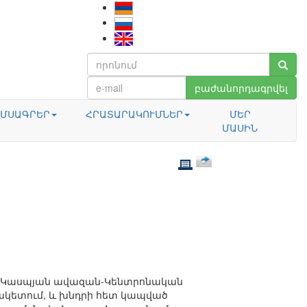
բաժանորդագրվել
ՄՍԱԳՐԵՐ
ՀՐԱՏԱՐԱԿՈՒՄՆԵՐ
ՄԵՐ
ՄԱՍԻՆ
ան-Կասպյան ավազան-Կենտրոնական
զակետում, և խնդրի հետ կապված