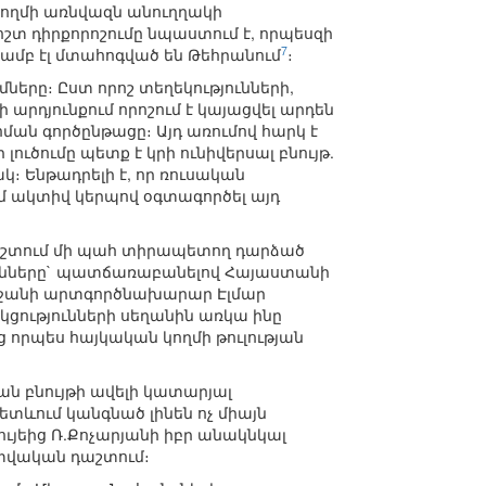
կողմի առնվազն անուղղակի
կոշտ դիրքորոշումը նպաստում է, որպեսզի
7
յամբ էլ մտահոգված են Թեհրանում
։
երը։ Ըստ որոշ տեղեկությունների,
արդյունքում որոշում է կայացվել արդեն
ման գործընթացը։ Այդ առումով հարկ է
ուծումը պետք է կրի ունիվերսալ բնույթ.
։ Ենթադրելի է, որ ռուսական
ւմ ակտիվ կերպով օգտագործել այդ
դաշտում մի պահ տիրապետող դարձած
յունները` պատճառաբանելով Հայաստանի
բեջանի արտգործնախարար Էլմար
կցությունների սեղանին առկա ինը
 որպես հայկական կողմի թուլության
ն բնույթի ավելի կատարյալ
 հետևում կանգնած լինեն ոչ միայն
ւյեից Ռ.Քոչարյանի իբր անակնկալ
ատվական դաշտում։