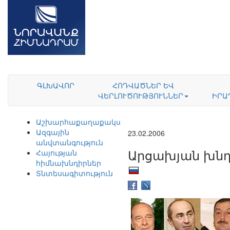
ԳԼԽԱՎՈՐ
ՀՈԴՎԱԾՆԵՐ ԵՎ
ՎԵՐԼՈՒԾՈՒԹՅՈՒՆՆԵՐ
ԻՐԱ
Աշխարհաքաղաքականություն
Ազգային
23.02.2006
անվտանգություն
Արցախյան խնդի
Հայության
հիմնախնդիրներ
Տնտեսագիտություն