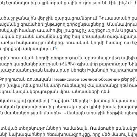
ակ նշանակալից այլընտրանքային ուղղությունն էին, ինչն էլ
ածաշրջանային վերջին զարգացումներում Ռուսաստանի ք
րացմանը զուգահեռ ընթացող գործընթացները։ Մասնավոր
սկվայի համար ապահովել լրացուցիչ ազդեցություն Արցախյ
նական Երևանն առանձնացրեց հայ-ռուսական ռազմաքաղա
ջ առկա հակասություններից. ռուսական կողմի համար դա ն
4
 դիրքերի ամրապնդում
։
արին ռուսական կողմի դիրքորոշումն արտահայտվեց ավելի
գրի կազմակերպության (ՀԱՊԿ) գլխավոր քարտուղար Նիկո
պաշտպանության նախարար Սերգեյ Իվանովի հայտարարու
որդյուժան ռուսական Независимое военное обозрение թերթի
կրի (տվյալ դեպքում նկատի ունենալով Հայաստանը) դեմ 
կում կազմակերպության մյուս անդամների դեմ։
կան այցով գտնվելով Բաքվում՝ Սերգեյ Իվանովը հայտար
ան կարգավորումից հետո «կարելի կլինի խոսել խաղաղապ
մասնակցության մասին»։ «Սակայն առաջին հերթին պետք 
այտնված տեղեկությունների համաձայն, Ռամբույեի բանակցո
նի նախագահների հեռախոսազրույցը, որը մեծ մասով նվի