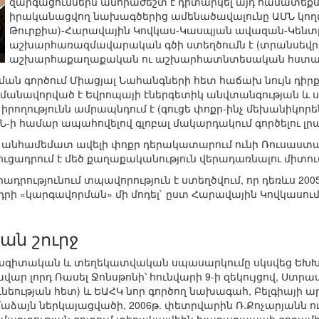
զարգացումներն անհրաժեշտ է դիտարկել այդ համատեք
իրականացվող նախագծերից ամենածավալունը ԱՄՆ կողմի
Թուրքիա)-Հարավային Կովկաս-Կասպյան ավազան-Կեն
աշխարհառազմավարական գծի ստեղծումն է (տրանսեվրա
աշխարհաքաղաքական ու աշխարհատնտեսական հստա
ն գործում Միացյալ Նահանգների հետ հաճախ նույն դիրք
պայմանավորված է Եվրոպայի էներգետիկ անվտանգության 
 իրողությունն ամրապնդում է (գուցե փոքր-ինչ մեխանիկոր
-ի համար ապահովելով գլոբալ մակարդակում գործելու լրա
 անհամեմատ ավելի փոքր դերակատարում ունի Ռուսաստան
ուցադրում է մեծ քաղաքականություն վերադառնալու միտու
ադրությունում տպավորություն է ստեղծվում, որ դեռևս 20
նդրի «կարգավորման» մի մոդել` ըստ Հարավային Կովկաս
ան շուրջ
վանագիտական և տեղեկատվական սպասարկումը սկսվեց ԵԽ
ր լորդ Ռասել Ջոնսթոնի՝ հունվարի 9-ի զեկույցով, Ստրա
ւնեության հետ) և ԵԱՀԿ նոր գործող նախագահ, Բելգիայի
աձայն ներկայացվածի, 2006թ. փետրվարին Ռ.Քոչարյանն 