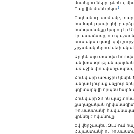
մոտեցումները, թերևս, մի
3
Բաքվին մանևրելու
։
Ընդհանուր առմամբ, տար
համարել գազի գնի բարձ
հանգամանքը կարող էր Մո
էր պատճառը, որ պաշտո
ռուսական գազի գնի շուր
շրջանակներում սեփական
Արդեն այս տարվա հունվ
անվտանգության պայմանա
առաջին փոխվարչապետ, 
Հունվարի առաջին կեսին Բ
անդամ յուրաքանչյուր եր
կդիտարկվի որպես հարձա
Հունվարի 23-ին պաշտոնա
քաղաքական-դիվանագիտակ
Ռուսաստանի հավանական 
կրկնել է Իվանովը։
Եվ վերջապես, ԶԼՄ-ում հ
Հայաստանի ու Ռուսաստա