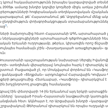
 էլ կրում հակամարտությունն իրապես կարգավորված տեսնե
2005թ. ամառը խնդիր կդրվեր կողմերի միջև առկա շփումնե
երությունների հոգեբանական-տեղեկատվական մշակման ի
արագայում, թե՛ Հայաստանում, թե՛ Ադրբեջանում մենք ա
ն-ընդդիմություն փոխգործակցության տրամաբանություննե
5
ռաջ
։
ւնների ձախողումից հետո Հայաստանի ԱԳՆ արտահայտած լ
 ներկայացուցիչների արտահայտած դժգոհությունների հետ
կան Երևանի ուղղությամբ, թերևս, կիրառվեն որոշ ճնշամ
մ նույնպես համաձայն չէին «խաղաղապահ առաքելության»
ւն։
մ Ռուսաստանի պաշտպանության նախարար Սերգեյ Իվանով
որի» ստեղծման վերաբերյալ) նույնպես հարկ է դիտարկել 
տում։ Բացառված չէ, որ Մոսկվայում փորձում են «Կասֆ
ի ցանկացած «ճեղքման» արդյունքում Հարավային Կովկ
րքերի թուլացումից։ Հետևաբար, «Կասֆորը» դիտարկվում 
ն խոչընդոտող լրացուցիչ համակարգ։
գրավ էին փետրվարի 14-ին Երևանում այդ երկրի արտաքի
ւնները` կապված Իրան-Հայաստան նավթամուղի կառուցման
անգնման հետ։ Ակնհայտ է, որ Արցախյան խնդրի «կարգա
ջափակում) Թեհրանում դիտարկում են որպես ուղղակի 