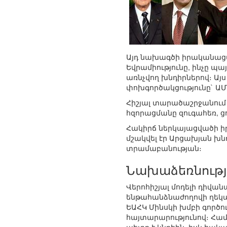
Այդ նախագծի իրականացմա
Եվրամիությունը, ինչը 
առնչվող խնդիրներով։ Այս
փոխգործակցությունը` ԱՄՆ
Հիշյալ տարածաշրջանում
հզորացմանը զուգահեռ, ց
Հակիրճ ներկայացվածի իր
մշակվել էր Արցախյան խ
տրամաբանության։
Նախաձեռնությ
Վերոհիշյալ մոդելի դի
ենթահանձնաժողովի ղեկավա
ԵԱՀԿ Մինսկի խմբի գործո
հայտարարությունով։ Համ