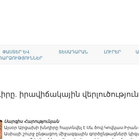
ՓԱՍՏԵՐ ԵՎ
ՏԵՍԱԴԱՐԱՆ
ԼՈՒՐԵՐ
Ա
ԴԱՐՁՈՒԹՅՈՒՆՆԵՐ
րը. իրավիճակային վերլուծություն
Սարգիս Հարությունյան
Այսօր Արցախի խնդիրը հայտնվել է Սև ծով-Կովկաս-Իր
Ասիայի շուրջ ընթացող միջազգային գործընթացների կի