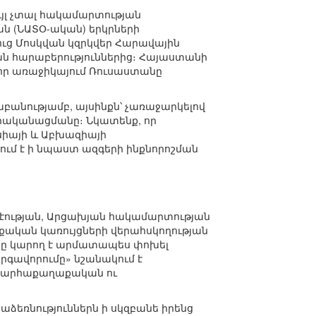
ւյլ չտալ հակամարտության
ան (ՆԱՏՕ-ական) երկրների
ւց Մոսկվան կզրկվեր Հարավային
կան հարաբերություններից։ Հայաստանի
որ առաջիկայում Ռուսաստանը
անությամբ, այսինքն՝ չառաջարկելով
իրականացմանը։ Նկատենք, որ
սիայի և Աբխազիայի
ծում է ի նպաստ ազգերի ինքնորոշման
տ էության, Արցախյան հակամարտության
ական կառույցների վերահսկողության
նչը կարող է արմատապես փոխել
գավորումը» նշանակում է
շխարհաքաղաքական ու
ձեռնություններն ի սկզբանե իրենց