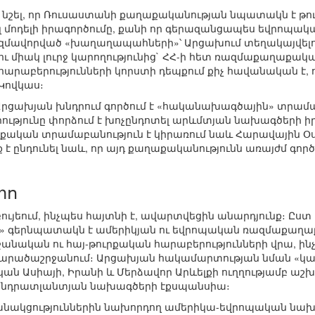
 նշել, որ Ռուսաստանի քաղաքականության նպատակն է թո
 մոդելի իրագործումը, քանի որ գերազանցապես եվրոպակ
զմավորված «խաղաղապահների»՝ Արցախում տեղակայվելո
ու միակ լուրջ կարողությունից` ՀՀ-ի հետ ռազմաքաղաքա
րաբերությունների կորստի դեպքում քիչ հավանական է, 
Կովկաս։
Արցախյան խնդրում գործում է «հականախագծային» տրամաբ
րությունը փորձում է խոչընդոտել արևմտյան նախագծերի 
ական տրամաբանություն է կիրառում նաև Հարավային Օ
 է ընդունել նաև, որ այդ քաղաքականությունն առայժմ գոր
տո
ույեում, ինչպես հայտնի է, ավարտվեցին անարդյունք։ Ըս
» գերնպատակն է ամերիկյան ու եվրոպական ռազմաքաղաք
անական ու հայ-թուրքական հարաբերությունների վրա, ի
արածաշրջանում։ Արցախյան հակամարտության նման «կար
ան Ասիայի, Իրանի և Մերձավոր Արևելքի ուղղությամբ ա
դրատլանտյան նախագծերի էքսպանսիա։
բանակցություններին նախորդող ամերիկա-եվրոպական նախա