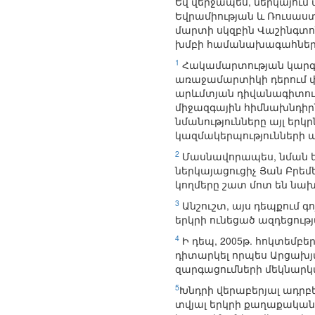
Եվ վերջապես, ներկայում
Եվրամիության և Ռուսաստ
մարտի սկզբին Վաշինգտո
խմբի համանախագահներ
1
Հակամարտության կարգավ
առաջամարտիկի դերում փ
արևմտյան դիվանագիտութ
միջազգային հիմնախնդիրն
նմանությունները այլ ե
կազմակերպությունների 
2
Մասնավորապես, նման ենթ
ներկայացուցիչ Յան Բրեմ
կողմերը շատ մոտ են նա
3
Անշուշտ, այս դեպքում գ
երկրի ունեցած ազդեցութ
4
Ի դեպ, 2005թ. հոկտեմբ
դիտարկել որպես Արցախյ
զարգացումների մեկնարկ
5
Խնդրի վերաբերյալ ադր
տվյալ երկրի քաղաքական