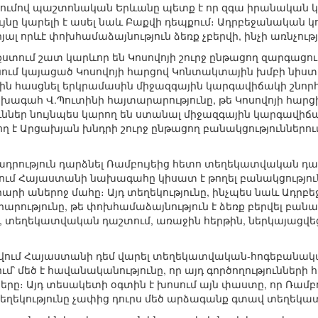
ռումով պաշտոնական Երևանը պետք է որ զգա իրանական 
ույնը կարելի է ասել նաև Բաքվի դեպքում։ Ադրբեջանական 
ալ որևէ փոխհամաձայնություն ձեռք չբերվի, ինչի առնչութ
ում շատ կարևոր են Կոսովոյի շուրջ ընթացող զարգացումն
ում կայացած Կոսովոյի հարցով Կոնտակտային խմբի նիստի 
ին հասցնել երկրամասին միջազգային կարգավիճակի շնորհ
ագահ Վ.Պուտինի հայտարարությունը, թե Կոսովոյի հարցի լ
ւններ նույնպես կարող են ստանալ միջազգային կարգավիճակ
ղ է Արցախյան խնդրի շուրջ ընթացող բանակցություններո
շադրություն դարձնել Ռամբույեից հետո տեղեկատվական 
ույեում Հայաստանի նախագահը կիսատ է թողել բանակցութ
ի աներոջ մահը։ Այդ տեղեկությունը, ինչպես նաև Ադր
արությունը, թե փոխհամաձայնություն է ձեռք բերվել բանա
լ, տեղեկատվական դաշտում, առաջին հերթին, ներկայացվեց
արվում Հայաստանի դեմ վարել տեղեկատվական-հոգեբանակա
ում՝ մեծ է հավանականությունը, որ այդ գործողությունների
րը։ Այդ տեսակետի օգտին է խոսում այն փաստը, որ Ռամբո
տեղեկությունը չափից դուրս մեծ արձագանք գտավ տեղեկ