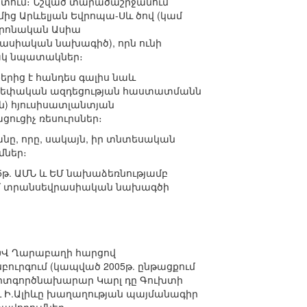
ստում։ Նշված տարածաշրջանում
ց Արևելյան Եվրոպա-Սև ծով (կամ
տրոնական Ասիա
սիական նախագիծ), որն ունի
կ նպատակներ։
երից է հանդես գալիս նաև
և սեփական ազդեցության հաստատմանն
են) հյուսիսատլանտյան
ցուցիչ ռեսուրսներ։
ը, որը, սակայն, իր տնտեսական
մներ։
05թ. ԱՄՆ և ԵՄ նախաձեռնությամբ
ում տրանսեվրասիական նախագծի
ԽՎ Ղարաբաղի հարցով
սբուրգում (կապված 2005թ. ընթացքում
 արտգործնախարար Կարլ դը Գուխտի
ու Ի.Ալիևը խաղաղության պայմանագիր