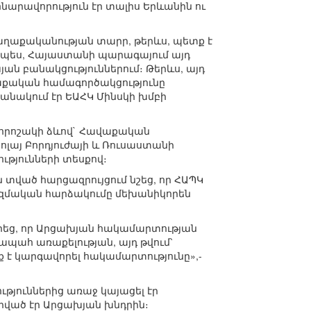
 հնարավորություն էր տալիս Երևանին ու
աղաքականության տարր, թերևս, պետք է
ապես, Հայաստանի պարագայում այդ
ան բանակցություններում։ Թերևս, այդ
քական համագործակցությունը
շանակում էր ԵԱՀԿ Մինսկի խմբի
 որոշակի ձևով` Հավաքական
լայ Բորդյուժայի և Ռուսաստանի
թյունների տեսքով։
ն տված հարցազրույցում նշեց, որ ՀԱՊԿ
ռազմական հարձակումը մեխանիկորեն
արեց, որ Արցախյան հակամարտության
ահ առաքելության, այդ թվում՝
է կարգավորել հակամարտությունը»,-
ւթյուններից առաջ կայացել էր
րված էր Արցախյան խնդրին։