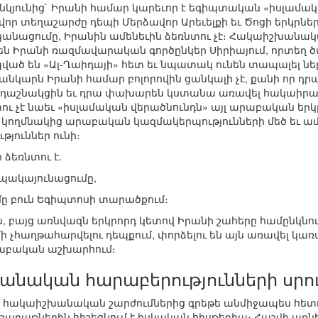
նկյունից` Իրանի համար կարեւոր է եգիպտական «իսլամակ
ր տեղաշարժը դեպի Մերձավոր Արեւելքի եւ Ծոցի երկրներ։
նացումը, Իրանին ամենեւին ձեռնտու չէ։ Հակաիշխանակ
են Իրանի ռազմավարական գործընկեր Սիրիայում, որտեղ 
պված են «Ալ-Ղաիդայի» հետ եւ նպատակ ունեն տապալել ն
անկարն Իրանի համար բոլորովին ցանկալի չէ, քանի որ դրա
ու դաշնակցին եւ դրա փախարեն կստանա առավել հակաիր
ու չէ նաեւ «իսլամական վերածնունդն» այլ արաբական երկր
 կողմնակից արաբական կազմակերպությունների մեծ եւ 
յուններ ունի։
ձեռնտու է.
պակայունացումը,
ը բուն Եգիպտոսի տարածքում։
, բայց առնվազն երկրորդ կետով Իրանի շահերը համընկնում
ի չհաղթահարվելու դեպքում, փորձելու են այն առավել կառա
աբական աշխարհում։
անական հարաբերությունների սրո
ւմ հակաիշխանական շարժումներից գրեթե անմիջապես հե
 շաբաթներին հիշեցնում է իսկական հիսթերիա։ Հաշվի առնե