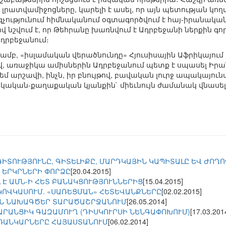
լրատվամիջոցները, կարելի է ասել, որ այն պետության կողմ
չությունում հիմնականում օգտագործվում է հայ-իրանակ
ով նշվում է, որ Թեհրանը խառնվում է Ադրբեջանի ներքին 
դրբեջանում։
մբ, «իսլամական վերածնունդը» Հյուսիսային Աֆրիկայում 
ով, առաջիկա ամիսներին Ադրբեջանում պետք է սպասել Իրա
մ արշավի, ինչն, իր բնույթով, բավական լուրջ ապակայունա
կան-քաղաքական կյանքին` միեւնույն ժամանակ վնասել
ԳԻՏՈՒԹՅՈՒՆԸ, ԳԻՏԵԼԻՔԸ, ՄԱՐԴԿԱՅԻՆ ԿԱՊԻՏԱԼԸ ԵՎ ԺՈՂ
 ԵՐԿՐՆԵՐԻ ՓՈՐՁԸ
[20.04.2015]
 Է ԱՄՆ-Ի ՀԵՏ ԲԱՆԱԿՑՈՒԹՅՈՒՆՆԵՐԻՑ
[15.04.2015]
ԿՈՎԿԱՍՈՒՄ. «ՍԱՌԵՑՄԱՆ» ՀԵՏԵՎԱՆՔՆԵՐԸ
[02.02.2015]
ԻՆ ՆԱԽԱԳԾԵՐ ՏԱՐԱԾԱՇՐՋԱՆՈՒՄ
[26.05.2014]
ՏԱՐԱՆՑԻԿ ԳԱԶԱՄՈՒՂ (ԴԻՍԿՈՒՐՍԻ ՆԵՆԳԱՓՈԽՈՒՄ)
[17.03.201
ՌԱՆԿԱՐՆԵՐԸ ՀԱՅԱՍՏԱՆՈՒՄ
[06.02.2014]