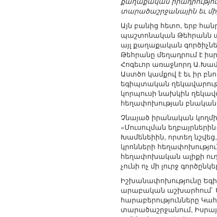
քաղաքական իրադրությու
տարածաշրջանային եւ մի
Այն բանից հետո, երբ հ
պաշտոնական Թեհրանն աջ
այլ քաղաքական գործիչնե
Թեհրանը մեղադրում է իս
Հոգեւոր առաջնորդ Ա.Խամ
Աստծո կամքով է եւ իր բն
եգիպտական ղեկավարությ
կորպուսի նախկին ղեկավ
հեղափոխության բնական շ
Չնայած իրանական կողմի
«Մուսուլման եղբայրներ
Խամենեիին, որտեղ նշվեց
կրոնների հեղափոխությու
հեղափոխական ալիքի ուղղվ
չունի ոչ մի լուրջ գործը
Իշխանափոխությունը Եգի
արաբական աշխարհում` Ս
հարաբերությունները Կահ
տարածաշրջանում, Իսրայե