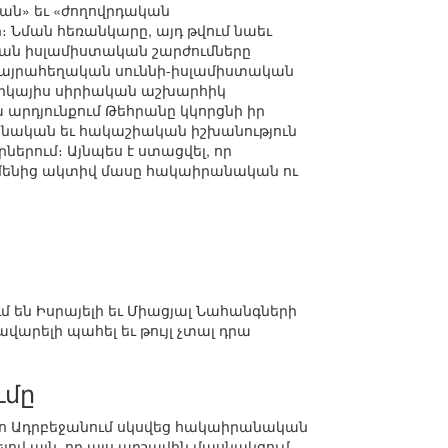
ան» եւ «ժողովրդական
 Նման հեռանկարը, այդ թվում նաեւ
ան իսլամիստական շարժումները
ծայրահեղական սուննի-իսլամիստական
երկայիս սիրիական աշխարհիկ
 արդյունքում Թեհրանը կկորցնի իր
անական եւ հակաշիական իշխանություն
ներում։ Այնպես է ստացվել, որ
ամենից ակտիվ մասը հակաիրանական ու
 են Իսրայելի եւ Միացյալ Նահանգների
վարելի պահել եւ թույլ չտալ դրա
ւմը
տո Ադրբեջանում սկսվեց հակաիրանական
լով այն, որ այս արշավին մասնակցում