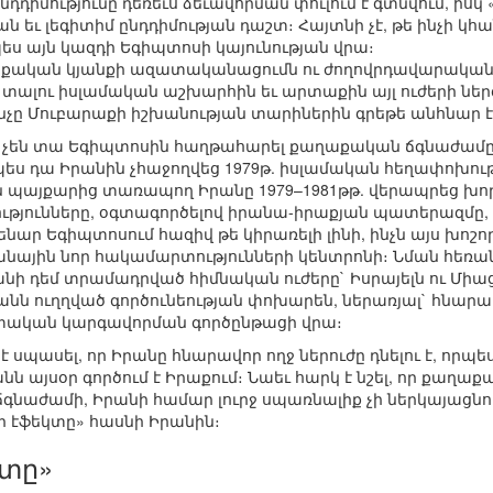
դիմությունը դեռեւս ձեւավորման փուլում է գտնվում, իսկ 
 եւ լեգիտիմ ընդդիմության դաշտ։ Հայտնի չէ, թե ինչի կհ
պես այն կազդի Եգիպտոսի կայունության վրա։
քական կյանքի ազատականացումն ու ժողովրդավարական 
ն տալու իսլամական աշխարհին եւ արտաքին այլ ուժերի ն
ինչը Մուբարաքի իշխանության տարիներին գրեթե անհնար է
յլ չեն տա Եգիպտոսին հաղթահարել քաղաքական ճգնաժամ
պես դա Իրանին չհաջողվեց 1979թ. իսլամական հեղափոխու
 պայքարից տառապող Իրանը 1979–1981թթ. վերապրեց խոր 
ությունները, օգտագործելով իրանա-իրաքյան պատերազմը, 
ենար Եգիպտոսում հազիվ թե կիրառելի լինի, ինչն այս խո
անային նոր հակամարտությունների կենտրոնի։ Նման հեռ
րանի դեմ տրամադրված հիմնական ուժերը` Իսրայելն ու Միա
անն ուղղված գործունեության փոխարեն, ներառյալ` հնար
տական կարգավորման գործընթացի վրա։
 է սպասել, որ Իրանը հնարավոր ողջ ներուժը դնելու է, որ
նն այսօր գործում է Իրաքում։ Նաեւ հարկ է նշել, որ քաղ
ճգնաժամի, Իրանի համար լուրջ սպառնալիք չի ներկայացնո
յի էֆեկտը» հասնի Իրանին։
կտը»