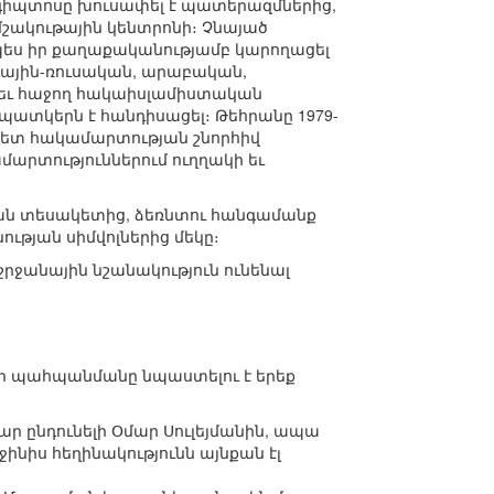
գիպտոսը խուսափել է պատերազմներից,
մշակութային կենտրոնի։ Չնայած
նպես իր քաղաքականությամբ կարողացել
դային-ռուսական, արաբական,
վ եւ հաջող հակաիսլամիստական
կերն է հանդիսացել։ Թեհրանը 1979-
ի հետ հակամարտության շնորհիվ
արտություններում ուղղակի եւ
ան տեսակետից, ձեռնտու հանգամանք
ւթյան սիմվոլներից մեկը։
ջանային նշանակություն ունենալ
որի պահպանմանը նպաստելու է երեք
ար ընդունելի Օմար Սուլեյմանին, ապա
ինիս հեղինակությունն այնքան էլ