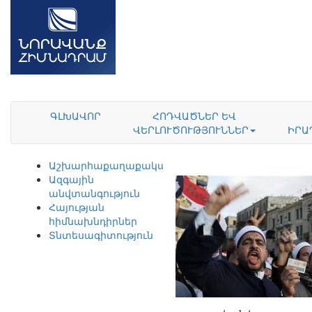
ԳԼԽԱՎՈՐ
ՀՈԴՎԱԾՆԵՐ ԵՎ
ՎԵՐԼՈՒԾՈՒԹՅՈՒՆՆԵՐ
ԻՐԱ
Աշխարհաքաղաքականություն
Ազգային
անվտանգություն
Հայության
հիմնախնդիրներ
Տնտեսագիտություն