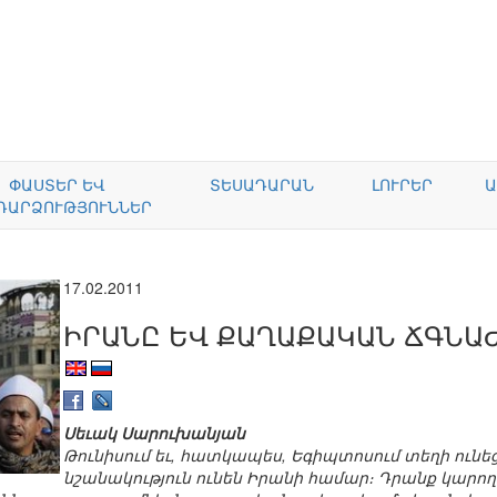
ՓԱՍՏԵՐ ԵՎ
ՏԵՍԱԴԱՐԱՆ
ԼՈՒՐԵՐ
Ա
ԴԱՐՁՈՒԹՅՈՒՆՆԵՐ
17.02.2011
ԻՐԱՆԸ ԵՎ ՔԱՂԱՔԱԿԱՆ ՃԳՆԱ
Սեւակ Սարուխանյան
Թունիսում եւ, հատկապես, Եգիպտոսում տեղի ունե
նշանակություն ունեն Իրանի համար։ Դրանք կարող 