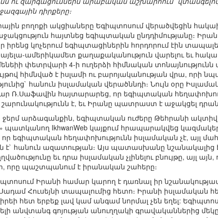
նն ու զարգացումներն արաբական աշխարհում` վտանգելո
ջազգային դիրքերը։
անրային բողոքի ակցիաները Եգիպտոսում վերածվեցին հա
ակցություն հայտնեց եգիպտական ընդդիմությանը։ Իրանի
ր իրենց կոչերում եգիպտացիներին հորդորում էին տապալել
րայելա-ամերիկամետ քաղաքականություն վարելու եւ հակաի
ենեիի փետրվարի 4-ի ուղերձի հիմնական տոնայնությունն 
ույթով հիմնված է իսլամի ու բարոյականության վրա, որի 
ունից` հանուն իսլամական վերածննդի։ Նույն օրը Իսլ
ար Ռ.Սաֆավին հայտարարեց, որ եգիպտական հեղափոխու
արունակությունն է, եւ Իրանը պատրաստ է աջակցել դրան
 ջերմ արձագանքին, եգիպտական ուժերը Թեհրանի ակտիվաց
ին» պատկանող IkhwanWeb կայքում հրապարակվեց կազմա
, որ եգիպտական հեղափոխությունն իսլամական չէ, այլ մահ
ն է` հանուն ազատության։ Այս պատասխանը նշանակալից է ո
ածությունը եւ դրա իսլամական չլինելու բնույթը, այլ այն
նկեր, որը պաշտպանում է իրանական շահերը։
պտոսում Իրանի համար կարող է դառնալ իր նշանակությամ
ադամ Հուսեյնի տապալումից հետո։ Իրանի իսլամական հ
իրեի հետ երբեք լավ կամ անգամ նորմալ չեն եղել: Եգիպտո
լի անվտանգ գոյության անուղղակի գրավականներից մեկը, 