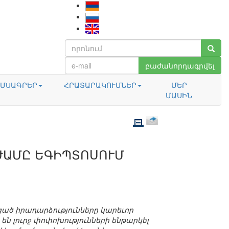
բաժանորդագրվել
ՄՍԱԳՐԵՐ
ՀՐԱՏԱՐԱԿՈՒՄՆԵՐ
ՄԵՐ
ՄԱՍԻՆ
ԺԱՄԸ ԵԳԻՊՏՈՍՈՒՄ
ցած իրադարձությունները կարեւոր
են լուրջ փոփոխությունների ենթարկել