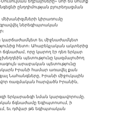
«Մուսուլման եղբայրները» նոր են մուտք
անգեցնի ընդդիմության բյուրեղացման
մեխանիզմների կիրառումը
երգրավվել ներեգիպտական
ր։
ը կարճաժամկետ եւ միջնաժամկետ
թյունից հետո։ Ահաբեկչական ակտերից
ճգնաժամ, որը կարող էր դեռ երկար
չխեղդեին պետությունը կազմալուծող
շորագույն արաբական պետությունը
անկարն Իրանի համար առավել քան
ցյալ Նահանգները, Իրանի միջուկային
ավոր ռազմական հարվածն Իրանին,
պեսզի երկարաձգի նման կարգավորումը.
աքական ճգնաժամը Եգիպտոսում, ի
ւմ, եւ դժվար թե եգիպտական