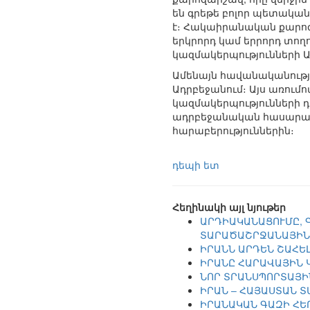
են գրեթե բոլոր պետական 
է։ Հակաիրանական քարոզ
երկրորդ կամ երրորդ տող
կազմակերպությունների Ա
Ամենայն հավանականությա
Ադրբեջանում։ Այս առում
կազմակերպությունների դե
ադրբեջանական հասարակա
հարաբերություններին։
դեպի ետ
Հեղինակի այլ նյութեր
ԱՐԴԻԱԿԱՆԱՑՈՒՄԸ, 
ՏԱՐԱԾԱՇՐՋԱՆԱՅԻՆ
ԻՐԱՆՆ ԱՐԴԵՆ ՇԱՀԵԼ
ԻՐԱՆԸ ՀԱՐԱՎԱՅԻՆ 
ՆՈՐ ՏՐԱՆՍՊՈՐՏԱՅ
ԻՐԱՆ – ՀԱՅԱՍՏԱՆ 
ԻՐԱՆԱԿԱՆ ԳԱԶԻ ՀԵ