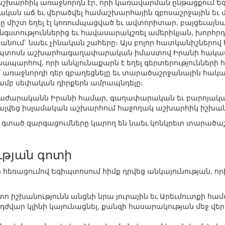
խարհիկ առաջնորդն էր, որի կառավարման ընթացքում Ե
կան աճ եւ վերածվել համաշխարհային զբոսաշրջային եւ 
ը միշտ եղել էլ կոռումպացված եւ ավտորիտար, բայցեւայ
նգստություններից եւ հավասարակշռել ամերիկյան, խորհր
ջանում` նաեւ չինական շահերը։ Այս բոլոր հատկանիշներո
պտոսն աշխարհագաղափարական իմաստով Իրանի հակապատ
ճանապարհով, որի անկյունաքարն է եղել գերտերություններ
առաջնորդի դեր զբաղեցնելը եւ տարածաշրջանային հակամ
ամբ սեփական դիրքերն ամրապնդելը։
հրաժարականն Իրանի համար, գաղափարական եւ բարոյակ
պալվեց իսլամական աշխարհում հաջողակ աշխարհիկ իշխանո
 գտած զարգացումները կարող են նաեւ կոնկրետ տարածաշր
ւթյան գոտի
ի հեռացումով Եգիպտոսում հիմք դրվեց անկայունության, 
ո իշխանությունն անցնի նրա յուրային եւ Արեւմուտքի համ
դժվար կլինի կայունացնել, քանզի հասարակության մեջ վերջ