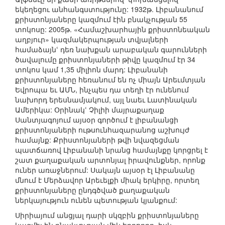
եկեղեցու անհանգստությունը: 1932թ. Լիբանանում
քրիստոնյաները կազմում էին բնակչության 55
տոկոսը: 2005թ. «Համաշխարհային քրիստոնեական
աղբյուր» կազմակերպության տվյալների
համաձայնՙ դեռ նախքան արաբական գարունների
ծավալումը քրիստոնյաների թիվը կազմում էր 34
տոկոս կամ 1,35 միլիոն մարդ: Լիբանանի
քրիստոնյաները հեռանում են ոչ միայն Արեւմտյան
Եվրոպա եւ ԱՄՆ, ինչպես դա տեղի էր ունենում
նախորդ երեսնամյակում, այլ նաեւ Լատինական
Ամերիկա: Օրինակՙ Չիլիի մայրաքաղաք
Սանտյագոյում այսօր գործում է լիբանանցի
քրիստոնյաների ութսունհազարանոց աշխույժ
համայնք: Քրիստոնյաների թվի նվազեցման
պատճառով Լիբանանի նրանց համայնքը կորցրել է
շատ քաղաքական արտոնյալ իրավունքներ, որոնք
ուներ առաջներում: Սակայն այսօր էլ Լիբանանը
մնում է Մերձավոր Արեւելքի միակ երկիրը, որտեղ
քրիստոնյաները ընդգծված քաղաքական
ներկայություն ունեն պետության կյանքում:
Սիրիայում անցյալ դարի սկզբին քրիստոնյաները