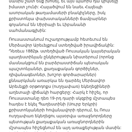
մասին շատ ենք խոսել, եւ այս պահին դա կրկնելը
իմաստ չունի: Հալածվում են նաեւ Հալեպի
ասորական թաղամասերի բնակիչները, իսկ
քրիստոնյա փախստականների ճամբարներ
գոյանում են Սիրիայի եւ Լիբանանի
սահմանագլխին:
Ռուսաստանում ուշադրությամբ հետեւում են
Մերձավոր Արեւելքում ստեղծված իրավիճակին:
Դեռեւս 1882թ. ստեղծված Ռուսական կայսերական
պաղեստինյան ընկերության նիստերում (որոնց
մասնակցում են բարձրաստիճան պետական
պաշտոնյաներ, քաղաքական գործիչներ,
դիվանագետներ, խոշոր գործարարներ)
քննարկման առարկա են դարձել Մերձավոր
Արեւելքի օրթոդոքս (ուղղափառ) եկեղեցիների
աղետալի վիճակի հարցերը: Հարկ է հիշել, որ
Ռուսաստանը դեռ 19-րդ դարի սկզբից մշտապես
հադես է եկել Պաղեստինի (Սուրբ Երկրի)
քրիստոնյաների հովանավորի դերում, եւ Ռուս
ուղղափառ եկեղեցու այսօրվա առաջնորդները
պետության քաղաքական առաջնորդներին
մշտապես հիշեցնում են այդ առաքելության մասին: