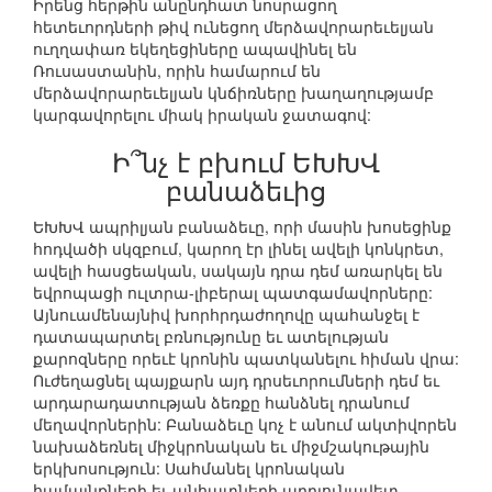
Իրենց հերթին անընդհատ նոսրացող
հետեւորդների թիվ ունեցող մերձավորարեւելյան
ուղղափառ եկեղեցիները ապավինել են
Ռուսաստանին, որին համարում են
մերձավորարեւելյան կնճիռները խաղաղությամբ
կարգավորելու միակ իրական ջատագով:
Ի՞նչ է բխում ԵԽԽՎ
բանաձեւից
ԵԽԽՎ ապրիլյան բանաձեւը, որի մասին խոսեցինք
հոդվածի սկզբում, կարող էր լինել ավելի կոնկրետ,
ավելի հասցեական, սակայն դրա դեմ առարկել են
եվրոպացի ուլտրա-լիբերալ պատգամավորները:
Այնուամենայնիվ խորհրդաժողովը պահանջել է
դատապարտել բռնությունը եւ ատելության
քարոզները որեւէ կրոնին պատկանելու հիման վրա:
Ուժեղացնել պայքարն այդ դրսեւորումների դեմ եւ
արդարադատության ձեռքը հանձնել դրանում
մեղավորներին: Բանաձեւը կոչ է անում ակտիվորեն
նախաձեռնել միջկրոնական եւ միջմշակութային
երկխոսություն: Սահմանել կրոնական
համայնքների եւ անհատների արդյունավետ