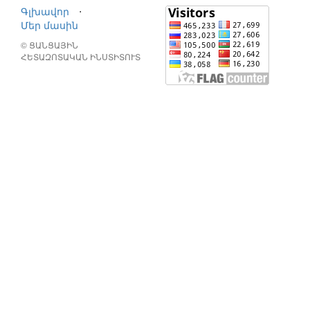
Գլխավոր
⋅
Մեր մասին
© ՑԱՆՑԱՅԻՆ
ՀԵՏԱԶՈՏԱԿԱՆ ԻՆՍՏԻՏՈՒՏ