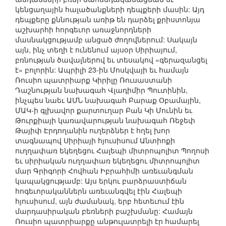
կենցաղային հալածանքների դեպքերի մասին: Այդ
դեպքերը քննության առիթ են դարձել քրիստոնյա
աշխարհի հորգեւոր առաջնորդների
մասնակցությամբ անցած ժողովներում: Սակայն
այն, ինչ տեղի է ունենում այսօր Սիրիայում,
բռնության ծավալներով եւ տեսակով «գերազանցել
է» բոլորին: Ապրիլի 23-ին Մոսկվայի եւ համայն
Ռուսիո պատրիարք Կիրիլը Ռուսաստանի
Դաշնության նախագահ Վլադիմիր Պուտինին,
ինչպես նաեւ ԱՄՆ նախագահ Բարաք Օբամային,
ՄԱԿ-ի գլխավոր քարտուղար Բան Կի Մունին եւ
Թուրքիայի կառավարության նախագահ Ռեջեփ
Թայիփ Էրդողանին ուղերձներ է հղել խոր
տագնապով Սիրիայի հյուսիսում Անտիոքի
ուղղափառ եկեղեցու Հալեպի միտրոպոլիտ Պողոսի
եւ սիրիական ուղղափառ եկեղեցու միտրոպոլիտ
մար Գրիգորի Հովհան Իբրահիմի առեւանգման
կապակցությամբ: Այս երկու բարձրաստիճան
հոգեւորականներն առեւանգվել էին Հալեպի
հյուսիսում, այն ժամանակ, երբ հետեւում էին
մարդասիրական բեռների բաշխմանը: Համայն
Ռուսիո պատրիարքը անթուլատրելի էր համարել