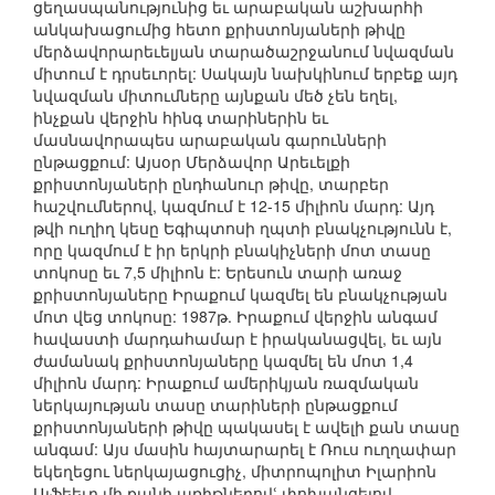
ցեղասպանությունից եւ արաբական աշխարհի
անկախացումից հետո քրիստոնյաների թիվը
մերձավորարեւելյան տարածաշրջանում նվազման
միտում է դրսեւորել: Սակայն նախկինում երբեք այդ
նվազման միտումները այնքան մեծ չեն եղել,
ինչքան վերջին հինգ տարիներին եւ
մասնավորապես արաբական գարունների
ընթացքում: Այսօր Մերձավոր Արեւելքի
քրիստոնյաների ընդհանուր թիվը, տարբեր
հաշվումներով, կազմում է 12-15 միլիոն մարդ: Այդ
թվի ուղիղ կեսը Եգիպտոսի ղպտի բնակչությունն է,
որը կազմում է իր երկրի բնակիչների մոտ տասը
տոկոսը եւ 7,5 միլիոն է: Երեսուն տարի առաջ
քրիստոնյաները Իրաքում կազմել են բնակչության
մոտ վեց տոկոսը: 1987թ. Իրաքում վերջին անգամ
հավաստի մարդահամար է իրականացվել, եւ այն
ժամանակ քրիստոնյաները կազմել են մոտ 1,4
միլիոն մարդ: Իրաքում ամերիկյան ռազմական
ներկայության տասը տարիների ընթացքում
քրիստոնյաների թիվը պակասել է ավելի քան տասը
անգամ: Այս մասին հայտարարել է Ռուս ուղղափար
եկեղեցու ներկայացուցիչ, միտրոպոլիտ Իլարիոն
Ալֆեեւը մի քանի առիթներովՙ փոխանցելով