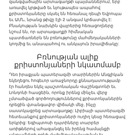
զանգվածային արտագաղթի պայմաններում, երբ
առավել կրթված եւ նյութապես ապահով
քրիստոնյաները սկսել են հեռանալ դեպի Եվրոպա
եւ ԱՄՆ, նրանց թիվը էլի 2 անգամ կրճատվել է:
Բնակության նախկին վայրերից հեռացողները
նշում են, որ արտագաղքի հիմնական
պատճառներն են բռնությունը մահմեդականների
կողմից եւ անապահով ու անկայուն իրավիճակը:
Բռնության ալիք
քրիստոնյաների նկատմամբ
Դեռ իրաքյան պատերազմի տարիներին Անգլիկան
եկեղեցու հոգեւոր առաջնորդը քննադատությամբ
էր հանդես եկել պաշտոնական Վաշինգտոնի եւ
Լոնդոնի հասցեին, որոնք իրենց մինչեւ վերջ
չմտածված գործողություններով քրիստոնյաներին
դրեցին վտանգավոր վիճակի մեջ, ինչը
սաստկացրեց արտագաղթը: Լիբիայի պատերազմի
հետեւանքով քրիստոնյաների ուղիղ կեսը հեռացավ
երկրից: Եգիպտոսի ղպտիները տարբեր
առիթներով ահազանգել են իրենց համայնքի
անդամների բռնի մահմեդականացման եւ