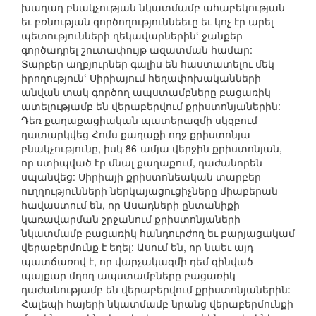
խաղաղ բնակչության նկատմամբ ահաբեկության
եւ բռնության գործողություննեեւը եւ կոչ էր արել
պետությունների ղեկավարներինՙ ջանքեր
գործադրել շուտափույթ ազատման համար:
Տարբեր աղբյուրներ գալիս են հաստատելու մեկ
իրողությունՙ Սիրիայում հեղափոխականների
անվան տակ գործող ապստամբները բացառիկ
ատելությամբ են վերաբերվում քրիստոնյաներին:
Դեռ քաղաքացիական պատերազմի սկզբում
դատարկվեց Հոմս քաղաքի ողջ քրիստոնյա
բնակչությունը, իսկ 86-ամյա վերջին քրիստոնյան,
որ ստիպված էր մնալ քաղաքում, դաժանորեն
սպանվեց: Սիրիայի քրիստոնեական տարբեր
ուղղությունների ներկայացուցիչները միաբերան
հավաստում են, որ Ասադների ընտանիքի
կառավարման շրջանում քրիստոնյաների
նկատմամբ բացառիկ հանդուրժող եւ բարյացակամ
վերաբերմունք է եղել: Ասում են, որ նաեւ այդ
պատճառով է, որ վարչակազմի դեմ զինված
պայքար մղող ապստամբները բացառիկ
դաժանությամբ են վերաբերվում քրիստոնյաներին:
Հալեպի հայերի նկատմամբ նրանց վերաբերմունքի