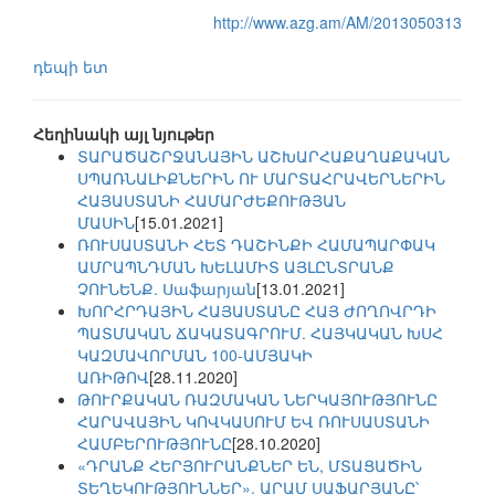
http://www.azg.am/AM/2013050313
դեպի ետ
Հեղինակի այլ նյութեր
ՏԱՐԱԾԱՇՐՋԱՆԱՅԻՆ ԱՇԽԱՐՀԱՔԱՂԱՔԱԿԱՆ
ՍՊԱՌՆԱԼԻՔՆԵՐԻՆ ՈՒ ՄԱՐՏԱՀՐԱՎԵՐՆԵՐԻՆ
ՀԱՅԱՍՏԱՆԻ ՀԱՄԱՐԺԵՔՈՒԹՅԱՆ
ՄԱՍԻՆ
[15.01.2021]
ՌՈՒՍԱՍՏԱՆԻ ՀԵՏ ԴԱՇԻՆՔԻ ՀԱՄԱՊԱՐՓԱԿ
ԱՄՐԱՊՆԴՄԱՆ ԽԵԼԱՄԻՏ ԱՅԼԸՆՏՐԱՆՔ
ՉՈՒՆԵՆՔ. Սաֆարյան
[13.01.2021]
ԽՈՐՀՐԴԱՅԻՆ ՀԱՅԱՍՏԱՆԸ ՀԱՅ ԺՈՂՈՎՐԴԻ
ՊԱՏՄԱԿԱՆ ՃԱԿԱՏԱԳՐՈՒՄ. ՀԱՅԿԱԿԱՆ ԽՍՀ
ԿԱԶՄԱՎՈՐՄԱՆ 100-ԱՄՅԱԿԻ
ԱՌԻԹՈՎ
[28.11.2020]
ԹՈՒՐՔԱԿԱՆ ՌԱԶՄԱԿԱՆ ՆԵՐԿԱՅՈՒԹՅՈՒՆԸ
ՀԱՐԱՎԱՅԻՆ ԿՈՎԿԱՍՈՒՄ ԵՎ ՌՈՒՍԱՍՏԱՆԻ
ՀԱՄԲԵՐՈՒԹՅՈՒՆԸ
[28.10.2020]
«ԴՐԱՆՔ ՀԵՐՅՈՒՐԱՆՔՆԵՐ ԵՆ, ՄՏԱՑԱԾԻՆ
ՏԵՂԵԿՈՒԹՅՈՒՆՆԵՐ». ԱՐԱՄ ՍԱՖԱՐՅԱՆԸ՝