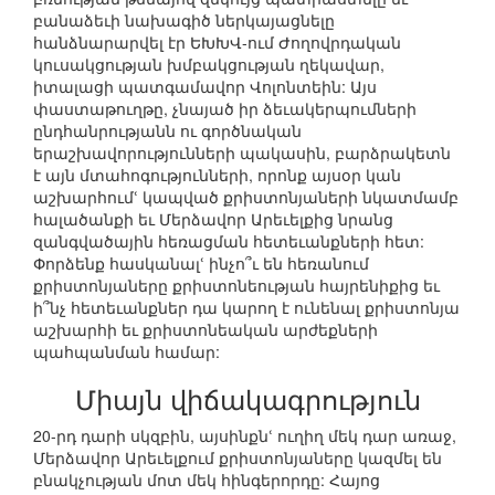
բանաձեւի նախագիծ ներկայացնելը
հանձնարարվել էր ԵԽԽՎ-ում Ժողովրդական
կուսակցության խմբակցության ղեկավար,
իտալացի պատգամավոր Վոլոնտեին: Այս
փաստաթուղթը, չնայած իր ձեւակերպումների
ընդհանրությանն ու գործնական
երաշխավորությունների պակասին, բարձրակետն
է այն մտահոգությունների, որոնք այսօր կան
աշխարհումՙ կապված քրիստոնյաների նկատմամբ
հալածանքի եւ Մերձավոր Արեւելքից նրանց
զանգվածային հեռացման հետեւանքների հետ:
Փորձենք հասկանալՙ ինչո՞ւ են հեռանում
քրիստոնյաները քրիստոնեության հայրենիքից եւ
ի՞նչ հետեւանքներ դա կարող է ունենալ քրիստոնյա
աշխարհի եւ քրիստոնեական արժեքների
պահպանման համար:
Միայն վիճակագրություն
20-րդ դարի սկզբին, այսինքնՙ ուղիղ մեկ դար առաջ,
Մերձավոր Արեւելքում քրիստոնյաները կազմել են
բնակչության մոտ մեկ հինգերորդը: Հայոց