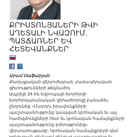
ՔՐԻՍՏՈՆՅԱՆԵՐԻ ԹՎԻ
ԱՂԵՏԱԼԻ ՆՎԱԶՈՒՄ.
ՊԱՏՃԱՌՆԵՐ ԵՎ
ՀԵՏԵՎԱՆՔՆԵՐ
Արամ Սաֆարյան
Քաղաքական վերլուծաբան, բանասիրական
գիտությունների թեկնածու
Ապրիլի 24-ին Եվրոպայի խորհրդի
խորհրդարանական վեհաժողովը բանաձեւ
ընդունեց «Մարդու իրավունքների
պաշտպանությունը կապված կրոնական եւ այլ
համոզմունքների հետ եւ կրոնական համայնքների
պաշտպանությունը բռնությունից»
վերտառությամբ: Կրոնական համայնքների դեմ
բռնության թեմայով զեկույց պատրաստելը եւ