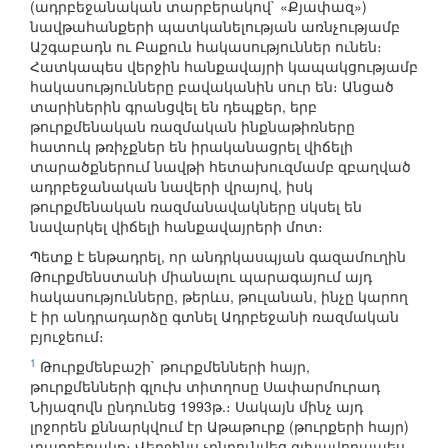
(ադրբեջանական տարբերակով` «Քյափազ»)
նավթահանքերի պատկանելության առնչությամբ
Աշգաբադն ու Բաքուն հակասություններ ունեն։
Հատկապես վերջին հանքավայրի կապակցությամբ
հակասությունները բավականին սուր են։ Անցած
տարիներին գրանցվել են դեպքեր, երբ
թուրքմենական ռազմական ինքնաթիռները
հատուկ թռիչքներ են իրականացրել վիճելի
տարածքներում նավթի հետախուզմամբ զբաղված
ադրբեջանական նավերի վրայով, իսկ
թուրքմենական ռազմանավակները սկսել են
նավարկել վիճելի հանքավայրերի մոտ։
Պետք է ենթադրել, որ անդրկասպյան գազամուղին
Թուրքմենստանի միանալու պարագայում այդ
հակասությունները, թերևս, թուլանան, ինչը կարող
է իր անդրադարձը գտնել Ադրբեջանի ռազմական
բյուջեում։
1
Թուրքմենբաշի` թուրքմենների հայր,
թուրքմենների գլուխ տիտղոսը Սափարմուրադ
Նիյազովն ընդունեց 1993թ.։ Սակայն մինչ այդ
լրջորեն քննարկվում էր Աթաթուրք (թուրքերի հայր)
տարբերակը։ Վերջինս չընդունվեց գլխավորապես