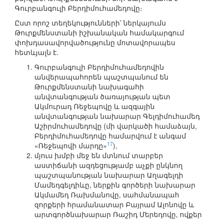
Գուրբանգուլի Բերդիմուհամեդովը։
Ըստ որոշ տեղեկությունների՝ ներկայումս
Թուրքմենստանի իշխանական համակարգում
փոխդասավորվածությունը մոտավորապես
հետևյալն է.
Գուրբանգուլի Բերդիմուհամեդովին
անվերապահորեն պաշտպանում են
Թուրքմենստանի նախագահի
անվտանգության ծառայության պետ
Ակմուրադ Ռեջեպովը և ազգային
անվտանգության նախարար Գելդիմուհամեդ
Աշիրմուհամեդովը (մի վարկածի համաձայն,
Բերդիմուհամեդովը համարվում է անգամ
17
«Ռեջեպովի մարդը»
),
մյուս խմբի մեջ են մտնում տարբեր
աստիճանի ազդեցությամբ աչքի ընկնող
պաշտպանության նախարար Աղագելդի
Մամեդգելդիևը, ներքին գործերի նախարար
Ակմամեդ Ռախմանովը, սահմանապահ
զորքերի հրամանատար Բայրամ Ալոնովը և
արտգործնախարար Ռաշիդ Մերեդովը, ովքեր