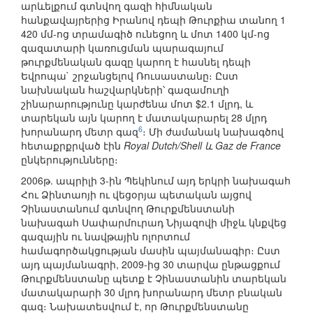
արևելքում գտնվող գազի հիմնական
հանքավայրերից Իրանով դեպի Թուրքիա տանող 1
420 մմ-ոց տրամագիծ ունեցող և մոտ 1400 կմ-ոց
գազատարի կառուցման պարագայում
թուրքմենական գազը կարող է հասնել դեպի
Եվրոպա` շրջանցելով Ռուսաստանը։ Ըստ
նախնական հաշվարկների՝ գազամուղի
շինարարությունը կարժենա մոտ $2.1 մլրդ, և
տարեկան այն կարող է մատակարարել 28 մլրդ
6
խորանարդ մետր գազ
։ Մի ժամանակ նախագծով
հետաքրքրված էին
Royal Dutch/Shell և Gaz de France
ընկերությունները։
2006թ. ապրիլի 3-ին Պեկինում այդ երկրի նախագահ
Հու Ձինտաոյի ու վեցօրյա պետական այցով
Չինաստանում գտնվող Թուրքմենստանի
նախագահ Սափարմուրադ Նիյազովի միջև կնքվեց
գազային ու նավթային ոլորտում
համագործակցության մասին պայմանագիր։ Ըստ
այդ պայմանագրի, 2009-ից 30 տարվա ընթացքում
Թուրքմենստանը պետք է Չինաստանին տարեկան
մատակարարի 30 մլրդ խորանարդ մետր բնական
գազ։ Նախատեսվում է, որ Թուրքմենստանը