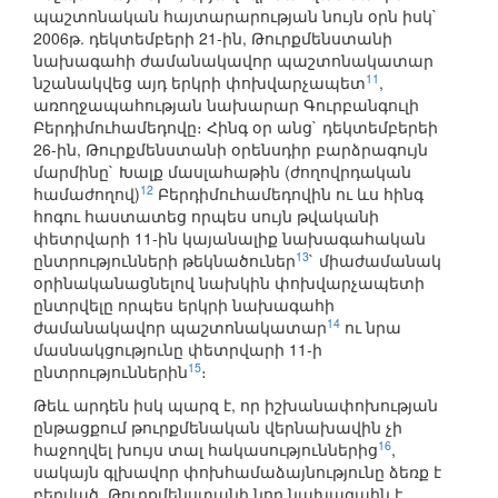
պաշտոնական հայտարարության նույն օրն իսկ`
2006թ. դեկտեմբերի 21-ին, Թուրքմենստանի
նախագահի ժամանակավոր պաշտոնակատար
11
նշանակվեց այդ երկրի փոխվարչապետ
,
առողջապահության նախարար Գուրբանգուլի
Բերդիմուհամեդովը։ Հինգ օր անց` դեկտեմբերեի
26-ին, Թուրքմենստանի օրենսդիր բարձրագույն
մարմինը` Խալք մասլահաթին (ժողովրդական
12
համաժողով)
Բերդիմուհամեդովին ու ևս հինգ
հոգու հաստատեց որպես սույն թվականի
փետրվարի 11-ին կայանալիք նախագահական
13
ընտրությունների թեկնածուներ
` միաժամանակ
օրինականացնելով նախկին փոխվարչապետի
ընտրվելը որպես երկրի նախագահի
14
ժամանակավոր պաշտոնակատար
ու նրա
մասնակցությունը փետրվարի 11-ի
15
ընտրություններին
։
Թեև արդեն իսկ պարզ է, որ իշխանափոխության
ընթացքում թուրքմենական վերնախավին չի
16
հաջողվել խույս տալ հակասություններից
,
սակայն գլխավոր փոխհամաձայնությունը ձեռք է
բերված. Թուրքմենստանի նոր նախագահն է