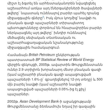
միշտ էլ ձգտել են արհեստականորեն նվազեցնել
աշխարհում առկա այդ էներգակիրների ծավալների
թվերը` նպատակ ունենալով բարձր պահել դրանց
2
միջազգային գները
։ Իսկ մյուս կողմից՝ նավթի ու
բնական գազի պաշարների տիրապետող
պետությունները փորձում են հնարավորինս բարձր
ներկայացնել այդ թվերը` խնդիր ունենալով
մեծացնել սեփական տնտեսական ու
աշխարհաքաղաքական նշանակությունը
միջազգային համակարգում։
Համաձայն
British Petroleum
ընկերության
պատրաստած
BP Statistical Review of World Energy
վերջին զեկույցի, 2005թ. ավարտին Թուրքմենստանն
ուներ 2.9 տրիլիոն խորանարդ մետր բնական գազի
(կամ աշխարհի բնական գազի ապացուցված
պաշարների 1.6%-ը` զբաղեցնելով 12-րդ տեղը) և 500
մլն բարել նավթի (կամ աշխարհի նավթի
ապացուցված պաշարների 0.05%-ից էլ քիչ)
պաշարներ։
2002թ.
Asian Development Bank
-ի աջակցությամբ
Թուրքմենստանը ձեռնամուխ եղավ իր գազային