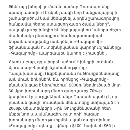
Թեև այդ խնդրի լուծման համար Ռուսաստանը
պատրաստվում է սկսել գազի նոր հանքավայրերի
շահագործում կամ մեծացնել արդեն շահագործվող
3
հանքավայրերից ստացվող գազի ծավալները
,
սակայն լուրջ խնդիր են ներկայացնում անհրաժեշտ
ժամանակի ընթացքում համապատասխան
ենթակառուցվածք ստեղծելու «Գազպրոմի»
ֆինանսական ու տեխնիկական կարողությունները։
«Գազպրոմը» պարզապես կարող է չհասցնել։
Հետևաբար, զգալիորեն աճում է խնդրի լուծման
մյուս տարբերակի նշանակությունը։
Ղազախստանը, Ուզբեկստանն ու Թուրքմենստանը
այն միակ երկրներն են, որոնցից «Գազպրոմը»
բնական գազ է ներմուծում։ 2006թ. ներմուծված մոտ
60 մլրդ խորանարդ մետր գազի շուրջ 70%-ը
կազմում էր թուրքմենականը։ Պատահական չէ, որ
բնական գազի ռուսական մենատերը ստիպված էր
2006թ. սեպտեմբերի 5-ին Թուրքմենստանի հետ
կնքել նոր պայմանագիր, ըստ որի՝ հազար
խորանարդ մետր թուրքմենական գազի դիմաց
«Գազպրոմը» պետք է վճարի $100` նախկին $65-ի