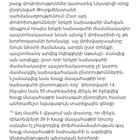
շարք փոփոխություններ կատարեց Նիյազովի օրոք
ընդունված Թուրքմենստանի
սահմանադրությունում։ Ըստ այդ
փոփոխությունների՝ երկրի նախագահի մահվան
դեպքում որպես երկրի նախագահի ժամանակավոր
պաշտոնակատար նրան պետք է փոխարինի ոչ թե
խորհրդարանի խոսնակը, այլ փոխվարչապետը
(նույն նիստի ժամանակ, արդեն ըստ օրենքի,
պաշտոնանկ արվեց Օվեզգելդի Աթաևը)։ Հանվեց
այն արգելքը, ըստ որի՝ երկրի նախագահի
ժամանակավոր պաշտոնակատարը չի կարող
մասնակցել նախագահական ընտրություններին։
Նշանակվեց նաև Խալք մասլահաթիի նոր
նախագահի ընտրության օրը` փետրվարի 14,
ինչպես նաև 55 տարեկանից մինչև 40 իջեցվեց
Խալք մասլահաթիի նախագահ ընտրվելու համար
անհրաժեշտ նվազագույն տարիքային ցենզը։
16
Այդ մասին է վկայում այն փաստը, որ մինչև
դեկտեմբերի 26-ի Խալք մասլահաթիի նիստը
այդպես էլ չհաջողվեց փոխհամաձայնության գալ
Խալք մասլահաթիի նախագահի և ազդեցիկ
Անվտանգության պետական խորհրդի