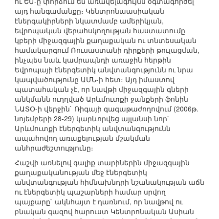
ու ԵՄ-ը փորձում են առավելագույնս օգտագործել
այդ հանգամանքը։ Կենտրոնաասիական
էներգակիրների նկատմամբ ամերիկյան,
եվրոպական վերահսկողության հաստատումը
կբերի միջազգային քաղաքական ու տնտեսական
համակարգում Ռուսաստանի դիրքերի թուլացման,
ինչպես նաև կամրապնդի առաջին հերթին
Եվրոպայի էներգետիկ անվտանգությունն ու նրա
կապվածությունը ԱՄՆ-ի հետ։ Այդ իմաստով
պատահական չէ, որ նավթի միջազգային գների
անկմանն ուղղված Արևմուտքի ջանքերի ֆոնին
ՆԱՏՕ-ի վերջին` Ռիգայի գագաթաժողովում (2006թ.
նոյեմբերի 28-29) կարևորվեց այլանսի նոր`
Արևմուտքի էներգետիկ անվտանգությունն
ապահովող առաքելության մշակման
անհրաժեշտությունը։
Հաշվի առնելով գալիք տարիներին միջազգային
քաղաքականության մեջ էներգետիկ
անվտանգության հիմնախնդրի նշանակության աճն
ու էներգետիկ պաշարների համար սրվող
պայքարը` ակնհայտ է դառնում, որ նավթով ու
բնական գազով հարուստ Կենտրոնական Ասիան