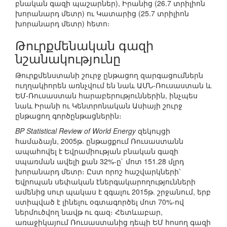
բնական գազի պաշարներ), Իրանից (26.7 տրիլիոն
խորանարդ մետր) ու Կատարից (25.7 տրիլիոն
խորանարդ մետր) հետո։
Թուրքմենական գազի
նշանակությունը
Թուրքմենստանի շուրջ ընթացող զարգացումներն
ուղղակիորեն առնչվում են նաև ԱՄՆ-Ռուսաստան և
ԵՄ-Ռուսաստան հարաբերություններին, ինչպես
նաև Իրանի ու Կենտրոնական Ասիայի շուրջ
ընթացող գործընթացներին։
BP Statistical Review of World Energy
զեկույցի
համաձայն, 2005թ. ընթացքում Ռուսաստանն
ապահովել է Եվրամիության բնական գազի
սպառման ավելի քան 32%-ը` մոտ 151.28 մլրդ
խորանարդ մետր։ Ըստ որոշ հաշվարկների՝
Եվրոպան սեփական էներգակարողությունների
ամենից սուր պակաս է զգալու 2015թ. շրջանում, երբ
ստիպված է լինելու օգտագործել մոտ 70%-ով
ներմուծվող նավթ ու գազ։ Հետևաբար,
առաջիկայում Ռուսաստանից դեպի ԵՄ հոսող գազի