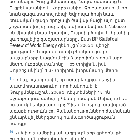
ստանալու Թուրքմենստանց, Ղազախստանից և
Ուզբեկստանից և Ադրբեջանից։ Չի բացառվում, որ
նույն գազատարով դեպի Եվրոպա հոսի նաև
ռուսական գազի որոշակի ծավալ։ Բացի այդ, ըստ
շրջանառվող ծրագրերի, նախատեսվում է Nabucco-
ին միացնել նաև Իրաքից, Պարսից ծոցից և Իրանից
կառուցվելիք գազատարները։ Ըստ BP Statistical
Review of World Energy զեկույցի՝ 2005թ. վերջի
դրությամբ Ղազախստանի բնական գազի
պաշարները կազմում էին 3 տրիլիոն խորանարդ
մետր, Ուզբեկստանինը՝ 1.85 տրիլիոն, իսկ
Ադրբեջանինը` 1.37 տրիլիոն խորանարդ մետր։
9
Ի դեպ, ուշագրավ է, որ օտարերկրյա վերջին
պատվիրակությունը, որը հանդիպել է
Թուրքմենբաշուն, 2006թ. դեկտեմբերի 18-ին
Աշգաբադում գտնվող Կենտրոնական Ասիայում ԵՄ
հատուկ ներկայացուցիչ Պիեր Մորելի գլխավորած
առաքելությունն էր։ Բանակցությունների ժամանակ
քննարկվել էներգետիկ համագործակցության
հարցը։
10
Ավելի ուշ ամերիկյան աղբյուրները գրեցին, թե
ռազմական տեղակայելու մասին