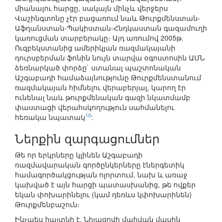
միանալու հարցը, սակայն մինչև վերջերս
Վաշինգտոնը չէր բացառում նաև Թուրքմենստան-
Աֆղանստան-Պակիստան-Հնդկաստան գազամուղի
կառուցման տարբերակը։ Այդ առումով 2005թ.
Ուզբեկստանից ամերիկյան ռազմակայանի
դուրսբերման ֆոնին նույն տարվա օգոստոսին ԱՄՆ
ձեռնարկած փորձը` ստանալ պաշտոնական
Աշգաբադի համաձայնությունը Թուրքմենստանում
ռազմակայան հիմնելու վերաբերյալ, կարող էր
ունենալ նաև թուրքմենական գազի նկատմամբ
փաստացի վերահսկողություն սահմանելու
10
հեռակա նպատակ
:
Ներքին զարգացումներ
Թե որ երկրները կլինեն Աշգաբադի
ռազմավարական գործընկերները էներգետիկ
համագործակցության ոլորտում, նախ և առաջ
կախված է այն հարցի պատասխանից, թե ովքեր
եկան փոխարինելու (կամ դեռևս կփոխարինեն)
Թուրքմենբաշուն։
Ինչպես հայտնի է, Նիյազովի մահվան մասին