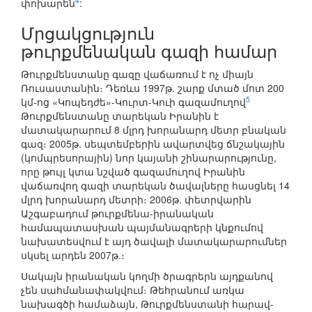
4
փոխարեն
:
Մրցակցություն
թուրքմենական գազի համար
Թուրքմենստանը գազը վաճառում է ոչ միայն
Ռուսաստանին։ Դեռևս 1997թ. շարք մտած մոտ 200
5
կմ-ոց «Կոպեդժե»-Կուրտ-Կուի գազամուղով
Թուրքմենստանը տարեկան Իրանին է
մատակարարում 8 մլրդ խորանարդ մետր բնական
գազ։ 2005թ. սեպտեմբերին ավարտվեց ճնշակային
(կոմպրեսորային) նոր կայանի շինարարությունը,
որը թույլ կտա նշված գազամուղով Իրանին
վաճառվող գազի տարեկան ծավալները հասցնել 14
մլրդ խորանարդ մետրի։ 2006թ. փետրվարին
Աշգաբադում թուրքմենա-իրանական
համապատասխան պայմանագրերի կնքումով
նախատեսվում է այդ ծավալի մատակարարումներ
սկսել արդեն 2007թ.։
Սակայն իրանական կողմի ծրագրերն այդքանով
չեն սահմանափակվում։ Թեհրանում առկա
նախագծի համաձայն, Թուրքմենստանի հարավ-