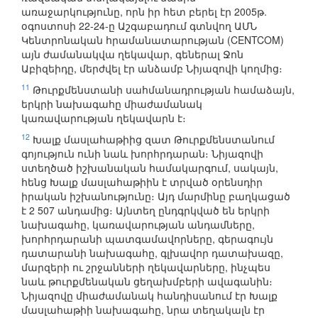
առաջարկությունը, որն իր հետ բերել էր 2005թ.
օգոստոսի 22-24-ը Աշգաբադում գտնվող ԱՄՆ
Կենտրոնական հրամանատարության (CENTCOM)
այն ժամանակվա ղեկավար, գեներալ Ջոն
Աբիզեիդը, մերժվել էր անձամբ Նիյազովի կողմից։
11
Թուրքմենստանի սահմանադրության համաձայն,
երկրի նախագահը միաժամանակ
կառավարության ղեկավարն է։
12
Խալք մասլահաթիից զատ Թուրքմենստանում
գոյություն ունի նաև խորհրդարան։ Նիյազովի
ստեղծած իշխանական համակարգում, սակայն,
հենց Խալք մասլահաթիին է տրված օրենսդիր
իրական իշխանությունը։ Այդ մարմինը բաղկացած
է 2 507 անդամից։ Այնտեղ ընդգրկված են երկրի
նախագահը, կառավարության անդամները,
խորհրդարանի պատգամավորները, գերագույն
դատարանի նախագահը, գլխավոր դատախազը,
մարզերի ու շրջանների ղեկավարները, ինչպես
նաև թուրքմենական ցեղախմբերի ավագանին։
Նիյազովը միաժամանակ հանդիսանում էր Խալք
մասլահաթիի նախագահը, նրա տեղակալն էր