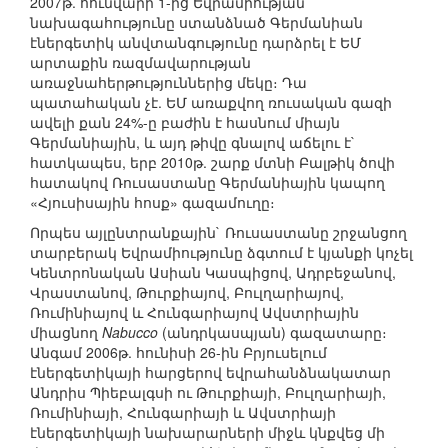
2007թ. հունվարի 1-ից Եվրամիության
նախագահությունը ստանձնած Գերմանիան
էներգետիկ անվտանգությունը դարձրել է ԵՄ
արտաքին ռազմավարության
առաջնահերթություններից մեկը։ Դա
պատահական չէ. ԵՄ առաքվող ռուսական գազի
ավելի քան 24%-ը բաժին է հասնում միայն
Գերմանիային, և այդ թիվը գնալով աճելու է`
հատկապես, երբ 2010թ. շարք մտնի Բալթիկ ծովի
հատակով Ռուսաստանը Գերմանիային կապող
«Հյուսիսային հոսք» գազամուղը։
Որպես այլընտրանքային` Ռուսաստանը շրջանցող
տարբերակ Եվրամիությունը ձգտում է կյանքի կոչել
Կենտրոնական Ասիան Կասպիցով, Ադրբեջանով,
Վրաստանով, Թուրքիայով, Բուլղարիայով,
Ռումինիայով և Հունգարիայով Ավստրիային
միացնող
Nabucco
(անդրկասպյան) գազատարը։
Անգամ 2006թ. հունիսի 26-ին Բրյուսելում
էներգետիկայի հարցերով եվրահանձնակատար
Անդրիս Պիեբալգսի ու Թուրքիայի, Բուլղարիայի,
Ռումինիայի, Հունգարիայի և Ավստրիայի
էներգետիկայի նախարարների միջև կնքվեց մի