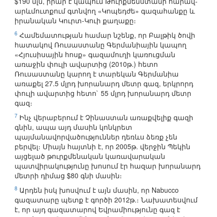
$190 մլն, իրար է կապում Թուրքմենստանի հարավ-
արևմուտքում գտնվող «Կոպեդժե» գազահանքը և
իրանական Կուրտ-Կուի քաղաքը։
6
Համեմատության համար նշենք, որ Բալթիկ ծովի
հատակով Ռուսաստանը Գերմանիային կապող
«Հյուսիսային հոսք» գազամուղի կառուցման
առաջին փուլի ավարտից (2010թ.) հետո
Ռուսաստանը կարող է տարեկան Գերմանիա
առաքել 27.5 մլրդ խորանարդ մետր գազ, երկրորդ
փուլի ավարտից հետո` 55 մլրդ խորանարդ մետր
գազ։
7
Ինչ վերաբերում է Չինաստան առաքվելիք գազի
գնին, ապա այդ մասին կոնկրետ
պայմանավորվածություններ դեռևս ձեռք չեն
բերվել։ Միայն հայտնի է, որ 2005թ. վերջին Պեկին
այցելած թուրքմենական կառավարական
պատվիրակությունը խոսում էր հազար խորանարդ
մետրի դիմաց $80 գնի մասին։
8
Արդեն իսկ խոսվում է այն մասին, որ Nabucco
գազատարը պետք է գործի 2012թ.։ Նախատեսվում
է, որ այդ գազատարով Եվրամիությունը գազ է