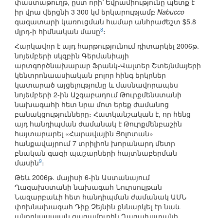
փաստաթուղթ, ըստ որի՝ Եվրամիությունը պետք է
իր վրա վերցնի 3 300 կմ երկարությամբ
Nabucco
գազատարի կառուցման համար անհրաժեշտ $5.8
8
մլրդ-ի հիմնական մասը
։
Հարկավոր է այդ հարթությունում դիտարկել 2006թ.
նոյեմբերի սկզբին Գերմանիայի
արտգործնախարար Ֆրանկ-Վալտեր Շտեյնմայերի
կենտրոնաասիական բոլոր հինգ երկրներ
կատարած այցելությունը և մասնավորապես
նոյեմբերի 2-ին Աշգաբադում Թուրքմենստանի
նախագահի հետ նրա մոտ երեք ժամանոց
բանակցությունները։ Հատկանշական է, որ հենց
այդ հանդիպման ժամանակ է Թուրքմենբաշին
հայտարարել «Հարավային Յոլոտան»
հանքավայրում 7 տրիլիոն խորանարդ մետր
բնական գազի պաշարների հայտնաբերման
9
մասին
։
Թեև 2006թ. մայիսի 6-ին Աստանայում
Ղազախստանի նախագահ Նուրսուլթան
Նազարբաևի հետ հանդիպման ժամանակ ԱՄՆ
փոխնախագահ Դիք Չեյնին քննարկել էր նաև
անդրկասպյան գազամուղին Ղազախստանի