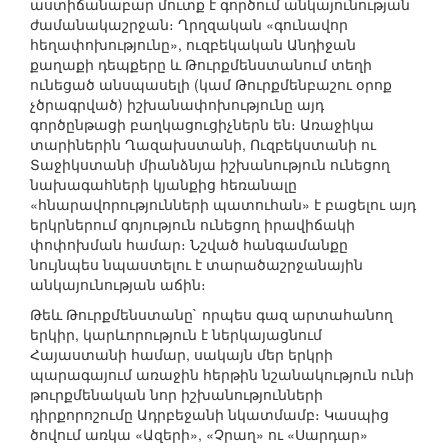
աստիճանաբար մուտք է գործում անկայունության
ժամանակաշրջան։ Ղրղզական «գունավոր
հեղափոխությունը», ուզբեկական Անդիջան
քաղաքի դեպքերը և Թուրքմենստանում տեղի
ունեցած անսպասելի (կամ Թուրքմենբաշու օրոք
չծրագրված) իշխանափոխությունը այդ
գործընթացի բաղկացուցիչներն են։ Առաջիկա
տարիներին Ղազախստանի, Ուզբեկստանի ու
Տաջիկստանի միանձնյա իշխանություն ունեցող
նախագահների կյանքից հեռանալը
«հնարավորությունների պատուհան» է բացելու այդ
երկրներում գոյություն ունեցող իրավիճակի
փոփոխման համար։ Նշված հանգամանքը
նույնպես նպաստելու է տարածաշրջանային
անկայունության աճին։
Թեև Թուրքմենստանը` որպես գազ արտահանող
երկիր, կարևորություն է ներկայացնում
Հայաստանի համար, սակայն մեր երկրի
պարագայում առաջին հերթին նշանակություն ունի
թուրքմենական նոր իշխանությունների
դիրքորոշումը Ադրբեջանի նկատմամբ։ Կասպից
ծովում առկա «Ազերի», «Չրաղ» ու «Սարդար»