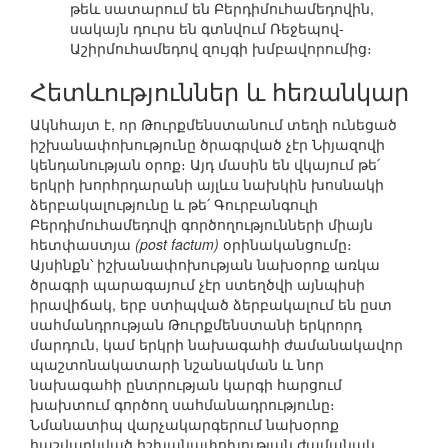
թեև սատարում են Բերդիմուհամեդովին,
սակայն դուրս են գտնվում Ռեջեպով-
Աշիրմուհամեդով զույգի խմբավորումից։
Հետևություններ և հեռանկար
Ակնհայտ է, որ Թուրքմենստանում տեղի ունեցած
իշխանափոխությունը ծրագրված չէր Նիյազովի
կենդանության օրոք։ Այդ մասին են վկայում թե՛
երկրի խորհրդարանի այլևս նախկին խոսնակի
ձերբակալությունը և թե՛ Գուրբանգուլի
Բերդիմուհամեդովի գործողությունների միայն
հետփաստյա
(post factum)
օրինականցումը։
Այսինքն՝ իշխանափոխության նախօրոք առկա
ծրագրի պարագայում չէր ստեղծվի այնպիսի
իրավիճակ, երբ ստիպված ձերբակալում են ըստ
սահմանդրության Թուրքմենստանի երկրորդ
մարդուն, կամ երկրի նախագահի ժամանակավոր
պաշտոնակատարի նշանակման և նոր
նախագահի ընտրության կարգի հարցում
խախտում գործող սահմանադրությունը։
Նմանատիպ վարչակարգերում նախօրոք
հաշվարկված իշխանափոխության ժամանակ