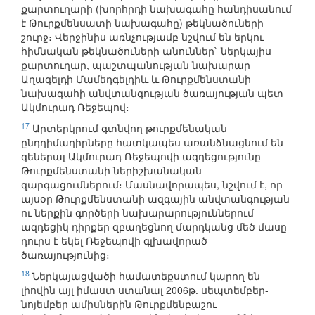
քարտուղարի (խորհրդի նախագահը հանդիսանում
է Թուրքմենսատի նախագահը) թեկնածուների
շուրջ։ Վերջինիս առնչությամբ նշվում են երկու
հիմնական թեկնածուների անուններ` ներկայիս
քարտուղար, պաշտպանության նախարար
Աղագելդի Մամեդգելդիև և Թուրքմենստանի
նախագահի անվտանգության ծառայության պետ
Ակմուրադ Ռեջեպով։
17
Արտերկրում գտնվող թուրքմենական
ընդդիմադիրները հատկապես առանձնացնում են
գեներալ Ակմուրադ Ռեջեպովի ազդեցությունը
Թուրքմենստանի ներիշխանական
զարգացումներում։ Մասնավորապես, նշվում է, որ
այսօր Թուրքմենստանի ազգային անվտանգության
ու ներքին գործերի նախարարություններում
ազդեցիկ դիրքեր զբաղեցնող մարդկանց մեծ մասը
դուրս է եկել Ռեջեպովի գլխավորած
ծառայությունից։
18
Ներկայացվածի համատեքստում կարող են
լիովին այլ իմաստ ստանալ 2006թ. սեպտեմբեր-
նոյեմբեր ամիսներին Թուրքմենբաշու