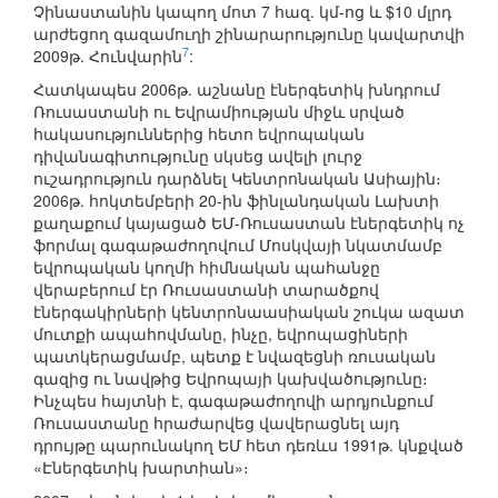
Չինաստանին կապող մոտ 7 հազ. կմ-ոց և $10 մլրդ
արժեցող գազամուղի շինարարությունը կավարտվի
7
2009թ. Հունվարին
:
Հատկապես 2006թ. աշնանը էներգետիկ խնդրում
Ռուսաստանի ու Եվրամիության միջև սրված
հակասություններից հետո եվրոպական
դիվանագիտությունը սկսեց ավելի լուրջ
ուշադրություն դարձնել Կենտրոնական Ասիային։
2006թ. հոկտեմբերի 20-ին ֆինլանդական Լախտի
քաղաքում կայացած ԵՄ-Ռուսաստան էներգետիկ ոչ
ֆորմալ գագաթաժողովում Մոսկվայի նկատմամբ
եվրոպական կողմի հիմնական պահանջը
վերաբերում էր Ռուսաստանի տարածքով
էներգակիրների կենտրոնաասիական շուկա ազատ
մուտքի ապահովմանը, ինչը, եվրոպացիների
պատկերացմամբ, պետք է նվազեցնի ռուսական
գազից ու նավթից Եվրոպայի կախվածությունը։
Ինչպես հայտնի է, գագաթաժողովի արդյունքում
Ռուսաստանը հրաժարվեց վավերացնել այդ
դրույթը պարունակող ԵՄ հետ դեռևս 1991թ. կնքված
«Էներգետիկ խարտիան»։