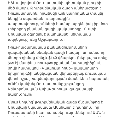
է ձևավորվում Ռուսաստանի պետական բյուջեի
մեծ մասը)։ Թուրքմենական գազը անհրաժեշտ է
Ռուսաստանին, որպեսզի այն կարողանա փակել
ներքին սպառման ու արտաքին
պարտավորությունների համար արդեն իսկ իր մոտ
չհերիքող բնական գազի պակասորդը։ Ուստի,
Մոսկվան ձգտելու է պահպանել սեփական
ազդեցությունը Աշգաբադում։
Ռուս-ղազախական բանակցությունները`
ղազախական բնական գազի հազար խորանարդ
մետրի դիմաց մինչև $140 վճարելու (ներկայիս գինը
$65 է) մասին և ռուս-թուրքական նախագիծը` Սև
ծովի հատակով «Կապույտ հոսք» գազատարի
երկրորդ գծի անցկացման վերաբերյալ, ռուսական
վերոհիշյալ ռազմավարության մասն են և նպատակ
ունեն կանխել Ռուսաստանը շրջանցող
Կենտրոնական Ասիա-Եվրոպա գազատարի
կառուցումը։
Մյուս կողմից՝ թուրքմենական գազը ճնշամիջոց է
Մոսկվայի նկատմամբ։ Ակնհայտ է դառնում, որ
Ռուսաստանի հետ հարաբերություններում ԱՄՆ-ն