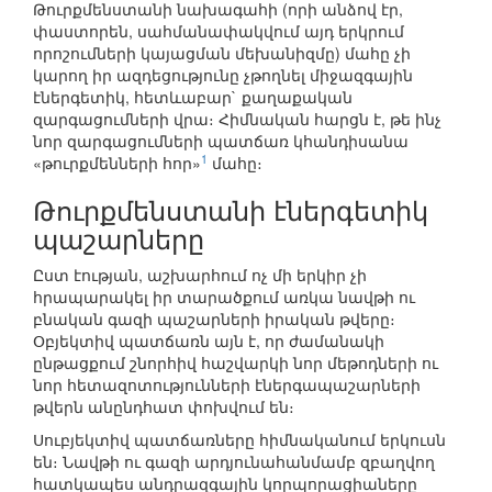
Թուրքմենստանի նախագահի (որի անձով էր,
փաստորեն, սահմանափակվում այդ երկրում
որոշումների կայացման մեխանիզմը) մահը չի
կարող իր ազդեցությունը չթողնել միջազգային
էներգետիկ, հետևաբար` քաղաքական
զարգացումների վրա։ Հիմնական հարցն է, թե ինչ
նոր զարգացումների պատճառ կհանդիսանա
1
«թուրքմենների հոր»
մահը։
Թուրքմենստանի էներգետիկ
պաշարները
Ըստ էության, աշխարհում ոչ մի երկիր չի
հրապարակել իր տարածքում առկա նավթի ու
բնական գազի պաշարների իրական թվերը։
Օբյեկտիվ պատճառն այն է, որ ժամանակի
ընթացքում շնորհիվ հաշվարկի նոր մեթոդների ու
նոր հետազոտությունների էներգապաշարների
թվերն անընդհատ փոխվում են։
Սուբյեկտիվ պատճառները հիմնականում երկուսն
են։ Նավթի ու գազի արդյունահանմամբ զբաղվող
հատկապես անդրազգային կորպորացիաները