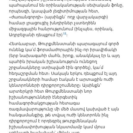
պահպանում են օրինականության սեփական ֆոնը,
որպեսզի, կապված լեգիտիմության հետ,
«ժառանգորդի» (այսինքն` ողջ վարչակարգի)
համար լրացուցիչ խնդիրներ չստեղծեն
միջազգային հանրությունում (ինչպես, օրինակ,
18
Ադրբեջանի դեպքում էր)
։
Հետևաբար, Թուրքմենստանի պարագայում գործ
ունենք կա՛մ ֆորսմաժորային ինչ-որ իրավիճակի
(երբ նախագահի մահն, իրոք, անակնկալ էր և այդ
պահին իրական իշխանություն ունեցող
շրջանակները ստիպված էին գործել), կա՛մ
հեղաշրջման հետ։ Սակայն երկու դեպքում էլ այդ
շրջանակների համար էական է արտաքին ուժի
կենտրոնների դիրքորոշումները։ Այսինքն՝
արտերկրի հետ Թուրքմենստանի նոր
իշխանությունների էներգետիկ
համագործակցության հետագա
ռազմավարությունը մի մեծ մասով կախված է այն
հանգամանքից, թե տվյալ ուժի կենտրոնն ինչ
դիրքորոշում է որդեգրել թուրքմենական
իշխանափոխության նկատմամբ կամ մյուս
սցենարի համաձայն` մինչև այդ