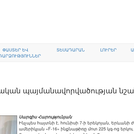
ՓԱՍՏԵՐ ԵՎ
ՏԵՍԱԴԱՐԱՆ
ԼՈՒՐԵՐ
Ա
ԴԱՐՁՈՒԹՅՈՒՆՆԵՐ
ական պայմանավորվածության նշա
Սարգիս Հարությունյան
Ինչպես հայտնի է, հունիսի 7-ի երեկոյան, Երևանի 
ամերիկյան «F-16» ինքնաթիռը մոտ 225 կգ-ոց երկո