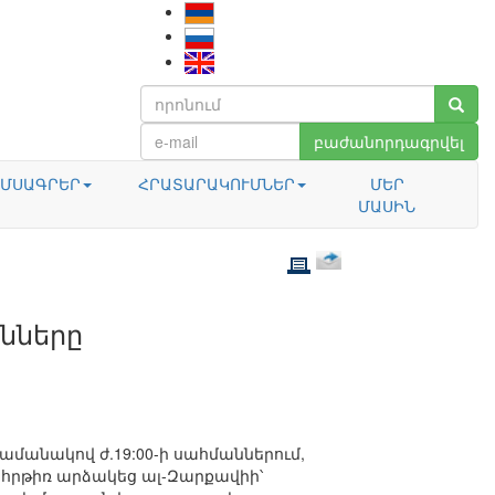
բաժանորդագրվել
ՄՍԱԳՐԵՐ
ՀՐԱՏԱՐԱԿՈՒՄՆԵՐ
ՄԵՐ
ՄԱՍԻՆ
նները
ժամանակով ժ.19:00-ի սահմաններում,
ւ հրթիռ արձակեց ալ-Զարքավիի՝