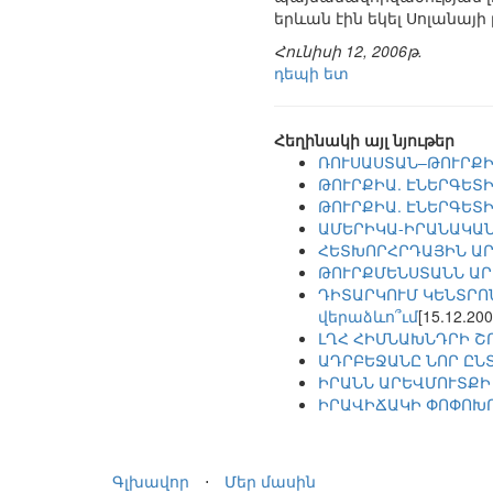
երևան էին եկել Սոլան
Հունիսի 12, 2006թ.
դեպի ետ
Հեղինակի այլ նյութեր
ՌՈՒՍԱՍՏԱՆ–ԹՈՒՐՔԻ
ԹՈՒՐՔԻԱ. ԷՆԵՐԳԵՏ
ԹՈՒՐՔԻԱ. ԷՆԵՐԳԵՏ
ԱՄԵՐԻԿԱ-ԻՐԱՆԱԿԱՆ
ՀԵՏԽՈՐՀՐԴԱՅԻՆ ԱՐ
ԹՈՒՐՔՄԵՆՍՏԱՆՆ ԱՐ
ԴԻՏԱՐԿՈՒՄ ԿԵՆՏՐՈ
վերաձևո՞ւմ
[15.12.200
ԼՂՀ ՀԻՄՆԱԽՆԴՐԻ Շ
ԱԴՐԲԵՋԱՆԸ ՆՈՐ ԸՆ
ԻՐԱՆՆ ԱՐԵՎՄՈՒՏՔԻ
ԻՐԱՎԻՃԱԿԻ ՓՈՓՈԽՈ
Գլխավոր
⋅
Մեր մասին