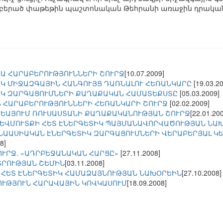
այի բերած փաթեթին պաշտոնական Թեհրանի առաջին դրա
Ա ՀԱՐԱԲԵՐՈՒԹՅՈՒՆՆԵՐԻ ՇՈՒՐՋ
[10.07.2009]
ԻԿ ՄԻՋԱԶԳԱՅԻՆ ՀԱՆԳՈՒՅՑ ԴԱՌՆԱԼՈՒ ՀԵՌԱՆԿԱՐԸ
[19.03.2
ԻԿ ԶԱՐԳԱՑՈՒՄՆԵՐԻ ՔԱՂԱՔԱԿԱՆ ՀԱՄԱՏԵՔՍՏԸ
[05.03.2009]
 ՀԱՐԱԲԵՐՈՒԹՅՈՒՆՆԵՐԻ ՀԵՌԱՆԿԱՐԻ ՇՈՒՐՋ
[02.02.2009]
ԵԱՅՈՒՄ ՌՈՒՍԱՍՏԱՆԻ ՔԱՂԱՔԱԿԱՆՈՒԹՅԱՆ ՇՈՒՐՋ
[22.01.20
ԵՎՄՈՒՏՔԻ ՀԵՏ ԷՆԵՐԳԵՏԻԿ ՊԱՅՄԱՆԱՎՈՐՎԱԾՈՒԹՅԱՆ ՆԱ
ՆԱԱՍԻԱԿԱՆ ԷՆԵՐԳԵՏԻԿ ԶԱՐԳԱՑՈՒՄՆԵՐԻ ՎԵՐԱԲԵՐՅԱԼ Կե
8]
ՈՒՐՋ. «ԱԴՐԲԵՋԱՆԱԿԱՆ ՀԱՐՑԸ»
[27.11.2008]
ՏՐՈՒԹՅԱՆ ՇԵՄԻՆ
[03.11.2008]
 ՀԵՏ ԷՆԵՐԳԵՏԻԿ ՀԱՄԱՁԱՅՆՈՒԹՅԱՆ ՆԱԽՕՐԵԻՆ
[27.10.2008]
ՒԹՅՈՒՆ ՀԱՐԱՎԱՅԻՆ ԿՈՎԿԱՍՈՒՄ
[18.09.2008]