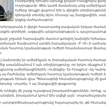
Բաղդադից հյուսիս-արևելք ընկած Բաաքուբա քա
ուղղությամբ: Թեև կարճ ժամանակ անց ամերիկյա
ուժերը դեպքի վայրում էին և վերջին տեղեկությու
կենդանի տեսնել Աբու Մուսաբ ալ-Զարքավիին, սա
կնքեց մահկանացուն:
խորհրդարանն ի վերջո հաստատեց բավական երկար ժամա
ներքին գործերի, ազգային անվտանգության և պաշտպանու
ազայի շրջանի հարավային մասում գտնվող նախկին հրեակ
րժական ճամբարում արդեն իսրայելական «‎F-16»-ի արձակ
ման հատուկ նշանակության ուժերի հրամանատար Ջամալ Ա
:
 էլ նախորդել էր ամերիկյան ու իսրայելական հատուկ ծառ
ջ առանձնանում է այն տեղեկությունը, որ երկու դեպքում է
քստոց ամերիկացիներին «ուղեկցել» էր Իրաքում «Ալ-Կաիդ
դ ալ-Ռահմանը: Ամերիկյան հատուկ նշանակության ուժերի 
ւթյան հիման վրա Պենտագոնի հետախուզությունը մի քանի 
ո նրանց «տարել» է ալ-Զարքավիի թաքստոց:
 էին ունեցել մի շարք ուշագրավ իրադարձություններ, որո
անդերձ, իրականում կրում էին ավելի լայն` տարածաշրջա
ի արտգործնախարարությունը հայտարարել էր, թե հետաձգվո