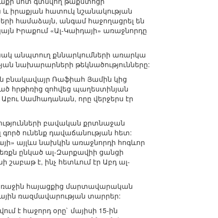
ղաքի մոտ գտնվող թաքստոցի
ն և իրաքյան հատուկ նշանակության
նների համաձայն, անգամ հաջողացրել են
կայն Իրաքում «Ալ-Կաիդայի» առաջնորդը
նակ անպտուղ քննարկումների առարկա
թյան նախարարների թեկնածությունները:
ան բնակավայր Ռաֆիահ Յամին կից
ած հրթիռից զոհվեց պաղեստինյան
բու Սամհադանան, որը վերջերս էր
այությունների բավական քրտնաջան
լ գործ ունենք դավաճանության հետ:
այի» այլևս նախկին առաջնորդի հոգևոր
ձեռքն ընկած ալ-Զարքավիի ցանցի
շաբաթ է, ինչ հետևում էր Աբդ ալ-
նք, առաջին հայացքից մարտավարական
նային ռազմավարության տարրեր:
ւմ է հաջորդ օրը` մայիսի 15-ին