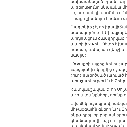
նախատեսված Իրանի արտգ
այցելությունը կկայանա 
էր, ուր հանդիպումներ ու
Իրաքի շիաների հոգևոր ա
Գաղտնիք չէ, որ իրավիճա
օգտագործում է Միացյալ 
արդյունքում ձևավորված 
ապրիլի 20-ին: Պետք է խ
համար, և մայիսի վերջին
մասին:
Մոթաքիի այցից երկու շաբ
«վեցնյակի» կողմից մշակ
շուրջ ստեղծված լարված
առաջարկությունն է Թեհ
Հատկանշական է, որ Սոլա
աշխատանքները, որոնք դա
Եվս մեկ ուշագրավ հանգա
միջազգային գները Նյու Յ
ենթադրել, որ բորսաներու
կհանդարտվի, այլ որ նր
պայմանավորվածության լուր