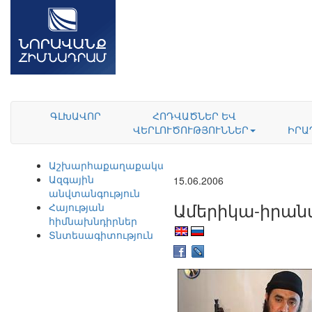
ԳԼԽԱՎՈՐ
ՀՈԴՎԱԾՆԵՐ ԵՎ
ՎԵՐԼՈՒԾՈՒԹՅՈՒՆՆԵՐ
ԻՐԱ
Աշխարհաքաղաքականություն
Ազգային
15.06.2006
անվտանգություն
Ամերիկա-իրան
Հայության
հիմնախնդիրներ
Տնտեսագիտություն