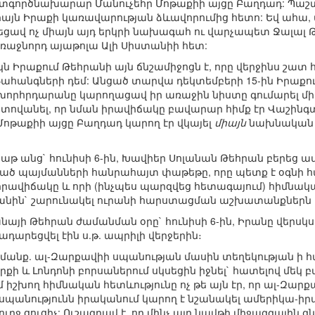
ործնախարար Մանուչեհր Մոթաքիի այցը Բաղդադ: Պաշտո
միայն Իրաքի կառավարության ձևավորումից հետո: Եվ ահա, 
նեցավ ոչ միայն այդ երկրի նախագահ ու վարչապետ Ջալալ Թ
ռաջնորդ այաթոլա Ալի Սիստանիի հետ:
կն Իրաքում Թեհրանի այն ճնշամիջոցն է, որը վերջինս շ
Նահանգների դեմ: Անցած տարվա դեկտեմբերի 15-ին Իրաքո
խորհրդարանը կարողացավ իր առաջին նիստը գումարել միայ
ոստովանել, որ նման իրավիճակը բավարար հիմք էր Վաշինգ
 Մոթաքիի այցը Բաղդադ կարող էր վկայել
միայն
նախնական 
աթ անց` հունիսի 6-ին, Խավիեր Սոլանան Թեհրան բերեց ավե
ված պայմանների հանրահայտ փաթեթը, որը պետք է օգնի 
 իրավիճակը և որի (ինչպես պարզվեց հետագայում) հիմնա
րանին` շարունակել ուրանի հարստացման աշխատանքներն 
նայի Թեհրան ժամանման օրը` հունիսի 6-ին, Իրանը վերս
դարեցվել էին ս.թ. ապրիլի վերջերին։
մանք. ալ-Զարքավիի սպանության մասին տեղեկության ի 
որքի և Լոնդոնի բորսաներում սկսեցին իջնել` հատելով մեկ 
մ իշխող հիմնական հետևությունը ոչ թե այն էր, որ ալ-Զա
ա սպանությունն իրականում կարող է նշանակել ամերիկա
ջ ցուցիչ: Ուշագրավ է, որ մինչ այդ նավթի միջազգային գնե