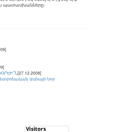
կան պատասխանները։
009]
09]
ԽՕՐԵԻ՞Ն
[27.12.2008]
նտրոնական Ասիայի նոր