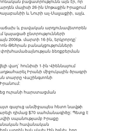
նական բացատրությունն այն էր, որ
արդեն մայիսի 26-ին Մոթաքին Իրաքում
ալաբանիի և Նուրի ալ-Մալյաքիի, այլև
ատ հաճախ և բավական արդյունավետորեն
ւմ կայացած ընտրությունների
ն 2006թ. մարտի 16-ին, երկրորդը`
տոն-Թեհրան բանակցությունների
փոխհամաձայնության ձեռքբերման
լի վաղ` հունիսի 1-ին Վիեննայում
հաղթահարել Իրանի միջուկային ծրագրի
կան տարրը Վաշինգտոնի
Իրանում:
կսեց ուրանի հարստացման
հայտ գալուց անմիջապես հետո նավթի
բարելի դիմաց $70 սահմանագիծը: Պետք է
րքավիի սպանությամբ Իրաքը
-իրանական հավանական
րն արդեն իսկ սկսել էին իջնել, երբ