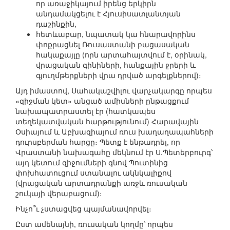
որ առաջիկայում իրենց երկիրն
անդամակցելու է Հյուսիսատլանտյան
դաշինքին,
հետևաբար, նպատակ կա հնարավորինս
փոքրացնել Ռուսաստանի բացասական
հակաքայլը (որն արտահայտվում է, օրինակ,
վրացական գինիների, հանքային ջրերի և
գյուղմթերքների վրա դրված արգելքներով)։
Այդ իմաստով, Սահակաշվիլու վարչակարգը որպես
«զիջման կետ» անցած ամիսների ընթացքում
նախապատրաստել էր (հատկապես
տեղեկատվական հարթությունում) Հարավային
Օսիայում և Աբխազիայում ռուս խաղաղապահների
դուրսբերման հարցը։ Պետք է ենթադրել, որ
Վրաստանի նախագահը մեկնում էր Ս.Պետերբուրգ՝
այդ կետում զիջումների գնով Պուտինից
փոխհատուցում ստանալու ակնկալիքով
(վրացական արտադրանքի առջև ռուսական
շուկայի վերաբացում)։
Ինչո՞ւ չստացվեց պայմանավորվել։
Ըստ ամենայնի, ռուսական կողմը՝ որպես