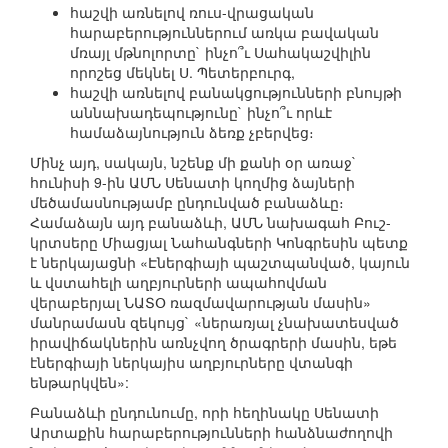
հաշվի առնելով ռուս-վրացական
հարաբերություններում առկա բավական
մռայլ մթնոլորտը` ինչո՞ւ Սահակաշվիլին
որոշեց մեկնել Ս. Պետերբուրգ,
հաշվի առնելով բանակցությունների բնույթի
աննախադեպությունը` ինչո՞ւ որևէ
համաձայնություն ձեռք չբերվեց։
Մինչ այդ, սակայն, նշենք մի քանի օր առաջ`
հունիսի 9-ին ԱՄՆ Սենատի կողմից ձայների
մեծամասնությամբ ընդունված բանաձևը։
Համաձայն այդ բանաձևի, ԱՄՆ նախագահ Բուշ-
կրտսերը Միացյալ Նահանգների Կոնգրեսին պետք
է ներկայացնի «Էներգիայի պաշտպանված, կայուն
և վստահելի աղբյուրների ապահովման
վերաբերյալ ՆԱՏՕ ռազմավարության մասին»
մանրամասն զեկույց` «ներառյալ չնախատեսված
իրավիճակներին առնչվող ծրագրերի մասին, եթե
էներգիայի ներկայիս աղբյուրները վտանգի
ենթարկվեն»:
Բանաձևի ընդունումը, որի հեղինակը Սենատի
Արտաքին հարաբերությունների հանձնաժողովի