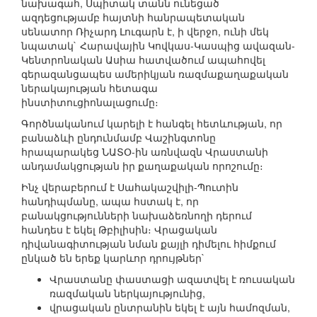
նախագահ, Սպիտակ տանն ունեցած
ազդեցությամբ հայտնի հանրապետական
սենատոր Ռիչարդ Լուգարն է, ի վերջո, ունի մեկ
նպատակ` Հարավային Կովկաս-Կասպից ավազան-
Կենտրոնական Ասիա հատվածում ապահովել
գերազանցապես ամերիկյան ռազմաքաղաքական
ներակայության հետագա
ինստիտուցիոնալացումը։
Գործնականում կարելի է հանգել հետևության, որ
բանաձևի ընդունմամբ Վաշինգտոնը
հրապարակեց ՆԱՏՕ-ին առնվազն Վրաստանի
անդամակցության իր քաղաքական որոշումը։
Ինչ վերաբերում է Սահակաշվիլի-Պուտին
հանդիպմանը, ապա հստակ է, որ
բանակցությունների նախաձեռնողի դերում
հանդես է եկել Թբիլիսին։ Վրացական
դիվանագիտության նման քայլի դիմելու հիմքում
ընկած են երեք կարևոր դրույթներ`
Վրաստանը փաստացի ազատվել է ռուսական
ռազմական ներկայությունից,
վրացական ընտրանին եկել է այն համոզման,