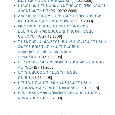
ՔԱՂԱՔԱԿԱՆ ՀԱՄԱՏԵՔՍՏԸ
[05.03.2009]
ԱՄԵՐԻԿԱ-ԻՐԱՆԱԿԱՆ ՀԱՐԱԲԵՐՈՒԹՅՈՒՆՆԵՐԻ
ՀԵՌԱՆԿԱՐԻ ՇՈՒՐՋ
[02.02.2009]
ՀԵՏԽՈՐՀՐԴԱՅԻՆ ԱՐԵԱՅՈՒՄ ՌՈՒՍԱՍՏԱՆԻ
ՔԱՂԱՔԱԿԱՆՈՒԹՅԱՆ ՇՈՒՐՋ
[22.01.2009]
ԹՈՒՐՔՄԵՆՍՏԱՆՆ ԱՐԵՎՄՈՒՏՔԻ ՀԵՏ
ԷՆԵՐԳԵՏԻԿ ՊԱՅՄԱՆԱՎՈՐՎԱԾՈՒԹՅԱՆ
ՆԱԽՕՐԵԻ՞Ն
[27.12.2008]
ԴԻՏԱՐԿՈՒՄ ԿԵՆՏՐՈՆԱԱՍԻԱԿԱՆ ԷՆԵՐԳԵՏԻԿ
ԶԱՐԳԱՑՈՒՄՆԵՐԻ ՎԵՐԱԲԵՐՅԱԼ
Կենտրոնական Ասիայի նոր
վերաձևո՞ւմ
[15.12.2008]
ԼՂՀ ՀԻՄՆԱԽՆԴՐԻ ՇՈՒՐՋ. «ԱԴՐԲԵՋԱՆԱԿԱՆ
ՀԱՐՑԸ»
[27.11.2008]
ԱԴՐԲԵՋԱՆԸ ՆՈՐ ԸՆՏՐՈՒԹՅԱՆ
ՇԵՄԻՆ
[03.11.2008]
ԻՐԱՆՆ ԱՐԵՎՄՈՒՏՔԻ ՀԵՏ ԷՆԵՐԳԵՏԻԿ
ՀԱՄԱՁԱՅՆՈՒԹՅԱՆ ՆԱԽՕՐԵԻՆ
[27.10.2008]
ԻՐԱՎԻՃԱԿԻ ՓՈՓՈԽՈՒԹՅՈՒՆ ՀԱՐԱՎԱՅԻՆ
ԿՈՎԿԱՍՈՒՄ
[18.09.2008]