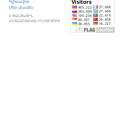
Գլխավոր
⋅
Մեր մասին
© ՑԱՆՑԱՅԻՆ
ՀԵՏԱԶՈՏԱԿԱՆ ԻՆՍՏԻՏՈՒՏ