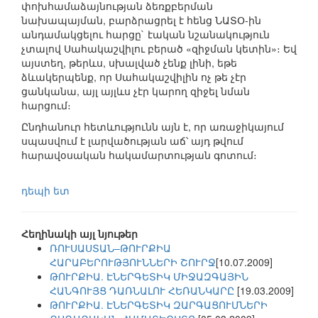
փոխհամաձայնության ձեռքբերման
նախապայման, բարձրացրել է հենց ՆԱՏՕ-ին
անդամակցելու հարցը` էական նշանակություն
չտալով Սահակաշվիլու բերած «զիջման կետին»։ Եվ
այստեղ, թերևս, սխալված չենք լինի, եթե
ձևակերպենք, որ Սահակաշվիլին ոչ թե չէր
ցանկանա, այլ այլևս չէր կարող զիջել նման
հարցում։
Ընդհանուր հետևությունն այն է, որ առաջիկայում
սպասվում է լարվածության աճ՝ այդ թվում
հարավօսական հակամարտության գոտում։
դեպի ետ
Հեղինակի այլ նյութեր
ՌՈՒՍԱՍՏԱՆ–ԹՈՒՐՔԻԱ
ՀԱՐԱԲԵՐՈՒԹՅՈՒՆՆԵՐԻ ՇՈՒՐՋ
[10.07.2009]
ԹՈՒՐՔԻԱ. ԷՆԵՐԳԵՏԻԿ ՄԻՋԱԶԳԱՅԻՆ
ՀԱՆԳՈՒՅՑ ԴԱՌՆԱԼՈՒ ՀԵՌԱՆԿԱՐԸ
[19.03.2009]
ԹՈՒՐՔԻԱ. ԷՆԵՐԳԵՏԻԿ ԶԱՐԳԱՑՈՒՄՆԵՐԻ