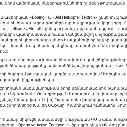
այս կողմ ամերիկյան ընկերություններից ոչ մեկը թուրքական
մերիկյան «Boeing» և «Bell Helicopter Textron» ընկերությ
ային հիսուն ուղղաթիռների արտադրության մրցույթից: Հ
յլ` «Sikorsky Aircraft» ընկերությանը, որը մասնակցում է
ռների պատրաստման համար անցկացվող մրցույթին, քան
սնակցող ընկերությունը պետք է ապահովի իր երկրի կառավ
ելու մասին: Ամերիկյան օրենքները պահանջում են, որպեսզ
ում:
ել էր առանց օդաչուի թռչող հետախուզական ինքնաթիռներ
 ձեռնարկությանը` այն հանձնելով իսրայելական «Israel Aircra
թիռի հարցում թուրքական կողմը պատրաստվում է որպես ա
n» ռազմական ինքնաթիռները:
 Էրդողանի կառավարության օրոք մեկնարկած նոր քաղաքա
ան նկատմամբ: Ուշադրություն է գրավում այն փաստը, որ
այցելեց (փետրվարի 17-ին) Պաղեստինի խորհրդարանական
աջնորդներից Խալեդ Մաշալը` հանդիպում ունենալով Թո
 համար միգուցե անսպասելի թուրքական ԳՍ-ն առարկությ
ործող «Operative Active Endeavour» ծրագրի դեպի Սև ծով ը