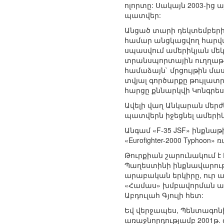
ոլորտը: Սակայն 2003-ից 
պատվեր:
Անցած տարի դեկտեմբերին ա
համար անցկացվող հարված
սպասվում ամերիկյան մեկ ա
տրանսպորտային ուղղաթի
համաձայն` մրցույթին մա
տվյալ գործարքը թույլատր
հարցը քննարկվի Կոնգրես
Ավելի վաղ Անկարան մերժ
պատվերն իջեցնել ամերիկյան
Անգամ «F-35 JSF» ինքնա
«Eurofighter-2000 Typhoo
Թուրքիան շարունակում է
Պաղեստինի ինքնավարությ
արաբական երկիրը, ուր 
«Համաս» խմբավորման առ
Աբդուլահ Գյուլի հետ:
Եվ վերջապես, Պենտագոնի
առաջնորդությամբ 2001թ. գ