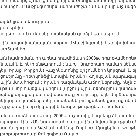
 խնդիրներից զատ (ցամաքային և օդային տարածքի տրամա
 հարցում Վաշինգտոնին անհրաժեշտ է Անկարայի աջակցութ
րևելյան տերություն է,
ան երկիր է,
զդեցություն ունի ներիրանական գործընթացներում:
իային, ապա իրանական հարցում Վաշինգտոնի հետ փոխհամա
պատճառներ.
 այն համոզման, որ առկա իրավիճակը 2003թ. թուրք-ամեր
ւյն պահն է, ինչը ենթադրում է նախ` Թուրքիայի համար կեն
դեր, Իրաք, Քիրքուկ) Վաշինգտոնից զիջումների կորզում, և 
ցությունը «հետկոնֆլիկտային Իրանի» գոյության պարագայ
քիային մտահոգում է Իրանի ռազմական աճող ներուժը, ինչն 
յան նոր հայեցակարգում (միջուկային տերություն դարձա
զմաքաղաքական հավասարակշռությունը, այլև մերձավորար
անիկորեն դարձնել երկրորդական). թուրքական քաղաքականո
րջանային իր մրցակցին էապես թուլացնելու համար:
ն նախաձեռնությամբ 2005թ. աշնանից կողմերը ձեռնամուխ
կարայում էին ԱՄՆ նախագահի ազգային անվտանգության գծ
ային բյուրոյի և ԿՀՎ տնօրեններ Ռոբերտ Մյուլլերն ու Փոր
 պետքարտուղար Քոնդոլիզա Ռայսը: