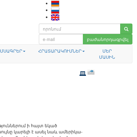
բաժանորդագրվել
ՄՍԱԳՐԵՐ
ՀՐԱՏԱՐԱԿՈՒՄՆԵՐ
ՄԵՐ
ՄԱՍԻՆ
յուններում ի հայտ եկած
նույնը կարելի է ասել նաև ամերիկա-