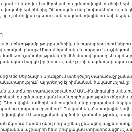
ակում է Սև ծովում ամերիկյան ռազմածովային ուժերի ներկ
 ավազանի երկրներից Պենտագոնի այդ նախաձեռնության դեմ 
 որ ոչսևծովյան պետության ռազմածովային ուժերի ներկայո
ր
այի առնչությամբ թուրք-ամերիկյան հարաբերություններո
մավարական բնույթ: Անգամ իրանական հարցում Վաշինգտո
ճաժամկետ նշանակություն և մի մեծ մասով կարող են արժեզ
իրանական հարցն իր խորությամբ չունի ռազմավարական այն
ղմից Մեծ Մերձավոր Արևելքում ստեղծվող տարածաշրջանայ
ակատարություն` այդտեղից էլ հիմնական հակասությունը:
ան պատճառը տարածաշրջանում ԱՄՆ-ին մրցակից այնպիսի 
րիկյան ռազմավարական համագործակցությունը (ինչպես տ
: Դեռ ավելին` ամերիկյան ռազմական-քաղաքական ներկ
 հարակից տարածաշրջանում` Բալկաններ, Հարավային Կովկ
նվազեցնում է թուրքական գործոնի նշանակությունը, և այդ
ան ձգտում է ամեն գնով դուրս չմնալ ընթացող այլընտրանք
արաբական աշխարհի հետ թուրքական փոխգործակցության 