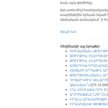
նաև այդ գործոնը:
Այդ առումով հատկանշակ
տարիներին երևան եկած ն
սեփական բանակում` ի հ
դեպի ետ
Հեղինակի այլ նյութեր
ՌՈՒՍԱՍՏԱՆ–ԹՈՒՐՔԻ
ԹՈՒՐՔԻԱ. ԷՆԵՐԳԵՏ
ԹՈՒՐՔԻԱ. ԷՆԵՐԳԵՏ
ԱՄԵՐԻԿԱ-ԻՐԱՆԱԿԱՆ
ՀԵՏԽՈՐՀՐԴԱՅԻՆ ԱՐ
ԹՈՒՐՔՄԵՆՍՏԱՆՆ ԱՐ
ԴԻՏԱՐԿՈՒՄ ԿԵՆՏՐՈ
վերաձևո՞ւմ
[15.12.200
ԼՂՀ ՀԻՄՆԱԽՆԴՐԻ Շ
ԱԴՐԲԵՋԱՆԸ ՆՈՐ ԸՆ
ԻՐԱՆՆ ԱՐԵՎՄՈՒՏՔԻ
ԻՐԱՎԻՃԱԿԻ ՓՈՓՈԽՈ