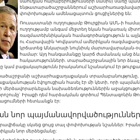
սաուդյան հարաբերությունների մասին) սառը պ
ենթատարածաշրջաններում աշխարհառազմավարա
փոփոխության ամենացայտուն ցուցիչներից են:
Ռուսաստանի ուղղությամբ Թուրքիան ԱՄՆ-ի համար 
ուղղությամբ անգամ մեջտեղ եկան հակառակ միտո
ռազմատեխնիկական համագործակցություն և այլն):
ու Հարավային Կովկասում ամերիկյան ռազմաքաղ
կրճատեց Անկարայի նույնիսկ մարտավարական-օ
համար: Այդ հանգամանքը կարճ ժամանակ անց ձև
հակասությունների. տարածաշրջանային նոր ձևաչ
 կամ բացակայությունն իրականում նշանակում էր թուրքա
արածաշրջանի աշխարհաքաղաքական տրամաբանությունը, ին
ականության էվոլյուցիան հասել էր մի կետի, որի պայմ
 մերձավորարևելյան նախաձեռնություններին աջակցություն 
րոշումը` Իրաքի դեմ հարձակման գործում Պենտագոնին Թ
գացումների հետևանքն էր:
ան նոր պայմանավորվածություննե
 իրավիճակը սկսեց ցույց տալ փոփոխության նշաններ: Իր
իկյան նոր մերձեցմանը: