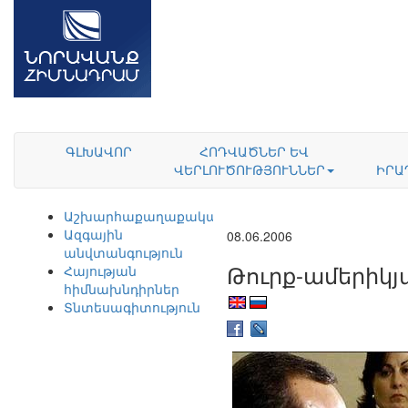
ԳԼԽԱՎՈՐ
ՀՈԴՎԱԾՆԵՐ ԵՎ
ՎԵՐԼՈՒԾՈՒԹՅՈՒՆՆԵՐ
ԻՐԱ
Աշխարհաքաղաքականություն
Ազգային
08.06.2006
անվտանգություն
Թուրք-ամերիկյ
Հայության
հիմնախնդիրներ
Տնտեսագիտություն