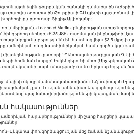
նգտոն այցելեցին թուրքական բանակի ցամաքային ուժերի
է այս տարվա օգոստոսին Թուրքիայի ԳՍ պետի պաշտոնում փո
 խորհրդի քարտուղար Յիգիթ Ալփողանը:
ր ամերիկյան «Lockheed Martin» ընկերության առաջնորդու
ն` հինգերորդ սերնդի «F-35 JSF» ռազմական ինքնաթիռի մշ
ի ռազմարդյունաբերությանն են հատկացվելու $3.5 մլրդ-ի
րք-ամերիկյան ռազմա-տեխնիկական համագործակցության
մի տեղեկություն, ըստ որի` Պենտագոնը թուրքական ԳՍ-ի 
ների հիմնման հարցը` Իսկենդերունի մոտ (Միջերկրական 
ռազմակայանի հարևանությամբ) ու ևս երկուսը Էգեյան ծո
րջ–մայիսի սկիզբ ժամանակահատվածում Հյուսիսային Իրա
ի ռազմական, ըստ էության, աննախադեպ գործողություննե
ներում նոր պայմանավորվածությունների կայացման մասին
ան հակասություններ
ք-ամերիկյան հարաբերությունների մի շարք հարցերի կապ
յուններ:
ոն–Անկարա փոխգործակցության մեջ էական նշանակությո