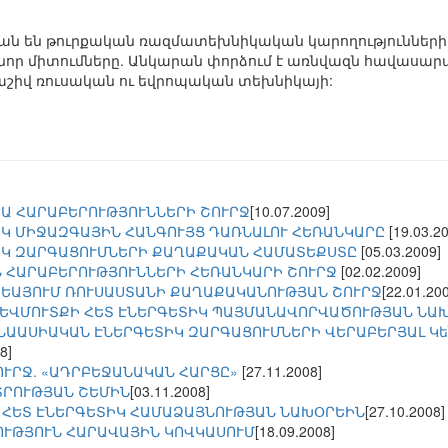
ան են թուրքական ռազմատեխնիկական կարողությունների 
որ միտումները. Անկարան փորձում է առնվազն հավասարակ
աշիվ ռուսական ու եվրոպական տեխնիկայի:
Ա ՀԱՐԱԲԵՐՈՒԹՅՈՒՆՆԵՐԻ ՇՈՒՐՋ
[10.07.2009]
ԻԿ ՄԻՋԱԶԳԱՅԻՆ ՀԱՆԳՈՒՅՑ ԴԱՌՆԱԼՈՒ ՀԵՌԱՆԿԱՐԸ
[19.03.2
ԻԿ ԶԱՐԳԱՑՈՒՄՆԵՐԻ ՔԱՂԱՔԱԿԱՆ ՀԱՄԱՏԵՔՍՏԸ
[05.03.2009]
 ՀԱՐԱԲԵՐՈՒԹՅՈՒՆՆԵՐԻ ՀԵՌԱՆԿԱՐԻ ՇՈՒՐՋ
[02.02.2009]
ԵԱՅՈՒՄ ՌՈՒՍԱՍՏԱՆԻ ՔԱՂԱՔԱԿԱՆՈՒԹՅԱՆ ՇՈՒՐՋ
[22.01.20
ԵՎՄՈՒՏՔԻ ՀԵՏ ԷՆԵՐԳԵՏԻԿ ՊԱՅՄԱՆԱՎՈՐՎԱԾՈՒԹՅԱՆ ՆԱ
ՆԱԱՍԻԱԿԱՆ ԷՆԵՐԳԵՏԻԿ ԶԱՐԳԱՑՈՒՄՆԵՐԻ ՎԵՐԱԲԵՐՅԱԼ Կե
8]
ՈՒՐՋ. «ԱԴՐԲԵՋԱՆԱԿԱՆ ՀԱՐՑԸ»
[27.11.2008]
ՏՐՈՒԹՅԱՆ ՇԵՄԻՆ
[03.11.2008]
 ՀԵՏ ԷՆԵՐԳԵՏԻԿ ՀԱՄԱՁԱՅՆՈՒԹՅԱՆ ՆԱԽՕՐԵԻՆ
[27.10.2008]
ՒԹՅՈՒՆ ՀԱՐԱՎԱՅԻՆ ԿՈՎԿԱՍՈՒՄ
[18.09.2008]