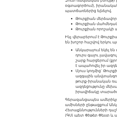
Զուտ ռազմական բնույթի
օգտագործում), իրանական
պատճառներից ելնելով.
Թուրքիան մերձավորա
Թուրքիան մահմեդակ
Թուրքիան որոշակի ա
Ինչ վերաբերում է Թուրք
են խոշոր հաշվով երկու 
Անկարայում եկել են
դուրս գալու լավագո
շարք հարցերում (քր
է ապահովել իր ազդե
Մյուս կողմից` Թուր
ազգային անվտանգութ
թուրք-իրանական ռա
ազդեցությունը մեխ
իրավիճակը տարածաշ
Գերազանցապես ամերիկյա
ամիսների ընթացքում Ան
Հետաքննությունների դաշն
(ԳՍ) պետ Փիթեր Փեյսը և