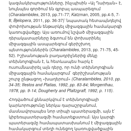
կազմակերպությունները, ինչպիսին «Ալ Ղաիդան» է,
նույնպես գործում են գլոբալ ասպարեզում
(
Charalambides
, 2013, pp.71-77;
Katzman
, 2005, pp.4-5, 7-
8;
Bjelopera
, 2011, pp. 36-37)՝ նպատակ հետապնդելով
փոփոխության ենթարկել միջազգային համակարգի
կառուցվածքը։ Այս առումով նշված միջազգային
դերակատարները ձգտում են փոխարինել
միջազգային ասպարեզում գերիշխող
պետություններին (
Charalambides
, 2013, pp. 71-75, 45-
52). Իշխանության բաղադրիչներից մեկը
տեխնոլոգիան է, և հետևապես հարկ է
ուսումնասիրել այն դերը, որ ունի տեխնոլոգիան
միջազգային համակարգում` գերիշխանության
շուրջ ընթացող «խաղերում»
(Charalambides, 2010, pp.
34-35; Ifestos and Platias, 1992, pp. 83-84; Morgenthau,
1978, pp. 9-14; Dougherty and Pfaltzgraff, 1992, p. 115).
Հոդվածում քննարկվում է տեխնոլոգիայի
կարևորությունը ներկա դարաշրջանում,
մասնավորապես նոր տիպի պատերազմի, այն է`
կիբեռպատերազմի համատեքստում։ Այս կարգի
պատերազմը համապատասխանում է միջազգային
համակարգում տեղի ունեցող կառուցվածքային