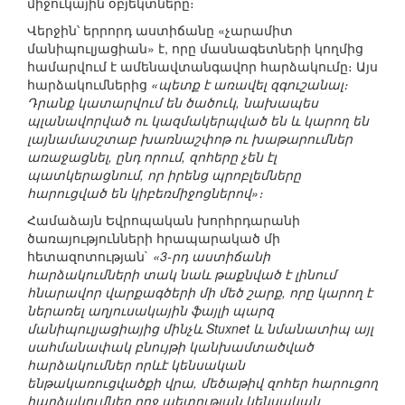
միջուկային օբյեկտները։
Վերջին՝ երրորդ աստիճանը «չարամիտ
մանիպուլյացիան» է, որը մասնագետների կողմից
համարվում է ամենավտանգավոր հարձակումը։ Այս
հարձակումներից
«պետք է առավել զգուշանալ։
Դրանք կատարվում են ծածուկ, նախապես
պլանավորված ու կազմակերպված են և կարող են
լայնամասշտաբ խառնաշփոթ ու խաթարումներ
առաջացնել, ընդ որում, զոհերը չեն էլ
պատկերացնում, որ իրենց պրոբլեմները
հարուցված են կիբեռմիջոցներով»։
Համաձայն Եվրոպական խորհրդարանի
ծառայությունների հրապարակած մի
հետազոտության`
«3-րդ աստիճանի
հարձակումների տակ նաև թաքնված է լինում
հնարավոր վարքագծերի մի մեծ շարք, որը կարող է
ներառել աղյուսակային ֆայլի պարզ
մանիպուլյացիայից մինչև Stuxnet և նմանատիպ այլ
սահմանափակ բնույթի կանխամտածված
հարձակումներ որևէ կենսական
ենթակառուցվածքի վրա, մեծաթիվ զոհեր հարուցող
հարձակումներ ողջ պետության կենսական