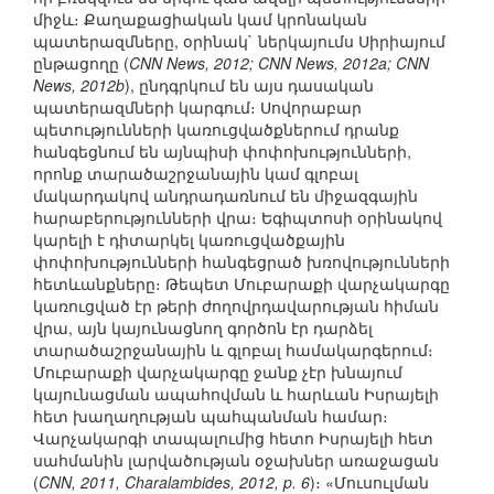
միջև։ Քաղաքացիական կամ կրոնական
պատերազմները, օրինակ` ներկայումս Սիրիայում
ընթացողը (
CNN News, 2012; CNN News, 2012a; CNN
News, 2012b
), ընդգրկում են այս դասական
պատերազմների կարգում։ Սովորաբար
պետությունների կառուցվածքներում դրանք
հանգեցնում են այնպիսի փոփոխությունների,
որոնք տարածաշրջանային կամ գլոբալ
մակարդակով անդրադառնում են միջազգային
հարաբերությունների վրա։ Եգիպտոսի օրինակով
կարելի է դիտարկել կառուցվածքային
փոփոխությունների հանգեցրած խռովությունների
հետևանքները։ Թեպետ Մուբարաքի վարչակարգը
կառուցված էր թերի ժողովրդավարության հիման
վրա, այն կայունացնող գործոն էր դարձել
տարածաշրջանային և գլոբալ համակարգերում։
Մուբարաքի վարչակարգը ջանք չէր խնայում
կայունացման ապահովման և հարևան Իսրայելի
հետ խաղաղության պահպանման համար։
Վարչակարգի տապալումից հետո Իսրայելի հետ
սահմանին լարվածության օջախներ առաջացան
(
CNN, 2011, Charalambides, 2012, p. 6
)։ «Մուսուլման