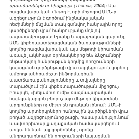
պատճառներն ու հիմքերը» (Thomas, 2004)
։ Սա
ռազմավարական մեթոդ է, որի միջոցով ԱՄՆ-ը
ազդեցություն է գործում ինքնակալական
ռեժիմների ճնշման տակ գտնվող հանրային որոշ
կարծիքների վրա՝ հանրությանը մղելով
ապստամբության։ Իրանը և արաբական գարունը
ԱՄՆ կիբեռպատերազմական ծառայությունների
կողմից ռազմավարական այս մեթոդի կիրառման
առավել ակնհայտ օրինակներից են։ Ճնշումների
ենթարկվող հանրության կողմից որոշումների
կայացման գործընթացի վրա ազդեցություն գործող
ամբողջ անհրաժեշտ ինֆորմացիան,
պատճառաբանությունները և տվյալները
տարածվում էին կիբեռտարածության միջոցով։
Իհարկե, «խելամիտ ուժի» ռազմավարական
հայեցակարգին բնորոշ այս մեթոդի կիրառման
արդյունքները ոչ միշտ են դրական լինում։ ԱՄՆ-ի
կողմից արտերկրների հանրային կարծիքների վրա
թողած ազդեցությունից բացի, հասարակությունում
և ավտորիտար քաղաքական համակարգերում
առկա են նաև այլ գործոններ, որոնք
անդրադառնում են որոշումների կայացման