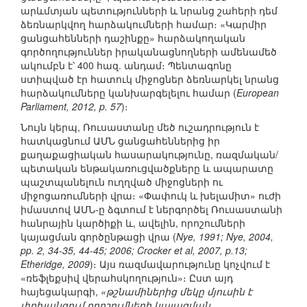
արևմտյան պետությունների և նրանց շահերի դեմ
ձեռնարկվող հարձակումների համար։ «Կարմիր
ցանցահենների դաշինքը» հարձակողական
գործողություններ իրականացնողների ամենամեծ
ակումբն է՝ 400 հազ. անդամ։ Պենտագոնը
ստիպված էր հատուկ միջոցներ ձեռնարկել նրանց
հարձակումները կանխարգելելու համար (
European
Parliament, 2012, p. 57
)։
Նույն կերպ, Ռուսաստանը մեծ ուշադրություն է
հատկացնում ԱՄՆ ցանցահեններից իր
քաղաքացիական հասարակությունը, ռազմական/
պետական ենթակառուցվածքները և ապարատը
պաշտպանելուն ուղղված միջոցների ու
միջոցառումների վրա։ «Փափուկ և խելամիտ» ուժի
իմաստով ԱՄՆ-ը ձգտում է ներգործել Ռուսաստանի
հանրային կարծիքի և, ավելին, որոշումների
կայացման գործընթացի վրա (
Nye, 1991; Nye, 2004,
pp. 2, 34-35, 44-45; 2006; Crocker et al, 2007, p.13;
Etheridge, 2009
)։ Այս ռազմավարությունը կոչվում է
«ռեֆլեքսիվ վերահսկողություն»։ Ըստ այդ
հայեցակարգի,
«թշնամիներից մեկը մյուսին է
փոխանցում որոշումների կայացման