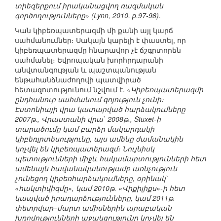
տիեզերքում իրականացվող ռազմական
գործողությունները» (Lynn, 2010, p.97-98).
Կան կիբեռպատերազմի մի քանի այլ կարճ
սահմանումներ։ Սակայն կարելի է փաստել, որ
կիբեռպատերազմը հնարավոր չէ ճշգրտորեն
սահմանել։ Եվրոպական խորհրդարանի
անվտանգության և պաշտպանության
ենթահանձնաժողովի պատվիրած
հետազոտությունում նշվում է.
«Կիբեռպատերազմի
ընդհանուր սահմանում գոյություն չունի։
Էստոնիայի վրա կատարված հարձակումները
2007թ., Վրաստանի վրա` 2008թ., Stuxet-ի
տարածումը կամ բարձր մակարդակի
կիբեռլրտեսությունը, այս ամենը ժամանակին
կոչվել են կիբեռպատերազմ։ Նույնիսկ
պետությունների միջև հակամարտությունների հետ
ամենայն հավանականությամբ առնչություն
չունեցող կիբեռհարձակումները, օրինակ`
«հակտիվիզմը», կամ 2010թ. «Վիքիլիքս»-ի հետ
կապված իրադարձությունները, կամ 2011թ.
փետրվար–մարտ ամիսներին արաբական
խռովությունների աջակցությունը կոչվել են