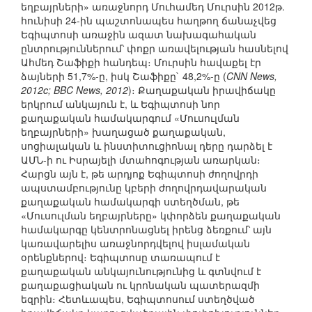
եղբայրների» առաջնորդ Մուհամեդ Մուրսին 2012թ.
հունիսի 24-ին պաշտոնապես հաղթող ճանաչվեց
Եգիպտոսի առաջին ազատ նախագահական
ընտրություններում՝ փոքր առավելության հասնելով
Ահմեդ Շաֆիքի հանդեպ։ Մուրսին հավաքել էր
ձայների 51,7%-ը, իսկ Շաֆիքը` 48,2%-ը (
CNN News,
2012c; BBC News, 2012
)։ Քաղաքական իրավիճակը
երկրում անկայուն է, և Եգիպտոսի նոր
քաղաքական համակարգում «Մուսուլման
եղբայրների» խաղացած քաղաքական,
սոցիալական և ինստիտուցիոնալ դերը դարձել է
ԱՄՆ-ի ու Իսրայելի մտահոգության առարկան։
Հարցն այն է, թե արդյոք Եգիպտոսի ժողովրդի
ապստամբությունը կբերի ժողովրդավարական
քաղաքական համակարգի ստեղծման, թե
«Մուսուլման եղբայրները» կփորձեն քաղաքական
համակարգը կենտրոնացնել իրենց ձեռքում՝ այն
կառավարելիս առաջնորդվելով իսլամական
օրենքներով։ Եգիպտոսը տառապում է
քաղաքական անկայունությունից և գտնվում է
քաղաքացիական ու կրոնական պատերազմի
եզրին։ Հետևապես, Եգիպտոսում ստեղծված