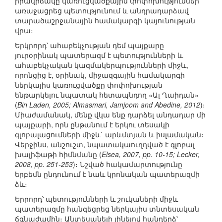
իրավիճակը կառուցվածքային փոփոխություններ
առաջացրեց պետությունում և անդրադարձավ
տարածաշրջանային համակարգի կայունության
վրա։
Երկրորդ՝ ահաբեկչության դեմ պայքարը
յուրօրինակ պատերազմ է պետությունների և
ահաբեկչական կազմակերպությունների միջև,
որոնցից է, օրինակ, միջազգային համակարգի
ներկայիս կառուցվածքը փոփոխության
ենթարկելու նպատակ հետապնդող «Ալ Ղաիդան»
(
Bin Laden, 2005; Almasmari, Jamjoom and Abedine, 2012
)։
Միաժամանակ, մենք վկա ենք դարձել անդադար մի
պայքարի, որն ընթանում է երկու տեսակի
գլոբալացումների միջև` արևմտյան և իսլամական։
Վերջինս, անշուշտ, նպատակաուղղված է գլոբալ
խալիֆաթի հիմնմանը (
Elsea, 2007, pp. 10-15; Lecker,
2008, pp. 251-253
)։ Նշված հակամարտությունը
երբեմն ընդունում է նաև կրոնական պատերազմի
ձև։
Երրորդ՝ պետությունների և շուկաների միջև
պատերազմը հանգեցրեց ներկայիս տնտեսական
ճգնաժամին։ Անտեսանելի լինելով հանդերձ՝