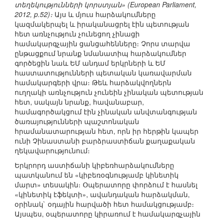
տեղեկությունների կորստյան» (European Parliament,
2012, p.52)։
Այս և մյուս հարձակումները
կազմակերպել և իրականացրել էին պետության
հետ առնչություն չունեցող չինացի
համակարգչային ցանցահենները։ Չորս տարվա
ընթացքում նրանք նմանատիպ հարձակումներ
գործեցին նաև ԵՄ անդամ երկրների և ԵՄ
հաստատությունների պետական կառավարման
համակարգերի վրա։ Թեև հարձակվողներն
ուղղակի առնչություն չունեին չինական պետության
հետ, սակայն նրանք, հավանաբար,
համագործակցում էին չինական անվտանգության
ծառայությունների պաշտոնական
հրամանատարության հետ, որն իր հերթին կապեր
ունի Չինաստանի բարձրաստիճան քաղաքական
ղեկավարությունում։
Երկրորդ աստիճանի կիբեռհարձակումները
պատկանում են «կիբեռօգնությամբ կինետիկ
մարտ» տեսակին։ Օպերատորը փորձում է հասնել
«կինետիկ էֆեկտի», ավանդական հարձակման,
օրինակ` օդային հարվածի հետ համակցությամբ։
Այսպես, օպերատորը կիրառում է համակարգչային