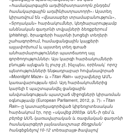
«համակարգային ադմինիստրատորն ընդդեմ
համակարգային ադմինիստրատորի»։
Այստեղ
կիրառվում են «վնասաբեր տրամաբանություն»,
«Տրոյական» հարձակումներ, կեղծարարությամբ
անձնական գաղտնի տվյալների ձեռքբերում
(
phishing
), ծրագրերի հայտնի խոցելի տեղերի
շահագործում, համացանցային կայքերի
այլափոխում և այստեղ տեղ գտած
անհարմարություններ պատճառող այլ
գործողություններ։ Այս կարգի հարձակումների
բնույթն այնքան էլ լուրջ չէ, ինչպես, օրինակ` որոշ
պետությունների ենթադրաբար հովանավորած
«Moonlight Maze» և «Titan Rain»
արշավները ԱՄՆ
կառավարության դեմ։ Այդ հարձակումներից
կարելի է պաշտպանվել ցանցային
անվտանգության պատշաճ միջոցների կիրառման
օգնությամբ (European Parliament, 2012, p. 7)։
«Titan
Rain»
-ը կատարելագործված կիբեռլրտեսական
հարձակում էր, որը
«սկսվեց 2003թ. ԱՄՆ-ի դեմ և
բերեց ԱՄՆ կառավարական և ռազմական գաղտնի
համակարգերի լայնամասշտաբ ճեղքման՝
հանգեցնելով 10-12 տեռաբայթ ծավալով