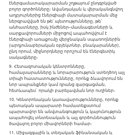
էներգամատակարարման շղթայում ընդգրկված
բոլոր գործոնները։ Ավանդական և վերականգնվող
աղբյուրներից էներգիայի մատակարարման մեջ
ներգրավված են թե՛ պետությունները, թե՛
անհատները, իսկ ինժեներ–մասնագետների և
սարքավորումների միջոցով ապահովվում է
էներգիայի առաքումը վերջնական սպառողներին
(արդյունաբերական օբյեկտներ, բնակարաններ),
ընդ որում, միջնորդները որոշում են էներգետիկ
սակագները։
9. Հետազոտական կենտրոնները,
համալսարանները և նորարարություն ստեղծող այլ
տիպի հաստատությունները, որոնք ձևավորում են
նոր ապրանքներ կամ դրանց զարգացման,
հետևապես` որակի բարելավման նոր ուղիներ։
10. Կենտրոնական կառավարությունները, որոնք
պետական ապարատի համատեքստում
պարտավոր են անվտանգություն և կայունություն
ապահովել տնտեսական և այլ գործունեություն
ծավալող բոլոր միավորների համար։
11. Միջազգային և տեղական ֆինանսական և