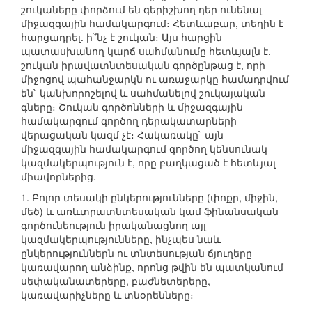
շուկաները փորձում են գերիշխող դեր ունենալ
միջազգային համակարգում։ Հետևաբար, տեղին է
հարցադրել. ի՞նչ է շուկան։ Այս հարցին
պատասխանող կարճ սահմանումը հետևյալն է.
շուկան իրավատնտեսական գործընթաց է, որի
միջոցով պահանջարկն ու առաջարկը համադրվում
են` կանխորոշելով և սահմանելով շուկայական
գները։ Շուկան գործոնների և միջազգային
համակարգում գործող դերակատարների
վերացական կազմ չէ։ Հակառակը` այն
միջազգային համակարգում գործող կենսունակ
կազմակերպություն է, որը բաղկացած է հետևյալ
միավորներից.
1. Բոլոր տեսակի ընկերությունները (փոքր, միջին,
մեծ) և առևտրատնտեսական կամ ֆինանսական
գործունեություն իրականացնող այլ
կազմակերպությունները, ինչպես նաև
ընկերություններն ու տնտեսության ճյուղերը
կառավարող անձինք, որոնց թվին են պատկանում
սեփականատերերը, բաժնետերերը,
կառավարիչները և տնօրենները։