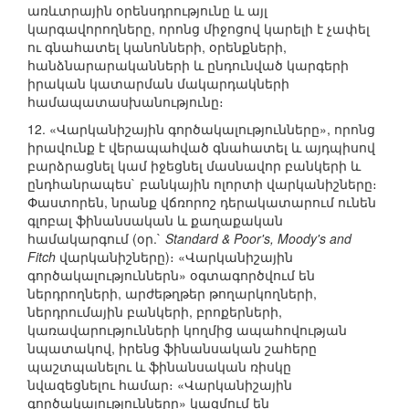
առևտրային օրենսդրությունը և այլ
կարգավորողները, որոնց միջոցով կարելի է չափել
ու գնահատել կանոնների, օրենքների,
հանձնարարականների և ընդունված կարգերի
իրական կատարման մակարդակների
համապատասխանությունը։
12. «Վարկանիշային գործակալությունները», որոնց
իրավունք է վերապահված գնահատել և այդպիսով
բարձրացնել կամ իջեցնել մասնավոր բանկերի և
ընդհանրապես` բանկային ոլորտի վարկանիշները։
Փաստորեն, նրանք վճռորոշ դերակատարում ունեն
գլոբալ ֆինանսական և քաղաքական
համակարգում (օր.`
Standard & Poor's, Moody's and
Fitch
վարկանիշները)։ «Վարկանիշային
գործակալություններն» օգտագործվում են
ներդրողների, արժեթղթեր թողարկողների,
ներդրումային բանկերի, բրոքերների,
կառավարությունների կողմից ապահովության
նպատակով, իրենց ֆինանսական շահերը
պաշտպանելու և ֆինանսական ռիսկը
նվազեցնելու համար։ «Վարկանիշային
գործակալությունները» կազմում են