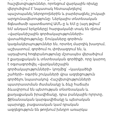
հաշվետվություններ, որոնցում վարկային ռիսկը
վերլուծվում է՝ նպատակ հետապնդելով
պաշտպանել ներդրողներին և բարձրացնել շուկայի
արդյունավետությունը։ Ներկայիս տնտեսական
ճգնաժամի պատճառով ԱՄՆ-ը և ԵՄ-ը (այդ թվում`
ԵՄ անդամ երկրները) հարցականի տակ են դնում
«վարկանիշային գործակալությունների»
վստահելիությունը։ Շուկաները գործուն
կազմակերպություններ են, որտեղ մարդիկ խաղում,
աշխատում, գործում ու փոխազդում են, և
այդպիսով հոգեբանությունը մշտապես վերածվում
է քաղաքական և տնտեսական գործիքի, որը կարող
է օգտագործվել «վարկանիշային
գործակալությունների» կողմից` «կասկածելի
շահերի» օգտին շուկաների վրա ազդեցություն
գործելու նպատակով։ Հաշվետվությունների
պատրաստման ժամանակը և ձևը հաճախ
ձևավորում են պետության տնտեսական և
քաղաքական իրավիճակը, դրա բանկային ոլորտը,
ֆինանսական կարգավիճակը և պետական
պարտքը, բացասական կամ դրական
ազդեցություն են թողնում խնդրո առարկա