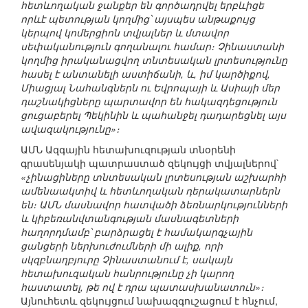
հետևողական ջանքեր են գործադրվել երբևիցե
որևէ պետության կողմից՝ այսպես անթաքույց
կերպով կոմերցիոն տվյալներ և մտավոր
սեփականություն գողանալու համար։ Չինաստանի
կողմից իրականացվող տնտեսական լրտեսությունը
հասել է անտանելի աստիճանի, և, իմ կարծիքով,
Միացյալ Նահանգներն ու Եվրոպայի և Ասիայի մեր
դաշնակիցները պարտավոր են հակազդեցություն
ցուցաբերել Պեկինին և պահանջել դադարեցնել այս
ավազակությունը»։
ԱՄՆ Ազգային հետախուզության տնօրենի
գրասենյակի պատրաստած զեկույցի տվյալներով`
«չինացիները տնտեսական լրտեսության աշխարհի
ամենաակտիվ և հետևողական դերակատարներն
են։ ԱՄՆ մասնավոր հատվածի ձեռնարկությունների
և կիբեռանվտանգության մասնագետների
հաղորդմամբ՝ բարձրացել է համակարգչային
ցանցերի ներխուժումների մի ալիք, որի
սկզբնաղբյուրը Չինաստանում է, սակայն
հետախուզական հանրությունը չի կարող
հաստատել, թե ով է դրա պատասխանատուն»։
Այնուհետև զեկույցում նախազգուշացում է հնչում,