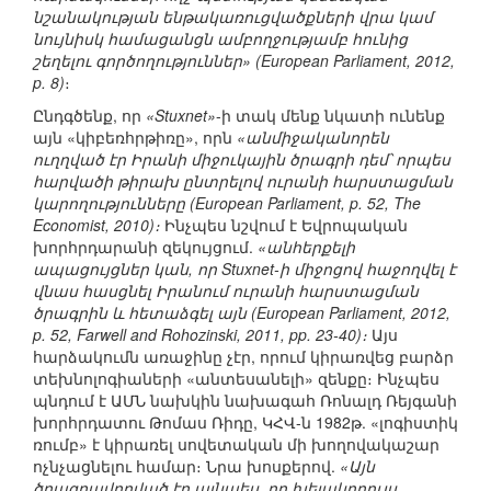
նշանակության ենթակառուցվածքների վրա կամ
նույնիսկ համացանցն ամբողջությամբ հունից
շեղելու գործողություններ» (European Parliament, 2012,
p. 8)
։
Ընդգծենք, որ
«Stuxnet»
-ի տակ մենք նկատի ունենք
այն «կիբեռհրթիռը», որն
«անմիջականորեն
ուղղված էր Իրանի միջուկային ծրագրի դեմ՝ որպես
հարվածի թիրախ ընտրելով ուրանի հարստացման
կարողությունները (European Parliament, p. 52, The
Economist, 2010)։
Ինչպես նշվում է Եվրոպական
խորհրդարանի զեկույցում.
«անհերքելի
ապացույցներ կան, որ Stuxnet-ի միջոցով հաջողվել է
վնաս հասցնել Իրանում ուրանի հարստացման
ծրագրին և հետաձգել այն (European Parliament, 2012,
p. 52, Farwell and Rohozinski, 2011, pp. 23-40)։
Այս
հարձակումն առաջինը չէր, որում կիրառվեց բարձր
տեխնոլոգիաների «անտեսանելի» զենքը։ Ինչպես
պնդում է ԱՄՆ նախկին նախագահ Ռոնալդ Ռեյգանի
խորհրդատու Թոմաս Ռիդը, ԿՀՎ-ն 1982թ. «լոգիստիկ
ռումբ» է կիրառել սովետական մի խողովակաշար
ոչնչացնելու համար։ Նրա խոսքերով.
«Այն
ծրագրավորված էր այնպես, որ խելակորույս