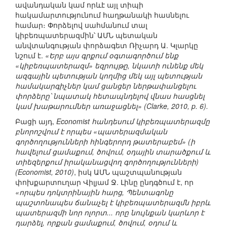
ավանդական կամ որևէ այլ տիպի
հակամարտությունում հաղթանակի հասնելու
համար։ Փորձելով սահմանում տալ
կիբեռպատերազմին՝ ԱՄՆ պետական
անվտանգության փորձագետ Ռիչարդ Ա. Կլարկը
նշում է.
«Երբ այս գրքում օգտագործում ենք
«կիբեռպատերազմ» եզրույթը, նկատի ունենք մեկ
ազգային պետության կողմից մեկ այլ պետության
համակարգիչներ կամ ցանցեր ներթափանցելու
փորձերը՝ նպատակ հետապնդելով վնաս հասցնել
կամ խաթարումներ առաջացնել» (Clarke, 2010, p. 6).
Բացի այդ,
Economist հանդեսում կիբեռպատերազմը
բնորոշվում է որպես «պատերազմական
գործողությունների հինգերորդ թատերաբեմ» (ի
հավելում ցամաքում, ծովում, օդային տարածքում և
տիեզերքում իրականացվող գործողությունների)
(Economist, 2010)
, իսկ ԱՄՆ պաշտպանության
փոխքարտուղար Վիլյամ Ջ. Լինը ընդգծում է, որ
«որպես դոկտրինային հարց, Պենտագոնը
պաշտոնապես ճանաչել է կիբեռպատերազմն իբրև
պատերազմի նոր ոլորտ... որը նույնքան կարևոր է
դարձել, որքան ցամաքում, ծովում, օդում և