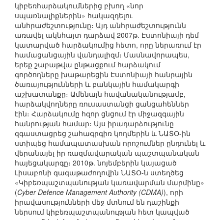
կիբեռհարձակումներից բխող «նոր
սպառնալիքներին» հակազդելու
անհրաժեշտությունը։ Այդ անհրաժեշտությունն
առավել ակնհայտ դարձավ 2007թ. Էստոնիայի դեմ
կատարված հարձակումից հետո, որը ներառում էր
համացանցային վանդալիզմ։ Մասնավորապես,
երեք շաբաթվա ընթացքում հարձակում
գործողները խաթարեցին Էստոնիայի հանրային
ծառայությունների և բանկային համակարգի
աշխատանքը։ Ամենայն հավանականությամբ,
հարձակվողները ռուսաստանցի ցանցահեններ
էին։ Հարձակումը հզոր ցնցում էր միջազգային
հանրության համար։ Այս իրադարձությունը
զգաստացրեց շահագրգիռ կողմերին և ՆԱՏՕ-ին
ստիպեց համապատասխան որոշումներ ընդունել և
վերանայել իր ռազմավարական պաշտպանական
հայեցակարգը։ 2010թ. նոյեմբերին կայացած
Լիսաբոնի գագաթաժողովին ՆԱՏՕ-ն ստեղծեց
«Կիբեռպաշտպանության կառավարման մարմինը»
(
Cyber Defence Management Authority (CDMA)
), որի
իրավասությունների մեջ մտնում են դաշինքի
ներսում կիբեռպաշտպանության հետ կապված