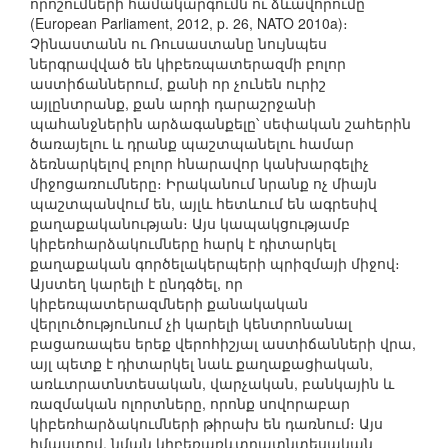
որոշումների համակարգումն ու ձևավորումը
(European Parliament, 2012, p. 26, NATO 2010a)։
Չինաստանն ու Ռուսաստանը նույնպես
ներգրավված են կիբեռպատերազմի բոլոր
աստիճաններում, քանի որ չունեն ուրիշ
այլընտրանք, քան արդի դարաշրջանի
պահանջներին արձագանքելը՝ սեփական շահերին
ծառայելու և դրանք պաշտպանելու համար
ձեռնարկելով բոլոր հնարավոր կանխարգելիչ
միջոցառումները։ Իրականում նրանք ոչ միայն
պաշտպանվում են, այլև հետևում են ագրեսիվ
քաղաքականության։ Այս կապակցությամբ
կիբեռհարձակումները հարկ է դիտարկել
քաղաքական գործելակերպերի պրիզմայի միջով։
Այստեղ կարելի է ընդգծել, որ
կիբեռպատերազմների քանակական
վերլուծությունում չի կարելի կենտրոնանալ
բացառապես երեք վերոհիշյալ աստիճանների վրա,
այլ պետք է դիտարկել նաև քաղաքացիական,
առևտրատնտեսական, վարչական, բանկային և
ռազմական ոլորտները, որոնք սովորաբար
կիբեռհարձակումների թիրախ են դառնում։ Այս
իմաստով, նման կիբեռառևտրատնտեսական