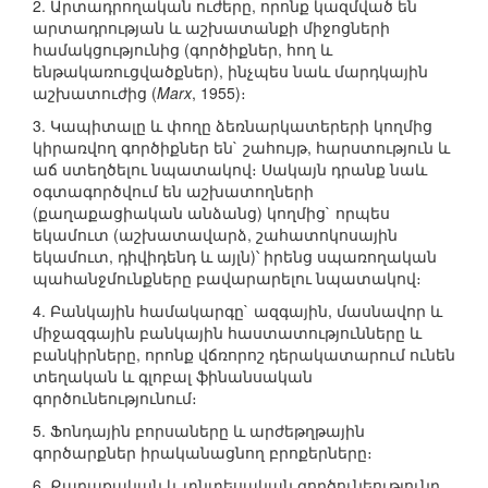
2. Արտադրողական ուժերը, որոնք կազմված են
արտադրության և աշխատանքի միջոցների
համակցությունից (գործիքներ, հող և
ենթակառուցվածքներ), ինչպես նաև մարդկային
աշխատուժից (
Marx
, 1955)։
3. Կապիտալը և փողը ձեռնարկատերերի կողմից
կիրառվող գործիքներ են` շահույթ, հարստություն և
աճ ստեղծելու նպատակով։ Սակայն դրանք նաև
օգտագործվում են աշխատողների
(քաղաքացիական անձանց) կողմից` որպես
եկամուտ (աշխատավարձ, շահատոկոսային
եկամուտ, դիվիդենդ և այլն)՝ իրենց սպառողական
պահանջմունքները բավարարելու նպատակով։
4. Բանկային համակարգը` ազգային, մասնավոր և
միջազգային բանկային հաստատությունները և
բանկիրները, որոնք վճռորոշ դերակատարում ունեն
տեղական և գլոբալ ֆինանսական
գործունեությունում։
5. Ֆոնդային բորսաները և արժեթղթային
գործարքներ իրականացնող բրոքերները։
6. Քաղաքական և տնտեսական գործունեությունը