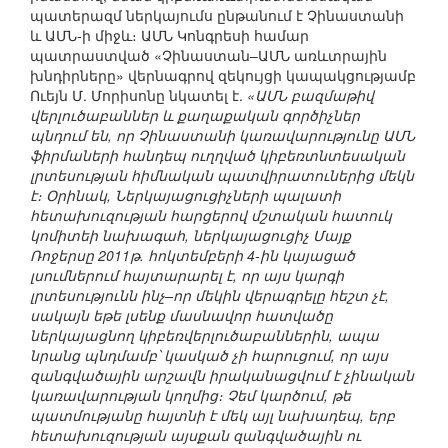
պատերազմ ներկայումս ընթանում է Չինաստանի
և ԱՄՆ-ի միջև։ ԱՄՆ Կոնգրեսի համար
պատրաստված «Չինաստան–ԱՄՆ առևտրային
խնդիրները» վերնագրով զեկույցի կապակցությամբ
Ուեյն Մ. Մորիսոնը նկատել է.
«ԱՄՆ բազմաթիվ
վերլուծաբաններ և քաղաքական գործիչներ
պնդում են, որ Չինաստանի կառավարությունը ԱՄՆ
ֆիրմաների հանդեպ ուղղված կիբեռտնտեսական
լրտեսության հիմնական պատվիրատուներից մեկն
է։ Օրինակ, Ներկայացուցիչների պալատի
հետախուզության հարցերով մշտական հատուկ
կոմիտեի նախագահ, ներկայացուցիչ Մայք
Ռոջերսը 2011թ. հոկտեմբերի 4-ին կայացած
լսումներում հայտարարել է, որ այս կարգի
լրտեսությունն ինչ–որ մեկին վերագրելը հեշտ չէ,
սակայն եթե լսենք մասնավոր հատվածը
ներկայացնող կիբեռվերլուծաբաններին, ապա
նրանց պնդմամբ՝ կասկած չի հարուցում, որ այս
զանգվածային արշավն իրականացվում է չինական
կառավարության կողմից։ Չեմ կարծում, թե
պատմությանը հայտնի է մեկ այլ նախադեպ, երբ
հետախուզության այսքան զանգվածային ու