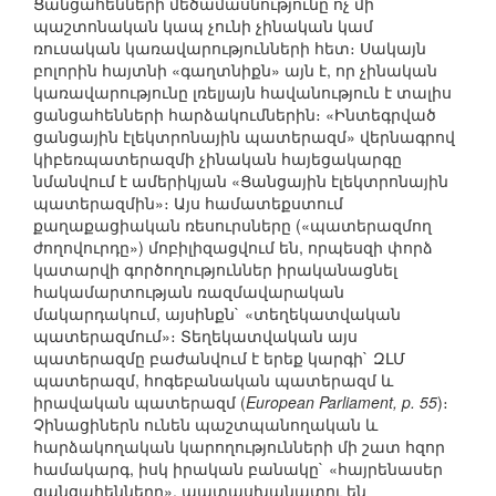
Ցանցահենների մեծամասնությունը ոչ մի
պաշտոնական կապ չունի չինական կամ
ռուսական կառավարությունների հետ։ Սակայն
բոլորին հայտնի «գաղտնիքն» այն է, որ չինական
կառավարությունը լռելյայն հավանություն է տալիս
ցանցահենների հարձակումներին։ «Ինտեգրված
ցանցային էլեկտրոնային պատերազմ» վերնագրով
կիբեռպատերազմի չինական հայեցակարգը
նմանվում է ամերիկյան «Ցանցային էլեկտրոնային
պատերազմին»։ Այս համատեքստում
քաղաքացիական ռեսուրսները («պատերազմող
ժողովուրդը») մոբիլիզացվում են, որպեսզի փորձ
կատարվի գործողություններ իրականացնել
հակամարտության ռազմավարական
մակարդակում, այսինքն` «տեղեկատվական
պատերազմում»։ Տեղեկատվական այս
պատերազմը բաժանվում է երեք կարգի` ԶԼՄ
պատերազմ, հոգեբանական պատերազմ և
իրավական պատերազմ (
European Parliament, p. 55
)։
Չինացիներն ունեն պաշտպանողական և
հարձակողական կարողությունների մի շատ հզոր
համակարգ, իսկ իրական բանակը` «հայրենասեր
ցանցահենները», պատասխանատու են