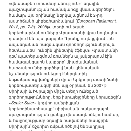
«վնասաբեր տրամաբանություն»` օդային
պաշտպանության համակարգը վնասազերծելու
համար։ Այս օրինակը ներկայացնում է 2-րդ
աստիճանի կիբեռհարձակում (
European Parliament,
2012, pp. 7-8
)։ 2008թ. տեղի ունեցած
կիբեռհարձակումները Վրաստանի վրա նույնպես
դասվում են այս կարգին։ Դրանք ուղեկցվում էին
ավանդական ռազմական գործողություններով և
հետևապես` ունեին կինետիկ էֆեկտ։ Վրաստանի
դեմ պատերազմում ռուսներն այլակերպում էին
համացանցային կայքերը՝ միաժամանակ
հարձակումներ գործելով նաև կենսական
նշանակություն ունեցող էներգետիկ
ենթակառուցվածքների վրա։ Երկրորդ աստիճանի
կիբեռպատերազմի մեկ այլ օրինակ են 2007թ.
Սիրիայի և Իսրայելի միջև տեղի ունեցած
գործողությունները, երբ իսրայելցիները կիրառեցին
«Senior Suter»
կոչվող ամերիկյան
կիբեռզինատեսակը` սիրիական հակաօդային
պաշտպանության ցանցը վնասազերծելու համար,
և հաջողությամբ օդային հավածներ հասցրին
Սիրիային՝ ճշգրիտ ռմբակոծելով ենթադրյալ