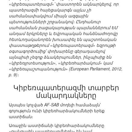
«կիբեռպատերազմ»՝ փաստորեն ակնարկելով, որ
պատերազմի հայեցակարգն այլևս չի
սահմանափակվում միայն ազգային
պետությունների շրջանակով։ Ընդհանուր
սահմանման բացակայության պայմաններում ԵՄ
անդամ երկրները և Եվրոպական հանձնաժողովը
հետևողականորեն խուսափել են պաշտոնական
փաստաթղթերում «կիբեռպատերազմ» եզրույթի
օգտագործումից՝ փոխարենը գերադասելով
այնպիսի չեզոք ձևակերպումներ, ինչպիսիք են
«կիբեռլրտեսություն», «կիբեռհարձակում» կամ
«կիբեռպաշտպանություն» (European Parliament, 2012,
p. 9)։
Կիբեռպատերազմի տարբեր
մակարդակները
Այսպես կոչված
AF-SAB
մոդելի համաձայն՝
գոյություն ունի կիբեռհարձակումների երեք
աստիճան։
Առաջին աստիճանի կիբեռհարձակումները
«ցանցային պատերազմներն» են կամ