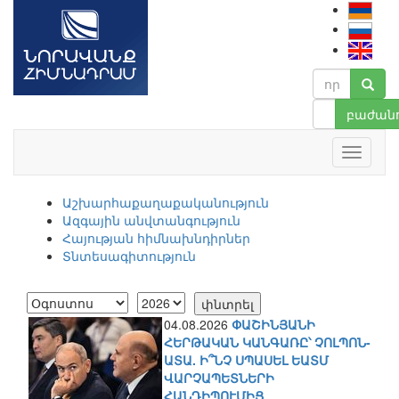
բաժանո
Աշխարհաքաղաքականություն
Ազգային անվտանգություն
Հայության հիմնախնդիրներ
Տնտեսագիտություն
04.08.2026
ՓԱՇԻՆՅԱՆԻ
ՀԵՐԹԱԿԱՆ ԿԱՆԳԱՌԸ՝ ՉՈԼՊՈՆ-
ԱՏԱ. Ի՞ՆՉ ՍՊԱՍԵԼ ԵԱՏՄ
ՎԱՐՉԱՊԵՏՆԵՐԻ
ՀԱՆԴԻՊՈՒՄԻՑ