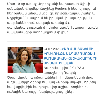
Մոտ 10 օր առաջ Ադրբեջանի նախագահ Ալիևի
օգնական Հիքմեթ Հաջիևը Reuters-ի հետ զրույցում
հերթական անգամ նշել էր, որ թեև Հայաստանը և
Ադրբեջանն ապրում են իրական խաղաղության
պայմաններում, սակայն առանց ՀՀ
սահմանադրության փոփոխության՝ խաղաղության
պայմանագրի ստորագրում չի լինի:
24.07.2026
ՀԱՑ ՎԱՍՏԱԿԵԼՈՒ
ԻՐԱՎՈՒՆՔՆ ԱՆԳԱՄ ԴԱՐՁԱՎ
ՔԱՂԱՔԱԿԱՆ ՀԱՇՎԵՀԱՐԴԱՐԻ
ՄԻ ՄԱՍ. Իսայան
Շարունակվում են ԲՀԿ
առաջնորդ Գագիկ
Ծառուկյանի գործարանների, հիմնարկների վրա
արշավները: Հերթը հասավ «Առինջ մոլ»-ին, որտեղ
հավաքվել էին հարյուրավոր աշխատողներ եւ
ուժային կառույցի ներկայացուցիչներ: