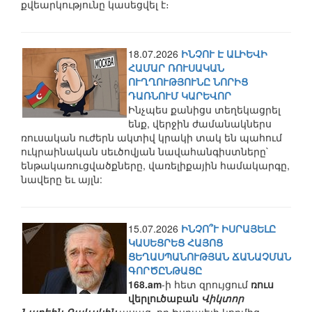
քվեարկությունը կասեցվել է։
18.07.2026
ԻՆՉՈՒ Է ԱԼԻԵՎԻ
ՀԱՄԱՐ ՌՈՒՍԱԿԱՆ
ՈՒՂՂՈՒԹՅՈՒՆԸ ՆՈՐԻՑ
ԴԱՌՆՈՒՄ ԿԱՐԵՎՈՐ
Ինչպես քանիցս տեղեկացրել
ենք, վերջին ժամանակներս
ռուսական ուժերն ակտիվ կրակի տակ են պահում
ուկրաինական սեւծովյան նավահանգիստները`
ենթակառուցվածքները, վառելիքային համակարգը,
նավերը եւ այլն:
15.07.2026
ԻՆՉՈ՞Ւ ԻՍՐԱՅԵԼԸ
ԿԱՍԵՑՐԵՑ ՀԱՅՈՑ
ՑԵՂԱՍՊԱՆՈՒԹՅԱՆ ՃԱՆԱՉՄԱՆ
ԳՈՐԾԸՆԹԱՑԸ
168.am
-ի հետ զրույցում
ռուս
վերլուծաբան
Վիկտոր