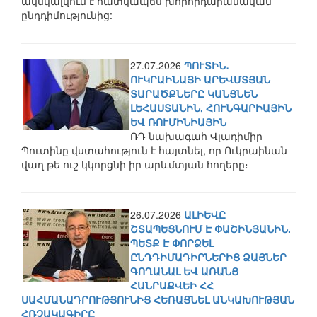
ակնկալվում է հատկապես խորհրդարանական
ընդդիմությունից:
27.07.2026
ՊՈՒՏԻՆ․
ՈՒԿՐԱԻՆԱՅԻ ԱՐԵՎՄՏՅԱՆ
ՏԱՐԱԾՔՆԵՐԸ ԿԱՆՑՆԵՆ
ԼԵՀԱՍՏԱՆԻՆ, ՀՈՒՆԳԱՐԻԱՅԻՆ
ԵՎ ՌՈՒՄԻՆԻԱՅԻՆ
ՌԴ նախագահ Վլադիմիր
Պուտինը վստահություն է հայտնել, որ Ուկրաինան
վաղ թե ուշ կկորցնի իր արևմտյան հողերը։
26.07.2026
ԱԼԻԵՎԸ
ՇՏԱՊԵՑՆՈՒՄ Է ՓԱՇԻՆՅԱՆԻՆ.
ՊԵՏՔ Է ՓՈՐՁԵԼ
ԸՆԴԴԻՄԱԴԻՐՆԵՐԻՑ ՁԱՅՆԵՐ
ԳՈՂԱՆԱԼ ԵՎ ԱՌԱՆՑ
ՀԱՆՐԱՔՎԵԻ ՀՀ
ՍԱՀՄԱՆԱԴՐՈՒԹՅՈՒՆԻՑ ՀԵՌԱՑՆԵԼ ԱՆԿԱԽՈՒԹՅԱՆ
ՀՌՉԱԿԱԳԻՐԸ