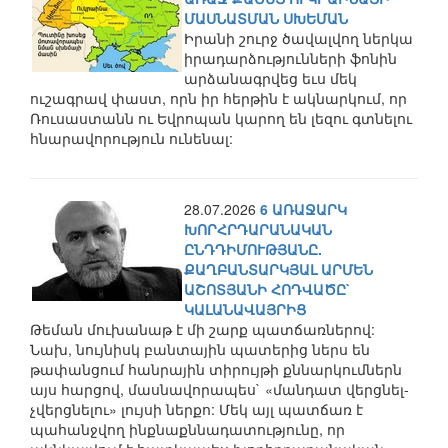
ՄԱՍՆԱՏՄԱՆ ՍԽԵՄԱՆ
Իրանի շուրջ ծավալվող ներկա
իրադարձությունների ֆոնին
արձանագրվեց եւս մեկ
ուշագրավ փաստ, որն իր հերթին է ակնարկում, որ
Ռուսաստանն ու Եվրոպան կարող են լեզու գտնելու
հնարավորություն ունենալ:
28.07.2026
6 ԱՌԱՋԱՐԿ
ԽՈՐՀՐԴԱՐԱՆԱԿԱՆ
ԸՆԴԴԻՄՈՒԹՅԱՆԸ.
ՔԱՂԲԱՆՏԱՐԿՅԱԼ ԱՐՄԵՆ
ԱՇՈՏՅԱՆԻ ՀՈԴՎԱԾԸ`
ԿԱԼԱՆԱՎԱՅՐԻՑ
Թեման մուխանաթ է մի շարք պատճառներով:
Նախ, նույնիսկ բանտային պատերից ներս են
թափանցում հանրային տիրույթի քննարկումներն
այս հարցով, մասնավորապես` «մանդատ վերցնել-
չվերցնելու» լույսի ներքո: Մեկ այլ պատճառ է
պահանջվող ինքնաքննադատությունը, որ