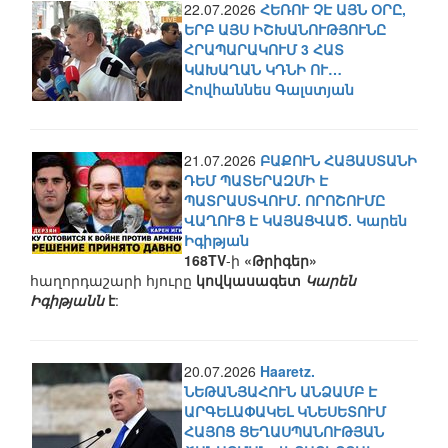
22.07.2026
ՀԵՌՈՒ ՉԷ ԱՅՆ ՕՐԸ,
ԵՐԲ ԱՅՍ ԻՇԽԱՆՈՒԹՅՈՒՆԸ
ՀՐԱՊԱՐԱԿՈՒՄ 3 ՀԱՏ
ԿԱԽԱՂԱՆ ԿԴՆԻ ՈՒ…
Հովհաննես Գալստյան
21.07.2026
ԲԱՔՈՒՆ ՀԱՅԱՍՏԱՆԻ
ԴԵՄ ՊԱՏԵՐԱԶՄԻ Է
ՊԱՏՐԱՍՏՎՈՒՄ. ՈՐՈՇՈՒՄԸ
ՎԱՂՈՒՑ Է ԿԱՅԱՑՎԱԾ. Կարեն
Իգիթյան
168TV
-ի
«Թրիգեր»
հաղորդաշարի հյուրը
կովկասագետ
Կարեն
Իգիթյանն
է
:
20.07.2026
Haaretz.
ՆԵԹԱՆՅԱՀՈՒՆ ԱՆՁԱՄԲ Է
ԱՐԳԵԼԱՓԱԿԵԼ ԿՆԵՍԵՏՈՒՄ
ՀԱՅՈՑ ՑԵՂԱՍՊԱՆՈՒԹՅԱՆ