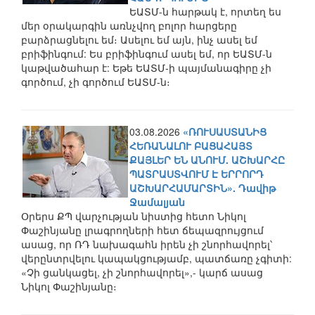
ԵԱՏՄ-ն հարթակ է, որտեղ ես
մեր օրակարգին առնչվող բոլոր հարցերը
բարձրացնելու եմ։ Ասելու եմ այն, ինչ ասել եմ
բրիֆինգում: Ես բրիֆինգում ասել եմ, որ ԵԱՏՄ-ն
կաթվածահար է: Եթե ԵԱՏՄ-ի պայմանագիրը չի
գործում, չի գործում ԵԱՏՄ-ն։
03.08.2026
«ՌՈՒՍԱՍՏԱՆԻՑ
ՀԵՌԱՆԱԼՈՒ ԲԱՑԱՀԱՅՏ
ՔԱՅԼԵՐ ԵՆ ԱՆՈՒՄ. ԱՇԽԱՐՀԸ
ՊԱՏՐԱՍՏՎՈՒՄ Է ԵՐՐՈՐԴ
ԱՇԽԱՐՀԱՄԱՐՏԻՆ». Դավիթ
Ջամալյան
Օրերս ՔՊ վարչության նիստից հետո Նիկոլ
Փաշինյանը լրագրողների հետ ճեպազրույցում
ասաց, որ ՌԴ նախագահն իրեն չի շնորհավորել՝
վերընտրվելու կապակցությամբ, պատճառը չգիտի:
«Չի ցանկացել, չի շնորհավորել»,- կարճ ասաց
Նիկոլ Փաշինյանը։