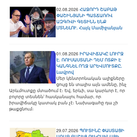
02.08.2026
ՀԱՋՈՐԴ ՇԱԲԱԹ
ՓԱՇԻՆՅԱՆԻ ՊԱՏՃԱՌՈՎ
ԱԶԳՈՎԻ ԳԵՏԻՆՆ ԵՆՔ
ՄՏՆԵԼՈՒ. Հայկ Մամիջանյան
01.08.2026
ԻՐԱՎԻՃԱԿԸ ԼՈՒՐՋ
Է. ՌՈՒՍԱՍՏԱՆԻ ԴԵՄ ՈՏՔԻ Է
ԿԱՆԳՆԵԼ ՈՂՋ ԱՐԵՎՄՈՒՏՔԸ.
Լավրով
Մեր կենտրոնական ալիքները
ցույց են տալիս այն ամենը, ինչ
Արևմուտքը մտածում է։ Եվ, երևի, սա կարևոր է, որ
բոլորը տեսնեն՝ հասկանալու համար, որ
իրավիճակը կատակ բան չէ։ Նախագահը դա չի
թաքցնում։
29.07.2026
ՊՈՒՏԻՆԸ ՓԱՍՏԱՑԻ
ԱՌԱՋ ՔԱՇԵՑ ՈՒԿՐԱԻՆԱՅԻ