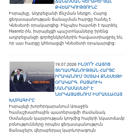
ՃԱՆԱՉՄԱՆ ՎԵՐԱԲԵՐՅԱԼ
ՔՎԵԱՐԿՈՒԹՅՈՒՆԸ
Իսրայելը, Ադրբեջանի ճնշման ներքո, Հայոց
ցեղասպանության ճանաչման հարցը հանել է
Կնեսետի օրակարգից։ Ինչպես հայտնի է դարձել
Haaretz-ին, իսրայելցի պաշտոնյաները իրենց
ադրբեջանցի գործընկերներին հավաստիացրել են,
որ այս հարցը կհեռացվի Կնեսետի օրակարգից։
19.07.2026
ԻՆՉՈ՞Ւ ՀԱՅՈՑ
ՑԵՂԱՍՊԱՆՈՒԹՅԱՆ ՀԱՐՑԸ
ԻՐԱԿԱՆՈՒՄ ՉՄՏԱՎ ՔՆԵՍԵԹԻ
ՕՐԱԿԱՐԳ․ ԲԱՑԱՌԻԿ
ՄԱՆՐԱՄԱՍՆԵՐ Է
ՆԵՐԿԱՅԱՑՆՈՒՄ ԻՍՐԱԵԼԱՀԱՅ
ԽՄԲԱԳԻՐԸ
Իսրայելի խորհրդարանում Առաջին
համաշխարհային պատերազմի ժամանակ
Օսմանյան կայսրության կողմից հայերի նկատմամբ
բռնությունները որպես ցեղասպանություն
ճանաչելու վերաբերյալ կարևորագույն