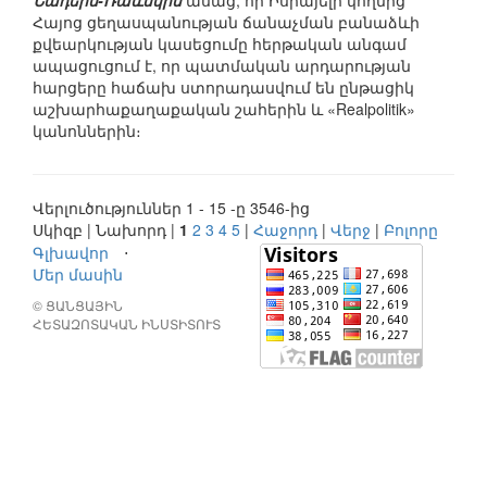
Նադեին-Ռաևսկին
ասաց, որ Իսրայելի կողմից
Հայոց ցեղասպանության ճանաչման բանաձևի
քվեարկության կասեցումը հերթական անգամ
ապացուցում է, որ պատմական արդարության
հարցերը հաճախ ստորադասվում են ընթացիկ
աշխարհաքաղաքական շահերին և «Realpolitik»
կանոններին։
Վերլուծություններ 1 - 15 -ը 3546-ից
Սկիզբ | Նախորդ |
1
2
3
4
5
|
Հաջորդ
|
Վերջ
|
Բոլորը
Գլխավոր
⋅
Մեր մասին
© ՑԱՆՑԱՅԻՆ
ՀԵՏԱԶՈՏԱԿԱՆ ԻՆՍՏԻՏՈՒՏ