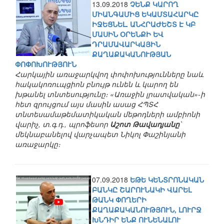
13.09.2018
ՉԵՆՔ ԿԱՐՈՂ
ՄԻԱՆԳԱՄԻՑ ԵԿԱՄՏԱՀԱՐԿԸ
ԻՋԵՑՆԵԼ. ԱՆՀՐԱԺԵՇՏ Է ԿԲ
ՄԱՍԻՆ ՕՐԵՆՔԻ ԵՎ
ԴՐԱՄԱՎԱՐԿԱՅԻՆ
ՔԱՂԱՔԱԿԱՆՈՒԹՅԱՆ
ՓՈՓՈԽՈՒԹՅՈՒՆ
Հարկային առաջարկվող փոփոխությունները նաև
հակակոռուպցիոն բնույթ ունեն և կարող են
խթանել տնտեսությունը։ «Առաջին լրատվական»-ի
հետ զրույցում այս մասին ասաց ՀՊՏՀ
տնտեսամաթեմատիկական մեթոդների ամբիոնի
վարիչ, տ.գ.դ., պրոֆեսոր
Աշոտ Թավադյանը
՝
մեկնաբանելով վարչապետ Նիկոլ Փաշինյանի
առաջարկը։
07.09.2018
ԵԹԵ ԿԵՆՏՐՈՆԱԿԱՆ
ԲԱՆԿԸ ՇԱՐՈՒՆԱԿԻ ՎԱՐԵԼ
ԹԱՆԿ ՓՈՂԵՐԻ
ՔԱՂԱՔԱԿԱՆՈՒԹՅՈՒՆ, ԼՈՒՐՋ
ԽՆԴԻՐ ԵՆՔ ՈՒՆԵՆԱԼՈՒ