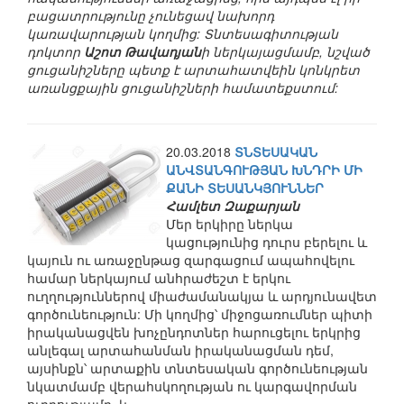
բացատրությունը չունեցավ նախորդ
կառավարության կողմից: Տնտեսագիտության
դոկտոր
Աշոտ Թավադյան
ի ներկայացմամբ, նշված
ցուցանիշները պետք է արտահատվեին կոնկրետ
առանցքային ցուցանիշների համատեքստում:
20.03.2018
ՏՆՏԵՍԱԿԱՆ
ԱՆՎՏԱՆԳՈՒԹՅԱՆ ԽՆԴՐԻ ՄԻ
ՔԱՆԻ ՏԵՍԱՆԿՅՈՒՆՆԵՐ
Համլետ Զաքարյան
Մեր երկիրը ներկա
կացությունից դուրս բերելու և
կայուն ու առաջընթաց զարգացում ապահովելու
համար ներկայում անհրաժեշտ է երկու
ուղղություններով միաժամանակյա և արդյունավետ
գործունեություն: Մի կողմից՝ միջոցառումներ պիտի
իրականացվեն խոչընդոտներ հարուցելու երկրից
անլեգալ արտահանման իրականացման դեմ,
այսինքն՝ արտաքին տնտեսական գործունեության
նկատմամբ վերահսկողության ու կարգավորման