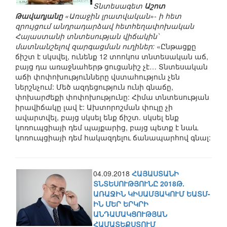
Տնտեսագետ
Աշոտ
Թավադյանը
«Առաջին լրատվական»- ի հետ
զրույցում անդրադարձավ հետհեղափոխական
Հայաստանի տնտեսության վիճակին՝
մատնանշելով զարգացման ուղիներ:
«Ընթացքը
ճիշտ է սկսվել, ունենք 12 տոոկոս տնտեսական աճ,
բայց դա առաջնահերթ ցուցանիշ չէ… Տնտեսական
աճի փոփոխությունները վստահություն չեն
ներշնչում: Մեծ ազդեցություն ունի գնաճը,
փոխարժեքի փոփոխությունը: Հիմա տնտեսության
իրավիճակը լավ է: Ախտորոշման փուլը չի
ավարտվել, բայց սկսել ենք ճիշտ. սկսել ենք
կոռուպցիայի դեմ պայքարից, բայց պետք է նաև
կոռուպցիայի դեմ հակազդելու ճանապարհով գնալ:
04.09.2018
ՀԱՅԱՍՏԱՆԻ
ՏՆՏԵՍՈՒԹՅՈՒՆԸ 2018Թ.
ԱՌԱՋԻՆ ԿԻՍԱՄՅԱԿՈՒՄ ԵԱՏՄ-
ԻՆ ՄԵՐ ԵՐԿՐԻ
ԱՆԴԱՄԱԿՑՈՒԹՅԱՆ
ՀԱՄԱՏԵՔՍՏՈՒՄ