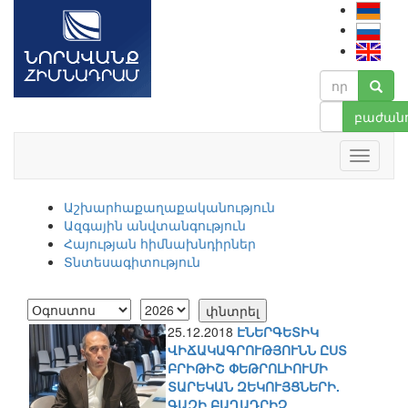
բաժանո
Աշխարհաքաղաքականություն
Ազգային անվտանգություն
Հայության հիմնախնդիրներ
Տնտեսագիտություն
25.12.2018
ԷՆԵՐԳԵՏԻԿ
ՎԻՃԱԿԱԳՐՈՒԹՅՈՒՆՆ ԸՍՏ
ԲՐԻԹԻՇ ՓԵԹՐՈԼԻՈՒՄԻ
ՏԱՐԵԿԱՆ ԶԵԿՈՒՅՑՆԵՐԻ.
ԳԱԶԻ ԲԱՂԱԴՐԻՉ