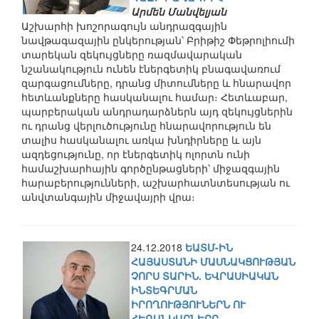
Արմեն Մանվելյան
Աշխարհի խոշորագույն անդրազգային
նավթագազային ընկերության՝ Բրիթիշ Փեթրոլիումի
տարեկան զեկույցները ռազմավարական
նշանակություն ունեն էներգետիկ բնագավառում
զարգացումները, դրանց միտումները և հնարավոր
հետևանքները հասկանալու համար։ Հետևաբար,
պարբերական անդրադարձներն այդ զեկույցներին
ու դրանց վերլուծությունը հնարավորություն են
տալիս հասկանալու առկա խնդիրները և այն
ազդեցությունը, որ էներգետիկ ոլորտն ունի
համաշխարհային գործընթացների՝ միջազգային
հարաբերությունների, աշխարհատնտեսության ու
անվտանգային միջավայրի վրա։
24.12.2018
ԵԱՏՄ-ԻՆ
ՀԱՅԱՍՏԱՆԻ ՄԱՍՆԱԿՑՈՒԹՅԱՆ
ՉՈՐՍ ՏԱՐԻՆ. ԵՎՐԱՍԻԱԿԱՆ
ԻՆՏԵԳՐՄԱՆ
ԻՐՈՂՈՒԹՅՈՒՆԵՐՆ ՈՒ
ՀԵՌԱՆԿԱՐՆԵՐԸ