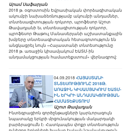
Արամ Սաֆարյան
2018 թ. օգոստոսին Եվրասիական փորձագիտական
ակումբի նախաձեռնությամբ ակումբի անդամներ,
տնտեսագիտության դոկտոր, պրոֆեսոր Աշոտ
Թավադյանի եւ տնտեսագիտության դոկտոր,
պրոֆեսոր Թաթուլ Մանասերյանի աշխատանքային
խմբերը տնտեսագիտական հետազոտություն են
անցկացրել նույն «Հայաստանի տնտեսությունը
2018 թ. առաջին կիսամյակում ԵԱՏՄ-ին
անդամակցության համատեքստում» վերնագրով:
04.09.2018
ՀԱՅԱՍՏԱՆԻ
ՏՆՏԵՍՈՒԹՅՈՒՆԸ 2018Թ.
ԱՌԱՋԻՆ ԿԻՍԱՄՅԱԿՈՒՄ ԵԱՏՄ-
ԻՆ ԵՐԿՐԻ ԱՆԴԱՄԱԿՑՈՒԹՅԱՆ
ՀԱՄԱՏԵՔՍՏՈՒՄ
Աշոտ Թավադյան
Ինտեգրացիոն գործընթացների կարևորագույն
նպատակը երկրի մրցունակության մակարդակի
բարձրացումն է։ Հատկապես փոքր տնտեսություն
ունեցող երկրների համար էական նշանակություն