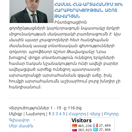
ՀԱՍՆԵԼ ՀՆԱ-ԱՐՏԱՀԱՆՈՒՄ 30%
ՀԱՐԱԲԵՐԱԿՑՈՒԹՅԱՆ. ԱՇՈՏ
ԹԱՎԱԴՅԱՆ
Ինտեգրացիոն
գործընթացների կարևորագույն նպատակը երկրի
մրցունակության մակարդակի բարձրացումն է: Այս
մասին այսօր լրագրողների հետ հանդիպման
ժամանակ ասաց տնտեսական գիտությունների
դոկտոր, պրոֆեսոր Աշոտ Թավադյանը:
Նրա
խոսքով՝ փոքր տնտեսություն ունեցող երկրների
համար էական նշանակություն ունի ավելի բարձր
ավելացված արժեք ունեցող պատրաստի
արտադրանքի արտահանման զգալի աճը, իսկ
հումքի արտահանումն աշխարհում լուրջ խնդիր չի
հանդիսանում։
Վերլուծություններ 1 - 15 -ը 116-ից
Սկիզբ | Նախորդ |
1
2
3
4
5
|
Հաջորդ
|
Վերջ
|
Բոլորը
Գլխավոր
⋅
Մեր մասին