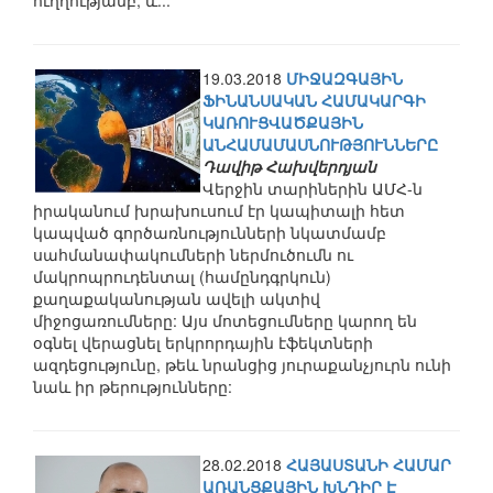
ուղղությամբ, և...
19.03.2018
ՄԻՋԱԶԳԱՅԻՆ
ՖԻՆԱՆՍԱԿԱՆ ՀԱՄԱԿԱՐԳԻ
ԿԱՌՈՒՑՎԱԾՔԱՅԻՆ
ԱՆՀԱՄԱՄԱՍՆՈՒԹՅՈՒՆՆԵՐԸ
Դավիթ Հախվերդյան
Վերջին տարիներին ԱՄՀ-ն
իրականում խրախուսում էր կապիտալի հետ
կապված գործառնությունների նկատմամբ
սահմանափակումների ներմուծումն ու
մակրոպրուդենտալ (համընդգրկուն)
քաղաքականության ավելի ակտիվ
միջոցառումները: Այս մոտեցումները կարող են
օգնել վերացնել երկրորդային էֆեկտների
ազդեցությունը, թեև նրանցից յուրաքանչյուրն ունի
նաև իր թերությունները:
28.02.2018
ՀԱՅԱՍՏԱՆԻ ՀԱՄԱՐ
ԱՌԱՆՑՔԱՅԻՆ ԽՆԴԻՐ Է