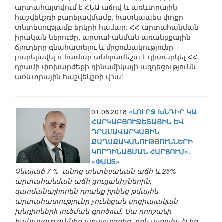
արտահայտվում է ՀՆԱ աճով և առևտրային
հաշվեկշռի բարելավմամբ, հատկապես փոքր
տնտեսությամբ երկրի համար: ՀՀ արտահանման
իրական ներուժը, արտահանման առանցքային
ճյուղերը գնահատելու և մրցունակությունը
բարելավելու համար անհրաժեշտ է դիտարկել ՀՀ
դրամի փոխարժեքի դինամիկայի ազդեցությունն
առևտրային հաշվեկշռի վրա:
01.06.2018
«ԼՈՒՐՋ ԽՆԴԻՐ ԿԱ
ՀԱՐԿԱԲՅՈՒՋԵՏԱՅԻՆ ԵՎ
ԴՐԱՄԱՎԱՐԿԱՅԻՆ
ՔԱՂԱՔԱԿԱՆՈՒԹՅՈՒՆՆԵՐԻ
ԿՈՐԴԻՆԱՑՄԱՆ ՀԱՐՑՈՒՄ».
«ՓԱՍՏ»
Չնայած 7 %–անոց տնտեսական աճի և 25%
արտահանման աճի ցուցանիշներին,
զարմանալիորեն դրանք իրենց թվային
արտահատությունը չունեցան սոցիալական
խնդիրների լուծման գործում: Սա որոշակի
հակասություններ առաջացրեց, որն այդպես էլ իր