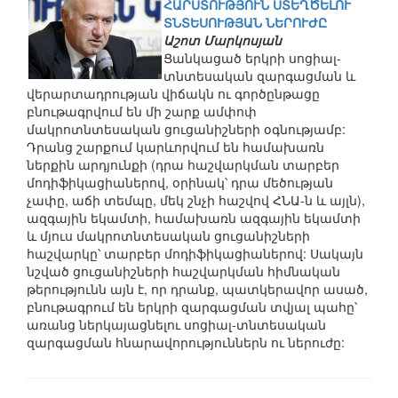
ՀԱՐՍՏՈՒԹՅՈՒՆ ՍՏԵՂԾԵԼՈՒ
ՏՆՏԵՍՈՒԹՅԱՆ ՆԵՐՈՒԺԸ
Աշոտ Մարկոսյան
Ցանկացած երկրի սոցիալ-
տնտեսական զարգացման և
վերարտադրության վիճակն ու գործընթացը
բնութագրվում են մի շարք ամփոփ
մակրոտնտեսական ցուցանիշների օգնությամբ:
Դրանց շարքում կարևորվում են համախառն
ներքին արդյունքի (դրա հաշվարկման տարբեր
մոդիֆիկացիաներով, օրինակ՝ դրա մեծության
չափը, աճի տեմպը, մեկ շնչի հաշվով ՀՆԱ-ն և այլն),
ազգային եկամտի, համախառն ազգային եկամտի
և մյուս մակրոտնտեսական ցուցանիշների
հաշվարկը՝ տարբեր մոդիֆիկացիաներով: Սակայն
նշված ցուցանիշների հաշվարկման հիմնական
թերությունն այն է, որ դրանք, պատկերավոր ասած,
բնութագրում են երկրի զարգացման տվյալ պահը՝
առանց ներկայացնելու սոցիալ-տնտեսական
զարգացման հնարավորություններն ու ներուժը: