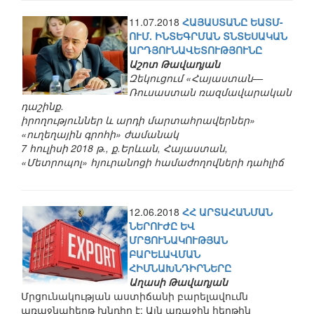
11.07.2018
ՀԱՅԱՍՏԱՆԸ ԵԱՏՄ-
ՈՒՄ. ԻՆՏԵԳՐՄԱՆ ՏՆՏԵՍԱԿԱՆ
ԱՐԴՅՈՒՆԱՎԵՏՈՒԹՅՈՒՆԸ
Աշոտ Թավադյան
Զեկուցում «Հայաստան—
Ռուսաստան ռազմավարական
դաշինք.
իրողություններ և արդի մարտահրավերներ»
«ուղեղային գրոհի» ժամանակ
7 հուլիսի 2018 թ., ք.Երևան, Հայաստան,
«Մետրոպոլ» հյուրանոցի համաժողովների դահլիճ
12.06.2018
ՀՀ ԱՐՏԱՀԱՆՄԱՆ
ՆԵՐՈՒԺԸ ԵՎ
ՄՐՑՈՒՆԱԿՈՒԹՅԱՆ
ԲԱՐԵԼԱՎՄԱՆ
ՀԻՄՆԱԽՆԴԻՐՆԵՐԸ
Աղասի Թավադյան
Մրցունակության աստիճանի բարելավումն
առաջնահերթ խնդիր է: Այն առաջին հերթին