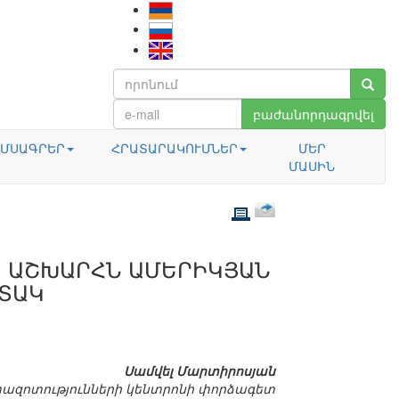
բաժանորդագրվել
ՄՍԱԳՐԵՐ
ՀՐԱՏԱՐԱԿՈՒՄՆԵՐ
ՄԵՐ
ՄԱՍԻՆ
. ԱՇԽԱՐՀՆ ԱՄԵՐԻԿՅԱՆ
 ՏԱԿ
Սամվել Մարտիրոսյան
ազոտությունների կենտրոնի փորձագետ