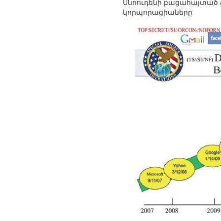
Սնոուդենի բացահայտած
կորպորացիաները