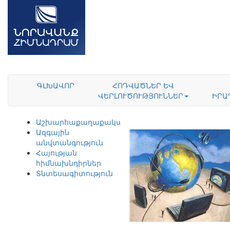
ԳԼԽԱՎՈՐ
ՀՈԴՎԱԾՆԵՐ ԵՎ
ՎԵՐԼՈՒԾՈՒԹՅՈՒՆՆԵՐ
ԻՐԱ
Աշխարհաքաղաքականություն
Ազգային
անվտանգություն
Հայության
հիմնախնդիրներ
Տնտեսագիտություն