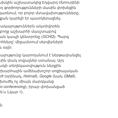
նախկին աշխատակից Էդվարդ Սնոուդենի
 գործողությունների մասին փոխեցին
ռնում, որ բոլոր մտավախությունները,
 քան կարելի էր պատկերացնել։
ծակալություններն ակտիվորեն
ամբողջ աշխարհի մասշտաբով
ն կապի կենտրոնը (
GCHQ
)։ Պարզ
հները՝ միջամտում սերվերների
 այլն։
ալությունը կարողանում է ներթափանցել
ին փակ տվյալներ ստանալ։ Այդ
սակի տեղեկատվություն․ներքին
աշխարհային ամենախոշոր սոցիալական
oft
(օրինակ,
Hotmail
),
Google
(նաև
GMail
),
խուժել ոչ միայն մարդկանց
eo conferencing
), իրար փոխանցած
ե՛ս
Նկար 1
)։
ն