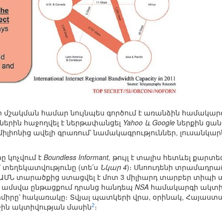
ի մշակման համար նույնպես գործում է առանձին համակար
ներին հաջողվել է ներթափանցել
Yahoo և Google
ներքին ցանց
իլիոնից ավելի գրառում՝ նամակագրություններ, լուսանկարն
ը կոչվում է
Boundless Informant,
թույլ է տալիս հետևել քարտեզ
մ տեղեկատվությունը (տե՛ս
Նկար 4
)։ Սնոուդենի տրամադրած
ԱՄՆ տարածքից ստացվել է մոտ 3 միլիարդ տարբեր տիպի տ
դ ամսվա ընթացքում դրանց հանդեպ
NSA
համակարգի ակտիվո
իրը՝ հակառակը։ Տվյալ պատկերի վրա, օրինակ, Հայաստանը 
2
իջին ակտիվության մասին
։