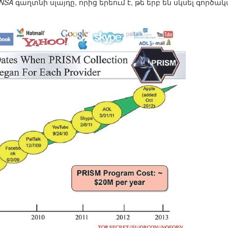
NSA
գաղտնի սլայդը, որից երեում է, թե երբ են սկսել գոր