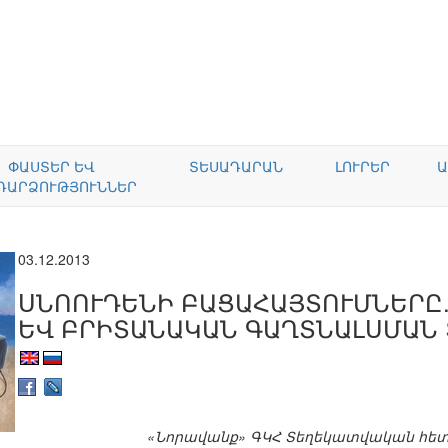
ՓԱՍՏԵՐ ԵՎ
ՏԵՍԱԴԱՐԱՆ
ԼՈՒՐԵՐ
Ա
ԴԱՐՁՈՒԹՅՈՒՆՆԵՐ
03.12.2013
ՍՆՈՈՒԴԵՆԻ ԲԱՑԱՀԱՅՏՈՒՄՆԵՐԸ
ԵՎ ԲՐԻՏԱՆԱԿԱՆ ԳԱՂՏՆԱԼՍՄԱՆ
«Նորավանք» ԳԿՀ Տեղեկատվական հետ