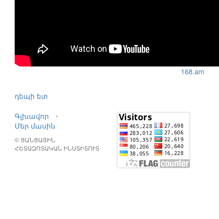
168.am
դեպի ետ
Գլխավոր
⋅
Մեր մասին
© ՑԱՆՑԱՅԻՆ
ՀԵՏԱԶՈՏԱԿԱՆ ԻՆՍՏԻՏՈՒՏ