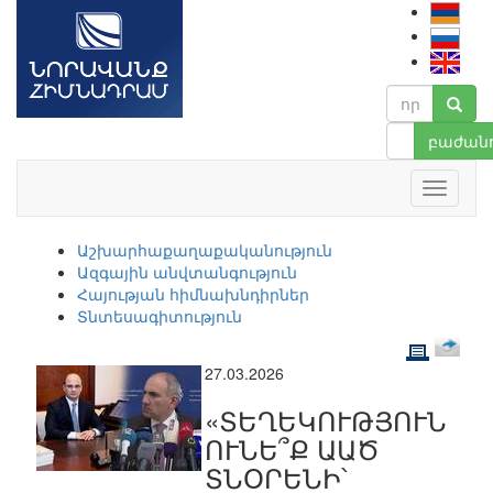
բաժանո
Աշխարհաքաղաքականություն
Ազգային անվտանգություն
Հայության հիմնախնդիրներ
Տնտեսագիտություն
27.03.2026
«ՏԵՂԵԿՈՒԹՅՈՒՆ
ՈՒՆԵ՞Ք ԱԱԾ
ՏՆՕՐԵՆԻ՝