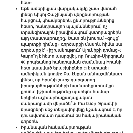
հետ:
Եթե ամերիկյան վարչակազմը շատ վստահ
լիներ Նիկոլ Փաշինյանի վերընտրության
հարցում, կհամբերեին, ընտրություններից
հետո, հանդիսավոր պայմաններում, ոչ
տրանզիտային իրավիճակում կստորագրեին
այդ փաստաթուղթը: Շատ են խոսում «գույք՝
պարտքի դիմաց» գործարքի մասին, հիմա սա
գործարք է՝ «իշխանություն՝ Սյունիքի դիմաց»:
Կարո՞ղ է հետո պարզվել, որ Ռուբիո-Միրզոյան
40 րոպեանոց հանդիպման ժամանակ Իրանի
հետ կապված երաշխիքներ էլ է ստացել
ամերիկյան կողմը: Բա էնքան անհաշվենկատ
լինես, որ Իրանի շուրջ զարգացող
իրադարձությունների համատեքստում քո
քոսոտ իշխանությունը պահելու համար
երկիրն աշխարհաքաղաքական
մանրադրամի վերածե՞ս: Բա էսօր Թրամփի
ծրագրերի մեջ տեղավորվելը նշանակում է, որ
դու ավտոմատ դառնում ես հակաիրանական
գործոն:
Իրանական հակամարտության