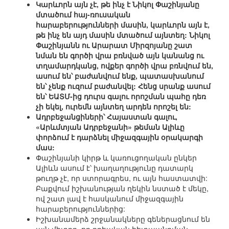
Կարևորն այն չէ, թե ինչ է Նիկոլ Փաշինյանը
մտածում հայ-ռուսական
հարաբերությունների մասին, կարևորն այն է,
թե ինչ են այդ մասին մտածում այնտեղ: Նիկոլ
Փաշինյանն ու Արարատ Միրզոյանը շատ
նման են գործի վրա բռնված այն կանանց ու
տղամարդկանց, ովքեր գործի վրա բռնվում են,
ասում են՝ բաժանվում ենք, պատասխանում
են՝ չենք ուզում բաժանվել: Հենց սրանք ասում
են՝ ԵԱՏՄ-ից դուրս գալու որոշման պահը դեռ
չի եկել, ուրեմն այնտեղ արդեն որոշել են:
Ադրբեջանցիների՝ Հայաստան գալու,
«Արևմտյան Ադրբեջանի» թեման Ալիևը
փորձում է դարձնել միջազգային օրակարգի
մաս:
Փաշինյանի կիրթ և կառուցողական ընկեր
Ալիևն ասում է՝ խաղաղությունը դատարկ
թուղթ չէ, որ ստորագրես, ու այն հաստատվի:
Բաքվում իշխանության ղեկին նստած է մեկը,
ով շատ լավ է հասկանում միջազգային
հարաբերություններից:
Իշխանամերձ շրջանակները գեներացնում են