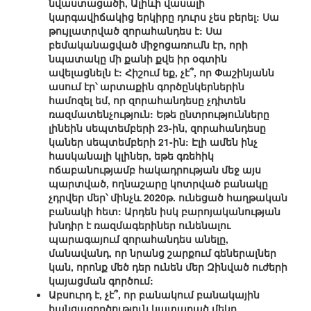
նվաստացածի, Ալիևի վասալի
կարգավիճակից երկիրը դուրս չես բերել: Սա
թույլատրված զորահանդես է: Սա
բեմականացված միջոցառումն էր, որի
նպատակը մի քանի քվե իր օգտին
ավելացնելն է: Հիշում եք, չէ՞, որ Փաշինյանն
ասում էր՝ արտաքին գործընկերներին
համոզել եմ, որ զորահանդեսը չդիտեն
ռազմատենչություն: Եթե ընտրությունները
լինեին սեպտեմբերի 23-ին, զորահանդեսը
կաներ սեպտեմբերի 21-ին: Էլի ամեն ինչ
հասկանալի կլիներ, եթե գռեհիկ
ոճաբանությամբ հակադրության մեջ այս
պարտված, ողնաշարը կոտրված բանակը
չդրվեր մեր՝ մինչև 2020թ. ունեցած հաղթական
բանակի հետ: Արդեն իսկ բարոյականության
խնդիր է ռազմագերիներ ունենալու
պարագայում զորահանդես անելը,
մանավանդ, որ նրանց շարքում գեներալներ
կան, որոնք մեծ դեր ունեն մեր Զինված ուժերի
կայացման գործում:
Աբսուրդ է, չէ՞, որ բանակում բանակային
հանցագործություն կատարած մեկը