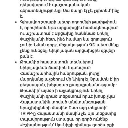
ղեկավարում է պաշտպանական
գերատեսչությունը: Սա ծաղր էլ չէ, չգիտեմ՝ ինչ
է:
Գլխավոր շտաբի պետը ողորմելի թափթփուկ
է, որովհետև եթե արցախցին համակերպվում
ու աշխատում է Արցախը հանձնած Նիկոլ
Փաշինյանի հետ, ինձ համար նա գոյություն
չունի: Նման գորշ, միջակություն ԳՇ պետ մենք
չենք ունեցել: Նիկոլական արցախցին զզվելի
բան է:
Թրամփը հաստատուն տեմպերով
նիկոլացման ճամփին է գտնվում:
Համաշխարհային հանրության, լուրջ
մարդկանց աչքերում մի Նիկոլ էլ Թրամփն է՝ իր
ցեղասպան, խելագար քաղաքականությամբ:
Թրամփի՝ այսօր ի աջակցություն Նիկոլ
Փաշինյանի գրած տեքստում որևէ խոսք չկա
Հայաստանին տրված անվտանգության
երաշխիքների մասին: Ըստ այդ տեքստի՝
TRIPP-ը Հայաստանի մասին չէ: Այս տեքստից
տպավորություն ստացա, որ գործ ունենք
«Իշխանություն՝ Սյունիքի դիմաց» գործարքի