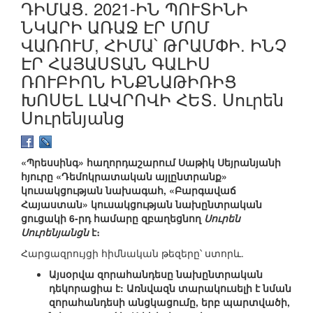
ԴԻՄԱՑ. 2021-ԻՆ ՊՈՒՏԻՆԻ
ՆԿԱՐԻ ԱՌԱՋ ԷՐ ՄՈՄ
ՎԱՌՈՒՄ, ՀԻՄԱ՝ ԹՐԱՄՓԻ. ԻՆՉ
ԷՐ ՀԱՅԱՍՏԱՆ ԳԱԼԻՍ
ՌՈՒԲԻՈՆ ԻՆՔՆԱԹԻՌԻՑ
ԽՈՍԵԼ ԼԱՎՐՈՎԻ ՀԵՏ. Սուրեն
Սուրենյանց
«Պրեսսինգ» հաղորդաշարում Սաթիկ Սեյրանյանի
հյուրը «Դեմոկրատական այլընտրանք»
կուսակցության նախագահ, «Բարգավաճ
Հայաստան» կուսակցության նախընտրական
ցուցակի 6-րդ համարը զբաղեցնող
Սուրեն
Սուրենյանցն
է։
Հարցազրույցի հիմնական թեզերը՝ ստորև.
Այսօրվա զորահանդեսը նախընտրական
դեկորացիա է: Առնվազն տարակուսելի է նման
զորահանդեսի անցկացումը, երբ պարտվածի,