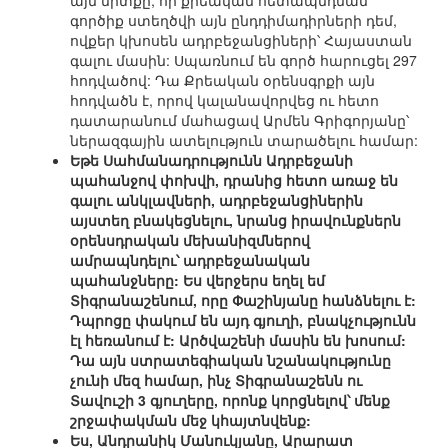
այն միտքը, որ քրեական հետապնդման
գործիք ստեղծվի այն ընդդիմադիրների դեմ,
ովքեր կխոսեն ադրբեջանցիների՝ Հայաստան
գալու մասին: Սպառնում են գործ հարուցել 297
հոդվածով: Դա Քրեական օրենսգրքի այն
հոդվածն է, որով կալանավորվեց ու հետո
դատարանում մահացավ Արմեն Գրիգորյանը՝
ներազգային ատելություն տարածելու համար:
Եթե Սահմանադրությունն Ադրբեջանի
պահանջով փոխվի, դրանից հետո առաջ են
գալու անկլավների, ադրբեջանցիներին
այստեղ բնակեցնելու, նրանց իրավունքներն
օրենսդրական մեխանիզմներով
ամրապնդելու՝ ադրբեջանական
պահանջները: Ես վերջերս եղել եմ
Տիգրանաշենում, որը Փաշինյանը հանձնելու է:
Դպրոցը փակում են այդ գյուղի, բնակչությունն
էլ հեռանում է: Արծվաշենի մասին են խոսում:
Դա այն ստրատեգիական նշանակությունը
չունի մեզ համար, ինչ Տիգրանաշենն ու
Տավուշի 3 գյուղերը, որոնք կորցնելով՝ մենք
շրջափակման մեջ կհայտնվենք:
Ես, Անդրանիկ Մանուկյանը, Արարատ