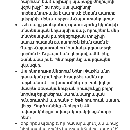
հարուստ ես, 8 միլիարդ պարտքը ժողովրդի
վզին ինչի՞ ես դրել: Սա կազինոյի
հոգեբանությամբ է ապրում: Էնքան պարտք
կվերցնի, մինչև վերջում Հայաստանը կտա:
Եթե գազը թանկանա, պետությունը կկանգնի
տնտեսական կոլապսի առաջ, որովհետև մեր
տնտեսական բարեկեցության փուչիկի
կարևորագույն բաղադրիչն էժան գազն է:
Գազը Հայաստանում համակարգաստեղծ
գործոն է: Շղթայական կերպով ամեն ինչ
թանկանալու է: Պետությունը պարզապես
կկանգնի:
Այս ընտրություններում Նիկոլ Փաշինյանը
դասական բանդիտ է դարձել. ամեն օր
արթնանում է ու խոսում ինչ-որ բան խլելու
մասին: Սեփականության իրավունքը բոլոր
նորմալ երկրներում սահմանադրական
իմպերատիվ պահանջ է: Եթե դու դրան կպար,
վե՛րջ: Գործ ունենք «Նիկոլը և 40
ավազակները» ավազակախմբի սցենարի
հետ:
Երբ իրեն պետք է, որ հասարակության առաջ
ներկայանա բոմժի կարգավիճակով, ասում է՝