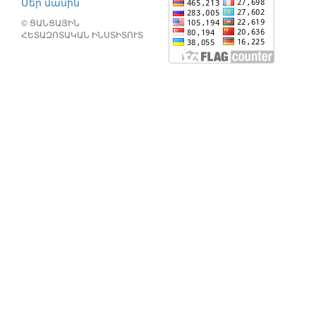
Մեր մասին
© ՑԱՆՑԱՅԻՆ
ՀԵՏԱԶՈՏԱԿԱՆ ԻՆՍՏԻՏՈՒՏ