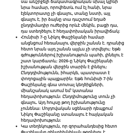
սա անշրջելի ճակատագրական սխալ կլինի
նրա համար, որովհետև ում էլ հանի, նրա
էլեկտորատը չի գնալու, տանը նստի, այլ
գնալու է, իր ձայնը տա դաշտում եղած
ընդդիմադիր ուժերից որևէ մեկին, բացի դա,
դա ստեղծելու է հեղափոխական իրավիճակ:
Հունիսի 7-ը Նիկոլ Փաշինյանի համար
անցնցում հեռանալու վերջին շանսն է. դրանից
հետո նրան այդ շանսն այլևս չի տրվելու: Եթե
գժություններով իշխանություն պահի, լինելու է
շատ կարճատև: 2026-ը Նիկոլ Փաշինյանի
իշխանության վերջին տարին է լինելու:
Ընդդդիմությունն, իհարկե, պատրաստ է
փողոցային պայքարին: Եթե հունիսի 7-ին
Փաշինյանը գնա տոտալ կեղծիքների,
միանշանակ ասում եմ՝ կստանա
հեղափոխություն: Ընդդիմությունը տուն չի
գնալու. Այդ հույսը թող իշխանությունը
չունենա: Մոլդովական սցենարի դեպքում
Նիկոլ Փաշինյանը ստանալու է հայկական
հեղափոխություն:
Կա տեղեկություն, որ զորահանդեսից հետո
Փաշինյանը զինտեխնիկան թողնելու է