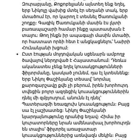
Զուրաբյանը, Քոքոբելյանն այնտեղ ենք եղել,
երբ Նիկոլը վախից մտել էր սեղանի տակ, երբ
մտածում էր, որ կարող է տեսնել Ծառուկյանի
շողքը: Գագիկ Ծառուկյանի մասին էս լկտի
բառապաշարի համար ինքը պատասխան է
տալու: Թող ինքն իր ապագայի մասին մտածի,
որ հաստատ որձի հետ է անցկացնելու՝ Նաիրի
Հունանյանի խցում:
Ըստ էության մոլդովական սցենարն ամբողջ
ծավալով ներդրված է Հայաստանում: Դեռևս
ականատես չենք եղել կուսակցությունների
ֆիլտրմանը, կասկած չունեմ, դա էլ կտեսնենք:
Երբ Նիկոլ Փաշինյանը տեսավ՝ նորմալ
քարոզարշավը քվե չի բերում, իրեն խորհուրդ
տվեցին բոլոր ազդեցիկ կուսակցություններին
դնել մի զմբյուղում, անունն էլ դնել՝
Պատերազմի եռագլուխ կուսակցություն: Բայց
սա էլ չաշխատեց: Նիկոլ Փաշինյանի
նյարդայնությունը դրանից եղավ: Հիմա իր
կուրատորները նրան ամենասխալ խորհուրդն
են տալիս՝ ֆիլտրել առաջատար
կուսակցություններից առնվազն մեկին: Բայց