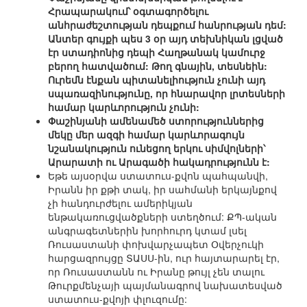
Հրապարակում՝ օգտագործելու
անհրաժեշտության դեպքում հանրության դեմ:
Անտեր գույքի պես 3 օր այդ տեխնիկան լցված
էր ստադիոնից դեպի Հաղթանակ կամուրջ
բերող հատվածում: Թող գնային, տեսնեին:
Ուրեմն էնքան պիտանելիություն չունի այդ
սպառազինությունը, որ հնարավոր լրտեսների
համար կարևորություն չունի:
Փաշինյանի ամենամեծ ստորություններից
մեկը մեր ազգի համար կարևորագույն
նշանակություն ունեցող երկու սիմվոլների՝
Արարատի ու Արագածի հակադրությունն է:
Եթե այսօրվա ստատուս-քվոն պահպանվի,
Իրանն իր քթի տակ, իր սահմանի երկայնքով
չի հանդուրժելու ամերիկյան
ենթակառուցվածքների ստեղծում: ՔՊ-ական
անգրագետներին խորհուրդ կտամ լսել
Ռուսաստանի փոխվարչապետ Օվերչուկի
հարցազրույցը ՏԱՍՍ-ին, ուր հայտարարել էր,
որ Ռուսաստանն ու Իրանը թույլ չեն տալու
Թուրքմենչայի պայմանագրով նախատեսված
ստատուս-քվոյի փլուզումը: