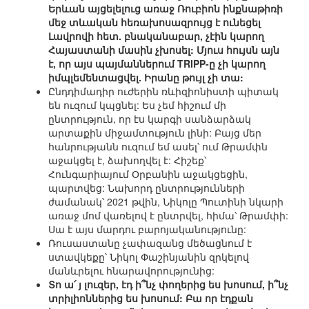
Երևան այցելելուց առաջ Ռուբիոն ինքնաթիռի
մեջ տևական հեռախոսազրույց է ունեցել
Լավրովի հետ. բնականաբար, չէին կարող
Հայաստանի մասին չխոսել: Մյուս հույսն այն
է, որ այս պայմաններում TRIPP-ը չի կարող
իմպլեմենտացվել. Իրանը թույլ չի տա:
Ընդդիմադիր ուժերին ռևիզիոնիստի պիտակ
են ուզում կպցնել: Ես չեմ հիշում մի
ընտրություն, որ էս կարգի սանձարձակ
արտաքին միջամտություն լինի: Բայց մեր
հանրությանն ուզում եմ ասել՝ ում Թրամփն
աջակցել է, ձախողվել է: Հիշեք՝
Հունգարիայում Օրբանին աջակցեցին,
պարտվեց: Նախորդ ընտրությունների
ժամանակ՝ 2021 թվին, Նիկոլը Պուտինի նկարի
առաջ մոմ վառելով է ընտրվել, հիմա՝ Թրամփի:
Սա է այս մարդու բարոյականությունը:
Ռուսաստանը չափազանց մեծացնում է
ստավկեքը՝ Նիկոլ Փաշինյանին զրկելով
մանևրելու հնարավորությունից:
Տո ա՛ յ լուզեր, էդ ի՞նչ փողերից ես խոսում, ի՞նչ
տրիլիոններից ես խոսում: Բա որ էդքան