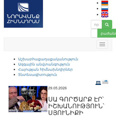
բաժանո
Աշխարհաքաղաքականություն
Ազգային անվտանգություն
Հայության հիմնախնդիրներ
Տնտեսագիտություն
29.05.2026
ՍԱ ԳՈՐԾԱՐՔ ԷՐ՝
ԻՇԽԱՆՈՒԹՅՈՒՆ՝
ՍՅՈՒՆԻՔԻ