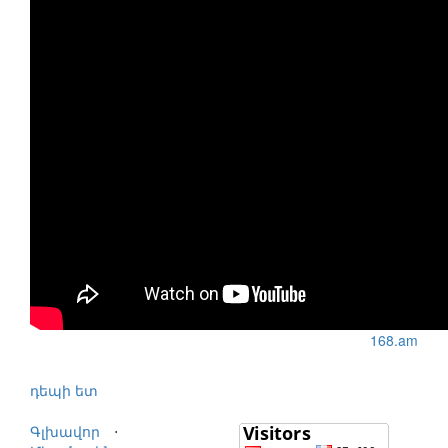
168.am
դեպի ետ
Գլխավոր
⋅